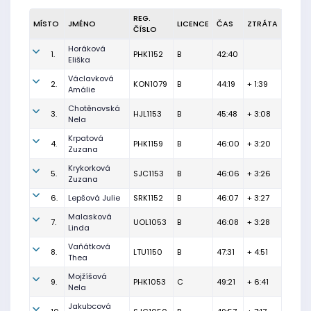
REG.
MÍSTO
JMÉNO
LICENCE
ČAS
ZTRÁTA
ČÍSLO
Horáková
1.
PHK1152
B
42:40
Eliška
Václavková
2.
KON1079
B
44:19
+ 1:39
Amálie
Chotěnovská
3.
HJL1153
B
45:48
+ 3:08
Nela
Krpatová
4.
PHK1159
B
46:00
+ 3:20
Zuzana
Krykorková
5.
SJC1153
B
46:06
+ 3:26
Zuzana
6.
Lepšová Julie
SRK1152
B
46:07
+ 3:27
Malasková
7.
UOL1053
B
46:08
+ 3:28
Linda
Vaňátková
8.
LTU1150
B
47:31
+ 4:51
Thea
Mojžíšová
9.
PHK1053
C
49:21
+ 6:41
Nela
Jakubcová