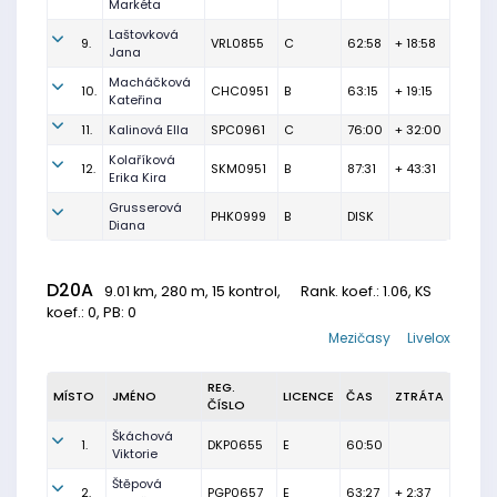
Markéta
Laštovková
9.
VRL0855
C
62:58
+ 18:58
Jana
Macháčková
10.
CHC0951
B
63:15
+ 19:15
Kateřina
11.
Kalinová Ella
SPC0961
C
76:00
+ 32:00
Kolaříková
12.
SKM0951
B
87:31
+ 43:31
Erika Kira
Grusserová
PHK0999
B
DISK
Diana
D20A
9.01 km, 280 m, 15 kontrol,
Rank. koef.
: 1.06, KS
koef.: 0, PB: 0
Mezičasy
Livelox
REG.
MÍSTO
JMÉNO
LICENCE
ČAS
ZTRÁTA
ČÍSLO
Škáchová
1.
DKP0655
E
60:50
Viktorie
Štěpová
2.
PGP0657
E
63:27
+ 2:37