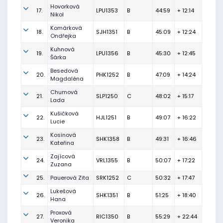
Hovorková
17.
LPU1353
B
44:59
+ 12:14
Nikol
Komárková
18.
SJH1351
B
45:09
+ 12:24
Ondřejka
Kuhnová
19.
LPU1356
B
45:30
+ 12:45
Šárka
Besedová
20.
PHK1252
B
47:09
+ 14:24
Magdaléna
Chumová
21.
SLP1250
C
48:02
+ 15:17
Lada
Kušičková
22.
HJL1251
B
49:07
+ 16:22
Lucie
Kosinová
23.
SHK1358
B
49:31
+ 16:46
Kateřina
Zajícová
24.
VRL1355
B
50:07
+ 17:22
Zuzana
25.
Pauerová Zita
SRK1252
C
50:32
+ 17:47
Lukešová
26.
SHK1351
B
51:25
+ 18:40
Hana
Proxová
27.
RIC1350
B
55:29
+ 22:44
Veronika