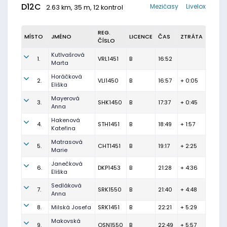
D12C
Mezičasy
Livelox
2.63 km, 35 m, 12 kontrol
REG.
MÍSTO
JMÉNO
LICENCE
ČAS
ZTRÁTA
ČÍSLO
Kutlvašrová
1.
VRL1451
B
16:52
Marta
Horáčková
2.
VLI1450
B
16:57
+ 0:05
Eliška
Mayerová
3.
SHK1450
B
17:37
+ 0:45
Anna
Hakenová
4.
STH1451
B
18:49
+ 1:57
Kateřina
Matrasová
5.
CHT1451
B
19:17
+ 2:25
Marie
Janečková
6.
DKP1453
B
21:28
+ 4:36
Eliška
Sedláková
7.
SRK1550
B
21:40
+ 4:48
Anna
8.
Milská Josefa
SRK1451
B
22:21
+ 5:29
Makovská
9.
OSN1550
B
22:49
+ 5:57