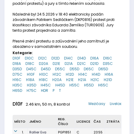
podání protestu) a jury s tímto řešením souhlasila.
Následně byl 24.5.2026 v 18:40 elektronicky podán
závodníkem Patrikem Sedláčkem (DKP0816) protest proti
klasifikaci závodníka Eduarda Žemlíka (TUR0909). Jury
tento protest projednala a zamítla.
Přesné znění protestu a zdůvodnění jeho zamítnutí je
obsaženo v samostatném souboru.
Kategorie:
D10F
D10C
D12C
D12D
D14C
D14D
D16A
D16C
D18A
D18C
D20A
D21E
D21A
D21C
D21D
D35C
D35D
D45C
D45D
D55C
D55D
D65C
D65D
D75C
H10F
H10C
H12C
H12D
H14C
H14D
H16A
H16C
H18A
H18C
H20A
H21E
H21A
H21C
H21D
H35C
H35D
H45C
H45D
H55C
H55D
H65C
H65D
H75C
HDR
P
T
D10F
Mezičasy
Livelox
2.46 km, 50 m, 8 kontrol
REG.
MÍSTO
JMÉNO
LICENCE
ČAS
ZTRÁTA
ČÍSLO
1.
Rollier Eva
PGP1851
C
23:55