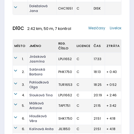
Doležalová
CHC1651
C
DISK
Jana
D10C
Mezičasy
Livelox
2.42 km, 50 m, 7 kontrol
REG.
MÍSTO
JMÉNO
LICENCE
ČAS
ZTRÁTA
ČÍSLO
Jirásková
1.
LPU1652
C
17:33
Jasmína
Solánská
2.
PHK1750
C
18:13
+ 0:40
Barbora
Pohlodková
3.
TUR1653
C
18:25
+ 0:52
Olga
4.
Slouková Tina
LPU1662
C
20:19
+ 2:46
Málková
5.
TAP1751
C
21:15
+ 3:42
Antonie
Hloušková
6.
SHK1750
C
21:51
+ 4:18
Věra
6.
Kolínová Anita
JIL1850
C
21:51
+ 4:18