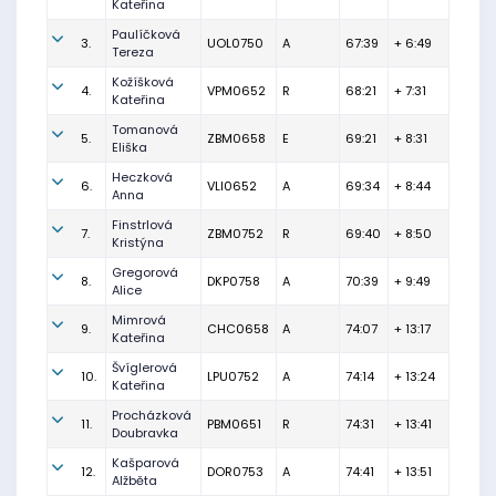
Kateřina
Paulíčková
3.
UOL0750
A
67:39
+ 6:49
Tereza
Kožíšková
4.
VPM0652
R
68:21
+ 7:31
Kateřina
Tomanová
5.
ZBM0658
E
69:21
+ 8:31
Eliška
Heczková
6.
VLI0652
A
69:34
+ 8:44
Anna
Finstrlová
7.
ZBM0752
R
69:40
+ 8:50
Kristýna
Gregorová
8.
DKP0758
A
70:39
+ 9:49
Alice
Mimrová
9.
CHC0658
A
74:07
+ 13:17
Kateřina
Švíglerová
10.
LPU0752
A
74:14
+ 13:24
Kateřina
Procházková
11.
PBM0651
R
74:31
+ 13:41
Doubravka
Kašparová
12.
DOR0753
A
74:41
+ 13:51
Alžběta