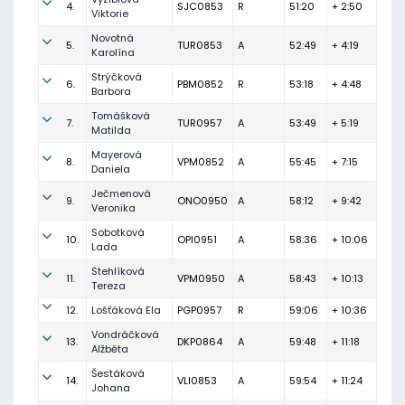
4.
SJC0853
R
51:20
+ 2:50
Viktorie
Novotná
5.
TUR0853
A
52:49
+ 4:19
Karolína
Strýčková
6.
PBM0852
R
53:18
+ 4:48
Barbora
Tomášková
7.
TUR0957
A
53:49
+ 5:19
Matilda
Mayerová
8.
VPM0852
A
55:45
+ 7:15
Daniela
Ječmenová
9.
ONO0950
A
58:12
+ 9:42
Veronika
Sobotková
10.
OPI0951
A
58:36
+ 10:06
Lada
Stehlíková
11.
VPM0950
A
58:43
+ 10:13
Tereza
12.
Lošťáková Ela
PGP0957
R
59:06
+ 10:36
Vondráčková
13.
DKP0864
A
59:48
+ 11:18
Alžběta
Šestáková
14.
VLI0853
A
59:54
+ 11:24
Johana