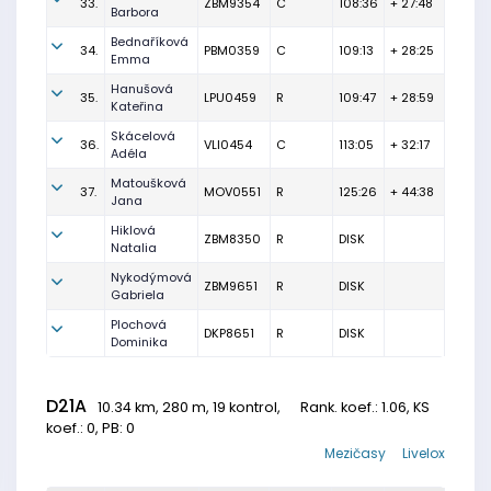
33.
ZBM9354
C
108:36
+ 27:48
Barbora
Bednaříková
34.
PBM0359
C
109:13
+ 28:25
Emma
Hanušová
35.
LPU0459
R
109:47
+ 28:59
Kateřina
Skácelová
36.
VLI0454
C
113:05
+ 32:17
Adéla
Matoušková
37.
MOV0551
R
125:26
+ 44:38
Jana
Hiklová
ZBM8350
R
DISK
Natalia
Nykodýmová
ZBM9651
R
DISK
Gabriela
Plochová
DKP8651
R
DISK
Dominika
D21A
10.34 km, 280 m, 19 kontrol,
Rank. koef.
: 1.06, KS
koef.: 0, PB: 0
Mezičasy
Livelox