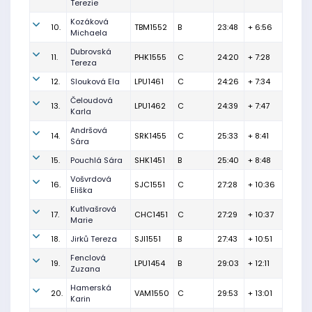
Terezie
Kozáková
10.
TBM1552
B
23:48
+ 6:56
Michaela
Dubrovská
11.
PHK1555
C
24:20
+ 7:28
Tereza
12.
Slouková Ela
LPU1461
C
24:26
+ 7:34
Čeloudová
13.
LPU1462
C
24:39
+ 7:47
Karla
Andršová
14.
SRK1455
C
25:33
+ 8:41
Sára
15.
Pouchlá Sára
SHK1451
B
25:40
+ 8:48
Vošvrdová
16.
SJC1551
C
27:28
+ 10:36
Eliška
Kutlvašrová
17.
CHC1451
C
27:29
+ 10:37
Marie
18.
Jirků Tereza
SJI1551
B
27:43
+ 10:51
Fenclová
19.
LPU1454
B
29:03
+ 12:11
Zuzana
Hamerská
20.
VAM1550
C
29:53
+ 13:01
Karin