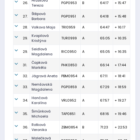
Hrušková
26.
PGP0953
B
64:17
+ 15:47
Tereza
Štěpová
27.
PGP0951
A
64:18
+ 15:48
Barbora
28.
Volkova Maja
TRI0959
A
64:47
+ 16:17
Kvapilová
29.
TUR0999
A
65:05
+ 16:35
Kristýna
Seidlová
29.
RIC0950
A
65:05
+ 16:35
Magdalena
Čapková
31.
PHK0850
A
66:14
+ 17:44
Markéta
32.
Jágrová Aneta
PBM0954
A
67:11
+ 18:41
Nemšovská
33.
PGP0859
A
67:29
+ 18:59
Magdalena
Hančová
34.
VRL0952
A
67:57
+ 19:27
Karolína
Šimůnková
35.
TAP0851
A
68:16
+ 19:46
Michaela
Rotková
36.
ZBM0854
B
71:23
+ 22:53
Veronika
Malečková