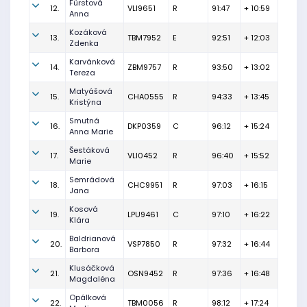
Fürstová
12.
VLI9651
R
91:47
+ 10:59
Anna
Kozáková
13.
TBM7952
E
92:51
+ 12:03
Zdenka
Karvánková
14.
ZBM9757
R
93:50
+ 13:02
Tereza
Matyášová
15.
CHA0555
R
94:33
+ 13:45
Kristýna
Smutná
16.
DKP0359
C
96:12
+ 15:24
Anna Marie
Šestáková
17.
VLI0452
R
96:40
+ 15:52
Marie
Semrádová
18.
CHC9951
R
97:03
+ 16:15
Jana
Kosová
19.
LPU9461
C
97:10
+ 16:22
Klára
Baldrianová
20.
VSP7850
R
97:32
+ 16:44
Barbora
Klusáčková
21.
OSN9452
R
97:36
+ 16:48
Magdaléna
Opálková
22.
TBM0056
R
98:12
+ 17:24