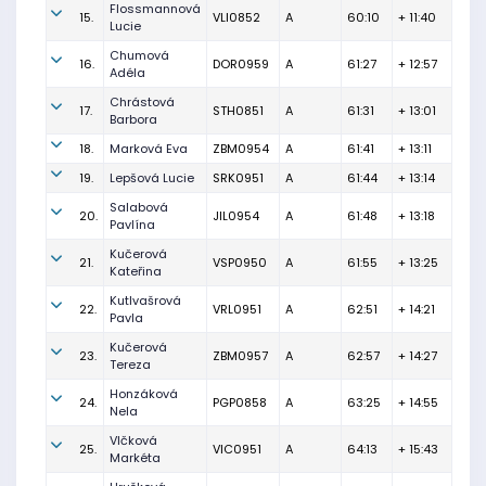
Flossmannová
15.
VLI0852
A
60:10
+ 11:40
Lucie
Chumová
16.
DOR0959
A
61:27
+ 12:57
Adéla
Chrástová
17.
STH0851
A
61:31
+ 13:01
Barbora
18.
Marková Eva
ZBM0954
A
61:41
+ 13:11
19.
Lepšová Lucie
SRK0951
A
61:44
+ 13:14
Salabová
20.
JIL0954
A
61:48
+ 13:18
Pavlína
Kučerová
21.
VSP0950
A
61:55
+ 13:25
Kateřina
Kutlvašrová
22.
VRL0951
A
62:51
+ 14:21
Pavla
Kučerová
23.
ZBM0957
A
62:57
+ 14:27
Tereza
Honzáková
24.
PGP0858
A
63:25
+ 14:55
Nela
Vlčková
25.
VIC0951
A
64:13
+ 15:43
Markéta