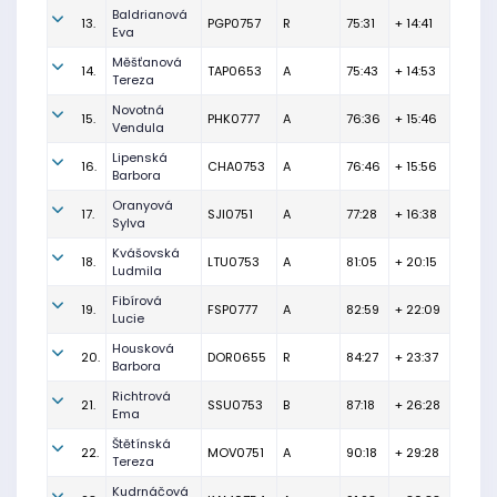
Baldrianová
13.
PGP0757
R
75:31
+ 14:41
Eva
Měšťanová
14.
TAP0653
A
75:43
+ 14:53
Tereza
Novotná
15.
PHK0777
A
76:36
+ 15:46
Vendula
Lipenská
16.
CHA0753
A
76:46
+ 15:56
Barbora
Oranyová
17.
SJI0751
A
77:28
+ 16:38
Sylva
Kvášovská
18.
LTU0753
A
81:05
+ 20:15
Ludmila
Fibírová
19.
FSP0777
A
82:59
+ 22:09
Lucie
Housková
20.
DOR0655
R
84:27
+ 23:37
Barbora
Richtrová
21.
SSU0753
B
87:18
+ 26:28
Ema
Štětínská
22.
MOV0751
A
90:18
+ 29:28
Tereza
Kudrnáčová