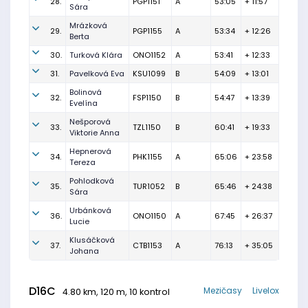
28.
PGP1151
A
53:05
+ 11:57
Sára
Mrázková
29.
PGP1155
A
53:34
+ 12:26
Berta
30.
Turková Klára
ONO1152
A
53:41
+ 12:33
31.
Pavelková Eva
KSU1099
B
54:09
+ 13:01
Bolinová
32.
FSP1150
B
54:47
+ 13:39
Evelína
Nešporová
33.
TZL1150
B
60:41
+ 19:33
Viktorie Anna
Hepnerová
34.
PHK1155
A
65:06
+ 23:58
Tereza
Pohlodková
35.
TUR1052
B
65:46
+ 24:38
Sára
Urbánková
36.
ONO1150
A
67:45
+ 26:37
Lucie
Klusáčková
37.
CTB1153
A
76:13
+ 35:05
Johana
D16C
Mezičasy
Livelox
4.80 km, 120 m, 10 kontrol