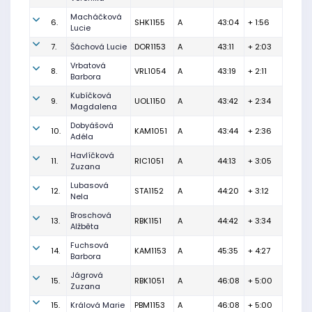
Macháčková
6.
SHK1155
A
43:04
+ 1:56
Lucie
7.
Šáchová Lucie
DOR1153
A
43:11
+ 2:03
Vrbatová
8.
VRL1054
A
43:19
+ 2:11
Barbora
Kubíčková
9.
UOL1150
A
43:42
+ 2:34
Magdalena
Dobyášová
10.
KAM1051
A
43:44
+ 2:36
Adéla
Havlíčková
11.
RIC1051
A
44:13
+ 3:05
Zuzana
Lubasová
12.
STA1152
A
44:20
+ 3:12
Nela
Broschová
13.
RBK1151
A
44:42
+ 3:34
Alžběta
Fuchsová
14.
KAM1153
A
45:35
+ 4:27
Barbora
Jágrová
15.
RBK1051
A
46:08
+ 5:00
Zuzana
15.
Králová Marie
PBM1153
A
46:08
+ 5:00