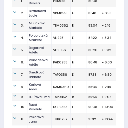
1.
PHK9150
E
80:48
Denisa
Dittrichová
2.
SKM0551
E
81:46
+ 0:58
Lucie
Mulíčková
3.
TBM0362
E
83:04
+ 2:16
Markéta
Poloprutská
4.
VLI9251
E
84:22
+ 3:34
Markéta
Bogarová
5.
VLI9056
E
86:20
+ 5:32
Adéla
Vandasová
6.
PHK0255
E
86:48
+ 6:00
Adéla
Smolková
7.
TAP0356
E
87:38
+ 6:50
Barbora
Karlová
8.
KAM0360
E
88:36
+ 7:48
Anna
9.
Bulířová Ema
TAP0452
R
89:56
+ 9:08
Rusá
10.
DCE9353
E
90:48
+ 10:00
Vendula
Pekařová
11.
TUR0252
E
91:32
+ 10:44
Jana