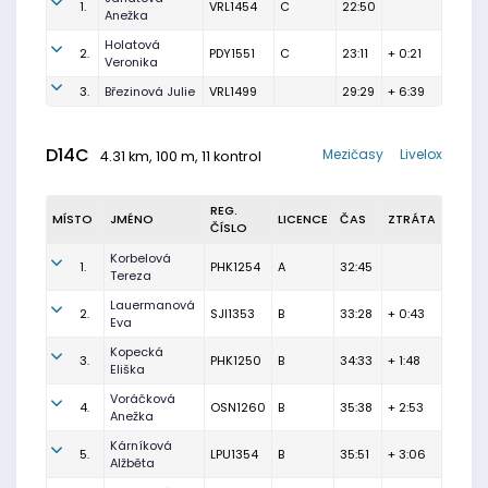
1.
VRL1454
C
22:50
Anežka
Holatová
2.
PDY1551
C
23:11
+ 0:21
Veronika
3.
Březinová Julie
VRL1499
29:29
+ 6:39
D14C
Mezičasy
Livelox
4.31 km, 100 m, 11 kontrol
REG.
MÍSTO
JMÉNO
LICENCE
ČAS
ZTRÁTA
ČÍSLO
Korbelová
1.
PHK1254
A
32:45
Tereza
Lauermanová
2.
SJI1353
B
33:28
+ 0:43
Eva
Kopecká
3.
PHK1250
B
34:33
+ 1:48
Eliška
Voráčková
4.
OSN1260
B
35:38
+ 2:53
Anežka
Kárníková
5.
LPU1354
B
35:51
+ 3:06
Alžběta