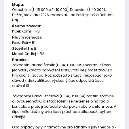
Mapa:
Okrouhlice (1 : 15 000 a 1 : 10 000), Dubovice (1 : 10 000),
E=5m, stav jaro 2026, mapovali Jan Potštejnský a Bohumil
Háj
Ředitel závodu:
Pipek Kamil - R3
Hlavní rozhodčí:
Fencl Petr - R1
Stavitel tratí:
Macek Ondřej - R2
Protokol:
Zavodník Eduard Žemlík (H18A, TUR0909) neorazil cílovou
jednotku, když to po vyčtení zjistil, vrátil se ji orazit znovu a
tím ukončil závod. Rozhodčí tuto situaci neposoudil jako
důvod k diskvalifikaci, výsledný čas odpovídá času
oražení SI.
Závodnice Hana Fenclová (D16A, LPU1054) orazila správně
cílovou jednotku, ale toto ražení se nepřeneslo na radio
kontrolu, a proto ji pořadatel dal pokyn aby orazila znovu. V
čipu měla uloženy dva časy průchodu cíle, použit byl ten
dřívější.
Oba případy byly informativně projednány s jury (nedošlo k