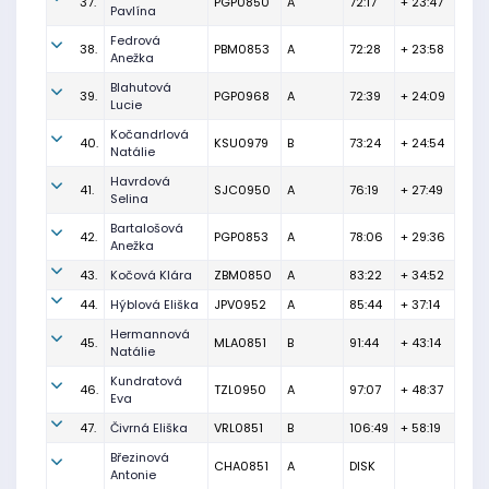
37.
PGP0850
A
72:17
+ 23:47
Pavlína
Fedrová
38.
PBM0853
A
72:28
+ 23:58
Anežka
Blahutová
39.
PGP0968
A
72:39
+ 24:09
Lucie
Kočandrlová
40.
KSU0979
B
73:24
+ 24:54
Natálie
Havrdová
41.
SJC0950
A
76:19
+ 27:49
Selina
Bartalošová
42.
PGP0853
A
78:06
+ 29:36
Anežka
43.
Kočová Klára
ZBM0850
A
83:22
+ 34:52
44.
Hýblová Eliška
JPV0952
A
85:44
+ 37:14
Hermannová
45.
MLA0851
B
91:44
+ 43:14
Natálie
Kundratová
46.
TZL0950
A
97:07
+ 48:37
Eva
47.
Čivrná Eliška
VRL0851
B
106:49
+ 58:19
Březinová
CHA0851
A
DISK
Antonie