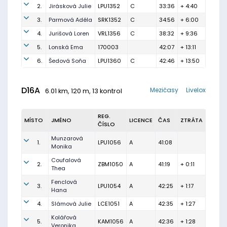
2.
Jirásková Julie
LPU1352
C
33:36
+ 4:40
3.
Parmová Adéla
SRK1352
C
34:56
+ 6:00
4.
Jurišová Loren
VRL1356
C
38:32
+ 9:36
5.
Lonská Ema
170003
42:07
+ 13:11
6.
Šedová Soňa
LPU1360
C
42:46
+ 13:50
D16A
Mezičasy
Livelox
6.01 km, 120 m, 13 kontrol
REG.
MÍSTO
JMÉNO
LICENCE
ČAS
ZTRÁTA
ČÍSLO
Munzarová
1.
LPU1056
A
41:08
Monika
Coufalová
2.
ZBM1050
A
41:19
+ 0:11
Thea
Fenclová
3.
LPU1054
A
42:25
+ 1:17
Hana
4.
Slámová Julie
LCE1051
A
42:35
+ 1:27
Kolářová
5.
KAM1056
A
42:36
+ 1:28
Veronika