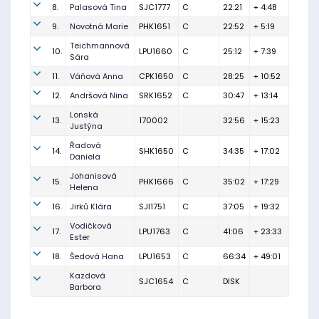
8.
Palasová Tina
SJC1777
C
22:21
+ 4:48
9.
Novotná Marie
PHK1651
C
22:52
+ 5:19
Teichmannová
10.
LPU1660
C
25:12
+ 7:39
Sára
11.
Váňová Anna
CPK1650
C
28:25
+ 10:52
12.
Andršová Nina
SRK1652
C
30:47
+ 13:14
Lonská
13.
170002
32:56
+ 15:23
Justýna
Řadová
14.
SHK1650
C
34:35
+ 17:02
Daniela
Johanisová
15.
PHK1666
C
35:02
+ 17:29
Helena
16.
Jirků Klára
SJI1751
C
37:05
+ 19:32
Vodičková
17.
LPU1763
C
41:06
+ 23:33
Ester
18.
Šedová Hana
LPU1653
C
66:34
+ 49:01
Kazdová
SJC1654
C
DISK
Barbora