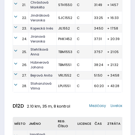
Chrástová
21.
STH1550
C
31:49
+ 14:57
Markéta
Jindráková
22.
SJC1552
C
33:25
+ 16:33
Veronika
23.
Kopecká Inés
JIL1552
C
34:50
+ 17:58
Jiranová
24.
PHK1452
C
37:31
+ 20:39
Veronika
Stehlíková
25.
TBM1553
C
37:57
+ 21:05
Anna
Hübnerová
26.
TBM1551
C
38:24
+ 21:32
Johana
27.
Bejrová Anita
VRL1552
C
51:50
+ 34:58
Stohanzlová
28.
LPU1551
C
60:20
+ 43:28
Vilma
D12D
Mezičasy
Livelox
2.10 km, 35 m, 8 kontrol
REG.
MÍSTO
JMÉNO
LICENCE
ČAS
ZTRÁTA
ČÍSLO
Janatová