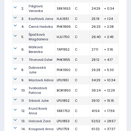
Fléglová
2.
SRK1653
C
24:29
+ 0:34
Veronika
3.
Kouřilová Jana
HJL1651
C
25:19
+ 1:24
4.
Černá Hedvika
PHK1866
C
26:33
+ 2:38
Špačková
5.
HJL1750
C
26:40
+ 2:45
Magdalena
Málková
6.
TAP1952
C
27:11
+ 3:16
Berenika
7.
Tihonová Ester
PHK1855
C
28:12
+ 4:17
Dubrovská
8.
PHK1950
C
29:28
+ 5:33
Julie
9.
Maclová Adina
LPU1951
C
34:29
+ 10:34
Svobodová
10.
BOR1850
C
36:24
+ 12:29
Patricie
11.
Srbová Julie
LPU1852
C
39:10
+ 15:15
Krunčíková
12.
SRK1752
C
41:54
+ 17:59
Anna
13.
Holcová Zora
LPU1853
C
52:52
+ 28:57
14.
Kroupová Anna
LPU1759
C
61:32
+ 37:37