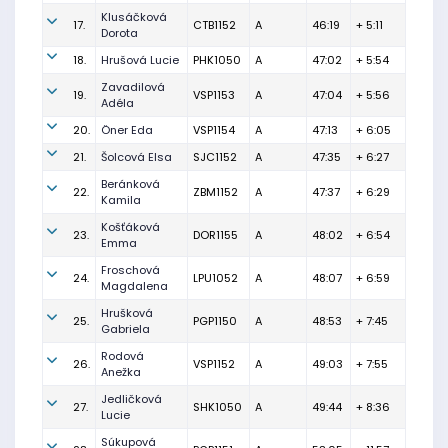
Klusáčková
17.
CTB1152
A
46:19
+ 5:11
Dorota
18.
Hrušová Lucie
PHK1050
A
47:02
+ 5:54
Zavadilová
19.
VSP1153
A
47:04
+ 5:56
Adéla
20.
Öner Eda
VSP1154
A
47:13
+ 6:05
21.
Šolcová Elsa
SJC1152
A
47:35
+ 6:27
Beránková
22.
ZBM1152
A
47:37
+ 6:29
Kamila
Košťáková
23.
DOR1155
A
48:02
+ 6:54
Emma
Froschová
24.
LPU1052
A
48:07
+ 6:59
Magdalena
Hrušková
25.
PGP1150
A
48:53
+ 7:45
Gabriela
Rodová
26.
VSP1152
A
49:03
+ 7:55
Anežka
Jedličková
27.
SHK1050
A
49:44
+ 8:36
Lucie
Súkupová