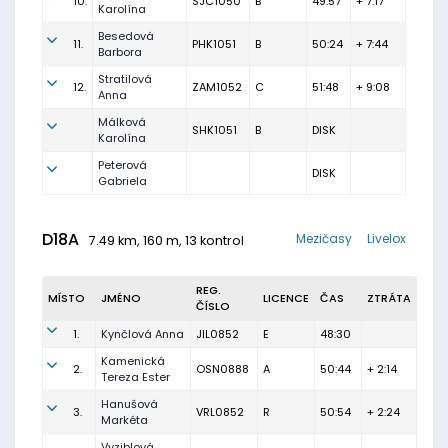
10.
SJC1050
B
49:57
+ 7:17
Karolína
Besedová
11.
PHK1051
B
50:24
+ 7:44
Barbora
Stratilová
12.
ZAM1052
C
51:48
+ 9:08
Anna
Málková
SHK1051
B
DISK
Karolína
Peterová
DISK
Gabriela
D18A
Mezičasy
Livelox
7.49 km, 160 m, 13 kontrol
REG.
MÍSTO
JMÉNO
LICENCE
ČAS
ZTRÁTA
ČÍSLO
1.
Kynčlová Anna
JIL0852
E
48:30
Kamenická
2.
OSN0888
A
50:44
+ 2:14
Tereza Ester
Hanušová
3.
VRL0852
R
50:54
+ 2:24
Markéta
Vyziblová