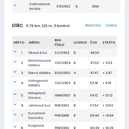
Gottwaldová
STE0952
B
DISK
Amálie
D18C
Mezičasy
Livelox
5.76 km, 120 m, 11 kontrol
REG.
MÍSTO
JMÉNO
LICENCE
ČAS
ZTRÁTA
ČÍSLO
1.
Vlková Ema
SJC0953
B
44:00
Nimshausová
2.
CHC0854
B
47:03
+ 3:03
Helena
3.
Pěkná Alžběta
ROU0950
A
47:47
+ 3:47
Holingerová
4.
CHC0953
B
53:18
+ 9:18
Alžběta
Netopilová
5.
VAM0950
B
54:12
+ 10:12
Simona
6.
Jelínková Eva
PHK0953
B
57:53
+ 13:53
Kunartová
7.
PHK0888
B
58:44
+ 14:44
Dominika
Kvapilová
8.
PHK0950
B
60:39
+ 16:39