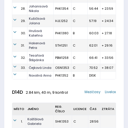
Johanisová
28.
PHK1354
C
56:44
+ 23:59
Nikola
Kušičková
29.
HJL1252
C
57:19
+ 24:34
Jolana
Hrušová
30.
PHK1380
B
60:03
+ 27:18
Kateřina
Hakenová
31.
STH1251
C
62:01
+ 29:16
Petra
Tesařová
32.
PBM1258
C
66:41
+ 33:56
Štěpánka
33.
Čejková Linda
OSN1353
C
70:52
+ 38:07
Novotná Anna
PHK1352
B
DISK
D14D
Mezičasy
Livelox
2.84 km, 40 m, 9 kontrol
REG.
MÍSTO
JMÉNO
LICENCE
ČAS
ZTRÁTA
ČÍSLO
Košťálová
1.
SHK1353
C
28:56
Gabriela