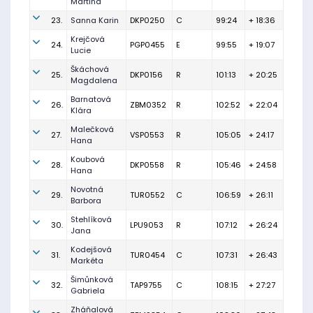
Martina
23.
Sanna Karin
DKP0250
C
99:24
+ 18:36
Krejčová
24.
PGP0455
E
99:55
+ 19:07
Lucie
Škáchová
25.
DKP0156
R
101:13
+ 20:25
Magdalena
Barnatová
26.
ZBM0352
R
102:52
+ 22:04
Klára
Malečková
27.
VSP0553
R
105:05
+ 24:17
Hana
Koubová
28.
DKP0558
R
105:46
+ 24:58
Hana
Novotná
29.
TUR0552
C
106:59
+ 26:11
Barbora
Stehlíková
30.
LPU9053
R
107:12
+ 26:24
Jana
Kodejšová
31.
TUR0454
C
107:31
+ 26:43
Markéta
Šimůnková
32.
TAP9755
C
108:15
+ 27:27
Gabriela
Zháňalová