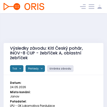
Výsledky závodu: Kitl Český pohár,
INOV-8 CUP - žebříček A, oblastní
žebříček
Tisk
Přehledy
Stránka závodu
Datum:
24.05.2026
Místo konání:
Janov
Pořadatel:
LPU - OK Lokomotiva Pardubice