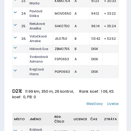
23.
KAM0754
A
91:23
+ 30:33
Marta
Pavlová
24.
MOV0650
A
94:12
+ 33:22
Eliška
Netuková
25.
SHK0750
A
96:14
+ 35:24
Anežka
Votočková
26.
JIL0750
B
113:42
+ 52:52
Amelie
Hiklová Eva
ZBM0755
B
DISK
Svobodová
FSP0653
A
DISK
Adriana
Krejčová
PGP0663
A
DISK
Hana
D21E
11.99 km, 350 m, 26 kontrol,
Rank. koef.
: 1.06, KS
koef.: 0, PB: 0
Mezičasy
Livelox
REG.
MÍSTO
JMÉNO
LICENCE
ČAS
ZTRÁTA
ČÍSLO
Králová