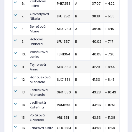
Korbelová
6.
PHK1253
A
37:07
+ 4:22
Eliška
Odvodyová
7.
LPU1252
B
38:18
+ 5:33
Nikola
Benešová
8.
MLA1250
A
39:00
+ 6:15
Marie
Holcová
9.
LPU1357
B
40:02
+ 7:17
Barbora
Vančurová
10.
TJN1354
B
40:05
+ 7:20
Lenka
Tejnorová
11.
SHK1359
B
41:29
+ 8:44
Anna
Hanousková
12.
SJC1351
B
41:30
+ 8:45
Michaela
Jedličková
13.
SHK1350
B
43:28
+ 10:43
Michaela
Jedlinská
14.
VAM1250
B
43:36
+ 10:51
Kateřina
Poláková
15.
VRL1351
B
43:53
+ 11:08
Gabriela
16.
Janková Klára
CHC1351
B
44:43
+ 11:58