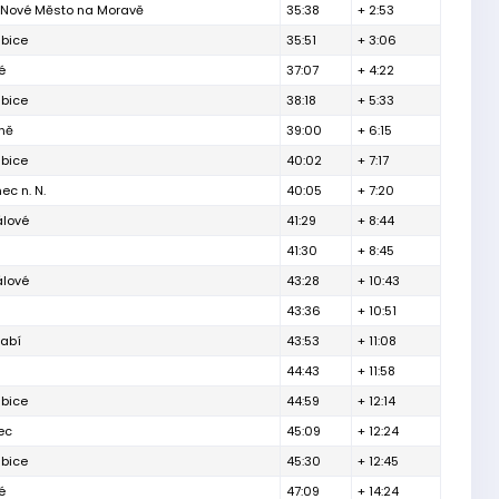
y Nové Město na Moravě
35:38
+ 2:53
ubice
35:51
+ 3:06
é
37:07
+ 4:22
ubice
38:18
+ 5:33
ně
39:00
+ 6:15
ubice
40:02
+ 7:17
ec n. N.
40:05
+ 7:20
álové
41:29
+ 8:44
41:30
+ 8:45
álové
43:28
+ 10:43
43:36
+ 10:51
labí
43:53
+ 11:08
44:43
+ 11:58
ubice
44:59
+ 12:14
ec
45:09
+ 12:24
ubice
45:30
+ 12:45
é
47:09
+ 14:24