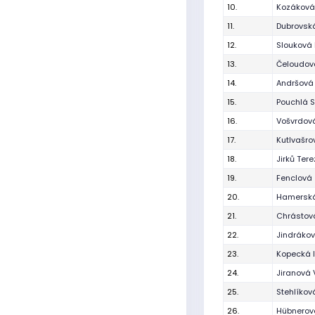
10.
Kozáková
11.
Dubrovsk
12.
Slouková 
13.
Čeloudov
14.
Andršová
15.
Pouchlá 
16.
Vošvrdová
17.
Kutlvašro
18.
Jirků Ter
19.
Fenclová
20.
Hamerská
21.
Chrástov
22.
Jindrákov
23.
Kopecká 
24.
Jiranová 
25.
Stehlíkov
26.
Hübnerov