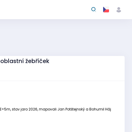
 oblastní žebříček
00), E=5m, stav jaro 2026, mapovali Jan Potštejnský a Bohumil Háj