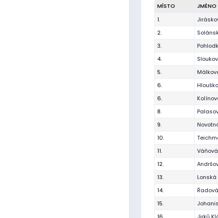
MÍSTO
JMÉNO
1.
Jirásk
2.
Soláns
3.
Pohlod
4.
Sloukov
5.
Málkov
6.
Hloušk
6.
Kolínov
8.
Palaso
9.
Novotn
10.
Teichm
11.
Váňová
12.
Andršo
13.
Lonská
14.
Řadová
15.
Johani
16.
Jirků Kl