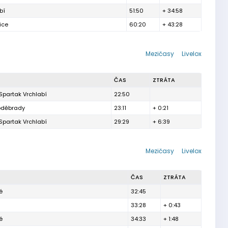
bí
51:50
+ 34:58
ice
60:20
+ 43:28
Mezičasy
Livelox
ČAS
ZTRÁTA
Spartak Vrchlabí
22:50
oděbrady
23:11
+ 0:21
Spartak Vrchlabí
29:29
+ 6:39
Mezičasy
Livelox
ČAS
ZTRÁTA
é
32:45
33:28
+ 0:43
é
34:33
+ 1:48