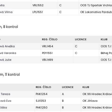
nita
VRL1552
C
OOS TJ Spartak Vrchla
ová Vilma
LPU1551
C
OK Lokomotiva Pardub
m, 8 kontrol
O
REG. ČÍSLO
LICENCE
KLUB
ová Anežka
VRL1454
C
OOS TJ 
vá Veronika
PDY1551
C
Běhej P
ová Julie
VRL1499
OOS TJ 
m, 11 kontrol
REG. ČÍSLO
LICENCE
KLUB
 Tereza
PHK1254
A
OK 99 Hradec Králov
ová Eva
SJI1353
B
OK Jihlava
liška
PHK1250
B
OK 99 Hradec Králov