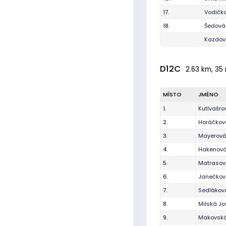
17.
Vodičko
18.
Šedová
Kazdov
D12C
2.63 km, 35 
MÍSTO
JMÉNO
1.
Kutlvašro
2.
Horáčková
3.
Mayerová
4.
Hakenová
5.
Matrasov
6.
Janečková
7.
Sedlákov
8.
Milská Jo
9.
Makovská