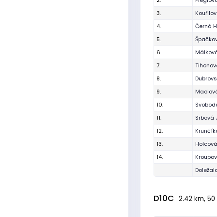
2.
Fléglov
3.
Kouřilo
4.
Černá H
5.
Špačko
6.
Málková
7.
Tihonov
8.
Dubrovs
9.
Maclov
10.
Svobodo
11.
Srbová 
12.
Krunčík
13.
Holcová
14.
Kroupo
Doležal
D10C
2.42 km, 50 