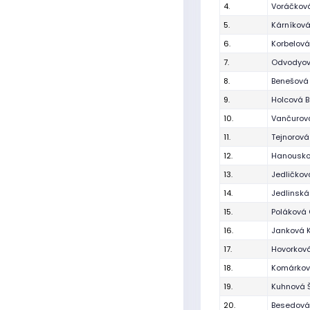
4.
Voráčkov
5.
Kárníková
6.
Korbelová
7.
Odvodyov
8.
Benešová
9.
Holcová B
10.
Vančurov
11.
Tejnorová
12.
Hanousko
13.
Jedličkov
14.
Jedlinská
15.
Poláková 
16.
Janková 
17.
Hovorková
18.
Komárkov
19.
Kuhnová 
20.
Besedová