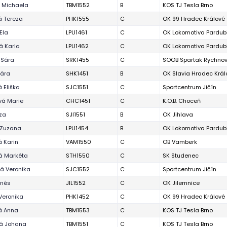
 Michaela
TBM1552
B
KOS TJ Tesla Brno
á Tereza
PHK1555
C
OK 99 Hradec Králové
Ela
LPU1461
C
OK Lokomotiva Pardub
á Karla
LPU1462
C
OK Lokomotiva Pardub
 Sára
SRK1455
C
SOOB Spartak Rychnov 
Sára
SHK1451
B
OK Slavia Hradec Král
 Eliška
SJC1551
C
Sportcentrum Jičín
vá Marie
CHC1451
C
K.O.B. Choceň
eza
SJI1551
B
OK Jihlava
 Zuzana
LPU1454
B
OK Lokomotiva Pardub
 Karin
VAM1550
C
OB Vamberk
á Markéta
STH1550
C
SK Studenec
á Veronika
SJC1552
C
Sportcentrum Jičín
Inés
JIL1552
C
OK Jilemnice
Veronika
PHK1452
C
OK 99 Hradec Králové
á Anna
TBM1553
C
KOS TJ Tesla Brno
á Johana
TBM1551
C
KOS TJ Tesla Brno