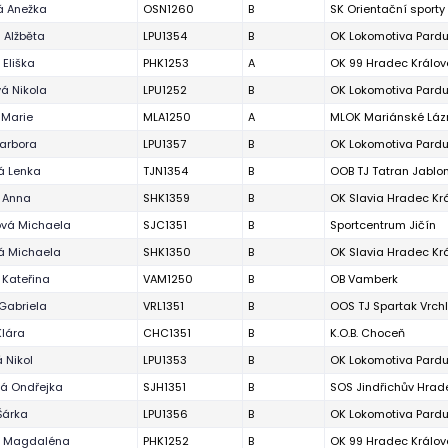
á Anežka
OSN1260
B
SK Orientační sport
 Alžběta
LPU1354
B
OK Lokomotiva Pard
 Eliška
PHK1253
A
OK 99 Hradec Králov
á Nikola
LPU1252
B
OK Lokomotiva Pard
 Marie
MLA1250
A
MLOK Mariánské Láz
arbora
LPU1357
B
OK Lokomotiva Pard
á Lenka
TJN1354
B
OOB TJ Tatran Jablon
 Anna
SHK1359
B
OK Slavia Hradec Kr
vá Michaela
SJC1351
B
Sportcentrum Jičín
á Michaela
SHK1350
B
OK Slavia Hradec Kr
 Kateřina
VAM1250
B
OB Vamberk
Gabriela
VRL1351
B
OOS TJ Spartak Vrch
Klára
CHC1351
B
K.O.B. Choceň
 Nikol
LPU1353
B
OK Lokomotiva Pard
á Ondřejka
SJH1351
B
SOS Jindřichův Hrad
Šárka
LPU1356
B
OK Lokomotiva Pard
 Magdaléna
PHK1252
B
OK 99 Hradec Králov