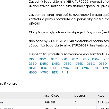
Zavodník Eduard Žemlík (H18A, TUR0909) neorazil cílovou 
ukončil závod. Rozhodčí tuto situaci neposoudil jako 
Závodnice Hana Fenclová (D16A, LPU1054) orazila správ
kontrolu, a proto ji pořadatel dal pokyn aby orazila z
dřívější.
Oba případy byly informativně projednány s jury (nedo
Následně byl 24.5.2026 v 18:40 elektronicky podán záv
závodníka Eduarda Žemlíka (TUR0909). Jury tento pro
Přesné znění protestu a zdůvodnění jeho zamítnutí 
D10F
D10C
D12C
D12D
D14C
D14D
D16A
D16
D35D
D45C
D45D
D55C
D55D
D65C
D65D
H16C
H18A
H18C
H20A
H21E
H21A
H21C
H21
H65D
H75C
HDR
P
T
m, 8 kontrol
REG. ČÍSLO
LICENCE
KLUB
Eva
PGP1851
C
SK Prag