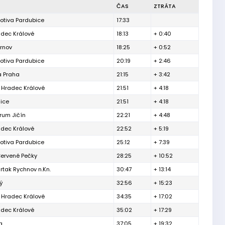
ČAS
ZTRÁTA
otiva Pardubice
17:33
adec Králové
18:13
+ 0:40
rnov
18:25
+ 0:52
otiva Pardubice
20:19
+ 2:46
a Praha
21:15
+ 3:42
 Hradec Králové
21:51
+ 4:18
ice
21:51
+ 4:18
rum Jičín
22:21
+ 4:48
adec Králové
22:52
+ 5:19
otiva Pardubice
25:12
+ 7:39
Červené Pečky
28:25
+ 10:52
tak Rychnov n.Kn.
30:47
+ 13:14
ý
32:56
+ 15:23
 Hradec Králové
34:35
+ 17:02
adec Králové
35:02
+ 17:29
a
37:05
+ 19:32