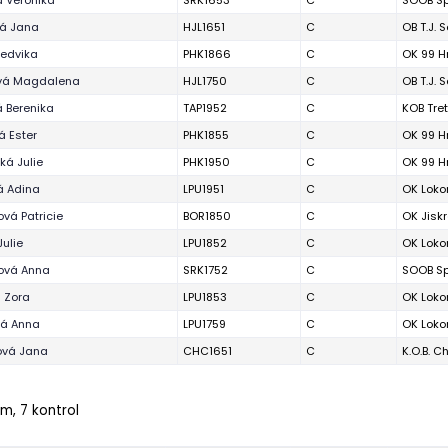
á Veronika
SRK1653
C
SOOB Sp
vá Jana
HJL1651
C
OB T.J. 
edvika
PHK1866
C
OK 99 H
vá Magdalena
HJL1750
C
OB T.J. 
 Berenika
TAP1952
C
KOB Tre
á Ester
PHK1855
C
OK 99 H
ká Julie
PHK1950
C
OK 99 H
á Adina
LPU1951
C
OK Loko
vá Patricie
BOR1850
C
OK Jisk
Julie
LPU1852
C
OK Loko
ová Anna
SRK1752
C
SOOB Sp
 Zora
LPU1853
C
OK Loko
vá Anna
LPU1759
C
OK Loko
ová Jana
CHC1651
C
K.O.B. 
m, 7 kontrol