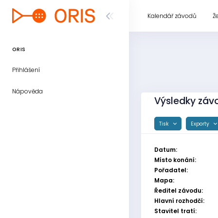
Kalendář závodů
Ž
ORIS
Přihlášení
Nápověda
Výsledky závo
Tisk
Exporty
Datum:
Místo konání:
Pořadatel:
Mapa:
Ředitel závodu:
Hlavní rozhodčí:
Stavitel tratí: