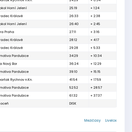
artak Rychnov n.Kn.
24:29
+ 0:34
Sokol Horní Jelení
25:19
+ 1:24
radec Králové
26:33
+ 2:38
Sokol Horní Jelení
26:40
+ 2:45
tra Praha
27:11
+ 3:16
radec Králové
28:12
+ 4:17
radec Králové
29:28
+ 5:33
motiva Pardubice
34:29
+ 10:34
ra Nový Bor
36:24
+ 12:29
motiva Pardubice
39:10
+ 15:15
artak Rychnov n.Kn.
41:54
+ 17:59
motiva Pardubice
52:52
+ 28:57
motiva Pardubice
61:32
+ 37:37
Choceň
DISK
Mezičasy
Livelox