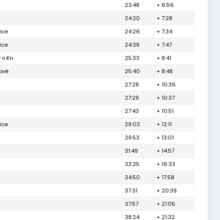
23:48
+ 6:56
24:20
+ 7:28
ice
24:26
+ 7:34
ice
24:39
+ 7:47
n.Kn.
25:33
+ 8:41
ové
25:40
+ 8:48
27:28
+ 10:36
27:29
+ 10:37
27:43
+ 10:51
ice
29:03
+ 12:11
29:53
+ 13:01
31:49
+ 14:57
33:25
+ 16:33
34:50
+ 17:58
37:31
+ 20:39
37:57
+ 21:05
38:24
+ 21:32