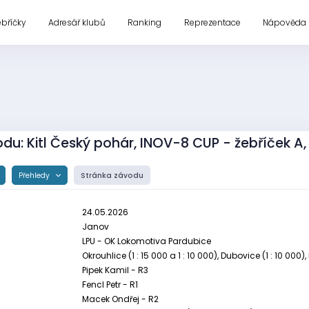
ebříčky
Adresář klubů
Ranking
Reprezentace
Nápověda
du: Kitl Český pohár, INOV-8 CUP - žebříček A,
Přehledy
Stránka závodu
24.05.2026
Janov
LPU - OK Lokomotiva Pardubice
Okrouhlice (1 : 15 000 a 1 : 10 000), Dubovice (1 : 10 0
Pipek Kamil - R3
Fencl Petr - R1
Macek Ondřej - R2