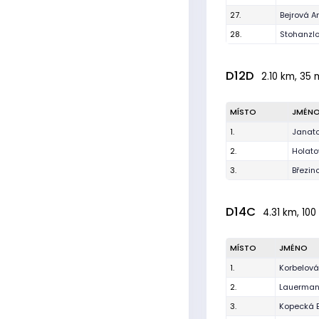
27.
Bejrová A
28.
Stohanzl
D12D
2.10 km, 35 
MÍSTO
JMÉN
1.
Janat
2.
Holato
3.
Březin
D14C
4.31 km, 100 
MÍSTO
JMÉNO
1.
Korbelová
2.
Lauerman
3.
Kopecká E