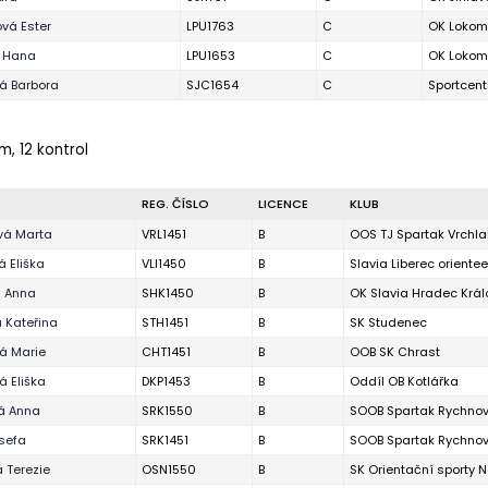
vá Ester
LPU1763
C
OK Lokom
 Hana
LPU1653
C
OK Lokom
á Barbora
SJC1654
C
Sportcent
m, 12 kontrol
REG. ČÍSLO
LICENCE
KLUB
vá Marta
VRL1451
B
OOS TJ Spartak Vrchla
 Eliška
VLI1450
B
Slavia Liberec orientee
 Anna
SHK1450
B
OK Slavia Hradec Král
 Kateřina
STH1451
B
SK Studenec
á Marie
CHT1451
B
OOB SK Chrast
 Eliška
DKP1453
B
Oddíl OB Kotlářka
á Anna
SRK1550
B
SOOB Spartak Rychnov 
sefa
SRK1451
B
SOOB Spartak Rychnov 
 Terezie
OSN1550
B
SK Orientační sporty 