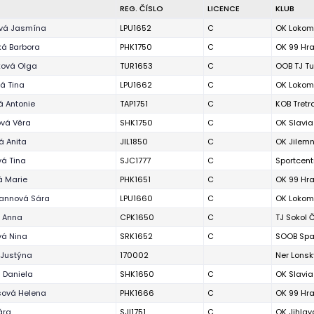
REG. ČÍSLO
LICENCE
KLUB
ová Jasmína
LPU1652
C
OK Lokom
ká Barbora
PHK1750
C
OK 99 Hr
ková Olga
TUR1653
C
OOB TJ Tu
á Tina
LPU1662
C
OK Lokom
á Antonie
TAP1751
C
KOB Tretr
ová Věra
SHK1750
C
OK Slavia
á Anita
JIL1850
C
OK Jilemn
vá Tina
SJC1777
C
Sportcent
á Marie
PHK1651
C
OK 99 Hr
annová Sára
LPU1660
C
OK Lokom
 Anna
CPK1650
C
TJ Sokol 
vá Nina
SRK1652
C
SOOB Spar
 Justýna
170002
Ner Lonsk
 Daniela
SHK1650
C
OK Slavia
sová Helena
PHK1666
C
OK 99 Hr
ára
SJI1751
C
OK Jihlav