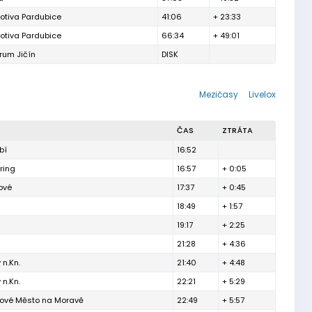
otiva Pardubice
41:06
+ 23:33
otiva Pardubice
66:34
+ 49:01
rum Jičín
DISK
Mezičasy
Livelox
ČAS
ZTRÁTA
bí
16:52
ring
16:57
+ 0:05
ové
17:37
+ 0:45
18:49
+ 1:57
19:17
+ 2:25
21:28
+ 4:36
n.Kn.
21:40
+ 4:48
n.Kn.
22:21
+ 5:29
Nové Město na Moravě
22:49
+ 5:57