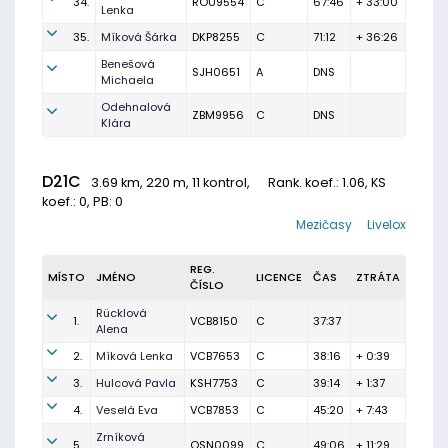
34.
ROU9554
C
67:46
+ 33:00
Lenka
35.
Míková Šárka
DKP8255
C
71:12
+ 36:26
Benešová
SJH0651
A
DNS
Michaela
Odehnalová
ZBM9956
C
DNS
Klára
D21C
3.69 km, 220 m, 11 kontrol,
Rank. koef.
: 1.06, KS
koef.: 0, PB: 0
Mezičasy
Livelox
REG.
MÍSTO
JMÉNO
LICENCE
ČAS
ZTRÁTA
ČÍSLO
Rücklová
1.
VCB8150
C
37:37
Alena
2.
Míková Lenka
VCB7653
C
38:16
+ 0:39
3.
Hulcová Pavla
KSH7753
C
39:14
+ 1:37
4.
Veselá Eva
VCB7853
C
45:20
+ 7:43
Zrníková
5.
OSN0099
C
49:06
+ 11:29