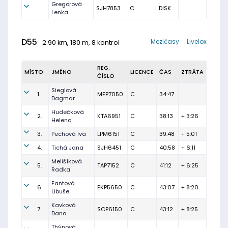
Gregorová
SJH7853
C
DISK
Lenka
D55
Mezičasy
Livelox
2.90 km, 180 m, 8 kontrol
REG.
MÍSTO
JMÉNO
LICENCE
ČAS
ZTRÁTA
ČÍSLO
Sieglová
1.
MFP7050
C
34:47
Dagmar
Hudečková
2.
KTA6951
C
38:13
+ 3:26
Helena
3.
Pechová Iva
LPM6151
C
39:48
+ 5:01
4.
Tichá Jana
SJH6451
C
40:58
+ 6:11
Melišíková
5.
TAP7152
C
41:12
+ 6:25
Radka
Fantová
6.
EKP5650
C
43:07
+ 8:20
Libuše
Kavková
7.
SCP6150
C
43:12
+ 8:25
Dana
Thýnová