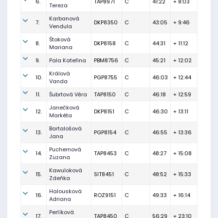
6.
TAP8971
C
41:22
+ 8:03
Tereza
Karbanová
7.
DKP8350
C
43:05
+ 9:46
Vendula
Štoková
8.
DKP8158
C
44:31
+ 11:12
Mariana
9.
Pala Kateřina
PBM8756
C
45:21
+ 12:02
Králová
10.
PGP8755
C
46:03
+ 12:44
Vanda
11.
Šubrtová Věra
TAP8150
C
46:18
+ 12:59
Janečková
12.
DKP8151
C
46:30
+ 13:11
Markéta
Bartalošová
13.
PGP8154
C
46:55
+ 13:36
Jana
Puchernová
14.
TAP8453
C
48:27
+ 15:08
Zuzana
Kawuloková
15.
SIT8451
C
48:52
+ 15:33
Zdeňka
Halousková
16.
ROZ9151
C
49:33
+ 16:14
Adriana
Perlíková
17.
TAP8450
C
56:29
+ 23:10