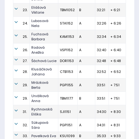
Eliášová
23.
TBM1052
B
32:21
+ 6:21
Viktorie
Lubasová
24.
STA1152
A
32:26
+ 6:26
Nela
Fuchsová
25.
KAM1153
A
32:34
+ 6:34
Barbora
Rodová
26.
VSP1152
A
32:40
+ 6:40
Anežka
27.
Šáchová Lucie
DOR1153
A
32:48
+ 6:48
Klusáčková
28.
CTB1153
A
32:52
+ 6:52
Johana
Mrázková
29.
PGP1155
A
33:51
+ 7:51
Berta
Urválková
29.
TBM1177
B
33:51
+ 7:51
Anna
Rychnovská
31.
SJI1151
A
34:30
+ 8:30
Eliška
Súkupová
32.
PGP1151
A
34:31
+ 8:31
Sára
33.
Pavelková Eva
KSU1099
B
35:33
+ 9:33