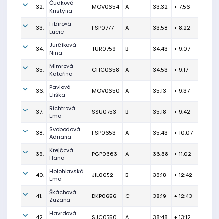
Čudková
32.
MOV0654
A
33:32
+ 7:56
Kristýna
Fibírová
33.
FSP0777
A
33:58
+ 8:22
Lucie
Jurčíková
34.
TUR0759
B
34:43
+ 9:07
Nina
Mimrová
35.
CHC0658
A
34:53
+ 9:17
Kateřina
Pavlová
36.
MOV0650
A
35:13
+ 9:37
Eliška
Richtrová
37.
SSU0753
B
35:18
+ 9:42
Ema
Svobodová
38.
FSP0653
A
35:43
+ 10:07
Adriana
Krejčová
39.
PGP0663
A
36:38
+ 11:02
Hana
Holohlavská
40.
JIL0652
B
38:18
+ 12:42
Ema
Škáchová
41.
DKP0656
C
38:19
+ 12:43
Zuzana
Havrdová
42.
SJC0750
A
38:48
+ 13:12