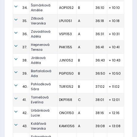
Šamárková
34.
AOP1052
B
36:10
+ 10:10
Amélie
Zitková
35.
LPU1051
A
36:18
+ 10:18
Veronika
Zavadilová
36.
VSP1153
A
36:31
+ 10:31
Adéla
Hepnerová
37.
PHK1155
A
36:41
+ 10:41
Tereza
Jiráková
38.
JJN1052
B
36:43
+ 10:43
Adéla
Bartalošová
39.
PGP1050
B
36:50
+ 10:50
Ada
Pohlodková
40.
TUR1052
B
37:02
+ 11:02
Sára
Tomešová
41.
DKP1168
C
38:01
+ 12:01
Evelína
Urbánková
42.
ONO1150
A
38:16
+ 12:16
Lucie
Kolářová
43.
KAM1056
A
39:08
+ 13:08
Veronika
Schwabová