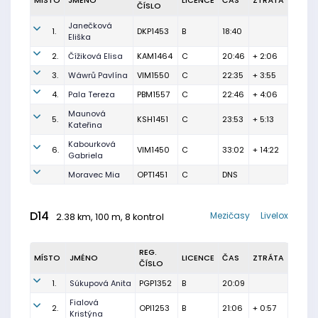
MÍSTO
JMÉNO
LICENCE
ČAS
ZTRÁTA
ČÍSLO
Janečková
1.
DKP1453
B
18:40
Eliška
2.
Čížiková Elisa
KAM1464
C
20:46
+ 2:06
3.
Wáwrů Pavlína
VIM1550
C
22:35
+ 3:55
4.
Pala Tereza
PBM1557
C
22:46
+ 4:06
Maunová
5.
KSH1451
C
23:53
+ 5:13
Kateřina
Kabourková
6.
VIM1450
C
33:02
+ 14:22
Gabriela
Moravec Mia
OPT1451
C
DNS
D14
Mezičasy
Livelox
2.38 km, 100 m, 8 kontrol
REG.
MÍSTO
JMÉNO
LICENCE
ČAS
ZTRÁTA
ČÍSLO
1.
Súkupová Anita
PGP1352
B
20:09
Fialová
2.
OPI1253
B
21:06
+ 0:57
Kristýna