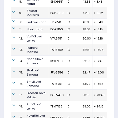
8.
SHK6651
C
43:35
+ 8:48
Ivana
Zelená
9.
PGP5850
C
44:59
+ 10:12
Markéta
10.
Bruková Jana
TRI7150
C
46:35
+ 11:48
11.
Nová Jana
DOR7150
C
48:02
+ 13:15
Vorlíčková
12.
VTA6751
C
50:03
+ 15:16
Lenka
Petrová
13.
TAP6852
C
52:13
+ 17:26
Martina
Nehasilová
14.
BOR7150
C
52:33
+ 17:46
Zuzana
Štorková
15.
JPV6556
C
52:47
+ 18:00
Simona
Smolková
16.
TAP6951
C
53:22
+ 18:35
Romana
Procházková
17.
DCE5450
C
58:33
+ 23:46
Miluše
Zajíčková
18.
TBM7152
C
59:02
+ 24:15
Lenka
Kovaříčková
19.
KRE6352
C
65:19
+ 30:32