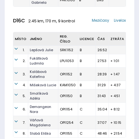
PHK1060
B
DNS
Gabriela
D16C
Mezičasy
Livelox
2.45 km, 170 m, 9 kontrol
REG.
MÍSTO
JMÉNO
LICENCE
ČAS
ZTRÁTA
ČÍSLO
1.
Lepšová Julie
SRK1152
B
26:52
Fukátková
2.
LPU1053
B
27:53
+ 1:01
Ludmila
Kalábová
3.
OPI1152
B
28:39
+ 1:47
Kateřina
4.
Mišeková Lucie
KAM1050
B
31:29
+ 4:37
Smolíková
5.
OPI1150
B
31:43
+ 4:51
Adéla
Demangeon
6.
OPI1154
C
35:04
+ 8:12
Nora
Váňová
7.
OPI1254
C
37:07
+ 10:15
Magdalena
8.
Slabá Eliška
OPI1155
C
48:46
+ 21:54