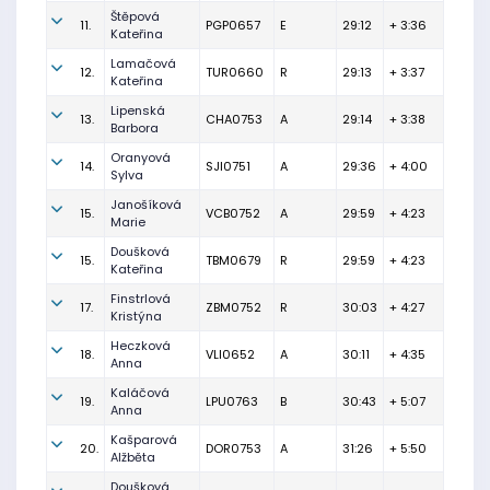
Štěpová
11.
PGP0657
E
29:12
+ 3:36
Kateřina
Lamačová
12.
TUR0660
R
29:13
+ 3:37
Kateřina
Lipenská
13.
CHA0753
A
29:14
+ 3:38
Barbora
Oranyová
14.
SJI0751
A
29:36
+ 4:00
Sylva
Janošíková
15.
VCB0752
A
29:59
+ 4:23
Marie
Doušková
15.
TBM0679
R
29:59
+ 4:23
Kateřina
Finstrlová
17.
ZBM0752
R
30:03
+ 4:27
Kristýna
Heczková
18.
VLI0652
A
30:11
+ 4:35
Anna
Kaláčová
19.
LPU0763
B
30:43
+ 5:07
Anna
Kašparová
20.
DOR0753
A
31:26
+ 5:50
Alžběta
Doušková