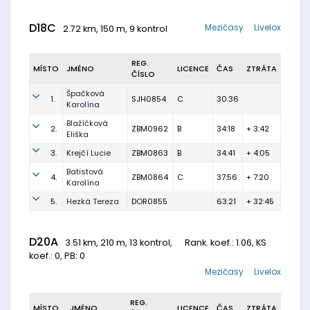
D18C
Mezičasy
Livelox
2.72 km, 150 m, 9 kontrol
REG.
MÍSTO
JMÉNO
LICENCE
ČAS
ZTRÁTA
ČÍSLO
Špačková
1.
SJH0854
C
30:36
Karolína
Blažíčková
2.
ZBM0962
B
34:18
+ 3:42
Eliška
3.
Krejčí Lucie
ZBM0863
B
34:41
+ 4:05
Batistová
4.
ZBM0864
C
37:56
+ 7:20
Karolína
5.
Hezká Tereza
DOR0855
63:21
+ 32:45
D20A
3.51 km, 210 m, 13 kontrol,
Rank. koef.
: 1.06, KS
koef.: 0, PB: 0
Mezičasy
Livelox
REG.
MÍSTO
JMÉNO
LICENCE
ČAS
ZTRÁTA