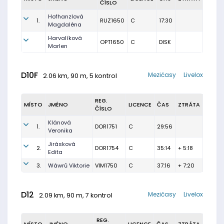
ČÍSLO
Hofhanzlová
1.
RUZ1650
C
17:30
Magdaléna
Harvalíková
OPT1650
C
DISK
Marlen
D10F
Mezičasy
Livelox
2.06 km, 90 m, 5 kontrol
REG.
MÍSTO
JMÉNO
LICENCE
ČAS
ZTRÁTA
ČÍSLO
Klánová
1.
DOR1751
C
29:56
Veronika
Jirásková
2.
DOR1754
C
35:14
+ 5:18
Edita
3.
Wáwrů Viktorie
VIM1750
C
37:16
+ 7:20
D12
Mezičasy
Livelox
2.09 km, 90 m, 7 kontrol
REG.