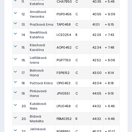
11.
CHA7850
C
40:35
+ 5:49
Kateřina
Arnoštová
12.
PGP0456
C
40:55
+ 6:09
Veronika
13.
Pračková Ema
TAP0458
C
41:01
+ 6:15
Nevěřilová
14.
LCE0254
R
42:29
+ 7:43
Kateřina
Klechová
15.
AOP0452
C
42:34
+ 7:48
Karolína
Lošťáková
16.
PGP7763
C
42:52
+ 8:06
Ivana
Bolinová
17.
FSP8152
C
43:00
+ 8:14
Hana
18.
Počtová Klára
OPI0453
C
43:04
+ 8:18
Pinkavová
19.
JPV0551
C
44:05
+ 9:19
Hana
Kubáková
20.
LPU0458
C
44:32
+ 9:46
Nela
Bídová
20.
PBM0352
R
44:32
+ 9:46
Markéta
Jelínková
22.
PGP8851
C
45:03
+ 10:17