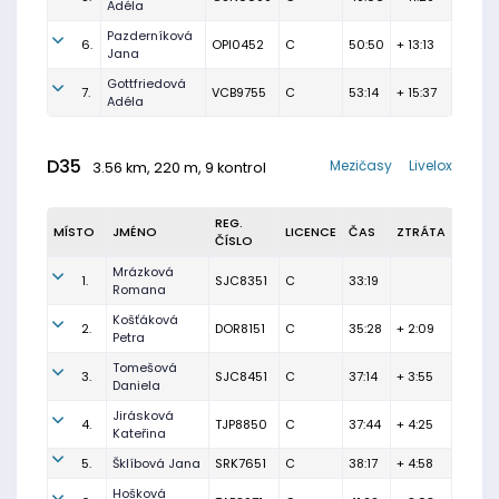
Adéla
Pazderníková
6.
OPI0452
C
50:50
+ 13:13
Jana
Gottfriedová
7.
VCB9755
C
53:14
+ 15:37
Adéla
D35
Mezičasy
Livelox
3.56 km, 220 m, 9 kontrol
REG.
MÍSTO
JMÉNO
LICENCE
ČAS
ZTRÁTA
ČÍSLO
Mrázková
1.
SJC8351
C
33:19
Romana
Košťáková
2.
DOR8151
C
35:28
+ 2:09
Petra
Tomešová
3.
SJC8451
C
37:14
+ 3:55
Daniela
Jirásková
4.
TJP8850
C
37:44
+ 4:25
Kateřina
5.
Šklíbová Jana
SRK7651
C
38:17
+ 4:58
Hošková