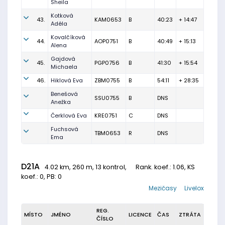
Sheila
Kotková
43.
KAM0653
B
40:23
+ 14:47
Adéla
Kovalčíková
44.
AOP0751
B
40:49
+ 15:13
Alena
Gajdová
45.
PGP0756
B
41:30
+ 15:54
Michaela
46.
Hiklová Eva
ZBM0755
B
54:11
+ 28:35
Benešová
SSU0755
B
DNS
Anežka
Čerklová Eva
KRE0751
C
DNS
Fuchsová
TBM0653
R
DNS
Ema
D21A
4.02 km, 260 m, 13 kontrol,
Rank. koef.
: 1.06, KS
koef.: 0, PB: 0
Mezičasy
Livelox
REG.
MÍSTO
JMÉNO
LICENCE
ČAS
ZTRÁTA
ČÍSLO