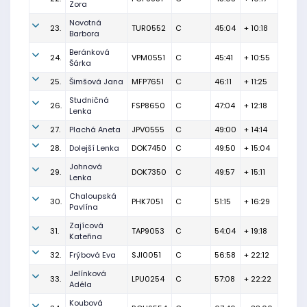
Zora
Novotná
23.
TUR0552
C
45:04
+ 10:18
Barbora
Beránková
24.
VPM0551
C
45:41
+ 10:55
Šárka
25.
Šimšová Jana
MFP7651
C
46:11
+ 11:25
Studničná
26.
FSP8650
C
47:04
+ 12:18
Lenka
27.
Plachá Aneta
JPV0555
C
49:00
+ 14:14
28.
Dolejší Lenka
DOK7450
C
49:50
+ 15:04
Johnová
29.
DOK7350
C
49:57
+ 15:11
Lenka
Chaloupská
30.
PHK7051
C
51:15
+ 16:29
Pavlína
Zajícová
31.
TAP9053
C
54:04
+ 19:18
Kateřina
32.
Frýbová Eva
SJI0051
C
56:58
+ 22:12
Jelínková
33.
LPU0254
C
57:08
+ 22:22
Adéla
Koubová