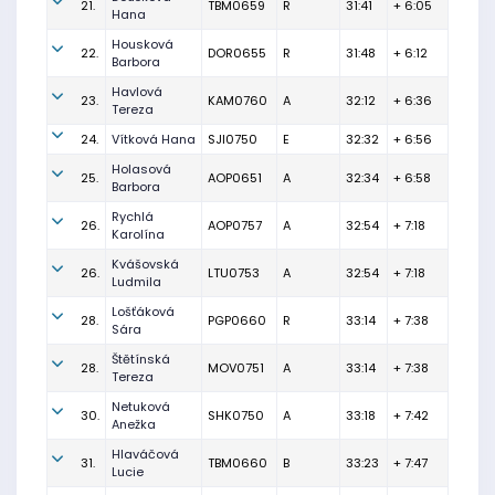
21.
TBM0659
R
31:41
+ 6:05
Hana
Housková
22.
DOR0655
R
31:48
+ 6:12
Barbora
Havlová
23.
KAM0760
A
32:12
+ 6:36
Tereza
24.
Vítková Hana
SJI0750
E
32:32
+ 6:56
Holasová
25.
AOP0651
A
32:34
+ 6:58
Barbora
Rychlá
26.
AOP0757
A
32:54
+ 7:18
Karolína
Kvášovská
26.
LTU0753
A
32:54
+ 7:18
Ludmila
Lošťáková
28.
PGP0660
R
33:14
+ 7:38
Sára
Štětínská
28.
MOV0751
A
33:14
+ 7:38
Tereza
Netuková
30.
SHK0750
A
33:18
+ 7:42
Anežka
Hlaváčová
31.
TBM0660
B
33:23
+ 7:47
Lucie