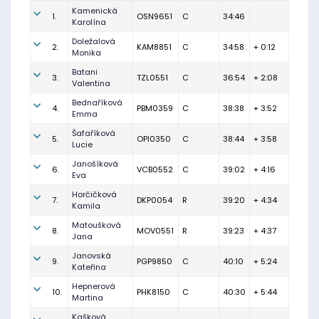
Kamenická
1.
OSN9651
C
34:46
Karolína
Doležalová
2.
KAM8851
C
34:58
+ 0:12
Monika
Batani
3.
TZL0551
C
36:54
+ 2:08
Valentina
Bednaříková
4.
PBM0359
C
38:38
+ 3:52
Emma
Šafaříková
5.
OPI0350
C
38:44
+ 3:58
Lucie
Janošíková
6.
VCB0552
C
39:02
+ 4:16
Eva
Horčičková
7.
DKP0054
R
39:20
+ 4:34
Kamila
Matoušková
8.
MOV0551
R
39:23
+ 4:37
Jana
Janovská
9.
PGP9850
C
40:10
+ 5:24
Kateřina
Hepnerová
10.
PHK8150
C
40:30
+ 5:44
Martina
Kašková