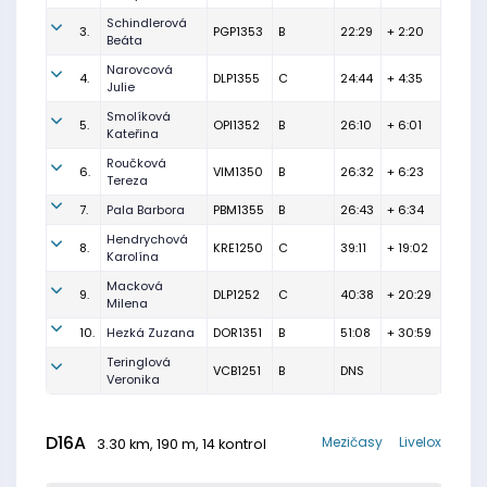
Schindlerová
3.
PGP1353
B
22:29
+ 2:20
Beáta
Narovcová
4.
DLP1355
C
24:44
+ 4:35
Julie
Smolíková
5.
OPI1352
B
26:10
+ 6:01
Kateřina
Roučková
6.
VIM1350
B
26:32
+ 6:23
Tereza
7.
Pala Barbora
PBM1355
B
26:43
+ 6:34
Hendrychová
8.
KRE1250
C
39:11
+ 19:02
Karolína
Macková
9.
DLP1252
C
40:38
+ 20:29
Milena
10.
Hezká Zuzana
DOR1351
B
51:08
+ 30:59
Teringlová
VCB1251
B
DNS
Veronika
D16A
Mezičasy
Livelox
3.30 km, 190 m, 14 kontrol