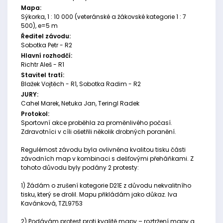
Mapa:
Sýkorka, 1 : 10 000 (veteránské a žákovské kategorie 1 : 7
500), e=5 m
Ředitel závodu:
Sobotka Petr - R2
Hlavní rozhodčí:
Richtr Aleš - R1
Stavitel tratí:
Blažek Vojtěch - R1, Sobotka Radim - R2
JURY:
Cahel Marek, Netuka Jan, Teringl Radek
Protokol:
Sportovní akce proběhla za proměnlivého počasí.
Zdravotníci v cíli ošetřili několik drobných poranění.
Regulérnost závodu byla ovlivněna kvalitou tisku části
závodních map v kombinaci s dešťovými přeháňkami. Z
tohoto důvodu byly podány 2 protesty:
1) Žádám o zrušení kategorie D21E z důvodu nekvalitního
tisku, který se drolil. Mapu přikládám jako důkaz. Iva
Kavánková, TZL9753
2) Podávám protest proti kvalitě mapy – roztržení mapy a