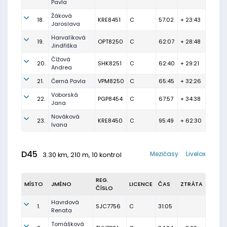
Pavla
Žáková
18.
KRE8451
C
57:02
+ 23:43
Jaroslava
Harvalíková
19.
OPT8250
C
62:07
+ 28:48
Jindřiška
Čížová
20.
SHK8251
C
62:40
+ 29:21
Andrea
21.
Černá Pavla
VPM8250
C
65:45
+ 32:26
Voborská
22.
PGP8454
C
67:57
+ 34:38
Jana
Nováková
23.
KRE8450
C
95:49
+ 62:30
Ivana
D45
Mezičasy
Livelox
3.30 km, 210 m, 10 kontrol
REG.
MÍSTO
JMÉNO
LICENCE
ČAS
ZTRÁTA
ČÍSLO
Havrdová
1.
SJC7756
C
31:05
Renata
Tomášková