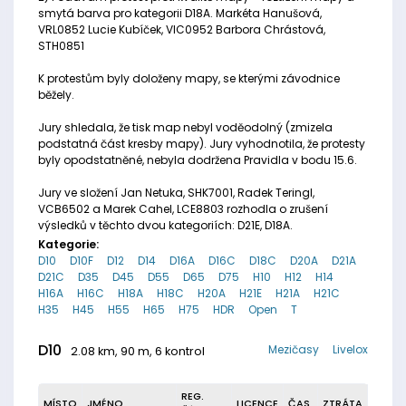
smytá barva pro kategorii D18A. Markéta Hanušová,
VRL0852 Lucie Kubíček, VIC0952 Barbora Chrástová,
STH0851
K protestům byly doloženy mapy, se kterými závodnice
běžely.
Jury shledala, že tisk map nebyl voděodolný (zmizela
podstatná část kresby mapy). Jury vyhodnotila, že protesty
byly opodstatněné, nebyla dodržena Pravidla v bodu 15.6.
Jury ve složení Jan Netuka, SHK7001, Radek Teringl,
VCB6502 a Marek Cahel, LCE8803 rozhodla o zrušení
výsledků v těchto dvou kategoriích: D21E, D18A.
Kategorie:
D10
D10F
D12
D14
D16A
D16C
D18C
D20A
D21A
D21C
D35
D45
D55
D65
D75
H10
H12
H14
H16A
H16C
H18A
H18C
H20A
H21E
H21A
H21C
H35
H45
H55
H65
H75
HDR
Open
T
D10
Mezičasy
Livelox
2.08 km, 90 m, 6 kontrol
REG.
MÍSTO
JMÉNO
LICENCE
ČAS
ZTRÁTA