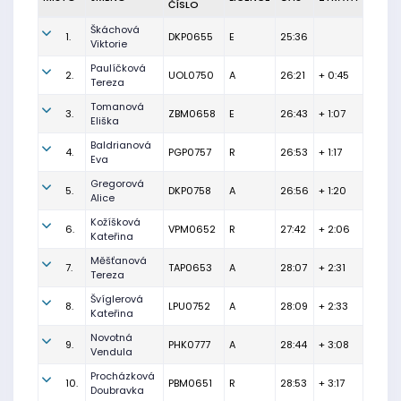
ČÍSLO
Škáchová
1.
DKP0655
E
25:36
Viktorie
Paulíčková
2.
UOL0750
A
26:21
+ 0:45
Tereza
Tomanová
3.
ZBM0658
E
26:43
+ 1:07
Eliška
Baldrianová
4.
PGP0757
R
26:53
+ 1:17
Eva
Gregorová
5.
DKP0758
A
26:56
+ 1:20
Alice
Kožíšková
6.
VPM0652
R
27:42
+ 2:06
Kateřina
Měšťanová
7.
TAP0653
A
28:07
+ 2:31
Tereza
Švíglerová
8.
LPU0752
A
28:09
+ 2:33
Kateřina
Novotná
9.
PHK0777
A
28:44
+ 3:08
Vendula
Procházková
10.
PBM0651
R
28:53
+ 3:17
Doubravka