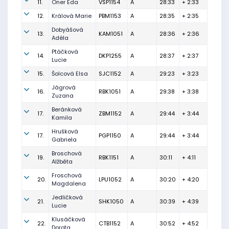
11.
Öner Eda
VSP1154
A
28:33
+ 2:33
12.
Králová Marie
PBM1153
A
28:35
+ 2:35
Dobyášová
13.
KAM1051
A
28:36
+ 2:36
Adéla
Ptáčková
14.
DKP1255
A
28:37
+ 2:37
Lucie
15.
Šolcová Elsa
SJC1152
A
29:23
+ 3:23
Jágrová
16.
RBK1051
A
29:38
+ 3:38
Zuzana
Beránková
17.
ZBM1152
A
29:44
+ 3:44
Kamila
Hrušková
17.
PGP1150
A
29:44
+ 3:44
Gabriela
Broschová
19.
RBK1151
A
30:11
+ 4:11
Alžběta
Froschová
20.
LPU1052
A
30:20
+ 4:20
Magdalena
Jedličková
21.
SHK1050
A
30:39
+ 4:39
Lucie
Klusáčková
22.
CTB1152
A
30:52
+ 4:52
Dorota