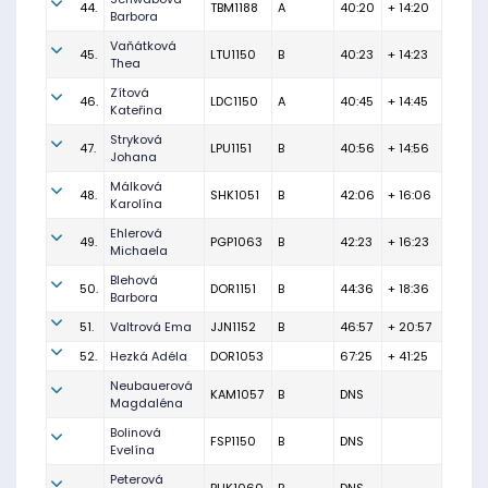
44.
TBM1188
A
40:20
+ 14:20
Barbora
Vaňátková
45.
LTU1150
B
40:23
+ 14:23
Thea
Zítová
46.
LDC1150
A
40:45
+ 14:45
Kateřina
Stryková
47.
LPU1151
B
40:56
+ 14:56
Johana
Málková
48.
SHK1051
B
42:06
+ 16:06
Karolína
Ehlerová
49.
PGP1063
B
42:23
+ 16:23
Michaela
Blehová
50.
DOR1151
B
44:36
+ 18:36
Barbora
51.
Valtrová Ema
JJN1152
B
46:57
+ 20:57
52.
Hezká Adéla
DOR1053
67:25
+ 41:25
Neubauerová
KAM1057
B
DNS
Magdaléna
Bolinová
FSP1150
B
DNS
Evelína
Peterová