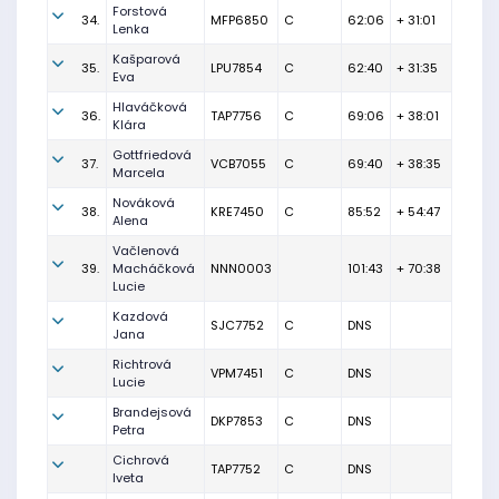
Forstová
34.
MFP6850
C
62:06
+ 31:01
Lenka
Kašparová
35.
LPU7854
C
62:40
+ 31:35
Eva
Hlaváčková
36.
TAP7756
C
69:06
+ 38:01
Klára
Gottfriedová
37.
VCB7055
C
69:40
+ 38:35
Marcela
Nováková
38.
KRE7450
C
85:52
+ 54:47
Alena
Vačlenová
39.
Macháčková
NNN0003
101:43
+ 70:38
Lucie
Kazdová
SJC7752
C
DNS
Jana
Richtrová
VPM7451
C
DNS
Lucie
Brandejsová
DKP7853
C
DNS
Petra
Cichrová
TAP7752
C
DNS
Iveta