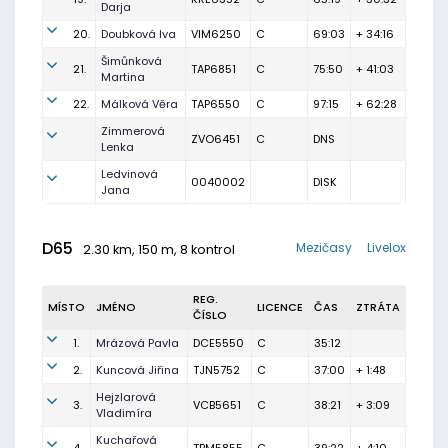
Darja
20.
Doubková Iva
VIM6250
C
69:03
+ 34:16
Šimůnková
21.
TAP6851
C
75:50
+ 41:03
Martina
22.
Málková Věra
TAP6550
C
97:15
+ 62:28
Zimmerová
ZVO6451
C
DNS
Lenka
Ledvinová
0040002
DISK
Jana
D65
Mezičasy
Livelox
2.30 km, 150 m, 8 kontrol
REG.
MÍSTO
JMÉNO
LICENCE
ČAS
ZTRÁTA
ČÍSLO
1.
Mrázová Pavla
DCE5550
C
35:12
2.
Kuncová Jiřina
TJN5752
C
37:00
+ 1:48
Hejzlarová
3.
VCB5651
C
38:21
+ 3:09
Vladimíra
Kuchařová