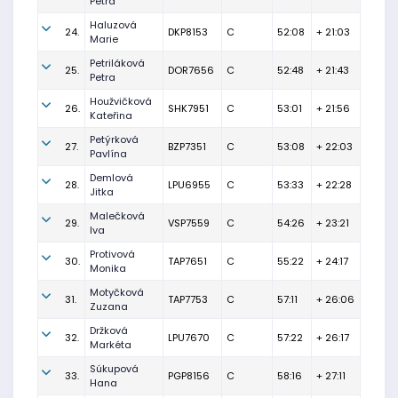
Petra
Haluzová
24.
DKP8153
C
52:08
+ 21:03
Marie
Petriláková
25.
DOR7656
C
52:48
+ 21:43
Petra
Houžvičková
26.
SHK7951
C
53:01
+ 21:56
Kateřina
Petýrková
27.
BZP7351
C
53:08
+ 22:03
Pavlína
Demlová
28.
LPU6955
C
53:33
+ 22:28
Jitka
Malečková
29.
VSP7559
C
54:26
+ 23:21
Iva
Protivová
30.
TAP7651
C
55:22
+ 24:17
Monika
Motyčková
31.
TAP7753
C
57:11
+ 26:06
Zuzana
Držková
32.
LPU7670
C
57:22
+ 26:17
Markéta
Súkupová
33.
PGP8156
C
58:16
+ 27:11
Hana