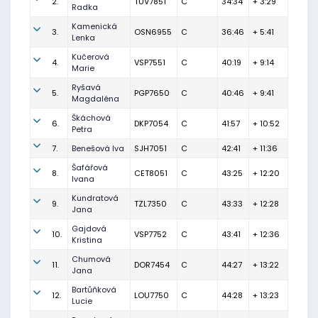
2.
TUV7851
C
34:34
+ 3:29
Radka
Kamenická
3.
OSN6955
C
36:46
+ 5:41
Lenka
Kučerová
4.
VSP7551
C
40:19
+ 9:14
Marie
Ryšavá
5.
PGP7650
C
40:46
+ 9:41
Magdaléna
Škáchová
6.
DKP7054
C
41:57
+ 10:52
Petra
7.
Benešová Iva
SJH7051
C
42:41
+ 11:36
Šafářová
8.
CET8051
C
43:25
+ 12:20
Ivana
Kundratová
9.
TZL7350
C
43:33
+ 12:28
Jana
Gajdová
10.
VSP7752
C
43:41
+ 12:36
Kristina
Chumová
11.
DOR7454
C
44:27
+ 13:22
Jana
Bartůňková
12.
LOU7750
C
44:28
+ 13:23
Lucie