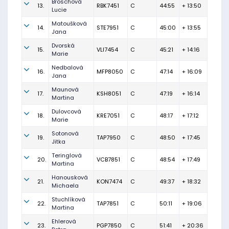
Broschová
13.
RBK7451
C
44:55
+ 13:50
Lucie
Matoušková
14.
STE7951
C
45:00
+ 13:55
Jana
Dvorská
15.
VLI7454
C
45:21
+ 14:16
Marie
Nedbalová
16.
MFP8050
C
47:14
+ 16:09
Jana
Maunová
17.
KSH8051
C
47:19
+ 16:14
Martina
Dulovcová
18.
KRE7051
C
48:17
+ 17:12
Marie
Sotonová
19.
TAP7950
C
48:50
+ 17:45
Jitka
Teringlová
20.
VCB7851
C
48:54
+ 17:49
Martina
Hanousková
21.
KON7474
C
49:37
+ 18:32
Michaela
Stuchlíková
22.
TAP7851
C
50:11
+ 19:06
Martina
Ehlerová
23.
PGP7850
C
51:41
+ 20:36