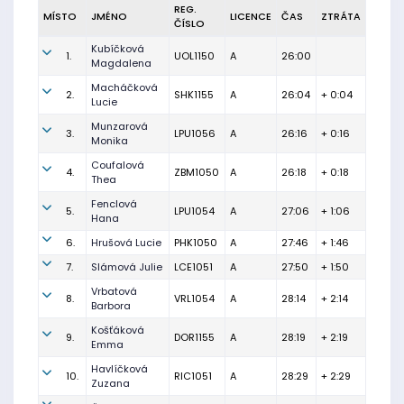
REG.
MÍSTO
JMÉNO
LICENCE
ČAS
ZTRÁTA
ČÍSLO
Kubíčková
1.
UOL1150
A
26:00
Magdalena
Macháčková
2.
SHK1155
A
26:04
+ 0:04
Lucie
Munzarová
3.
LPU1056
A
26:16
+ 0:16
Monika
Coufalová
4.
ZBM1050
A
26:18
+ 0:18
Thea
Fenclová
5.
LPU1054
A
27:06
+ 1:06
Hana
6.
Hrušová Lucie
PHK1050
A
27:46
+ 1:46
7.
Slámová Julie
LCE1051
A
27:50
+ 1:50
Vrbatová
8.
VRL1054
A
28:14
+ 2:14
Barbora
Košťáková
9.
DOR1155
A
28:19
+ 2:19
Emma
Havlíčková
10.
RIC1051
A
28:29
+ 2:29
Zuzana