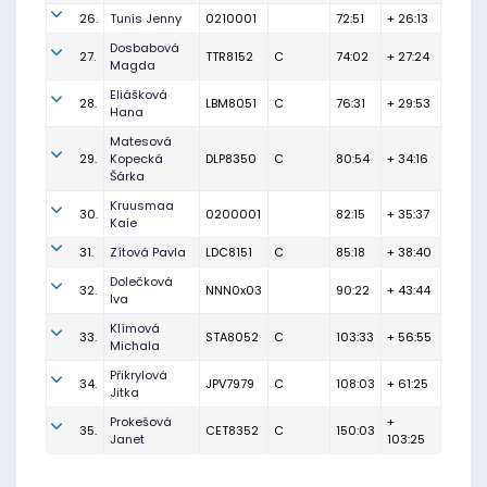
26.
Tunis Jenny
0210001
72:51
+ 26:13
Dosbabová
27.
TTR8152
C
74:02
+ 27:24
Magda
Eliášková
28.
LBM8051
C
76:31
+ 29:53
Hana
Matesová
29.
Kopecká
DLP8350
C
80:54
+ 34:16
Šárka
Kruusmaa
30.
0200001
82:15
+ 35:37
Kaie
31.
Zítová Pavla
LDC8151
C
85:18
+ 38:40
Dolečková
32.
NNN0x03
90:22
+ 43:44
Iva
Klímová
33.
STA8052
C
103:33
+ 56:55
Michala
Přikrylová
34.
JPV7979
C
108:03
+ 61:25
Jitka
Prokešová
+
35.
CET8352
C
150:03
Janet
103:25