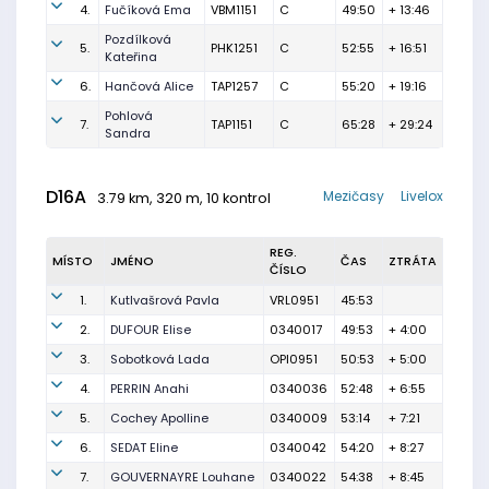
4.
Fučíková Ema
VBM1151
C
49:50
+ 13:46
Pozdílková
5.
PHK1251
C
52:55
+ 16:51
Kateřina
6.
Hančová Alice
TAP1257
C
55:20
+ 19:16
Pohlová
7.
TAP1151
C
65:28
+ 29:24
Sandra
D16A
Mezičasy
Livelox
3.79 km, 320 m, 10 kontrol
REG.
MÍSTO
JMÉNO
ČAS
ZTRÁTA
ČÍSLO
1.
Kutlvašrová Pavla
VRL0951
45:53
2.
DUFOUR Elise
0340017
49:53
+ 4:00
3.
Sobotková Lada
OPI0951
50:53
+ 5:00
4.
PERRIN Anahi
0340036
52:48
+ 6:55
5.
Cochey Apolline
0340009
53:14
+ 7:21
6.
SEDAT Eline
0340042
54:20
+ 8:27
7.
GOUVERNAYRE Louhane
0340022
54:38
+ 8:45