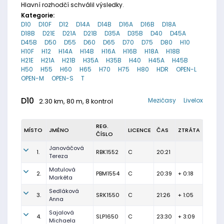
Hlavní rozhodčí schválil výsledky.
Kategorie:
D10
D10F
D12
D14A
D14B
D16A
D16B
D18A
D18B
D21E
D21A
D21B
D35A
D35B
D40
D45A
D45B
D50
D55
D60
D65
D70
D75
D80
H10
H10F
H12
H14A
H14B
H16A
H16B
H18A
H18B
H21E
H21A
H21B
H35A
H35B
H40
H45A
H45B
H50
H55
H60
H65
H70
H75
H80
HDR
OPEN-L
OPEN-M
OPEN-S
T
D10
Mezičasy
Livelox
2.30 km, 80 m, 8 kontrol
REG.
MÍSTO
JMÉNO
LICENCE
ČAS
ZTRÁTA
ČÍSLO
Janováčová
1.
RBK1552
C
20:21
Tereza
Matulová
2.
PBM1554
C
20:39
+ 0:18
Markéta
Sedláková
3.
SRK1550
C
21:26
+ 1:05
Anna
Sajalová
4.
SLP1650
C
23:30
+ 3:09
Michaela