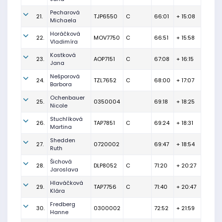
Pecharová
21.
TJP6550
C
66:01
+ 15:08
Michaela
Horáčková
22.
MOV7750
C
66:51
+ 15:58
Vladimíra
Kostková
23.
AOP7151
C
67:08
+ 16:15
Jana
Nešporová
24.
TZL7652
C
68:00
+ 17:07
Barbora
Ochenbauer
25.
0350004
69:18
+ 18:25
Nicole
Stuchlíková
26.
TAP7851
C
69:24
+ 18:31
Martina
Shedden
27.
0720002
69:47
+ 18:54
Ruth
Šichová
28.
DLP8052
C
71:20
+ 20:27
Jaroslava
Hlaváčková
29.
TAP7756
C
71:40
+ 20:47
Klára
Fredberg
30.
0300002
72:52
+ 21:59
Hanne