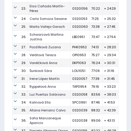
Elsa Cañada Martín-
23.
0320056
70:22
+ 24:29
Pérez
24.
Carla Somoza Seoane
0320053
71:25
+ 25:32
25.
Marta Vallejo Garach
0320060
73:38
+ 27:45
Schwarzová Martina
26.
LBE0951
73:47
+ 27:54
Justína
27.
Pozdílková Zuzana
PHK0952
74:13
+ 28:20
28.
Velátová Tereza
OPI0953
75:27
+ 29:34
29.
Vaněčková Anna
DKP1063
76:24
+ 30:31
30.
Šunková Sára
LOU1051
77:09
+ 31:16
31.
Irene López Martín
0320057
77:38
+ 31:45
32.
Ryppelová Anna
TAP0954
79:16
+ 33:23
33.
Luz Puertas Solórzano
0320058
83:56
+ 38:03
34.
Kalinová Ella
SPC0961
87:46
+ 41:53
35.
Aitana Herrainz Calvo
0320039
88:32
+ 42:39
Sofia Manzaneque
36.
0320038
89:06
+ 43:13
Aparicio
37.
Daniela Albarran Oroza
0320055
92:22
+ 46:29