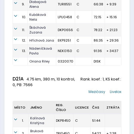
Dlabajová
9.
TUR8551
C
66:38
+ 9:39
Alena
Kubáková
10.
LPU0458
C
72:15
+ 15:16
Nela
Škáchová
11.
DKP0656
C
78:22
+ 21:23
Zuzana
12.
Hříchová Jana
EKP9251
C
86:35
+ 29:36
Nádeníčková
13.
NEK0150
C
91:36
+ 34:37
Pavla
Oriana Riley
0320070
DISK
D21A
4.75 km, 380 m, 10 kontrol,
Rank. koef.
: 1, KS koef.:
0, PB: 7566
Mezičasy
Livelox
REG.
MÍSTO
JMÉNO
LICENCE
ČAS
ZTRÁTA
ČÍSLO
Kolínová
1.
DKP8450
C
51:44
Kristýna
Bruková
2.
TRI0450
C
54:22
+ 2:38