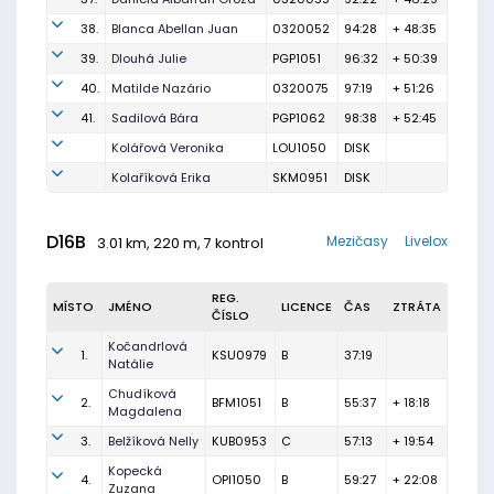
38.
Blanca Abellan Juan
0320052
94:28
+ 48:35
39.
Dlouhá Julie
PGP1051
96:32
+ 50:39
40.
Matilde Nazário
0320075
97:19
+ 51:26
41.
Sadilová Bára
PGP1062
98:38
+ 52:45
Kolářová Veronika
LOU1050
DISK
Kolaříková Erika
SKM0951
DISK
D16B
Mezičasy
Livelox
3.01 km, 220 m, 7 kontrol
REG.
MÍSTO
JMÉNO
LICENCE
ČAS
ZTRÁTA
ČÍSLO
Kočandrlová
1.
KSU0979
B
37:19
Natálie
Chudíková
2.
BFM1051
B
55:37
+ 18:18
Magdalena
3.
Belžíková Nelly
KUB0953
C
57:13
+ 19:54
Kopecká
4.
OPI1050
B
59:27
+ 22:08
Zuzana