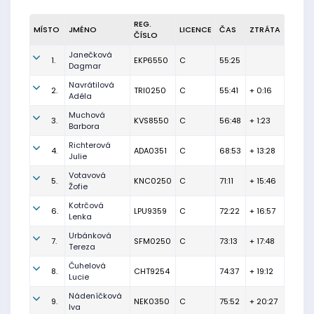
REG.
MÍSTO
JMÉNO
LICENCE
ČAS
ZTRÁTA
ČÍSLO
Janečková
1.
EKP6550
C
55:25
Dagmar
Navrátilová
2.
TRI0250
C
55:41
+ 0:16
Adéla
Muchová
3.
KVS8550
C
56:48
+ 1:23
Barbora
Richterová
4.
ADA0351
C
68:53
+ 13:28
Julie
Votavová
5.
KNC0250
C
71:11
+ 15:46
Žofie
Kotrčová
6.
LPU9359
C
72:22
+ 16:57
Lenka
Urbánková
7.
SFM0250
C
73:13
+ 17:48
Tereza
Čuhelová
8.
CHT9254
74:37
+ 19:12
Lucie
Nádeníčková
9.
NEK0350
C
75:52
+ 20:27
Iva