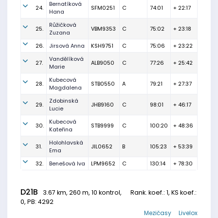
Bernatíková
24.
SFM0251
C
74:01
+ 22:17
Hana
Růžičková
25.
VBM9353
C
75:02
+ 23:18
Zuzana
26.
Jirsová Anna
KSH9751
C
75:06
+ 23:22
Vandělíková
27.
ALB9050
C
77:26
+ 25:42
Marie
Kubecová
28.
STB0550
A
79:21
+ 27:37
Magdalena
Zdobinská
29.
JHB9160
C
98:01
+ 46:17
Lucie
Kubecová
30.
STB9999
C
100:20
+ 48:36
Kateřina
Holohlavská
31.
JIL0652
B
105:23
+ 53:39
Ema
32.
Benešová Iva
LPM9652
C
130:14
+ 78:30
D21B
3.67 km, 260 m, 10 kontrol,
Rank. koef.
: 1, KS koef.:
0, PB: 4292
Mezičasy
Livelox