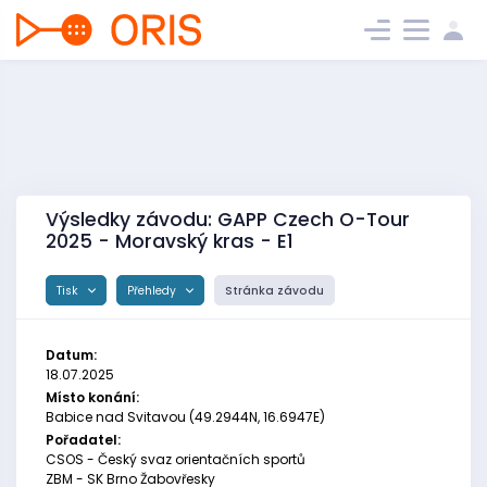
Výsledky závodu: GAPP Czech O-Tour
2025 - Moravský kras - E1
Tisk
Přehledy
Stránka závodu
Datum:
18.07.2025
Místo konání:
Babice nad Svitavou (49.2944N, 16.6947E)
Pořadatel:
CSOS - Český svaz orientačních sportů
ZBM - SK Brno Žabovřesky