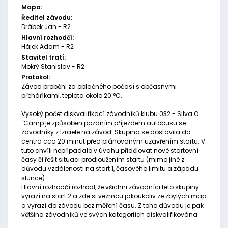
Mapa:
Ředitel závodu:
Drábek Jan - R2
Hlavní rozhodčí:
Hájek Adam - R2
Stavitel tratí:
Mokrý Stanislav - R2
Protokol:
Závod proběhl za oblačného počasí s občasnými
přeháňkami, teplota okolo 20 °C.
Vysoký počet diskvalifikací závodníků klubu 032 - Silva O
´Camp je způsoben pozdním příjezdem autobusu se
závodníky z Izraele na závod. Skupina se dostavila do
centra cca 20 minut před plánovaným uzavřením startu. V
tuto chvíli nepřipadalo v úvahu přidělovat nové startovní
časy či řešit situaci prodloužením startu (mimo jiné z
důvodu vzdálenosti na start 1, časového limitu a západu
slunce).
Hlavní rozhodčí rozhodl, že všichni závodníci této skupiny
vyrazí na start 2 a zde si vezmou jakoukoliv ze zbylých map
a vyrazí do závodu bez měření času. Z toho důvodu je pak
většina závodníků ve svých kategoriích diskvalifikována.