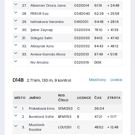
27.
Albarran Oroza Jana
0320014
61:19
+ 24:48
28.
PRIEUR Eva
0340040
62:29
+ 25:58
29.
Iskhakova Veronika
0410001
64:45
+ 28:14
30.
Şeker Zeynep
0320034
78:10
+ 41:39
31.
Gökgöz Selin
0320033
84:13
+ 47:42
32.
Albayrak Azra
0320032
84:43
+ 48:12
33.
Arrese Garrido Alicia
0320013
87:49
+ 51:18
Niv Amalia
0320019
DISK
D14B
Mezičasy
Livelox
2.71 km, 130 m, 9 kontrol
REG.
MÍSTO
JMÉNO
LICENCE
ČAS
ZTRÁTA
ČÍSLO
1.
Prokešová Ema
SFM1253
C
36:04
2.
Burešová Sofie
BFM1153
B
47:21
+ 11:17
Musilová
3.
LOU1251
C
48:52
+ 12:48
Rozálie