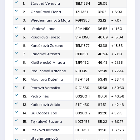
1.
Šťastná Vendula
TBM1384
25:05
2.
Chodúrová Elena
TZL1351
31:08
+ 6:03
3.
Wiedermannová Maja
PGP1358
32:12
+ 7:07
4.
Létalová Jana
SFM1450
36:55
+ 11:50
5.
Roučková Tereza
VIM1350
40:09
+ 15:04
6.
Kurečková Zuzana
TBM1377
43:38
+ 18:33
7.
Jandová Alžběta
OPI1351
46:24
+ 21:19
8.
Klášterecká Milada
TJP1452
46:43
+ 21:38
9.
Redlichová Kateřina
RBK1351
52:39
+ 27:34
10.
Maunová Kateřina
KSH1451
53:49
+ 28:44
11.
Proxová Veronika
RIC1350
55:58
+ 30:53
12.
Pedro Inês
0320011
66:01
+ 40:56
13.
Kučerková Adéla
STB1450
67:51
+ 42:46
14.
Liu Coates Zoe
0320012
82:20
+ 57:15
15.
Tejkalová Zuzana
KDZ1453
85:22
+ 60:17
16.
Pešková Barbora
CET1351
92:31
+ 67:26
Litschmannová