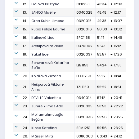
12.
Fialová Kristýna
OPI1253
48:34
+ 12:03
13.
JANOD Maëlle
0340025
48:48
+ 12:17
14.
Orea Subiri Jimena
0320015
49:38
+ 13:07
15.
Rubio Felipe Edurne
0320016
50:03
+ 13:32
16.
Kalinová Lisa
SPC1158
51:17
+ 14:46
17.
Archipovaite Zivile
0370002
51:43
+ 15:12
18.
Yakut Ece
0320037
53:57
+ 17:26
Schwarzová Katarína
19.
LBE1153
54:24
+ 17:53
Sofia
20.
Kolářová Zuzana
LOU1250
55:12
+ 18:41
Nešporová Viktorie
21.
TZL1150
55:22
+ 18:51
Anna
22.
DEVILLE Valentine
0340014
57:12
+ 20:41
23.
Zümre Yılmaz Ada
0320035
58:53
+ 22:22
Mollamahmutoğlu
24.
0320036
59:56
+ 23:25
Beğüm
24.
Klose Kateřina
SFM1251
59:56
+ 23:25
26.
Mårsell Mira
0380003
60:43
+ 24:12