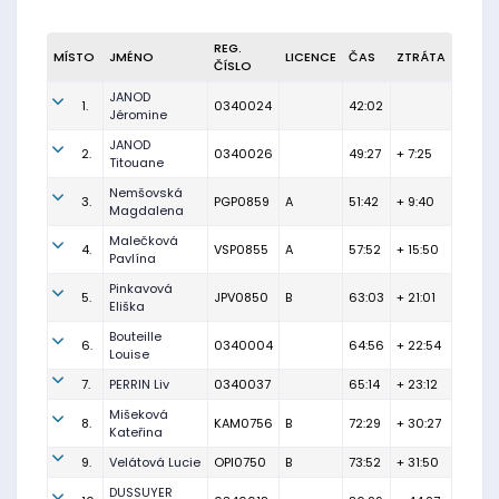
REG.
MÍSTO
JMÉNO
LICENCE
ČAS
ZTRÁTA
ČÍSLO
JANOD
1.
0340024
42:02
Jéromine
JANOD
2.
0340026
49:27
+ 7:25
Titouane
Nemšovská
3.
PGP0859
A
51:42
+ 9:40
Magdalena
Malečková
4.
VSP0855
A
57:52
+ 15:50
Pavlína
Pinkavová
5.
JPV0850
B
63:03
+ 21:01
Eliška
Bouteille
6.
0340004
64:56
+ 22:54
Louise
7.
PERRIN Liv
0340037
65:14
+ 23:12
Mišeková
8.
KAM0756
B
72:29
+ 30:27
Kateřina
9.
Velátová Lucie
OPI0750
B
73:52
+ 31:50
DUSSUYER