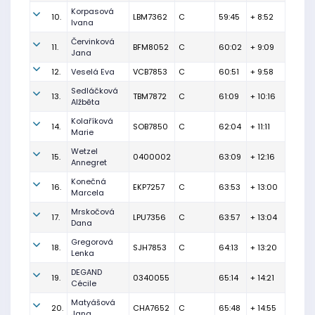
Korpasová
10.
LBM7362
C
59:45
+ 8:52
Ivana
Červinková
11.
BFM8052
C
60:02
+ 9:09
Jana
12.
Veselá Eva
VCB7853
C
60:51
+ 9:58
Sedláčková
13.
TBM7872
C
61:09
+ 10:16
Alžběta
Kolaříková
14.
SOB7850
C
62:04
+ 11:11
Marie
Wetzel
15.
0400002
63:09
+ 12:16
Annegret
Konečná
16.
EKP7257
C
63:53
+ 13:00
Marcela
Mrskočová
17.
LPU7356
C
63:57
+ 13:04
Dana
Gregorová
18.
SJH7853
C
64:13
+ 13:20
Lenka
DEGAND
19.
0340055
65:14
+ 14:21
Cécile
Matyášová
20.
CHA7652
C
65:48
+ 14:55
Jana