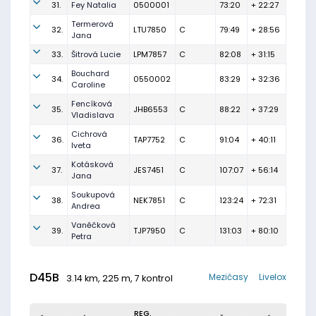
31.
Fey Natalia
0500001
73:20
+ 22:27
Termerová
32.
LTU7850
C
79:49
+ 28:56
Jana
33.
Šitrová Lucie
LPM7857
C
82:08
+ 31:15
Bouchard
34.
0550002
83:29
+ 32:36
Caroline
Fencíková
35.
JHB6553
C
88:22
+ 37:29
Vladislava
Cichrová
36.
TAP7752
C
91:04
+ 40:11
Iveta
Kotásková
37.
JES7451
C
107:07
+ 56:14
Jana
Soukupová
38.
NEK7851
C
123:24
+ 72:31
Andrea
Vaněčková
39.
TJP7950
C
131:03
+ 80:10
Petra
D45B
Mezičasy
Livelox
3.14 km, 225 m, 7 kontrol
REG.