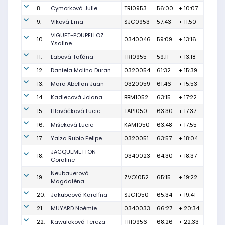
8.
Cymorková Julie
TRI0953
56:00
+ 10:07
9.
Vlková Ema
SJC0953
57:43
+ 11:50
VIGUET-POUPELLOZ
10.
0340046
59:09
+ 13:16
Ysaline
11.
Labová Taťána
TRI0955
59:11
+ 13:18
12.
Daniela Molina Duran
0320054
61:32
+ 15:39
13.
Mara Abellan Juan
0320059
61:46
+ 15:53
14.
Kadlecová Jolana
BBM1052
63:15
+ 17:22
15.
Hlaváčková Lucie
TAP1050
63:30
+ 17:37
16.
Mišeková Lucie
KAM1050
63:48
+ 17:55
17.
Yaiza Rubio Felipe
0320051
63:57
+ 18:04
JACQUEMETTON
18.
0340023
64:30
+ 18:37
Coraline
Neubauerová
19.
ZVO1052
65:15
+ 19:22
Magdaléna
20.
Jakubcová Karolína
SJC1050
65:34
+ 19:41
21.
MUYARD Noémie
0340033
66:27
+ 20:34
22.
Kawuloková Tereza
TRI0956
68:26
+ 22:33