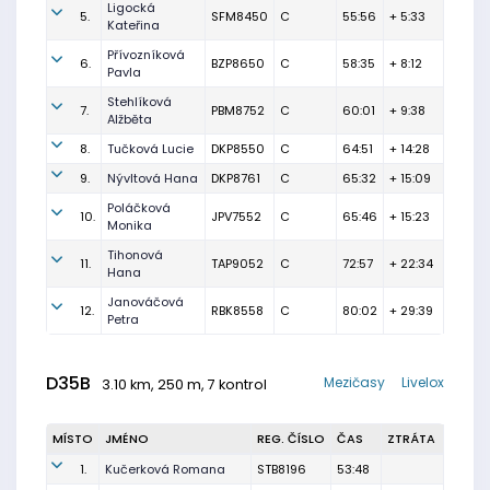
Ligocká
5.
SFM8450
C
55:56
+ 5:33
Kateřina
Přívozníková
6.
BZP8650
C
58:35
+ 8:12
Pavla
Stehlíková
7.
PBM8752
C
60:01
+ 9:38
Alžběta
8.
Tučková Lucie
DKP8550
C
64:51
+ 14:28
9.
Nývltová Hana
DKP8761
C
65:32
+ 15:09
Poláčková
10.
JPV7552
C
65:46
+ 15:23
Monika
Tihonová
11.
TAP9052
C
72:57
+ 22:34
Hana
Janováčová
12.
RBK8558
C
80:02
+ 29:39
Petra
D35B
Mezičasy
Livelox
3.10 km, 250 m, 7 kontrol
MÍSTO
JMÉNO
REG. ČÍSLO
ČAS
ZTRÁTA
1.
Kučerková Romana
STB8196
53:48