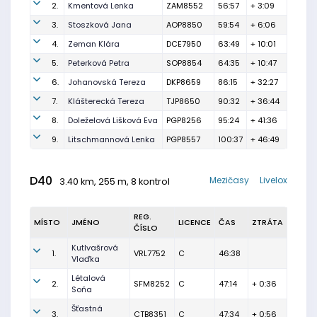
2.
Kmentová Lenka
ZAM8552
56:57
+ 3:09
3.
Stoszková Jana
AOP8850
59:54
+ 6:06
4.
Zeman Klára
DCE7950
63:49
+ 10:01
5.
Peterková Petra
SOP8854
64:35
+ 10:47
6.
Johanovská Tereza
DKP8659
86:15
+ 32:27
7.
Klášterecká Tereza
TJP8650
90:32
+ 36:44
8.
Doleželová Lišková Eva
PGP8256
95:24
+ 41:36
9.
Litschmannová Lenka
PGP8557
100:37
+ 46:49
D40
Mezičasy
Livelox
3.40 km, 255 m, 8 kontrol
REG.
MÍSTO
JMÉNO
LICENCE
ČAS
ZTRÁTA
ČÍSLO
Kutlvašrová
1.
VRL7752
C
46:38
Vlaďka
Létalová
2.
SFM8252
C
47:14
+ 0:36
Soňa
Šťastná
3.
CTB8351
C
47:34
+ 0:56