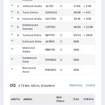
2.
Jiřištová Aneta
JIL1751
C
27:56
+ 3:49
3.
Tunis Elvina
0310002
28:38
+ 4:31
4.
Havlová Aneta
LDC1750
C
28:45
+ 4:38
Klášterecká
5.
TJP1750
46:55
+ 22:48
Daniela
6.
Tučková Klára
DKP1751
C
53:02
+ 28:55
Kolínová Anita
JIL1850
C
DISK
Matulová
PBM1751
C
DISK
Adéla
Doleželová
PGP1850
C
DISK
Žofie
Balcarová
PHK1850
C
DISK
Anna
D12
Mezičasy
Livelox
2.73 km, 120 m, 12 kontrol
REG.
MÍSTO
JMÉNO
ČAS
ZTRÁTA
ČÍSLO