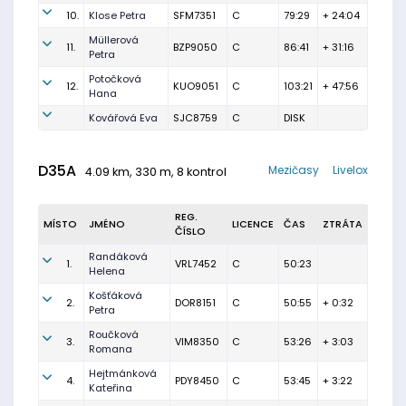
10.
Klose Petra
SFM7351
C
79:29
+ 24:04
Müllerová
11.
BZP9050
C
86:41
+ 31:16
Petra
Potočková
12.
KUO9051
C
103:21
+ 47:56
Hana
Kovářová Eva
SJC8759
C
DISK
D35A
Mezičasy
Livelox
4.09 km, 330 m, 8 kontrol
REG.
MÍSTO
JMÉNO
LICENCE
ČAS
ZTRÁTA
ČÍSLO
Randáková
1.
VRL7452
C
50:23
Helena
Košťáková
2.
DOR8151
C
50:55
+ 0:32
Petra
Roučková
3.
VIM8350
C
53:26
+ 3:03
Romana
Hejtmánková
4.
PDY8450
C
53:45
+ 3:22
Kateřina