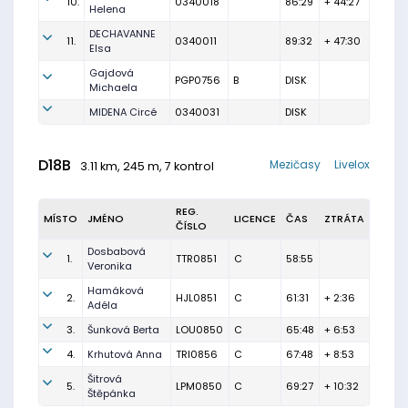
10.
0340018
86:29
+ 44:27
Helena
DECHAVANNE
11.
0340011
89:32
+ 47:30
Elsa
Gajdová
PGP0756
B
DISK
Michaela
MIDENA Circé
0340031
DISK
D18B
Mezičasy
Livelox
3.11 km, 245 m, 7 kontrol
REG.
MÍSTO
JMÉNO
LICENCE
ČAS
ZTRÁTA
ČÍSLO
Dosbabová
1.
TTR0851
C
58:55
Veronika
Hamáková
2.
HJL0851
C
61:31
+ 2:36
Adéla
3.
Šunková Berta
LOU0850
C
65:48
+ 6:53
4.
Krhutová Anna
TRI0856
C
67:48
+ 8:53
Šitrová
5.
LPM0850
C
69:27
+ 10:32
Štěpánka