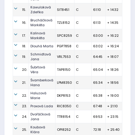
Kawuloková
15.
SIT8451
C
61:10
+ 14:32
Zdeňka
Brucháčková
16.
TZL8152
C
61:13
+ 14:35
Markéta
Kalinová
17.
SPC8259
C
63:00
+ 16:22
Markéta
18.
Dlouhá Marta
PGP7858
C
63:02
+ 16:24
Schmidtová
19.
VRL7553
C
64:45
+ 18:07
Jana
Šubrtová
20.
TAP8150
C
65:04
+ 18:26
Věra
Švamberková
21.
LPM8350
C
65:34
+ 18:56
Hana
Haluzová
22.
DKP8153
C
65:38
+ 19:00
Marie
23.
Proxová Lada
RIC8350
C
67:48
+ 21:10
Dvořáčková
24.
TTR8154
C
69:53
+ 23:15
Jana
Koubová
25.
OPI8252
C
72:18
+ 25:40
Klára