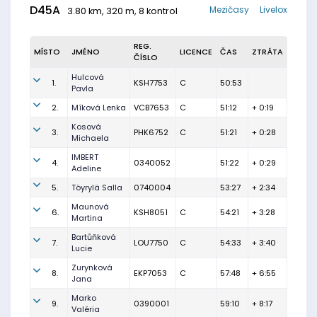
D45A
Mezičasy
Livelox
3.80 km, 320 m, 8 kontrol
REG.
MÍSTO
JMÉNO
LICENCE
ČAS
ZTRÁTA
ČÍSLO
Hulcová
1.
KSH7753
C
50:53
Pavla
2.
Míková Lenka
VCB7653
C
51:12
+ 0:19
Kosová
3.
PHK6752
C
51:21
+ 0:28
Michaela
IMBERT
4.
0340052
51:22
+ 0:29
Adeline
5.
Töyrylä Salla
0740004
53:27
+ 2:34
Maunová
6.
KSH8051
C
54:21
+ 3:28
Martina
Bartůňková
7.
LOU7750
C
54:33
+ 3:40
Lucie
Zurynková
8.
EKP7053
C
57:48
+ 6:55
Jana
Marko
9.
0390001
59:10
+ 8:17
Valéria