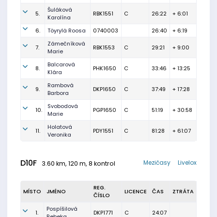
Šuláková
5.
RBK1551
C
26:22
+ 6:01
Karolína
6.
Töyrylä Roosa
0740003
26:40
+ 6:19
Zámečníková
7.
RBK1553
C
29:21
+ 9:00
Marie
Balcarová
8.
PHK1650
C
33:46
+ 13:25
Klára
Rambová
9.
DKP1650
C
37:49
+ 17:28
Barbora
Svobodová
10.
PGP1650
C
51:19
+ 30:58
Marie
Holatová
11.
PDY1551
C
81:28
+ 61:07
Veronika
D10F
Mezičasy
Livelox
3.60 km, 120 m, 8 kontrol
REG.
MÍSTO
JMÉNO
LICENCE
ČAS
ZTRÁTA
ČÍSLO
Pospíšilová
1.
DKP1771
C
24:07
Rebeka