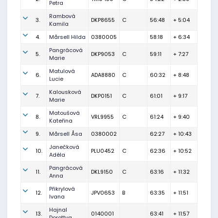
Petra
Rambová
3.
DKP8655
C
56:48
+ 5:04
Kamila
4.
Mårsell Hilda
0380005
58:18
+ 6:34
Pangrácová
5.
DKP9053
C
59:11
+ 7:27
Marie
Matulová
6.
ADA8880
C
60:32
+ 8:48
Lucie
Kalousková
7.
DKP0151
C
61:01
+ 9:17
Marie
Matoušová
8.
VRL9955
C
61:24
+ 9:40
Kateřina
9.
Mårsell Åsa
0380002
62:27
+ 10:43
Janečková
10.
PLU0452
C
62:36
+ 10:52
Adéla
Pangrácová
11.
DKL9150
C
63:16
+ 11:32
Anna
Přikrylová
12.
JPV0653
B
63:35
+ 11:51
Ivana
Hajnal
13.
0140001
63:41
+ 11:57
Dorottya