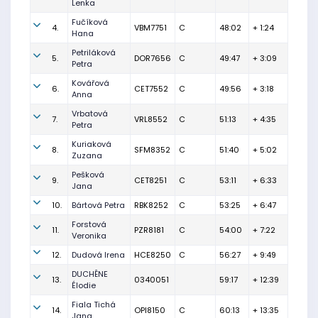
Lenka
Fučíková
4.
VBM7751
C
48:02
+ 1:24
Hana
Petriláková
5.
DOR7656
C
49:47
+ 3:09
Petra
Kovářová
6.
CET7552
C
49:56
+ 3:18
Anna
Vrbatová
7.
VRL8552
C
51:13
+ 4:35
Petra
Kuriaková
8.
SFM8352
C
51:40
+ 5:02
Zuzana
Pešková
9.
CET8251
C
53:11
+ 6:33
Jana
10.
Bártová Petra
RBK8252
C
53:25
+ 6:47
Forstová
11.
PZR8181
C
54:00
+ 7:22
Veronika
12.
Dudová Irena
HCE8250
C
56:27
+ 9:49
DUCHÊNE
13.
0340051
59:17
+ 12:39
Élodie
Fiala Tichá
14.
OPI8150
C
60:13
+ 13:35
Jana