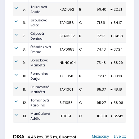
Tejkalová
5.
KDZ1052
B
59:40
+ 22:21
Aneta
Jirousová
6.
TAP1056
C
71:36
+ 34:17
Edita
Čápová
7.
STA0952
B
72:17
+ 34:58
Denisa
Štěpánková
8.
TAP0953
C
74:43
+ 37:24
Emma
Dolečková
9.
NNN0x04
75:48
+ 38:29
Markéta
Romanina
10.
TZL1058
B
76:37
+ 39:18
Darja
Brumovská
11.
TAP1061
C
85:37
+ 48:18
Markéta
Tomanová
12.
SIT1053
C
95:27
+ 58:08
Karolína
Mančalová
13.
LIT1051
C
103:01
+ 65:42
Adéla
D18A
Mezičasy
Livelox
4.46 km, 355 m, 8 kontrol