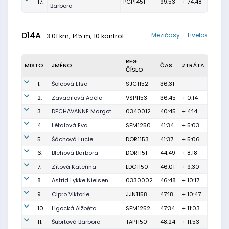
17.
PGP1451
99:53
+ 74:48
Barbora
D14A
Mezičasy
Livelox
3.01 km, 145 m, 10 kontrol
REG.
MÍSTO
JMÉNO
ČAS
ZTRÁTA
ČÍSLO
1.
Šolcová Elsa
SJC1152
36:31
2.
Zavadilová Adéla
VSP1153
36:45
+ 0:14
3.
DECHAVANNE Margot
0340012
40:45
+ 4:14
4.
Létalová Eva
SFM1250
41:34
+ 5:03
5.
Šáchová Lucie
DOR1153
41:37
+ 5:06
6.
Blehová Barbora
DOR1151
44:49
+ 8:18
7.
Zítová Kateřina
LDC1150
46:01
+ 9:30
8.
Astrid Lykke Nielsen
0330002
46:48
+ 10:17
9.
Cipro Viktorie
JJN1158
47:18
+ 10:47
10.
Ligocká Alžběta
SFM1252
47:34
+ 11:03
11.
Šubrtová Barbora
TAP1150
48:24
+ 11:53