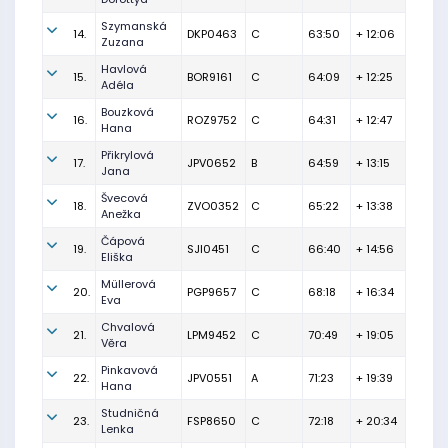
Szymanská
14.
DKP0463
C
63:50
+ 12:06
Zuzana
Havlová
15.
BOR9161
C
64:09
+ 12:25
Adéla
Bouzková
16.
ROZ9752
C
64:31
+ 12:47
Hana
Přikrylová
17.
JPV0652
B
64:59
+ 13:15
Jana
Švecová
18.
ZVO0352
C
65:22
+ 13:38
Anežka
Čápová
19.
SJI0451
C
66:40
+ 14:56
Eliška
Müllerová
20.
PGP9657
C
68:18
+ 16:34
Eva
Chvalová
21.
LPM9452
C
70:49
+ 19:05
Věra
Pinkavová
22.
JPV0551
A
71:23
+ 19:39
Hana
Studničná
23.
FSP8650
C
72:18
+ 20:34
Lenka