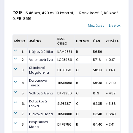
D21E
5.46 km, 420 m, 10 kontrol,
Rank. koef.
: 1, KS koef.:
0, PB: 8516
Mezičasy
Livelox
REG.
MÍSTO
JMÉNO
LICENCE
ČAS
ZTRÁTA
ČÍSLO
1.
Hájková Eliška
KAM9851
R
56:59
2.
Valentová Eva
LCE8966
C
57:16
+ 0:17
Škáchová
3.
DKP0156
C
58:39
+ 1:40
Magdalena
Korpasová
4.
TBM9898
R
59:08
+ 2:09
Tereza
5.
Voltrová Alena
DKP9956
C
61:31
+ 4:32
Kotačková
6.
SLP8387
C
62:35
+ 5:36
Lenka
7.
Hlavová Hana
TBM8888
C
63:48
+ 6:49
Pospíšilová
8.
DKP8756
R
64:40
+ 7:41
Marie