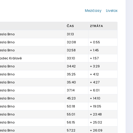
Mezičasy
Livelox
ČAS
ZTRÁTA
esla Brno
31:13
esla Brno
32:08
+ 0:55
esla Brno
32:58
+ 1:45
adec Králové
33:10
+ 1:57
esla Brno
34:42
+ 3:29
esla Brno
35:25
+ 4:12
esla Brno
35:40
+ 4:27
esla Brno
37:14
+ 6:01
esla Brno
45:23
+ 14:10
esla Brno
50:18
+ 19:05
esla Brno
55:01
+ 23:48
esla Brno
56:15
+ 25:02
esla Brno
57:22
+ 26:09