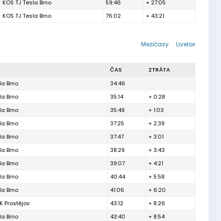
KOS TJ Tesla Brno
59:46
+ 27:05
KOS TJ Tesla Brno
76:02
+ 43:21
Mezičasy
Livelox
ČAS
ZTRÁTA
la Brno
34:46
la Brno
35:14
+ 0:28
la Brno
35:49
+ 1:03
la Brno
37:25
+ 2:39
la Brno
37:47
+ 3:01
la Brno
38:29
+ 3:43
la Brno
39:07
+ 4:21
la Brno
40:44
+ 5:58
la Brno
41:06
+ 6:20
K Prostějov
43:12
+ 8:26
la Brno
43:40
+ 8:54