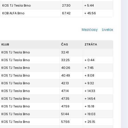
KOS TJ Tesla Brno
27:30
+ 5:44
KOB ALFA Brno
67:42
+ 45:56
Mezičasy
Livelox
KLUB
ČAS
ZTRÁTA
KOS TJ Tesla Brno
32:41
KOS TJ Tesla Brno
33:25
+ 0:44
KOS TJ Tesla Brno
40:26
+ 7:45
KOS TJ Tesla Brno
40:49
+ 8:08
KOS TJ Tesla Brno
42:13
+ 9:32
KOS TJ Tesla Brno
47:14
+ 14:33
KOS TJ Tesla Brno
47:35
+ 14:54
KOS TJ Tesla Brno
47:59
+ 15:18
KOS TJ Tesla Brno
51:44
+ 19:03
KOS TJ Tesla Brno
57:56
+ 25:15