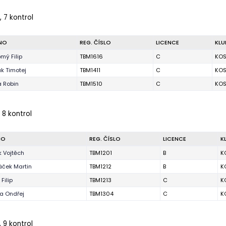
 7 kontrol
NO
REG. ČÍSLO
LICENCE
KLU
mý Filip
TBM1616
C
KOS
ák Timotej
TBM1411
C
KOS
 Robin
TBM1510
C
KOS
 8 kontrol
NO
REG. ČÍSLO
LICENCE
K
k Vojtěch
TBM1201
B
K
áček Martin
TBM1212
B
K
Filip
TBM1213
C
K
a Ondřej
TBM1304
C
K
 9 kontrol