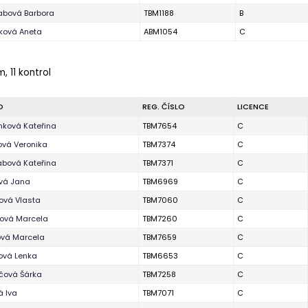
bová Barbora
TBM1188
B
ková Aneta
ABM1054
C
m, 11 kontrol
O
REG. ČÍSLO
LICENCE
nková Kateřina
TBM7654
C
ová Veronika
TBM7374
C
bová Kateřina
TBM7371
C
vá Jana
TBM6969
C
ová Vlasta
TBM7060
C
ová Marcela
TBM7260
C
vá Marcela
TBM7659
C
ová Lenka
TBM6653
C
čová Šárka
TBM7258
C
á Iva
TBM7071
C