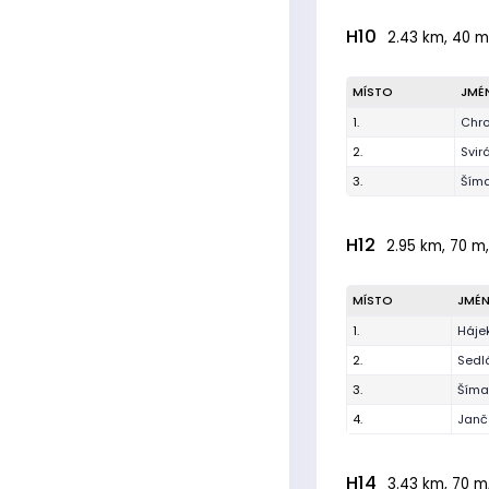
H10
2.43 km, 40 m,
MÍSTO
JMÉ
1.
Chro
2.
Svir
3.
Šíma
H12
2.95 km, 70 m,
MÍSTO
JMÉ
1.
Háje
2.
Sedl
3.
Šíma 
4.
Janč
H14
3.43 km, 70 m,