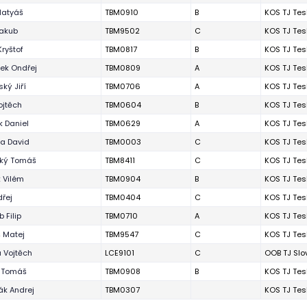
Matyáš
TBM0910
B
KOS TJ Tes
akub
TBM9502
C
KOS TJ Tes
Kryštof
TBM0817
B
KOS TJ Tes
ek Ondřej
TBM0809
A
KOS TJ Tes
ký Jiří
TBM0706
A
KOS TJ Tes
ojtěch
TBM0604
B
KOS TJ Tes
 Daniel
TBM0629
A
KOS TJ Tes
a David
TBM0003
C
KOS TJ Tes
ský Tomáš
TBM8411
C
KOS TJ Tes
 Vilém
TBM0904
B
KOS TJ Tes
dřej
TBM0404
C
KOS TJ Tes
 Filip
TBM0710
A
KOS TJ Tes
 Matej
TBM9547
C
KOS TJ Tes
a Vojtěch
LCE9101
C
OOB TJ Slo
 Tomáš
TBM0908
B
KOS TJ Tes
ák Andrej
TBM0307
KOS TJ Tes