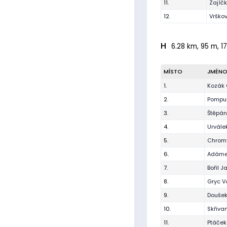
11.
Zajíč
12.
Vrško
H
6.28 km, 95 m, 17
MÍSTO
JMÉN
1.
Kozák 
2.
Pompur
3.
Štěpán
4.
Urvále
5.
Chrom
6.
Adámek
7.
Bořil J
8.
Gryc V
9.
Douše
10.
Skřiva
11.
Ptáček