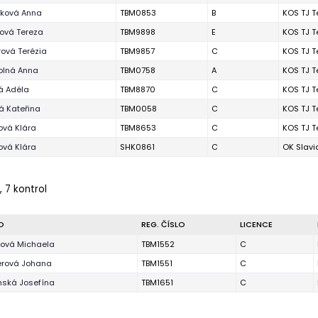
nková Anna
TBM0853
B
KOS TJ T
ová Tereza
TBM9898
E
KOS TJ T
ová Terézia
TBM9857
C
KOS TJ T
olná Anna
TBM0758
A
KOS TJ T
 Adéla
TBM8870
C
KOS TJ T
á Kateřina
TBM0058
C
KOS TJ T
ová Klára
TBM8653
C
KOS TJ T
ová Klára
SHK0861
C
OK Slavi
, 7 kontrol
O
REG. ČÍSLO
LICENCE
ová Michaela
TBM1552
C
rová Johana
TBM1551
C
ská Josefína
TBM1651
C