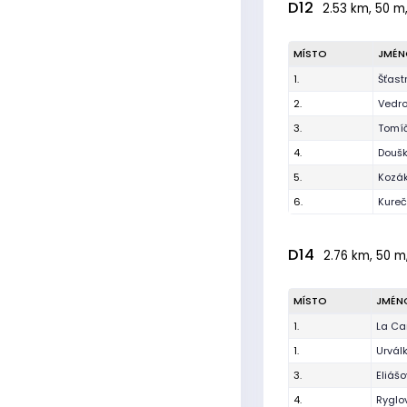
D12
2.53 km, 50 m,
MÍSTO
JMÉN
1.
Šťast
2.
Vedro
3.
Tomí
4.
Doušk
5.
Kozá
6.
Kure
D14
2.76 km, 50 m,
MÍSTO
JMÉN
1.
La Ca
1.
Urvál
3.
Eliášo
4.
Ryglo