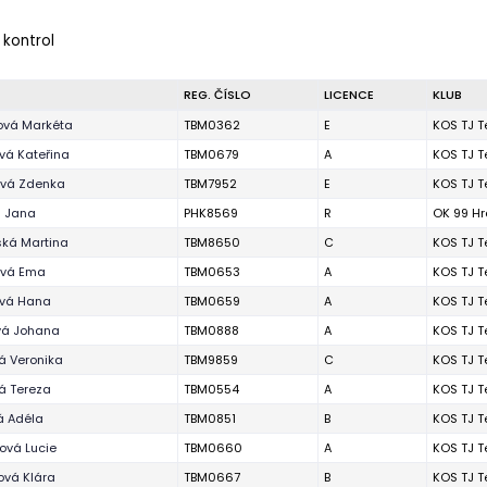
 kontrol
REG. ČÍSLO
LICENCE
KLUB
ová Markéta
TBM0362
E
KOS TJ T
vá Kateřina
TBM0679
A
KOS TJ T
vá Zdenka
TBM7952
E
KOS TJ T
 Jana
PHK8569
R
OK 99 Hr
ská Martina
TBM8650
C
KOS TJ T
ová Ema
TBM0653
A
KOS TJ T
vá Hana
TBM0659
A
KOS TJ T
vá Johana
TBM0888
A
KOS TJ T
á Veronika
TBM9859
C
KOS TJ T
á Tereza
TBM0554
A
KOS TJ T
á Adéla
TBM0851
B
KOS TJ T
ová Lucie
TBM0660
A
KOS TJ T
ová Klára
TBM0667
B
KOS TJ T