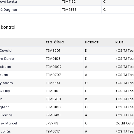
ková Lenka
TBM7152
C
vá Dagmar
TBM7855
C
 kontrol
O
REG. ČÍSLO
LICENCE
KLUB
Osvald
TBM8201
E
KOS TJ Tes
a Daniel
TBM0108
E
KOS TJ Tes
ek Jan
TBM0607
A
KOS TJ Tes
k Jan
TBM0707
A
KOS TJ Tes
ý Adam
TBM8841
C
KOS TJ Tes
 Filip
TBM0101
E
KOS TJ Tes
an
TBM9700
R
KOS TJ Tes
ojtěch
TBM0106
C
KOS TJ Tes
k Tomáš
TBM0401
A
KOS TJ Tes
nek Marcel
JPV7713
C
Oddíl OS S
 Jonáš
TBM0717
A
KOS TJ Tes