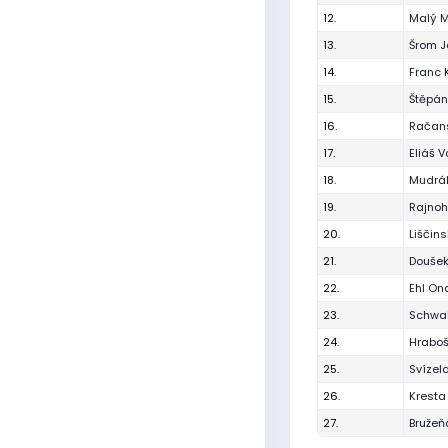
12.
Malý 
13.
Šrom J
14.
Franc 
15.
Štěpán
16.
Račans
17.
Eliáš V
18.
Mudrák
19.
Rajnoh
20.
Liščin
21.
Doušek
22.
Ehl On
23.
Schwab
24.
Hraboš
25.
Svízel
26.
Kresta
27.
Bružeň