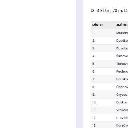
D
4.81 km, 70 m, 14
MÍSTO
JMÉNO
1.
Mulíčk
2.
Douško
3.
Kozáko
4.
Šímová
5.
Tichov
6.
Fuchs
7.
Douško
8.
Čecho
9.
Grycov
10.
Duškov
11.
Vrbkov
12.
Hlaváč
13.
Kurečk