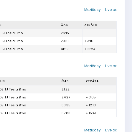
Mezičasy
Livelox
B
ČAS
ZTRÁTA
 TJ Tesla Brno
26:15
 TJ Tesla Brno
29:31
+ 3:16
 TJ Tesla Brno
41:39
+ 15:24
Mezičasy
Livelox
LUB
ČAS
ZTRÁTA
OS TJ Tesla Brno
21:22
OS TJ Tesla Brno
24:27
+ 3:05
OS TJ Tesla Brno
33:35
+ 12:13
OS TJ Tesla Brno
37:03
+ 15:41
Mezičasy
Livelox