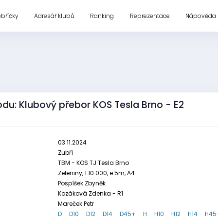
ebříčky
Adresář klubů
Ranking
Reprezentace
Nápověda
du: Klubový přebor KOS Tesla Brno - E2
03.11.2024
Zubří
TBM - KOS TJ Tesla Brno
Zeleniny, 1:10 000, e 5m, A4
Pospíšek Zbyněk
Kozáková Zdenka - R1
Mareček Petr
D
D10
D12
D14
D45+
H
H10
H12
H14
H45