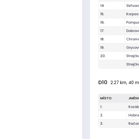
14.
Skřiva
15.
Korpas
16.
Pompur
17.
Dobrov
18.
Chromá
19.
Grycov
20.
Strejčk
Strejčk
D10
2.27 km, 40 m
MÍSTO
JMÉN
1.
Kozák
2.
Hübne
3.
Račan