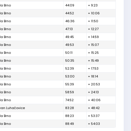
la Brno
44:09
+ 9:23
la Brno
44:52
+ 10:06
la Brno
46:36
+ 11:50
la Brno
47:13
+ 12:27
la Brno
49:45
+ 14:59
la Brno
49:53
+ 15:07
la Brno
50:11
+ 15:25
la Brno
50:35
+ 15:49
la Brno
52:39
+ 17:53
la Brno
53:00
+ 18:14
la Brno
55:39
+ 20:53
la Brno
58:59
+ 24:13
la Brno
74:52
+ 40:06
van Luhačovice
83:28
+ 48:42
la Brno
88:23
+ 53:37
la Brno
88:49
+ 54:03