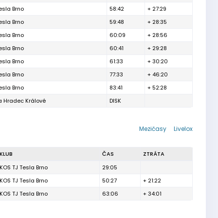
esla Brno
58:42
+ 27:29
esla Brno
59:48
+ 28:35
esla Brno
60:09
+ 28:56
esla Brno
60:41
+ 29:28
esla Brno
61:33
+ 30:20
esla Brno
77:33
+ 46:20
esla Brno
83:41
+ 52:28
a Hradec Králové
DISK
Mezičasy
Livelox
KLUB
ČAS
ZTRÁTA
KOS TJ Tesla Brno
29:05
KOS TJ Tesla Brno
50:27
+ 21:22
KOS TJ Tesla Brno
63:06
+ 34:01