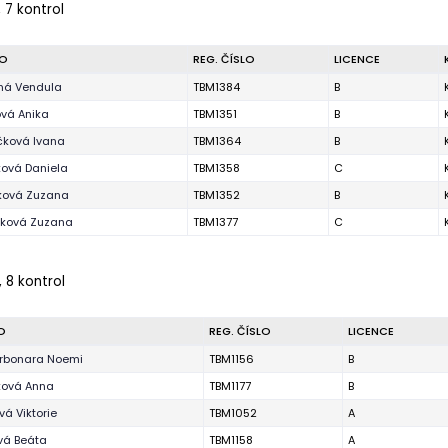
 7 kontrol
O
REG. ČÍSLO
LICENCE
ná Vendula
TBM1384
B
vá Anika
TBM1351
B
čková Ivana
TBM1364
B
ová Daniela
TBM1358
C
ková Zuzana
TBM1352
B
čková Zuzana
TBM1377
C
 8 kontrol
O
REG. ČÍSLO
LICENCE
rbonara Noemi
TBM1156
B
ková Anna
TBM1177
B
vá Viktorie
TBM1052
A
vá Beáta
TBM1158
A