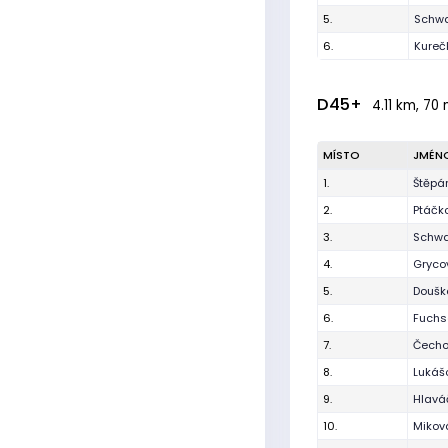
5.
Schwa
6.
Kureč
D45+
4.11 km, 70 
MÍSTO
JMÉN
1.
Štěpá
2.
Ptáčk
3.
Schwa
4.
Gryco
5.
Doušk
6.
Fuchs
7.
Čecho
8.
Lukáš
9.
Hlavá
10.
Mikov