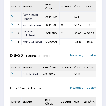
REG.
MÍSTO
JMÉNO
LICENCE
ČAS
ZTRÁTA
ČÍSLO
Šamárková
1.
AOP1052
B
52:56
Amélie
2.
Rút Laifertová
AOP1153
C
53:22
+ 0:26
Veronika
3.
AOP1250
C
83:03
+ 30:07
Holušová
4.
Marie Gilíková
0010001
138:19
+ 85:23
D16-20
Mezičasy
Livelox
4.91 km, 18 kontrol
MÍSTO
JMÉNO
REG. ČÍSLO
LICENCE
ČAS
ZTRÁTA
1.
Natálie Gallo
AOP0652
B
59:12
H
Mezičasy
Livelox
5.67 km, 21 kontrol
REG.
MÍSTO
JMÉNO
LICENCE
ČAS
ZTRÁTA
ČÍSLO