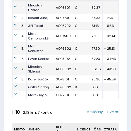
Miroslav
1.
AOP6501
C
52:37
Hadač
2.
Bencúr Juraj
AOP7700
C
54:33
+ 1:56
3.
Jiří Tesař
AOP6702
C
61:13
+ 8:36
Martin
4.
AOP7500
C
71:11
+ 18:34
Černohorský
Martin
5.
AOP6502
C
77:50
+ 25:13
Schuster
6.
Evžen Kostka
AOP8102
C
87:23
+ 34:46
Miroslav
7.
AOP6302
C
96:36
+ 43:59
Sklenář
8.
Karel Jurčák
SOP5101
C
98:36
+ 45:59
Gallo Ondřej
AOP0802
B
DISK
Marek Rigó
ODR7101
C
DISK
H10
Mezičasy
Livelox
2.18 km, 7 kontrol
REG.
MÍSTO
JMÉNO
LICENCE
ČAS
ZTRÁTA