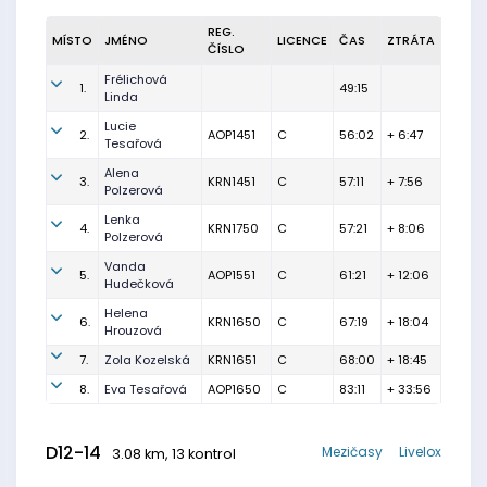
REG.
MÍSTO
JMÉNO
LICENCE
ČAS
ZTRÁTA
ČÍSLO
Frélichová
1.
49:15
Linda
Lucie
2.
AOP1451
C
56:02
+ 6:47
Tesařová
Alena
3.
KRN1451
C
57:11
+ 7:56
Polzerová
Lenka
4.
KRN1750
C
57:21
+ 8:06
Polzerová
Vanda
5.
AOP1551
C
61:21
+ 12:06
Hudečková
Helena
6.
KRN1650
C
67:19
+ 18:04
Hrouzová
7.
Zola Kozelská
KRN1651
C
68:00
+ 18:45
8.
Eva Tesařová
AOP1650
C
83:11
+ 33:56
D12-14
Mezičasy
Livelox
3.08 km, 13 kontrol