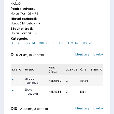
Klokoč
Ředitel závodu:
Holas Tomáš - R3
Hlavní rozhodčí:
Hadač Miroslav - R1
Stavitel tratí:
Holas Tomáš - R3
Kategorie:
D
D10
D12-14
D16-20
H
H10
H12-14
H16-20
T
D
Mezičasy
Livelox
5.21 km, 19 kontrol
REG.
MÍSTO
JMÉNO
LICENCE
ČAS
ZTRÁTA
ČÍSLO
Milada
1.
KRN5950
C
89:34
Holinková
Bětka
KRN8383
C
DISK
Hrouzová
D10
Mezičasy
Livelox
2.00 km, 9 kontrol