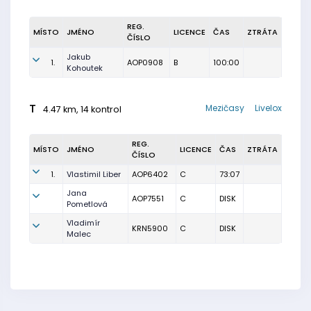
REG.
MÍSTO
JMÉNO
LICENCE
ČAS
ZTRÁTA
ČÍSLO
Jakub
1.
AOP0908
B
100:00
Kohoutek
T
Mezičasy
Livelox
4.47 km, 14 kontrol
REG.
MÍSTO
JMÉNO
LICENCE
ČAS
ZTRÁTA
ČÍSLO
1.
Vlastimil Liber
AOP6402
C
73:07
Jana
AOP7551
C
DISK
Pometlová
Vladimír
KRN5900
C
DISK
Malec