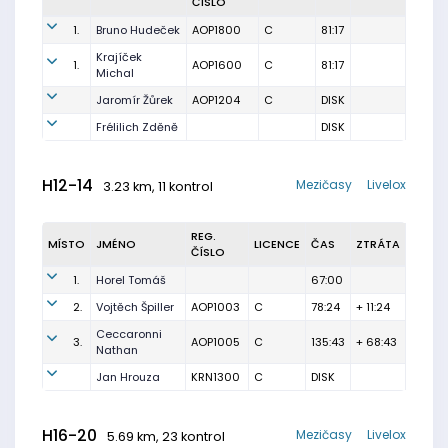
ČÍSLO
1.
Bruno Hudeček
AOP1800
C
81:17
Krajíček
1.
AOP1600
C
81:17
Michal
Jaromír Žůrek
AOP1204
C
DISK
Frélilich Zděně
DISK
H12-14
Mezičasy
Livelox
3.23 km, 11 kontrol
REG.
MÍSTO
JMÉNO
LICENCE
ČAS
ZTRÁTA
ČÍSLO
1.
Horel Tomáš
67:00
2.
Vojtěch Špiller
AOP1003
C
78:24
+ 11:24
Ceccaronni
3.
AOP1005
C
135:43
+ 68:43
Nathan
Jan Hrouza
KRN1300
C
DISK
H16-20
Mezičasy
Livelox
5.69 km, 23 kontrol