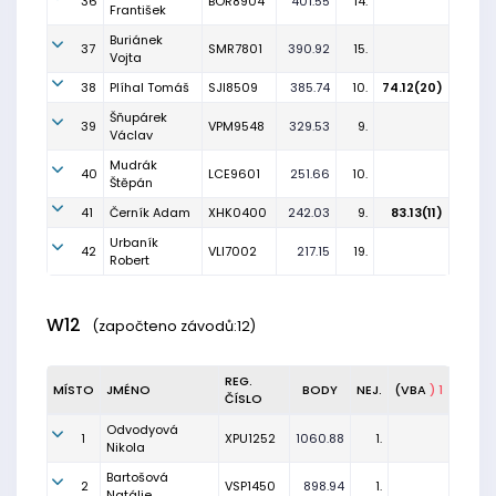
36
BOR8904
401.55
14.
František
Buriánek
37
SMR7801
390.92
15.
Vojta
38
Plíhal Tomáš
SJI8509
385.74
10.
74.12(20)
Šňupárek
39
VPM9548
329.53
9.
Václav
Mudrák
40
LCE9601
251.66
10.
Štěpán
41
Černík Adam
XHK0400
242.03
9.
83.13(11)
Urbaník
42
VLI7002
217.15
19.
Robert
W12
(započteno závodů:12)
REG.
MÍSTO
JMÉNO
BODY
NEJ.
(VBA
) 1
ČÍSLO
Odvodyová
1
XPU1252
1060.88
1.
Nikola
Bartošová
2
VSP1450
898.94
1.
Natálie