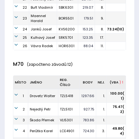
22
Buřt Vladimír
SBK6301
219.07
8.
Maennel
23
BOR5501
179.51
9.
Harald
24
Janků Josef
KVS6200
153.25
8.
73.24(10)
25
Kulhavý Josef
SRK5701
123.35
17.
26
Vávra Radek
HOR6301
88.04
11.
M70
(započteno závodů:12)
REG.
MÍSTO
JMÉNO
BODY
NEJ.
(VBA
) 1
ČÍSLO
100.00(
1
Dravetz Walter
TZL5418
1297.66
1.
1)
75.47(
2
Nejedlý Petr
TZL5101
927.75
1.
2)
3
Škoda Přemek
VLI5301
783.86
1.
49.80(
4
Perůtka Karel
LCE4901
724.30
3.
4)