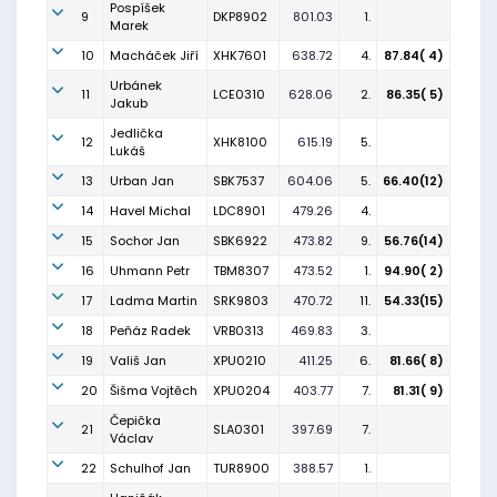
Pospíšek
9
DKP8902
801.03
1.
Marek
10
Macháček Jiří
XHK7601
638.72
4.
87.84( 4)
Urbánek
11
LCE0310
628.06
2.
86.35( 5)
Jakub
Jedlička
12
XHK8100
615.19
5.
Lukáš
13
Urban Jan
SBK7537
604.06
5.
66.40(12)
14
Havel Michal
LDC8901
479.26
4.
15
Sochor Jan
SBK6922
473.82
9.
56.76(14)
16
Uhmann Petr
TBM8307
473.52
1.
94.90( 2)
17
Ladma Martin
SRK9803
470.72
11.
54.33(15)
18
Peňáz Radek
VRB0313
469.83
3.
19
Vališ Jan
XPU0210
411.25
6.
81.66( 8)
20
Šišma Vojtěch
XPU0204
403.77
7.
81.31( 9)
Čepička
21
SLA0301
397.69
7.
Václav
22
Schulhof Jan
TUR8900
388.57
1.