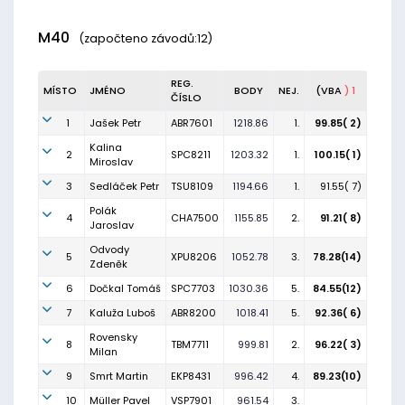
M40
(započteno závodů:12)
REG.
MÍSTO
JMÉNO
BODY
NEJ.
(VBA
) 1
ČÍSLO
1
Jašek Petr
ABR7601
1218.86
1.
99.85( 2)
Kalina
2
SPC8211
1203.32
1.
100.15( 1)
Miroslav
3
Sedláček Petr
TSU8109
1194.66
1.
91.55( 7)
Polák
4
CHA7500
1155.85
2.
91.21( 8)
Jaroslav
Odvody
5
XPU8206
1052.78
3.
78.28(14)
Zdeněk
6
Dočkal Tomáš
SPC7703
1030.36
5.
84.55(12)
7
Kaluža Luboš
ABR8200
1018.41
5.
92.36( 6)
Rovensky
8
TBM7711
999.81
2.
96.22( 3)
Milan
9
Smrt Martin
EKP8431
996.42
4.
89.23(10)
10
Müller Pavel
VSP7901
961.54
3.