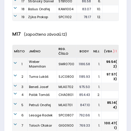
17
Stránský Daniel
STB1000
86.58
6.
18
Bašus Ondřej
KAM1004
83.07
10.
19
Zýka Prokop
SPC1102
78.17
12.
M17
(započteno závodů:12)
REG.
MÍSTO
JMÉNO
BODY
NEJ.
(VBA
) 1
ČÍSLO
Weber
99.54(
1
SMR0700
1186.58
1.
Maxmilian
2)
97.57(
2
Tuma Lukáš
SJC0800
1185.93
1.
3)
3
Beneš Josef
MLA0702
975.50
1.
4
Polák Tomáš
CHA0801
854.43
2.
85.14(
5
Petruš Ondřej
MLA0701
847.10
1.
4)
6
Lesage Radek
SPC0807
792.66
1.
100.47(
7
Toloch Otakar
GIG0900
769.33
1.
1)