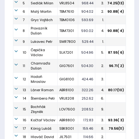
5
Sedlák Milan
VRL8504
968.44
3.
74.25(13)
6
Malý Martin
TBM7610
904.02
2.
90.88( 4)
7
Gryc Vojtěch
TBM0106
593.69
1.
Provazník
8
TBM7301
590.02
4.
90.88( 4)
Dušan
9
Lukavec Petr
SMR7800
529.44
1.
Čepička
10
SLA7201
504.96
5.
87.55( 6)
Václav
Chamraďa
11
GIG7601
504.30
2.
96.71( 2)
Dušan
Hodoň
12
GIG8100
424.46
3.
Miroslav
13
Láner Roman
ABR8100
322.26
4.
80.17(10)
14
Štembera Petr
VRL8208
252.62
6.
Bochňák
15
LOV7600
208.52
9.
Zbyněk
16
Kočtař Václav
ABR8800
172.83
3.
93.36( 3)
17
König Lukáš
SBK8001
159.46
8.
79.56(11)
18
Hlaváč David
JIL7501
114.66
2.