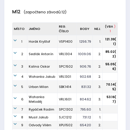
M12
(započteno závodů:12)
REG.
(VBA
)
MÍSTO
JMÉNO
BODY
NEJ.
ČÍSLO
1
121.39(
1
Horák Kryštof
VSP1400
1256.79
1.
1)
85.02(
2
Sedlák Antonín
VRL1304
1009.06
2.
2)
55.05(
3
Kalina Oskar
SPC1502
906.76
2.
6)
4
Wohanka Jakub
VRL1301
902.68
2.
70.14(
5
Urban Milan
SBK1414
831.32
3.
5)
Wohanka
53.16(
6
VRL1601
804.62
3.
Metoděj
7)
7
Rypáček Radim
SPC1302
795.60
1.
8
Musil Jakub
SJC1212
731.12
1.
9
Odvody Vilém
XPU1502
654.20
2.