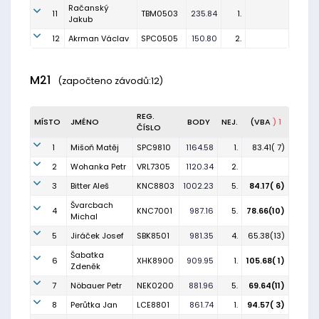
Račanský
11
TBM0503
235.84
1.
Jakub
12
Akrman Václav
SPC0505
150.80
2.
M21
(započteno závodů:12)
REG.
MÍSTO
JMÉNO
BODY
NEJ.
(VBA
) 1
ČÍSLO
1
Mišoň Matěj
SPC9810
1164.58
1.
83.41( 7)
2
Wohanka Petr
VRL7305
1120.34
2.
3
Bitter Aleš
KNC8803
1002.23
5.
84.17( 6)
Švarcbach
4
KNC7001
987.16
5.
78.66(10)
Michal
5
Jiráček Josef
SBK8501
981.35
4.
65.38(13)
Šabatka
6
XHK8900
909.95
1.
105.68( 1)
Zdeněk
7
Nöbauer Petr
NEK0200
881.96
5.
69.64(11)
8
Perůtka Jan
LCE8801
861.74
1.
94.57( 3)