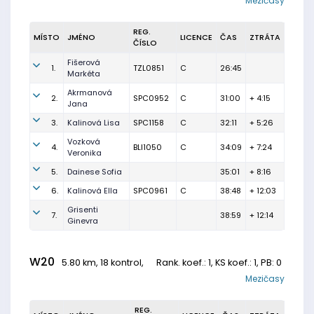
Mezičasy
REG.
MÍSTO
JMÉNO
LICENCE
ČAS
ZTRÁTA
ČÍSLO
Fišerová
1.
TZL0851
C
26:45
Markéta
Akrmanová
2.
SPC0952
C
31:00
+ 4:15
Jana
3.
Kalinová Lisa
SPC1158
C
32:11
+ 5:26
Vozková
4.
BLI1050
C
34:09
+ 7:24
Veronika
5.
Dainese Sofia
35:01
+ 8:16
6.
Kalinová Ella
SPC0961
C
38:48
+ 12:03
Grisenti
7.
38:59
+ 12:14
Ginevra
W20
5.80 km, 18 kontrol,
Rank. koef.
: 1, KS koef.: 1, PB: 0
Mezičasy
REG.