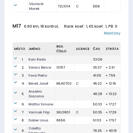
Václavík
TZL1014
C
DISK
Marek
M17
6.60 km, 18 kontrol,
Rank. koef.
: 1, KS koef.: 1, PB: 0
Mezičasy
REG.
MÍSTO
JMÉNO
LICENCE
ČAS
ZTRÁTA
ČÍSLO
1.
Kalc Rado
33:06
2.
Sárecz Bence
10157
35:37
+ 2:31
3.
Fava Pietro
41:05
+ 7:59
4.
Beneš Josef
MLA0702
C
45:22
+ 12:16
Anselmi
5.
46:28
+ 13:22
Giacomo
6.
Mattivi Simone
50:33
+ 17:27
7.
Vanícek Filip
SKL0801
C
50:35
+ 17:29
8.
Dobler Linus
8656
51:03
+ 17:57
Coletto
9.
76:25
+ 43:19