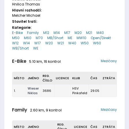
Hnilica Thomas
Hlavní rozhodčí:
Melcher Michael
Stavitel tratí:
Kategorie:
E-Bike
Family
M12
M14
M17
M20
M21
M40
M50
M60
M70
MB/Short
ME
MW10
Open/Direkt
W12
W14
W17
W20
W21
W40
W50
W60
WB/Short
WE
E-Bike
Mezičasy
5.10 km, 16 kontrol
REG.
MÍSTO
JMÉNO
LICENCE
KLUB
ČAS
ZTRÁTA
ČÍSLO
Wieser
HSV
1.
3686
29:05
Niklas
Pinkafeld
Family
Mezičasy
2.60 km, 9 kontrol
REG.
MÍSTO
JMÉNO
LICENCE
ČAS
ZTRÁTA