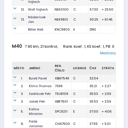
Vojtech
12.
Wolf Vojtech
NEK0100
C
57:30
+ 25:50
Nádenícek
13.
NEK9801
C
93:25
+ 61:45
Jan
Bitter Aleš
KNC8803
E
DNS
M40
7.90 km, 21 kontrol,
Rank. koef.
: 1, KS koef.: 1, PB: 0
Mezičasy
REG.
MÍSTO
JMÉNO
LICENCE
ČAS
ZTRÁTA
ČÍSLO
1.
Bureš Pavel
XBM7549
C
32:54
2.
Klimo Thomas
7399
35:21
+ 2:27
3.
Sedlácek Petr
TSU8109
C
35:53
+ 2:59
3.
Jašek Petr
ABR7601
C
35:53
+ 2:59
Kalina
5.
SPC8211
E
37:00
+ 4:06
Miroslav
Polák
6.
CHA7500
C
37:55
+ 5:01
Jaroslav