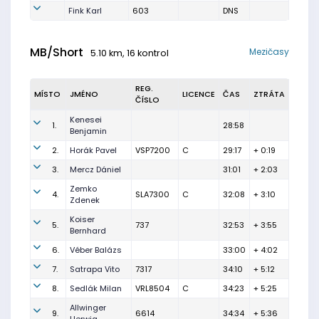
Fink Karl
603
DNS
MB/Short
Mezičasy
5.10 km, 16 kontrol
REG.
MÍSTO
JMÉNO
LICENCE
ČAS
ZTRÁTA
ČÍSLO
Kenesei
1.
28:58
Benjamin
2.
Horák Pavel
VSP7200
C
29:17
+ 0:19
3.
Mercz Dániel
31:01
+ 2:03
Zemko
4.
SLA7300
C
32:08
+ 3:10
Zdenek
Koiser
5.
737
32:53
+ 3:55
Bernhard
6.
Véber Balázs
33:00
+ 4:02
7.
Satrapa Vito
7317
34:10
+ 5:12
8.
Sedlák Milan
VRL8504
C
34:23
+ 5:25
Allwinger
9.
6614
34:34
+ 5:36