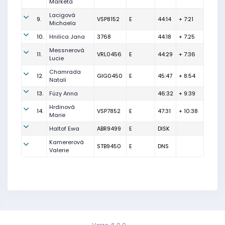
Markéta
Lacigová
9.
VSP8152
E
44:14
+ 7:21
Michaela
10.
Hnilica Jana
3768
44:18
+ 7:25
Messnerová
11.
VRL0456
E
44:29
+ 7:36
Lucie
Chamrada
12.
GIG0450
E
45:47
+ 8:54
Natali
13.
Füzy Anna
46:32
+ 9:39
Hrdinová
14.
VSP7852
E
47:31
+ 10:38
Marie
Haltof Ewa
ABR9499
E
DISK
Kamererová
STB9450
E
DNS
Valerie