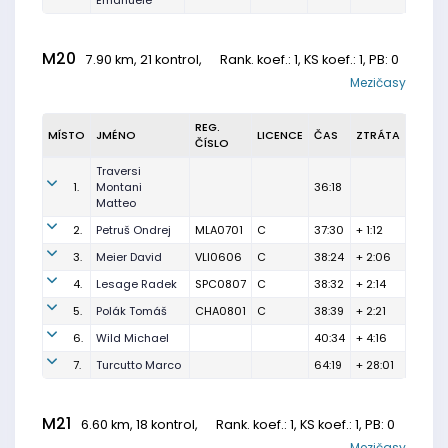
Emanuele
M20
7.90 km, 21 kontrol,
Rank. koef.
: 1, KS koef.: 1, PB: 0
Mezičasy
REG.
MÍSTO
JMÉNO
LICENCE
ČAS
ZTRÁTA
ČÍSLO
Traversi
1.
Montani
36:18
Matteo
2.
Petruš Ondrej
MLA0701
C
37:30
+ 1:12
3.
Meier David
VLI0606
C
38:24
+ 2:06
4.
Lesage Radek
SPC0807
C
38:32
+ 2:14
5.
Polák Tomáš
CHA0801
C
38:39
+ 2:21
6.
Wild Michael
40:34
+ 4:16
7.
Turcutto Marco
64:19
+ 28:01
M21
6.60 km, 18 kontrol,
Rank. koef.
: 1, KS koef.: 1, PB: 0
Mezičasy