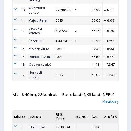
Herwig
Ouhrabka
10.
SPC8003
C
34:35
+ 5:37
Jakub
11.
Vajda Peter
8515
35:03
+ 6:05
cepicka
12.
SLA7201
C
35:18
+ 6:20
Václav
13.
Šafek Jirí
TBM7606
C
35:25
+ 6:27
14.
Molnar Attila
10210
37:01
+ 8:03
15.
Danko Istvan
10211
38:52
+ 9:54
16.
Csaba Szabó
41:45
+ 12:47
Hernadi
17.
9382
43:02
+ 14:04
Jozsef
ME
8.40 km, 23 kontrol,
Rank. koef.
: 1, KS koef.: 1, PB: 0
Mezičasy
REG.
MÍSTO
JMÉNO
LICENCE
ČAS
ZTRÁTA
ČÍSLO
1.
Hradil Jirí
TZL8604
E
31:34