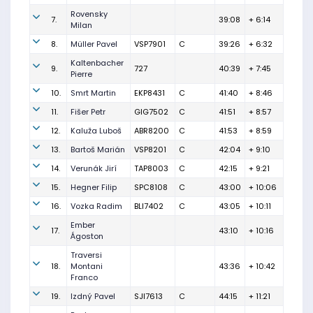
Rovensky
7.
39:08
+ 6:14
Milan
8.
Müller Pavel
VSP7901
C
39:26
+ 6:32
Kaltenbacher
9.
727
40:39
+ 7:45
Pierre
10.
Smrt Martin
EKP8431
C
41:40
+ 8:46
11.
Fišer Petr
GIG7502
C
41:51
+ 8:57
12.
Kaluža Luboš
ABR8200
C
41:53
+ 8:59
13.
Bartoš Marián
VSP8201
C
42:04
+ 9:10
14.
Verunák Jirí
TAP8003
C
42:15
+ 9:21
15.
Hegner Filip
SPC8108
C
43:00
+ 10:06
16.
Vozka Radim
BLI7402
C
43:05
+ 10:11
Ember
17.
43:10
+ 10:16
Ágoston
Traversi
18.
Montani
43:36
+ 10:42
Franco
19.
Izdný Pavel
SJI7613
C
44:15
+ 11:21