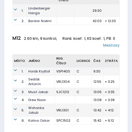
ČÍSLO
Lindenberger
1.
29:30
Hanga
2.
Bardon Noémi
42:03
+ 12:33
M12
2.60 km, 9 kontrol,
Rank. koef.
: 1, KS koef.: 1, PB: 0
Mezičasy
REG.
MÍSTO
JMÉNO
LICENCE
ČAS
ZTRÁTA
ČÍSLO
1.
Horák Kryštof
VSP1400
C
9:30
Sedlák
2.
VRL1304
C
12:55
+ 3:25
Antonín
3.
Musil Jakub
SJC1212
C
13:05
+ 3:35
4.
Drew Nixon
13:08
+ 3:38
Wohanka
5.
VRL1301
C
13:42
+ 4:12
Jakub
6.
Kalina Oskar
SPC1502
C
15:42
+ 6:12