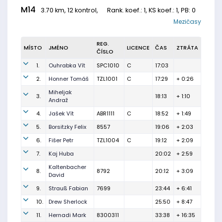
M14
3.70 km, 12 kontrol,
Rank. koef.
: 1, KS koef.: 1, PB: 0
Mezičasy
REG.
MÍSTO
JMÉNO
LICENCE
ČAS
ZTRÁTA
ČÍSLO
1.
Ouhrabka Vít
SPC1010
C
17:03
2.
Honner Tomáš
TZL1001
C
17:29
+ 0:26
Miheljak
3.
18:13
+ 1:10
Andraž
4.
Jašek Vít
ABR1111
C
18:52
+ 1:49
5.
Borsitzky Felix
8557
19:06
+ 2:03
6.
Fišer Petr
TZL1004
C
19:12
+ 2:09
7.
Kaj Huba
20:02
+ 2:59
Kaltenbacher
8.
8792
20:12
+ 3:09
David
9.
Strauß Fabian
7699
23:44
+ 6:41
10.
Drew Sherlock
25:50
+ 8:47
11.
Hernadi Mark
8300311
33:38
+ 16:35