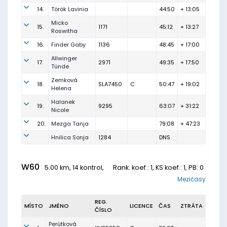
14.
Török Lavinia
44:50
+ 13:05
Micko
15.
1171
45:12
+ 13:27
Roswitha
16.
Finder Gaby
1136
48:45
+ 17:00
Allwinger
17.
2971
49:35
+ 17:50
Tünde
Zemková
18.
SLA7450
C
50:47
+ 19:02
Helena
Halanek
19.
9295
63:07
+ 31:22
Nicole
20.
Mezga Tanja
79:08
+ 47:23
Hnilica Sonja
1284
DNS
W60
5.00 km, 14 kontrol,
Rank. koef.
: 1, KS koef.: 1, PB: 0
Mezičasy
REG.
MÍSTO
JMÉNO
LICENCE
ČAS
ZTRÁTA
ČÍSLO
Perùtková