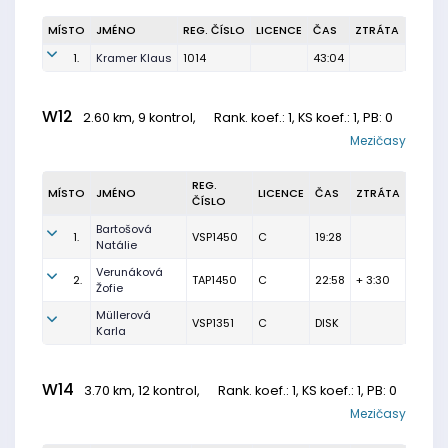
MÍSTO
JMÉNO
REG. ČÍSLO
LICENCE
ČAS
ZTRÁTA
1.
Kramer Klaus
1014
43:04
W12
2.60 km, 9 kontrol,
Rank. koef.
: 1, KS koef.: 1, PB: 0
Mezičasy
REG.
MÍSTO
JMÉNO
LICENCE
ČAS
ZTRÁTA
ČÍSLO
Bartošová
1.
VSP1450
C
19:28
Natálie
Verunáková
2.
TAP1450
C
22:58
+ 3:30
Žofie
Müllerová
VSP1351
C
DISK
Karla
W14
3.70 km, 12 kontrol,
Rank. koef.
: 1, KS koef.: 1, PB: 0
Mezičasy