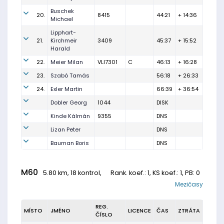
Buschek
20.
8415
44:21
+ 14:36
Michael
Lipphart-
21.
Kirchmeir
3409
45:37
+ 15:52
Harald
22.
Meier Milan
VLI7301
C
46:13
+ 16:28
23.
Szabó Tamás
56:18
+ 26:33
24.
Exler Martin
66:39
+ 36:54
Dobler Georg
1044
DISK
Kinde Kálmán
9355
DNS
Lizan Peter
DNS
Bauman Boris
DNS
M60
5.80 km, 18 kontrol,
Rank. koef.
: 1, KS koef.: 1, PB: 0
Mezičasy
REG.
MÍSTO
JMÉNO
LICENCE
ČAS
ZTRÁTA
ČÍSLO