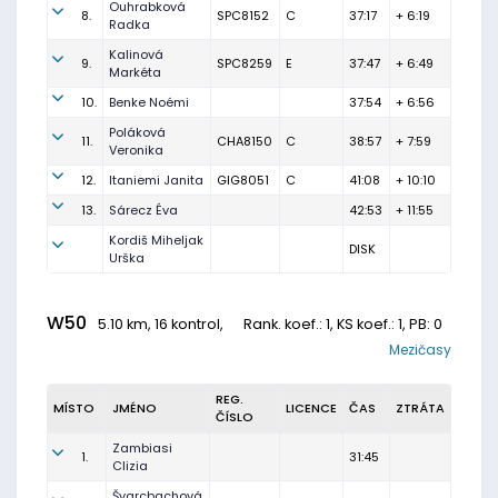
Ouhrabková
8.
SPC8152
C
37:17
+ 6:19
Radka
Kalinová
9.
SPC8259
E
37:47
+ 6:49
Markéta
10.
Benke Noémi
37:54
+ 6:56
Poláková
11.
CHA8150
C
38:57
+ 7:59
Veronika
12.
Itaniemi Janita
GIG8051
C
41:08
+ 10:10
13.
Sárecz Éva
42:53
+ 11:55
Kordiš Miheljak
DISK
Urška
W50
5.10 km, 16 kontrol,
Rank. koef.
: 1, KS koef.: 1, PB: 0
Mezičasy
REG.
MÍSTO
JMÉNO
LICENCE
ČAS
ZTRÁTA
ČÍSLO
Zambiasi
1.
31:45
Clizia
Švarcbachová