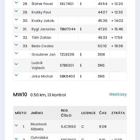
28.
Štáfek Pavel
SKL7401
E
43:54
+ 12:20
29.
Kratky Paul
44:07
+ 12:33
30.
Kratky Jakob
45:36
+ 14:02
31.
Rygl Jaroslav
TBM7044
E
47:20
+ 15:46
32.
Tóth Zoltán
49:33
+ 17:59
33.
Bedo Csaba
50:10
+ 18:36
Graubner Jan
TZL8236
E
DISK
Ludvík
STB9301
E
DNS
Vojtech
Jirka Michal
SBK8403
E
DNS
MW10
Mezičasy
0.50 km, 13 kontrol
REG.
MÍSTO
JMÉNO
LICENCE
ČAS
ZTRÁTA
ČÍSLO
Musilová
1.
SJC1550
C
9:08
Alžbeta
Ouhrabka