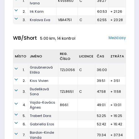
1.
KVS5850
C
39:27
Ivana
2.
Irk Karin
60:53
+ 21:26
3.
Kralova Eva
VBA4751
C
62:55
+ 23:28
WB/Short
Mezičasy
5.00 km, 14 kontrol
REG.
MÍSTO
JMÉNO
LICENCE
ČAS
ZTRÁTA
ČÍSLO
Graubnerová
1.
TZL0056
C
36:00
Eliška
2.
Kiss Vivien
39:51
+ 3:51
Dudešková
3.
TZL8651
C
47:58
+ 11:58
Sona
Vajda-Kovács
4.
8661
49:01
+ 13:01
Ãgnes
5.
Trabert Dora
52:25
+ 16:25
6.
Gabriella Eros
52:42
+ 16:42
Bardon-Kinde
7.
73:34
+ 37:34
Vanda