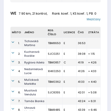
WE
7.90 km, 21 kontrol,
Rank. koef.
: 1, KS koef.: 1, PB: 0
Mezičasy
REG.
MÍSTO
JMÉNO
LICENCE
ČAS
ZTRÁTA
ČÍSLO
Tichovská
1.
TBM8650
E
36:53
Martina
Kucharová
2.
SJC0251
E
38:08
+ 1:15
Rozálie
3.
Ryglova Adela
TBM0857
C
41:19
+ 4:26
Nedomlelová
4.
XHK0250
E
41:26
+ 4:33
Lucie
Mulícková
5.
TBM0362
E
41:33
+ 4:40
Markéta
Musilová
6.
SJC8355
E
42:01
+ 5:08
Vendula
7.
Tamás Bianka
43:24
+ 6:31
Uhnavá
8.
TBM8485
E
43:39
+ 6:46