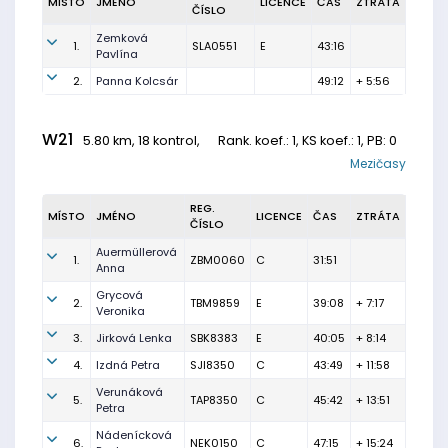
MÍSTO
JMÉNO
LICENCE
ČAS
ZTRÁTA
ČÍSLO
Zemková
1.
SLA0551
E
43:16
Pavlína
2.
Panna Kolcsár
49:12
+ 5:56
W21
5.80 km, 18 kontrol,
Rank. koef.
: 1, KS koef.: 1, PB: 0
Mezičasy
REG.
MÍSTO
JMÉNO
LICENCE
ČAS
ZTRÁTA
ČÍSLO
Auermüllerová
1.
ZBM0060
C
31:51
Anna
Grycová
2.
TBM9859
E
39:08
+ 7:17
Veronika
3.
Jirková Lenka
SBK8383
E
40:05
+ 8:14
4.
Izdná Petra
SJI8350
C
43:49
+ 11:58
Verunáková
5.
TAP8350
C
45:42
+ 13:51
Petra
Nádenícková
6.
NEK0150
C
47:15
+ 15:24