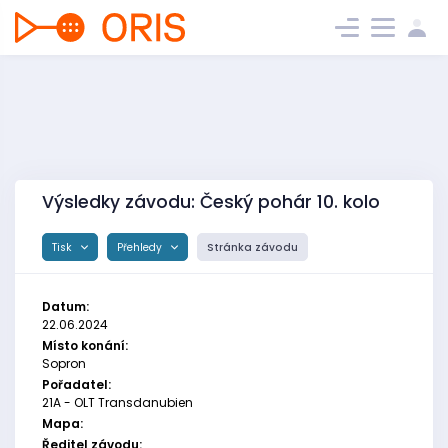
Výsledky závodu: Český pohár 10. kolo
Tisk
Přehledy
Stránka závodu
Datum:
22.06.2024
Místo konání:
Sopron
Pořadatel:
21A - OLT Transdanubien
Mapa:
Ředitel závodu: