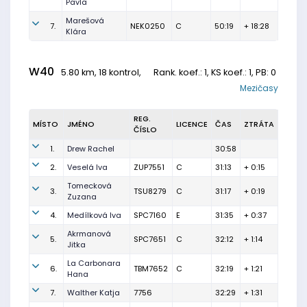
Pavla
Marešová
7.
NEK0250
C
50:19
+ 18:28
Klára
W40
5.80 km, 18 kontrol,
Rank. koef.
: 1, KS koef.: 1, PB: 0
Mezičasy
REG.
MÍSTO
JMÉNO
LICENCE
ČAS
ZTRÁTA
ČÍSLO
1.
Drew Rachel
30:58
2.
Veselá Iva
ZUP7551
C
31:13
+ 0:15
Tomecková
3.
TSU8279
C
31:17
+ 0:19
Zuzana
4.
Medílková Iva
SPC7160
E
31:35
+ 0:37
Akrmanová
5.
SPC7651
C
32:12
+ 1:14
Jitka
La Carbonara
6.
TBM7652
C
32:19
+ 1:21
Hana
7.
Walther Katja
7756
32:29
+ 1:31