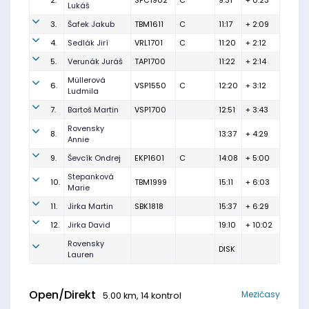
2.
SPC1902
C
9:31
+ 0:23
Lukáš
3.
Šafek Jakub
TBM1611
C
11:17
+ 2:09
4.
Sedlák Jirí
VRL1701
C
11:20
+ 2:12
5.
Verunák Juráš
TAP1700
11:22
+ 2:14
Müllerová
6.
VSP1550
C
12:20
+ 3:12
Ludmila
7.
Bartoš Martin
VSP1700
12:51
+ 3:43
Rovensky
8.
13:37
+ 4:29
Annie
9.
Ševcík Ondrej
EKP1601
C
14:08
+ 5:00
Stepanková
10.
TBM1999
15:11
+ 6:03
Marie
11.
Jirka Martin
SBK1818
15:37
+ 6:29
12.
Jirka David
19:10
+ 10:02
Rovensky
DISK
Lauren
Open/Direkt
Mezičasy
5.00 km, 14 kontrol