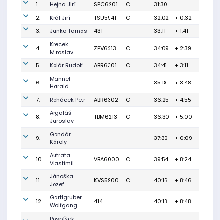
1.
Hejna Jirí
SPC6201
C
31:30
2.
Král Jirí
TSU5941
C
32:02
+ 0:32
3.
Janko Tamas
431
33:11
+ 1:41
Krecek
4.
ZPV6213
C
34:09
+ 2:39
Miroslav
5.
Kolár Rudolf
ABR6301
C
34:41
+ 3:11
Männel
6.
35:18
+ 3:48
Harald
7.
Rehácek Petr
ABR6302
C
36:25
+ 4:55
Argaláš
8.
TBM6213
C
36:30
+ 5:00
Jaroslav
Gondár
9.
37:39
+ 6:09
Károly
Autrata
10.
VBA6000
C
39:54
+ 8:24
Vlastimil
Jánoška
11.
KVS5900
C
40:16
+ 8:46
Jozef
Gartlgruber
12.
414
40:18
+ 8:48
Wolfgang
Pospíšek