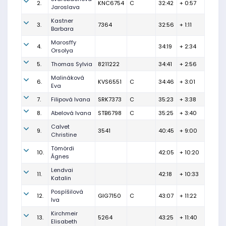
2.
KNC6754
C
32:42
+ 0:57
Jaroslava
Kastner
3.
7364
32:56
+ 1:11
Barbara
Marosffy
4.
34:19
+ 2:34
Orsolya
5.
Thomas Sylvia
8211222
34:41
+ 2:56
Malináková
6.
KVS6551
C
34:46
+ 3:01
Eva
7.
Filipová Ivana
SRK7373
C
35:23
+ 3:38
8.
Abelová Ivana
STB6798
C
35:25
+ 3:40
Calvet
9.
3541
40:45
+ 9:00
Christine
Tömördi
10.
42:05
+ 10:20
Ágnes
Lendvai
11.
42:18
+ 10:33
Katalin
Pospíšilová
12.
GIG7150
C
43:07
+ 11:22
Iva
Kirchmeir
13.
5264
43:25
+ 11:40
Elisabeth