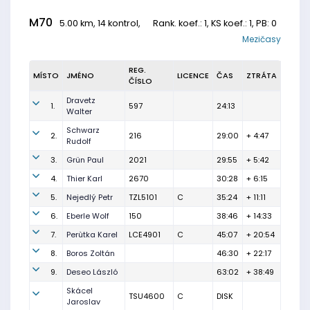
M70
5.00 km, 14 kontrol,
Rank. koef.
: 1, KS koef.: 1, PB: 0
Mezičasy
REG.
MÍSTO
JMÉNO
LICENCE
ČAS
ZTRÁTA
ČÍSLO
Dravetz
1.
597
24:13
Walter
Schwarz
2.
216
29:00
+ 4:47
Rudolf
3.
Grün Paul
2021
29:55
+ 5:42
4.
Thier Karl
2670
30:28
+ 6:15
5.
Nejedlý Petr
TZL5101
C
35:24
+ 11:11
6.
Eberle Wolf
150
38:46
+ 14:33
7.
Perùtka Karel
LCE4901
C
45:07
+ 20:54
8.
Boros Zoltán
46:30
+ 22:17
9.
Deseo László
63:02
+ 38:49
Skácel
TSU4600
C
DISK
Jaroslav