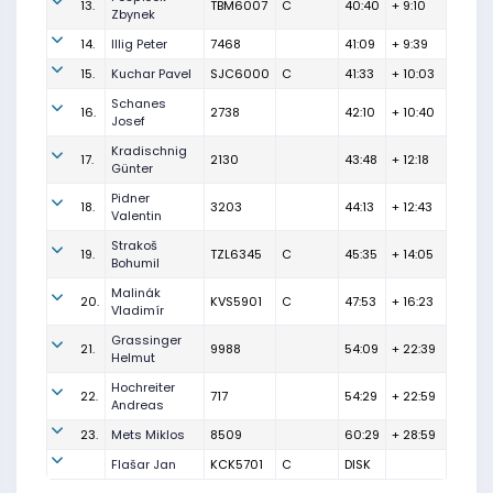
13.
TBM6007
C
40:40
+ 9:10
Zbynek
14.
Illig Peter
7468
41:09
+ 9:39
15.
Kuchar Pavel
SJC6000
C
41:33
+ 10:03
Schanes
16.
2738
42:10
+ 10:40
Josef
Kradischnig
17.
2130
43:48
+ 12:18
Günter
Pidner
18.
3203
44:13
+ 12:43
Valentin
Strakoš
19.
TZL6345
C
45:35
+ 14:05
Bohumil
Malinák
20.
KVS5901
C
47:53
+ 16:23
Vladimír
Grassinger
21.
9988
54:09
+ 22:39
Helmut
Hochreiter
22.
717
54:29
+ 22:59
Andreas
23.
Mets Miklos
8509
60:29
+ 28:59
Flašar Jan
KCK5701
C
DISK