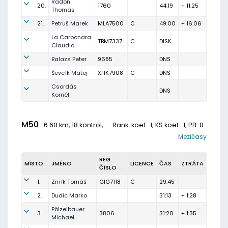
Radon
20.
1760
44:19
+ 11:25
Thomas
21.
Petruš Marek
MLA7500
C
49:00
+ 16:06
La Carbonara
TBM7337
C
DISK
Claudio
Balazs Peter
9685
DNS
Ševcík Matej
XHK7908
C
DNS
Csordás
DNS
Kornél
M50
6.60 km, 18 kontrol,
Rank. koef.
: 1, KS koef.: 1, PB: 0
Mezičasy
REG.
MÍSTO
JMÉNO
LICENCE
ČAS
ZTRÁTA
ČÍSLO
1.
Zrník Tomáš
GIG7118
C
29:45
2.
Dudic Marko
31:13
+ 1:28
Pölzelbauer
3.
3806
31:20
+ 1:35
Michael