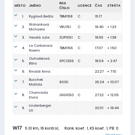
REG.
MÍSTO
JMÉNO
LICENCE
ČAS
ZTRÁTA
ČÍSLO
1.
Ryglová Beáta
TBM1158
C
15:17
Wohanková
2.
VRL1151
C
16:40
+ 1:23
Michaela
3.
Veselá Julie
ZUP1051
C
16:55
+ 1:38
La Carbonara
4.
TBM1156
C
17:07
+ 1:50
Noemi
Ouhrabková
5.
SPC1256
C
18:04
+ 2:47
Bára
6.
Rinaldi Anna
22:27
+ 7:10
Buschek
7.
9030
25:24
+ 10:07
Matilda
Chamrada
8.
GIG1050
C
27:22
+ 12:05
Elvira
Lindenberger
9.
32:01
+ 16:44
Lili
W17
5.10 km, 16 kontrol,
Rank. koef.
: 1, KS koef.: 1, PB: 0