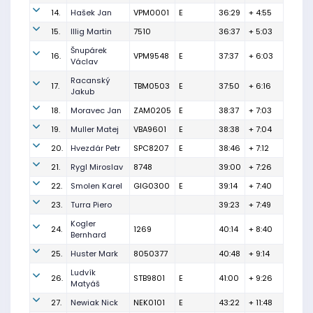
14.
Hašek Jan
VPM0001
E
36:29
+ 4:55
15.
Illig Martin
7510
36:37
+ 5:03
Šnupárek
16.
VPM9548
E
37:37
+ 6:03
Václav
Racanský
17.
TBM0503
E
37:50
+ 6:16
Jakub
18.
Moravec Jan
ZAM0205
E
38:37
+ 7:03
19.
Muller Matej
VBA9601
E
38:38
+ 7:04
20.
Hvezdár Petr
SPC8207
E
38:46
+ 7:12
21.
Rygl Miroslav
8748
39:00
+ 7:26
22.
Smolen Karel
GIG0300
E
39:14
+ 7:40
23.
Turra Piero
39:23
+ 7:49
Kogler
24.
1269
40:14
+ 8:40
Bernhard
25.
Huster Mark
8050377
40:48
+ 9:14
Ludvík
26.
STB9801
E
41:00
+ 9:26
Matyáš
27.
Newiak Nick
NEK0101
E
43:22
+ 11:48