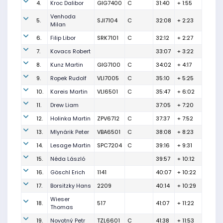
4.
Kroc Dalibor
GIG7400
C
31:40
+ 1:55
Venhoda
5.
SJI7104
C
32:08
+ 2:23
Milan
6.
Filip Libor
SRK7101
C
32:12
+ 2:27
7.
Kovacs Robert
33:07
+ 3:22
8.
Kunz Martin
GIG7100
C
34:02
+ 4:17
9.
Ropek Rudolf
VLI7005
C
35:10
+ 5:25
10.
Kareis Martin
VLI6501
C
35:47
+ 6:02
11.
Drew Liam
37:05
+ 7:20
12.
Holinka Martin
ZPV6712
C
37:37
+ 7:52
13.
Mlynárik Peter
VBA6501
C
38:08
+ 8:23
14.
Lesage Martin
SPC7204
C
39:16
+ 9:31
15.
Néda László
39:57
+ 10:12
16.
Göschl Erich
1141
40:07
+ 10:22
17.
Borsitzky Hans
2209
40:14
+ 10:29
Wieser
18.
517
41:07
+ 11:22
Thomas
19.
Novotný Petr
TZL6601
C
41:38
+ 11:53