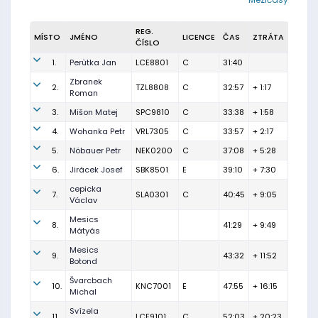
REG.
MÍSTO
JMÉNO
LICENCE
ČAS
ZTRÁTA
ČÍSLO
1.
Perùtka Jan
LCE8801
C
31:40
Zbranek
2.
TZL8808
C
32:57
+ 1:17
Roman
3.
Mišon Matej
SPC9810
C
33:38
+ 1:58
4.
Wohanka Petr
VRL7305
C
33:57
+ 2:17
5.
Nöbauer Petr
NEK0200
C
37:08
+ 5:28
6.
Jirácek Josef
SBK8501
E
39:10
+ 7:30
cepicka
7.
SLA0301
C
40:45
+ 9:05
Václav
Mesics
8.
41:29
+ 9:49
Mátyás
Mesics
9.
43:32
+ 11:52
Botond
Švarcbach
10.
KNC7001
E
47:55
+ 16:15
Michal
Svízela
11.
LCE9101
C
52:03
+ 20:23