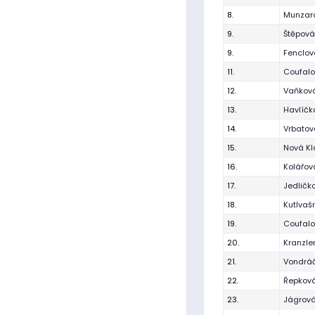
8.
Munzar
9.
Štěpová
9.
Fenclo
11.
Coufal
12.
Vaňková
13.
Havlíčk
14.
Vrbatov
15.
Nová Kl
16.
Kolářov
17.
Jedličk
18.
Kutlvaš
19.
Coufalo
20.
Kranzler
21.
Vondrá
22.
Řepkov
23.
Jágrov