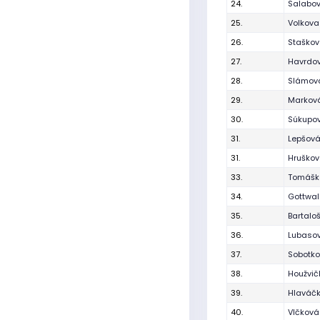
24.
Salabov
25.
Volkova
26.
Staškov
27.
Havrdov
28.
Slámová
29.
Markov
30.
Súkupo
31.
Lepšová
31.
Hruškov
33.
Tomášk
34.
Gottwal
35.
Bartalo
36.
Lubaso
37.
Sobotk
38.
Houžvič
39.
Hlaváčk
40.
Vlčková