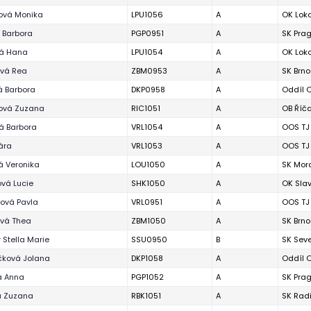
ová Monika
LPU1056
A
OK Lok
 Barbora
PGP0951
A
SK Pra
vá Hana
LPU1054
A
OK Lok
ová Rea
ZBM0953
A
SK Brno
 Barbora
DKP0958
A
Oddíl O
ová Zuzana
RIC1051
A
OB Říč
á Barbora
VRL1054
A
OOS TJ 
ára
VRL1053
A
OOS TJ 
á Veronika
LOU1050
A
SK Mor
ová Lucie
SHK1050
A
OK Slav
rová Pavla
VRL0951
A
OOS TJ 
vá Thea
ZBM1050
A
SK Brno
 Stella Marie
SSU0950
B
SK Sev
čková Jolana
DKP1058
A
Oddíl O
á Anna
PGP1052
A
SK Pra
á Zuzana
RBK1051
A
SK Radi