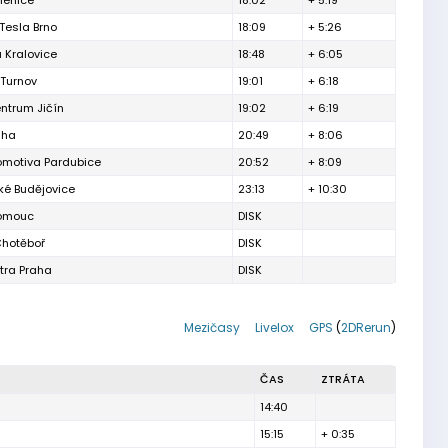
enice
18:02
+ 5:19
Tesla Brno
18:09
+ 5:26
 Kralovice
18:48
+ 6:05
 Turnov
19:01
+ 6:18
ntrum Jičín
19:02
+ 6:19
aha
20:49
+ 8:06
omotiva Pardubice
20:52
+ 8:09
ké Budějovice
23:13
+ 10:30
omouc
DISK
Chotěboř
DISK
tra Praha
DISK
Mezičasy
Livelox
GPS
(
2DRerun
)
ČAS
ZTRÁTA
14:40
15:15
+ 0:35