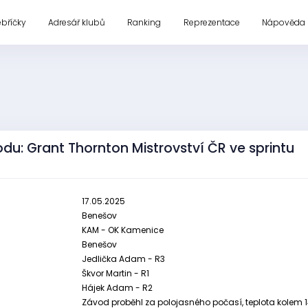
ebříčky
Adresář klubů
Ranking
Reprezentace
Nápověda
du: Grant Thornton Mistrovství ČR ve sprintu
17.05.2025
Benešov
KAM - OK Kamenice
Benešov
Jedlička Adam - R3
Škvor Martin - R1
Hájek Adam - R2
Závod proběhl za polojasného počasí, teplota kolem 1