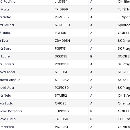
á Pavlína
JIL0954
A
OK Jil
 Maja
TRI0959
A
TJ TŽ T
á Sofie
PBM0952
A
TJ Spar
á Selina
SJC0950
A
Sportce
 Julie
LCE1051
A
OOB TJ
á Eva
ZBM0954
A
SK Brno
vá Sára
PGP1151
A
SK Pra
 Lucie
SRK0951
B
SOOB Sp
á Tereza
PGP0953
A
SK Pra
ová Anna
STE1051
A
SK SKI-
dová Amálie
STE0952
A
SK SKI-
šová Ada
PGP1050
A
SK Pra
vá Nela
STA1152
A
OK Stře
ová Lada
OPI0951
A
Orienta
ková Kateřina
TUR0952
B
OOB TJ
ová Lucie
TAP1050
B
KOB Tre
 Markéta
VIC0951
A
OB Vizo