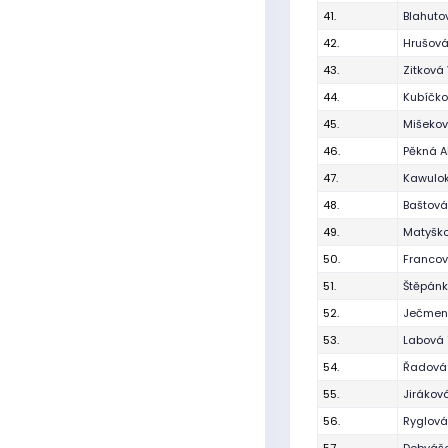
41.
Blahuto
42.
Hrušová
43.
Zitková
44.
Kubíčko
45.
Mišekov
46.
Pěkná A
47.
Kawulok
48.
Baštová
49.
Matyško
50.
Francov
51.
Štěpán
52.
Ječmen
53.
Labová
54.
Řadová
55.
Jirákov
56.
Ryglová