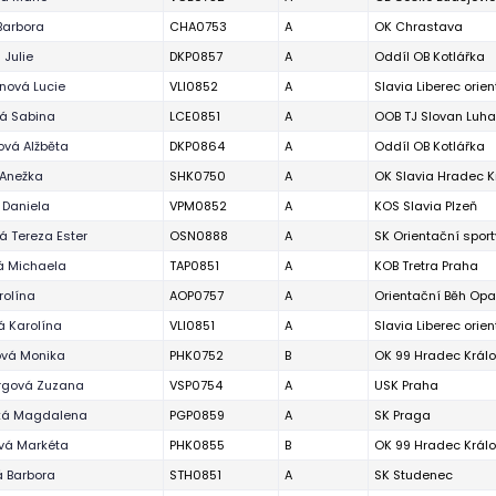
Barbora
CHA0753
A
OK Chrastava
 Julie
DKP0857
A
Oddíl OB Kotlářka
nová Lucie
VLI0852
A
Slavia Liberec orie
á Sabina
LCE0851
A
OOB TJ Slovan Luh
vá Alžběta
DKP0864
A
Oddíl OB Kotlářka
 Anežka
SHK0750
A
OK Slavia Hradec K
 Daniela
VPM0852
A
KOS Slavia Plzeň
 Tereza Ester
OSN0888
A
SK Orientační spor
á Michaela
TAP0851
A
KOB Tretra Praha
rolína
AOP0757
A
Orientační Běh Op
 Karolína
VLI0851
A
Slavia Liberec orie
ová Monika
PHK0752
B
OK 99 Hradec Král
rgová Zuzana
VSP0754
A
USK Praha
ká Magdalena
PGP0859
A
SK Praga
vá Markéta
PHK0855
B
OK 99 Hradec Král
 Barbora
STH0851
A
SK Studenec