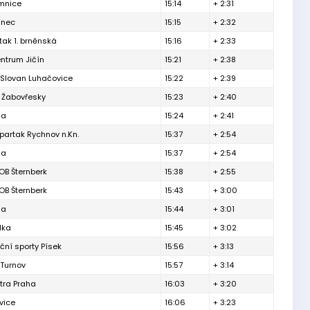
emnice
15:14
+ 2:31
řinec
15:15
+ 2:32
tak 1. brněnská
15:16
+ 2:33
ntrum Jičín
15:21
+ 2:38
 Slovan Luhačovice
15:22
+ 2:39
 Žabovřesky
15:23
+ 2:40
ga
15:24
+ 2:41
artak Rychnov n.Kn.
15:37
+ 2:54
ga
15:37
+ 2:54
OB Šternberk
15:38
+ 2:55
OB Šternberk
15:43
+ 3:00
ga
15:44
+ 3:01
lka
15:45
+ 3:02
ční sporty Písek
15:56
+ 3:13
 Turnov
15:57
+ 3:14
tra Praha
16:03
+ 3:20
vice
16:06
+ 3:23