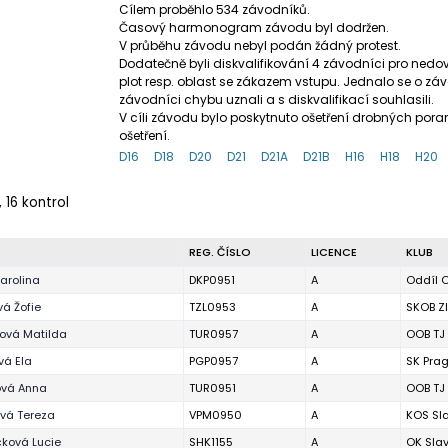
Cílem proběhlo 534 závodníků.
Časový harmonogram závodu byl dodržen.
V průběhu závodu nebyl podán žádný protest.
Dodatečně byli diskvalifikování 4 závodníci pro ne
plot resp. oblast se zákazem vstupu. Jednalo se o záv
závodníci chybu uznali a s diskvalifikací souhlasili.
V cíli závodu bylo poskytnuto ošetření drobných por
ošetření.
D16
D18
D20
D21
D21A
D21B
H16
H18
H20
 16 kontrol
REG. ČÍSLO
LICENCE
KLUB
Carolina
DKP0951
A
Oddíl O
vá Žofie
TZL0953
A
SKOB Zl
ová Matilda
TUR0957
A
OOB TJ
vá Ela
PGP0957
A
SK Pra
ová Anna
TUR0951
A
OOB TJ
ová Tereza
VPM0950
A
KOS Sla
ková Lucie
SHK1155
A
OK Slav