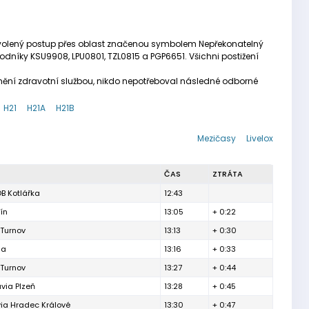
dovolený postup přes oblast značenou symbolem Nepřekonatelný
odníky KSU9908, LPU0801, TZL0815 a PGP6651. Všichni postižení
anění zdravotní službou, nikdo nepotřeboval následné odborné
H21
H21A
H21B
Mezičasy
Livelox
ČAS
ZTRÁTA
B Kotlářka
12:43
ín
13:05
+ 0:22
 Turnov
13:13
+ 0:30
ga
13:16
+ 0:33
 Turnov
13:27
+ 0:44
via Plzeň
13:28
+ 0:45
ia Hradec Králové
13:30
+ 0:47