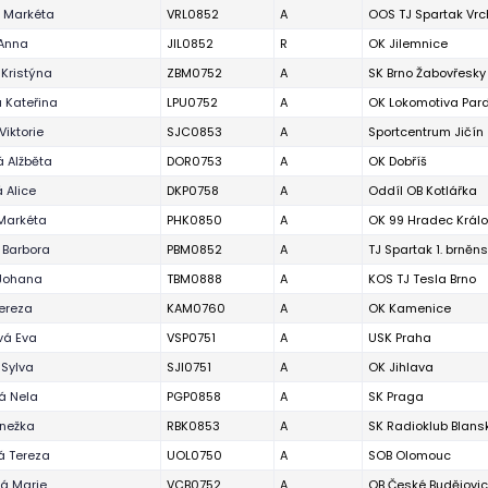
 Markéta
VRL0852
A
OOS TJ Spartak Vrc
 Anna
JIL0852
R
OK Jilemnice
 Kristýna
ZBM0752
A
SK Brno Žabovřesky
á Kateřina
LPU0752
A
OK Lokomotiva Par
Viktorie
SJC0853
A
Sportcentrum Jičín
 Alžběta
DOR0753
A
OK Dobříš
 Alice
DKP0758
A
Oddíl OB Kotlářka
Markéta
PHK0850
A
OK 99 Hradec Král
 Barbora
PBM0852
A
TJ Spartak 1. brněn
Johana
TBM0888
A
KOS TJ Tesla Brno
ereza
KAM0760
A
OK Kamenice
vá Eva
VSP0751
A
USK Praha
Sylva
SJI0751
A
OK Jihlava
á Nela
PGP0858
A
SK Praga
Anežka
RBK0853
A
SK Radioklub Blans
á Tereza
UOL0750
A
SOB Olomouc
á Marie
VCB0752
A
OB České Budějovi