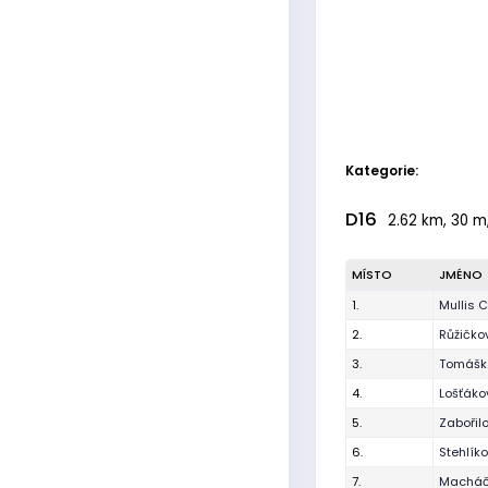
Kategorie:
D16
2.62 km, 30 m,
MÍSTO
JMÉNO
1.
Mullis 
2.
Růžičko
3.
Tomášk
4.
Lošťáko
5.
Zabořil
6.
Stehlík
7.
Macháč