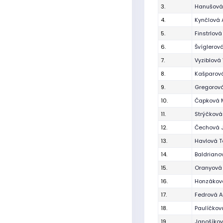
3.
Hanušová
4.
Kynčlová
5.
Finstrlová
6.
Švíglerov
7.
Vyziblová 
8.
Kašparová
9.
Gregorová
10.
Čapková 
11.
Strýčková
12.
Čechová 
13.
Havlová T
14.
Baldriano
15.
Oranyová 
16.
Honzákov
17.
Fedrová 
18.
Paulíčkov
19.
Janošíkov