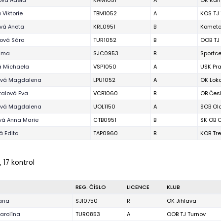
ová Adéla
KAM1051
A
OK Kam
 Viktorie
TBM1052
A
KOS TJ 
vá Aneta
KRL0951
B
Kometa
ová Sára
TUR1052
B
OOB TJ
 Ema
SJC0953
B
Sportce
á Michaela
VSP1050
A
USK Pr
ová Magdalena
LPU1052
A
OK Lok
alová Eva
VCB1060
B
OB Čes
ová Magdalena
UOL1150
A
SOB Ol
vá Anna Marie
CTB0951
B
SK OB 
á Edita
TAP0960
B
KOB Tre
 17 kontrol
REG. ČÍSLO
LICENCE
KLUB
ana
SJI0750
R
OK Jihlava
arolína
TUR0853
A
OOB TJ Turnov