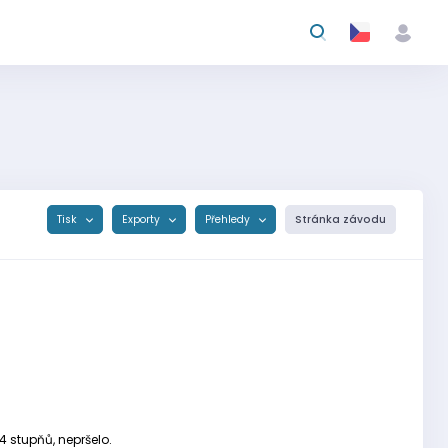
Tisk
Exporty
Přehledy
Stránka závodu
4 stupňů, nepršelo.