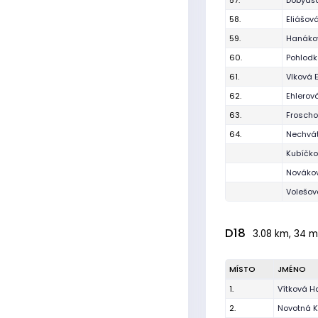
57.
Dobyáš
58.
Eliášová
59.
Hanáko
60.
Pohlodk
61.
Vlková
62.
Ehlerov
63.
Frosch
64.
Nechvát
Kubíčk
Nováko
Volešov
D18
3.08 km, 34 m,
MÍSTO
JMÉNO
1.
Vítková H
2.
Novotná K