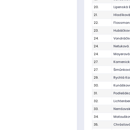
20.
Lipenská 
21.
Hladíková
22.
Flossman
23.
Hubáčkov
24.
Vondráčko
24.
Netuková
24.
Mayerová
27.
Kamenická
27.
Šimůnkov
29.
Rychlá Ka
30.
Kunášková
31.
Podlešák
32.
Lichtenbe
33.
Nemšovs
34.
Matouško
35.
Chrástová