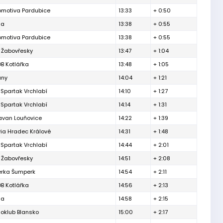
omotiva Pardubice
13:33
+ 0:50
ga
13:38
+ 0:55
omotiva Pardubice
13:38
+ 0:55
 Žabovřesky
13:47
+ 1:04
B Kotlářka
13:48
+ 1:05
any
14:04
+ 1:21
Spartak Vrchlabí
14:10
+ 1:27
Spartak Vrchlabí
14:14
+ 1:31
avan Louňovice
14:22
+ 1:39
ia Hradec Králové
14:31
+ 1:48
Spartak Vrchlabí
14:44
+ 2:01
 Žabovřesky
14:51
+ 2:08
erka Šumperk
14:54
+ 2:11
B Kotlářka
14:56
+ 2:13
ga
14:58
+ 2:15
oklub Blansko
15:00
+ 2:17