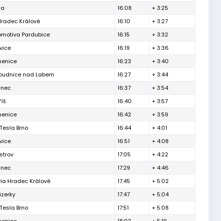
ga
16:08
+ 3:25
Hradec Králové
16:10
+ 3:27
omotiva Pardubice
16:15
+ 3:32
vice
16:19
+ 3:36
enice
16:23
+ 3:40
oudnice nad Labem
16:27
+ 3:44
řinec
16:37
+ 3:54
íš
16:40
+ 3:57
enice
16:42
+ 3:59
Tesla Brno
16:44
+ 4:01
vice
16:51
+ 4:08
strov
17:05
+ 4:22
řinec
17:29
+ 4:46
ia Hradec Králové
17:45
+ 5:02
izerky
17:47
+ 5:04
Tesla Brno
17:51
+ 5:08