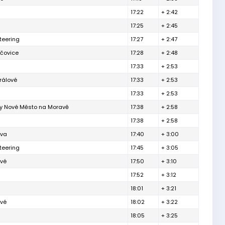
17:22
+ 2:42
17:25
+ 2:45
nteering
17:27
+ 2:47
ačovice
17:28
+ 2:48
17:33
+ 2:53
rálové
17:33
+ 2:53
17:33
+ 2:53
ty Nové Město na Moravě
17:38
+ 2:58
17:38
+ 2:58
ava
17:40
+ 3:00
nteering
17:45
+ 3:05
ové
17:50
+ 3:10
17:52
+ 3:12
18:01
+ 3:21
ové
18:02
+ 3:22
18:05
+ 3:25