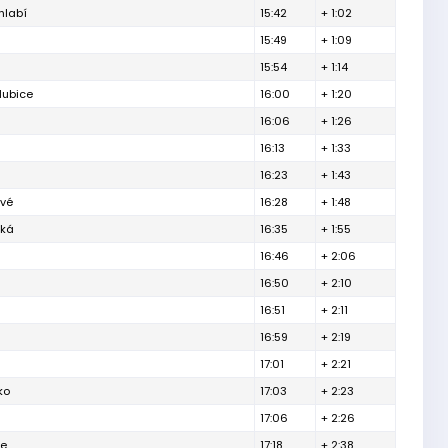
hlabí
15:42
+ 1:02
15:49
+ 1:09
15:54
+ 1:14
dubice
16:00
+ 1:20
16:06
+ 1:26
16:13
+ 1:33
16:23
+ 1:43
ové
16:28
+ 1:48
ská
16:35
+ 1:55
16:46
+ 2:06
16:50
+ 2:10
16:51
+ 2:11
16:59
+ 2:19
17:01
+ 2:21
ko
17:03
+ 2:23
17:06
+ 2:26
ce
17:18
+ 2:38