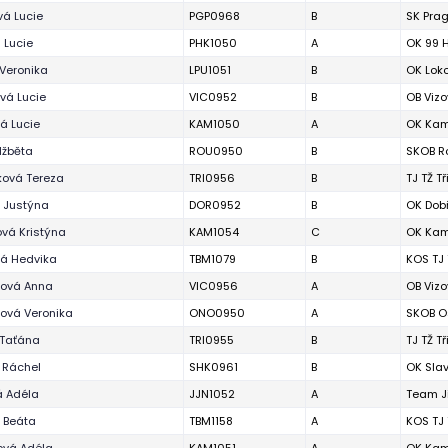
vá Lucie
PGP0968
B
SK Pra
 Lucie
PHK1050
A
OK 99 
 Veronika
LPU1051
B
OK Lok
vá Lucie
VIC0952
B
OB Vizo
á Lucie
KAM1050
A
OK Kam
lžběta
ROU0950
B
SKOB R
ová Tereza
TRI0956
B
TJ TŽ T
 Justýna
DOR0952
B
OK Dobř
vá Kristýna
KAM1054
C
OK Kam
á Hedvika
TBM1079
B
KOS TJ 
ková Anna
VIC0956
A
OB Vizo
ová Veronika
ONO0950
A
SKOB O
 Taťána
TRI0955
B
TJ TŽ T
 Ráchel
SHK0961
B
OK Slav
á Adéla
JJN1052
A
Team J
 Beáta
TBM1158
A
KOS TJ 