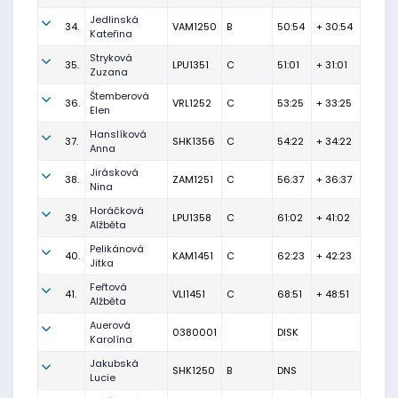
Jedlinská
34.
VAM1250
B
50:54
+ 30:54
Kateřina
Stryková
35.
LPU1351
C
51:01
+ 31:01
Zuzana
Štemberová
36.
VRL1252
C
53:25
+ 33:25
Elen
Hanslíková
37.
SHK1356
C
54:22
+ 34:22
Anna
Jirásková
38.
ZAM1251
C
56:37
+ 36:37
Nina
Horáčková
39.
LPU1358
C
61:02
+ 41:02
Alžběta
Pelikánová
40.
KAM1451
C
62:23
+ 42:23
Jitka
Feřtová
41.
VLI1451
C
68:51
+ 48:51
Alžběta
Auerová
0380001
DISK
Karolína
Jakubská
SHK1250
B
DNS
Lucie