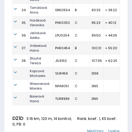
Tomášová
34.
SRK0554
B
83:33
+ 38:22
Anna
Horáková
35.
PHK0353
C
85:23
+ 40:12
Veronika
Jelínková
36.
LPU0254
C
89:50
+ 44:39
Adéla
Vrábelová
37.
PHK0454
B
100:31
+ 55:20
Hana
Dlouhá
38.
JIL9150
C
107:36
+ 62:25
Tereza
Kopcová
VLI8456
C
DISK
Michaela
Wiesnerová
NPA9051
C
DNS
Monika
Baierová
TUR8989
C
DNS
Hana
D21D
3.16 km, 120 m, 14 kontrol,
Rank. koef.
: 1, KS koef.:
0, PB: 0
Mezičasy
Livelox