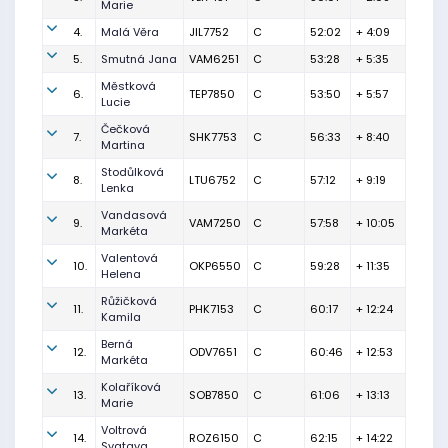
Marie
4.
Malá Věra
JIL7752
C
52:02
+ 4:09
5.
Smutná Jana
VAM6251
C
53:28
+ 5:35
Městková
6.
TEP7850
C
53:50
+ 5:57
Lucie
Čečková
7.
SHK7753
C
56:33
+ 8:40
Martina
Stodůlková
8.
LTU6752
C
57:12
+ 9:19
Lenka
Vandasová
9.
VAM7250
C
57:58
+ 10:05
Markéta
Valentová
10.
OKP6550
C
59:28
+ 11:35
Helena
Růžičková
11.
PHK7153
C
60:17
+ 12:24
Kamila
Berná
12.
ODV7651
C
60:46
+ 12:53
Markéta
Kolaříková
13.
SOB7850
C
61:06
+ 13:13
Marie
Voltrová
14.
ROZ6150
C
62:15
+ 14:22
Svatava