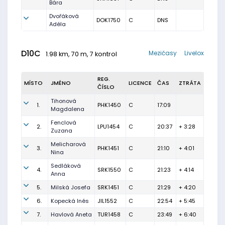
Bára
Dvořáková
DOK1750
C
DNS
Adéla
D10C
Mezičasy
Livelox
1.98 km, 70 m, 7 kontrol
REG.
MÍSTO
JMÉNO
LICENCE
ČAS
ZTRÁTA
ČÍSLO
Tihonová
1.
PHK1450
C
17:09
Magdalena
Fenclová
2.
LPU1454
C
20:37
+ 3:28
Zuzana
Melicharová
3.
PHK1451
C
21:10
+ 4:01
Nina
Sedláková
4.
SRK1550
C
21:23
+ 4:14
Anna
5.
Milská Josefa
SRK1451
C
21:29
+ 4:20
6.
Kopecká Inés
JIL1552
C
22:54
+ 5:45
7.
Havlová Aneta
TUR1458
C
23:49
+ 6:40