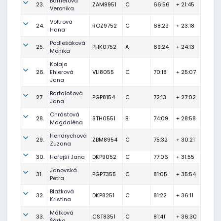
Barnetová
23.
ZAM9951
C
66:56
+ 21:45
Veronika
Voltrová
24.
ROZ9752
C
68:29
+ 23:18
Hana
Podlešáková
25.
PHK0752
A
69:24
+ 24:13
Monika
Kolaja
26.
Ehlerová
VLI8055
C
70:18
+ 25:07
Jana
Bartalošová
27.
PGP8154
C
72:13
+ 27:02
Jana
Chrástová
28.
STH0551
B
74:09
+ 28:58
Magdaléna
Hendrychová
29.
ZBM8954
C
75:32
+ 30:21
Zuzana
30.
Hořejší Jana
DKP9052
C
77:06
+ 31:55
Janovská
31.
PGP7355
C
81:05
+ 35:54
Petra
Blažková
32.
DKP8251
C
81:22
+ 36:11
Kristina
Málková
33.
CST8351
C
81:41
+ 36:30
Šárka