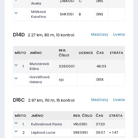
ZAM1051
C
DNS
Aneta
Málková
SHK1051
B
DNS
Karolína
D14D
Mezičasy
Livelox
2.27 km, 80 m, 10 kontrol
REG.
MÍSTO
JMÉNO
LICENCE
ČAS
ZTRÁTA
ČÍSLO
Munzarová
1.
0260001
46:03
Klára
Horváthová
sjc
DISK
Helena
D16C
Mezičasy
Livelox
2.97 km, 110 m, 15 kontrol
MÍSTO
JMÉNO
REG. ČÍSLO
ČAS
ZTRÁTA
1.
Kutlvašrová Pavla
VRL0951
37:20
2.
Lepšová Lucie
SRK0951
39:07
+ 1:47