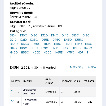
Ředitel závodu:
Pilgr Bohuslav
Hlavní rozhodčí:
Šafář Miroslav - R3
Stavitel tratí:
Pilgr Luděk - R3, Kovářová Anna - R3
Kategorie:
D10N
D10C
D12C
D12D
D14C
D14D
D16C
D18C
D21C
D21D
D35C
D35D
D45C
D45D
D55C
D55D
D65C
D70C
H10N
H10C
H12C
H12D
H14C
H14D
H16C
H18C
H21C
H21D
H35C
H35D
H45C
H45D
H55C
H55D
H65C
H65D
H75C
HDR
P
T
D10N
Mezičasy
Livelox
2.52 km, 30 m, 8 kontrol
REG.
MÍSTO
JMÉNO
LICENCE
ČAS
ZTRÁTA
ČÍSLO
Jirásková
1.
LPU1652
C
28:18
Jasmína
Hamerská
2.
VAM1550
C
38:30
+ 10:12
Karin