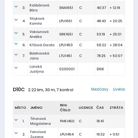
Kalibánová
3.
SNA1651
C
40:37
+ 12:19
Bára
Stryková
4.
LPU1651
C
48:43
+ 20:25
Kamila
Vokounová
5.
SRK1651
C
53:19
+ 25:01
Anežka
6.
Křížová Dorota
LPU1453
C
56:22
+ 28:04
Bolehovská
7.
LTU1451
C
78:25
+ 50:07
Jana
Lonská
0230001
DISK
Justýna
D10C
Mezičasy
Livelox
2.22 km, 30 m, 7 kontrol
REG.
MÍSTO
JMÉNO
LICENCE
ČAS
ZTRÁTA
ČÍSLO
Tihonová
1.
PHK1450
C
18:41
Magdalena
Fenclová
2.
LPU1454
C
19:32
+ 0:51
Zuzana