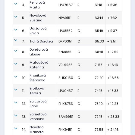
Fenclová
4.
LPU7667
R
61:18
+ 5:36
Marta
Nováková
5.
NPA9151
R
63:14
+ 7:32
Zuzana
Udržalová
6.
LPU8552
C
65:19
+ 9:37
Pavla
7.
Tichá Dorotea
DKP0351
C
65:33
+ 9:51
Doležalová
8.
SNA8851
C
68:41
+ 12:59
Libuše
Matoušová
9.
VRL9955
C
71:58
+ 16:16
Kateřina
Kroniková
10.
SHK0150
C
72:40
+ 16:58
Štěpánka
Brožková
11.
LPU0457
B
74:15
+ 18:33
Tereza
Balcarová
12.
PHK8753
C
75:10
+ 19:28
Jana
Barnetová
13.
ZAM9951
C
79:15
+ 23:33
Veronika
Novotná
14.
PHK9451
C
79:58
+ 24:16
Markéta