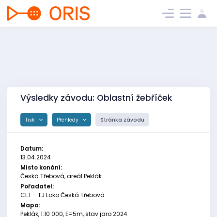
Výsledky závodu: Oblastní žebříček
Tisk
Přehledy
Stránka závodu
Datum:
13.04.2024
Místo konání:
Česká Třebová, areál Peklák
Pořadatel:
CET - TJ Loko Česká Třebová
Mapa:
Peklák, 1:10 000, E=5m, stav jaro 2024