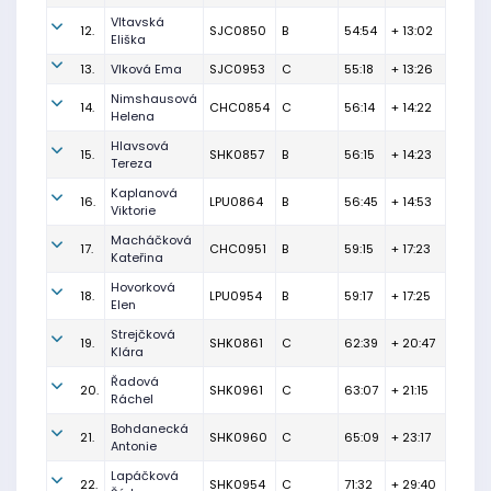
Vltavská
12.
SJC0850
B
54:54
+ 13:02
Eliška
13.
Vlková Ema
SJC0953
C
55:18
+ 13:26
Nimshausová
14.
CHC0854
C
56:14
+ 14:22
Helena
Hlavsová
15.
SHK0857
B
56:15
+ 14:23
Tereza
Kaplanová
16.
LPU0864
B
56:45
+ 14:53
Viktorie
Macháčková
17.
CHC0951
B
59:15
+ 17:23
Kateřina
Hovorková
18.
LPU0954
B
59:17
+ 17:25
Elen
Strejčková
19.
SHK0861
C
62:39
+ 20:47
Klára
Řadová
20.
SHK0961
C
63:07
+ 21:15
Ráchel
Bohdanecká
21.
SHK0960
C
65:09
+ 23:17
Antonie
Lapáčková
22.
SHK0954
C
71:32
+ 29:40