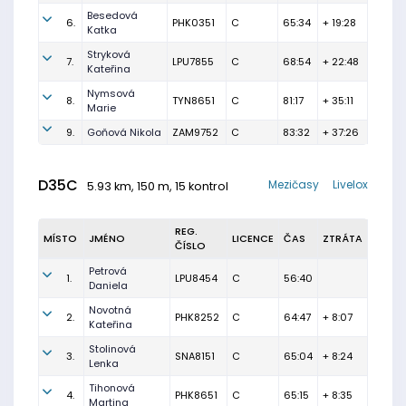
Besedová
6.
PHK0351
C
65:34
+ 19:28
Katka
Stryková
7.
LPU7855
C
68:54
+ 22:48
Kateřina
Nymsová
8.
TYN8651
C
81:17
+ 35:11
Marie
9.
Goňová Nikola
ZAM9752
C
83:32
+ 37:26
D35C
Mezičasy
Livelox
5.93 km, 150 m, 15 kontrol
REG.
MÍSTO
JMÉNO
LICENCE
ČAS
ZTRÁTA
ČÍSLO
Petrová
1.
LPU8454
C
56:40
Daniela
Novotná
2.
PHK8252
C
64:47
+ 8:07
Kateřina
Stolinová
3.
SNA8151
C
65:04
+ 8:24
Lenka
Tihonová
4.
PHK8651
C
65:15
+ 8:35
Martina