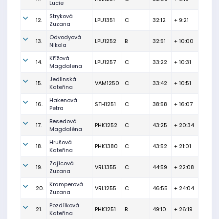
Lucie
Stryková
12.
LPU1351
C
32:12
+ 9:21
Zuzana
Odvodyová
13.
LPU1252
B
32:51
+ 10:00
Nikola
Křížová
14.
LPU1257
C
33:22
+ 10:31
Magdalena
Jedlinská
15.
VAM1250
C
33:42
+ 10:51
Kateřina
Hakenová
16.
STH1251
C
38:58
+ 16:07
Petra
Besedová
17.
PHK1252
C
43:25
+ 20:34
Magdaléna
Hrušová
18.
PHK1380
C
43:52
+ 21:01
Kateřina
Zajícová
19.
VRL1355
C
44:59
+ 22:08
Zuzana
Kramperová
20.
VRL1255
C
46:55
+ 24:04
Zuzana
Pozdílková
21.
PHK1251
B
49:10
+ 26:19
Kateřina