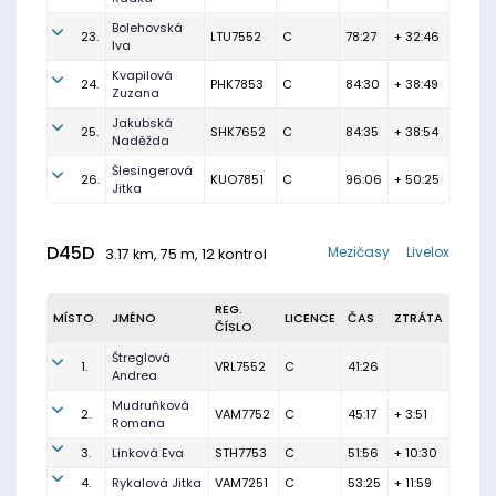
Bolehovská
23.
LTU7552
C
78:27
+ 32:46
Iva
Kvapilová
24.
PHK7853
C
84:30
+ 38:49
Zuzana
Jakubská
25.
SHK7652
C
84:35
+ 38:54
Naděžda
Šlesingerová
26.
KUO7851
C
96:06
+ 50:25
Jitka
D45D
Mezičasy
Livelox
3.17 km, 75 m, 12 kontrol
REG.
MÍSTO
JMÉNO
LICENCE
ČAS
ZTRÁTA
ČÍSLO
Štreglová
1.
VRL7552
C
41:26
Andrea
Mudruňková
2.
VAM7752
C
45:17
+ 3:51
Romana
3.
Linková Eva
STH7753
C
51:56
+ 10:30
4.
Rykalová Jitka
VAM7251
C
53:25
+ 11:59