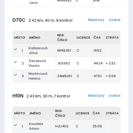
NPA5552
C
DISK
Jana
D70C
Mezičasy
Livelox
2.42 km, 40 m, 9 kontrol
REG.
MÍSTO
JMÉNO
LICENCE
ČAS
ZTRÁTA
ČÍSLO
Kalibánová
1.
NPA5351
C
41:52
Jiřina
Zlesáková
2.
JIL5362
C
44:24
+ 2:32
Vlasta
Martincová
3.
ZAM5051
C
47:01
+ 5:09
Helena
H10N
Mezičasy
Livelox
2.43 km, 30 m, 7 kontrol
REG.
MÍSTO
JMÉNO
LICENCE
ČAS
ZTRÁTA
ČÍSLO
Koudela
1.
HJL1402
C
25:06
Adam