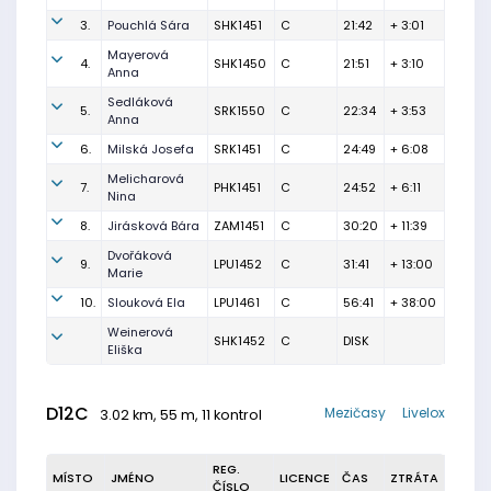
3.
Pouchlá Sára
SHK1451
C
21:42
+ 3:01
Mayerová
4.
SHK1450
C
21:51
+ 3:10
Anna
Sedláková
5.
SRK1550
C
22:34
+ 3:53
Anna
6.
Milská Josefa
SRK1451
C
24:49
+ 6:08
Melicharová
7.
PHK1451
C
24:52
+ 6:11
Nina
8.
Jirásková Bára
ZAM1451
C
30:20
+ 11:39
Dvořáková
9.
LPU1452
C
31:41
+ 13:00
Marie
10.
Slouková Ela
LPU1461
C
56:41
+ 38:00
Weinerová
SHK1452
C
DISK
Eliška
D12C
Mezičasy
Livelox
3.02 km, 55 m, 11 kontrol
REG.
MÍSTO
JMÉNO
LICENCE
ČAS
ZTRÁTA
ČÍSLO