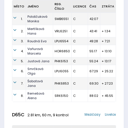
REG.
MÍSTO
JMÉNO
LICENCE
ČAS
ZTRÁTA
ČÍSLO
Pološčuková
1.
SMB6551
C
42:07
Monika
Mertlíková
2.
VRL6251
C
43:41
+ 1:34
Hana
3.
Roudná Eva
LPU6554
C
49:28
+ 7:21
Vaňurová
4.
HOR6850
C
55:17
+ 13:10
Marcela
5.
Justová Jana
PHK6153
C
55:24
+ 13:17
Smrčková
6.
LPU6055
C
67:29
+ 25:22
Olga
Šabatová
7.
PHK6853
C
69:30
+ 27:23
Jana
Remešová
8.
SRK6150
C
88:02
+ 45:55
Alena
D65C
Mezičasy
Livelox
2.81 km, 60 m, 9 kontrol