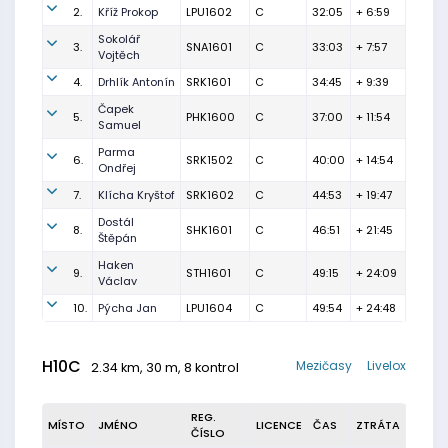
2.
Kříž Prokop
LPU1602
C
32:05
+ 6:59
Sokolář
3.
SNA1601
C
33:03
+ 7:57
Vojtěch
4.
Drhlík Antonín
SRK1601
C
34:45
+ 9:39
Čapek
5.
PHK1600
C
37:00
+ 11:54
Samuel
Parma
6.
SRK1502
C
40:00
+ 14:54
Ondřej
7.
Klícha Kryštof
SRK1602
C
44:53
+ 19:47
Dostál
8.
SHK1601
C
46:51
+ 21:45
Štěpán
Haken
9.
STH1601
C
49:15
+ 24:09
Václav
10.
Pýcha Jan
LPU1604
C
49:54
+ 24:48
H10C
Mezičasy
Livelox
2.34 km, 30 m, 8 kontrol
REG.
MÍSTO
JMÉNO
LICENCE
ČAS
ZTRÁTA
ČÍSLO