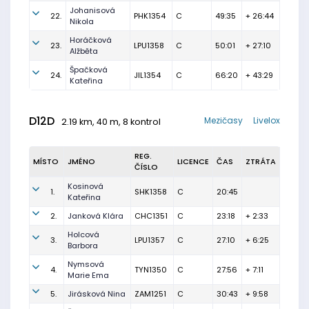
Johanisová
22.
PHK1354
C
49:35
+ 26:44
Nikola
Horáčková
23.
LPU1358
C
50:01
+ 27:10
Alžběta
Špačková
24.
JIL1354
C
66:20
+ 43:29
Kateřina
D12D
Mezičasy
Livelox
2.19 km, 40 m, 8 kontrol
REG.
MÍSTO
JMÉNO
LICENCE
ČAS
ZTRÁTA
ČÍSLO
Kosinová
1.
SHK1358
C
20:45
Kateřina
2.
Janková Klára
CHC1351
C
23:18
+ 2:33
Holcová
3.
LPU1357
C
27:10
+ 6:25
Barbora
Nymsová
4.
TYN1350
C
27:56
+ 7:11
Marie Ema
5.
Jirásková Nina
ZAM1251
C
30:43
+ 9:58