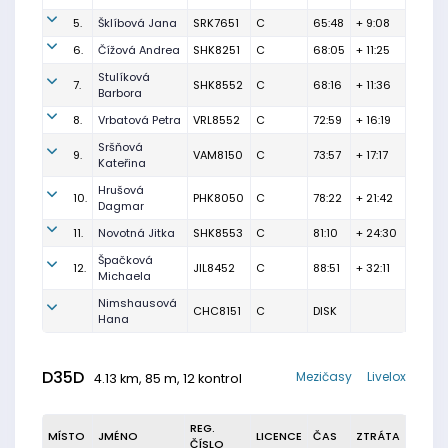
5.
Šklíbová Jana
SRK7651
C
65:48
+ 9:08
6.
Čížová Andrea
SHK8251
C
68:05
+ 11:25
Stulíková
7.
SHK8552
C
68:16
+ 11:36
Barbora
8.
Vrbatová Petra
VRL8552
C
72:59
+ 16:19
Sršňová
9.
VAM8150
C
73:57
+ 17:17
Kateřina
Hrušová
10.
PHK8050
C
78:22
+ 21:42
Dagmar
11.
Novotná Jitka
SHK8553
C
81:10
+ 24:30
Špačková
12.
JIL8452
C
88:51
+ 32:11
Michaela
Nimshausová
CHC8151
C
DISK
Hana
D35D
Mezičasy
Livelox
4.13 km, 85 m, 12 kontrol
REG.
MÍSTO
JMÉNO
LICENCE
ČAS
ZTRÁTA
ČÍSLO