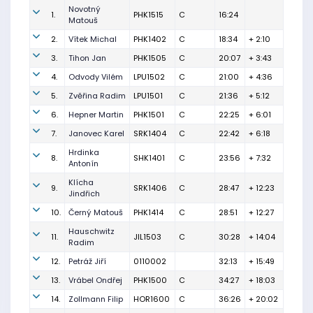
Novotný
1.
PHK1515
C
16:24
Matouš
2.
Vítek Michal
PHK1402
C
18:34
+ 2:10
3.
Tihon Jan
PHK1505
C
20:07
+ 3:43
4.
Odvody Vilém
LPU1502
C
21:00
+ 4:36
5.
Zvěřina Radim
LPU1501
C
21:36
+ 5:12
6.
Hepner Martin
PHK1501
C
22:25
+ 6:01
7.
Janovec Karel
SRK1404
C
22:42
+ 6:18
Hrdinka
8.
SHK1401
C
23:56
+ 7:32
Antonín
Klícha
9.
SRK1406
C
28:47
+ 12:23
Jindřich
10.
Černý Matouš
PHK1414
C
28:51
+ 12:27
Hauschwitz
11.
JIL1503
C
30:28
+ 14:04
Radim
12.
Petráž Jiří
0110002
32:13
+ 15:49
13.
Vrábel Ondřej
PHK1500
C
34:27
+ 18:03
14.
Zollmann Filip
HOR1600
C
36:26
+ 20:02