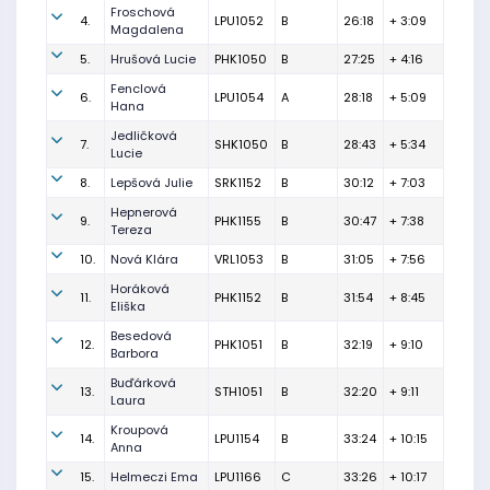
Froschová
4.
LPU1052
B
26:18
+ 3:09
Magdalena
5.
Hrušová Lucie
PHK1050
B
27:25
+ 4:16
Fenclová
6.
LPU1054
A
28:18
+ 5:09
Hana
Jedličková
7.
SHK1050
B
28:43
+ 5:34
Lucie
8.
Lepšová Julie
SRK1152
B
30:12
+ 7:03
Hepnerová
9.
PHK1155
B
30:47
+ 7:38
Tereza
10.
Nová Klára
VRL1053
B
31:05
+ 7:56
Horáková
11.
PHK1152
B
31:54
+ 8:45
Eliška
Besedová
12.
PHK1051
B
32:19
+ 9:10
Barbora
Buďárková
13.
STH1051
B
32:20
+ 9:11
Laura
Kroupová
14.
LPU1154
B
33:24
+ 10:15
Anna
15.
Helmeczi Ema
LPU1166
C
33:26
+ 10:17