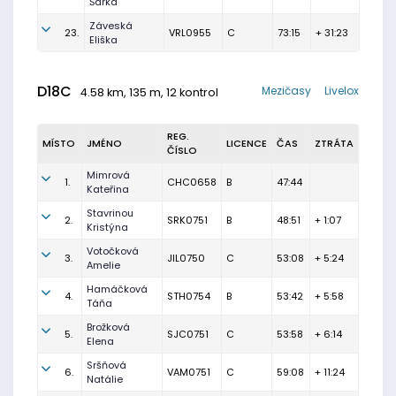
Šárka
Záveská
23.
VRL0955
C
73:15
+ 31:23
Eliška
D18C
Mezičasy
Livelox
4.58 km, 135 m, 12 kontrol
REG.
MÍSTO
JMÉNO
LICENCE
ČAS
ZTRÁTA
ČÍSLO
Mimrová
1.
CHC0658
B
47:44
Kateřina
Stavrinou
2.
SRK0751
B
48:51
+ 1:07
Kristýna
Votočková
3.
JIL0750
C
53:08
+ 5:24
Amelie
Hamáčková
4.
STH0754
B
53:42
+ 5:58
Táňa
Brožková
5.
SJC0751
C
53:58
+ 6:14
Elena
Sršňová
6.
VAM0751
C
59:08
+ 11:24
Natálie