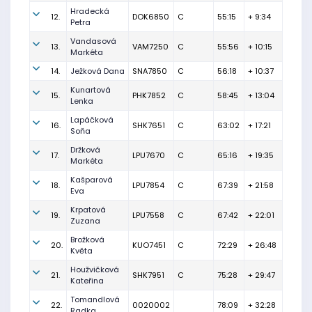
Hradecká
12.
DOK6850
C
55:15
+ 9:34
Petra
Vandasová
13.
VAM7250
C
55:56
+ 10:15
Markéta
14.
Ježková Dana
SNA7850
C
56:18
+ 10:37
Kunartová
15.
PHK7852
C
58:45
+ 13:04
Lenka
Lapáčková
16.
SHK7651
C
63:02
+ 17:21
Soňa
Držková
17.
LPU7670
C
65:16
+ 19:35
Markéta
Kašparová
18.
LPU7854
C
67:39
+ 21:58
Eva
Krpatová
19.
LPU7558
C
67:42
+ 22:01
Zuzana
Brožková
20.
KUO7451
C
72:29
+ 26:48
Květa
Houžvičková
21.
SHK7951
C
75:28
+ 29:47
Kateřina
Tomandlová
22.
0020002
78:09
+ 32:28
Radka