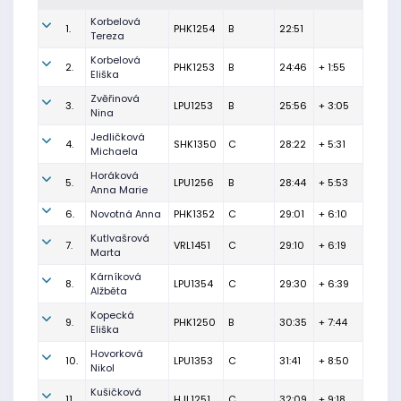
Korbelová
1.
PHK1254
B
22:51
Tereza
Korbelová
2.
PHK1253
B
24:46
+ 1:55
Eliška
Zvěřinová
3.
LPU1253
B
25:56
+ 3:05
Nina
Jedličková
4.
SHK1350
C
28:22
+ 5:31
Michaela
Horáková
5.
LPU1256
B
28:44
+ 5:53
Anna Marie
6.
Novotná Anna
PHK1352
C
29:01
+ 6:10
Kutlvašrová
7.
VRL1451
C
29:10
+ 6:19
Marta
Kárníková
8.
LPU1354
C
29:30
+ 6:39
Alžběta
Kopecká
9.
PHK1250
B
30:35
+ 7:44
Eliška
Hovorková
10.
LPU1353
C
31:41
+ 8:50
Nikol
Kušičková
11.
HJL1251
C
32:09
+ 9:18