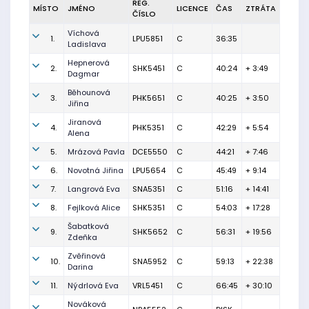
REG.
MÍSTO
JMÉNO
LICENCE
ČAS
ZTRÁTA
ČÍSLO
Víchová
1.
LPU5851
C
36:35
Ladislava
Hepnerová
2.
SHK5451
C
40:24
+ 3:49
Dagmar
Běhounová
3.
PHK5651
C
40:25
+ 3:50
Jiřina
Jiranová
4.
PHK5351
C
42:29
+ 5:54
Alena
5.
Mrázová Pavla
DCE5550
C
44:21
+ 7:46
6.
Novotná Jiřina
LPU5654
C
45:49
+ 9:14
7.
Langrová Eva
SNA5351
C
51:16
+ 14:41
8.
Fejlková Alice
SHK5351
C
54:03
+ 17:28
Šabatková
9.
SHK5652
C
56:31
+ 19:56
Zdeňka
Zvěřinová
10.
SNA5952
C
59:13
+ 22:38
Darina
11.
Nýdrlová Eva
VRL5451
C
66:45
+ 30:10
Nováková