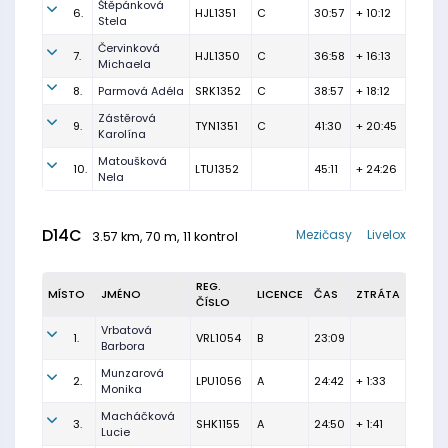
Štěpánková
6.
HJL1351
C
30:57
+ 10:12
Stela
Červinková
7.
HJL1350
C
36:58
+ 16:13
Michaela
8.
Parmová Adéla
SRK1352
C
38:57
+ 18:12
Zástěrová
9.
TYN1351
C
41:30
+ 20:45
Karolína
Matoušková
10.
LTU1352
45:11
+ 24:26
Nela
D14C
Mezičasy
Livelox
3.57 km, 70 m, 11 kontrol
REG.
MÍSTO
JMÉNO
LICENCE
ČAS
ZTRÁTA
ČÍSLO
Vrbatová
1.
VRL1054
B
23:09
Barbora
Munzarová
2.
LPU1056
A
24:42
+ 1:33
Monika
Macháčková
3.
SHK1155
A
24:50
+ 1:41
Lucie