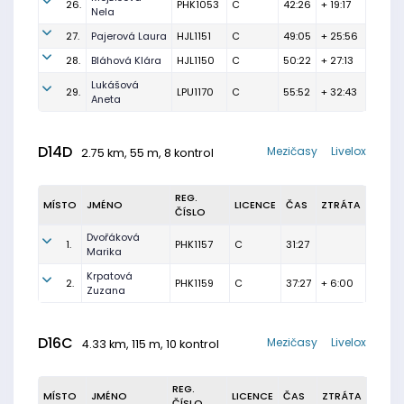
26.
PHK1053
C
42:26
+ 19:17
Nela
27.
Pajerová Laura
HJL1151
C
49:05
+ 25:56
28.
Bláhová Klára
HJL1150
C
50:22
+ 27:13
Lukášová
29.
LPU1170
C
55:52
+ 32:43
Aneta
D14D
Mezičasy
Livelox
2.75 km, 55 m, 8 kontrol
REG.
MÍSTO
JMÉNO
LICENCE
ČAS
ZTRÁTA
ČÍSLO
Dvořáková
1.
PHK1157
C
31:27
Marika
Krpatová
2.
PHK1159
C
37:27
+ 6:00
Zuzana
D16C
Mezičasy
Livelox
4.33 km, 115 m, 10 kontrol
REG.
MÍSTO
JMÉNO
LICENCE
ČAS
ZTRÁTA
ČÍSLO