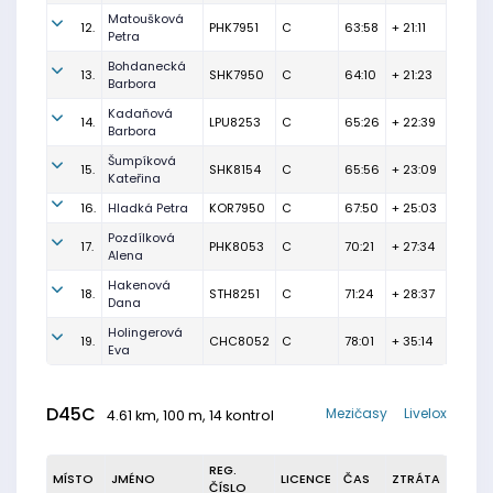
Matoušková
12.
PHK7951
C
63:58
+ 21:11
Petra
Bohdanecká
13.
SHK7950
C
64:10
+ 21:23
Barbora
Kadaňová
14.
LPU8253
C
65:26
+ 22:39
Barbora
Šumpíková
15.
SHK8154
C
65:56
+ 23:09
Kateřina
16.
Hladká Petra
KOR7950
C
67:50
+ 25:03
Pozdílková
17.
PHK8053
C
70:21
+ 27:34
Alena
Hakenová
18.
STH8251
C
71:24
+ 28:37
Dana
Holingerová
19.
CHC8052
C
78:01
+ 35:14
Eva
D45C
Mezičasy
Livelox
4.61 km, 100 m, 14 kontrol
REG.
MÍSTO
JMÉNO
LICENCE
ČAS
ZTRÁTA
ČÍSLO