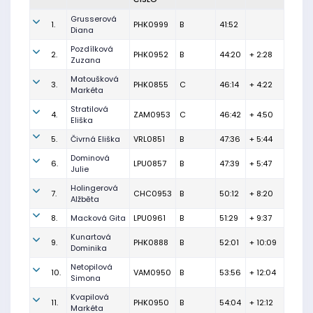
Grusserová
1.
PHK0999
B
41:52
Diana
Pozdílková
2.
PHK0952
B
44:20
+ 2:28
Zuzana
Matoušková
3.
PHK0855
C
46:14
+ 4:22
Markéta
Stratilová
4.
ZAM0953
C
46:42
+ 4:50
Eliška
5.
Čivrná Eliška
VRL0851
B
47:36
+ 5:44
Dominová
6.
LPU0857
B
47:39
+ 5:47
Julie
Holingerová
7.
CHC0953
B
50:12
+ 8:20
Alžběta
8.
Macková Gita
LPU0961
B
51:29
+ 9:37
Kunartová
9.
PHK0888
B
52:01
+ 10:09
Dominika
Netopilová
10.
VAM0950
B
53:56
+ 12:04
Simona
Kvapilová
11.
PHK0950
B
54:04
+ 12:12
Markéta