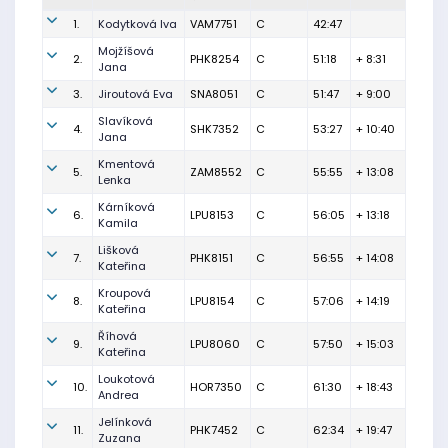
1.
Kodytková Iva
VAM7751
C
42:47
Mojžíšová
2.
PHK8254
C
51:18
+ 8:31
Jana
3.
Jiroutová Eva
SNA8051
C
51:47
+ 9:00
Slavíková
4.
SHK7352
C
53:27
+ 10:40
Jana
Kmentová
5.
ZAM8552
C
55:55
+ 13:08
Lenka
Kárníková
6.
LPU8153
C
56:05
+ 13:18
Kamila
Lišková
7.
PHK8151
C
56:55
+ 14:08
Kateřina
Kroupová
8.
LPU8154
C
57:06
+ 14:19
Kateřina
Říhová
9.
LPU8060
C
57:50
+ 15:03
Kateřina
Loukotová
10.
HOR7350
C
61:30
+ 18:43
Andrea
Jelínková
11.
PHK7452
C
62:34
+ 19:47
Zuzana