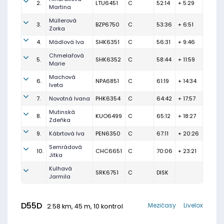
2.
LTU6451
C
52:14
+ 5:29
Martina
Müllerová
3.
BZP6750
C
53:36
+ 6:51
Zorka
4.
Mádlová Iva
SHK6351
C
56:31
+ 9:46
Chmelařová
5.
SHK6352
C
58:44
+ 11:59
Marie
Machová
6.
NPA6851
C
61:19
+ 14:34
Iveta
7.
Novotná Ivana
PHK6354
C
64:42
+ 17:57
Mutinská
8.
KUO6499
C
65:12
+ 18:27
Zdeňka
9.
Kábrtová Iva
PEN6350
C
67:11
+ 20:26
Semrádová
10.
CHC6651
C
70:06
+ 23:21
Jitka
Kulhavá
SRK6751
C
DISK
Jarmila
D55D
Mezičasy
Livelox
2.58 km, 45 m, 10 kontrol