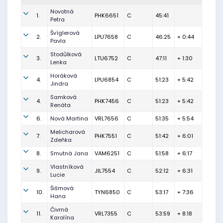
Novotná
1.
PHK6651
C
45:41
Petra
Švíglerová
2.
LPU7658
C
46:25
+ 0:44
Pavla
Stodůlková
3.
LTU6752
C
47:11
+ 1:30
Lenka
Horáková
4.
LPU6854
C
51:23
+ 5:42
Jindra
Samková
4.
PHK7456
C
51:23
+ 5:42
Renáta
6.
Nová Martina
VRL7656
C
51:35
+ 5:54
Melicharová
7.
PHK7551
C
51:42
+ 6:01
Zdeňka
8.
Smutná Jana
VAM6251
C
51:58
+ 6:17
Vlastníková
9.
JIL7554
C
52:12
+ 6:31
Lucie
Šišmová
10.
TYN6850
C
53:17
+ 7:36
Hana
Čivrná
11.
VRL7355
C
53:59
+ 8:18
Karolína