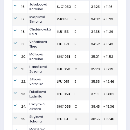
Jakubcová
16.
SJC1050
B
34:25
+ 11:16
Karolína
Kvapilová
17.
PHK1150
B
34:32
+ 11:23
Simona
Chotěnovská
18.
HJL1153
B
34:38
+ 11:29
Nela
Vaňátková
19.
LTU1150
B
34:52
+ 11:43
Thea
Málková
20.
SHK1051
B
35:01
+ 11:52
Karolína
Hamáková
21.
HJL1050
C
35:28
+ 12:19
Zuzana
Zitková
22.
LPU1051
B
35:55
+ 12:46
Veronika
Fukátková
23.
LPU1053
B
37:18
+ 14:09
Ludmila
Ladýřová
24.
SHK1058
C
38:45
+ 15:36
Alžběta
Stryková
25.
LPU1151
C
38:55
+ 15:46
Johana
Mojžíšová