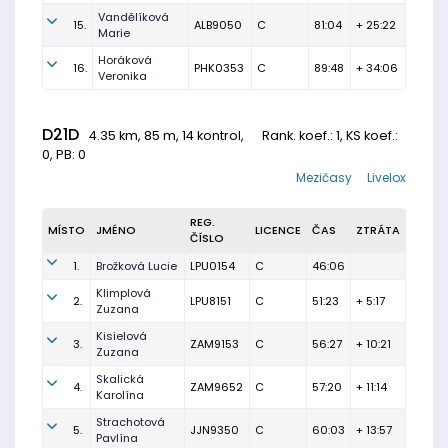
Vandělíková
15.
ALB9050
C
81:04
+ 25:22
Marie
Horáková
16.
PHK0353
C
89:48
+ 34:06
Veronika
D21D
4.35 km, 85 m, 14 kontrol,
Rank. koef.
: 1, KS koef.:
0, PB: 0
Mezičasy
Livelox
REG.
MÍSTO
JMÉNO
LICENCE
ČAS
ZTRÁTA
ČÍSLO
1.
Brožková Lucie
LPU0154
C
46:06
Klimplová
2.
LPU8151
C
51:23
+ 5:17
Zuzana
Kisielová
3.
ZAM9153
C
56:27
+ 10:21
Zuzana
Skalická
4.
ZAM9652
C
57:20
+ 11:14
Karolína
Strachotová
5.
JJN9350
C
60:03
+ 13:57
Pavlína