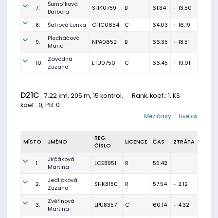
Šumpíková
7.
SHK0759
B
61:34
+ 13:50
Barbora
8.
Šafrová Lenka
CHC0654
C
64:03
+ 16:19
Plecháčová
9.
NPA0652
B
66:35
+ 18:51
Marie
Závodná
10.
LTU0750
C
66:45
+ 19:01
Zuzana
D21C
7.22 km, 205 m, 15 kontrol,
Rank. koef.
: 1, KS
koef.: 0, PB: 0
Mezičasy
Livelox
REG.
MÍSTO
JMÉNO
LICENCE
ČAS
ZTRÁTA
ČÍSLO
Jirčáková
1.
LCE8951
R
55:42
Martina
Jedličková
2.
SHK8150
R
57:54
+ 2:12
Zuzana
Zvěřinová
3.
LPU8357
C
60:14
+ 4:32
Martina