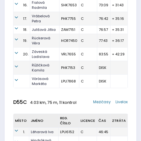
Fialová
16.
SHK7653
C
73:09
+ 31:43
Radmila
Vrábelová
17.
PHK7755
C
76:42
+ 35:16
Petra
18.
Julišová Jitka
ZAM7151
C
76:57
+ 35:31
Rückerová
19.
HOR7450
C
77:43
+ 36:17
Věra
Záveská
20.
VRL7655
C
83:55
+ 42:29
Ladislava
Růžičková
PHK7153
C
DISK
Kamila
Vörösová
LPU7868
C
DISK
Markéta
D55C
Mezičasy
Livelox
4.03 km, 75 m, 11 kontrol
REG.
MÍSTO
JMÉNO
LICENCE
ČAS
ZTRÁTA
ČÍSLO
1.
Léharová Iva
LPU6152
C
46:45
Hindráková