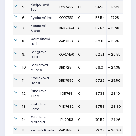
Kašparová
5.
TYN7452
C
54:58
+ 13:32
Eva
6.
Rybínová Iva
KOR7551
C
58:54
+ 17:28
Kosinová
7.
SHK7654
C
59:54
+ 18:28
Alena
Čermáková
8.
PHK7150
C
60:11
+ 18:45
Lucie
Langrová
9.
KOR7450
C
62:21
+ 20:55
Lenka
Lockerová
10.
SRK7251
C
66:01
+ 24:35
Milena
Sedláková
11.
SRK7850
C
67:22
+ 25:56
Hana
Čiháková
12.
HOR7651
C
67:36
+ 26:10
Olga
Korbelová
13.
PHK7652
C
67:56
+ 26:30
Petra
Cibulková
14.
LPU7053
C
70:52
+ 29:26
Marcela
15.
Fejtová Blanka
PHK7550
C
72:02
+ 30:36