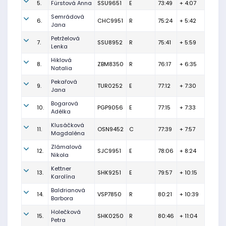
5.
Fürstová Anna
SSU9651
E
73:49
+ 4:07
Semrádová
6.
CHC9951
R
75:24
+ 5:42
Jana
Petrželová
7.
SSU8952
R
75:41
+ 5:59
Lenka
Hiklová
8.
ZBM8350
R
76:17
+ 6:35
Natalia
Pekařová
9.
TUR0252
E
77:12
+ 7:30
Jana
Bogarová
10.
PGP9056
E
77:15
+ 7:33
Adélka
Klusáčková
11.
OSN9452
C
77:39
+ 7:57
Magdaléna
Zlámalová
12.
SJC9951
E
78:06
+ 8:24
Nikola
Kettner
13.
SHK9251
E
79:57
+ 10:15
Karolína
Baldrianová
14.
VSP7850
R
80:21
+ 10:39
Barbora
Holečková
15.
SHK0250
R
80:46
+ 11:04
Petra