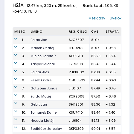
H21A
12.47 km, 320 m, 25 kontrol,
Rank. koef.
: 1.06, KS
koef.: 0, PB: 0
Mezičasy
Livelox
MÍSTO
JMÉNO
REG. ČÍSLO
ČAS
ZTRÁTA
1.
Palas Jan
SJC8507
81:04
2.
Macek Ondřej
LPU0209
81:57
+ 0:53
3.
Mielec Jaromír
AOP9701
86:28
+ 5:24
4.
Kašpar Michal
TZL9308
86:48
+ 5:44
5.
Balcar Aleš
PHK8602
87:39
+ 6:35
6.
Pešek Ondřej
CHC8502
87:44
+ 6:40
7.
Gottstein Jonáš
JIL0107
87:49
+ 6:45
8.
Burda Matěj
BOR9608
87:50
+ 6:46
9.
Gebrt Jan
SHK9801
88:36
+ 7:32
10.
Tomanek Daniel
KSU7410
88:44
+ 7:40
11.
Hrouda Matěj
JIL9804
89:13
+ 8:09
12.
Sedláček Jaroslav
DKP0309
90:01
+ 8:57