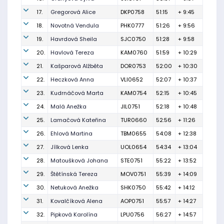
17.
Gregorová Alice
DKP0758
51:15
+ 9:45
18.
Novotná Vendula
PHK0777
51:26
+ 9:56
19.
Havrdová Sheila
SJC0750
51:28
+ 9:58
20.
Havlová Tereza
KAM0760
51:59
+ 10:29
21.
Kašparová Alžběta
DOR0753
52:00
+ 10:30
22.
Heczková Anna
VLI0652
52:07
+ 10:37
23.
Kudrnáčová Marta
KAM0754
52:15
+ 10:45
24.
Malá Anežka
JIL0751
52:18
+ 10:48
25.
Lamačová Kateřina
TUR0660
52:56
+ 11:26
26.
Ehlová Martina
TBM0655
54:08
+ 12:38
27.
Jílková Lenka
UOL0654
54:34
+ 13:04
28.
Matoušková Johana
STE0751
55:22
+ 13:52
29.
Štětínská Tereza
MOV0751
55:39
+ 14:09
30.
Netuková Anežka
SHK0750
55:42
+ 14:12
31.
Kovalčíková Alena
AOP0751
55:57
+ 14:27
32.
Pipková Karolína
LPU0756
56:27
+ 14:57