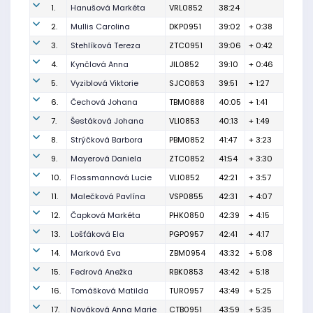
1.
Hanušová Markéta
VRL0852
38:24
2.
Mullis Carolina
DKP0951
39:02
+ 0:38
3.
Stehlíková Tereza
ZTC0951
39:06
+ 0:42
4.
Kynčlová Anna
JIL0852
39:10
+ 0:46
5.
Vyziblová Viktorie
SJC0853
39:51
+ 1:27
6.
Čechová Johana
TBM0888
40:05
+ 1:41
7.
Šestáková Johana
VLI0853
40:13
+ 1:49
8.
Strýčková Barbora
PBM0852
41:47
+ 3:23
9.
Mayerová Daniela
ZTC0852
41:54
+ 3:30
10.
Flossmannová Lucie
VLI0852
42:21
+ 3:57
11.
Malečková Pavlína
VSP0855
42:31
+ 4:07
12.
Čapková Markéta
PHK0850
42:39
+ 4:15
13.
Lošťáková Ela
PGP0957
42:41
+ 4:17
14.
Marková Eva
ZBM0954
43:32
+ 5:08
15.
Fedrová Anežka
RBK0853
43:42
+ 5:18
16.
Tomášková Matilda
TUR0957
43:49
+ 5:25
17.
Nováková Anna Marie
CTB0951
43:59
+ 5:35