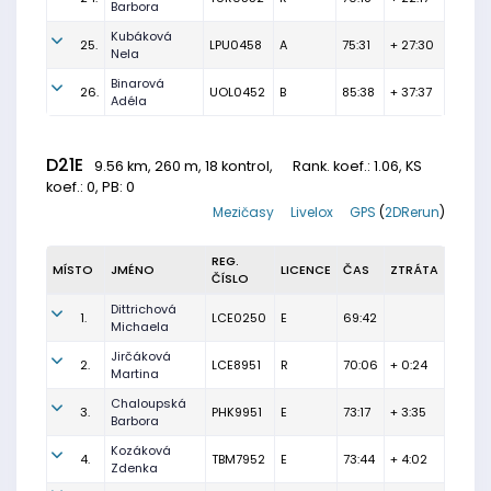
Barbora
Kubáková
25.
LPU0458
A
75:31
+ 27:30
Nela
Binarová
26.
UOL0452
B
85:38
+ 37:37
Adéla
D21E
9.56 km, 260 m, 18 kontrol,
Rank. koef.
: 1.06, KS
koef.: 0, PB: 0
Mezičasy
Livelox
GPS
(
2DRerun
)
REG.
MÍSTO
JMÉNO
LICENCE
ČAS
ZTRÁTA
ČÍSLO
Dittrichová
1.
LCE0250
E
69:42
Michaela
Jirčáková
2.
LCE8951
R
70:06
+ 0:24
Martina
Chaloupská
3.
PHK9951
E
73:17
+ 3:35
Barbora
Kozáková
4.
TBM7952
E
73:44
+ 4:02
Zdenka