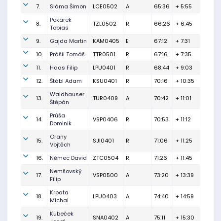
7.
Sláma Šimon
LCE0502
A
65:36
+ 5:55
Pekárek
8.
TZL0502
R
66:26
+ 6:45
Tobias
9.
Gajda Martin
KAM0405
E
67:12
+ 7:31
10.
Prášil Tomáš
TTR0501
R
67:16
+ 7:35
11.
Haas Filip
LPU0401
R
68:44
+ 9:03
12.
Štábl Adam
KSU0401
R
70:16
+ 10:35
Waldhauser
13.
TUR0409
A
70:42
+ 11:01
Štěpán
Průša
14.
VSP0406
R
70:53
+ 11:12
Dominik
Orany
15.
SJI0401
R
71:06
+ 11:25
Vojtěch
16.
Němec David
ZTC0504
R
71:26
+ 11:45
Nemšovský
17.
VSP0500
A
73:20
+ 13:39
Filip
Krpata
18.
LPU0403
A
74:40
+ 14:59
Michal
Kubeček
19.
SNA0402
A
75:11
+ 15:30