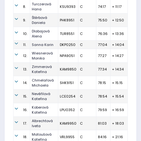
Turczerová
8.
KSU9393
C
74:17
+ 11:17
Hana
Štěrbová
9.
PHK8951
C
75:50
+ 12:50
Daniela
Dlabajová
10.
TUR8551
C
76:36
+ 13:36
Alena
11.
Sanna Karin
DKP0250
C
77:04
+ 14:04
Wiesnerová
12.
NPA9051
C
77:27
+ 14:27
Monika
Zimmerová
13.
KAM9850
C
77:34
+ 14:34
Kateřina
Chmelařová
14.
SHK9151
C
78:15
+ 15:15
Michaela
Nevěřilová
15.
LCE0254
C
78:54
+ 15:54
Kateřina
Koberová
16.
LPU0352
C
79:59
+ 16:59
Kateřina
Albrechtová
17.
KAM9950
C
81:03
+ 18:03
Iveta
Matoušová
18.
VRL9955
C
84:16
+ 21:16
Kateřina