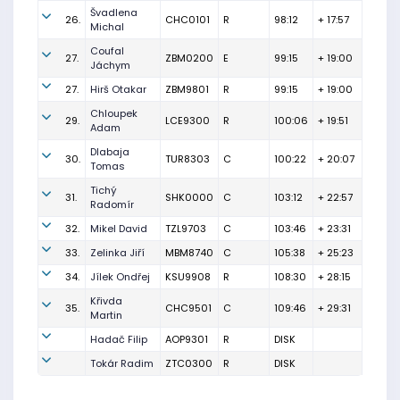
Švadlena
26.
CHC0101
R
98:12
+ 17:57
Michal
Coufal
27.
ZBM0200
E
99:15
+ 19:00
Jáchym
27.
Hirš Otakar
ZBM9801
R
99:15
+ 19:00
Chloupek
29.
LCE9300
R
100:06
+ 19:51
Adam
Dlabaja
30.
TUR8303
C
100:22
+ 20:07
Tomas
Tichý
31.
SHK0000
C
103:12
+ 22:57
Radomír
32.
Mikel David
TZL9703
C
103:46
+ 23:31
33.
Zelinka Jiří
MBM8740
C
105:38
+ 25:23
34.
Jílek Ondřej
KSU9908
R
108:30
+ 28:15
Křivda
35.
CHC9501
C
109:46
+ 29:31
Martin
Hadač Filip
AOP9301
R
DISK
Tokár Radim
ZTC0300
R
DISK