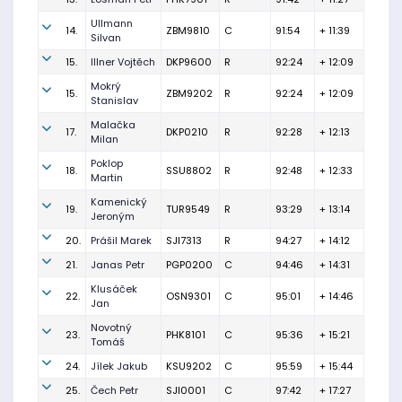
Ullmann
14.
ZBM9810
C
91:54
+ 11:39
Silvan
15.
Illner Vojtěch
DKP9600
R
92:24
+ 12:09
Mokrý
15.
ZBM9202
R
92:24
+ 12:09
Stanislav
Malačka
17.
DKP0210
R
92:28
+ 12:13
Milan
Poklop
18.
SSU8802
R
92:48
+ 12:33
Martin
Kamenický
19.
TUR9549
R
93:29
+ 13:14
Jeroným
20.
Prášil Marek
SJI7313
R
94:27
+ 14:12
21.
Janas Petr
PGP0200
C
94:46
+ 14:31
Klusáček
22.
OSN9301
C
95:01
+ 14:46
Jan
Novotný
23.
PHK8101
C
95:36
+ 15:21
Tomáš
24.
Jílek Jakub
KSU9202
C
95:59
+ 15:44
25.
Čech Petr
SJI0001
C
97:42
+ 17:27