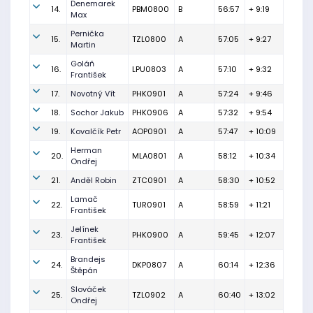
Denemarek
14.
PBM0800
B
56:57
+ 9:19
Max
Pernička
15.
TZL0800
A
57:05
+ 9:27
Martin
Goláň
16.
LPU0803
A
57:10
+ 9:32
František
17.
Novotný Vít
PHK0901
A
57:24
+ 9:46
18.
Sochor Jakub
PHK0906
A
57:32
+ 9:54
19.
Kovalčík Petr
AOP0901
A
57:47
+ 10:09
Herman
20.
MLA0801
A
58:12
+ 10:34
Ondřej
21.
Anděl Robin
ZTC0901
A
58:30
+ 10:52
Lamač
22.
TUR0901
A
58:59
+ 11:21
František
Jelínek
23.
PHK0900
A
59:45
+ 12:07
František
Brandejs
24.
DKP0807
A
60:14
+ 12:36
Štěpán
Slováček
25.
TZL0902
A
60:40
+ 13:02
Ondřej