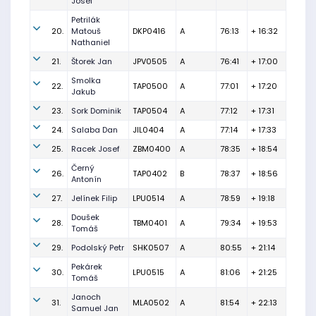
Josef
Petrilák
20.
Matouš
DKP0416
A
76:13
+ 16:32
Nathaniel
21.
Štorek Jan
JPV0505
A
76:41
+ 17:00
Smolka
22.
TAP0500
A
77:01
+ 17:20
Jakub
23.
Sork Dominik
TAP0504
A
77:12
+ 17:31
24.
Salaba Dan
JIL0404
A
77:14
+ 17:33
25.
Racek Josef
ZBM0400
A
78:35
+ 18:54
Černý
26.
TAP0402
B
78:37
+ 18:56
Antonín
27.
Jelínek Filip
LPU0514
A
78:59
+ 19:18
Doušek
28.
TBM0401
A
79:34
+ 19:53
Tomáš
29.
Podolský Petr
SHK0507
A
80:55
+ 21:14
Pekárek
30.
LPU0515
A
81:06
+ 21:25
Tomáš
Janoch
31.
MLA0502
A
81:54
+ 22:13
Samuel Jan