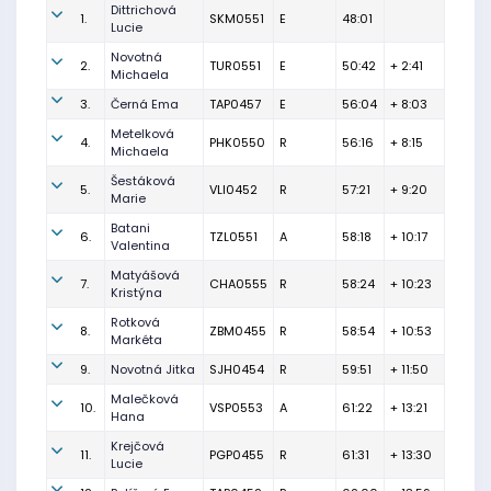
Dittrichová
1.
SKM0551
E
48:01
Lucie
Novotná
2.
TUR0551
E
50:42
+ 2:41
Michaela
3.
Černá Ema
TAP0457
E
56:04
+ 8:03
Metelková
4.
PHK0550
R
56:16
+ 8:15
Michaela
Šestáková
5.
VLI0452
R
57:21
+ 9:20
Marie
Batani
6.
TZL0551
A
58:18
+ 10:17
Valentina
Matyášová
7.
CHA0555
R
58:24
+ 10:23
Kristýna
Rotková
8.
ZBM0455
R
58:54
+ 10:53
Markéta
9.
Novotná Jitka
SJH0454
R
59:51
+ 11:50
Malečková
10.
VSP0553
A
61:22
+ 13:21
Hana
Krejčová
11.
PGP0455
R
61:31
+ 13:30
Lucie