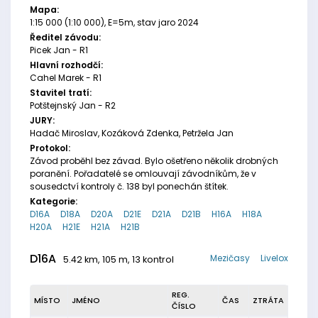
Mapa:
1:15 000 (1:10 000), E=5m, stav jaro 2024
Ředitel závodu:
Picek Jan - R1
Hlavní rozhodčí:
Cahel Marek - R1
Stavitel tratí:
Potštejnský Jan - R2
JURY:
Hadač Miroslav, Kozáková Zdenka, Petržela Jan
Protokol:
Závod proběhl bez závad. Bylo ošetřeno několik drobných
poranění. Pořadatelé se omlouvají závodníkům, že v
sousedctví kontroly č. 138 byl ponechán štítek.
Kategorie:
D16A
D18A
D20A
D21E
D21A
D21B
H16A
H18A
H20A
H21E
H21A
H21B
D16A
Mezičasy
Livelox
5.42 km, 105 m, 13 kontrol
REG.
MÍSTO
JMÉNO
ČAS
ZTRÁTA
ČÍSLO