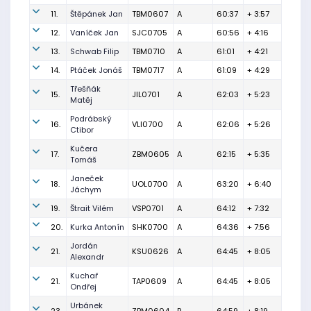
11.
Štěpánek Jan
TBM0607
A
60:37
+ 3:57
12.
Vaníček Jan
SJC0705
A
60:56
+ 4:16
13.
Schwab Filip
TBM0710
A
61:01
+ 4:21
14.
Ptáček Jonáš
TBM0717
A
61:09
+ 4:29
Třešňák
15.
JIL0701
A
62:03
+ 5:23
Matěj
Podrábský
16.
VLI0700
A
62:06
+ 5:26
Ctibor
Kučera
17.
ZBM0605
A
62:15
+ 5:35
Tomáš
Janeček
18.
UOL0700
A
63:20
+ 6:40
Jáchym
19.
Štrait Vilém
VSP0701
A
64:12
+ 7:32
20.
Kurka Antonín
SHK0700
A
64:36
+ 7:56
Jordán
21.
KSU0626
A
64:45
+ 8:05
Alexandr
Kuchař
21.
TAP0609
A
64:45
+ 8:05
Ondřej
Urbánek