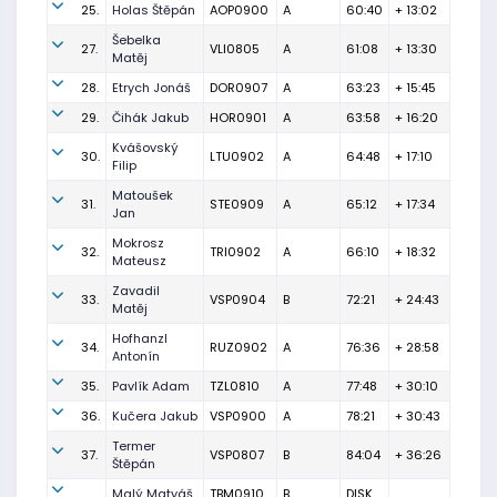
25.
Holas Štěpán
AOP0900
A
60:40
+ 13:02
Šebelka
27.
VLI0805
A
61:08
+ 13:30
Matěj
28.
Etrych Jonáš
DOR0907
A
63:23
+ 15:45
29.
Čihák Jakub
HOR0901
A
63:58
+ 16:20
Kvášovský
30.
LTU0902
A
64:48
+ 17:10
Filip
Matoušek
31.
STE0909
A
65:12
+ 17:34
Jan
Mokrosz
32.
TRI0902
A
66:10
+ 18:32
Mateusz
Zavadil
33.
VSP0904
B
72:21
+ 24:43
Matěj
Hofhanzl
34.
RUZ0902
A
76:36
+ 28:58
Antonín
35.
Pavlík Adam
TZL0810
A
77:48
+ 30:10
36.
Kučera Jakub
VSP0900
A
78:21
+ 30:43
Termer
37.
VSP0807
B
84:04
+ 36:26
Štěpán
Malý Matyáš
TBM0910
B
DISK