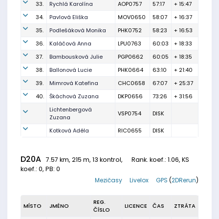
33.
Rychlá Karolína
AOP0757
57:17
+ 15:47
34.
Pavlová Eliška
MOV0650
58:07
+ 16:37
35.
Podlešáková Monika
PHK0752
58:23
+ 16:53
36.
Kaláčová Anna
LPU0763
60:03
+ 18:33
37.
Bambousková Julie
PGP0662
60:05
+ 18:35
38.
Ballonová Lucie
PHK0664
63:10
+ 21:40
39.
Mimrová Kateřina
CHC0658
67:07
+ 25:37
40.
Škáchová Zuzana
DKP0656
73:26
+ 31:56
Lichtenbergová
VSP0754
DISK
Zuzana
Kotková Adéla
RIC0655
DISK
D20A
7.57 km, 215 m, 13 kontrol,
Rank. koef.
: 1.06, KS
koef.: 0, PB: 0
Mezičasy
Livelox
GPS
(
2DRerun
)
REG.
MÍSTO
JMÉNO
LICENCE
ČAS
ZTRÁTA
ČÍSLO