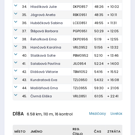
34.
Hladíková Julie
DKP0857
48:26
+ 10:02
35.
Jágrová Aneta
RBK0951
48:35
+ 10:11
36.
Hubáčková Sabina
LCE0851
49:55
+ 11:31
37.
Štěpová Barbora
PGP0951
50:29
+ 12:05
38.
Řehořková Ema
DKP0956
51:19
+ 12:55
39.
Hančová Karolína
VRL0952
51:56
+ 13:32
40.
Stašková Sofie
PBM0952
52:10
+ 13:46
41.
Salabová Pavlína
JIL0954
52:24
+ 14:00
42.
Eliášová Viktorie
TBM1052
54:16
+ 15:52
43.
Kundratová Eva
TZL0950
54:32
+ 16:08
44.
Mašláňová Ema
TZL0955
59:30
+ 21:06
45.
Čivrná Eliška
VRL0851
61:05
+ 22:41
D18A
Mezičasy
Livelox
6.58 km, 110 m, 16 kontrol
REG.
MÍSTO
JMÉNO
ČAS
ZTRÁTA
ČÍSLO