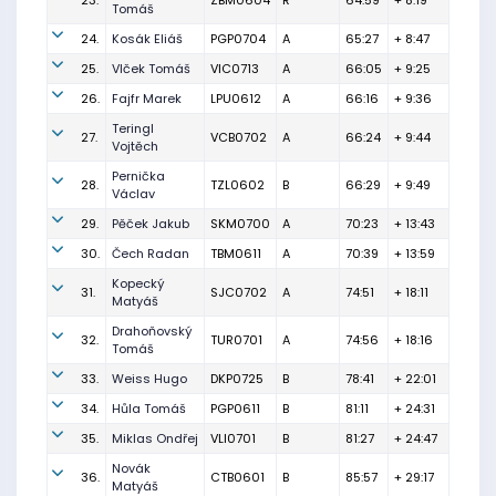
23.
ZBM0604
R
64:59
+ 8:19
Tomáš
24.
Kosák Eliáš
PGP0704
A
65:27
+ 8:47
25.
Vlček Tomáš
VIC0713
A
66:05
+ 9:25
26.
Fajfr Marek
LPU0612
A
66:16
+ 9:36
Teringl
27.
VCB0702
A
66:24
+ 9:44
Vojtěch
Pernička
28.
TZL0602
B
66:29
+ 9:49
Václav
29.
Pěček Jakub
SKM0700
A
70:23
+ 13:43
30.
Čech Radan
TBM0611
A
70:39
+ 13:59
Kopecký
31.
SJC0702
A
74:51
+ 18:11
Matyáš
Drahoňovský
32.
TUR0701
A
74:56
+ 18:16
Tomáš
33.
Weiss Hugo
DKP0725
B
78:41
+ 22:01
34.
Hůla Tomáš
PGP0611
B
81:11
+ 24:31
35.
Miklas Ondřej
VLI0701
B
81:27
+ 24:47
Novák
36.
CTB0601
B
85:57
+ 29:17
Matyáš