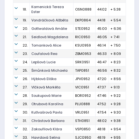
Kamenická Tereza
18.
OSN0888
44:02
+ 5:38
Ester
19.
Vondráčková Alžběta
DKP0864
44:18
+ 5:54
20.
Gottwaldová Amálie
STE0952
45:00
+ 6:36
21.
Seidlová Magdalena
RIC0950
46:05
+ 7:41
22.
Tomanková Alice
KSU0959
46:14
+ 7:50
23.
Coufalová Rea
ZBM0953
46:33
+ 8:09
24.
Lepšová Lucie
SRK0951
46:47
+ 8:23
25.
Šimůnková Michaela
TAP0851
46:56
+ 8:32
26.
Hýblová Eliška
JPV0952
47:20
+ 8:56
27.
Vlčková Markéta
VIC0951
47:37
+ 9:13
28.
Soukupová Marie
BOR0952
47:46
+ 9:22
29.
Otrubová Karolína
PLU0888
47:52
+ 9:28
30.
Kutlvašrová Pavla
VRL0951
47:54
+ 9:30
31.
Chrástová Barbora
STH0851
48:02
+ 9:38
32.
Zakouřilová Klára
VSP0850
48:18
+ 9:54
33.
Havrdová Selina
SJC0950
48:19
+ 9:55