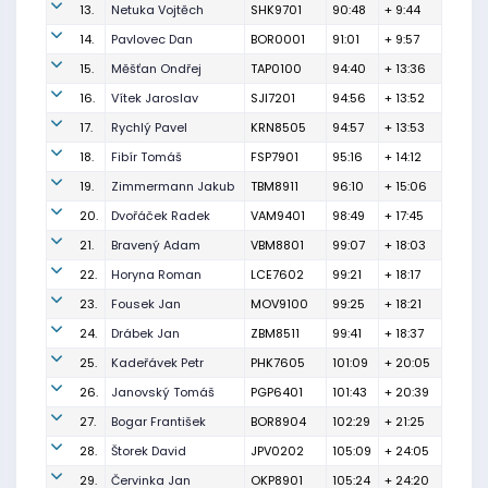
13.
Netuka Vojtěch
SHK9701
90:48
+ 9:44
14.
Pavlovec Dan
BOR0001
91:01
+ 9:57
15.
Měšťan Ondřej
TAP0100
94:40
+ 13:36
16.
Vítek Jaroslav
SJI7201
94:56
+ 13:52
17.
Rychlý Pavel
KRN8505
94:57
+ 13:53
18.
Fibír Tomáš
FSP7901
95:16
+ 14:12
19.
Zimmermann Jakub
TBM8911
96:10
+ 15:06
20.
Dvořáček Radek
VAM9401
98:49
+ 17:45
21.
Bravený Adam
VBM8801
99:07
+ 18:03
22.
Horyna Roman
LCE7602
99:21
+ 18:17
23.
Fousek Jan
MOV9100
99:25
+ 18:21
24.
Drábek Jan
ZBM8511
99:41
+ 18:37
25.
Kadeřávek Petr
PHK7605
101:09
+ 20:05
26.
Janovský Tomáš
PGP6401
101:43
+ 20:39
27.
Bogar František
BOR8904
102:29
+ 21:25
28.
Štorek David
JPV0202
105:09
+ 24:05
29.
Červinka Jan
OKP8901
105:24
+ 24:20