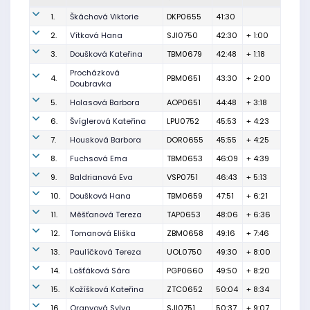
1.
Škáchová Viktorie
DKP0655
41:30
2.
Vítková Hana
SJI0750
42:30
+ 1:00
3.
Doušková Kateřina
TBM0679
42:48
+ 1:18
Procházková
4.
PBM0651
43:30
+ 2:00
Doubravka
5.
Holasová Barbora
AOP0651
44:48
+ 3:18
6.
Švíglerová Kateřina
LPU0752
45:53
+ 4:23
7.
Housková Barbora
DOR0655
45:55
+ 4:25
8.
Fuchsová Ema
TBM0653
46:09
+ 4:39
9.
Baldrianová Eva
VSP0751
46:43
+ 5:13
10.
Doušková Hana
TBM0659
47:51
+ 6:21
11.
Měšťanová Tereza
TAP0653
48:06
+ 6:36
12.
Tomanová Eliška
ZBM0658
49:16
+ 7:46
13.
Paulíčková Tereza
UOL0750
49:30
+ 8:00
14.
Lošťáková Sára
PGP0660
49:50
+ 8:20
15.
Kožíšková Kateřina
ZTC0652
50:04
+ 8:34
16.
Oranyová Sylva
SJI0751
50:37
+ 9:07