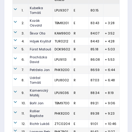
Kubelka
1.
LPU9307
E
80:15
Tomáš
Kozák
2.
TBM8201
E
83:43
+ 3:28
Osvald
3.
Škvor Ota
KAM9900
R
84:07
+ 3:52
4.
Hájek Kryštof
TUR0212
E
84:43
+ 4:28
5.
Fürst Matouš
DOK9602
R
85:18
+ 5:03
Procházka
6.
LPU9113
R
86:08
+ 5:53
David
7.
Petržela Jan
PHK9200
E
86:59
+ 6:44
Udržal
8.
LPU8002
R
87:03
+ 6:48
Tomáš
Kamenický
9.
LPU9036
R
88:34
+ 8:19
Matěj
10.
Bořil Jan
TBM9700
R
89:21
+ 9:06
Rollier
11.
PHK8200
E
89:38
+ 9:23
Baptiste
12.
Richtr Lukáš
ZTC0204
E
91:01
+ 10:46
13.
Losman Petr
PHK7901
R
91:42
+ 11:27