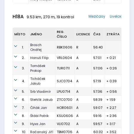
H18A
Mezičasy
Livelox
9.53 km, 270 m, 19 kontrol
REG.
MÍSTO
JMÉNO
LICENCE
ČAS
ZTRÁTA
ČÍSLO
Brosch
1.
RBK0606
R
56:40
Ondřej
2.
Hanuš Filip
VRL0604
A
57:01
+ 0:21
Tomášek
3.
TUR0711
A
57:06
+ 0:26
Prokop
Ticháček
4.
SJC0704
A
57:19
+ 0:39
Jakub
5.
Srb Vladimír
LPU0714
A
57:36
+ 0:56
6.
Stehlík Jakub
ZTC0700
A
58:39
+ 1:59
7.
Čihák Jan
HOR0601
A
59:07
+ 2:27
8.
Štábl Patrik
KSU0606
A
59:16
+ 2:36
9.
Hyxa Jan
VLI0702
A
59:57
+ 3:17
10.
Račanský Jiří
TBM0706
A
60:32
+ 3:52