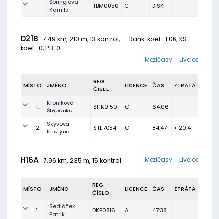
Špringlová
TBM0050
C
DISK
Kamila
D21B
7.49 km, 210 m, 13 kontrol,
Rank. koef.
: 1.06, KS
koef.: 0, PB: 0
Mezičasy
Livelox
REG.
MÍSTO
JMÉNO
LICENCE
ČAS
ZTRÁTA
ČÍSLO
Kroniková
1.
SHK0150
C
64:06
Štěpánka
Skyvová
2.
STE7054
C
84:47
+ 20:41
Kristýna
H16A
Mezičasy
Livelox
7.96 km, 235 m, 15 kontrol
REG.
MÍSTO
JMÉNO
LICENCE
ČAS
ZTRÁTA
ČÍSLO
Sedláček
1.
DKP0816
A
47:38
Patrik