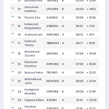
12.
Bulířová Ema
TAP0452
R
62:00
+ 13:59
Hanušová
13.
LPU0459
R
62:54
+ 14:53
Kateřina
14.
Plachá Zita
SJI0550
A
63:59
+ 15:58
Kubecová
15.
STB0550
A
65:13
+ 17:12
Magdalena
16.
Andrlová Lea
SHK0463
A
66:12
+ 18:11
Dušková
17.
TBM0554
A
66:17
+ 18:16
Tereza
Morávková
18.
SRK0551
A
67:09
+ 19:08
Zuzana
Klechová
19.
AOP0452
A
67:30
+ 19:29
Karolína
20.
Bruková Petra
TRI0450
A
69:24
+ 21:23
Matoušková
21.
MOV0551
R
69:25
+ 21:24
Jana
Kodejšová
22.
VSP0458
A
69:39
+ 21:38
Markéta
23.
Čápová Eliška
SJI0451
A
70:10
+ 22:09
Novotná
24.
TUR0552
R
70:18
+ 22:17