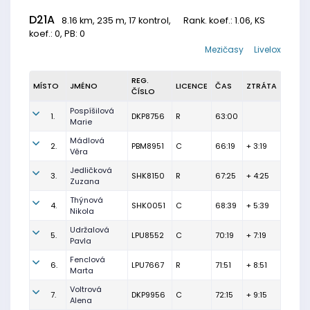
D21A
8.16 km, 235 m, 17 kontrol,
Rank. koef.
: 1.06, KS
koef.: 0, PB: 0
Mezičasy
Livelox
REG.
MÍSTO
JMÉNO
LICENCE
ČAS
ZTRÁTA
ČÍSLO
Pospíšilová
1.
DKP8756
R
63:00
Marie
Mádlová
2.
PBM8951
C
66:19
+ 3:19
Věra
Jedličková
3.
SHK8150
R
67:25
+ 4:25
Zuzana
Thýnová
4.
SHK0051
C
68:39
+ 5:39
Nikola
Udržalová
5.
LPU8552
C
70:19
+ 7:19
Pavla
Fenclová
6.
LPU7667
R
71:51
+ 8:51
Marta
Voltrová
7.
DKP9956
C
72:15
+ 9:15
Alena