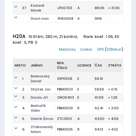
Kadaně
37.
LPU0703
A
88:06
+ 31:26
Marek
Drach Ivan
PHK0608
A
DISK
H20A
10.61 km, 280 m, 21 kontrol,
Rank. koef.
: 1.06, KS
koef.: 0, PB: 0
Mezičasy
Livelox
GPS
(
2DRerun
)
REG.
MÍSTO
JMÉNO
LICENCE
ČAS
ZTRÁTA
ČÍSLO
Bolehovský
1.
VSP0508
E
59:41
Daniel
2.
Strýček Jan
PBM0503
E
59:56
+ 0:15
3.
Donda Jiří
ONO0403
E
61:09
+ 1:28
Bednařík
4.
PBM0509
R
62:41
+ 3:00
Vilém
5.
Stehlík Šimon
ZTC0501
A
63:50
+ 4:09
Zřídkaveselý
6.
PBM0505
R
64:13
+ 4:32
Adam