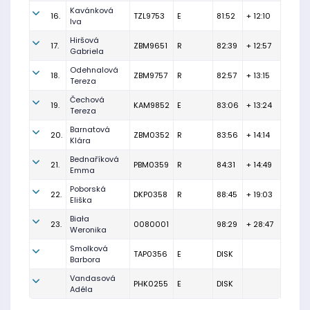
Kavánková
16.
TZL9753
E
81:52
+ 12:10
Iva
Hiršová
17.
ZBM9651
R
82:39
+ 12:57
Gabriela
Odehnalová
18.
ZBM9757
R
82:57
+ 13:15
Tereza
Čechová
19.
KAM9852
E
83:06
+ 13:24
Tereza
Barnatová
20.
ZBM0352
R
83:56
+ 14:14
Klára
Bednaříková
21.
PBM0359
R
84:31
+ 14:49
Emma
Poborská
22.
DKP0358
R
88:45
+ 19:03
Eliška
Biała
23.
0080001
98:29
+ 28:47
Weronika
Smolková
TAP0356
E
DISK
Barbora
Vandasová
PHK0255
E
DISK
Adéla