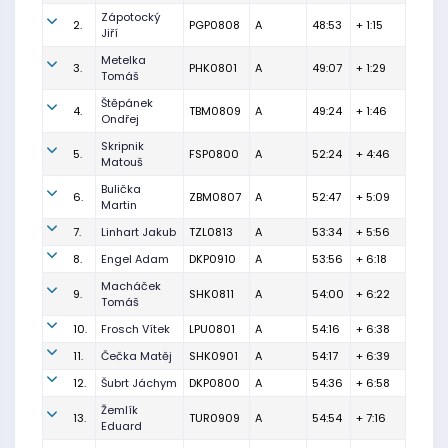
Zápotocký
2.
PGP0808
A
48:53
+ 1:15
Jiří
Metelka
3.
PHK0801
A
49:07
+ 1:29
Tomáš
Štěpánek
4.
TBM0809
A
49:24
+ 1:46
Ondřej
Skripnik
5.
FSP0800
A
52:24
+ 4:46
Matouš
Bulička
6.
ZBM0807
A
52:47
+ 5:09
Martin
7.
Linhart Jakub
TZL0813
A
53:34
+ 5:56
8.
Engel Adam
DKP0910
A
53:56
+ 6:18
Macháček
9.
SHK0811
A
54:00
+ 6:22
Tomáš
10.
Frosch Vítek
LPU0801
A
54:16
+ 6:38
11.
Čečka Matěj
SHK0901
A
54:17
+ 6:39
12.
Šubrt Jáchym
DKP0800
A
54:36
+ 6:58
Žemlík
13.
TUR0909
A
54:54
+ 7:16
Eduard