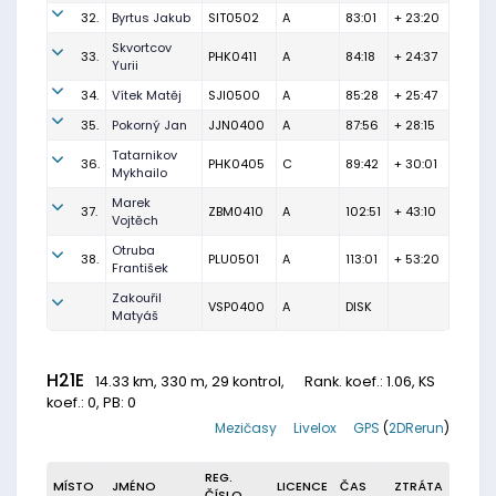
32.
Byrtus Jakub
SIT0502
A
83:01
+ 23:20
Skvortcov
33.
PHK0411
A
84:18
+ 24:37
Yurii
34.
Vítek Matěj
SJI0500
A
85:28
+ 25:47
35.
Pokorný Jan
JJN0400
A
87:56
+ 28:15
Tatarnikov
36.
PHK0405
C
89:42
+ 30:01
Mykhailo
Marek
37.
ZBM0410
A
102:51
+ 43:10
Vojtěch
Otruba
38.
PLU0501
A
113:01
+ 53:20
František
Zakouřil
VSP0400
A
DISK
Matyáš
H21E
14.33 km, 330 m, 29 kontrol,
Rank. koef.
: 1.06, KS
koef.: 0, PB: 0
Mezičasy
Livelox
GPS
(
2DRerun
)
REG.
MÍSTO
JMÉNO
LICENCE
ČAS
ZTRÁTA
ČÍSLO