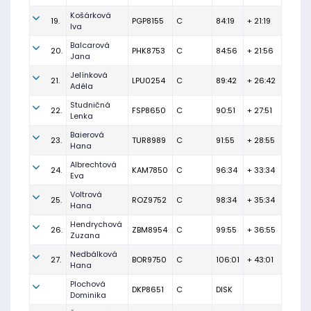
Košárková
19.
PGP8155
C
84:19
+ 21:19
Iva
Balcarová
20.
PHK8753
C
84:56
+ 21:56
Jana
Jelínková
21.
LPU0254
C
89:42
+ 26:42
Adéla
Studničná
22.
FSP8650
C
90:51
+ 27:51
Lenka
Baierová
23.
TUR8989
C
91:55
+ 28:55
Hana
Albrechtová
24.
KAM7850
C
96:34
+ 33:34
Eva
Voltrová
25.
ROZ9752
C
98:34
+ 35:34
Hana
Hendrychová
26.
ZBM8954
C
99:55
+ 36:55
Zuzana
Nedbálková
27.
BOR9750
C
106:01
+ 43:01
Hana
Plochová
DKP8651
C
DISK
Dominika