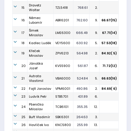
Dravetz
15
TZL5418
768.61
2.
Walter
Němec
16
ABR6201
762.60
9.
66.67(15)
Lubomír
Šimek
17
LME6300
666.49
9.
67.71(14)
Miroslav
18
Kadlec Luděk
VEY5600
630.92
5.
57.53(18)
Křeček
19
ZPV6213
564.98
2.
84.92( 5)
Miroslav
Jánoška
20
KVS5900
561.87
6.
71.72(12)
Jozef
Autrata
21
VBA6000
524.84
5.
66.63(16)
Vlastimil
22
Fajtl Jaroslav
VPM6001
490.86
2.
84.69( 6)
23
Ludvík Petr
STB5701
431.89
6.
Pšenička
24
TCB6101
355.35
12.
Miloslav
25
Buřt Vladimír
SBK6301
264.63
3.
26
Havlíček Ivo
KNC5800
255.99
13.