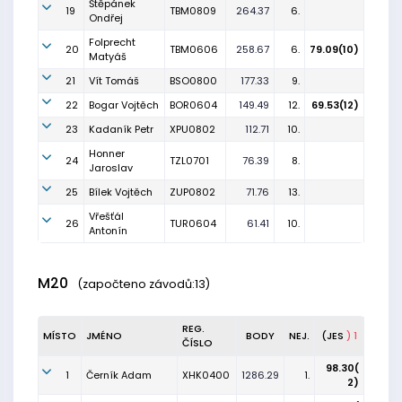
Štěpánek
19
TBM0809
264.37
6.
Ondřej
Folprecht
20
TBM0606
258.67
6.
79.09(10)
Matyáš
21
Vít Tomáš
BSO0800
177.33
9.
22
Bogar Vojtěch
BOR0604
149.49
12.
69.53(12)
23
Kadaník Petr
XPU0802
112.71
10.
Honner
24
TZL0701
76.39
8.
Jaroslav
25
Bílek Vojtěch
ZUP0802
71.76
13.
Vřešťál
26
TUR0604
61.41
10.
Antonín
M20
(započteno závodů:13)
REG.
MÍSTO
JMÉNO
BODY
NEJ.
(JES
) 1
ČÍSLO
98.30(
1
Černík Adam
XHK0400
1286.29
1.
2)