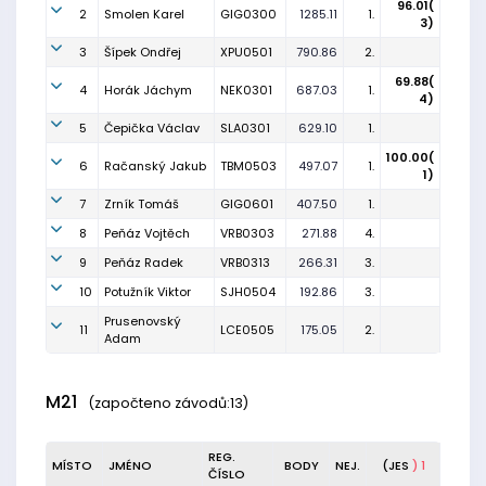
96.01(
2
Smolen Karel
GIG0300
1285.11
1.
3)
3
Šípek Ondřej
XPU0501
790.86
2.
69.88(
4
Horák Jáchym
NEK0301
687.03
1.
4)
5
Čepička Václav
SLA0301
629.10
1.
100.00(
6
Račanský Jakub
TBM0503
497.07
1.
1)
7
Zrník Tomáš
GIG0601
407.50
1.
8
Peňáz Vojtěch
VRB0303
271.88
4.
9
Peňáz Radek
VRB0313
266.31
3.
10
Potužník Viktor
SJH0504
192.86
3.
Prusenovský
11
LCE0505
175.05
2.
Adam
M21
(započteno závodů:13)
REG.
MÍSTO
JMÉNO
BODY
NEJ.
(JES
) 1
ČÍSLO