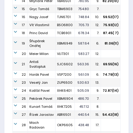
14
Mlynárik Peter
VBA6501
780.95
9.
82.20(10)
15
Gryc Tomáš
TBM6903
754.80
7.
16
Nagy Josef
TJN6701
748.84
10.
59.52(17)
17
Vít Vlastimil
BSO6800
705.73
12.
75.93(12)
18
Princ David
TCB6901
678.34
7.
87.45( 7)
Šňupárek
19
XBM6949
587.64
6.
81.06(11)
Ondřej
20
Meier Milan
VLI7301
583.27
12.
Antoš
21
SJC6602
563.36
12.
69.55(16)
Svatopluk
22
Horák Pavel
VSP7200
561.09
6.
74.79(13)
23
Veselý Jan
ZUP6500
530.63
13.
24
Košťál Pavel
XHK6401
505.09
9.
72.87(14)
25
Pekárek Pavel
XBM6904
486.70
7.
26
Kunart Tomáš
XHK7205
457.12
8.
27
Řízek Jaroslav
ABR6501
440.54
15.
54.42(18)
Mach
28
OKP6605
438.48
17.
Radovan