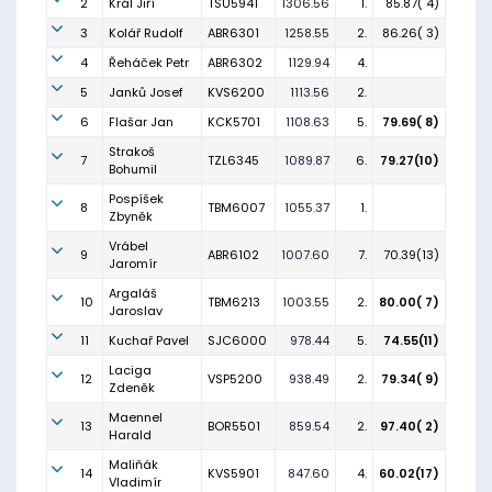
2
Král Jiří
TSU5941
1306.56
1.
85.87( 4)
3
Kolář Rudolf
ABR6301
1258.55
2.
86.26( 3)
4
Řeháček Petr
ABR6302
1129.94
4.
5
Janků Josef
KVS6200
1113.56
2.
6
Flašar Jan
KCK5701
1108.63
5.
79.69( 8)
Strakoš
7
TZL6345
1089.87
6.
79.27(10)
Bohumil
Pospíšek
8
TBM6007
1055.37
1.
Zbyněk
Vrábel
9
ABR6102
1007.60
7.
70.39(13)
Jaromír
Argaláš
10
TBM6213
1003.55
2.
80.00( 7)
Jaroslav
11
Kuchař Pavel
SJC6000
978.44
5.
74.55(11)
Laciga
12
VSP5200
938.49
2.
79.34( 9)
Zdeněk
Maennel
13
BOR5501
859.54
2.
97.40( 2)
Harald
Maliňák
14
KVS5901
847.60
4.
60.02(17)
Vladimír