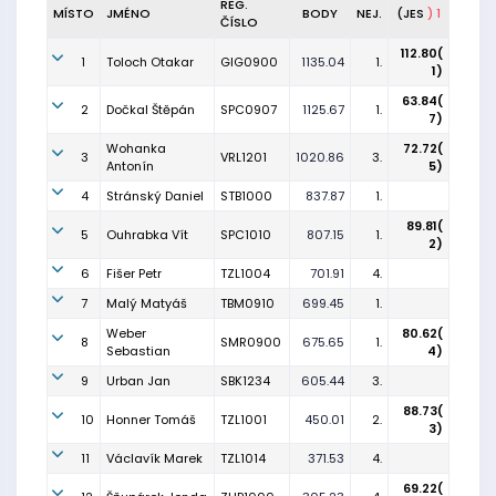
REG.
MÍSTO
JMÉNO
BODY
NEJ.
(JES
) 1
ČÍSLO
112.80(
1
Toloch Otakar
GIG0900
1135.04
1.
1)
63.84(
2
Dočkal Štěpán
SPC0907
1125.67
1.
7)
Wohanka
72.72(
3
VRL1201
1020.86
3.
Antonín
5)
4
Stránský Daniel
STB1000
837.87
1.
89.81(
5
Ouhrabka Vít
SPC1010
807.15
1.
2)
6
Fišer Petr
TZL1004
701.91
4.
7
Malý Matyáš
TBM0910
699.45
1.
Weber
80.62(
8
SMR0900
675.65
1.
Sebastian
4)
9
Urban Jan
SBK1234
605.44
3.
88.73(
10
Honner Tomáš
TZL1001
450.01
2.
3)
11
Václavík Marek
TZL1014
371.53
4.
69.22(