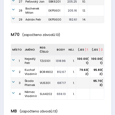
27
Peťovský Jan
SBK6201
205.25
10.
Bochenek
28
EKP5601
205.16
12.
Milan
29
Adrián Petr
EKP5600
182.61
14.
M70
(započteno závodů:13)
REG.
MÍSTO
JMÉNO
BODY
NEJ.
(JES
) 1
(JES
) 2
ČÍSLO
Nejedlý
100.00(
100.00(
1
TZL5101
1318.96
1.
Petr
1)
1)
Kuchař
79.63(
95.83(
2
BOR4902
812.67
1.
Vladimír
2)
2)
Škoda
95.70(
3
VLI5301
687.17
1.
Přemek
3)
Němec
4
SLA4202
659.13
1.
Vladimír
MB
(započteno závodů:13)