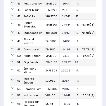
43
Fajtl Jaroslav
VPM9001
264.17
1.
44
Boček Milan
TBM9228
253.61
5.
45
Šafář Jan
XHK7700
247.48
21.
Rauch
46
VPM8201
244.44
5.
93.66( 5)
Stanislav
47
Macháček Jiří
XHK7601
242.55
5.
72.28(25)
Zbranek
48
TZL8808
241.95
2.
Roman
49
David Josef
DMS8101
241.69
13.
77.76(18)
50
Anděl Robert
VPM8001
237.31
8.
87.41( 9)
51
Gryc Vojtěch
TBM0106
233.87
23.
Štemberg
52
EKP8608
220.06
17.
Milan
Mudrák
53
LCE9601
203.41
1.
Štěpán
54
Uhmann Petr
TBM8307
201.55
2.
55
Kolaja Jan
VLI8100
194.49
1.
100.22( 1)
Polášek Jan
56
DKP8811
193.39
3.
Ferdinand