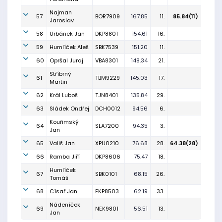
Najman
57
BOR7909
167.85
11.
85.84(11)
Jaroslav
58
Urbánek Jan
DKP8801
154.61
16.
59
Humlíček Aleš
SBK7539
151.20
11.
60
Opršal Juraj
VBA8301
148.34
21.
Stříbrný
61
TBM9229
145.03
17.
Martin
62
Král Luboš
TJN8401
135.84
29.
63
Sládek Ondřej
DCH0012
94.56
6.
Kouřimský
64
SLA7200
94.35
3.
Jan
65
Vališ Jan
XPU0210
76.68
28.
64.38(28)
66
Ramba Jiří
DKP8606
75.47
18.
Humlíček
67
SBK0101
68.15
26.
Tomáš
68
Císař Jan
EKP8503
62.19
33.
Nádeníček
69
NEK9801
56.51
13.
Jan