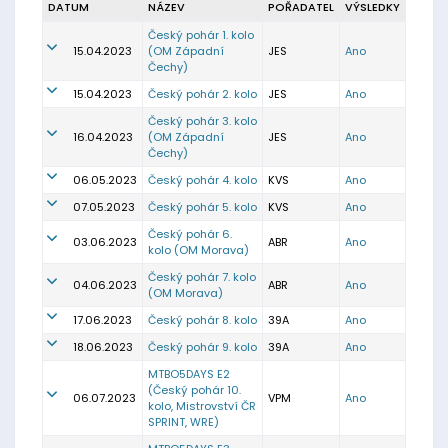
DATUM
NÁZEV
POŘADATEL
VÝSLEDKY
Český pohár 1. kolo
15.04.2023
(OM Západní
JES
Ano
Čechy)
15.04.2023
Český pohár 2. kolo
JES
Ano
Český pohár 3. kolo
16.04.2023
(OM Západní
JES
Ano
Čechy)
06.05.2023
Český pohár 4. kolo
KVS
Ano
07.05.2023
Český pohár 5. kolo
KVS
Ano
Český pohár 6.
03.06.2023
ABR
Ano
kolo (OM Morava)
Český pohár 7. kolo
04.06.2023
ABR
Ano
(OM Morava)
17.06.2023
Český pohár 8. kolo
39A
Ano
18.06.2023
Český pohár 9. kolo
39A
Ano
MTBO5DAYS E2
(Český pohár 10.
06.07.2023
VPM
Ano
kolo, Mistrovství ČR
SPRINT, WRE)