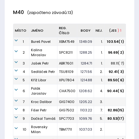
M40
(započteno závodů:13)
REG.
MÍSTO
JMÉNO
BODY
NEJ.
(JES
) 1
ČÍSLO
1
Bureš Pavel
XBM7549
1349.09
1.
103.54( 1)
Kalina
2
SPC8211
1288.25
1.
96.69( 2)
Miroslav
3
Jašek Petr
ABR7601
1284.71
1.
88.11( 7)
4
Sedláček Petr
TSU8109
1271.56
2.
92.41( 3)
5
Kříž Libor
XPU7804
1214.88
1.
89.50( 6)
Polák
6
CHA7500
1208.62
4.
90.44( 5)
Jaroslav
7
Kroc Dalibor
GIG7400
1205.22
3.
8
Fišer Petr
GIG7502
1103.22
7.
82.86(15)
9
Dočkal Tomáš
SPC7703
1099.76
5.
80.53(17)
Rovensky
10
TBM7711
1037.03
2.
Milan