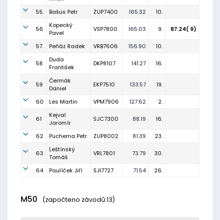
55
Bašus Petr
ZUP7400
165.32
10.
Kopecký
56
VSP7800
165.03
9.
87.24( 9)
Pavel
57
Peňáz Radek
VRB7606
156.90
10.
Duda
58
DKP8107
141.27
16.
František
Čermák
59
EKP7510
133.57
19.
Daniel
60
Les Martin
VPM7906
127.62
2.
Kejval
61
SJC7300
88.19
16.
Jaromír
62
Pucherna Petr
ZUP8002
81.39
23.
Leštínský
63
VRL7801
73.79
30.
Tomáš
64
Paulíček Jiří
SJI7727
71.54
26.
M50
(započteno závodů:13)