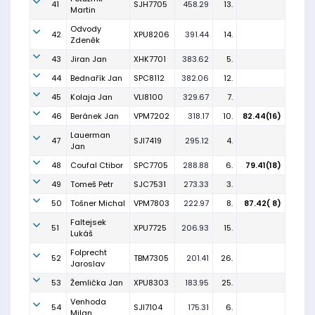
41
SJH7705
458.29
13.
Martin
Odvody
42
XPU8206
391.44
14.
Zdeněk
43
Jiran Jan
XHK7701
383.62
5.
44
Bednařík Jan
SPC8112
382.06
12.
45
Kolaja Jan
VLI8100
329.67
7.
46
Beránek Jan
VPM7202
318.17
10.
82.44(16)
Lauerman
47
SJI7419
295.12
4.
Jan
48
Coufal Ctibor
SPC7705
288.88
6.
79.41(18)
49
Tomeš Petr
SJC7531
273.33
3.
50
Tošner Michal
VPM7803
222.97
8.
87.42( 8)
Faltejsek
51
XPU7725
206.93
15.
Lukáš
Folprecht
52
TBM7305
201.41
26.
Jaroslav
53
Žemlička Jan
XPU8303
183.95
25.
Venhoda
54
SJI7104
175.31
6.
Milan