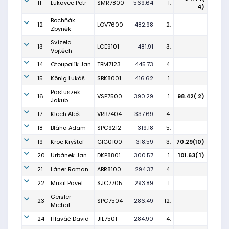
11
Lukavec Petr
SMR7800
569.64
1.
4)
Bochňák
12
LOV7600
482.98
2.
Zbyněk
Svízela
13
LCE9101
481.91
3.
Vojtěch
14
Otoupalík Jan
TBM7123
445.73
4.
15
König Lukáš
SBK8001
416.62
1.
Pastuszek
16
VSP7500
390.29
1.
98.42( 2)
Jakub
17
Klech Aleš
VRB7404
337.69
4.
18
Bláha Adam
SPC9212
319.18
5.
19
Kroc Kryštof
GIG0100
318.59
3.
70.29(10)
20
Urbánek Jan
DKP8801
300.57
1.
101.63( 1)
21
Láner Roman
ABR8100
294.37
4.
22
Musil Pavel
SJC7705
293.89
1.
Geisler
23
SPC7504
286.49
12.
Michal
24
Hlaváč David
JIL7501
284.90
4.