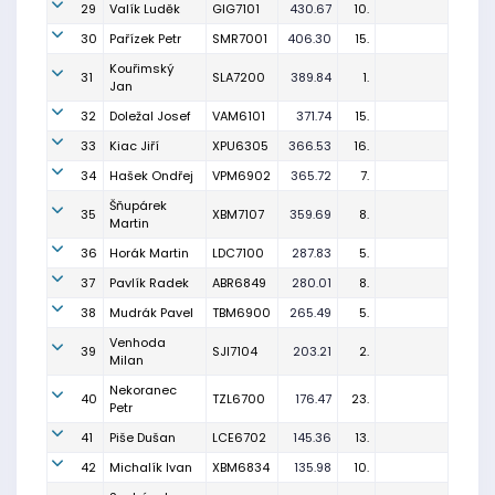
29
Valík Luděk
GIG7101
430.67
10.
30
Pařízek Petr
SMR7001
406.30
15.
Kouřimský
31
SLA7200
389.84
1.
Jan
32
Doležal Josef
VAM6101
371.74
15.
33
Kiac Jiří
XPU6305
366.53
16.
34
Hašek Ondřej
VPM6902
365.72
7.
Šňupárek
35
XBM7107
359.69
8.
Martin
36
Horák Martin
LDC7100
287.83
5.
37
Pavlík Radek
ABR6849
280.01
8.
38
Mudrák Pavel
TBM6900
265.49
5.
Venhoda
39
SJI7104
203.21
2.
Milan
Nekoranec
40
TZL6700
176.47
23.
Petr
41
Piše Dušan
LCE6702
145.36
13.
42
Michalík Ivan
XBM6834
135.98
10.