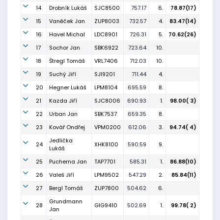
14
Drobník Lukáš
SJC8500
757.17
6.
78.87(17)
15
Vaněček Jan
ZUP8003
732.57
4.
83.47(14)
16
Havel Michal
LDC8901
726.31
5.
70.62(26)
17
Sochor Jan
SBK6922
723.64
10.
18
Štregl Tomáš
VRL7406
712.03
10.
19
Suchý Jiří
SJI9201
711.44
4.
20
Hegner Lukáš
LPM8104
695.59
8.
21
Kazda Jiří
SJC8006
690.93
1.
98.00( 3)
22
Urban Jan
SBK7537
659.35
8.
23
Kovář Ondřej
VPM0200
612.06
3.
94.74( 4)
Jedlička
24
XHK8100
590.59
9.
Lukáš
25
Pucherna Jan
TAP7701
585.31
1.
86.88(10)
26
Valeš Jiří
LPM9502
547.29
2.
85.84(11)
27
Bergl Tomáš
ZUP7800
504.62
6.
Grundmann
28
GIG9410
502.69
1.
99.78( 2)
Jan