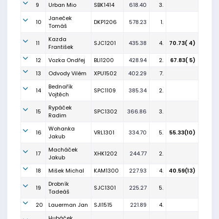
9
Urban Mio
SBK1414
618.40
3.
Janeček
10
DKP1206
578.23
1.
Tomáš
Kazda
11
SJC1201
435.38
4.
70.73( 4)
František
12
Vozka Ondřej
BLI1200
428.94
2.
67.83( 5)
13
Odvody Vilém
XPU1502
402.29
7.
Bednařík
14
SPC1109
385.34
2.
Vojtěch
Rypáček
15
SPC1302
366.86
3.
Radim
Wohanka
16
VRL1301
334.70
5.
55.33(10)
Jakub
Macháček
17
XHK1202
244.77
2.
Jakub
18
Mišek Michal
KAM1300
227.93
4.
40.59(13)
Drobník
19
SJC1301
225.27
5.
Tadeáš
20
Lauerman Jan
SJI1515
221.89
4.
Hubáček