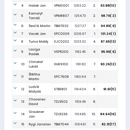
4
Hašek Jan
VPM0001
1263.22
2.
93.88(10)
Kamaryt
5
VPM8807
1254.73
2.
98.79( 2)
Tomáš
6
Ševčík Martin
TBM7632
1227.27
3.
94.89( 9)
7
Vacek Jan
SPC0009
1206.97
1.
101.24( 1)
8
Tuma Matěj
SJC0202
1203.32
4.
87.65(13)
Laciga
9
VSP8200
1182.45
4.
95.99( 6)
Radek
Chmelař
10
XHK9100
1181.82
7.
90.26(12)
Lukáš
Štěňha
11
SPC7608
1180.64
7.
Martin
Ludvík
12
STB9801
1164.04
8.
91.61(11)
Matyáš
Chovanec
13
TZL9502
1159.49
8.
David
Graubner
14
TZL8236
1104.85
10.
84.64(16)
Jan
15
Rygl Jaroslav
TBM7044
1054.91
11.
82.31(17)