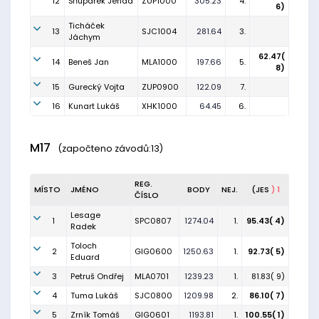
12
Šňupárek Jenda
ZUP1000
305.23
4.
6)
Ticháček
13
SJC1004
281.64
3.
Jáchym
62.47(
14
Beneš Jan
MLA1000
197.66
5.
8)
15
Gurecký Vojta
ZUP0900
122.09
7.
16
Kunart Lukáš
XHK1000
64.45
6.
M17
(započteno závodů:13)
REG.
MÍSTO
JMÉNO
BODY
NEJ.
(JES
) 1
ČÍSLO
Lesage
1
SPC0807
1274.04
1.
95.43( 4)
Radek
Toloch
2
GIG0600
1250.63
1.
92.73( 5)
Eduard
3
Petruš Ondřej
MLA0701
1239.23
1.
81.83( 9)
4
Tuma Lukáš
SJC0800
1209.98
2.
86.10( 7)
5
Zrník Tomáš
GIG0601
1193.81
1.
100.55( 1)