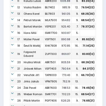
11
Kaluža Luboš
ABR8200
1005.88
9.
83.20(14)
12
Vozka Radim
BLI7402
985.19
12.
76.54(22)
13
Ohera Karel
BLI7803
961.05
9.
68.25(30)
14
Petruš Marek
MLA7500
954.82
9.
68.54(27)
15
Bartoš Marián
VSP8201
925.40
7.
78.37(20)
16
Hons Miši
SMR7700
900.87
5.
17
Müller Pavel
VSP7901
890.98
4.
85.92(10)
18
Ševčík Matěj
XHK7908
870.85
16.
71.14(25)
Folprecht
19
ZUP7300
869.87
8.
83.83(12)
Eduard
20
Hruška Miloš
ABR7501
805.59
11.
68.26(29)
21
Jirásek Milan
VSP7403
790.64
5.
84.37(11)
22
Veruňák Jiří
TAP8003
773.43
11.
66.70(32)
23
Jirka Jakub
VPM7905
752.19
13.
24
Žák Pavel
ABR7600
748.53
16.
78.45(19)
25
Weber Roman
SMR7701
702.23
15.
68.54(27)
26
Přibík Martin
PGP7406
626.25
9.
76.65(21)