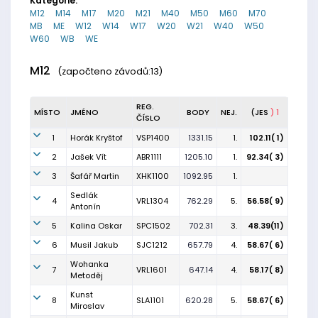
Kategorie:
M12
M14
M17
M20
M21
M40
M50
M60
M70
MB
ME
W12
W14
W17
W20
W21
W40
W50
W60
WB
WE
M12
(započteno závodů:13)
REG.
MÍSTO
JMÉNO
BODY
NEJ.
(JES
) 1
ČÍSLO
1
Horák Kryštof
VSP1400
1331.15
1.
102.11( 1)
2
Jašek Vít
ABR1111
1205.10
1.
92.34( 3)
3
Šafář Martin
XHK1100
1092.95
1.
Sedlák
4
VRL1304
762.29
5.
56.58( 9)
Antonín
5
Kalina Oskar
SPC1502
702.31
3.
48.39(11)
6
Musil Jakub
SJC1212
657.79
4.
58.67( 6)
Wohanka
7
VRL1601
647.14
4.
58.17( 8)
Metoděj
Kunst
8
SLA1101
620.28
5.
58.67( 6)
Miroslav