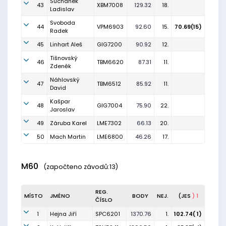
Suchánek
43
XBM7008
129.32
18.
Ladislav
Svoboda
44
VPM6903
92.60
15.
70.69(15)
Radek
45
Linhart Aleš
GIG7200
90.92
12.
Tišnovský
46
TBM6620
87.31
11.
Zdeněk
Náhlovský
47
TBM6512
85.92
11.
David
Kašpar
48
GIG7004
75.90
22.
Jaroslav
49
Záruba Karel
LME7302
66.13
20.
50
Mach Martin
LME6800
46.26
17.
M60
(započteno závodů:13)
REG.
MÍSTO
JMÉNO
BODY
NEJ.
(JES
) 1
ČÍSLO
1
Hejna Jiří
SPC6201
1370.76
1.
102.74( 1)