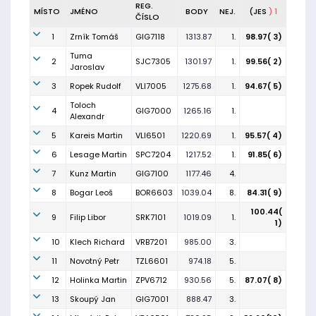
REG.
MÍSTO
JMÉNO
BODY
NEJ.
(JES
) 1
ČÍSLO
1
Zrník Tomáš
GIG7118
1313.87
1.
98.97( 3)
Tuma
2
SJC7305
1301.97
1.
99.56( 2)
Jaroslav
3
Ropek Rudolf
VLI7005
1275.68
1.
94.67( 5)
Toloch
4
GIG7000
1265.16
1.
Alexandr
5
Kareis Martin
VLI6501
1220.69
1.
95.57( 4)
6
Lesage Martin
SPC7204
1217.52
1.
91.85( 6)
7
Kunz Martin
GIG7100
1177.46
4.
8
Bogar Leoš
BOR6603
1039.04
8.
84.31( 9)
100.44(
9
Filip Libor
SRK7101
1019.09
1.
1)
10
Klech Richard
VRB7201
985.00
3.
11
Novotný Petr
TZL6601
974.18
5.
12
Holinka Martin
ZPV6712
930.56
5.
87.07( 8)
13
Skoupý Jan
GIG7001
888.47
3.