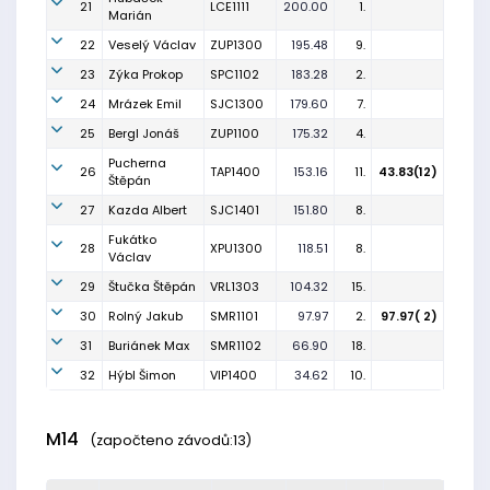
21
LCE1111
200.00
1.
Marián
22
Veselý Václav
ZUP1300
195.48
9.
23
Zýka Prokop
SPC1102
183.28
2.
24
Mrázek Emil
SJC1300
179.60
7.
25
Bergl Jonáš
ZUP1100
175.32
4.
Pucherna
26
TAP1400
153.16
11.
43.83(12)
Štěpán
27
Kazda Albert
SJC1401
151.80
8.
Fukátko
28
XPU1300
118.51
8.
Václav
29
Štučka Štěpán
VRL1303
104.32
15.
30
Rolný Jakub
SMR1101
97.97
2.
97.97( 2)
31
Buriánek Max
SMR1102
66.90
18.
32
Hýbl Šimon
VIP1400
34.62
10.
M14
(započteno závodů:13)