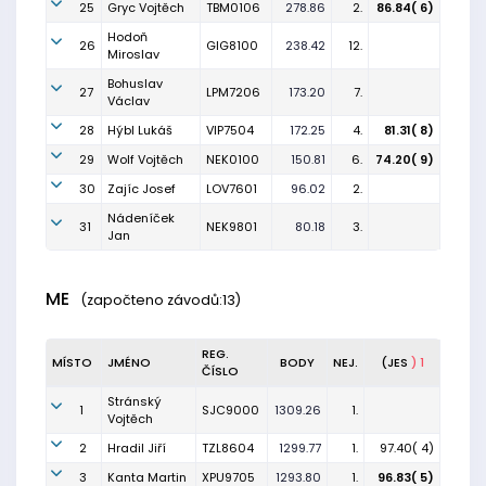
25
Gryc Vojtěch
TBM0106
278.86
2.
86.84( 6)
Hodoň
26
GIG8100
238.42
12.
Miroslav
Bohuslav
27
LPM7206
173.20
7.
Václav
28
Hýbl Lukáš
VIP7504
172.25
4.
81.31( 8)
29
Wolf Vojtěch
NEK0100
150.81
6.
74.20( 9)
30
Zajíc Josef
LOV7601
96.02
2.
Nádeníček
31
NEK9801
80.18
3.
Jan
ME
(započteno závodů:13)
REG.
MÍSTO
JMÉNO
BODY
NEJ.
(JES
) 1
ČÍSLO
Stránský
1
SJC9000
1309.26
1.
Vojtěch
2
Hradil Jiří
TZL8604
1299.77
1.
97.40( 4)
3
Kanta Martin
XPU9705
1293.80
1.
96.83( 5)