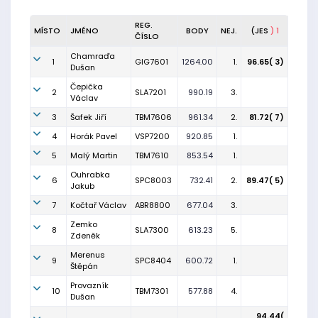
REG.
MÍSTO
JMÉNO
BODY
NEJ.
(JES
) 1
ČÍSLO
Chamraďa
1
GIG7601
1264.00
1.
96.65( 3)
Dušan
Čepička
2
SLA7201
990.19
3.
Václav
3
Šafek Jiří
TBM7606
961.34
2.
81.72( 7)
4
Horák Pavel
VSP7200
920.85
1.
5
Malý Martin
TBM7610
853.54
1.
Ouhrabka
6
SPC8003
732.41
2.
89.47( 5)
Jakub
7
Kočtař Václav
ABR8800
677.04
3.
Zemko
8
SLA7300
613.23
5.
Zdeněk
Merenus
9
SPC8404
600.72
1.
Štěpán
Provazník
10
TBM7301
577.88
4.
Dušan
94.44(