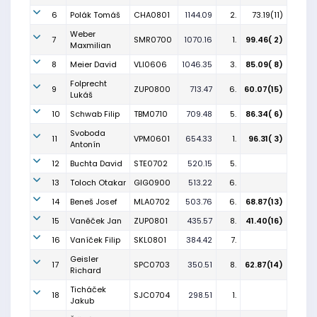
6
Polák Tomáš
CHA0801
1144.09
2.
73.19(11)
Weber
7
SMR0700
1070.16
1.
99.46( 2)
Maxmilian
8
Meier David
VLI0606
1046.35
3.
85.09( 8)
Folprecht
9
ZUP0800
713.47
6.
60.07(15)
Lukáš
10
Schwab Filip
TBM0710
709.48
5.
86.34( 6)
Svoboda
11
VPM0601
654.33
1.
96.31( 3)
Antonín
12
Buchta David
STE0702
520.15
5.
13
Toloch Otakar
GIG0900
513.22
6.
14
Beneš Josef
MLA0702
503.76
6.
68.87(13)
15
Vaněček Jan
ZUP0801
435.57
8.
41.40(16)
16
Vaníček Filip
SKL0801
384.42
7.
Geisler
17
SPC0703
350.51
8.
62.87(14)
Richard
Ticháček
18
SJC0704
298.51
1.
Jakub