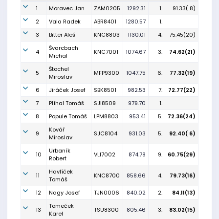
1
Moravec Jan
ZAM0205
1292.31
1.
91.33( 8)
2
Vala Radek
ABR8401
1280.57
1.
3
Bitter Aleš
KNC8803
1130.01
4.
75.45(20)
Švarcbach
4
KNC7001
1074.67
3.
74.62(21)
Michal
Štochel
5
MFP9300
1047.75
6.
77.32(19)
Miroslav
6
Jiráček Josef
SBK8501
982.53
7.
72.77(22)
7
Plíhal Tomáš
SJI8509
979.70
1.
8
Popule Tomáš
LPM8803
953.41
5.
72.36(24)
Kovář
9
SJC8104
931.03
5.
92.40( 6)
Miroslav
Urbaník
10
VLI7002
874.78
9.
60.75(29)
Robert
Havlíček
11
KNC8700
858.66
4.
79.73(16)
Tomáš
12
Nagy Josef
TJN0006
840.02
2.
84.11(13)
Tomeček
13
TSU8300
805.46
3.
83.02(15)
Karel