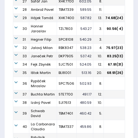
27
Šafář Jan
XHK7700
602.05
8.
28
Ambrož Pavel
TBM7339
589.55
11.
29
Hájek Tomáš
XHK7400
587.82
13.
74.68(24)
Honner
30
TZL7803
543.27
3.
90.56( 4)
Jaroslav
31
Hegner Filip
SPC8108
540.29
3.
32
Jalový Milan
RBK8347
538.23
4.
75.97(23)
33
Janeček Petr
DKP7905
537.42
10.
83.25(13)
34
Fejk Zbyněk
SJC7501
524.05
12.
67.91(31)
35
Ištok Martin
BLI8001
513.16
20.
68.91(26)
Rypáček
36
SPC7506
502.93
8.
Miroslav
37
Buchta Martin
STE7700
491.17
12.
38
Izdný Pavel
SJI7613
480.59
10.
Schwab
39
TBM7401
460.42
5.
David
La Carbonara
40
TBM7337
459.86
8.
Claudio
Potužník