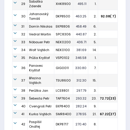
Šabatka
29
XHK8900
495.11
1.
Zdeněk
Johanovský
30
DKP8500
463.25
2.
92.08( 7)
Tomáš
31
Domín Nikolas
EKP8806
458.49
6.
32
Vedral Martin
SPC8306
440.87
2.
33
Nöbauer Petr
NEK0200
436.71
5.
34
Wolf Vojtěch
NEK0100
381.69
14.
35
Průša Kryštof
VSP0102
346.58
1.
Panovec
36
GIG0011
330.80
7.
Kryštof
Březina
37
TSU8600
312.30
15.
Vojtěch
38
Perůtka Jan
LCE8801
297.79
3.
39
Šebesta Petr
TAP7604
293.32
23.
72.72(23)
40
Cvengroš Petr
EKP8400
282.24
9.
41
Kurka Vojtěch
SMR8400
278.55
21.
67.22(27)
Pospíšil
42
DKP8717
270.40
8.
Ondřej