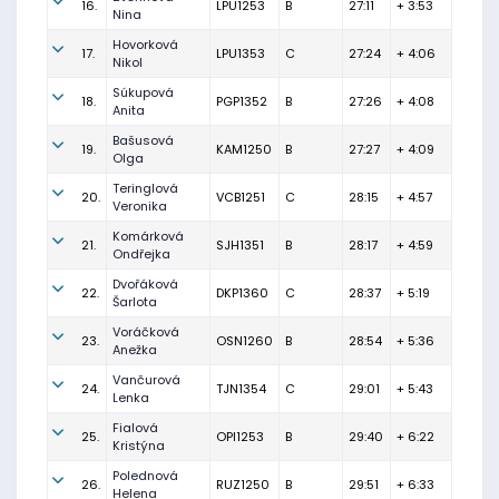
16.
LPU1253
B
27:11
+ 3:53
Nina
Hovorková
17.
LPU1353
C
27:24
+ 4:06
Nikol
Súkupová
18.
PGP1352
B
27:26
+ 4:08
Anita
Bašusová
19.
KAM1250
B
27:27
+ 4:09
Olga
Teringlová
20.
VCB1251
C
28:15
+ 4:57
Veronika
Komárková
21.
SJH1351
B
28:17
+ 4:59
Ondřejka
Dvořáková
22.
DKP1360
C
28:37
+ 5:19
Šarlota
Voráčková
23.
OSN1260
B
28:54
+ 5:36
Anežka
Vančurová
24.
TJN1354
C
29:01
+ 5:43
Lenka
Fialová
25.
OPI1253
B
29:40
+ 6:22
Kristýna
Polednová
26.
RUZ1250
B
29:51
+ 6:33
Helena