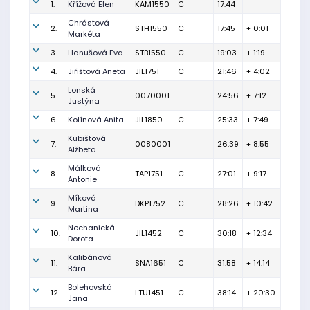
1.
Křížová Elen
KAM1550
C
17:44
Chrástová
2.
STH1550
C
17:45
+ 0:01
Markéta
3.
Hanušová Eva
STB1550
C
19:03
+ 1:19
4.
Jiřištová Aneta
JIL1751
C
21:46
+ 4:02
Lonská
5.
0070001
24:56
+ 7:12
Justýna
6.
Kolínová Anita
JIL1850
C
25:33
+ 7:49
Kubištová
7.
0080001
26:39
+ 8:55
Alžbeta
Málková
8.
TAP1751
C
27:01
+ 9:17
Antonie
Míková
9.
DKP1752
C
28:26
+ 10:42
Martina
Nechanická
10.
JIL1452
C
30:18
+ 12:34
Dorota
Kalibánová
11.
SNA1651
C
31:58
+ 14:14
Bára
Bolehovská
12.
LTU1451
C
38:14
+ 20:30
Jana