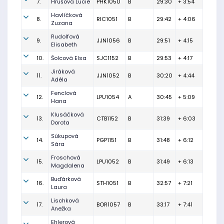
7.
Hrušová Lucie
PHK1050
B
29:30
+ 3:54
Havlíčková
8.
RIC1051
B
29:42
+ 4:06
Zuzana
Rudolfová
9.
JJN1056
B
29:51
+ 4:15
Elisabeth
10.
Šolcová Elsa
SJC1152
B
29:53
+ 4:17
Jiráková
11.
JJN1052
B
30:20
+ 4:44
Adéla
Fenclová
12.
LPU1054
A
30:45
+ 5:09
Hana
Klusáčková
13.
CTB1152
B
31:39
+ 6:03
Dorota
Súkupová
14.
PGP1151
B
31:48
+ 6:12
Sára
Froschová
15.
LPU1052
B
31:49
+ 6:13
Magdalena
Buďárková
16.
STH1051
B
32:57
+ 7:21
Laura
Lischková
17.
BOR1057
B
33:17
+ 7:41
Anežka
Ehlerová