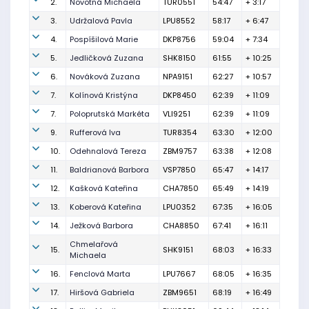
2.
Novotná Michaela
TUR0551
54:47
+ 3:17
3.
Udržalová Pavla
LPU8552
58:17
+ 6:47
4.
Pospíšilová Marie
DKP8756
59:04
+ 7:34
5.
Jedličková Zuzana
SHK8150
61:55
+ 10:25
6.
Nováková Zuzana
NPA9151
62:27
+ 10:57
7.
Kolínová Kristýna
DKP8450
62:39
+ 11:09
7.
Poloprutská Markéta
VLI9251
62:39
+ 11:09
9.
Rufferová Iva
TUR8354
63:30
+ 12:00
10.
Odehnalová Tereza
ZBM9757
63:38
+ 12:08
11.
Baldrianová Barbora
VSP7850
65:47
+ 14:17
12.
Kašková Kateřina
CHA7850
65:49
+ 14:19
13.
Koberová Kateřina
LPU0352
67:35
+ 16:05
14.
Ježková Barbora
CHA8850
67:41
+ 16:11
Chmelařová
15.
SHK9151
68:03
+ 16:33
Michaela
16.
Fenclová Marta
LPU7667
68:05
+ 16:35
17.
Hiršová Gabriela
ZBM9651
68:19
+ 16:49