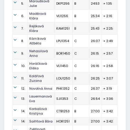
Maroušková
5.
DKP1256
B
24:53
+ 1:35
Julie
Maděrová
6.
VLI1256
B
25:34
+ 2:16
Klára
Rejšková
7.
KAM1251
B
25:43
+ 2:25
Klára
Kárníková
8.
LPU1354
C
26:07
+ 2:49
Alžběta
Nehasilová
9.
BOR1450
C
26:15
+ 2:57
Anna
Horáčková
10.
VLI1450
C
26:16
+ 2:58
Eliška
Kolářová
11.
LOU1250
B
26:25
+ 3:07
Zuzana
12.
Novotná Anna
PHK1352
C
26:37
+ 3:19
Lauermanová
13.
SJI1353
C
26:54
+ 3:36
Eva
Karbašová
14.
CTB1253
B
27:00
+ 3:42
Kristýna
14.
Saifrtová Bára
HOR1251
B
27:00
+ 3:42
Zvěřinová