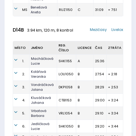
Benešová
MS
RUZ1150
C
31:09
+ 7:51
Aneta
D14B
Mezičasy
Livelox
3.94 km, 120 m, 8 kontrol
REG.
MÍSTO
JMÉNO
LICENCE
ČAS
ZTRÁTA
ČÍSLO
Macháčková
1.
SHK1155
A
25:36
Lucie
Kolářová
2.
LOU1050
B
27:54
+ 2:18
Veronika
Vondráčková
3.
DKP1058
B
28:29
+ 2:53
Jolana
Klusáčková
4.
CTB1153
B
29:00
+ 3:24
Johana
Vrbatová
5.
VRL1054
B
29:10
+ 3:34
Barbora
Jedličková
6.
SHK1050
B
29:20
+ 3:44
Lucie