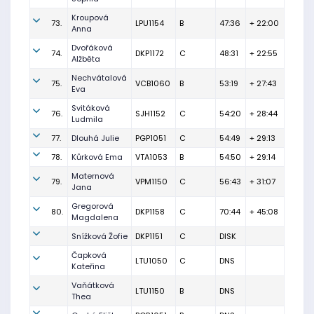
Kroupová
73.
LPU1154
B
47:36
+ 22:00
Anna
Dvořáková
74.
DKP1172
C
48:31
+ 22:55
Alžběta
Nechvátalová
75.
VCB1060
B
53:19
+ 27:43
Eva
Svitáková
76.
SJH1152
C
54:20
+ 28:44
Ludmila
77.
Dlouhá Julie
PGP1051
C
54:49
+ 29:13
78.
Kůrková Ema
VTA1053
B
54:50
+ 29:14
Maternová
79.
VPM1150
C
56:43
+ 31:07
Jana
Gregorová
80.
DKP1158
C
70:44
+ 45:08
Magdalena
Snížková Žofie
DKP1151
C
DISK
Čapková
LTU1050
C
DNS
Kateřina
Vaňátková
LTU1150
B
DNS
Thea