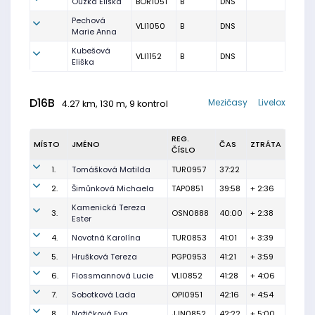
Ouzká Eliška
BOR1051
B
DNS
Pechová
VLI1050
B
DNS
Marie Anna
Kubešová
VLI1152
B
DNS
Eliška
D16B
Mezičasy
Livelox
4.27 km, 130 m, 9 kontrol
REG.
MÍSTO
JMÉNO
ČAS
ZTRÁTA
ČÍSLO
1.
Tomášková Matilda
TUR0957
37:22
2.
Šimůnková Michaela
TAP0851
39:58
+ 2:36
Kamenická Tereza
3.
OSN0888
40:00
+ 2:38
Ester
4.
Novotná Karolína
TUR0853
41:01
+ 3:39
5.
Hrušková Tereza
PGP0953
41:21
+ 3:59
6.
Flossmannová Lucie
VLI0852
41:28
+ 4:06
7.
Sobotková Lada
OPI0951
42:16
+ 4:54
8.
Nožičková Eva
JJN0852
42:22
+ 5:00