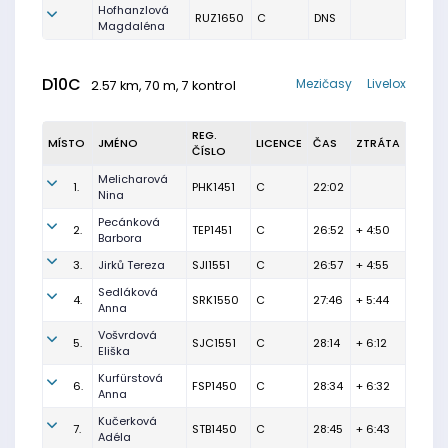
Hofhanzlová
RUZ1650
C
DNS
Magdaléna
D10C
Mezičasy
Livelox
2.57 km, 70 m, 7 kontrol
REG.
MÍSTO
JMÉNO
LICENCE
ČAS
ZTRÁTA
ČÍSLO
Melicharová
1.
PHK1451
C
22:02
Nina
Pecánková
2.
TEP1451
C
26:52
+ 4:50
Barbora
3.
Jirků Tereza
SJI1551
C
26:57
+ 4:55
Sedláková
4.
SRK1550
C
27:46
+ 5:44
Anna
Vošvrdová
5.
SJC1551
C
28:14
+ 6:12
Eliška
Kurfürstová
6.
FSP1450
C
28:34
+ 6:32
Anna
Kučerková
7.
STB1450
C
28:45
+ 6:43
Adéla