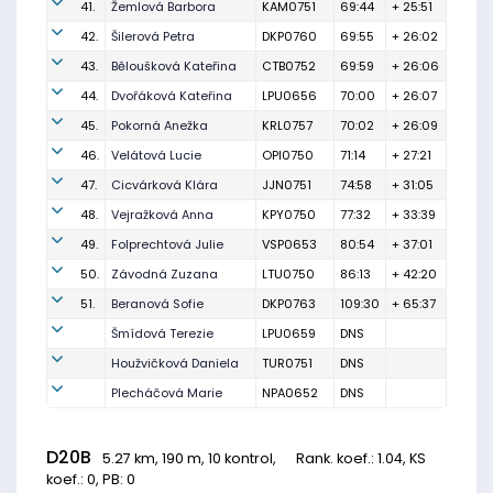
41.
Žemlová Barbora
KAM0751
69:44
+ 25:51
42.
Šilerová Petra
DKP0760
69:55
+ 26:02
43.
Běloušková Kateřina
CTB0752
69:59
+ 26:06
44.
Dvořáková Kateřina
LPU0656
70:00
+ 26:07
45.
Pokorná Anežka
KRL0757
70:02
+ 26:09
46.
Velátová Lucie
OPI0750
71:14
+ 27:21
47.
Cicvárková Klára
JJN0751
74:58
+ 31:05
48.
Vejražková Anna
KPY0750
77:32
+ 33:39
49.
Folprechtová Julie
VSP0653
80:54
+ 37:01
50.
Závodná Zuzana
LTU0750
86:13
+ 42:20
51.
Beranová Sofie
DKP0763
109:30
+ 65:37
Šmídová Terezie
LPU0659
DNS
Houžvičková Daniela
TUR0751
DNS
Plecháčová Marie
NPA0652
DNS
D20B
5.27 km, 190 m, 10 kontrol,
Rank. koef.
: 1.04, KS
koef.: 0, PB: 0