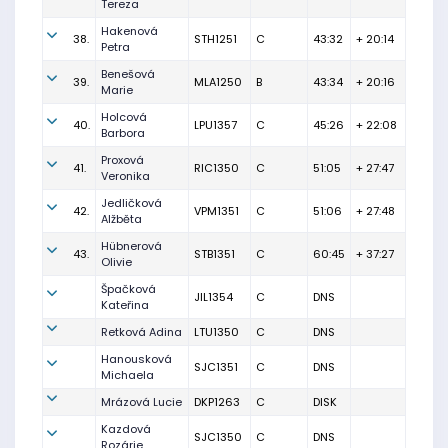
Tereza
Hakenová
38.
STH1251
C
43:32
+ 20:14
Petra
Benešová
39.
MLA1250
B
43:34
+ 20:16
Marie
Holcová
40.
LPU1357
C
45:26
+ 22:08
Barbora
Proxová
41.
RIC1350
C
51:05
+ 27:47
Veronika
Jedličková
42.
VPM1351
C
51:06
+ 27:48
Alžběta
Hübnerová
43.
STB1351
C
60:45
+ 37:27
Olivie
Špačková
JIL1354
C
DNS
Kateřina
Retková Adina
LTU1350
C
DNS
Hanousková
SJC1351
C
DNS
Michaela
Mrázová Lucie
DKP1263
C
DISK
Kazdová
SJC1350
C
DNS
Rozárie