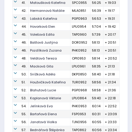
41.
Matoušková Kateřina
SPC0955
56:25
+ 19:03
42.
Hermannová Natálie
MLA0851
56:39
+ 19:17
43.
Labská Kateřina
PGP0963
56:53
+ 19:31
44.
Hovorková Elen
LPU0954
57:04
+ 19:42
45.
Volešová Edita
TAP0960
57:39
+ 20:17
46.
Baštová Justýna
DOR0952
58:13
+ 20:51
46.
Pozdílková Zuzana
PHK0952
58:13
+ 20:51
48.
Velátová Tereza
OPI0953
58:14
+ 20:52
49.
Macková Gita
LPU0961
58:35
+ 21:13
50.
Snížková Adéla
DKP0850
58:40
+ 21:18
51.
Houžvičková Kateřina
TUR0952
58:56
+ 21:34
52.
Blahutová Lucie
PGP0968
58:58
+ 21:36
53.
Kaplanová Viktorie
LPU0864
59:40
+ 22:18
54.
Jelínková Eva
PHK0953
60:14
+ 22:52
55.
Bartoňová Elena
FSP0953
60:31
+ 23:09
56.
Janatová Violka
TJN0956
60:55
+ 23:33
57.
Bednářová Štěpánka
TAP0862
60:56
+ 23:34