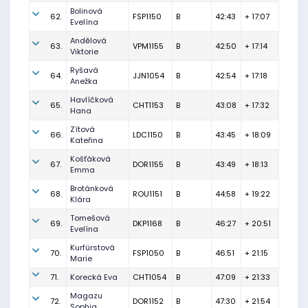
Bolinová
62.
FSP1150
B
42:43
+ 17:07
Evelína
Andělová
63.
VPM1155
B
42:50
+ 17:14
Viktorie
Ryšavá
64.
JJN1054
B
42:54
+ 17:18
Anežka
Havlíčková
65.
CHT1153
B
43:08
+ 17:32
Hana
Zítová
66.
LDC1150
B
43:45
+ 18:09
Kateřina
Košťáková
67.
DOR1155
B
43:49
+ 18:13
Emma
Brotánková
68.
ROU1151
B
44:58
+ 19:22
Klára
Tomešová
69.
DKP1168
B
46:27
+ 20:51
Evelína
Kurfürstová
70.
FSP1050
B
46:51
+ 21:15
Marie
71.
Korecká Eva
CHT1054
B
47:09
+ 21:33
Magazu
72.
DOR1152
B
47:30
+ 21:54
Sophia