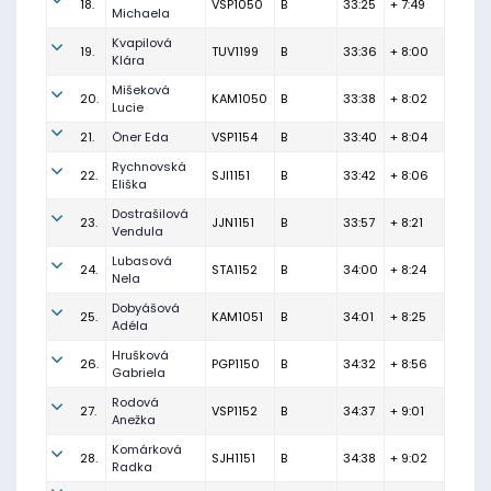
18.
VSP1050
B
33:25
+ 7:49
Michaela
Kvapilová
19.
TUV1199
B
33:36
+ 8:00
Klára
Mišeková
20.
KAM1050
B
33:38
+ 8:02
Lucie
21.
Öner Eda
VSP1154
B
33:40
+ 8:04
Rychnovská
22.
SJI1151
B
33:42
+ 8:06
Eliška
Dostrašilová
23.
JJN1151
B
33:57
+ 8:21
Vendula
Lubasová
24.
STA1152
B
34:00
+ 8:24
Nela
Dobyášová
25.
KAM1051
B
34:01
+ 8:25
Adéla
Hrušková
26.
PGP1150
B
34:32
+ 8:56
Gabriela
Rodová
27.
VSP1152
B
34:37
+ 9:01
Anežka
Komárková
28.
SJH1151
B
34:38
+ 9:02
Radka