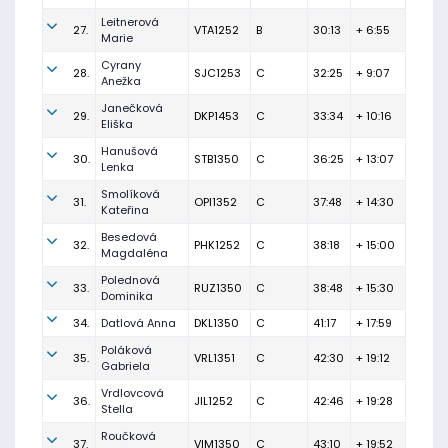
Leitnerová
27.
VTA1252
B
30:13
+ 6:55
Marie
Cyrany
28.
SJC1253
C
32:25
+ 9:07
Anežka
Janečková
29.
DKP1453
C
33:34
+ 10:16
Eliška
Hanušová
30.
STB1350
C
36:25
+ 13:07
Lenka
Smolíková
31.
OPI1352
C
37:48
+ 14:30
Kateřina
Besedová
32.
PHK1252
C
38:18
+ 15:00
Magdaléna
Polednová
33.
RUZ1350
C
38:48
+ 15:30
Dominika
34.
Datlová Anna
DKL1350
C
41:17
+ 17:59
Poláková
35.
VRL1351
C
42:30
+ 19:12
Gabriela
Vrdlovcová
36.
JIL1252
C
42:46
+ 19:28
Stella
Roučková
37.
VIM1350
C
43:10
+ 19:52