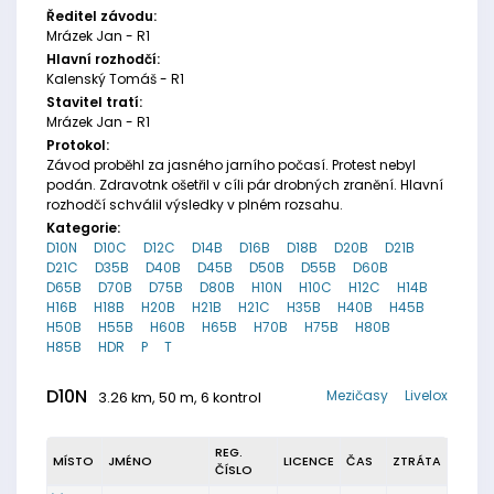
Ředitel závodu:
Mrázek Jan - R1
Hlavní rozhodčí:
Kalenský Tomáš - R1
Stavitel tratí:
Mrázek Jan - R1
Protokol:
Závod proběhl za jasného jarního počasí. Protest nebyl
podán. Zdravotnk ošetřil v cíli pár drobných zranění. Hlavní
rozhodčí schválil výsledky v plném rozsahu.
Kategorie:
D10N
D10C
D12C
D14B
D16B
D18B
D20B
D21B
D21C
D35B
D40B
D45B
D50B
D55B
D60B
D65B
D70B
D75B
D80B
H10N
H10C
H12C
H14B
H16B
H18B
H20B
H21B
H21C
H35B
H40B
H45B
H50B
H55B
H60B
H65B
H70B
H75B
H80B
H85B
HDR
P
T
D10N
Mezičasy
Livelox
3.26 km, 50 m, 6 kontrol
REG.
MÍSTO
JMÉNO
LICENCE
ČAS
ZTRÁTA
ČÍSLO