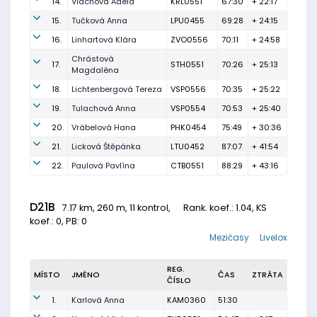
14.
Vlachová Adéla
KRL0551
67:30
+ 22:17
15.
Tučková Anna
LPU0455
69:28
+ 24:15
16.
Linhartová Klára
ZVO0556
70:11
+ 24:58
Chrástová
17.
STH0551
70:26
+ 25:13
Magdaléna
18.
Lichtenbergová Tereza
VSP0556
70:35
+ 25:22
19.
Tulachová Anna
VSP0554
70:53
+ 25:40
20.
Vrábelová Hana
PHK0454
75:49
+ 30:36
21.
Licková Štěpánka
LTU0452
87:07
+ 41:54
22.
Paulová Pavlína
CTB0551
88:29
+ 43:16
D21B
7.17 km, 260 m, 11 kontrol,
Rank. koef.
: 1.04, KS
koef.: 0, PB: 0
Mezičasy
Livelox
REG.
MÍSTO
JMÉNO
ČAS
ZTRÁTA
ČÍSLO
1.
Karlová Anna
KAM0360
51:30