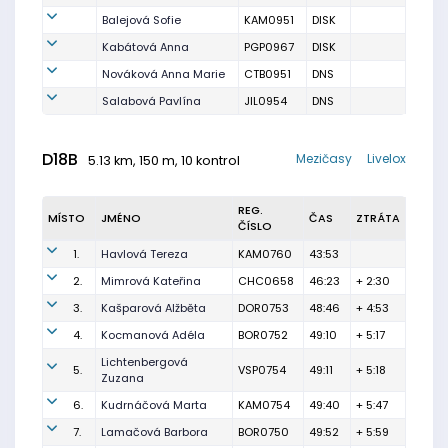
Balejová Sofie
KAM0951
DISK
Kabátová Anna
PGP0967
DISK
Nováková Anna Marie
CTB0951
DNS
Salabová Pavlína
JIL0954
DNS
D18B
Mezičasy
Livelox
5.13 km, 150 m, 10 kontrol
REG.
MÍSTO
JMÉNO
ČAS
ZTRÁTA
ČÍSLO
1.
Havlová Tereza
KAM0760
43:53
2.
Mimrová Kateřina
CHC0658
46:23
+ 2:30
3.
Kašparová Alžběta
DOR0753
48:46
+ 4:53
4.
Kocmanová Adéla
BOR0752
49:10
+ 5:17
Lichtenbergová
5.
VSP0754
49:11
+ 5:18
Zuzana
6.
Kudrnáčová Marta
KAM0754
49:40
+ 5:47
7.
Lamačová Barbora
BOR0750
49:52
+ 5:59