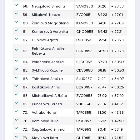
58.
Netopilová Simona
VAM0950
61:20
+ 23:58
59.
Mikulová Tereza
ZVO0851
64:23
+ 27:01
60.
Žemlová Magdalena
KAM0950
64:31
+ 27:09
61.
Komárková Veronika
CHC0955
64:43
+ 27:21
62.
Hüblová Agáta
FSP0853
65:50
+ 28:28
Petriláková Amálie
63.
DOR0953
66:50
+ 29:28
Rebeka
64.
Polanecká Anežka
SJC0952
67:29
+ 30:07
65.
Syblíková Rozálie
ODV0856
68:15
+ 30:53
66.
Těthalová Anežka
SJH0957
71:29
+ 34:07
67.
Košťáková Anna
DOR0957
73:47
+ 36:25
68.
Michalíková Alžběta
ZVO0953
75:02
+ 37:40
69.
Kubešová Tereza
VLI0954
79:14
+ 41:52
70.
Votruba Hana
TAP0855
81:00
+ 43:38
71.
Dominová Julie
LPU0857
85:12
+ 47:50
72.
Štěpánková Emma
TAP0953
90:41
+ 53:19
73.
Slavíková Bára
CHT0951
112:14
+ 74:52