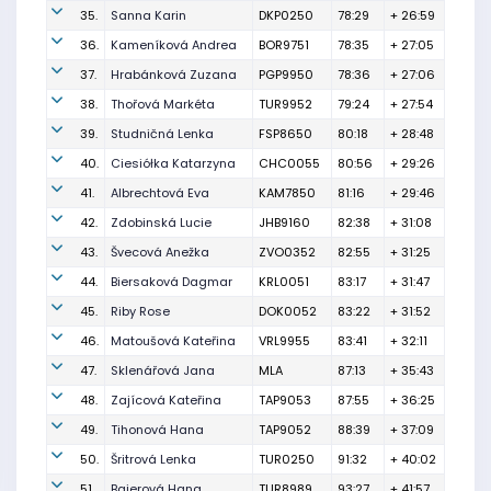
35.
Sanna Karin
DKP0250
78:29
+ 26:59
36.
Kameníková Andrea
BOR9751
78:35
+ 27:05
37.
Hrabánková Zuzana
PGP9950
78:36
+ 27:06
38.
Thořová Markéta
TUR9952
79:24
+ 27:54
39.
Studničná Lenka
FSP8650
80:18
+ 28:48
40.
Ciesiółka Katarzyna
CHC0055
80:56
+ 29:26
41.
Albrechtová Eva
KAM7850
81:16
+ 29:46
42.
Zdobinská Lucie
JHB9160
82:38
+ 31:08
43.
Švecová Anežka
ZVO0352
82:55
+ 31:25
44.
Biersaková Dagmar
KRL0051
83:17
+ 31:47
45.
Riby Rose
DOK0052
83:22
+ 31:52
46.
Matoušová Kateřina
VRL9955
83:41
+ 32:11
47.
Sklenářová Jana
MLA
87:13
+ 35:43
48.
Zajícová Kateřina
TAP9053
87:55
+ 36:25
49.
Tihonová Hana
TAP9052
88:39
+ 37:09
50.
Šritrová Lenka
TUR0250
91:32
+ 40:02
51.
Baierová Hana
TUR8989
93:27
+ 41:57