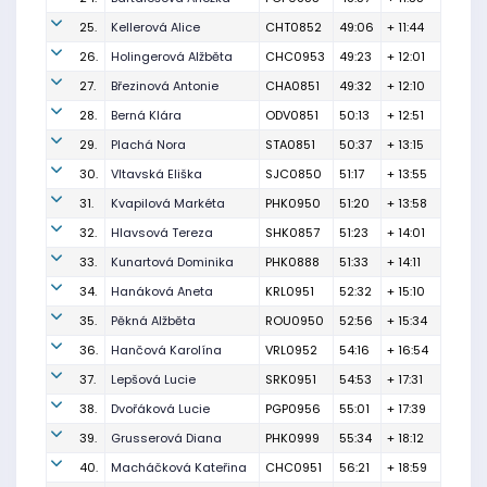
25.
Kellerová Alice
CHT0852
49:06
+ 11:44
26.
Holingerová Alžběta
CHC0953
49:23
+ 12:01
27.
Březinová Antonie
CHA0851
49:32
+ 12:10
28.
Berná Klára
ODV0851
50:13
+ 12:51
29.
Plachá Nora
STA0851
50:37
+ 13:15
30.
Vltavská Eliška
SJC0850
51:17
+ 13:55
31.
Kvapilová Markéta
PHK0950
51:20
+ 13:58
32.
Hlavsová Tereza
SHK0857
51:23
+ 14:01
33.
Kunartová Dominika
PHK0888
51:33
+ 14:11
34.
Hanáková Aneta
KRL0951
52:32
+ 15:10
35.
Pěkná Alžběta
ROU0950
52:56
+ 15:34
36.
Hančová Karolína
VRL0952
54:16
+ 16:54
37.
Lepšová Lucie
SRK0951
54:53
+ 17:31
38.
Dvořáková Lucie
PGP0956
55:01
+ 17:39
39.
Grusserová Diana
PHK0999
55:34
+ 18:12
40.
Macháčková Kateřina
CHC0951
56:21
+ 18:59