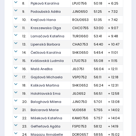
8.
Pipková Karolína
LPU0756
50:18
+ 6:25
9.
Podoubská Adéla
JJN0650
51:25
+ 7:32
10.
Krejčová Hana
ROU0653
51:35
+ 7:42
11.
Kraszewska Olga
CHC0755
53:00
+ 9:07
12.
Lamačová Kateřina
TUR0660
53:41
+ 9:48
13.
Lipenská Barbora
CHA0753
54:40
+ 10:47
14.
Čečková Karolína
SHK0650
54:54
+ 11:01
15.
Kvášovská Ludmila
LTU0753
55:08
+ 11:15
16.
Malá Anežka
JIL0751
56:04
+ 12:11
17.
Gajdová Michaela
VSP0752
56:11
+ 12:18
18.
Košková Martina
SHK0652
56:24
+ 12:31
19.
Holohlavská Ema
JIL0652
56:51
+ 12:58
20.
Baloghová Milena
JJN0750
57:01
+ 13:08
21.
Balcarová Marie
VLI0658
57:55
+ 14:02
22.
Mišeková Kateřina
KAM0756
57:57
+ 14:04
23.
Geffertová Agáta
FSP0753
58:12
+ 14:19
24.
Magazu Annabelle
DOR0657
58:55
+ 15:02