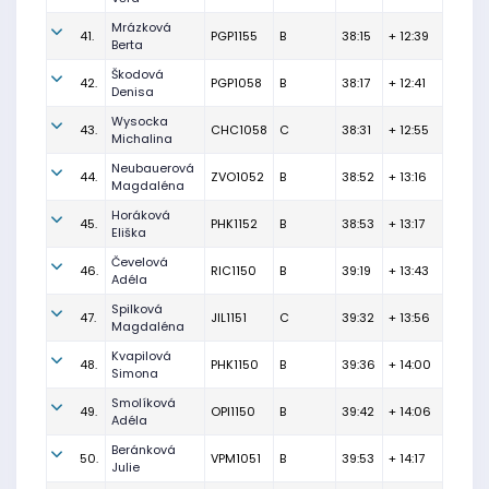
Mrázková
41.
PGP1155
B
38:15
+ 12:39
Berta
Škodová
42.
PGP1058
B
38:17
+ 12:41
Denisa
Wysocka
43.
CHC1058
C
38:31
+ 12:55
Michalina
Neubauerová
44.
ZVO1052
B
38:52
+ 13:16
Magdaléna
Horáková
45.
PHK1152
B
38:53
+ 13:17
Eliška
Čevelová
46.
RIC1150
B
39:19
+ 13:43
Adéla
Spilková
47.
JIL1151
C
39:32
+ 13:56
Magdaléna
Kvapilová
48.
PHK1150
B
39:36
+ 14:00
Simona
Smolíková
49.
OPI1150
B
39:42
+ 14:06
Adéla
Beránková
50.
VPM1051
B
39:53
+ 14:17
Julie