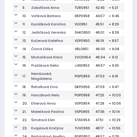
9.
Zabořilová Anna
TUR0951
42:43
+ 5:21
10.
Vaňková Barbora
DKP0958
44:07
+ 6:45
11.
Kunášková Karolína
VLI0851
45:51
+ 8:29
12.
Jedličková Veronika
SHK0850
46:01
+ 8:39
13.
Kučerová Kateřina
VSP0950
46:19
+ 8:57
14.
Čivrná Eliška
VRL0851
46:30
+ 9:08
15.
Michalíková Klára
ZVO0954
46:34
+ 9:12
16.
Pražáková Nella
JJN0853
46:57
+ 9:35
Nemšovská
17.
PGP0859
47:03
+ 9:41
Magdalena
18.
Řehořková Ema
DKP0956
47:09
+ 9:47
19.
Honzáková Nela
PGP0858
47:25
+ 10:03
20.
Ehlerová Anna
VSP0854
47:28
+ 10:06
21.
Malečková Pavlína
VSP0855
47:36
+ 10:14
22.
Šimotová Elen
STA0954
47:51
+ 10:29
23.
Kvapilová Kristýna
TUV0999
48:17
+ 10:55
24.
Bartalošová Anežka
PGP0853
48:57
+ 11:35