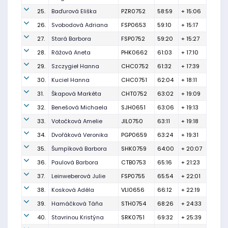
25.
Baďurová Eliška
PZR0752
58:59
+ 15:06
26.
Svobodová Adriana
FSP0653
59:10
+ 15:17
27.
Stará Barbora
FSP0752
59:20
+ 15:27
28.
Rážová Aneta
PHK0662
61:03
+ 17:10
29.
Szczygieł Hanna
CHC0752
61:32
+ 17:39
30.
Kuciel Hanna
CHC0751
62:04
+ 18:11
31.
Škapová Markéta
CHT0752
63:02
+ 19:09
32.
Benešová Michaela
SJH0651
63:06
+ 19:13
33.
Votočková Amelie
JIL0750
63:11
+ 19:18
34.
Dvořáková Veronika
PGP0659
63:24
+ 19:31
35.
Šumpíková Barbora
SHK0759
64:00
+ 20:07
36.
Paulová Barbora
CTB0753
65:16
+ 21:23
37.
Leinweberová Julie
FSP0755
65:54
+ 22:01
38.
Kosková Adéla
VLI0656
66:12
+ 22:19
39.
Hamáčková Táňa
STH0754
68:26
+ 24:33
40.
Stavrinou Kristýna
SRK0751
69:32
+ 25:39