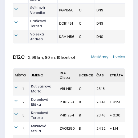
Svítilová
PGP1550
C
DNS
Veronika
Hrušková
DOR1451
C
DNS
Tereza
Voleská
KAM1456
C
DNS
Andrea
D12C
Mezičasy
Livelox
2.99 km, 80 m, 10 kontrol
REG.
MÍSTO
JMÉNO
LICENCE
ČAS
ZTRÁTA
ČÍSLO
Kutlvašrová
1.
VRL1451
C
23:18
Marta
Korbelová
2.
PHK1253
B
23:41
+ 0:23
Eliška
Korbelová
3.
PHK1254
B
23:48
+ 0:30
Tereza
Mikulová
4.
ZVO1250
B
24:32
+ 1:14
Stella