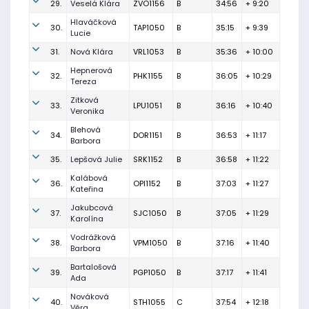
29.
Veselá Klára
ZVO1156
B
34:56
+ 9:20
Hlaváčková
30.
TAP1050
B
35:15
+ 9:39
Lucie
31.
Nová Klára
VRL1053
B
35:36
+ 10:00
Hepnerová
32.
PHK1155
B
36:05
+ 10:29
Tereza
Zitková
33.
LPU1051
B
36:16
+ 10:40
Veronika
Blehová
34.
DOR1151
B
36:53
+ 11:17
Barbora
35.
Lepšová Julie
SRK1152
B
36:58
+ 11:22
Kalábová
36.
OPI1152
B
37:03
+ 11:27
Kateřina
Jakubcová
37.
SJC1050
B
37:05
+ 11:29
Karolína
Vodrážková
38.
VPM1050
B
37:16
+ 11:40
Barbora
Bartalošová
39.
PGP1050
B
37:17
+ 11:41
Ada
Nováková
40.
STH1055
C
37:54
+ 12:18
Věra