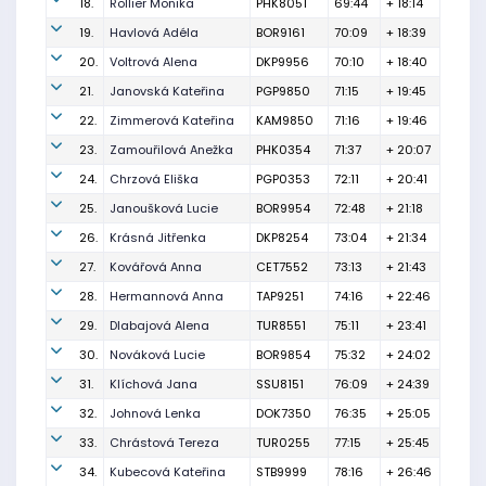
18.
Rollier Monika
PHK8051
69:44
+ 18:14
19.
Havlová Adéla
BOR9161
70:09
+ 18:39
20.
Voltrová Alena
DKP9956
70:10
+ 18:40
21.
Janovská Kateřina
PGP9850
71:15
+ 19:45
22.
Zimmerová Kateřina
KAM9850
71:16
+ 19:46
23.
Zamouřilová Anežka
PHK0354
71:37
+ 20:07
24.
Chrzová Eliška
PGP0353
72:11
+ 20:41
25.
Janoušková Lucie
BOR9954
72:48
+ 21:18
26.
Krásná Jitřenka
DKP8254
73:04
+ 21:34
27.
Kovářová Anna
CET7552
73:13
+ 21:43
28.
Hermannová Anna
TAP9251
74:16
+ 22:46
29.
Dlabajová Alena
TUR8551
75:11
+ 23:41
30.
Nováková Lucie
BOR9854
75:32
+ 24:02
31.
Klíchová Jana
SSU8151
76:09
+ 24:39
32.
Johnová Lenka
DOK7350
76:35
+ 25:05
33.
Chrástová Tereza
TUR0255
77:15
+ 25:45
34.
Kubecová Kateřina
STB9999
78:16
+ 26:46