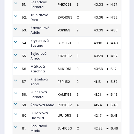
Besedová
51.
PHK1051
B
40:03
+ 14:27
Barbora
Truhlářová
52.
ZVO1053
C
40:08
+ 14:32
Dora
Zavadilová
53.
VSP1153
B
40:09
+ 14:33
Adéla
Krykorková
54.
SJC1153
B
40:16
+ 14:40
Zuzana
Tejkalová
55.
KDZ1052
B
40:28
+ 14:52
Aneta
Málková
56.
SHK1051
B
40:53
+ 15:17
Karolína
Knýbelová
57.
FSP1152
B
41:13
+ 15:37
Anna
Fuchsová
58.
KAM1153
B
41:21
+ 15:45
Barbora
59.
Řepková Anna
PGP1052
A
41:24
+ 15:48
Fukátková
60.
LPU1053
B
42:17
+ 16:41
Ludmila
Pobudová
61.
SJH1050
C
42:22
+ 16:46
Marie