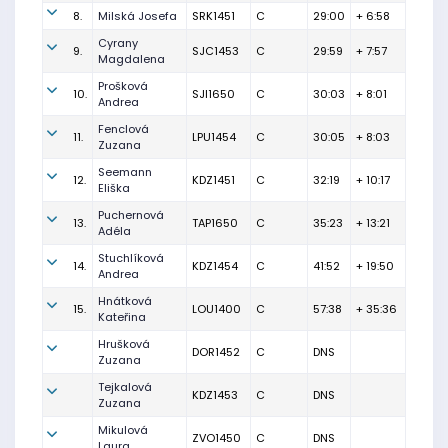
8.
Milská Josefa
SRK1451
C
29:00
+ 6:58
Cyrany
9.
SJC1453
C
29:59
+ 7:57
Magdalena
Prošková
10.
SJI1650
C
30:03
+ 8:01
Andrea
Fenclová
11.
LPU1454
C
30:05
+ 8:03
Zuzana
Seemann
12.
KDZ1451
C
32:19
+ 10:17
Eliška
Puchernová
13.
TAP1650
C
35:23
+ 13:21
Adéla
Stuchlíková
14.
KDZ1454
C
41:52
+ 19:50
Andrea
Hnátková
15.
LOU1400
C
57:38
+ 35:36
Kateřina
Hrušková
DOR1452
C
DNS
Zuzana
Tejkalová
KDZ1453
C
DNS
Zuzana
Mikulová
ZVO1450
C
DNS
Laura