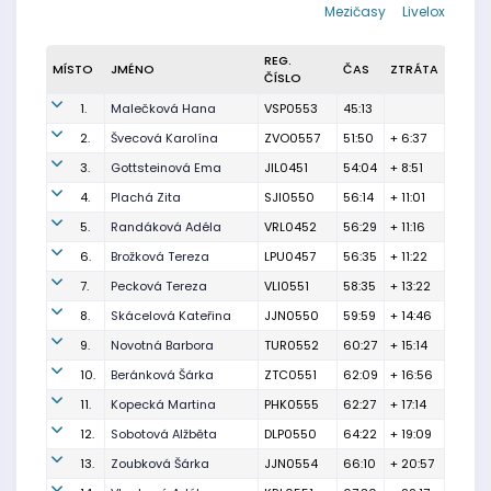
Mezičasy
Livelox
REG.
MÍSTO
JMÉNO
ČAS
ZTRÁTA
ČÍSLO
1.
Malečková Hana
VSP0553
45:13
2.
Švecová Karolína
ZVO0557
51:50
+ 6:37
3.
Gottsteinová Ema
JIL0451
54:04
+ 8:51
4.
Plachá Zita
SJI0550
56:14
+ 11:01
5.
Randáková Adéla
VRL0452
56:29
+ 11:16
6.
Brožková Tereza
LPU0457
56:35
+ 11:22
7.
Pecková Tereza
VLI0551
58:35
+ 13:22
8.
Skácelová Kateřina
JJN0550
59:59
+ 14:46
9.
Novotná Barbora
TUR0552
60:27
+ 15:14
10.
Beránková Šárka
ZTC0551
62:09
+ 16:56
11.
Kopecká Martina
PHK0555
62:27
+ 17:14
12.
Sobotová Alžběta
DLP0550
64:22
+ 19:09
13.
Zoubková Šárka
JJN0554
66:10
+ 20:57