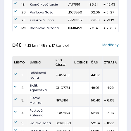
19.
Komárková Lucie
LTU7851
96:21
+ 45:43
20.
Vaňková Saša
LDC8550
102:05
+ 51:27
21.
Košíková Jana
ZBM8352
129:50
+ 79:12
MS
Drábková Zuzana
TBM8452
77:34
+ 26:56
D40
Mezičasy
4.13 km, 145 m, 17 kontrol
REG.
MÍSTO
JMÉNO
LICENCE
ČAS
ZTRÁTA
ČÍSLO
Lošťáková
1.
PGP7763
44:32
Ivana
Biolik
2.
CHC7751
49:01
+ 4:29
Agnieszka
Píšová
3.
NPA8151
50:40
+ 6:08
Monika
Patková
4.
BOR7853
51:38
+ 7:06
Kateřina
5.
Fialová Jana
DOR8050
52:54
+ 8:22