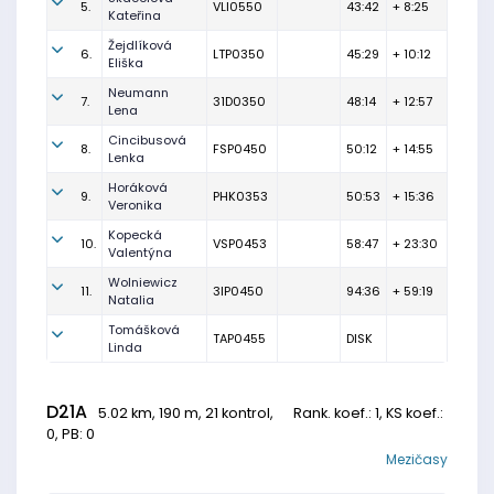
5.
VLI0550
43:42
+ 8:25
Kateřina
Žejdlíková
6.
LTP0350
45:29
+ 10:12
Eliška
Neumann
7.
31D0350
48:14
+ 12:57
Lena
Cincibusová
8.
FSP0450
50:12
+ 14:55
Lenka
Horáková
9.
PHK0353
50:53
+ 15:36
Veronika
Kopecká
10.
VSP0453
58:47
+ 23:30
Valentýna
Wolniewicz
11.
3IP0450
94:36
+ 59:19
Natalia
Tomášková
TAP0455
DISK
Linda
D21A
5.02 km, 190 m, 21 kontrol,
Rank. koef.
: 1, KS koef.:
0, PB: 0
Mezičasy