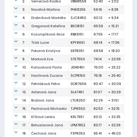
2.
Vernerová Radka
VBM8558
52:40
+ 2:02
3.
Novotná Martina
PHK8255
59:16
+ 8:38
4.
Drobníková Markéta
SJC8450
60:12
+ 9:34
5.
Gregorová Kateřina
BSO8151
65:59
+ 15:21
6.
Kozumplíková Alice
RBK8151
67:55
+ 17:17
7.
Trdá Lucie
KPY8651
68:14
+ 17:36
8.
Pokorná Kristýna
EKP8351
68:58
+ 18:20
9.
Marková Eva
STE7550
74:14
+ 23:36
10.
Kalousková Pavla
JEN8451
76:00
+ 25:22
11.
Havlínová Zuzana
SCP8150
76:18
+ 25:40
12.
Petriláková Petra
DOR7656
80:47
+ 30:09
13.
Asterová Jana
SLA7451
81:07
+ 30:29
14.
Brožová Jana
LTU8250
82:29
+ 31:51
15.
Pecharová Michaela
TJP6550
82:53
+ 32:15
16.
Křížová Lenka
KRL7951
83:13
+ 32:35
17.
Bohuslavová Jana
LPM7852
83:17
+ 32:39
18.
Čechová Jana
FSP8353
95:41
+ 45:03