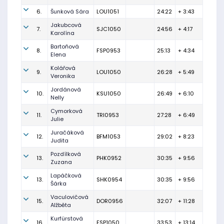
6.
Šunková Sára
LOU1051
24:22
+ 3:43
Jakubcová
7.
SJC1050
24:56
+ 4:17
Karolína
Bartoňová
8.
FSP0953
25:13
+ 4:34
Elena
Kolářová
9.
LOU1050
26:28
+ 5:49
Veronika
Jordánová
10.
KSU1050
26:49
+ 6:10
Nelly
Cymorková
11.
TRI0953
27:28
+ 6:49
Julie
Juračáková
12.
BFM1053
29:02
+ 8:23
Judita
Pozdílková
13.
PHK0952
30:35
+ 9:56
Zuzana
Lapáčková
13.
SHK0954
30:35
+ 9:56
Šárka
Vaculovičová
15.
DOR0956
32:07
+ 11:28
Alžběta
Kurfürstová
16.
FSP1050
33:53
+ 13:14