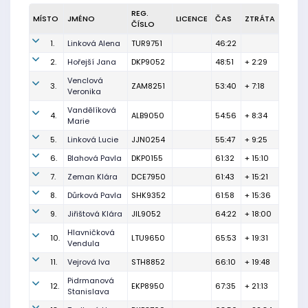
REG.
MÍSTO
JMÉNO
LICENCE
ČAS
ZTRÁTA
ČÍSLO
1.
Linková Alena
TUR9751
46:22
2.
Hořejší Jana
DKP9052
48:51
+ 2:29
Venclová
3.
ZAM8251
53:40
+ 7:18
Veronika
Vandělíková
4.
ALB9050
54:56
+ 8:34
Marie
5.
Linková Lucie
JJN0254
55:47
+ 9:25
6.
Blahová Pavla
DKP0155
61:32
+ 15:10
7.
Zeman Klára
DCE7950
61:43
+ 15:21
8.
Důrková Pavla
SHK9352
61:58
+ 15:36
9.
Jiřištová Klára
JIL9052
64:22
+ 18:00
Hlavničková
10.
LTU9650
65:53
+ 19:31
Vendula
11.
Vejrová Iva
STH8852
66:10
+ 19:48
Pidrmanová
12.
EKP8950
67:35
+ 21:13
Stanislava