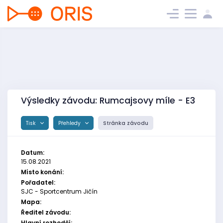
Výsledky závodu: Rumcajsovy míle - E3
Tisk
Přehledy
Stránka závodu
Datum:
15.08.2021
Místo konání:
Pořadatel:
SJC - Sportcentrum Jičín
Mapa:
Ředitel závodu:
Hlavní rozhodčí: