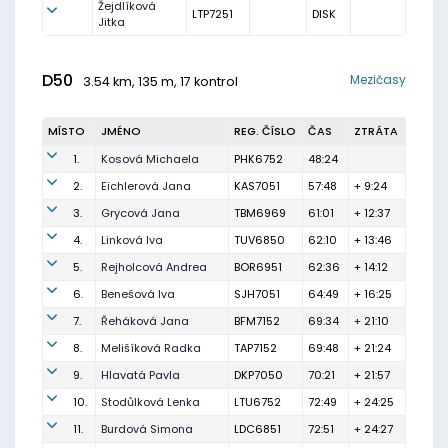
Žejdlíková
LTP7251
DISK
Jitka
D50
Mezičasy
3.54 km, 135 m, 17 kontrol
MÍSTO
JMÉNO
REG. ČÍSLO
ČAS
ZTRÁTA
1.
Kosová Michaela
PHK6752
48:24
2.
Eichlerová Jana
KAS7051
57:48
+ 9:24
3.
Grycová Jana
TBM6969
61:01
+ 12:37
4.
Linková Iva
TUV6850
62:10
+ 13:46
5.
Rejholcová Andrea
BOR6951
62:36
+ 14:12
6.
Benešová Iva
SJH7051
64:49
+ 16:25
7.
Řeháková Jana
BFM7152
69:34
+ 21:10
8.
Melišíková Radka
TAP7152
69:48
+ 21:24
9.
Hlavatá Pavla
DKP7050
70:21
+ 21:57
10.
Stodůlková Lenka
LTU6752
72:49
+ 24:25
11.
Burdová Simona
LDC6851
72:51
+ 24:27