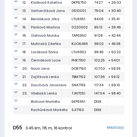
12.
Klašková Kateřina
DKP6750
74:27
+ 26:03
13.
Varhaníčková Jana
0510001
79:04
+ 30:40
14.
Bendáková Jitka
LTU6951
84:05
+ 35:41
15.
Pánková Martina
0220002
85:13
+ 36:49
16.
Úlehlová Monika
TAP6950
91:08
+ 42:44
17.
Mutinská Zdeňka
KUO6499
98:02
+ 49:38
18.
Lazáková Šárka
LTU6952
98:46
+ 50:22
19.
Čermáková Lucie
PHK7150
102:25
+ 54:01
20.
Nová Jana
DOR7150
107:03
+ 58:39
21.
Zajíčková Lenka
TBM7152
107:36
+ 59:12
22.
Douchová Jaroslava
SNA7155
117:34
+ 69:10
23.
Vitebská Lenka
TJN7051
147:04
+ 98:40
Blahová Markéta
EKP6951
DISK
Rachůnková Markéta
SJI7150
DISK
D55
Mezičasy
3.45 km, 115 m, 16 kontrol