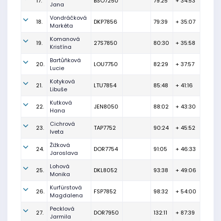
17.
BSO7250
79:25
+ 34:53
Jana
Vondráčková
18.
DKP7856
79:39
+ 35:07
Markéta
Komanová
19.
27S7850
80:30
+ 35:58
Kristína
Bartůňková
20.
LOU7750
82:29
+ 37:57
Lucie
Kotyková
21.
LTU7854
85:48
+ 41:16
Libuše
Kutková
22.
JEN8050
88:02
+ 43:30
Hana
Cichrová
23.
TAP7752
90:24
+ 45:52
Iveta
Žižková
24.
DOR7754
91:05
+ 46:33
Jaroslava
Lohová
25.
DKL8052
93:38
+ 49:06
Monika
Kurfürstová
26.
FSP7852
98:32
+ 54:00
Magdalena
Pecklová
27.
DOR7950
132:11
+ 87:39
Jarmila