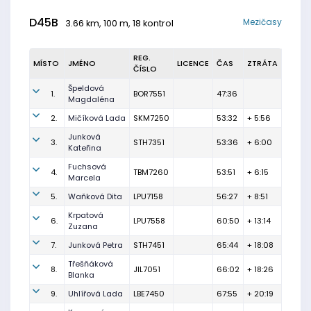
D45B
Mezičasy
3.66 km, 100 m, 18 kontrol
REG.
MÍSTO
JMÉNO
LICENCE
ČAS
ZTRÁTA
ČÍSLO
Špeldová
1.
BOR7551
47:36
Magdaléna
2.
Mičíková Lada
SKM7250
53:32
+ 5:56
Junková
3.
STH7351
53:36
+ 6:00
Kateřina
Fuchsová
4.
TBM7260
53:51
+ 6:15
Marcela
5.
Waňková Dita
LPU7158
56:27
+ 8:51
Krpatová
6.
LPU7558
60:50
+ 13:14
Zuzana
7.
Junková Petra
STH7451
65:44
+ 18:08
Třešňáková
8.
JIL7051
66:02
+ 18:26
Blanka
9.
Uhlířová Lada
LBE7450
67:55
+ 20:19