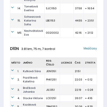
Kristýna
Tomešová
14.
SJC1150
37:58
+ 16:54
Evelína
Schwarzová
15.
Katarína
LBE1153
44:55
+ 23:51
Sofia
Nechvátalová
MS
0020002
42:16
+ 21:12
Eva
D10N
Mezičasy
3.81 km, 75 m, 7 kontrol
REG.
MÍSTO
JMÉNO
LICENCE
ČAS
ZTRÁTA
ČÍSLO
1.
Kutková Sára
JEN1351
21:51
Pozdílková
2.
PHK1251
22:03
+ 0:12
Kateřina
Brožíková
3.
JIL1351
22:19
+ 0:28
Johanka
4.
Stacke Viktorie
LCE1251
26:07
+ 4:16
Kozáková
5.
TBM1352
30:26
+ 8:35