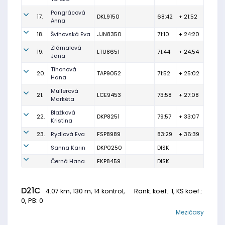
Pangrácová
17.
DKL9150
68:42
+ 21:52
Anna
18.
Švihovská Eva
JJN8350
71:10
+ 24:20
Zlámalová
19.
LTU8651
71:44
+ 24:54
Jana
Tihonová
20.
TAP9052
71:52
+ 25:02
Hana
Müllerová
21.
LCE9453
73:58
+ 27:08
Markéta
Blažková
22.
DKP8251
79:57
+ 33:07
Kristina
23.
Rydlová Eva
FSP8989
83:29
+ 36:39
Sanna Karin
DKP0250
DISK
Černá Hana
EKP8459
DISK
D21C
4.07 km, 130 m, 14 kontrol,
Rank. koef.
: 1, KS koef.:
0, PB: 0
Mezičasy