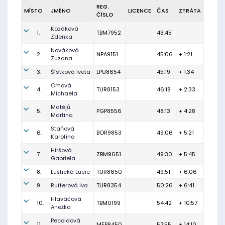
REG.
MÍSTO
JMÉNO
LICENCE
ČAS
ZTRÁTA
ČÍSLO
Kozáková
1.
TBM7952
43:45
Zdenka
Nováková
2.
NPA9151
45:06
+ 1:21
Zuzana
3.
Šístková Iveta
LPU8654
45:19
+ 1:34
Omová
4.
TUR8153
46:18
+ 2:33
Michaela
Matějů
5.
PGP8556
48:13
+ 4:28
Martina
Staňová
6.
BOR9853
49:06
+ 5:21
Karolína
Hiršová
7.
ZBM9651
49:30
+ 5:45
Gabriela
8.
Luštická Lucie
TUR8650
49:51
+ 6:06
9.
Rufferová Iva
TUR8354
50:26
+ 6:41
Hlaváčová
10.
TBM0199
54:42
+ 10:57
Anežka
Pecoldová
11.
MFP8450
57:55
+ 14:10