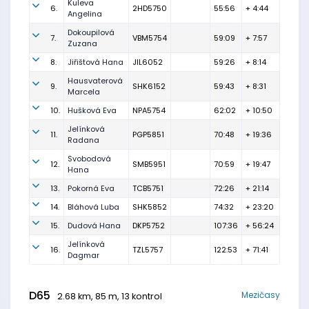
Kuleva
6.
2HD5750
55:56
+ 4:44
Angelina
Dokoupilová
7.
VBM5754
59:09
+ 7:57
Zuzana
8.
Jiřištová Hana
JIL6052
59:26
+ 8:14
Hausvaterová
9.
SHK6152
59:43
+ 8:31
Marcela
10.
Hušková Eva
NPA5754
62:02
+ 10:50
Jelínková
11.
PGP5851
70:48
+ 19:36
Radana
Svobodová
12.
SMB5951
70:59
+ 19:47
Hana
13.
Pokorná Eva
TCB5751
72:26
+ 21:14
14.
Bláhová Luba
SHK5852
74:32
+ 23:20
15.
Dudová Hana
DKP5752
107:36
+ 56:24
Jelínková
16.
TZL5757
122:53
+ 71:41
Dagmar
D65
Mezičasy
2.68 km, 85 m, 13 kontrol