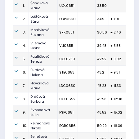
Šaňáková
1.
UOL0651
33:50
Marie
Lošťáková
2.
PGP0660
34:51
+ 1:01
Sára
Morávková
3.
SRK0551
36:36
+ 2:46
Zuzana
Vilémová
4.
VLI0655
39:48
+ 5:58
Eliška
Paulíčková
5.
UOL0750
42:52
+ 9:02
Tereza
Burdová
6.
STE0653
43:21
+ 9:31
Helena
Hovorková
7.
LDC0650
45:23
+ 11:33
Marie
Dráčová
8.
UOL0652
45:58
+ 12:08
Barbora
Svobodová
9.
FSP0651
48:52
+ 15:02
Julie
Rejmanová
10.
BOR0656
50:29
+ 16:39
Nikola
Benešová