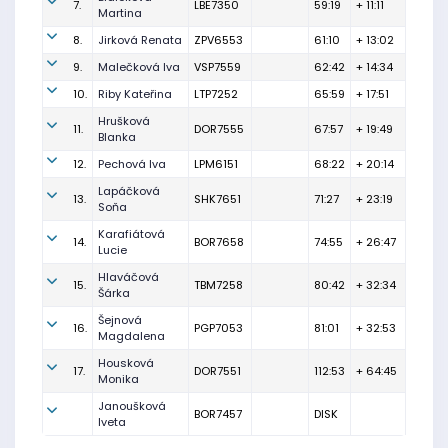
7.
LBE7350
59:19
+ 11:11
Martina
8.
Jirková Renata
ZPV6553
61:10
+ 13:02
9.
Malečková Iva
VSP7559
62:42
+ 14:34
10.
Riby Kateřina
LTP7252
65:59
+ 17:51
Hrušková
11.
DOR7555
67:57
+ 19:49
Blanka
12.
Pechová Iva
LPM6151
68:22
+ 20:14
Lapáčková
13.
SHK7651
71:27
+ 23:19
Soňa
Karafiátová
14.
BOR7658
74:55
+ 26:47
Lucie
Hlaváčová
15.
TBM7258
80:42
+ 32:34
Šárka
Šejnová
16.
PGP7053
81:01
+ 32:53
Magdalena
Housková
17.
DOR7551
112:53
+ 64:45
Monika
Janoušková
BOR7457
DISK
Iveta