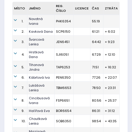
REG.
MÍSTO
JMÉNO
LICENCE
ČAS
ZTRÁTA
ČÍSLO
Novotná
1.
PHK6354
55:19
Ivana
2.
Kavková Dana
SCP6150
61:21
+ 6:02
Švarcová
3.
JEN6451
64:42
+ 9:23
Lenka
Hrstková
4.
SJI6051
67:29
+ 12:10
Dana
Tihonová
5.
TAP6253
71:51
+ 16:32
Jindra
6.
Kábrtová Iva
PEN6350
77:26
+ 22:07
Lukášová
7.
TBM6653
78:50
+ 23:31
Lenka
Cincibusová
8.
FSP6651
80:56
+ 25:37
Ivana
9.
Halířová Eva
BOR6654
86:31
+ 31:12
Choutková
10.
SOB6350
98:54
+ 43:35
Lenka
Mazúrová