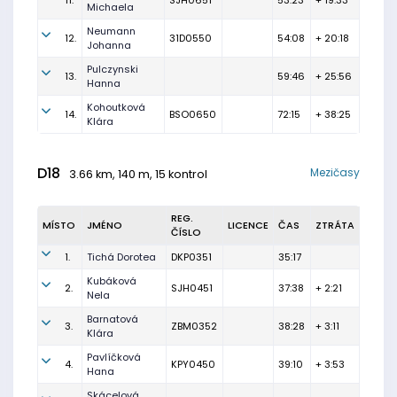
11.
SJH0651
53:23
+ 19:33
Michaela
Neumann
12.
31D0550
54:08
+ 20:18
Johanna
Pulczynski
13.
59:46
+ 25:56
Hanna
Kohoutková
14.
BSO0650
72:15
+ 38:25
Klára
D18
Mezičasy
3.66 km, 140 m, 15 kontrol
REG.
MÍSTO
JMÉNO
LICENCE
ČAS
ZTRÁTA
ČÍSLO
1.
Tichá Dorotea
DKP0351
35:17
Kubáková
2.
SJH0451
37:38
+ 2:21
Nela
Barnatová
3.
ZBM0352
38:28
+ 3:11
Klára
Pavlíčková
4.
KPY0450
39:10
+ 3:53
Hana
Skácelová