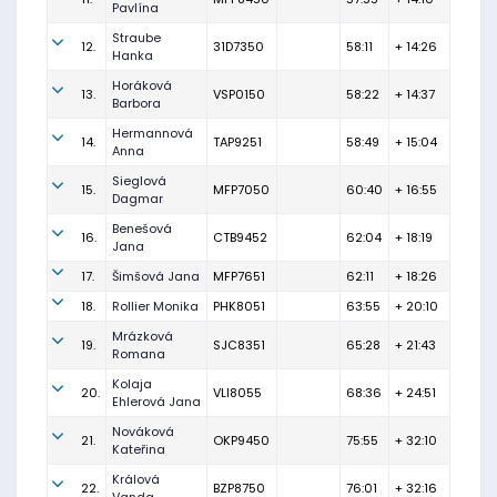
Pavlína
Straube
12.
31D7350
58:11
+ 14:26
Hanka
Horáková
13.
VSP0150
58:22
+ 14:37
Barbora
Hermannová
14.
TAP9251
58:49
+ 15:04
Anna
Sieglová
15.
MFP7050
60:40
+ 16:55
Dagmar
Benešová
16.
CTB9452
62:04
+ 18:19
Jana
17.
Šimšová Jana
MFP7651
62:11
+ 18:26
18.
Rollier Monika
PHK8051
63:55
+ 20:10
Mrázková
19.
SJC8351
65:28
+ 21:43
Romana
Kolaja
20.
VLI8055
68:36
+ 24:51
Ehlerová Jana
Nováková
21.
OKP9450
75:55
+ 32:10
Kateřina
Králová
22.
BZP8750
76:01
+ 32:16