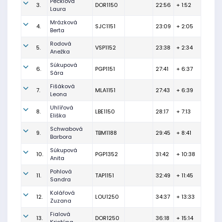
Pecklová
3.
DOR1150
22:56
+ 1:52
Laura
Mrázková
4.
SJC1151
23:09
+ 2:05
Berta
Rodová
5.
VSP1152
23:38
+ 2:34
Anežka
Súkupová
6.
PGP1151
27:41
+ 6:37
Sára
Fišáková
7.
MLA1151
27:43
+ 6:39
Leona
Uhlířová
8.
LBE1150
28:17
+ 7:13
Eliška
Schwabová
9.
TBM1188
29:45
+ 8:41
Barbora
Súkupová
10.
PGP1352
31:42
+ 10:38
Anita
Pohlová
11.
TAP1151
32:49
+ 11:45
Sandra
Kolářová
12.
LOU1250
34:37
+ 13:33
Zuzana
Fialová
13.
DOR1250
36:18
+ 15:14