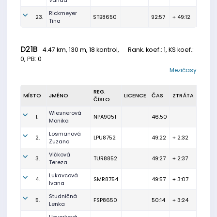
Vanda
Rickmeyer
23.
STB8650
92:57
+ 49:12
Tina
D21B
4.47 km, 130 m, 18 kontrol,
Rank. koef.
: 1, KS koef.:
0, PB: 0
Mezičasy
REG.
MÍSTO
JMÉNO
LICENCE
ČAS
ZTRÁTA
ČÍSLO
Wiesnerová
1.
NPA9051
46:50
Monika
Losmanová
2.
LPU8752
49:22
+ 2:32
Zuzana
Vlčková
3.
TUR8852
49:27
+ 2:37
Tereza
Lukavcová
4.
SMR8754
49:57
+ 3:07
Ivana
Studničná
5.
FSP8650
50:14
+ 3:24
Lenka