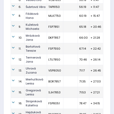
6.
Veselá Eva
VCB7853
56:19
+ 11:47
6.
Šubrtová Věra
TAP8150
56:19
+ 11:47
Fišáková
8.
MLA7750
60:19
+ 15:47
Hana
Kuželová
9.
FSP7851
65:18
+ 20:46
Michaela
Mrázková
10.
DKP7857
66:00
+ 21:28
Jana
Bartoňová
11.
FSP7550
67:14
+ 22:42
Terezie
Termerová
12.
LTU7850
70:46
+ 26:14
Jana
Uhrová
13.
VSP8050
71:17
+ 26:45
Zuzana
Merhulíková
14.
BOR7857
71:35
+ 27:03
Lenka
Gregorová
15.
SJH7853
71:53
+ 27:21
Lenka
Skripniková
16.
FSP8051
78:47
+ 34:15
Kateřina
Hejduková