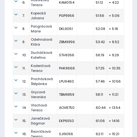
Hovorková
6.
KAM0154
51:12
+ 4:22
Tereza
Kopecká
7.
PGP9956
51:56
+ 5:06
Johana
Pangrácová
8.
DKL9051
52:08
+ 5:18
Marie
Odehnalová
9.
ZBM9956
53:42
+ 6:52
Klára
Ducháčková
10.
STH9356
56:19
+ 9:29
Kateřina
Koderičová
11.
PHK9666
57:25
+ 10:35
Tereza
Procházková
12.
LPU9460
57:46
+ 10:56
Štěpánka
Grycová
13.
TBM9859
58:11
+ 11:21
Veronika
Vlachová
14.
AOV8750
60:44
+ 13:54
Tereza
Janečková
15.
EKP6550
61:06
+ 14:16
Dagmar
Řezníčková
16.
SJI9056
62:11
+ 15:21
Tereza