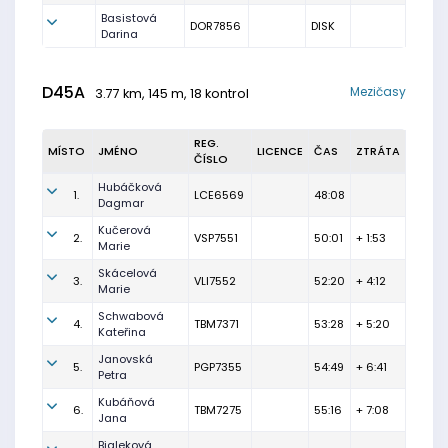
Basistová
DOR7856
DISK
Darina
D45A
Mezičasy
3.77 km, 145 m, 18 kontrol
REG.
MÍSTO
JMÉNO
LICENCE
ČAS
ZTRÁTA
ČÍSLO
Hubáčková
1.
LCE6569
48:08
Dagmar
Kučerová
2.
VSP7551
50:01
+ 1:53
Marie
Skácelová
3.
VLI7552
52:20
+ 4:12
Marie
Schwabová
4.
TBM7371
53:28
+ 5:20
Kateřina
Janovská
5.
PGP7355
54:49
+ 6:41
Petra
Kubáňová
6.
TBM7275
55:16
+ 7:08
Jana
Bialeková