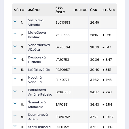
REG.
MÍSTO
JMÉNO
LICENCE
ČAS
ZTRÁTA
ČÍSLO
Vyziblová
1.
SJC0853
26:49
Viktorie
Malečková
2.
VSP0855
28:15
+ 1:26
Pavlína
Vondráčková
3.
DKP0864
28:36
+ 1:47
Alžběta
Kvášovská
4.
LTU0753
30:36
+ 3:47
Ludmila
5.
Lošťáková Ela
PGP0957
30:40
+ 3:51
Novotná
6.
PHK0777
34:32
+ 7:43
Vendula
Petriláková
7.
DOR0953
34:37
+ 7:48
Amálie Rebeka
Šimůnková
8.
TAP0851
36:43
+ 9:54
Michaela
Kocmanová
9.
BOR0752
37:21
+ 10:32
Adéla
10.
Stará Barbora
FSP0752
37:38
+ 10:49