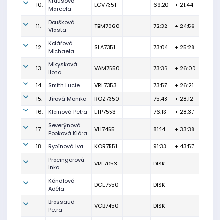
Krausová
10.
LCV7351
69:20
+ 21:44
Marcela
Doušková
11.
TBM7060
72:32
+ 24:56
Vlasta
Kolářová
12.
SLA7351
73:04
+ 25:28
Michaela
Mikysková
13.
VAM7550
73:36
+ 26:00
Ilona
14.
Smith Lucie
VRL7353
73:57
+ 26:21
15.
Jírová Monika
ROZ7350
75:48
+ 28:12
16.
Kleinová Petra
LTP7553
76:13
+ 28:37
Severýnová
17.
VLI7455
81:14
+ 33:38
Popková Klára
18.
Rybínová Iva
KOR7551
91:33
+ 43:57
Procingerová
VRL7053
DISK
Inka
Kándlová
DCE7550
DISK
Adéla
Brossaud
VCB7450
DISK
Petra