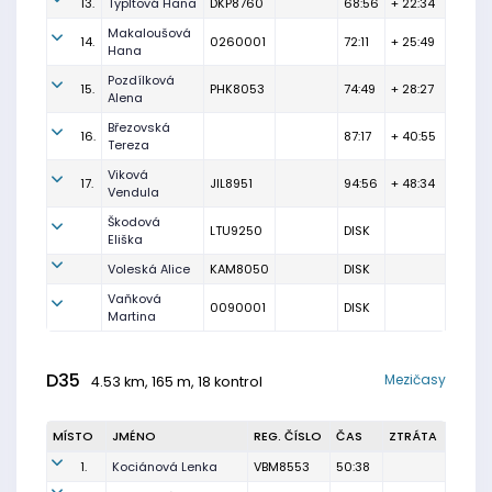
13.
Typltová Hana
DKP8760
68:56
+ 22:34
Makaloušová
14.
0260001
72:11
+ 25:49
Hana
Pozdílková
15.
PHK8053
74:49
+ 28:27
Alena
Březovská
16.
87:17
+ 40:55
Tereza
Viková
17.
JIL8951
94:56
+ 48:34
Vendula
Škodová
LTU9250
DISK
Eliška
Voleská Alice
KAM8050
DISK
Vaňková
0090001
DISK
Martina
D35
Mezičasy
4.53 km, 165 m, 18 kontrol
MÍSTO
JMÉNO
REG. ČÍSLO
ČAS
ZTRÁTA
1.
Kociánová Lenka
VBM8553
50:38