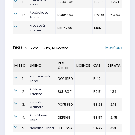
11.
0330002
103:13
+ 47:54
Soňa
Kopáčková
12.
DOR6450
116:09
+ 60:50
Alena
Prouzová
DKP6250
DISK
Zuzana
D60
Mezičasy
3.15 km, 115 m, 14 kontrol
REG.
MÍSTO
JMÉNO
LICENCE
ČAS
ZTRÁTA
ČÍSLO
Bochenková
1.
DOR6150
51:12
Jana
Králová
2.
SSU6091
52:51
+ 1:39
Zdenka
Zelená
3.
PGP5850
53:28
+ 2:16
Markéta
Klusáková
4.
DKP5651
53:57
+ 2:45
Jitka
5.
Novotná Jiřina
LPU5654
54:42
+ 3:30