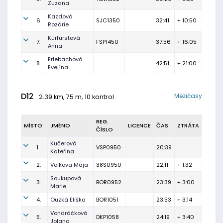
Zuzana
Kazdová
6.
SJC1350
32:41
+ 10:50
Rozárie
Kurfürstová
7.
FSP1450
37:56
+ 16:05
Anna
Erlebachová
8.
42:51
+ 21:00
Evelína
D12
Mezičasy
2.39 km, 75 m, 10 kontrol
REG.
MÍSTO
JMÉNO
LICENCE
ČAS
ZTRÁTA
ČÍSLO
Kučerová
1.
VSP0950
20:39
Kateřina
2.
Volkova Maja
38S0950
22:11
+ 1:32
Soukupová
3.
BOR0952
23:39
+ 3:00
Marie
4.
Ouzká Eliška
BOR1051
23:53
+ 3:14
Vondráčková
5.
DKP1058
24:19
+ 3:40
Jolana