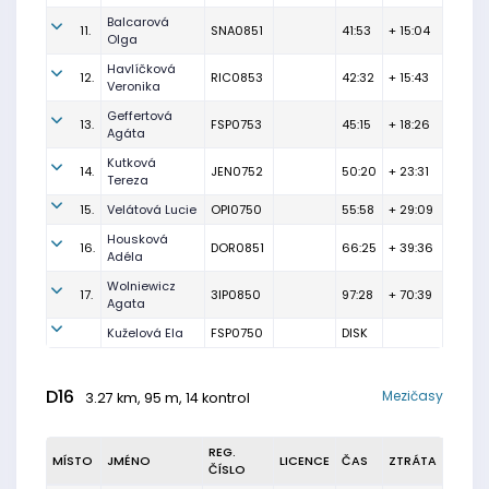
Balcarová
11.
SNA0851
41:53
+ 15:04
Olga
Havlíčková
12.
RIC0853
42:32
+ 15:43
Veronika
Geffertová
13.
FSP0753
45:15
+ 18:26
Agáta
Kutková
14.
JEN0752
50:20
+ 23:31
Tereza
15.
Velátová Lucie
OPI0750
55:58
+ 29:09
Housková
16.
DOR0851
66:25
+ 39:36
Adéla
Wolniewicz
17.
3IP0850
97:28
+ 70:39
Agata
Kuželová Ela
FSP0750
DISK
D16
Mezičasy
3.27 km, 95 m, 14 kontrol
REG.
MÍSTO
JMÉNO
LICENCE
ČAS
ZTRÁTA
ČÍSLO