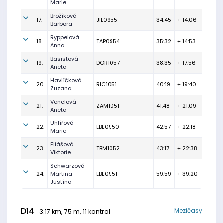
Marie
Brožíková
17.
JIL0955
34:45
+ 14:06
Barbora
Ryppelová
18.
TAP0954
35:32
+ 14:53
Anna
Basistová
19.
DOR1057
38:35
+ 17:56
Aneta
Havlíčková
20.
RIC1051
40:19
+ 19:40
Zuzana
Venclová
21.
ZAM1051
41:48
+ 21:09
Aneta
Uhlířová
22.
LBE0950
42:57
+ 22:18
Marie
Eliášová
23.
TBM1052
43:17
+ 22:38
Viktorie
Schwarzová
24.
Martina
LBE0951
59:59
+ 39:20
Justína
D14
Mezičasy
3.17 km, 75 m, 11 kontrol