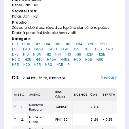
Beneš Jan - R3
Stavitel tratí:
Palas Jan - R3
Protokol:
Závod proběhl bez závad za teplého slunečného počasí.
Drobná poranění byla ošetřena v cíli.
Kategorie:
D10
D10N
D12
D14
D16
D18
D21A
D21B
D21C
D35
D40
D45A
D45B
D50
D55
D60
D65
D70
D75
H10
H10N
H12
H14
H16
H18
H21A
H21B
H21C
H35
H40
H45A
H45B
H50
H55
H60
H65
H70
H75
H80
HDR
P
D10
Mezičasy
2.34 km, 75 m, 8 kontrol
REG.
MÍSTO
JMÉNO
LICENCE
ČAS
ZTRÁTA
ČÍSLO
Šubrtová
1.
TAP1150
21:04
Barbora
Horáková
2.
PHK1152
21:29
+ 0:25
Eliška