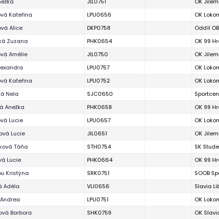
nežka
JIL0751
OK Jilem
vá Kateřina
LPU0656
OK Lokom
vá Alice
DKP0758
Oddíl OB
ská Zuzana
PHK0654
OK 99 Hr
vá Amélie
JIL0750
OK Jilem
lexandra
LPU0757
OK Lokom
ová Kateřina
LPU0752
OK Lokom
ká Nela
SJC0650
Sportcen
á Anežka
PHK0658
OK 99 Hr
vá Lucie
LPU0657
OK Lokom
ová Lucie
JIL0651
OK Jilem
ová Táňa
STH0754
SK Stud
vá Lucie
PHK0664
OK 99 Hr
ou Kristýna
SRK0751
SOOB Spa
á Adéla
VLI0656
Slavia Li
 Andrea
LPU0751
OK Lokom
ová Barbora
SHK0759
OK Slavi