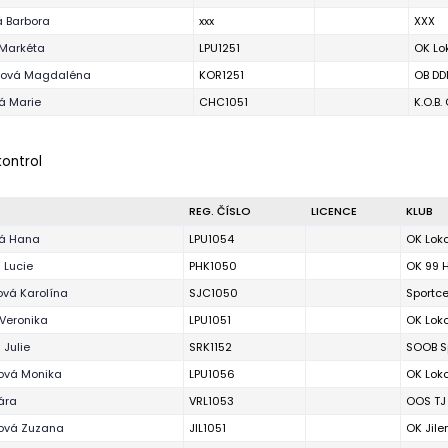
 Barbora
xxx
XXX
 Markéta
LPU1251
OK Lo
ková Magdaléna
KOR1251
OB DD
vá Marie
CHC1051
K.O.B
kontrol
REG. ČÍSLO
LICENCE
KLUB
vá Hana
LPU1054
OK Lok
 Lucie
PHK1050
OK 99 
vá Karolína
SJC1050
Sportce
 Veronika
LPU1051
OK Lok
 Julie
SRK1152
SOOB Sp
ová Monika
LPU1056
OK Lok
ára
VRL1053
OOS TJ 
ová Zuzana
JIL1051
OK Jil