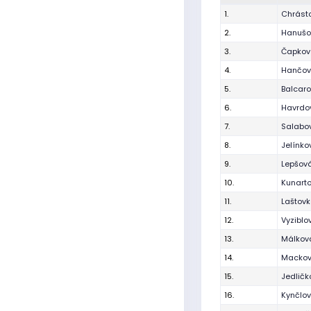
1.
Chrást
2.
Hanušo
3.
Čapkov
4.
Hančov
5.
Balcar
6.
Havrdo
7.
Salabo
8.
Jelínko
9.
Lepšová
10.
Kunart
11.
Laštov
12.
Vyziblo
13.
Málkov
14.
Mackov
15.
Jedličk
16.
Kynčlo