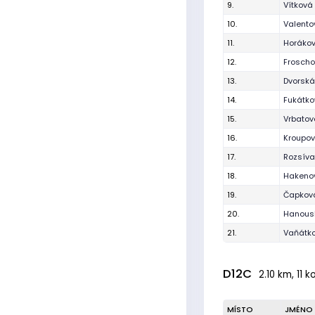
9.
Vítková 
10.
Valento
11.
Horákov
12.
Frosch
13.
Dvorská
14.
Fukátko
15.
Vrbatov
16.
Kroupo
17.
Rozsíva
18.
Hakenov
19.
Čapková
20.
Hanous
21.
Vaňátko
D12C
2.10 km, 11 k
MÍSTO
JMÉNO