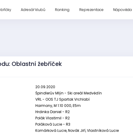
ebříčky
Adresář klubů
Ranking
Reprezentace
Nápověda
du: Oblastní žebříček
20.09.2020
Špindlerův Mlýn - Ski areál Medvědín
VRL - OOS TJ Spartak Vrchlabí
Harmony, M 1:10 000, E5m
Hrdinka Daniel - R2
Polák Vlastimil - R2
Poláková Lucie - R3
Komárková Lucie, Novák Jiří, Vlastníková Lucie