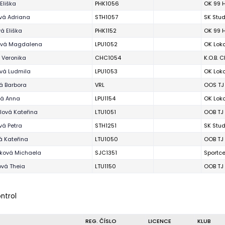
Eliška
PHK1056
OK 99 
vá Adriana
STH1057
SK Stu
á Eliška
PHK1152
OK 99 
ová Magdalena
LPU1052
OK Lok
 Veronika
CHC1054
K.O.B. 
vá Ludmila
LPU1053
OK Lok
á Barbora
VRL
OOS TJ 
vá Anna
LPU1154
OK Lok
lová Kateřina
LTU1051
OOB TJ 
á Petra
STH1251
SK Stu
 Kateřina
LTU1050
OOB TJ 
ková Michaela
SJC1351
Sportce
vá Theia
LTU1150
OOB TJ 
ontrol
REG. ČÍSLO
LICENCE
KLUB