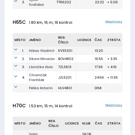
3.
TTR6202
22:32
+ 5:06
Svatobor
H65C
Mezičasy
1.80 km, 15 m, 16 kontrol
REG.
MÍSTO
JMÉNO
LICENCE
ČAS
ZTRÁTA
ČÍSLO
1.
Hrbas Vladimír
KVS5301
13:20
2.
Sikora Miroslav
BOV4802
16:55
+ 3:35
3.
Láznička Alois
TZL3613
17:36
+ 4:16
Chromčák
4.
JZL5201
24:56
+ 11:36
František
Peška Antonín
HLV4801
DISK
H70C
Mezičasy
1.53 km, 15 m, 14 kontrol
REG.
MÍSTO
JMÉNO
LICENCE
KLUB
ČAS
ZTRÁTA
ČÍSLO
Valla
SKOB