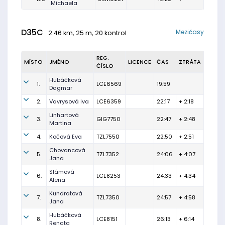
Michaela
D35C
Mezičasy
2.46 km, 25 m, 20 kontrol
REG.
MÍSTO
JMÉNO
LICENCE
ČAS
ZTRÁTA
ČÍSLO
Hubáčková
1.
LCE6569
19:59
Dagmar
2.
Vavrysová Iva
LCE6359
22:17
+ 2:18
Linhartová
3.
GIG7750
22:47
+ 2:48
Martina
4.
Kočová Eva
TZL7550
22:50
+ 2:51
Chovancová
5.
TZL7352
24:06
+ 4:07
Jana
Slámová
6.
LCE8253
24:33
+ 4:34
Alena
Kundratová
7.
TZL7350
24:57
+ 4:58
Jana
Hubáčková
8.
LCE8151
26:13
+ 6:14
Renata