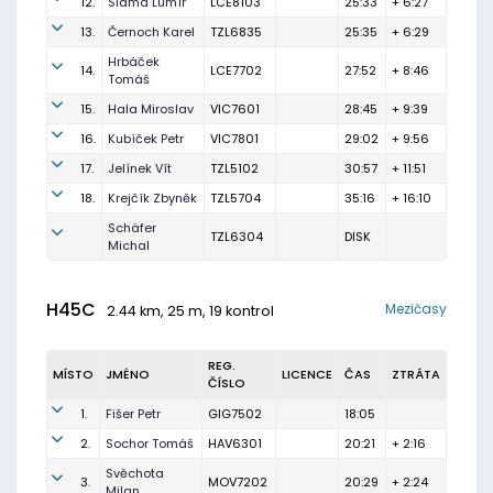
12.
Sláma Lumír
LCE8103
25:33
+ 6:27
13.
Černoch Karel
TZL6835
25:35
+ 6:29
Hrbáček
14.
LCE7702
27:52
+ 8:46
Tomáš
15.
Hala Miroslav
VIC7601
28:45
+ 9:39
16.
Kubíček Petr
VIC7801
29:02
+ 9:56
17.
Jelínek Vít
TZL5102
30:57
+ 11:51
18.
Krejčík Zbyněk
TZL5704
35:16
+ 16:10
Schäfer
TZL6304
DISK
Michal
H45C
Mezičasy
2.44 km, 25 m, 19 kontrol
REG.
MÍSTO
JMÉNO
LICENCE
ČAS
ZTRÁTA
ČÍSLO
1.
Fišer Petr
GIG7502
18:05
2.
Sochor Tomáš
HAV6301
20:21
+ 2:16
Svěchota
3.
MOV7202
20:29
+ 2:24
Milan