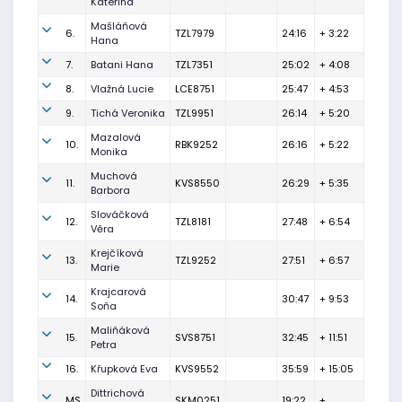
Kateřina
Mašláňová
6.
TZL7979
24:16
+ 3:22
Hana
7.
Batani Hana
TZL7351
25:02
+ 4:08
8.
Vlažná Lucie
LCE8751
25:47
+ 4:53
9.
Tichá Veronika
TZL9951
26:14
+ 5:20
Mazalová
10.
RBK9252
26:16
+ 5:22
Monika
Muchová
11.
KVS8550
26:29
+ 5:35
Barbora
Slováčková
12.
TZL8181
27:48
+ 6:54
Věra
Krejčíková
13.
TZL9252
27:51
+ 6:57
Marie
Krajcarová
14.
30:47
+ 9:53
Soňa
Maliňáková
15.
SVS8751
32:45
+ 11:51
Petra
16.
Křupková Eva
KVS9552
35:59
+ 15:05
Dittrichová
MS
SKM0251
19:22
+