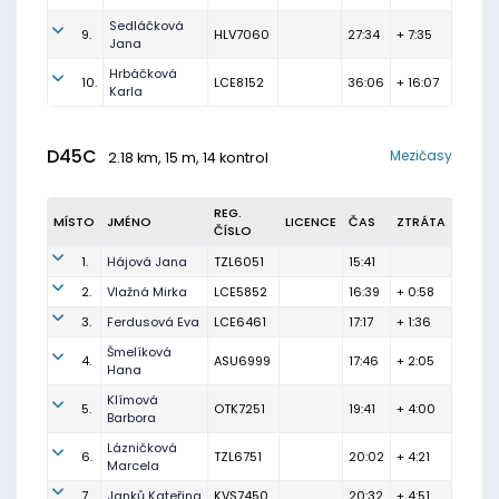
Sedláčková
9.
HLV7060
27:34
+ 7:35
Jana
Hrbáčková
10.
LCE8152
36:06
+ 16:07
Karla
D45C
Mezičasy
2.18 km, 15 m, 14 kontrol
REG.
MÍSTO
JMÉNO
LICENCE
ČAS
ZTRÁTA
ČÍSLO
1.
Hájová Jana
TZL6051
15:41
2.
Vlažná Mirka
LCE5852
16:39
+ 0:58
3.
Ferdusová Eva
LCE6461
17:17
+ 1:36
Šmelíková
4.
ASU6999
17:46
+ 2:05
Hana
Klímová
5.
OTK7251
19:41
+ 4:00
Barbora
Lázničková
6.
TZL6751
20:02
+ 4:21
Marcela
7.
Janků Kateřina
KVS7450
20:32
+ 4:51