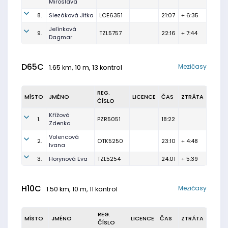
Miroslava
8.
Slezáková Jitka
LCE6351
21:07
+ 6:35
Jelínková
9.
TZL5757
22:16
+ 7:44
Dagmar
D65C
Mezičasy
1.65 km, 10 m, 13 kontrol
REG.
MÍSTO
JMÉNO
LICENCE
ČAS
ZTRÁTA
ČÍSLO
Křížová
1.
PZR5051
18:22
Zdenka
Volencová
2.
OTK5250
23:10
+ 4:48
Ivana
3.
Horynová Eva
TZL5254
24:01
+ 5:39
H10C
Mezičasy
1.50 km, 10 m, 11 kontrol
REG.
MÍSTO
JMÉNO
LICENCE
ČAS
ZTRÁTA
ČÍSLO