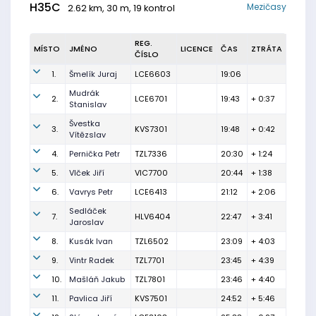
H35C
Mezičasy
2.62 km, 30 m, 19 kontrol
REG.
MÍSTO
JMÉNO
LICENCE
ČAS
ZTRÁTA
ČÍSLO
1.
Šmelík Juraj
LCE6603
19:06
Mudrák
2.
LCE6701
19:43
+ 0:37
Stanislav
Švestka
3.
KVS7301
19:48
+ 0:42
Vítězslav
4.
Pernička Petr
TZL7336
20:30
+ 1:24
5.
Vlček Jiří
VIC7700
20:44
+ 1:38
6.
Vavrys Petr
LCE6413
21:12
+ 2:06
Sedláček
7.
HLV6404
22:47
+ 3:41
Jaroslav
8.
Kusák Ivan
TZL6502
23:09
+ 4:03
9.
Vintr Radek
TZL7701
23:45
+ 4:39
10.
Mašláň Jakub
TZL7801
23:46
+ 4:40
11.
Pavlica Jiří
KVS7501
24:52
+ 5:46