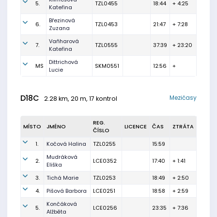
5.
TZL0455
18:44
+ 4:25
Kateřina
Březinová
6.
TZL0453
21:47
+ 7:28
Zuzana
Vaňharová
7.
TZL0555
37:39
+ 23:20
Kateřina
Dittrichová
MS
SKM0551
12:56
+
Lucie
D18C
Mezičasy
2.28 km, 20 m, 17 kontrol
REG.
MÍSTO
JMÉNO
LICENCE
ČAS
ZTRÁTA
ČÍSLO
1.
Kočová Halina
TZL0255
15:59
Mudráková
2.
LCE0352
17:40
+ 1:41
Eliška
3.
Tichá Marie
TZL0253
18:49
+ 2:50
4.
Pišová Barbora
LCE0251
18:58
+ 2:59
Končáková
5.
LCE0256
23:35
+ 7:36
Alžběta