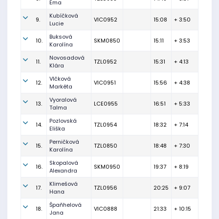
Ema
Kubíčková
9.
VIC0952
15:08
+ 3:50
Lucie
Buksová
10.
SKM0850
15:11
+ 3:53
Karolína
Novosadová
11.
TZL0952
15:31
+ 4:13
Klára
Vlčková
12.
VIC0951
15:56
+ 4:38
Markéta
Vyoralová
13.
LCE0955
16:51
+ 5:33
Talma
Pozlovská
14.
TZL0954
18:32
+ 7:14
Eliška
Perničková
15.
TZL0850
18:48
+ 7:30
Karolína
Skopalová
16.
SKM0950
19:37
+ 8:19
Alexandra
Klimešová
17.
TZL0956
20:25
+ 9:07
Hana
Špaňhelová
18.
VIC0888
21:33
+ 10:15
Jana