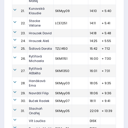
Matěj
Kunovská
21.
SKMyy09
14:10
+ 5:40
Klaudie
Stacke
22.
LCE1251
14:11
+ 5:41
Viktorie
23.
Hrouzek David
14:18
+ 5:48
24.
Hrouzek Aleš
14:25
+ 5:55
25.
Šidlová Dorota
TZL1450
15:42
+ 7:12
Rytířová
26.
SKM1151
16:00
+ 7:30
Michaela
Rytířová
27.
SKM1350
16:01
+ 7:31
Alžběta
Hanáková
28.
SKMyy03
18:05
+ 9:35
Ema
29.
Navrátil Filip
SKMyy06
18:06
+ 9:36
30.
Buček Radek
SKMyy07
18:11
+ 9:41
Stachoň
31.
SKMyy05
22:09
+ 13:39
Ondřej
Vít Loučka
DISK