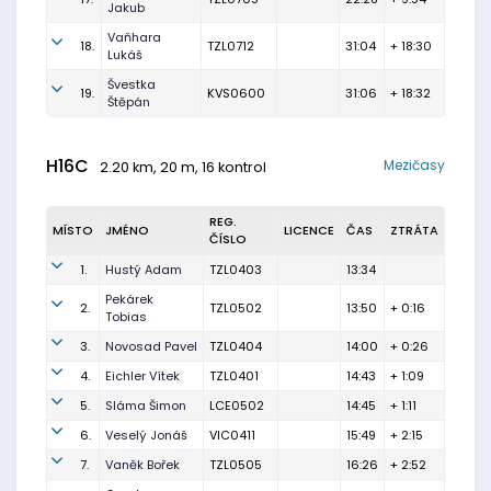
Jakub
Vaňhara
18.
TZL0712
31:04
+ 18:30
Lukáš
Švestka
19.
KVS0600
31:06
+ 18:32
Štěpán
H16C
Mezičasy
2.20 km, 20 m, 16 kontrol
REG.
MÍSTO
JMÉNO
LICENCE
ČAS
ZTRÁTA
ČÍSLO
1.
Hustý Adam
TZL0403
13:34
Pekárek
2.
TZL0502
13:50
+ 0:16
Tobias
3.
Novosad Pavel
TZL0404
14:00
+ 0:26
4.
Eichler Vítek
TZL0401
14:43
+ 1:09
5.
Sláma Šimon
LCE0502
14:45
+ 1:11
6.
Veselý Jonáš
VIC0411
15:49
+ 2:15
7.
Vaněk Bořek
TZL0505
16:26
+ 2:52