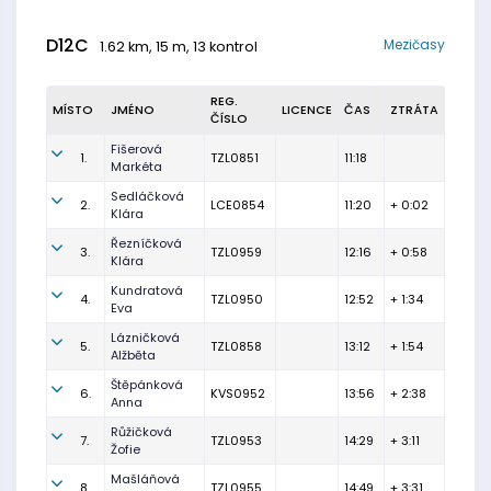
D12C
Mezičasy
1.62 km, 15 m, 13 kontrol
REG.
MÍSTO
JMÉNO
LICENCE
ČAS
ZTRÁTA
ČÍSLO
Fišerová
1.
TZL0851
11:18
Markéta
Sedláčková
2.
LCE0854
11:20
+ 0:02
Klára
Řezníčková
3.
TZL0959
12:16
+ 0:58
Klára
Kundratová
4.
TZL0950
12:52
+ 1:34
Eva
Lázničková
5.
TZL0858
13:12
+ 1:54
Alžběta
Štěpánková
6.
KVS0952
13:56
+ 2:38
Anna
Růžičková
7.
TZL0953
14:29
+ 3:11
Žofie
Mašláňová
8.
TZL0955
14:49
+ 3:31