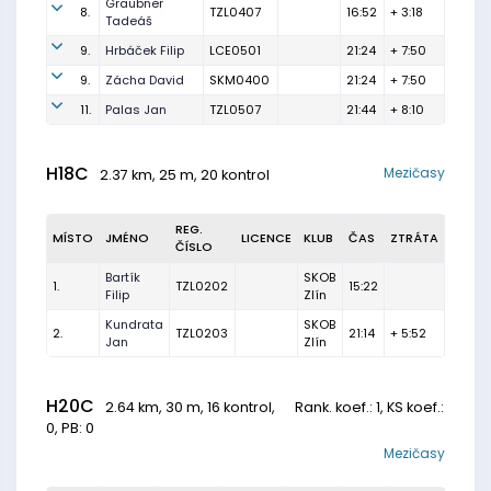
Graubner
8.
TZL0407
16:52
+ 3:18
Tadeáš
9.
Hrbáček Filip
LCE0501
21:24
+ 7:50
9.
Zácha David
SKM0400
21:24
+ 7:50
11.
Palas Jan
TZL0507
21:44
+ 8:10
H18C
Mezičasy
2.37 km, 25 m, 20 kontrol
REG.
MÍSTO
JMÉNO
LICENCE
KLUB
ČAS
ZTRÁTA
ČÍSLO
Bartík
SKOB
1.
TZL0202
15:22
Filip
Zlín
Kundrata
SKOB
2.
TZL0203
21:14
+ 5:52
Jan
Zlín
H20C
2.64 km, 30 m, 16 kontrol,
Rank. koef.
: 1, KS koef.:
0, PB: 0
Mezičasy