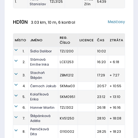
1.
TZL3125
54:39
Stanislav
Zlín
HD10N
Mezičasy
3.03 km, 10 m, 6 kontrol
REG.
MÍSTO
JMÉNO
LICENCE
ČAS
ZTRÁTA
ČÍSLO
1.
Šidla Dalibor
TZL1200
10:02
Slámová
2.
LCE1253
16:20
+ 6:18
Emílie Inka
Stachoň
3.
ZBM1212
17:29
+ 7:27
Štěpán
4.
Černoch Jakub
SKMxx03
20:57
+ 10:55
Kolaříková
5.
SKM0951
23:12
+ 13:10
Erika
6.
Honner Martin
TZL1302
26:18
+ 16:16
Štěpánková
7.
KVS1250
28:10
+ 18:08
Adéla
Perničková
8.
0110002
28:25
+ 18:23
Dita