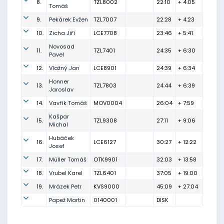
8.
TZL8002
22:10
+ 4:05
Tomáš
9.
Pekárek Evžen
TZL7007
22:28
+ 4:23
10.
Zicha Jiří
LCE7708
23:46
+ 5:41
Novosad
11.
TZL7401
24:35
+ 6:30
Pavel
12.
Vlažný Jan
LCE8901
24:39
+ 6:34
Honner
13.
TZL7803
24:44
+ 6:39
Jaroslav
14.
Vavřík Tomáš
MOV0004
26:04
+ 7:59
Kašpar
15.
TZL9308
27:11
+ 9:06
Michal
Hubáček
16.
LCE6127
30:27
+ 12:22
Josef
17.
Müller Tomáš
OTK9901
32:03
+ 13:58
18.
Vrubel Karel
TZL6401
37:05
+ 19:00
19.
Mrázek Petr
KVS9000
45:09
+ 27:04
Papež Martin
0140001
DISK