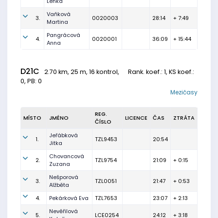
Lenka
Vaňková
3.
0020003
28:14
+ 7:49
Martina
Pangrácová
4.
0020001
36:09
+ 15:44
Anna
D21C
2.70 km, 25 m, 16 kontrol,
Rank. koef.
: 1, KS koef.:
0, PB: 0
Mezičasy
REG.
MÍSTO
JMÉNO
LICENCE
ČAS
ZTRÁTA
ČÍSLO
Jeřábková
1.
TZL9453
20:54
Jitka
Chovancová
2.
TZL9754
21:09
+ 0:15
Zuzana
Nešporová
3.
TZL0051
21:47
+ 0:53
Alžběta
4.
Pekárková Eva
TZL7653
23:07
+ 2:13
Nevěřilová
5.
LCE0254
24:12
+ 3:18