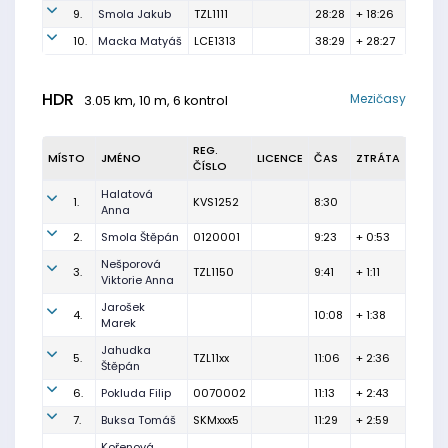
9.
Smola Jakub
TZL1111
28:28
+ 18:26
10.
Macka Matyáš
LCE1313
38:29
+ 28:27
HDR
Mezičasy
3.05 km, 10 m, 6 kontrol
REG.
MÍSTO
JMÉNO
LICENCE
ČAS
ZTRÁTA
ČÍSLO
Halatová
1.
KVS1252
8:30
Anna
2.
Smola Štěpán
0120001
9:23
+ 0:53
Nešporová
3.
TZL1150
9:41
+ 1:11
Viktorie Anna
Jarošek
4.
10:08
+ 1:38
Marek
Jahudka
5.
TZL11xx
11:06
+ 2:36
Štěpán
6.
Pokluda Filip
0070002
11:13
+ 2:43
7.
Buksa Tomáš
SKMxxx5
11:29
+ 2:59
Kořenová