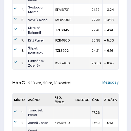
Svoboda
4.
BFM6701
21:29
+ 3:24
Martin
5.
Vavřík René
MOV7000
22:38
+ 4:33
Strakoš
6.
TZL6345
22:46
+ 4:41
Bohumil
7.
Kříž Pavel
PZR4800
23:35
+ 5:30
Štípek
8.
TZL5702
24:21
+ 6:16
Rostislav
Furmánek
9.
KVS7400
26:50
+ 8:45
Zdeněk
H55C
Mezičasy
2.18 km, 20 m, 13 kontrol
REG.
MÍSTO
JMÉNO
LICENCE
ČAS
ZTRÁTA
ČÍSLO
Tomášek
1.
17:26
Pavel
2.
Janků Josef
KVS6200
17:39
+ 0:13
Sysel