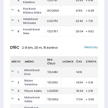
5.
TZL0751
20:53
+ 5:41
Kateřina
Rosíková
6.
VIC0650
21:50
+ 6:38
Růžena Eliška
Hrbáčková
7.
LCE0751
22:43
+ 7:31
Michaela
Kovalčíková
8.
TZL0757
25:04
+ 9:52
Nela
D16C
Mezičasy
2.14 km, 20 m, 15 kontrol
REG.
MÍSTO
JMÉNO
LICENCE
ČAS
ZTRÁTA
ČÍSLO
Mrkvičková
1.
TZL0451
14:19
Ema
Batani
2.
TZL0551
14:34
+ 0:15
Valentina
3.
Pišová Adéla
LCE0551
16:34
+ 2:15
Matochová
4.
TZL0552
17:24
+ 3:05
Adéla
Klimešová