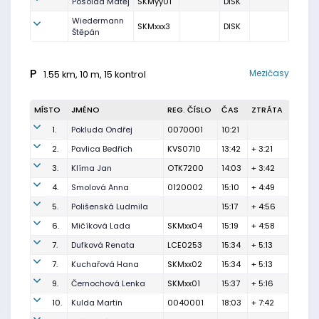
Posolda Matěj
SKMyy01
DISK
Wiedermann
SKMxxx3
DISK
Štěpán
P
Mezičasy
1.55 km, 10 m, 15 kontrol
MÍSTO
JMÉNO
REG. ČÍSLO
ČAS
ZTRÁTA
1.
Pokluda Ondřej
0070001
10:21
2.
Pavlica Bedřich
KVS0710
13:42
+ 3:21
3.
Klíma Jan
OTK7200
14:03
+ 3:42
4.
Smolová Anna
0120002
15:10
+ 4:49
5.
Polišenská Ludmila
15:17
+ 4:56
6.
Mičíková Lada
SKMxx04
15:19
+ 4:58
7.
Dufková Renata
LCE0253
15:34
+ 5:13
7.
Kuchařová Hana
SKMxx02
15:34
+ 5:13
9.
Černochová Lenka
SKMxx01
15:37
+ 5:16
10.
Kulda Martin
0040001
18:03
+ 7:42