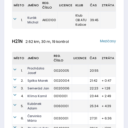
REG.
MÍSTO
JMÉNO
LICENCE
KLUB
ČAS
ZTRÁTA
ČÍSLO
Klub
Kurák
1.
AKE0100
OB ATU
39:45
Michal
Košice
H21N
Mezičasy
2.62 km, 30 m, 19 kontrol
REG.
MÍSTO
JMÉNO
LICENCE
ČAS
ZTRÁTA
ČÍSLO
Procházka
1.
0020005
20:55
Josef
2.
Spilka Marek
0020004
21:42
+ 0:47
3.
Semerád Jan
0020006
22:23
+ 1:28
4.
Klíma Kamil
0010001
23:44
+ 2:49
Kubánek
5.
0060001
25:34
+ 4:39
Adam
Červinka
6.
0030001
27:31
+ 6:36
Mário