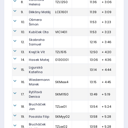
8.
TZL1250
11:36
+ 3:06
Helena
9.
Dékány Matěj
LCE1601
11:39
+ 3:09
Ošmera
10.
11:53
+ 3:23
Šimon
10.
Kubíček Ota
VIC1401
11:53
+ 3:23
Skabraha
12.
12:16
+ 3:46
Samuel
13.
Krejčík Vít
TZL1515
12:50
+ 4:20
14.
Hasek Matej
0130001
13:06
+ 4:36
Ligurská
15.
13:14
+ 4:44
Kateřina
Wiedermann
16.
SKMxxx4
13:15
+ 4:45
Marek
Rytířová
17.
SKM1150
13:49
+ 5:19
Denisa
Brucháček
18.
TZLxx01
13:54
+ 5:24
Jan
19.
Posolda Filip
SKMyy02
13:58
+ 5:28
Brucháček
19.
TZLxx02
13:58
+ 5:28