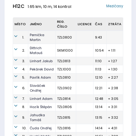
H12C
Mezičasy
1.65 km, 10 m, 14 kontrol
REG.
MÍSTO
JMÉNO
LICENCE
ČAS
ZTRÁTA
ČÍSLO
Pernička
1.
TZL0800
9:43
Martin
Dittrich
2.
SKM1000
10:54
+ 1:11
Matouš
3.
Linhart Jakub
TZL0813
11:10
+ 1:27
4.
Pekárek David
TZL1000
11:13
+ 1:30
5.
Pavlík Adam
TZL0810
12:10
+ 2:27
Slováček
6.
TZL0902
12:21
+ 2:38
Ondřej
7.
Linhart Adam
TZL0814
12:48
+ 3:05
8.
Hozík Štěpán
TZL0806
13:14
+ 3:31
Jahudka
9.
TZL0815
13:15
+ 3:32
Tomáš
10.
Čuda Ondřej
TZL0816
14:14
+ 4:31