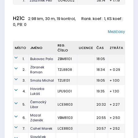
7.
Zbožínek Petr
0040002
38:14
+ 17:19
H21C
2.98 km, 30 m, 19 kontrol,
Rank. koef.
: 1, KS koef.:
0, PB: 0
Mezičasy
REG.
MÍSTO
JMÉNO
LICENCE
ČAS
ZTRÁTA
ČÍSLO
1.
Bukovac Palo
ZBM8101
18:05
Zbranek
2.
TZL8808
18:34
+ 0:29
Roman
3.
Smola Michal
TZL8131
19:05
+ 1:00
Hovorka
4.
LPU9001
19:35
+ 1:30
Lukáš
Černocký
5.
LCE9803
20:32
+ 2:27
Libor
Mazal
6.
VBM8103
20:55
+ 2:50
Zdeněk
7.
Cahel Marek
LCE8803
20:57
+ 2:52
Slováček