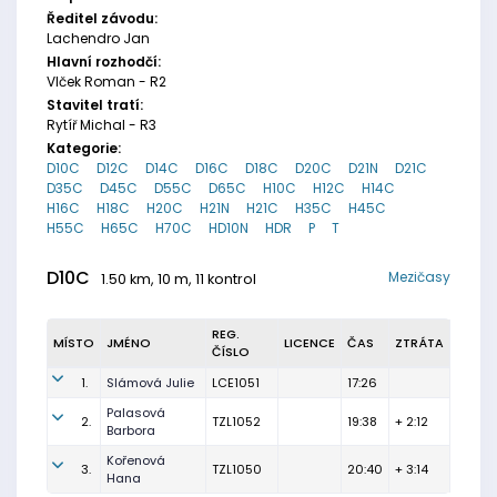
Ředitel závodu:
Lachendro Jan
Hlavní rozhodčí:
Vlček Roman - R2
Stavitel tratí:
Rytíř Michal - R3
Kategorie:
D10C
D12C
D14C
D16C
D18C
D20C
D21N
D21C
D35C
D45C
D55C
D65C
H10C
H12C
H14C
H16C
H18C
H20C
H21N
H21C
H35C
H45C
H55C
H65C
H70C
HD10N
HDR
P
T
D10C
Mezičasy
1.50 km, 10 m, 11 kontrol
REG.
MÍSTO
JMÉNO
LICENCE
ČAS
ZTRÁTA
ČÍSLO
1.
Slámová Julie
LCE1051
17:26
Palasová
2.
TZL1052
19:38
+ 2:12
Barbora
Kořenová
3.
TZL1050
20:40
+ 3:14
Hana