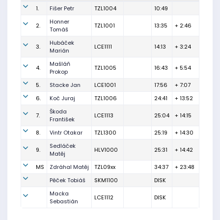
1.
Fišer Petr
TZL1004
10:49
Honner
2.
TZL1001
13:35
+ 2:46
Tomáš
Hubáček
3.
LCE1111
14:13
+ 3:24
Marián
Mašláň
4.
TZL1005
16:43
+ 5:54
Prokop
5.
Stacke Jan
LCE1001
17:56
+ 7:07
6.
Koč Juraj
TZL1006
24:41
+ 13:52
Škoda
7.
LCE1113
25:04
+ 14:15
František
8.
Vintr Otakar
TZL1300
25:19
+ 14:30
Sedláček
9.
HLV1000
25:31
+ 14:42
Matěj
MS
Zdráhal Matěj
TZL09xx
34:37
+ 23:48
Pěček Tobiáš
SKM1100
DISK
Macka
LCE1112
DISK
Sebastián