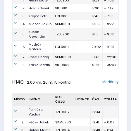
11.
Hustý Matěj
TZL0903
16:51
+ 7:08
12.
Hala Zdeněk
VIC0801
17:30
+ 7:47
13.
Krajča Petr
LCE0805
17:41
+ 7:58
14.
Mlčoch Jakub
SKM0801
19:05
+ 9:22
Kusák
15.
TZL0900
19:15
+ 9:32
Alexander
Mudrák
16.
LCE0901
20:02
+ 10:19
Matouš
17.
Rose Ondřej
SKM0900
31:43
+ 22:00
18.
Křížka Martin
VIC0802
45:26
+ 35:43
H14C
Mezičasy
2.00 km, 20 m, 15 kontrol
REG.
MÍSTO
JMÉNO
LICENCE
ČAS
ZTRÁTA
ČÍSLO
Pernička
1.
TZL0602
12:34
Václav
2.
Pěček Jakub
SKM0700
12:41
+ 0:07
3.
Huleja Martin
TZL0604
12:48
+ 0:14