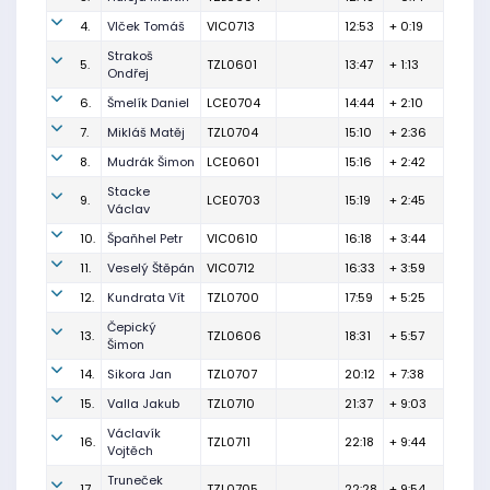
4.
Vlček Tomáš
VIC0713
12:53
+ 0:19
Strakoš
5.
TZL0601
13:47
+ 1:13
Ondřej
6.
Šmelík Daniel
LCE0704
14:44
+ 2:10
7.
Mikláš Matěj
TZL0704
15:10
+ 2:36
8.
Mudrák Šimon
LCE0601
15:16
+ 2:42
Stacke
9.
LCE0703
15:19
+ 2:45
Václav
10.
Špaňhel Petr
VIC0610
16:18
+ 3:44
11.
Veselý Štěpán
VIC0712
16:33
+ 3:59
12.
Kundrata Vít
TZL0700
17:59
+ 5:25
Čepický
13.
TZL0606
18:31
+ 5:57
Šimon
14.
Sikora Jan
TZL0707
20:12
+ 7:38
15.
Valla Jakub
TZL0710
21:37
+ 9:03
Václavík
16.
TZL0711
22:18
+ 9:44
Vojtěch
Truneček
17.
TZL0705
22:28
+ 9:54