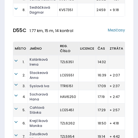
Sedláčková
8.
KVS7351
24:59
+ 9:18
Dagmar
D55C
Mezičasy
1.77 km, 15 m, 14 kontrol
REG.
MÍSTO
JMÉNO
LICENCE
ČAS
ZTRÁTA
ČÍSLO
Koláriková
1.
TZL6351
14:32
Irena
Stackeová
2.
LCE5551
16:39
+ 2:07
Anna
3.
Syslová Iva
TTR6151
17:09
+ 2:37
Sochorová
4.
HAV6250
17:19
+ 2:47
Hana
Cahlová
5.
LCE5451
17:29
+ 2:57
Slávka
Krejčíková
6.
TZL6262
18:50
+ 4:18
Monika
Žaludková
7.
TZL5954
19:14
+ 4:42