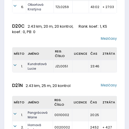
Olbortová
6.
TZL0259
43:02
+ 27:03
Kristýna
D20C
2.43 km, 20 m, 20 kontrol,
Rank. koef.
: 1, KS
koef.: 0, PB: 0
Mezičasy
REG.
MÍSTO
JMÉNO
LICENCE
ČAS
ZTRÁTA
ČÍSLO
Kundratová
1.
JZL0051
23:46
Lucie
D21N
Mezičasy
2.43 km, 25 m, 20 kontrol
REG.
MÍSTO
JMÉNO
LICENCE
ČAS
ZTRÁTA
ČÍSLO
Pangrácová
1.
0010002
20:25
Marie
Hornová
2.
0020002
24:52
+ 4:27