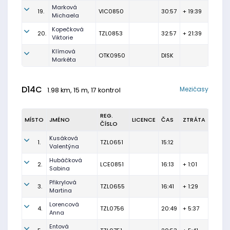
Marková
19.
VIC0850
30:57
+ 19:39
Michaela
Kopečková
20.
TZL0853
32:57
+ 21:39
Viktorie
Klímová
OTK0950
DISK
Markéta
D14C
Mezičasy
1.98 km, 15 m, 17 kontrol
REG.
MÍSTO
JMÉNO
LICENCE
ČAS
ZTRÁTA
ČÍSLO
Kusáková
1.
TZL0651
15:12
Valentýna
Hubáčková
2.
LCE0851
16:13
+ 1:01
Sabina
Přikrylová
3.
TZL0655
16:41
+ 1:29
Martina
Lorencová
4.
TZL0756
20:49
+ 5:37
Anna
Entová