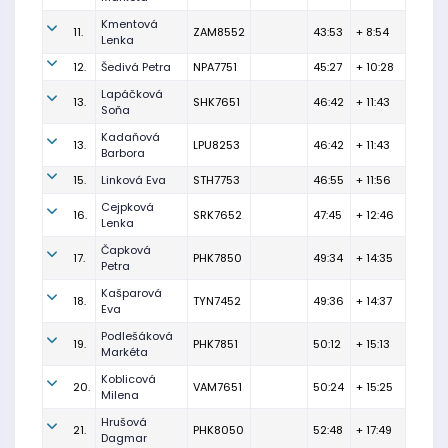
Kmentová
11.
ZAM8552
43:53
+ 8:54
Lenka
12.
Šedivá Petra
NPA7751
45:27
+ 10:28
Lapáčková
13.
SHK7651
46:42
+ 11:43
Soňa
Kadaňová
13.
LPU8253
46:42
+ 11:43
Barbora
15.
Linková Eva
STH7753
46:55
+ 11:56
Cejpková
16.
SRK7652
47:45
+ 12:46
Lenka
Čapková
17.
PHK7850
49:34
+ 14:35
Petra
Kašparová
18.
TYN7452
49:36
+ 14:37
Eva
Podlešáková
19.
PHK7851
50:12
+ 15:13
Markéta
Koblicová
20.
VAM7651
50:24
+ 15:25
Milena
Hrušová
21.
PHK8050
52:48
+ 17:49
Dagmar