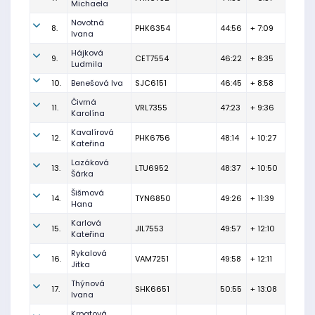
Michaela
Novotná
8.
PHK6354
44:56
+ 7:09
Ivana
Hájková
9.
CET7554
46:22
+ 8:35
Ludmila
10.
Benešová Iva
SJC6151
46:45
+ 8:58
Čivrná
11.
VRL7355
47:23
+ 9:36
Karolína
Kavalírová
12.
PHK6756
48:14
+ 10:27
Kateřina
Lazáková
13.
LTU6952
48:37
+ 10:50
Šárka
Šišmová
14.
TYN6850
49:26
+ 11:39
Hana
Karlová
15.
JIL7553
49:57
+ 12:10
Kateřina
Rykalová
16.
VAM7251
49:58
+ 12:11
Jitka
Thýnová
17.
SHK6651
50:55
+ 13:08
Ivana
Krpatová