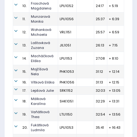
Froschová
10.
LPU1052
24:17
+ 5:19
Magdalena
Munzarová
11.
LPU1056
25:37
+ 6:39
Monika
Wohanková
12.
VRL1151
25:57
+ 6:59
Michaela
Laštovková
13.
JIL1051
26:13
+ 7:15
Zuzana
Macháčková
14.
LPU1153
27:08
+ 8:10
Eliška
Mojžíšová
15.
PHK1053
31:12
+ 12:14
Nela
16.
Vítková Eliška
PHK1056
31:13
+ 12:15
17.
Lepšová Julie
SRK1152
32:03
+ 13:05
Málková
18.
SHK1051
32:29
+ 13:31
Karolína
Vaňátková
19.
LTU1150
32:54
+ 13:56
Thea
Fukátková
20.
LPU1053
35:41
+ 16:43
Ludmila