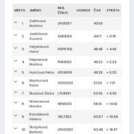
REG.
MÍSTO
JMÉNO
LICENCE
ČAS
ZTRÁTA
ČÍSLO
Zvěřinová
1.
LPU8357
43:59
Martina
Jedličková
2.
SHK8150
44:17
+ 0:18
Zuzana
Veljačiková
3.
PGP9756
48:48
+ 4:49
Hana
Hepnerová
4.
PHK8150
49:23
+ 5:24
Martina
5.
Hančová Petra
LPU9659
49:29
+ 5:30
Myslivcová
6.
0100002
51:30
+ 7:31
Pavla
7.
Škodová Šárka
LTU8951
53:35
+ 9:36
Wiesnerová
8.
NPA9051
58:41
+ 14:42
Monika
Randáková
9.
VRL7452
60:57
+ 16:58
Helena
Škorpíková
10.
LPU0060
62:46
+ 18:47
Barbora