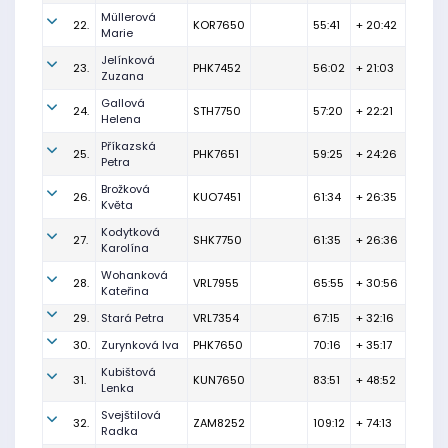
Müllerová
22.
KOR7650
55:41
+ 20:42
Marie
Jelínková
23.
PHK7452
56:02
+ 21:03
Zuzana
Gallová
24.
STH7750
57:20
+ 22:21
Helena
Příkazská
25.
PHK7651
59:25
+ 24:26
Petra
Brožková
26.
KUO7451
61:34
+ 26:35
Květa
Kodytková
27.
SHK7750
61:35
+ 26:36
Karolína
Wohanková
28.
VRL7955
65:55
+ 30:56
Kateřina
29.
Stará Petra
VRL7354
67:15
+ 32:16
30.
Zurynková Iva
PHK7650
70:16
+ 35:17
Kubištová
31.
KUN7650
83:51
+ 48:52
Lenka
Svejštilová
32.
ZAM8252
109:12
+ 74:13
Radka