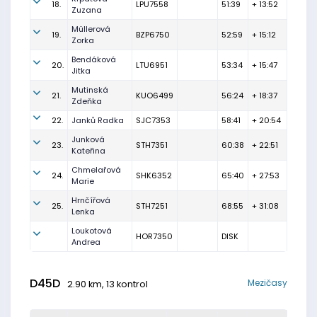
18.
LPU7558
51:39
+ 13:52
Zuzana
Müllerová
19.
BZP6750
52:59
+ 15:12
Zorka
Bendáková
20.
LTU6951
53:34
+ 15:47
Jitka
Mutinská
21.
KUO6499
56:24
+ 18:37
Zdeňka
22.
Janků Radka
SJC7353
58:41
+ 20:54
Junková
23.
STH7351
60:38
+ 22:51
Kateřina
Chmelařová
24.
SHK6352
65:40
+ 27:53
Marie
Hrnčířová
25.
STH7251
68:55
+ 31:08
Lenka
Loukotová
HOR7350
DISK
Andrea
D45D
Mezičasy
2.90 km, 13 kontrol