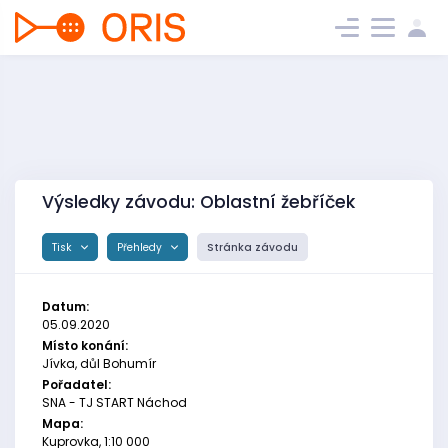
Výsledky závodu: Oblastní žebříček
Tisk
Přehledy
Stránka závodu
Datum:
05.09.2020
Místo konání:
Jívka, důl Bohumír
Pořadatel:
SNA - TJ START Náchod
Mapa:
Kuprovka, 1:10 000