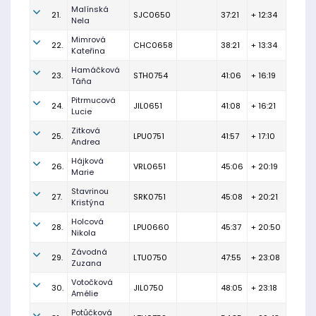
Malínská
21.
SJC0650
37:21
+ 12:34
Nela
Mimrová
22.
CHC0658
38:21
+ 13:34
Kateřina
Hamáčková
23.
STH0754
41:06
+ 16:19
Táňa
Pitrmucová
24.
JIL0651
41:08
+ 16:21
Lucie
Zitková
25.
LPU0751
41:57
+ 17:10
Andrea
Hájková
26.
VRL0651
45:06
+ 20:19
Marie
Stavrinou
27.
SRK0751
45:08
+ 20:21
Kristýna
Holcová
28.
LPU0660
45:37
+ 20:50
Nikola
Závodná
29.
LTU0750
47:55
+ 23:08
Zuzana
Votočková
30.
JIL0750
48:05
+ 23:18
Amélie
Potůčková