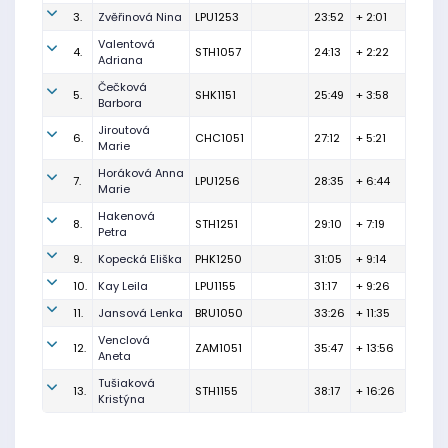
3.
Zvěřinová Nina
LPU1253
23:52
+ 2:01
Valentová
4.
STH1057
24:13
+ 2:22
Adriana
Čečková
5.
SHK1151
25:49
+ 3:58
Barbora
Jiroutová
6.
CHC1051
27:12
+ 5:21
Marie
Horáková Anna
7.
LPU1256
28:35
+ 6:44
Marie
Hakenová
8.
STH1251
29:10
+ 7:19
Petra
9.
Kopecká Eliška
PHK1250
31:05
+ 9:14
10.
Kay Leila
LPU1155
31:17
+ 9:26
11.
Jansová Lenka
BRU1050
33:26
+ 11:35
Venclová
12.
ZAM1051
35:47
+ 13:56
Aneta
Tušiaková
13.
STH1155
38:17
+ 16:26
Kristýna