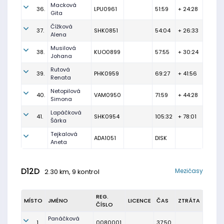
Macková
36.
LPU0961
51:59
+ 24:28
Gita
Čížková
37.
SHK0851
54:04
+ 26:33
Alena
Musilová
38.
KUO0899
57:55
+ 30:24
Johana
Rutová
39.
PHK0959
69:27
+ 41:56
Renata
Netopilová
40.
VAM0950
71:59
+ 44:28
Simona
Lapáčková
41.
SHK0954
105:32
+ 78:01
Šárka
Tejkalová
ADA1051
DISK
Aneta
D12D
Mezičasy
2.30 km, 9 kontrol
REG.
MÍSTO
JMÉNO
LICENCE
ČAS
ZTRÁTA
ČÍSLO
Panáčková
1.
0080001
37:50