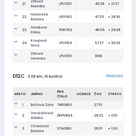
Zitková
21.
LPU1251
40:25
+ 21:27
Markéta
Hostinská
22.
LPU1162
47:33
+ 28:35
Barbora
Horáková
23.
PHK1152
48:06
+ 29:08
Eliška
Kroupová
24.
LPU1154
57:27
+ 38:29
Anna
Zitková
LPU1051
DISK
Veronika
D12C
Mezičasy
3.00 km, 10 kontrol
REG.
MÍSTO
JMÉNO
LICENCE
ČAS
ZTRÁTA
ČÍSLO
1.
Bulířová Žofie
TAP0850
27:31
Vondráčková
2.
DKP0864
28:22
+ 0:51
Alžběta
Chrástová
3.
STH0851
28:31
+ 1:00
Barbora