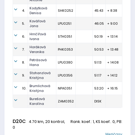
Antonie
Kodytková
4.
SHK0252
45:43
+ 8:38
Denisa
Kovářová
5.
LPU0251
46:05
+ 9:00
Jana
Hrnčířová
6.
STH0351
50:19
+ 13:14
Ivana
Horáková
7.
PHK0353
50:53
+ 13:48
Veronika
Petrásová
8.
LPU0380
51:13
+ 14:08
Hana
Stohanzlová
9.
LPU0356
51:17
+ 14:12
Kristýna
Brumlichová
10.
NPA0351
53:20
+ 16:15
Kristýna
Burešová
ZAM0352
DISK
Karolína
D20C
4.70 km, 20 kontrol,
Rank. koef.
: 1, KS koef.: 0, PB:
0
Mezičasy