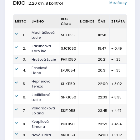
D10C
Mezičasy
2.20 km, 8 kontrol
REG.
MÍSTO
JMÉNO
LICENCE
ČAS
ZTRÁTA
ČÍSLO
Macháčková
1.
SHK1155
18:58
Lucie
Jakubcová
2.
SJC1050
19:47
+ 0:49
Karolína
3.
Hrušová Lucie
PHK1050
20:21
+ 1:23
Fenclová
4.
LPU1054
20:31
+ 1:33
Hana
Hepnerová
5.
SHK1150
22:00
+ 3:02
Tereza
Jedličková
6.
SHK1050
22:33
+ 3:35
Lucie
Vondráčková
7.
DKP1058
23:45
+ 4:47
Jolana
Kvapilová
8.
PHK1150
23:52
+ 4:54
Simona
9.
Nová Klára
VRL1053
24:00
+ 5:02