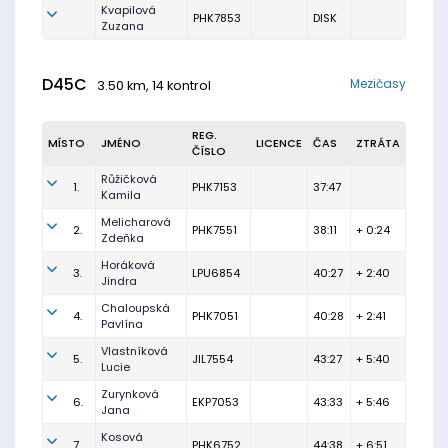
Kvapilová
PHK7853
DISK
Zuzana
D45C
Mezičasy
3.50 km, 14 kontrol
REG.
MÍSTO
JMÉNO
LICENCE
ČAS
ZTRÁTA
ČÍSLO
Růžičková
1.
PHK7153
37:47
Kamila
Melicharová
2.
PHK7551
38:11
+ 0:24
Zdeňka
Horáková
3.
LPU6854
40:27
+ 2:40
Jindra
Chaloupská
4.
PHK7051
40:28
+ 2:41
Pavlína
Vlastníková
5.
JIL7554
43:27
+ 5:40
Lucie
Zurynková
6.
EKP7053
43:33
+ 5:46
Jana
Kosová
7.
PHK6752
44:38
+ 6:51