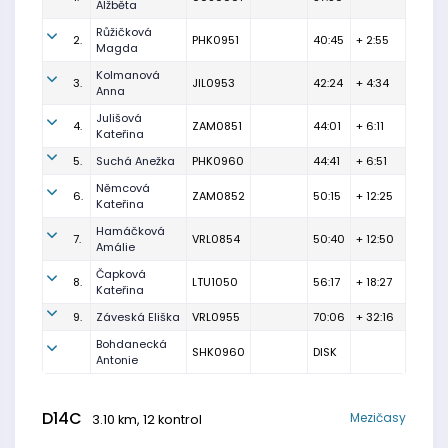
Alžběta
Růžičková
2.
PHK0951
40:45
+ 2:55
Magda
Kolmanová
3.
JIL0953
42:24
+ 4:34
Anna
Julišová
4.
ZAM0851
44:01
+ 6:11
Kateřina
5.
Suchá Anežka
PHK0960
44:41
+ 6:51
Němcová
6.
ZAM0852
50:15
+ 12:25
Kateřina
Hamáčková
7.
VRL0854
50:40
+ 12:50
Amálie
Čapková
8.
LTU1050
56:17
+ 18:27
Kateřina
9.
Záveská Eliška
VRL0955
70:06
+ 32:16
Bohdanecká
SHK0960
DISK
Antonie
D14C
Mezičasy
3.10 km, 12 kontrol