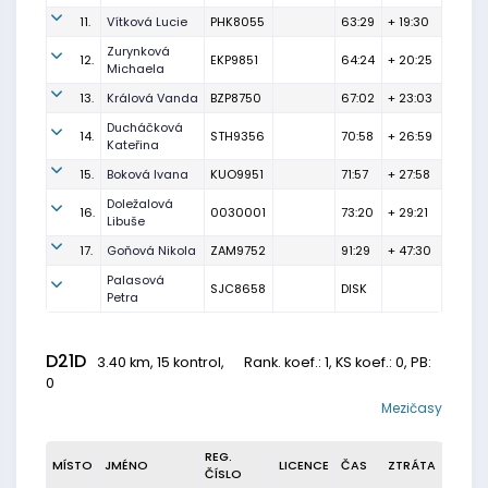
11.
Vítková Lucie
PHK8055
63:29
+ 19:30
Zurynková
12.
EKP9851
64:24
+ 20:25
Michaela
13.
Králová Vanda
BZP8750
67:02
+ 23:03
Ducháčková
14.
STH9356
70:58
+ 26:59
Kateřina
15.
Boková Ivana
KUO9951
71:57
+ 27:58
Doležalová
16.
0030001
73:20
+ 29:21
Libuše
17.
Goňová Nikola
ZAM9752
91:29
+ 47:30
Palasová
SJC8658
DISK
Petra
D21D
3.40 km, 15 kontrol,
Rank. koef.
: 1, KS koef.: 0, PB:
0
Mezičasy
REG.
MÍSTO
JMÉNO
LICENCE
ČAS
ZTRÁTA
ČÍSLO