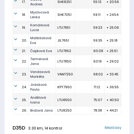
17.
SHK8251
55:13
+ 20:56
Andrea
Myslivcová
18.
SHK7051
59:11
+ 24:54
Lenka
Komárková
19.
LTU7851
59:23
+ 25:06
Lucie
Matěásková
20.
JIL7651
59:35
+ 25:18
Eva
21.
Čapková Eva
LTU7852
60:08
+ 25:51
Termerová
22.
LTU7850
63:19
+ 29:02
Jana
Vandasová
23.
VAM7250
68:02
+ 33:45
Markéta
Jirásková
24.
KPY7950
71:12
+ 36:55
Pavla
Andělová
25.
LTU8550
75:07
+ 40:50
Ivana
26.
Brožová Jana
LTU8250
78:38
+ 44:21
D35D
Mezičasy
3.30 km, 14 kontrol