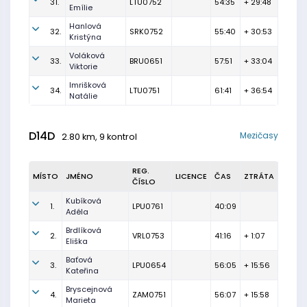
31.
LTU0752
54:35
+ 29:48
Emílie
Hanlová
32.
SRK0752
55:40
+ 30:53
Kristýna
Voláková
33.
BRU0651
57:51
+ 33:04
Viktorie
Imrišková
34.
LTU0751
61:41
+ 36:54
Natálie
D14D
Mezičasy
2.80 km, 9 kontrol
REG.
MÍSTO
JMÉNO
LICENCE
ČAS
ZTRÁTA
ČÍSLO
Kubíková
1.
LPU0761
40:09
Adéla
Brdlíková
2.
VRL0753
41:16
+ 1:07
Eliška
Baťová
3.
LPU0654
56:05
+ 15:56
Kateřina
Bryscejnová
4.
ZAM0751
56:07
+ 15:58
Marieta