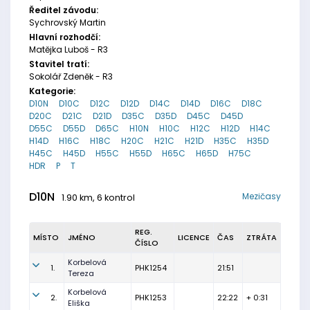
Ředitel závodu:
Sychrovský Martin
Hlavní rozhodčí:
Matějka Luboš - R3
Stavitel tratí:
Sokolář Zdeněk - R3
Kategorie:
D10N
D10C
D12C
D12D
D14C
D14D
D16C
D18C
D20C
D21C
D21D
D35C
D35D
D45C
D45D
D55C
D55D
D65C
H10N
H10C
H12C
H12D
H14C
H14D
H16C
H18C
H20C
H21C
H21D
H35C
H35D
H45C
H45D
H55C
H55D
H65C
H65D
H75C
HDR
P
T
D10N
Mezičasy
1.90 km, 6 kontrol
REG.
MÍSTO
JMÉNO
LICENCE
ČAS
ZTRÁTA
ČÍSLO
Korbelová
1.
PHK1254
21:51
Tereza
Korbelová
2.
PHK1253
22:22
+ 0:31
Eliška