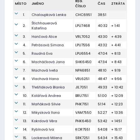
REG.
MÍSTO
JMÉNO
ČAS
ZTRÁTA
ČÍSLO
1.
Chaloupková Lenka
CHC6951
38:51
Štichhauerová
2.
LPU7468
40:32
+ 1:41
Kateřina
3.
Hančová Alice
VRL7052
43:30
+ 4:39
4.
Petrásová Simona
LPU7556
43:32
+ 4:41
5.
Roudná Eva
LPU6554
47:04
+ 8:13
6.
Macháčková Jana
SHK6450
47:34
+ 8:43
7.
Machová Iveta
NPA6851
48:10
+ 9:19
8.
Vlachová Hana
VRL6251
48:47
+ 9:56
9.
Třešňáková Blanka
JIL7051
49:33
+ 10:42
10.
Kolářová Andrea
BRU7151
51:00
+ 12:09
11.
Maňáková Silvie
PHK7151
51:14
+ 12:23
12.
Mikysková Ilona
VAM7550
52:27
+ 13:36
13.
Kokrdová Věra
PHK6450
53:42
+ 14:51
14.
Rybínová Iva
KOR7551
54:08
+ 15:17
15.
Lockerová Milena
SRK7251
54:34
+ 15:43