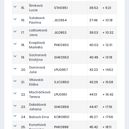
Šimková
15.
STH0951
36:52
+ 9:21
Lucie
Salabová
16.
JIL0954
37:49
+ 10:18
Pavlína
Laštovková
17.
JIL0853
38:03
+ 10:32
Jana
Kvapilová
18.
PHK0950
40:02
+ 12:31
Markéta
Sochorová
19.
SHK0953
40:49
+ 13:18
Kristýna
Dominová
20.
LPU0857
42:23
+ 14:52
Julie
Vltavská
21.
SJC0850
43:29
+ 15:58
Eliška
Macháčková
22.
LPU0951
44:13
+ 16:42
Tereza
Dobiášová
23.
SHK0856
44:47
+ 17:16
Johana
24.
Bašová Ema
KOR0850
45:27
+ 17:56
Kunartová
25.
PHK0888
45:42
+ 18:11