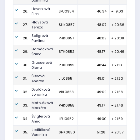
Dominika
Hovorková
26.
LPU0954
46:34
+ 19:03
Elen
Hlavsová
27.
SHK0857
48:07
+ 20:36
Tereza
Seligrová
28.
PHK0957
48:09
+ 20:38
Pavlína
Hamáčková
29.
STH0852
48:17
+ 20:46
Šárka
Grusserová
30.
PHK0999
48:44
+ 21:13
Diana
Šišková
31.
JIL0855
49:01
+ 21:30
Andrea
Dvořáková
32.
VRL0853
49:09
+ 21:38
Johanka
Matoušková
33.
PHK0855
49:17
+ 21:46
Markéta
Švíglerová
34.
LPU0952
49:30
+ 21:59
Anna
Jedličková
35.
SHK0850
51:28
+ 23:57
Veronika