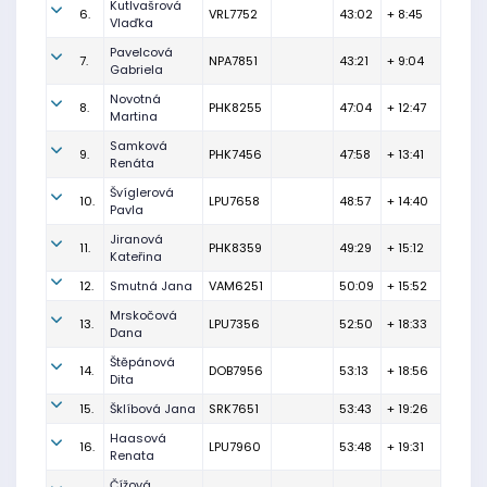
Kutlvašrová
6.
VRL7752
43:02
+ 8:45
Vlaďka
Pavelcová
7.
NPA7851
43:21
+ 9:04
Gabriela
Novotná
8.
PHK8255
47:04
+ 12:47
Martina
Samková
9.
PHK7456
47:58
+ 13:41
Renáta
Švíglerová
10.
LPU7658
48:57
+ 14:40
Pavla
Jiranová
11.
PHK8359
49:29
+ 15:12
Kateřina
12.
Smutná Jana
VAM6251
50:09
+ 15:52
Mrskočová
13.
LPU7356
52:50
+ 18:33
Dana
Štěpánová
14.
DOB7956
53:13
+ 18:56
Dita
15.
Šklíbová Jana
SRK7651
53:43
+ 19:26
Haasová
16.
LPU7960
53:48
+ 19:31
Renata
Čížová