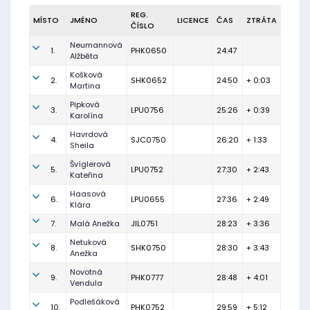
REG.
MÍSTO
JMÉNO
LICENCE
ČAS
ZTRÁTA
ČÍSLO
Neumannová
1.
PHK0650
24:47
Alžběta
Košková
2.
SHK0652
24:50
+ 0:03
Martina
Pipková
3.
LPU0756
25:26
+ 0:39
Karolína
Havrdová
4.
SJC0750
26:20
+ 1:33
Sheila
Švíglerová
5.
LPU0752
27:30
+ 2:43
Kateřina
Haasová
6.
LPU0655
27:36
+ 2:49
Klára
7.
Malá Anežka
JIL0751
28:23
+ 3:36
Netuková
8.
SHK0750
28:30
+ 3:43
Anežka
Novotná
9.
PHK0777
28:48
+ 4:01
Vendula
Podlešáková
10.
PHK0752
29:59
+ 5:12