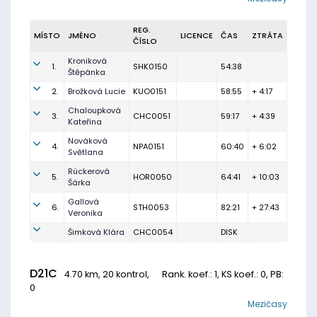
REG.
MÍSTO
JMÉNO
LICENCE
ČAS
ZTRÁTA
ČÍSLO
Kroniková
1.
SHK0150
54:38
Štěpánka
2.
Brožková Lucie
KUO0151
58:55
+ 4:17
Chaloupková
3.
CHC0051
59:17
+ 4:39
Kateřina
Nováková
4.
NPA0151
60:40
+ 6:02
Světlana
Rückerová
5.
HOR0050
64:41
+ 10:03
Šárka
Gallová
6.
STH0053
82:21
+ 27:43
Veronika
Šimková Klára
CHC0054
DISK
D21C
4.70 km, 20 kontrol,
Rank. koef.
: 1, KS koef.: 0, PB:
0
Mezičasy