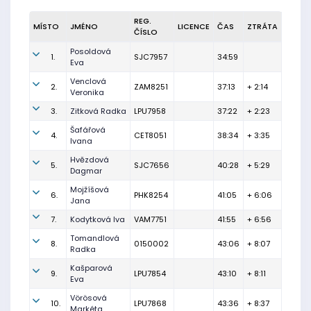
REG.
MÍSTO
JMÉNO
LICENCE
ČAS
ZTRÁTA
ČÍSLO
Posoldová
1.
SJC7957
34:59
Eva
Venclová
2.
ZAM8251
37:13
+ 2:14
Veronika
3.
Zitková Radka
LPU7958
37:22
+ 2:23
Šafářová
4.
CET8051
38:34
+ 3:35
Ivana
Hvězdová
5.
SJC7656
40:28
+ 5:29
Dagmar
Mojžíšová
6.
PHK8254
41:05
+ 6:06
Jana
7.
Kodytková Iva
VAM7751
41:55
+ 6:56
Tomandlová
8.
0150002
43:06
+ 8:07
Radka
Kašparová
9.
LPU7854
43:10
+ 8:11
Eva
Vörösová
10.
LPU7868
43:36
+ 8:37
Markéta