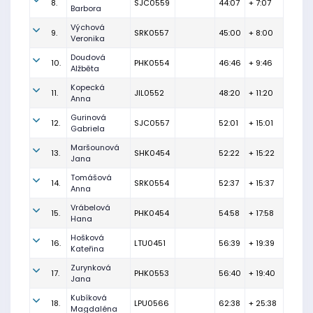
8.
SJC0559
44:07
+ 7:07
Barbora
Výchová
9.
SRK0557
45:00
+ 8:00
Veronika
Doudová
10.
PHK0554
46:46
+ 9:46
Alžběta
Kopecká
11.
JIL0552
48:20
+ 11:20
Anna
Gurinová
12.
SJC0557
52:01
+ 15:01
Gabriela
Maršounová
13.
SHK0454
52:22
+ 15:22
Jana
Tomášová
14.
SRK0554
52:37
+ 15:37
Anna
Vrábelová
15.
PHK0454
54:58
+ 17:58
Hana
Hošková
16.
LTU0451
56:39
+ 19:39
Kateřina
Zurynková
17.
PHK0553
56:40
+ 19:40
Jana
Kubíková
18.
LPU0566
62:38
+ 25:38
Magdaléna