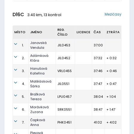
D16C
Mezičasy
3.40 km, 13 kontrol
REG.
MÍSTO
JMÉNO
LICENCE
ČAS
ZTRÁTA
ČÍSLO
Janovská
1.
JIL0453
37:00
Vendula
Adámková
2.
JIL0452
37:32
+ 0:32
Klára
Hanušová
3.
VRL0455
37:46
+ 0:46
Kateřina
Matěásková
4.
JIL0551
37:47
+ 0:47
Šárka
Brožková
5.
LPU0457
38:04
+ 1:04
Tereza
Morávková
6.
SRK0551
38:47
+ 1:47
Zuzana
Čapková
7.
PHK0451
41:02
+ 4:02
Anna
Plevová