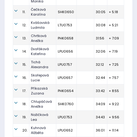
Monika
Čečková
11.
SHK0650
30:05
+ 5:18
Karolína
Kvášovská
12.
LTU0753
30:08
+ 5:21
Ludmila
Chrtková
13.
PHK0658
31:56
+ 7:09
Anežka
Dvořáková
14.
LPU0656
32:06
+ 7:19
Kateřina
Tichá
15.
LPU0757
32:12
+ 7:25
Alexandra
Skořepová
16.
LPU0657
32:44
+ 7:57
Lucie
Příkazská
17.
PHK0654
33:42
+ 8:55
Zuzana
Chlupáčová
18.
SHK0760
34:09
+ 9:22
Anežka
Nožičková
19.
LPU0753
34:43
+ 9:56
Lea
Kuhnová
20.
LPU0652
36:01
+ 11:14
Alžběta