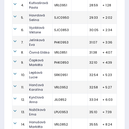
Kutlvašrová
4.
VRL0951
28:59
+ 1:28
Pavla
Havrdová
5.
SJC0950
29:33
+ 2:02
Selina
Vyziblová
6.
SJC0853
30:05
+ 2:34
Viktorie
Jelínková
7.
PHK0953
31:07
+ 3:36
Eva
8.
Čivrná Eliška
VRL0851
31:38
+ 4:07
Čapková
9.
PHK0850
32:10
+ 4:39
Markéta
Lepšová
10.
SRK0951
32:54
+ 5:23
Lucie
Hančová
11.
VRL0952
32:58
+ 5:27
Karolína
Kynčlová
12.
JIL0852
33:34
+ 6:03
Anna
Nožičková
13.
LPU0953
35:10
+ 7:39
Ema
Hanušová
14.
VRL0852
35:55
+ 8:24
Markéta