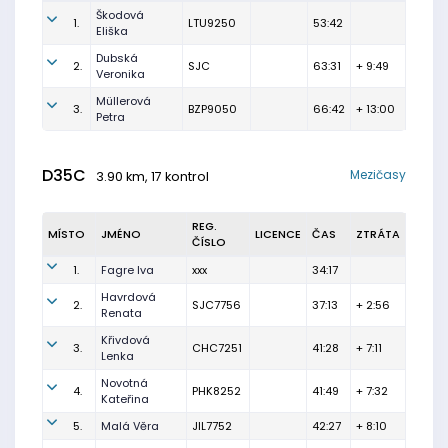
Škodová
1.
LTU9250
53:42
Eliška
Dubská
2.
SJC
63:31
+ 9:49
Veronika
Müllerová
3.
BZP9050
66:42
+ 13:00
Petra
D35C
Mezičasy
3.90 km, 17 kontrol
REG.
MÍSTO
JMÉNO
LICENCE
ČAS
ZTRÁTA
ČÍSLO
1.
Fagre Iva
xxx
34:17
Havrdová
2.
SJC7756
37:13
+ 2:56
Renata
Křivdová
3.
CHC7251
41:28
+ 7:11
Lenka
Novotná
4.
PHK8252
41:49
+ 7:32
Kateřina
5.
Malá Věra
JIL7752
42:27
+ 8:10