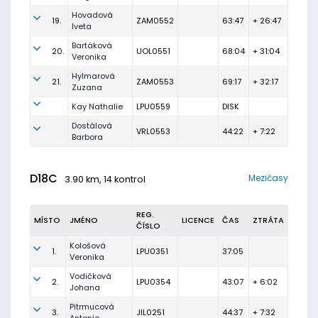
Hovadová
19.
ZAM0552
63:47
+ 26:47
Iveta
Bartáková
20.
UOL0551
68:04
+ 31:04
Veronika
Hylmarová
21.
ZAM0553
69:17
+ 32:17
Zuzana
Kay Nathalie
LPU0559
DISK
Dostálová
VRL0553
44:22
+ 7:22
Barbora
D18C
Mezičasy
3.90 km, 14 kontrol
REG.
MÍSTO
JMÉNO
LICENCE
ČAS
ZTRÁTA
ČÍSLO
Kološová
1.
LPU0351
37:05
Veronika
Vodičková
2.
LPU0354
43:07
+ 6:02
Johana
Pitrmucová
3.
JIL0251
44:37
+ 7:32