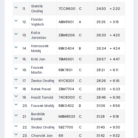
Stehlík
11.
7CC8600
C
24:30
+ 2:20
Ondřej
Florián
12.
ABM9901
A
25:25
+ 3:15
Vojtěch
Koča
13.
ZBM8206
C
26:33
+ 4:23
Jaroslav
Hanousek
14.
RBK0404
B
26:34
+ 4:24
Matěj
15.
Král Jan
TBM6901
C
26:57
+ 4:47
Fousek
16.
RBK7801
C
28:21
+ 6:11
Martin
17.
Ženka Ondřej
6YC8201
C
28:26
+ 6:16
18.
Rotek Pavel
ZBM7704
C
28:33
+ 6:23
19.
Hanžl Tomáš
74C8000
C
28:46
+ 6:36
20.
Fousek Matěj
RBK0402
B
31:06
+ 8:56
Burdilák
21.
MBM8533
C
31:28
+ 9:18
Radek
22.
Skoba Ondřej
5BZ7700
C
31:40
+ 9:30
23.
Charvát Jan
69
C
31:42
+ 9:32