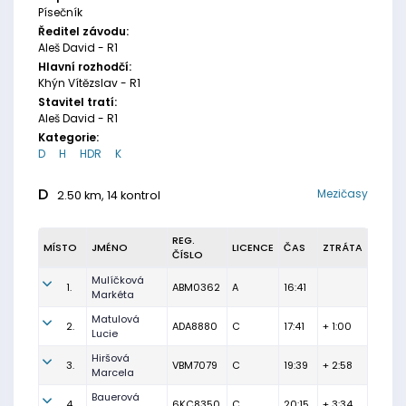
Písečník
Ředitel závodu:
Aleš David - R1
Hlavní rozhodčí:
Khýn Vítězslav - R1
Stavitel tratí:
Aleš David - R1
Kategorie:
D
H
HDR
K
D
Mezičasy
2.50 km, 14 kontrol
REG.
MÍSTO
JMÉNO
LICENCE
ČAS
ZTRÁTA
ČÍSLO
Mulíčková
1.
ABM0362
A
16:41
Markéta
Matulová
2.
ADA8880
C
17:41
+ 1:00
Lucie
Hiršová
3.
VBM7079
C
19:39
+ 2:58
Marcela
Bauerová
4.
6KC8350
C
20:15
+ 3:34