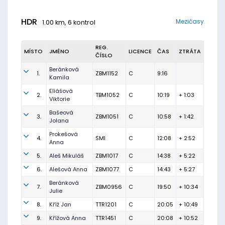
HDR
Mezičasy
1.00 km, 6 kontrol
REG.
MÍSTO
JMÉNO
LICENCE
ČAS
ZTRÁTA
ČÍSLO
Beránková
1.
ZBM1152
C
9:16
Kamila
Eliášová
2.
TBM1052
C
10:19
+ 1:03
Viktorie
Bašeová
3.
ZBM1051
C
10:58
+ 1:42
Jolana
Prokešová
4.
SMI
C
12:08
+ 2:52
Anna
5.
Aleš Mikuláš
ZBM1017
C
14:38
+ 5:22
6.
Alešová Anna
ZBM1077
C
14:43
+ 5:27
Beránková
7.
ZBM0956
C
19:50
+ 10:34
Julie
8.
Kříž Jan
TTR1201
C
20:05
+ 10:49
9.
Křížová Anna
TTR1451
C
20:08
+ 10:52