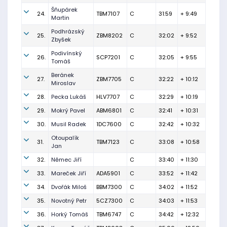
Šňupárek
24.
TBM7107
C
31:59
+ 9:49
Martin
Podhrázský
25.
ZBM8202
C
32:02
+ 9:52
Zbyšek
Podivínský
26.
SCP7201
C
32:05
+ 9:55
Tomáš
Beránek
27.
ZBM7705
C
32:22
+ 10:12
Miroslav
28.
Pecka Lukáš
HLV7707
C
32:29
+ 10:19
29.
Mokrý Pavel
ABM6801
C
32:41
+ 10:31
30.
Musil Radek
1DC7600
C
32:42
+ 10:32
Otoupalík
31.
TBM7123
C
33:08
+ 10:58
Jan
32.
Němec Jiří
C
33:40
+ 11:30
33.
Mareček Jiří
ADA5901
C
33:52
+ 11:42
34.
Dvořák Miloš
BBM7300
C
34:02
+ 11:52
35.
Novotný Petr
5CZ7300
C
34:03
+ 11:53
36.
Horký Tomáš
TBM6747
C
34:42
+ 12:32