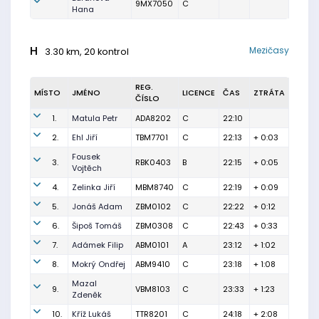
9MX7050
C
Hana
H
Mezičasy
3.30 km, 20 kontrol
REG.
MÍSTO
JMÉNO
LICENCE
ČAS
ZTRÁTA
ČÍSLO
1.
Matula Petr
ADA8202
C
22:10
2.
Ehl Jiří
TBM7701
C
22:13
+ 0:03
Fousek
3.
RBK0403
B
22:15
+ 0:05
Vojtěch
4.
Zelinka Jiří
MBM8740
C
22:19
+ 0:09
5.
Jonáš Adam
ZBM0102
C
22:22
+ 0:12
6.
Šipoš Tomáš
ZBM0308
C
22:43
+ 0:33
7.
Adámek Filip
ABM0101
A
23:12
+ 1:02
8.
Mokrý Ondřej
ABM9410
C
23:18
+ 1:08
Mazal
9.
VBM8103
C
23:33
+ 1:23
Zdeněk
10.
Kříž Lukáš
TTR8201
C
24:18
+ 2:08