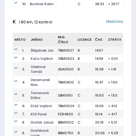
10.
Burdilak Robin
C
38:33
+ 29:17
K
Mezičasy
1.80 km, 12 kontrol
REG.
MÍSTO
JMÉNO
LICENCE
ČAS
ZTRÁTA
ČÍSLO
1.
Štěpánek Jan
TBM0607
B
14:57
2.
Koča Vojtěch
ZBM0602
B
14:58
+ 0:01
Odehnal
3.
ADA0500
B
16:38
+ 1:41
Tomáš
Denemarek
4.
TBM0800
C
16:47
+ 1:50
Max
Tomanová
5.
LBM0651
C
16:50
+ 1:53
Eliška
6.
Eliáš Vojtěch
TBM0604
C
19:09
+ 4:12
7.
Kříž Pavel
PZR4800
C
19:14
+ 4:17
8.
Dvořák Jakub
BBM0502
C
20:18
+ 5:21
Dvořáková
9.
BBM0750
B
20:26
+ 5:29
Lucie