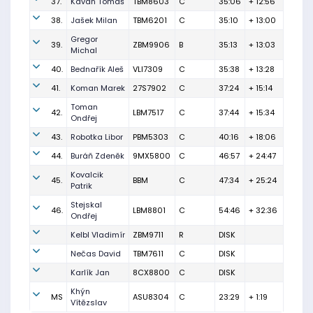
37.
Kavan Tomáš
TBM8603
C
35:06
+ 12:56
38.
Jašek Milan
TBM6201
C
35:10
+ 13:00
Gregor
39.
ZBM9906
B
35:13
+ 13:03
Michal
40.
Bednařík Aleš
VLI7309
C
35:38
+ 13:28
41.
Koman Marek
27S7902
C
37:24
+ 15:14
Toman
42.
LBM7517
C
37:44
+ 15:34
Ondřej
43.
Robotka Libor
PBM5303
C
40:16
+ 18:06
44.
Buráň Zdeněk
9MX5800
C
46:57
+ 24:47
Kovalcik
45.
BBM
C
47:34
+ 25:24
Patrik
Stejskal
46.
LBM8801
C
54:46
+ 32:36
Ondřej
Kelbl Vladimír
ZBM9711
R
DISK
Nečas David
TBM7611
C
DISK
Karlík Jan
8CX8800
C
DISK
Khýn
MS
ASU8304
C
23:29
+ 1:19
Vítězslav