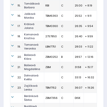
Tomášková
15.
RBI
C
25:00
+ 8:19
Barbora
Jašková
16.
TBM6363
C
25:52
+ 9:11
Monika
Králová
17.
TBM0360
C
26:35
+ 9:54
Jolana
Komanová
18.
27S7850
C
26:40
+ 9:59
Kristína
Tomanová
19.
LBM7751
C
28:03
+ 11:22
Veronika
Bašeová
20.
ZBM0252
B
28:57
+ 12:16
Klára
Bašeová
21.
ZBM
C
31:58
+ 15:17
Magdaléna
Dohnalová
22.
C
33:13
+ 16:32
Květa
Zajíčková
23.
TBM7152
C
36:07
+ 19:26
Lenka
Beránková
ZBM7356
C
DISK
Šárka
Buráňová