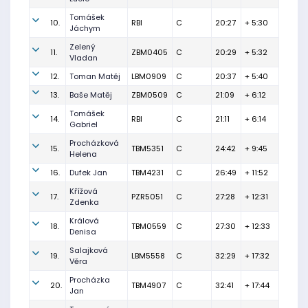
Tomášek
10.
RBI
C
20:27
+ 5:30
Jáchym
Zelený
11.
ZBM0405
C
20:29
+ 5:32
Vladan
12.
Toman Matěj
LBM0909
C
20:37
+ 5:40
13.
Baše Matěj
ZBM0509
C
21:09
+ 6:12
Tomášek
14.
RBI
C
21:11
+ 6:14
Gabriel
Procházková
15.
TBM5351
C
24:42
+ 9:45
Helena
16.
Dufek Jan
TBM4231
C
26:49
+ 11:52
Křížová
17.
PZR5051
C
27:28
+ 12:31
Zdenka
Králová
18.
TBM0559
C
27:30
+ 12:33
Denisa
Salajková
19.
LBM5558
C
32:29
+ 17:32
Věra
Procházka
20.
TBM4907
C
32:41
+ 17:44
Jan