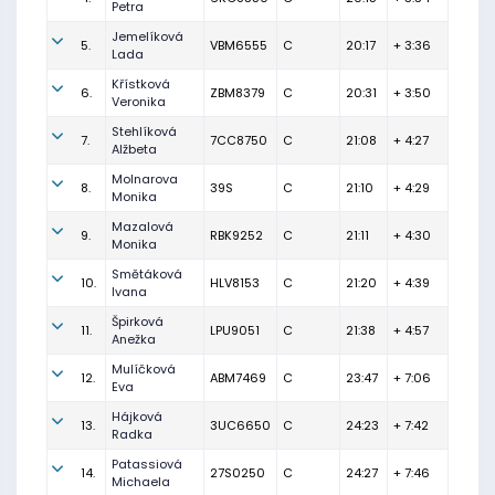
Petra
Jemelíková
5.
VBM6555
C
20:17
+ 3:36
Lada
Křístková
6.
ZBM8379
C
20:31
+ 3:50
Veronika
Stehlíková
7.
7CC8750
C
21:08
+ 4:27
Alžbeta
Molnarova
8.
39S
C
21:10
+ 4:29
Monika
Mazalová
9.
RBK9252
C
21:11
+ 4:30
Monika
Smětáková
10.
HLV8153
C
21:20
+ 4:39
Ivana
Špirková
11.
LPU9051
C
21:38
+ 4:57
Anežka
Mulíčková
12.
ABM7469
C
23:47
+ 7:06
Eva
Hájková
13.
3UC6650
C
24:23
+ 7:42
Radka
Patassiová
14.
27S0250
C
24:27
+ 7:46
Michaela