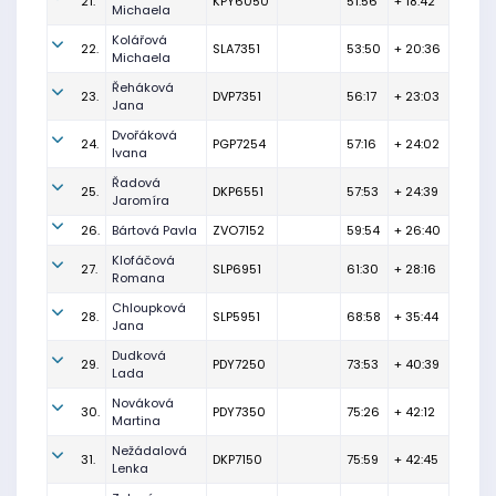
21.
KPY6050
51:56
+ 18:42
Michaela
Kolářová
22.
SLA7351
53:50
+ 20:36
Michaela
Řeháková
23.
DVP7351
56:17
+ 23:03
Jana
Dvořáková
24.
PGP7254
57:16
+ 24:02
Ivana
Řadová
25.
DKP6551
57:53
+ 24:39
Jaromíra
26.
Bártová Pavla
ZVO7152
59:54
+ 26:40
Klofáčová
27.
SLP6951
61:30
+ 28:16
Romana
Chloupková
28.
SLP5951
68:58
+ 35:44
Jana
Dudková
29.
PDY7250
73:53
+ 40:39
Lada
Nováková
30.
PDY7350
75:26
+ 42:12
Martina
Nežádalová
31.
DKP7150
75:59
+ 42:45
Lenka