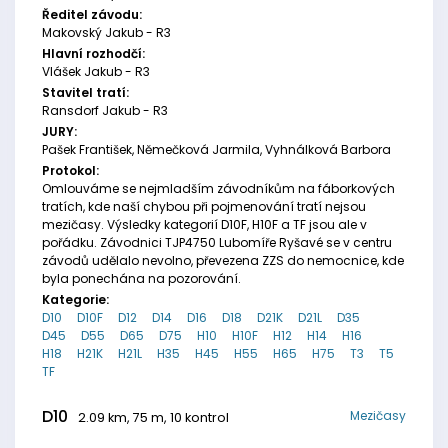
Ředitel závodu:
Makovský Jakub - R3
Hlavní rozhodčí:
Vlášek Jakub - R3
Stavitel tratí:
Ransdorf Jakub - R3
JURY:
Pašek František, Němečková Jarmila, Vyhnálková Barbora
Protokol:
Omlouváme se nejmladším závodníkům na fáborkových
tratích, kde naší chybou při pojmenování tratí nejsou
mezičasy. Výsledky kategorií D10F, H10F a TF jsou ale v
pořádku. Závodnici TJP4750 Lubomíře Ryšavé se v centru
závodů udělalo nevolno, převezena ZZS do nemocnice, kde
byla ponechána na pozorování.
Kategorie:
D10
D10F
D12
D14
D16
D18
D21K
D21L
D35
D45
D55
D65
D75
H10
H10F
H12
H14
H16
H18
H21K
H21L
H35
H45
H55
H65
H75
T3
T5
TF
D10
Mezičasy
2.09 km, 75 m, 10 kontrol