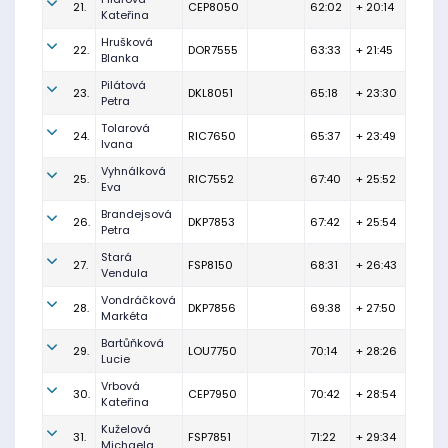
21.
CEP8050
62:02
+ 20:14
Kateřina
Hrušková
22.
DOR7555
63:33
+ 21:45
Blanka
Pilátová
23.
DKL8051
65:18
+ 23:30
Petra
Tolarová
24.
RIC7650
65:37
+ 23:49
Ivana
Vyhnálková
25.
RIC7552
67:40
+ 25:52
Eva
Brandejsová
26.
DKP7853
67:42
+ 25:54
Petra
Stará
27.
FSP8150
68:31
+ 26:43
Vendula
Vondráčková
28.
DKP7856
69:38
+ 27:50
Markéta
Bartůňková
29.
LOU7750
70:14
+ 28:26
Lucie
Vrbová
30.
CEP7950
70:42
+ 28:54
Kateřina
Kuželová
31.
FSP7851
71:22
+ 29:34
Michaela