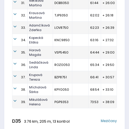
Netíková
31.
DOB9350
61:44
+ 26:00
Martina
Krausová
32.
TJP9350
62:02
+ 26:18
Martina
Adamčíková
33.
LOV8750
62:23
+ 26:39
Zdeňka
Kopecká
34.
KNC9850
63:16
+ 27:32
Eliška
Horová
35.
VSP5450
64:44
+ 29:00
Magda
Sedláčková
36.
ROZ0050
65:34
+ 29:50
Linda
Krupová
37.
BZP8751
66:41
+ 30:57
Tereza
Míchalová
38.
KPY0050
68:54
+ 33:10
Šárka
Mikulášová
39.
PGP9353
73:53
+ 38:09
Helena
D35
Mezičasy
3.76 km, 205 m, 13 kontrol