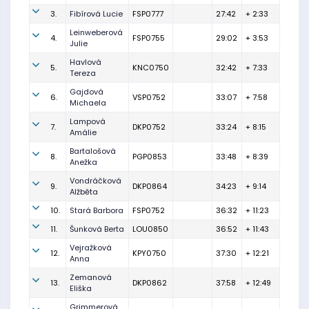
3.
Fibírová Lucie
FSP0777
27:42
+ 2:33
Leinweberová
4.
FSP0755
29:02
+ 3:53
Julie
Havlová
5.
KNC0750
32:42
+ 7:33
Tereza
Gajdová
6.
VSP0752
33:07
+ 7:58
Michaela
Lampová
7.
DKP0752
33:24
+ 8:15
Amálie
Bartalošová
8.
PGP0853
33:48
+ 8:39
Anežka
Vondráčková
9.
DKP0864
34:23
+ 9:14
Alžběta
10.
Stará Barbora
FSP0752
36:32
+ 11:23
11.
Šunková Berta
LOU0850
36:52
+ 11:43
Vejražková
12.
KPY0750
37:30
+ 12:21
Anna
Zemanová
13.
DKP0862
37:58
+ 12:49
Eliška
Grimmerová