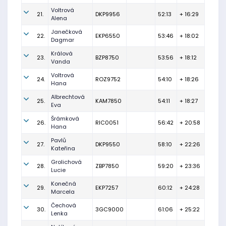
Voltrová
21.
DKP9956
52:13
+ 16:29
Alena
Janečková
22.
EKP6550
53:46
+ 18:02
Dagmar
Králová
23.
BZP8750
53:56
+ 18:12
Vanda
Voltrová
24.
ROZ9752
54:10
+ 18:26
Hana
Albrechtová
25.
KAM7850
54:11
+ 18:27
Eva
Šrámková
26.
RIC0051
56:42
+ 20:58
Hana
Pavlů
27.
DKP9550
58:10
+ 22:26
Kateřina
Grolichová
28.
ZBP7850
59:20
+ 23:36
Lucie
Konečná
29.
EKP7257
60:12
+ 24:28
Marcela
Čechová
30.
3GC9000
61:06
+ 25:22
Lenka