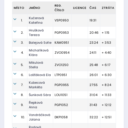
REG.
MÍSTO
JMÉNO
LICENCE
ČAS
ZTRÁTA
ČÍSLO
Kučerová
1.
VSP0950
19:31
Kateřina
Hrušková
2.
PGP0953
20:46
+ 1:15
Tereza
3.
Balejová Sofie
KAM0951
23:24
+ 3:53
Michalíková
4.
ZVO0954
24:11
+ 4:40
Klára
Mikulová
5.
ZVO1250
25:48
+ 6:17
Stella
6.
Lošťáková Ela
LTP0951
26:01
+ 6:30
Kubecová
7.
PGP0955
27:55
+ 8:24
Markéta
8.
Šunková Sára
LOU1051
31:04
+ 11:33
Řepková
9.
PGP1052
31:43
+ 12:12
Anna
Vondráčková
10.
DKP1058
32:22
+ 12:51
Jolana
Rodová