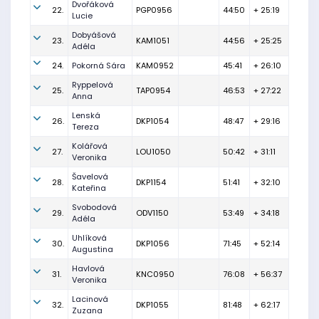
Dvořáková
22.
PGP0956
44:50
+ 25:19
Lucie
Dobyášová
23.
KAM1051
44:56
+ 25:25
Adéla
24.
Pokorná Sára
KAM0952
45:41
+ 26:10
Ryppelová
25.
TAP0954
46:53
+ 27:22
Anna
Lenská
26.
DKP1054
48:47
+ 29:16
Tereza
Kolářová
27.
LOU1050
50:42
+ 31:11
Veronika
Šavelová
28.
DKP1154
51:41
+ 32:10
Kateřina
Svobodová
29.
ODV1150
53:49
+ 34:18
Adéla
Uhlíková
30.
DKP1056
71:45
+ 52:14
Augustina
Havlová
31.
KNC0950
76:08
+ 56:37
Veronika
Lacinová
32.
DKP1055
81:48
+ 62:17
Zuzana