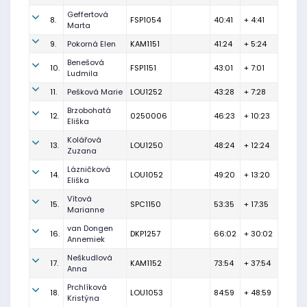
Geffertová
8.
FSP1054
40:41
+ 4:41
Marta
9.
Pokorná Elen
KAM1151
41:24
+ 5:24
Benešová
10.
FSP1151
43:01
+ 7:01
Ludmila
11.
Pešková Marie
LOU1252
43:28
+ 7:28
Brzobohatá
12.
0250006
46:23
+ 10:23
Eliška
Kolářová
13.
LOU1250
48:24
+ 12:24
Zuzana
Lázničková
14.
LOU1052
49:20
+ 13:20
Eliška
Vítová
15.
SPC1150
53:35
+ 17:35
Marianne
van Dongen
16.
DKP1257
66:02
+ 30:02
Annemiek
Neškudlová
17.
KAM1152
73:54
+ 37:54
Anna
Prchlíková
18.
LOU1053
84:59
+ 48:59
Kristýna