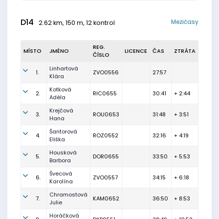
D14
Mezičasy
2.62 km, 150 m, 12 kontrol
REG.
MÍSTO
JMÉNO
LICENCE
ČAS
ZTRÁTA
ČÍSLO
Linhartová
1.
ZVO0556
27:57
Klára
Kotková
2.
RIC0655
30:41
+ 2:44
Adéla
Krejčová
3.
ROU0653
31:48
+ 3:51
Hana
Šantorová
4.
ROZ0552
32:16
+ 4:19
Eliška
Housková
5.
DOR0655
33:50
+ 5:53
Barbora
Švecová
6.
ZVO0557
34:15
+ 6:18
Karolína
Chramostová
7.
KAM0652
36:50
+ 8:53
Julie
Horáčková