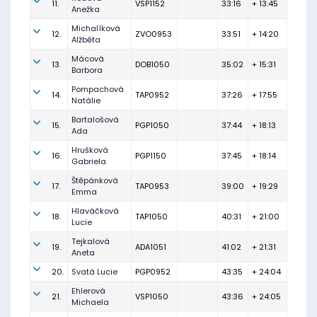
11.
VSP1152
33:16
+ 13:45
Anežka
Michalíková
12.
ZVO0953
33:51
+ 14:20
Alžběta
Mácová
13.
DOB1050
35:02
+ 15:31
Barbora
Pompachová
14.
TAP0952
37:26
+ 17:55
Natálie
Bartalošová
15.
PGP1050
37:44
+ 18:13
Ada
Hrušková
16.
PGP1150
37:45
+ 18:14
Gabriela
Štěpánková
17.
TAP0953
39:00
+ 19:29
Emma
Hlaváčková
18.
TAP1050
40:31
+ 21:00
Lucie
Tejkalová
19.
ADA1051
41:02
+ 21:31
Aneta
20.
Svatá Lucie
PGP0952
43:35
+ 24:04
Ehlerová
21.
VSP1050
43:36
+ 24:05
Michaela