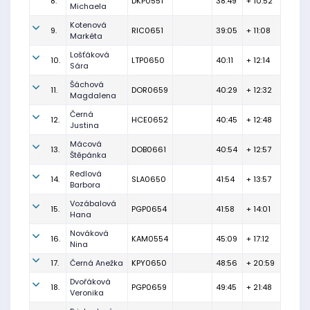
8.
DKP0551
38:49
+ 10:52
Michaela
Kotenová
9.
RIC0651
39:05
+ 11:08
Markéta
Lošťáková
10.
LTP0650
40:11
+ 12:14
Sára
Šáchová
11.
DOR0659
40:29
+ 12:32
Magdalena
Černá
12.
HCE0652
40:45
+ 12:48
Justina
Mácová
13.
DOB0661
40:54
+ 12:57
Štěpánka
Redlová
14.
SLA0650
41:54
+ 13:57
Barbora
Vozábalová
15.
PGP0654
41:58
+ 14:01
Hana
Nováková
16.
KAM0554
45:09
+ 17:12
Nina
17.
Černá Anežka
KPY0650
48:56
+ 20:59
Dvořáková
18.
PGP0659
49:45
+ 21:48
Veronika