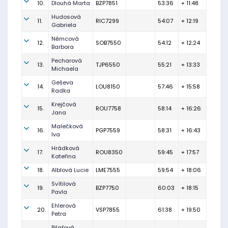
10.
Dlouhá Marta
BZP7851
53:36
+ 11:48
Hudosová
11.
RIC7299
54:07
+ 12:19
Gabriela
Němcová
12.
SOB7550
54:12
+ 12:24
Barbora
Pecharová
13.
TJP6550
55:21
+ 13:33
Michaela
Geševa
14.
LOU8150
57:46
+ 15:58
Radka
Krejčová
15.
ROU7758
58:14
+ 16:26
Jana
Malečková
16.
PGP7559
58:31
+ 16:43
Iva
Hrádková
17.
ROU8350
59:45
+ 17:57
Kateřina
18.
Alblová Lucie
LME7555
59:54
+ 18:06
Svítilová
19.
BZP7750
60:03
+ 18:15
Pavla
Ehlerová
20.
VSP7855
61:38
+ 19:50
Petra
Pilařová