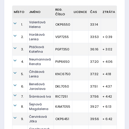
REG.
MÍSTO
JMÉNO
LICENCE
ČAS
ZTRÁTA
ČÍSLO
Valentová
1.
OKP6550
33:14
Helena
Horáková
2.
VSP7255
33:53
+ 0:39
Lenka
Ptáčková
3.
PGP7350
36:16
+ 3:02
Kateřina
Neumannová
4.
PVP6650
37:20
+ 4:06
Renata
Čiháková
5.
KNC6750
37:32
+ 4:18
Lenka
Benešová
6.
DKL7050
37:51
+ 4:37
Jaroslava
7.
Šrámková Iva
RIC7251
37:56
+ 4:42
Šejnová
8.
KAM7055
39:27
+ 6:13
Magdalena
Červinková
9.
OKP6451
39:56
+ 6:42
Jitka