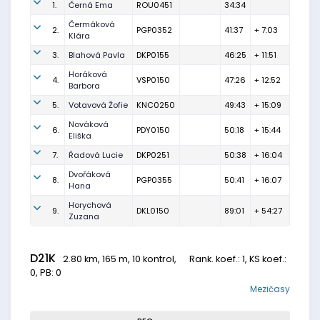
1.
Černá Ema
ROU0451
34:34
Čermáková
2.
PGP0352
41:37
+ 7:03
Klára
3.
Blahová Pavla
DKP0155
46:25
+ 11:51
Horáková
4.
VSP0150
47:26
+ 12:52
Barbora
5.
Votavová Žofie
KNC0250
49:43
+ 15:09
Nováková
6.
PDY0150
50:18
+ 15:44
Eliška
7.
Řadová Lucie
DKP0251
50:38
+ 16:04
Dvořáková
8.
PGP0355
50:41
+ 16:07
Hana
Horychová
9.
DKL0150
89:01
+ 54:27
Zuzana
D21K
2.80 km, 165 m, 10 kontrol,
Rank. koef.
: 1, KS koef.:
0, PB: 0
Mezičasy