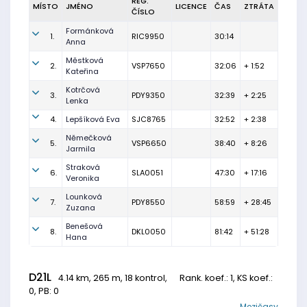
REG.
MÍSTO
JMÉNO
LICENCE
ČAS
ZTRÁTA
ČÍSLO
Formánková
1.
RIC9950
30:14
Anna
Městková
2.
VSP7650
32:06
+ 1:52
Kateřina
Kotrčová
3.
PDY9350
32:39
+ 2:25
Lenka
4.
Lepšíková Eva
SJC8765
32:52
+ 2:38
Němečková
5.
VSP6650
38:40
+ 8:26
Jarmila
Straková
6.
SLA0051
47:30
+ 17:16
Veronika
Lounková
7.
PDY8550
58:59
+ 28:45
Zuzana
Benešová
8.
DKL0050
81:42
+ 51:28
Hana
D21L
4.14 km, 265 m, 18 kontrol,
Rank. koef.
: 1, KS koef.:
0, PB: 0
Mezičasy