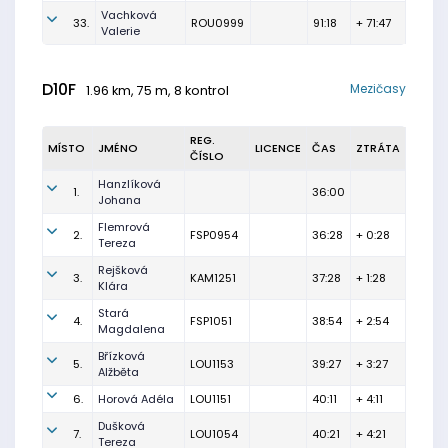
Vachková
33.
ROU0999
91:18
+ 71:47
Valerie
D10F
Mezičasy
1.96 km, 75 m, 8 kontrol
REG.
MÍSTO
JMÉNO
LICENCE
ČAS
ZTRÁTA
ČÍSLO
Hanzlíková
1.
36:00
Johana
Flemrová
2.
FSP0954
36:28
+ 0:28
Tereza
Rejšková
3.
KAM1251
37:28
+ 1:28
Klára
Stará
4.
FSP1051
38:54
+ 2:54
Magdalena
Břízková
5.
LOU1153
39:27
+ 3:27
Alžběta
6.
Horová Adéla
LOU1151
40:11
+ 4:11
Dušková
7.
LOU1054
40:21
+ 4:21
Tereza