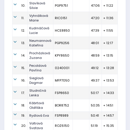
Slavíková
10.
PGP9751
47:06
+ 11:22
Silvie
Vyhnálková
11.
RIC0151
47:20
+ 11:36
Marie
Kudrnáčová
12.
HCE8850
47:39
+ 11:55
Lucie
Neumannová
13.
PGP9256
48:01
+ 12:17
Kateřina
Procházková
14.
KPY8650
48:59
+ 13:15
Zuzana
Pecoldová
15.
0240001
49:12
+ 13:28
Pavlína
Sieglová
16.
MFP7050
49:37
+ 13:53
Dagmar
Studničná
17.
FSP8650
50:17
+ 14:33
Lenka
Kábrtová
18.
BOR8752
50:35
+ 14:51
Oldřiška
19.
Rydlová Eva
FSP8989
50:41
+ 14:57
Voltrová
20.
ROZ6150
51:19
+ 15:35
Svatava