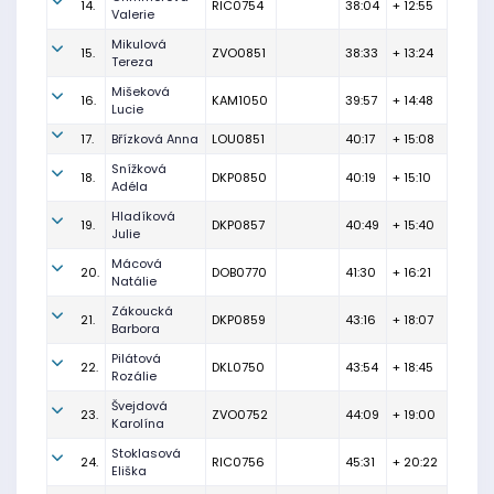
14.
RIC0754
38:04
+ 12:55
Valerie
Mikulová
15.
ZVO0851
38:33
+ 13:24
Tereza
Mišeková
16.
KAM1050
39:57
+ 14:48
Lucie
17.
Břízková Anna
LOU0851
40:17
+ 15:08
Snížková
18.
DKP0850
40:19
+ 15:10
Adéla
Hladíková
19.
DKP0857
40:49
+ 15:40
Julie
Mácová
20.
DOB0770
41:30
+ 16:21
Natálie
Zákoucká
21.
DKP0859
43:16
+ 18:07
Barbora
Pilátová
22.
DKL0750
43:54
+ 18:45
Rozálie
Švejdová
23.
ZVO0752
44:09
+ 19:00
Karolína
Stoklasová
24.
RIC0756
45:31
+ 20:22
Eliška