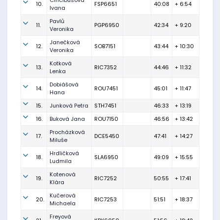
Cincibusová
10.
FSP6651
40:08
+ 6:54
Ivana
Pavlů
11.
PGP6950
42:34
+ 9:20
Veronika
Janečková
12.
SOB7151
43:44
+ 10:30
Veronika
Kotková
13.
RIC7352
44:46
+ 11:32
Lenka
Dobiášová
14.
ROU7451
45:01
+ 11:47
Hana
15.
Junková Petra
STH7451
46:33
+ 13:19
16.
Buková Jana
ROU7150
46:56
+ 13:42
Procházková
17.
DCE5450
47:41
+ 14:27
Miluše
Hrdličková
18.
SLA6950
49:09
+ 15:55
Ludmila
Kotenová
19.
RIC7252
50:55
+ 17:41
Klára
Kučerová
20.
RIC7253
51:51
+ 18:37
Michaela
Freyová