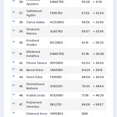
36.
KAM0755
56:28
+ 31:19
Apolena
Geffertová
37.
FSP0753
57:33
+ 32:24
Agáta
38.
Černá Adéla
HCE0850
58:05
+ 32:56
Straková
39.
SLA0750
59:07
+ 33:58
Denisa
Kindlová
40.
RIC0850
61:41
+ 36:32
Anežka
Mišeková
41.
KAM0756
61:45
+ 36:36
Kateřina
42.
Píšová Tereza
PDY0850
62:02
+ 36:53
43.
Berná Klára
ODV0851
64:24
+ 39:15
44.
Stará Žofie
FSP0851
68:09
+ 43:00
Pecháčková
45.
0130001
70:03
+ 44:54
Barbora
46.
Krátká Linda
ROU0851
71:38
+ 46:29
Pražanová
47.
DKL0751
84:06
+ 58:57
Veronika
Ehlerová Anna
VSP0854
DISK