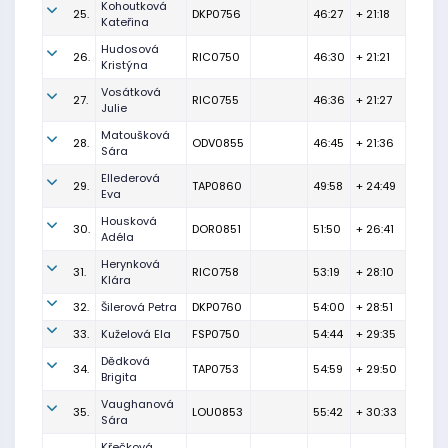
Kohoutková
25.
DKP0756
46:27
+ 21:18
Kateřina
Hudosová
26.
RIC0750
46:30
+ 21:21
Kristýna
Vosátková
27.
RIC0755
46:36
+ 21:27
Julie
Matoušková
28.
ODV0855
46:45
+ 21:36
Sára
Ellederová
29.
TAP0860
49:58
+ 24:49
Eva
Housková
30.
DOR0851
51:50
+ 26:41
Adéla
Herynková
31.
RIC0758
53:19
+ 28:10
Klára
32.
Šilerová Petra
DKP0760
54:00
+ 28:51
33.
Kuželová Ela
FSP0750
54:44
+ 29:35
Dědková
34.
TAP0753
54:59
+ 29:50
Brigita
Vaughanová
35.
LOU0853
55:42
+ 30:33
Sára
Křečková