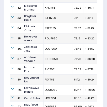
Mišeková
32.
KAM7851
72:02
+ 30:14
Martina
Berglová
33.
TJP8250
73:06
+ 31:18
Lucie
Fibírová
34.
FSP7555
73:37
+ 31:49
Zuzana
Hellerová
35.
ROU7850
75:15
+ 33:27
Alena
Zábřeská
36.
LOU7950
76:45
+ 34:57
Jitka
Andrlova
37.
KNC8050
78:26
+ 36:38
Vendula
Lazarova
38.
RIC7651
79:07
+ 37:19
Pavla
Nedomová
39.
PDY7851
81:12
+ 39:24
Iva
Lázničková
40.
LOU8050
82:44
+ 40:56
Blanka
41.
Černá Petra
HCE7751
83:30
+ 41:42
Hladíková
42.
DKP7852
86:00
+ 44:12