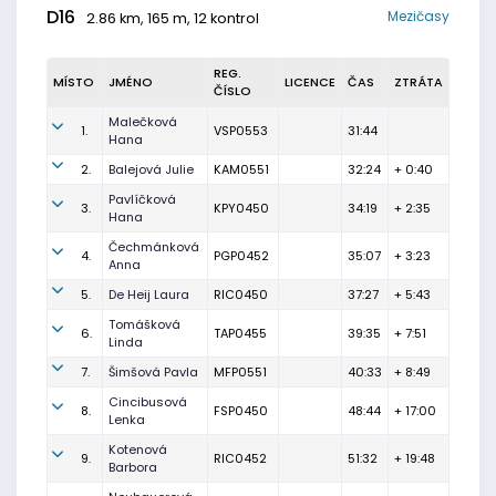
D16
Mezičasy
2.86 km, 165 m, 12 kontrol
REG.
MÍSTO
JMÉNO
LICENCE
ČAS
ZTRÁTA
ČÍSLO
Malečková
1.
VSP0553
31:44
Hana
2.
Balejová Julie
KAM0551
32:24
+ 0:40
Pavlíčková
3.
KPY0450
34:19
+ 2:35
Hana
Čechmánková
4.
PGP0452
35:07
+ 3:23
Anna
5.
De Heij Laura
RIC0450
37:27
+ 5:43
Tomášková
6.
TAP0455
39:35
+ 7:51
Linda
7.
Šimšová Pavla
MFP0551
40:33
+ 8:49
Cincibusová
8.
FSP0450
48:44
+ 17:00
Lenka
Kotenová
9.
RIC0452
51:32
+ 19:48
Barbora