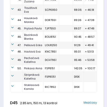
Zuzana
Tloušťová
43.
SCP6950
88:06
+ 46:18
Eva
Housková
44.
DOR7551
89:26
+ 47:38
Monika
45.
Prylová Pavla
TJP7550
89:37
+ 47:49
Bazinková
46.
ROU8151
90:45
+ 48:57
Blanka
47.
Pešková Erika
LOU8250
91:29
+ 49:41
48.
Havlová Eva
KNC7851
95:01
+ 53:13
Pechačová
49.
DCH7951
95:46
+ 53:58
Kateřina
50.
Pinkava Anna
FSP8151
142:05
+ 100:17
Skripniková
FSP8051
DISK
Kateřina
Stoklasová
RIC7852
DISK
Kamila
D45
Mezičasy
2.85 km, 150 m, 13 kontrol