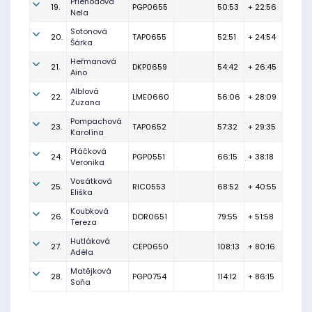
Priehodová
19.
PGP0655
50:53
+ 22:56
Nela
Sotonová
20.
TAP0655
52:51
+ 24:54
Šárka
Heřmanová
21.
DKP0659
54:42
+ 26:45
Aino
Alblová
22.
LME0660
56:06
+ 28:09
Zuzana
Pompachová
23.
TAP0652
57:32
+ 29:35
Karolína
Ptáčková
24.
PGP0551
66:15
+ 38:18
Veronika
Vosátková
25.
RIC0553
68:52
+ 40:55
Eliška
Koubková
26.
DOR0651
79:55
+ 51:58
Tereza
Hutláková
27.
CEP0650
108:13
+ 80:16
Adéla
Matějková
28.
PGP0754
114:12
+ 86:15
Soňa