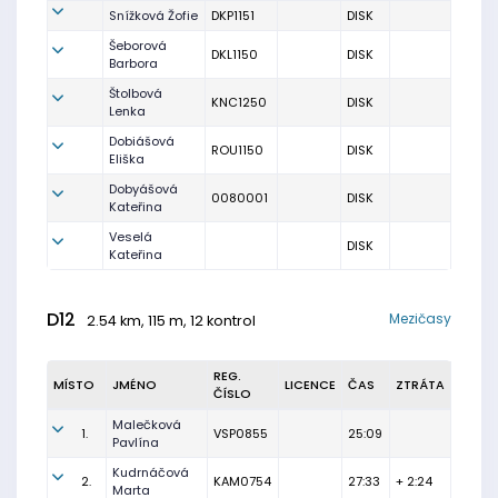
Snížková Žofie
DKP1151
DISK
Šeborová
DKL1150
DISK
Barbora
Štolbová
KNC1250
DISK
Lenka
Dobiášová
ROU1150
DISK
Eliška
Dobyášová
0080001
DISK
Kateřina
Veselá
DISK
Kateřina
D12
Mezičasy
2.54 km, 115 m, 12 kontrol
REG.
MÍSTO
JMÉNO
LICENCE
ČAS
ZTRÁTA
ČÍSLO
Malečková
1.
VSP0855
25:09
Pavlína
Kudrnáčová
2.
KAM0754
27:33
+ 2:24
Marta