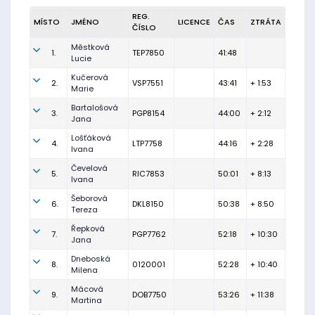
REG.
MÍSTO
JMÉNO
LICENCE
ČAS
ZTRÁTA
ČÍSLO
Městková
1.
TEP7850
41:48
Lucie
Kučerová
2.
VSP7551
43:41
+ 1:53
Marie
Bartalošová
3.
PGP8154
44:00
+ 2:12
Jana
Lošťáková
4.
LTP7758
44:16
+ 2:28
Ivana
Čevelová
5.
RIC7853
50:01
+ 8:13
Ivana
Šeborová
6.
DKL8150
50:38
+ 8:50
Tereza
Řepková
7.
PGP7762
52:18
+ 10:30
Jana
Dneboská
8.
0120001
52:28
+ 10:40
Milena
Mácová
9.
DOB7750
53:26
+ 11:38
Martina