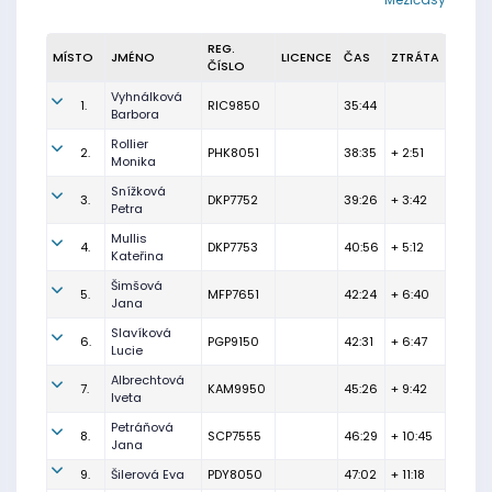
REG.
MÍSTO
JMÉNO
LICENCE
ČAS
ZTRÁTA
ČÍSLO
Vyhnálková
1.
RIC9850
35:44
Barbora
Rollier
2.
PHK8051
38:35
+ 2:51
Monika
Snížková
3.
DKP7752
39:26
+ 3:42
Petra
Mullis
4.
DKP7753
40:56
+ 5:12
Kateřina
Šimšová
5.
MFP7651
42:24
+ 6:40
Jana
Slavíková
6.
PGP9150
42:31
+ 6:47
Lucie
Albrechtová
7.
KAM9950
45:26
+ 9:42
Iveta
Petráňová
8.
SCP7555
46:29
+ 10:45
Jana
9.
Šilerová Eva
PDY8050
47:02
+ 11:18