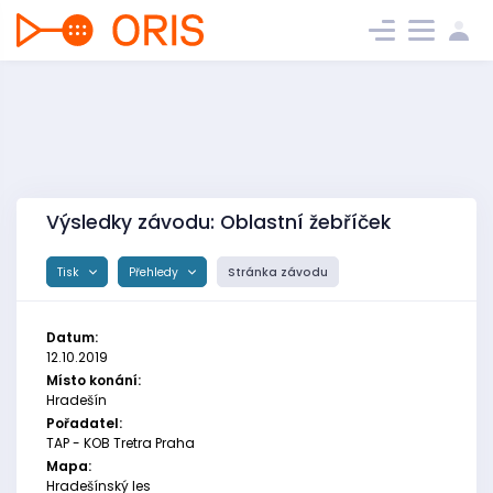
Výsledky závodu: Oblastní žebříček
Tisk
Přehledy
Stránka závodu
Datum:
12.10.2019
Místo konání:
Hradešín
Pořadatel:
TAP - KOB Tretra Praha
Mapa:
Hradešínský les