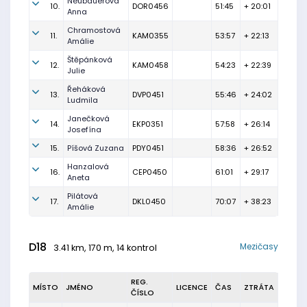
Neubauerová
10.
DOR0456
51:45
+ 20:01
Anna
Chramostová
11.
KAM0355
53:57
+ 22:13
Amálie
Štěpánková
12.
KAM0458
54:23
+ 22:39
Julie
Řeháková
13.
DVP0451
55:46
+ 24:02
Ludmila
Janečková
14.
EKP0351
57:58
+ 26:14
Josefína
15.
Píšová Zuzana
PDY0451
58:36
+ 26:52
Hanzalová
16.
CEP0450
61:01
+ 29:17
Aneta
Pilátová
17.
DKL0450
70:07
+ 38:23
Amálie
D18
Mezičasy
3.41 km, 170 m, 14 kontrol
REG.
MÍSTO
JMÉNO
LICENCE
ČAS
ZTRÁTA
ČÍSLO