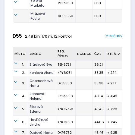
Zelená
PGP5850
DISK
Markéta
Mrázová
DCE5550
DISK
Pavla
D55
Mezičasy
2.48 km, 170 m, 12 kontrol
REG.
MÍSTO
JMÉNO
LICENCE
ČAS
ZTRÁTA
ČÍSLO
1.
Sládková Eva
TEH5751
36:21
2.
Kohlová Alena
KPY6051
38:35
+ 2:14
Cabrnochová
3.
DKL5550
38:38
+ 2:17
Hana
Jahnová
4.
SCP5550
41:04
+ 4:43
Helena
Šilerová
5.
KNC5750
43:41
+ 7:20
Zdena
Havlíčková
6.
KNC6150
44:06
+ 7:45
Jindra
7.
Dudová Hana
DKP5752
45:46
+ 9:25