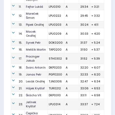
11.
Fejfar Lukáš
LPU0310
A
29:34
+ 3:21
Mareček
12.
LPU0222
A
29:45
+ 3:32
Šimon
13.
Pipek Ondřej
LPU0203
A
30:24
+ 4:11
Macek
14.
LPU0209
A
30:33
+ 4:20
Ondřej
15.
Synek Petr
DOK0200
A
31:37
+ 5:24
16.
Melišík Martin
TAP0200
A
31:50
+ 5:37
Procinger
17.
STH0302
B
31:52
+ 5:39
Jakub
18.
Švarc Antonín
DKP0203
A
32:20
+ 6:07
19.
Janas Petr
PGP0200
A
32:33
+ 6:20
20.
Lesák Ondřej
TJN0306
A
32:47
+ 6:34
21.
Hájek Kryštof
TUR0212
A
33:06
+ 6:53
22.
Škácha Vít
DKP0310
A
33:11
+ 6:58
Jelínek
23.
LPU0314
A
33:37
+ 7:24
Kryštof
Čepička