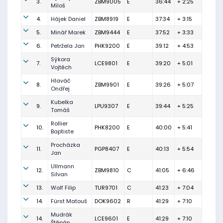
3.
ZBM9005
E
36:44
+ 2:25
Miloš
4.
Hájek Daniel
ZBM8919
E
37:34
+ 3:15
5.
Minář Marek
ZBM9444
E
37:52
+ 3:33
6.
Petržela Jan
PHK9200
E
39:12
+ 4:53
Sýkora
7.
LCE9801
E
39:20
+ 5:01
Vojtěch
Hlaváč
8.
ZBM9901
E
39:26
+ 5:07
Ondřej
Kubelka
9.
LPU9307
E
39:44
+ 5:25
Tomáš
Rollier
10.
PHK8200
E
40:00
+ 5:41
Baptiste
Procházka
11.
PGP8407
E
40:13
+ 5:54
Jan
Ullmann
12.
ZBM9810
C
41:05
+ 6:46
Silvan
13.
Wolf Filip
TUR9701
C
41:23
+ 7:04
14.
Fürst Matouš
DOK9602
R
41:29
+ 7:10
Mudrák
14.
LCE9601
E
41:29
+ 7:10
Štěpán