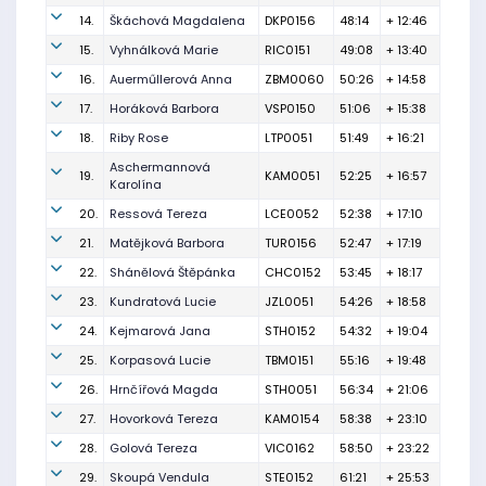
14.
Škáchová Magdalena
DKP0156
48:14
+ 12:46
15.
Vyhnálková Marie
RIC0151
49:08
+ 13:40
16.
Auerműllerová Anna
ZBM0060
50:26
+ 14:58
17.
Horáková Barbora
VSP0150
51:06
+ 15:38
18.
Riby Rose
LTP0051
51:49
+ 16:21
Aschermannová
19.
KAM0051
52:25
+ 16:57
Karolína
20.
Ressová Tereza
LCE0052
52:38
+ 17:10
21.
Matějková Barbora
TUR0156
52:47
+ 17:19
22.
Shánělová Štěpánka
CHC0152
53:45
+ 18:17
23.
Kundratová Lucie
JZL0051
54:26
+ 18:58
24.
Kejmarová Jana
STH0152
54:32
+ 19:04
25.
Korpasová Lucie
TBM0151
55:16
+ 19:48
26.
Hrnčířová Magda
STH0051
56:34
+ 21:06
27.
Hovorková Tereza
KAM0154
58:38
+ 23:10
28.
Golová Tereza
VIC0162
58:50
+ 23:22
29.
Skoupá Vendula
STE0152
61:21
+ 25:53