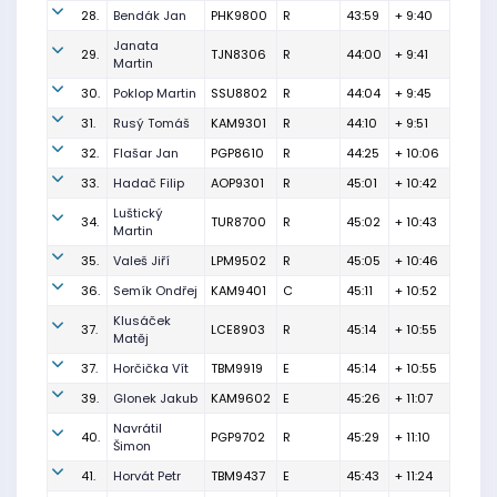
28.
Bendák Jan
PHK9800
R
43:59
+ 9:40
Janata
29.
TJN8306
R
44:00
+ 9:41
Martin
30.
Poklop Martin
SSU8802
R
44:04
+ 9:45
31.
Rusý Tomáš
KAM9301
R
44:10
+ 9:51
32.
Flašar Jan
PGP8610
R
44:25
+ 10:06
33.
Hadač Filip
AOP9301
R
45:01
+ 10:42
Luštický
34.
TUR8700
R
45:02
+ 10:43
Martin
35.
Valeš Jiří
LPM9502
R
45:05
+ 10:46
36.
Semík Ondřej
KAM9401
C
45:11
+ 10:52
Klusáček
37.
LCE8903
R
45:14
+ 10:55
Matěj
37.
Horčička Vít
TBM9919
E
45:14
+ 10:55
39.
Glonek Jakub
KAM9602
E
45:26
+ 11:07
Navrátil
40.
PGP9702
R
45:29
+ 11:10
Šimon
41.
Horvát Petr
TBM9437
E
45:43
+ 11:24