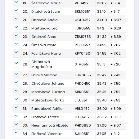
19.
Šestáková Marie
VLI0452
33:07
+ 5:14
20.
Dittrichová Lucie
SKM0551
33:10
+ 5:17
21.
Binarová Adéla
UOL0452
34:00
+ 6:07
22.
Martanová Lea
TUR0555
34:21
+ 6:28
23.
Ondrová Anna
ZBM0553
34:32
+ 6:39
24.
Šimšová Pavla
PGP0557
34:55
+ 7:02
24.
Pavlíčková Hana
KPY0450
34:55
+ 7:02
Chrástová
26.
STH0551
35:13
+ 7:20
Magdaléna
27.
Ehlová Martina
TBM0655
35:42
+ 7:49
28.
Chvátilová Johana
PHK0450
35:43
+ 7:50
29.
Morávková Zuzana
SRK0551
35:45
+ 7:52
30.
Matěásková Šárka
JIL0551
35:46
+ 7:53
31.
Randáková Adéla
VRL0452
36:02
+ 8:09
32.
Brožková Tereza
LPU0457
36:32
+ 8:39
33.
Neumannová Alžběta
PHK0650
37:00
+ 9:07
34.
Blažková Veronika
SJH0551
37:05
+ 9:12