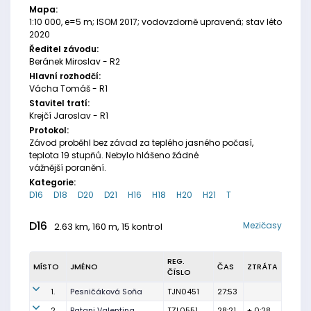
Mapa:
1:10 000, e=5 m; ISOM 2017; vodovzdorně upravená; stav léto
2020
Ředitel závodu:
Beránek Miroslav - R2
Hlavní rozhodčí:
Vácha Tomáš - R1
Stavitel tratí:
Krejčí Jaroslav - R1
Protokol:
Závod proběhl bez závad za teplého jasného počasí,
teplota 19 stupňů. Nebylo hlášeno žádné
vážnější poranění.
Kategorie:
D16
D18
D20
D21
H16
H18
H20
H21
T
D16
Mezičasy
2.63 km, 160 m, 15 kontrol
REG.
MÍSTO
JMÉNO
ČAS
ZTRÁTA
ČÍSLO
1.
Pesničáková Soňa
TJN0451
27:53
2.
Batani Valentina
TZL0551
28:21
+ 0:28