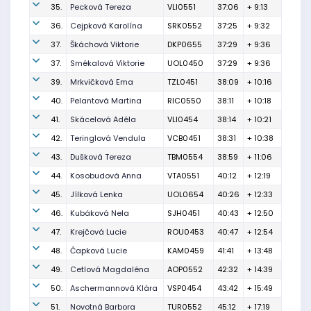
35.
Pecková Tereza
VLI0551
37:06
+ 9:13
36.
Cejpková Karolína
SRK0552
37:25
+ 9:32
37.
Škáchová Viktorie
DKP0655
37:29
+ 9:36
37.
Smékalová Viktorie
UOL0450
37:29
+ 9:36
39.
Mrkvičková Ema
TZL0451
38:09
+ 10:16
40.
Pelantová Martina
RIC0550
38:11
+ 10:18
41.
Skácelová Adéla
VLI0454
38:14
+ 10:21
42.
Teringlová Vendula
VCB0451
38:31
+ 10:38
43.
Dušková Tereza
TBM0554
38:59
+ 11:06
44.
Kosobudová Anna
VTA0551
40:12
+ 12:19
45.
Jílková Lenka
UOL0654
40:26
+ 12:33
46.
Kubáková Nela
SJH0451
40:43
+ 12:50
47.
Krejčová Lucie
ROU0453
40:47
+ 12:54
48.
Čapková Lucie
KAM0459
41:41
+ 13:48
49.
Cetlová Magdaléna
AOP0552
42:32
+ 14:39
50.
Aschermannová Klára
VSP0454
43:42
+ 15:49
51.
Novotná Barbora
TUR0552
45:12
+ 17:19