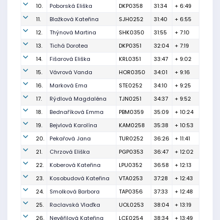
10.
Poborská Eliška
DKP0358
31:34
+ 6:49
11.
Blažková Kateřina
SJH0252
31:40
+ 6:55
12.
Thýnová Martina
SHK0350
31:55
+ 7:10
13.
Tichá Dorotea
DKP0351
32:04
+ 7:19
14.
Fišarová Eliška
KRL0351
33:47
+ 9:02
15.
Vávrová Vanda
HOR0350
34:01
+ 9:16
16.
Marková Ema
STE0252
34:10
+ 9:25
17.
Rýdlová Magdaléna
TJN0251
34:37
+ 9:52
18.
Bednaříková Emma
PBM0359
35:09
+ 10:24
19.
Bejvlová Karolína
KAM0258
35:38
+ 10:53
20.
Pekařová Jana
TUR0252
36:26
+ 11:41
21.
Chrzová Eliška
PGP0353
36:47
+ 12:02
22.
Koberová Kateřina
LPU0352
36:58
+ 12:13
23.
Kosobudová Kateřina
VTA0253
37:28
+ 12:43
24.
Smolková Barbora
TAP0356
37:33
+ 12:48
25.
Raclavská Vlaďka
UOL0253
38:04
+ 13:19
26.
Nevěřilová Kateřina
LCE0254
38:34
+ 13:49