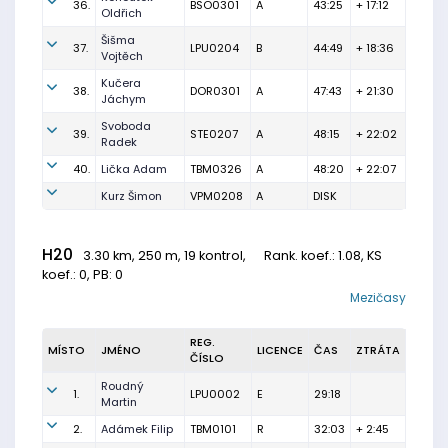
36.
BSO0301
A
43:25
+ 17:12
Oldřich
Šišma
37.
LPU0204
B
44:49
+ 18:36
Vojtěch
Kučera
38.
DOR0301
A
47:43
+ 21:30
Jáchym
Svoboda
39.
STE0207
A
48:15
+ 22:02
Radek
40.
Lička Adam
TBM0326
A
48:20
+ 22:07
Kurz Šimon
VPM0208
A
DISK
H20
3.30 km, 250 m, 19 kontrol,
Rank. koef.
: 1.08, KS
koef.: 0, PB: 0
Mezičasy
REG.
MÍSTO
JMÉNO
LICENCE
ČAS
ZTRÁTA
ČÍSLO
Roudný
1.
LPU0002
E
29:18
Martin
2.
Adámek Filip
TBM0101
R
32:03
+ 2:45