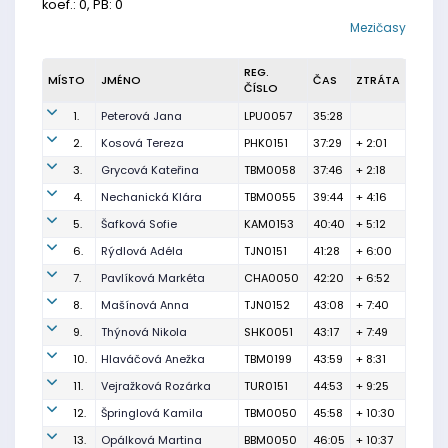
koef.: 0, PB: 0
Mezičasy
REG.
MÍSTO
JMÉNO
ČAS
ZTRÁTA
ČÍSLO
1.
Peterová Jana
LPU0057
35:28
2.
Kosová Tereza
PHK0151
37:29
+ 2:01
3.
Grycová Kateřina
TBM0058
37:46
+ 2:18
4.
Nechanická Klára
TBM0055
39:44
+ 4:16
5.
Šafková Sofie
KAM0153
40:40
+ 5:12
6.
Rýdlová Adéla
TJN0151
41:28
+ 6:00
7.
Pavlíková Markéta
CHA0050
42:20
+ 6:52
8.
Mašínová Anna
TJN0152
43:08
+ 7:40
9.
Thýnová Nikola
SHK0051
43:17
+ 7:49
10.
Hlaváčová Anežka
TBM0199
43:59
+ 8:31
11.
Vejražková Rozárka
TUR0151
44:53
+ 9:25
12.
Špringlová Kamila
TBM0050
45:58
+ 10:30
13.
Opálková Martina
BBM0050
46:05
+ 10:37