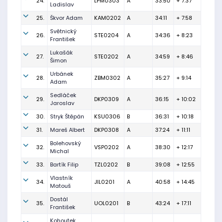
24.
LPM0303
A
33:50
+ 7:37
Ladislav
25.
Škvor Adam
KAM0202
A
34:11
+ 7:58
Světnický
26.
STE0204
A
34:36
+ 8:23
František
Lukašák
27.
STE0202
A
34:59
+ 8:46
Šimon
Urbánek
28.
ZBM0302
A
35:27
+ 9:14
Adam
Sedláček
29.
DKP0309
A
36:15
+ 10:02
Jaroslav
30.
Stryk Štěpán
KSU0306
B
36:31
+ 10:18
31.
Mareš Albert
DKP0308
A
37:24
+ 11:11
Bolehovský
32.
VSP0202
A
38:30
+ 12:17
Michal
33.
Bartík Filip
TZL0202
B
39:08
+ 12:55
Vlastník
34.
JIL0201
A
40:58
+ 14:45
Matouš
Dostál
35.
UOL0201
B
43:24
+ 17:11
František
Kohoutek