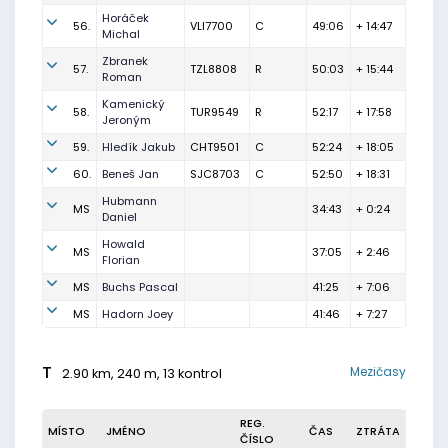
Horáček
56.
VLI7700
C
49:06
+ 14:47
Michal
Zbranek
57.
TZL8808
R
50:03
+ 15:44
Roman
Kamenický
58.
TUR9549
R
52:17
+ 17:58
Jeroným
59.
Hledík Jakub
CHT9501
C
52:24
+ 18:05
60.
Beneš Jan
SJC8703
C
52:50
+ 18:31
Hubmann
MS
34:43
+ 0:24
Daniel
Howald
MS
37:05
+ 2:46
Florian
MS
Buchs Pascal
41:25
+ 7:06
MS
Hadorn Joey
41:46
+ 7:27
T
Mezičasy
2.90 km, 240 m, 13 kontrol
REG.
MÍSTO
JMÉNO
ČAS
ZTRÁTA
ČÍSLO