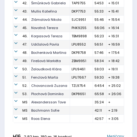
42.
Šimůnková Gabriela
TAP9755
54:53
+ 15:01
43.
Mullis Kateřina
DKP7753
55:33
+ 15:41
44.
Zlámalová Nikola
SJC9951
55:46
+ 15:54
45.
Novotná Tereza
PHK9255
56:06
+ 16:14
46.
Korpasová Tereza
TBM9898
56:23
+ 16:31
47.
Udržalová Pavla
LPU8552
56:51
+ 16:59
48.
Bochenková Martina
DKP8758
57:46
+ 17:54
49.
Firešová Markéta
ZBM9951
58:34
+ 18:42
50.
Žaloudková Klára
LPU9461
59:03
+ 19:11
51.
Fenclová Marta
LPU7667
59:30
+ 19:38
52.
Chovancová Zuzana
TZL9754
64:54
+ 25:02
53.
Plochová Dominika
DKP8651
65:58
+ 26:06
MS
Alexandersson Tove
35:24
+
MS
Bachmann Sofie
42:11
+ 2:19
MS
Roos Elena
42:57
+ 3:05
H16
Mezičasy
2.82 km, 180 m, 16 kontrol