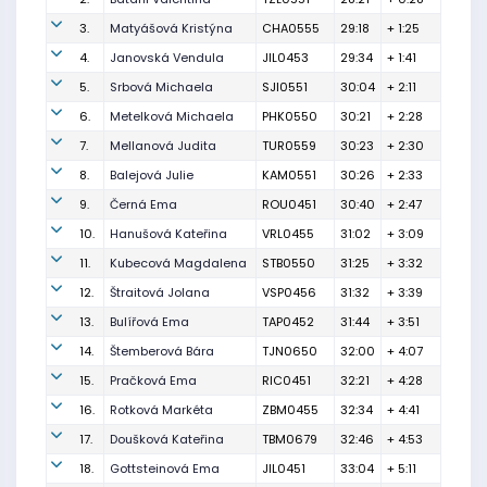
3.
Matyášová Kristýna
CHA0555
29:18
+ 1:25
4.
Janovská Vendula
JIL0453
29:34
+ 1:41
5.
Srbová Michaela
SJI0551
30:04
+ 2:11
6.
Metelková Michaela
PHK0550
30:21
+ 2:28
7.
Mellanová Judita
TUR0559
30:23
+ 2:30
8.
Balejová Julie
KAM0551
30:26
+ 2:33
9.
Černá Ema
ROU0451
30:40
+ 2:47
10.
Hanušová Kateřina
VRL0455
31:02
+ 3:09
11.
Kubecová Magdalena
STB0550
31:25
+ 3:32
12.
Štraitová Jolana
VSP0456
31:32
+ 3:39
13.
Bulířová Ema
TAP0452
31:44
+ 3:51
14.
Štemberová Bára
TJN0650
32:00
+ 4:07
15.
Pračková Ema
RIC0451
32:21
+ 4:28
16.
Rotková Markéta
ZBM0455
32:34
+ 4:41
17.
Doušková Kateřina
TBM0679
32:46
+ 4:53
18.
Gottsteinová Ema
JIL0451
33:04
+ 5:11