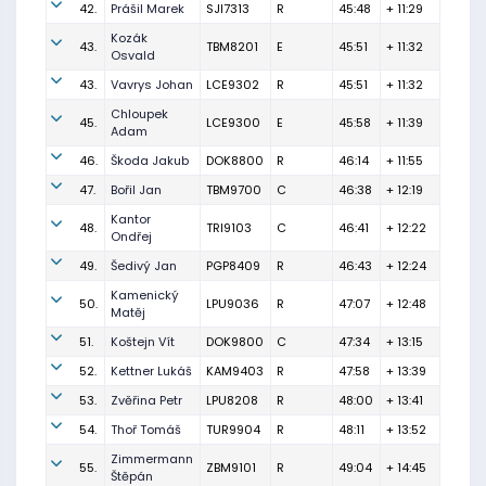
42.
Prášil Marek
SJI7313
R
45:48
+ 11:29
Kozák
43.
TBM8201
E
45:51
+ 11:32
Osvald
43.
Vavrys Johan
LCE9302
R
45:51
+ 11:32
Chloupek
45.
LCE9300
E
45:58
+ 11:39
Adam
46.
Škoda Jakub
DOK8800
R
46:14
+ 11:55
47.
Bořil Jan
TBM9700
C
46:38
+ 12:19
Kantor
48.
TRI9103
C
46:41
+ 12:22
Ondřej
49.
Šedivý Jan
PGP8409
R
46:43
+ 12:24
Kamenický
50.
LPU9036
R
47:07
+ 12:48
Matěj
51.
Koštejn Vít
DOK9800
C
47:34
+ 13:15
52.
Kettner Lukáš
KAM9403
R
47:58
+ 13:39
53.
Zvěřina Petr
LPU8208
R
48:00
+ 13:41
54.
Thoř Tomáš
TUR9904
R
48:11
+ 13:52
Zimmermann
55.
ZBM9101
R
49:04
+ 14:45
Štěpán