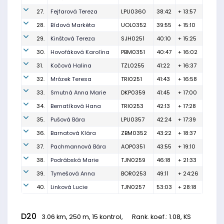
27.
Fejfarová Tereza
LPU0360
38:42
+ 13:57
28.
Bídová Markéta
UOL0352
39:55
+ 15:10
29.
Kinštová Tereza
SJH0251
40:10
+ 15:25
30.
Hovořáková Karolína
PBM0351
40:47
+ 16:02
31.
Kočová Halina
TZL0255
41:22
+ 16:37
32.
Mrózek Teresa
TRI0251
41:43
+ 16:58
33.
Smutná Anna Marie
DKP0359
41:45
+ 17:00
34.
Bernatíková Hana
TRI0253
42:13
+ 17:28
35.
Pušová Bára
LPU0357
42:24
+ 17:39
36.
Barnatová Klára
ZBM0352
43:22
+ 18:37
37.
Pachmannová Bára
AOP0351
43:55
+ 19:10
38.
Podrábská Marie
TJN0259
46:18
+ 21:33
39.
Tymešová Anna
BOR0253
49:11
+ 24:26
40.
Linková Lucie
TJN0257
53:03
+ 28:18
D20
3.06 km, 250 m, 15 kontrol,
Rank. koef.
: 1.08, KS