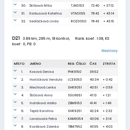
30.
Šklíbová Míša
TJN0153
72:40
+ 37:12
31.
Karbusová Kateřina
VTA0055
78:42
+ 43:14
32.
Sedláčková Linda
ROZ0050
78:43
+ 43:15
D21
3.89 km, 295 m, 18 kontrol,
Rank. koef.
: 1.08, KS
koef.: 0, PB: 0
Mezičasy
MÍSTO
JMÉNO
REG. ČÍSLO
ČAS
ZTRÁTA
1.
Kosová Denisa
PHK9150
39:52
2.
Horčičková Vendula
LCE9353
40:34
+ 0:42
3.
Mechlová Lenka
SHK9051
40:51
+ 0:59
4.
Štičková Anna
SSU9651
41:13
+ 1:21
5.
Indráková Adéla
ZBM9153
41:41
+ 1:49
6.
Teplá Karolína
SHK9251
42:24
+ 2:32
7.
Landovská Petra
KAM9354
43:06
+ 3:14
8.
Kozáková Zdenka
TBM7952
43:55
+ 4:03