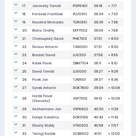
17.
Janovský Tomáš
PGP6401
36:18
+ 7:17
18.
Karásek František
PLU0301
36:34
+ 7:33
19.
Novotná Michaela
TUR0551
36:39
+ 7:38
20.
Blaha Ondřej
EKP7002
36:59
+ 7:58
21.
Chaloupský David
PHK7103
37:01
+ 8:00
22.
Šmaus Antonín
TJN0001
37:31
+ 8:30
23.
Bradáč David
LLI0203
37:56
+ 8:55
24.
Rotek Pavel
ZBM7704
38:11
+ 9:10
25.
David Tomáš
LLI0000
38:27
+ 9:26
26.
Picek Jan
TJN9101
38:37
+ 9:36
27.
Synek Antonín
DOK7800
39:09
+ 10:08
Horák Pavel
28.
VSP7305
39:10
+ 10:09
(Starosta)
29.
Aschermann Jan
VSP6902
40:30
+ 11:29
30.
Dolejší Kateřina
DOK0156
40:43
+ 11:42
31.
Dlouhý Matěj
VTA0302
40:58
+ 11:57
32.
Teringl Radek
VCB6502
41:01
+ 12:00