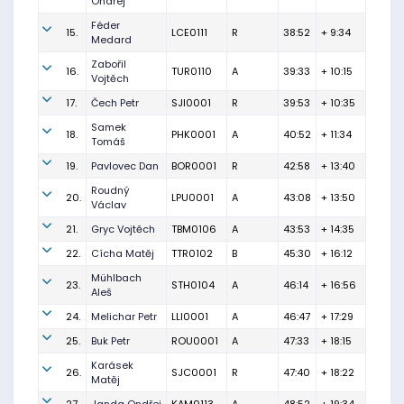
Ondřej
Féder
15.
LCE0111
R
38:52
+ 9:34
Medard
Zabořil
16.
TUR0110
A
39:33
+ 10:15
Vojtěch
17.
Čech Petr
SJI0001
R
39:53
+ 10:35
Samek
18.
PHK0001
A
40:52
+ 11:34
Tomáš
19.
Pavlovec Dan
BOR0001
R
42:58
+ 13:40
Roudný
20.
LPU0001
A
43:08
+ 13:50
Václav
21.
Gryc Vojtěch
TBM0106
A
43:53
+ 14:35
22.
Cícha Matěj
TTR0102
B
45:30
+ 16:12
Mühlbach
23.
STH0104
A
46:14
+ 16:56
Aleš
24.
Melichar Petr
LLI0001
A
46:47
+ 17:29
25.
Buk Petr
ROU0001
A
47:33
+ 18:15
Karásek
26.
SJC0001
R
47:40
+ 18:22
Matěj