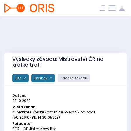
Výsledky závodu: Mistrovství ČR na
krátké trati
Tisk
Přehledy
Stránka závodu
Datum:
03.10.2020
Místo konání:
Kunratice u České Kamenice, louka SZ od obce
(50.8261078N, 14.3910592E)
Pořadatel:
BOR - OK Jiskra Nový Bor