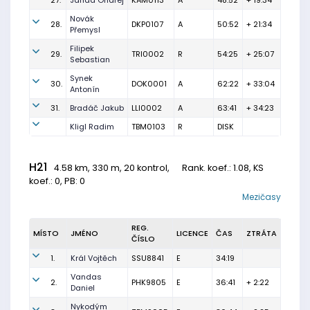
27.
Janda Ondřej
KAM0113
A
48:52
+ 19:34
Novák
28.
DKP0107
A
50:52
+ 21:34
Přemysl
Filipek
29.
TRI0002
R
54:25
+ 25:07
Sebastian
Synek
30.
DOK0001
A
62:22
+ 33:04
Antonín
31.
Bradáč Jakub
LLI0002
A
63:41
+ 34:23
Kligl Radim
TBM0103
R
DISK
H21
4.58 km, 330 m, 20 kontrol,
Rank. koef.
: 1.08, KS
koef.: 0, PB: 0
Mezičasy
REG.
MÍSTO
JMÉNO
LICENCE
ČAS
ZTRÁTA
ČÍSLO
1.
Král Vojtěch
SSU8841
E
34:19
Vandas
2.
PHK9805
E
36:41
+ 2:22
Daniel
Nykodým