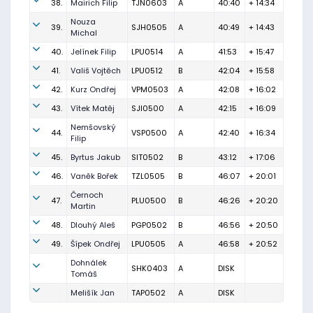
38.
Mairich Filip
TJN0603
A
40:40
+ 14:34
Nouza
39.
SJH0505
A
40:49
+ 14:43
Michal
40.
Jelínek Filip
LPU0514
A
41:53
+ 15:47
41.
Vališ Vojtěch
LPU0512
B
42:04
+ 15:58
42.
Kurz Ondřej
VPM0503
A
42:08
+ 16:02
43.
Vítek Matěj
SJI0500
A
42:15
+ 16:09
Nemšovský
44.
VSP0500
A
42:40
+ 16:34
Filip
45.
Byrtus Jakub
SIT0502
B
43:12
+ 17:06
46.
Vaněk Bořek
TZL0505
B
46:07
+ 20:01
Černoch
47.
PLU0500
B
46:26
+ 20:20
Martin
48.
Dlouhý Aleš
PGP0502
B
46:56
+ 20:50
49.
Šípek Ondřej
LPU0505
A
46:58
+ 20:52
Dohnálek
SHK0403
A
DISK
Tomáš
Melišík Jan
TAP0502
A
DISK