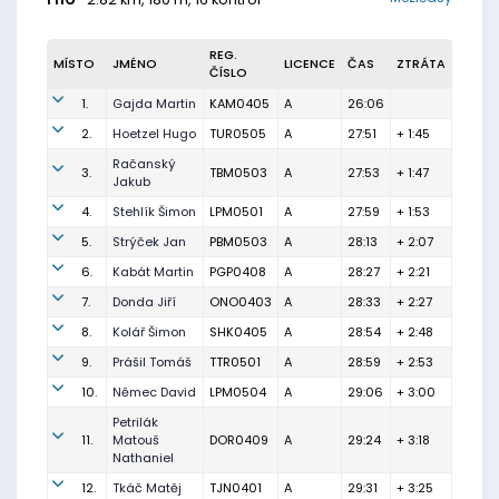
REG.
MÍSTO
JMÉNO
LICENCE
ČAS
ZTRÁTA
ČÍSLO
1.
Gajda Martin
KAM0405
A
26:06
2.
Hoetzel Hugo
TUR0505
A
27:51
+ 1:45
Račanský
3.
TBM0503
A
27:53
+ 1:47
Jakub
4.
Stehlík Šimon
LPM0501
A
27:59
+ 1:53
5.
Strýček Jan
PBM0503
A
28:13
+ 2:07
6.
Kabát Martin
PGP0408
A
28:27
+ 2:21
7.
Donda Jiří
ONO0403
A
28:33
+ 2:27
8.
Kolář Šimon
SHK0405
A
28:54
+ 2:48
9.
Prášil Tomáš
TTR0501
A
28:59
+ 2:53
10.
Němec David
LPM0504
A
29:06
+ 3:00
Petrilák
11.
Matouš
DOR0409
A
29:24
+ 3:18
Nathaniel
12.
Tkáč Matěj
TJN0401
A
29:31
+ 3:25