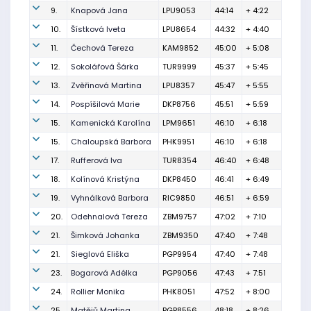
9.
Knapová Jana
LPU9053
44:14
+ 4:22
10.
Šístková Iveta
LPU8654
44:32
+ 4:40
11.
Čechová Tereza
KAM9852
45:00
+ 5:08
12.
Sokolářová Šárka
TUR9999
45:37
+ 5:45
13.
Zvěřinová Martina
LPU8357
45:47
+ 5:55
14.
Pospíšilová Marie
DKP8756
45:51
+ 5:59
15.
Kamenická Karolína
LPM9651
46:10
+ 6:18
15.
Chaloupská Barbora
PHK9951
46:10
+ 6:18
17.
Rufferová Iva
TUR8354
46:40
+ 6:48
18.
Kolínová Kristýna
DKP8450
46:41
+ 6:49
19.
Vyhnálková Barbora
RIC9850
46:51
+ 6:59
20.
Odehnalová Tereza
ZBM9757
47:02
+ 7:10
21.
Šimková Johanka
ZBM9350
47:40
+ 7:48
21.
Sieglová Eliška
PGP9954
47:40
+ 7:48
23.
Bogarová Adélka
PGP9056
47:43
+ 7:51
24.
Rollier Monika
PHK8051
47:52
+ 8:00
25.
Matějů Martina
PGP8556
48:18
+ 8:26