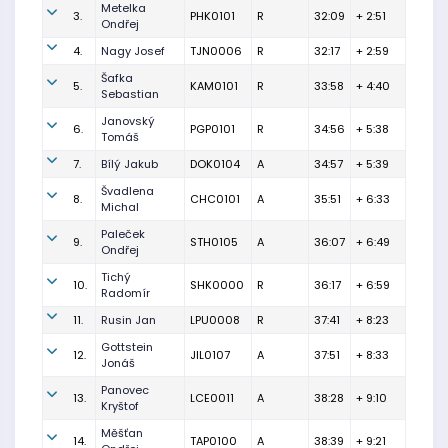
Metelka
3.
PHK0101
R
32:09
+ 2:51
Ondřej
4.
Nagy Josef
TJN0006
R
32:17
+ 2:59
Šafka
5.
KAM0101
R
33:58
+ 4:40
Sebastian
Janovský
6.
PGP0101
R
34:56
+ 5:38
Tomáš
7.
Bílý Jakub
DOK0104
A
34:57
+ 5:39
Švadlena
8.
CHC0101
A
35:51
+ 6:33
Michal
Paleček
9.
STH0105
A
36:07
+ 6:49
Ondřej
Tichý
10.
SHK0000
R
36:17
+ 6:59
Radomír
11.
Rusin Jan
LPU0008
R
37:41
+ 8:23
Gottstein
12.
JIL0107
A
37:51
+ 8:33
Jonáš
Panovec
13.
LCE0011
A
38:28
+ 9:10
Kryštof
Měšťan
14.
TAP0100
A
38:39
+ 9:21