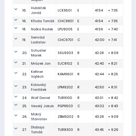
Hubáček
16.
LCE9501
E
41:54
+ 7:35
Jonáš
16.
Křivda Tomáš
CHC9901
E
41:54
+ 7:35
18.
Nožka Radek
LPU9005
E
41:59
+ 7:40
Semrád
19.
CHC9701
C
42:00
+ 7:41
Ladislav
Schuster
20.
SSU9303
R
42:28
+ 8:09
Marek
21.
Mrázek Jan
SJC8102
E
42:40
+ 8:21
Kettner
22.
KAM9601
R
42:44
+ 8:25
Vojtěch
Kolovský
23.
LPM9202
R
42:50
+ 8:31
František
24.
Wolf Daniel
TUR9100
R
43:01
+ 8:42
25.
Veselý Jakub
PGP9503
C
43:02
+ 8:43
Mokrý
26.
ZBM9202
R
43:28
+ 9:09
Stanislav
Dlabaja
27.
TUR8303
R
43:45
+ 9:26
Tomáš