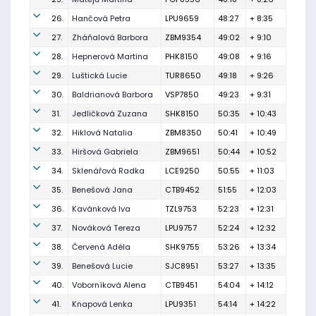
26.
Hančová Petra
LPU9659
48:27
+ 8:35
27.
Zháňalová Barbora
ZBM9354
49:02
+ 9:10
28.
Hepnerová Martina
PHK8150
49:08
+ 9:16
29.
Luštická Lucie
TUR8650
49:18
+ 9:26
30.
Baldrianová Barbora
VSP7850
49:23
+ 9:31
31.
Jedličková Zuzana
SHK8150
50:35
+ 10:43
32.
Hiklová Natalia
ZBM8350
50:41
+ 10:49
33.
Hiršová Gabriela
ZBM9651
50:44
+ 10:52
34.
Sklenářová Radka
LCE9250
50:55
+ 11:03
35.
Benešová Jana
CTB9452
51:55
+ 12:03
36.
Kavánková Iva
TZL9753
52:23
+ 12:31
37.
Nováková Tereza
LPU9757
52:24
+ 12:32
38.
Červená Adéla
SHK9755
53:26
+ 13:34
39.
Benešová Lucie
SJC8951
53:27
+ 13:35
40.
Voborníková Alena
CTB9451
54:04
+ 14:12
41.
Knapová Lenka
LPU9351
54:14
+ 14:22