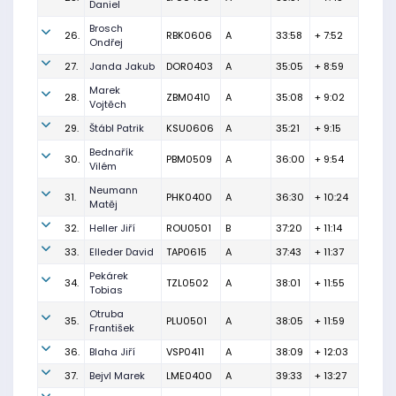
Daniel
Brosch
26.
RBK0606
A
33:58
+ 7:52
Ondřej
27.
Janda Jakub
DOR0403
A
35:05
+ 8:59
Marek
28.
ZBM0410
A
35:08
+ 9:02
Vojtěch
29.
Štábl Patrik
KSU0606
A
35:21
+ 9:15
Bednařík
30.
PBM0509
A
36:00
+ 9:54
Vilém
Neumann
31.
PHK0400
A
36:30
+ 10:24
Matěj
32.
Heller Jiří
ROU0501
B
37:20
+ 11:14
33.
Elleder David
TAP0615
A
37:43
+ 11:37
Pekárek
34.
TZL0502
A
38:01
+ 11:55
Tobias
Otruba
35.
PLU0501
A
38:05
+ 11:59
František
36.
Blaha Jiří
VSP0411
A
38:09
+ 12:03
37.
Bejvl Marek
LME0400
A
39:33
+ 13:27