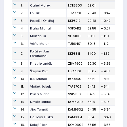
1.
Cahel Marek
LCE8803
29:01
2.
Ehl Jiří
TBM7701
29:43
+ 0:42
3.
Pospíšil Ondřej
DKP8717
29:48
+ 0:47
4.
Blaha Michal
VSP0412
29:58
+ 0:57
5.
Martan Jiří
VLI7300
30:11
+ 1:10
6.
Váňa Martin
TUR8401
30:13
+ 1:12
Polášek Jan
7.
DKP8811
31:00
+ 1:59
Ferdinand
8.
Finstrle Luděk
ZBM7902
32:30
+ 3:29
9.
Štěpán Petr
LDC7301
33:02
+ 4:01
10.
Buk Michal
ROU9601
33:21
+ 4:20
11.
Vlášek Jakub
TAP9702
34:12
+ 5:11
12.
Průša Michal
VSP7310
34:15
+ 5:14
13.
Novák Daniel
DOK8700
34:19
+ 5:18
14.
Jíra Tomáš
KAM9802
34:35
+ 5:34
15.
Hájková Eliška
KAM9851
35:41
+ 6:40
16.
Dolejší Jan
DOK0602
35:56
+ 6:55