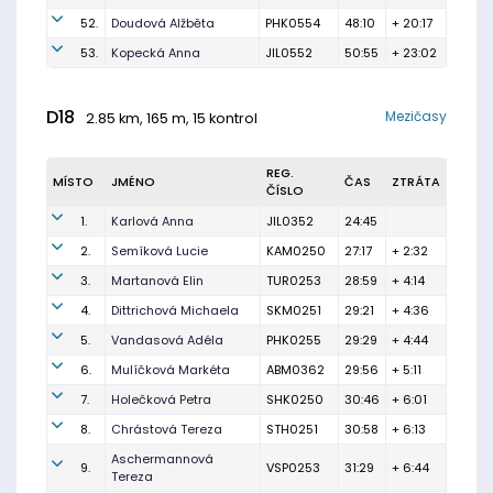
52.
Doudová Alžběta
PHK0554
48:10
+ 20:17
53.
Kopecká Anna
JIL0552
50:55
+ 23:02
D18
Mezičasy
2.85 km, 165 m, 15 kontrol
REG.
MÍSTO
JMÉNO
ČAS
ZTRÁTA
ČÍSLO
1.
Karlová Anna
JIL0352
24:45
2.
Semíková Lucie
KAM0250
27:17
+ 2:32
3.
Martanová Elin
TUR0253
28:59
+ 4:14
4.
Dittrichová Michaela
SKM0251
29:21
+ 4:36
5.
Vandasová Adéla
PHK0255
29:29
+ 4:44
6.
Mulíčková Markéta
ABM0362
29:56
+ 5:11
7.
Holečková Petra
SHK0250
30:46
+ 6:01
8.
Chrástová Tereza
STH0251
30:58
+ 6:13
Aschermannová
9.
VSP0253
31:29
+ 6:44
Tereza