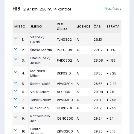
H18
Mezičasy
2.97 km, 250 m, 14 kontrol
REG.
MÍSTO
JMÉNO
LICENCE
ČAS
ZTRÁTA
ČÍSLO
Vitebský
1.
TJN0302
A
26:13
Lukáš
2.
Šimša Martin
PGP0309
A
27:02
+ 0:49
Chaloupský
3.
PHK0302
A
28:08
+ 1:55
Jakub
Malačka
4.
DKP0210
A
28:38
+ 2:25
Milan
5.
Richtr Lukáš
VPM0204
A
28:55
+ 2:42
6.
Valík Adam
AOP0301
A
29:04
+ 2:51
7.
Tokár Radim
VPM0300
A
29:11
+ 2:58
8.
Rücker Jan
HOR0201
A
29:12
+ 2:59
Nechanický
9.
OSN0200
A
29:24
+ 3:11
Jan
Coufal
10.
ZBM0200
A
29:28
+ 3:15
Jáchym