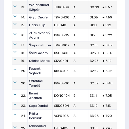
Waldhauser
13.
TUR0409
A
30:03
+ 3:57
Štěpán
14.
Gryc Ondřej
TBM0406
A
31:05
+ 4:59
15.
Haas Filip
LPU0401
A
31:18
+ 5:12
Zřídkaveselý
16.
PBM0505
A
31:28
+ 5:22
Adam
17.
Štěpánek Jan
TBM0607
A
32:15
+ 6:09
18.
Štábl Adam
KSU0401
A
32:20
+ 6:14
19.
Štěrba Marek
SKV0401
A
32:25
+ 6:19
Fousek
20.
RBK0403
A
32:52
+ 6:46
Vojtěch
Odehnal
20.
PBM0500
A
32:52
+ 6:46
Tomáš
Beneš
22.
KON0404
B
33:11
+ 7:05
Jindřich
23.
Šeps Daniel
SRK0504
A
33:19
+ 7:13
Průša
24.
VSP0406
A
33:26
+ 7:20
Dominik
Štichhauer
25.
LPU0405
A
33:51
+ 7:45