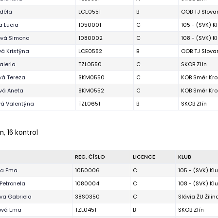
Adéla
LCE0551
B
OOB TJ Slova
a Lucia
1050001
C
105 - (SVK) K
ová Simona
1080002
C
108 - (SVK) K
vá Kristýna
LCE0552
B
OOB TJ Slova
aleria
TZL0550
C
SKOB Zlín
á Tereza
SKM0550
C
KOB Směr Kro
vá Aneta
SKM0552
C
KOB Směr Kro
á Valentýna
TZL0651
B
SKOB Zlín
m, 16 kontrol
REG. ČÍSLO
LICENCE
KLUB
va Ema
1050006
C
105 - (SVK) Kl
 Petronela
1080004
C
108 - (SVK) Kl
va Gabriela
38S0350
C
Slávia ŽU Žilin
ová Ema
TZL0451
B
SKOB Zlín