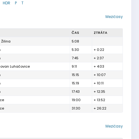
HDR
P
T
Mezičasy
ČAS
ZTRÁTA
 Žilina
5:08
n
5:30
+ 0:22
n
7:45
+ 2:37
lovan Luhačovice
9:11
+ 4:03
n
15:15
+ 10:07
n
15:19
+ 10:11
n
17:43
+ 12:35
ice
19:00
+ 13:52
ice
31:30
+ 26:22
Mezičasy