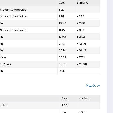
ČAS
ZTRÁTA
 Slovan Luhačovice
8:27
 Slovan Luhačovice
9:51
+ 1:24
ín
10:57
+ 2:30
 Slovan Luhačovice
11:45
+ 3:18
ín
12:20
+ 3:53
ín
21:13
+ 12:46
ín
25:14
+ 16:47
vice
25:39
+ 17:12
ŽU Žilina
35:35
+ 27:08
ín
DISK
Mezičasy
ČAS
ZTRÁTA
měříž
9:30
9:45
+ 0:15