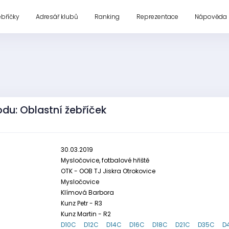
ebříčky
Adresář klubů
Ranking
Reprezentace
Nápověda
du: Oblastní žebříček
30.03.2019
Mysločovice, fotbalové hřiště
OTK - OOB TJ Jiskra Otrokovice
Mysločovice
Klímová Barbora
Kunz Petr - R3
Kunz Martin - R2
D10C
D12C
D14C
D16C
D18C
D21C
D35C
D