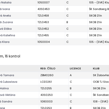
 Natalia
1050007
C
105 - (SVK) Kl
á Ivona
43S0453
C
ŠK Sandberg B
á Aneta
TZL0458
C
SKOB Zlín
vá Zuzana
TZL0453
B
SKOB Zlín
vá Eliška
TZL0452
C
SKOB Zlín
vá Kateřina
TZL0455
C
SKOB Zlín
a Klara
1050004
C
105 - (SVK) Kl
m, 16 kontrol
REG. ČÍSLO
LICENCE
KLUB
vá Tamara
ZBM0260
A
SK Žabovřes
á Ĺuboslava
LCE0261
C
OOB TJ Slo
Halina
TZL0255
B
SKOB Zlín
vá Viktória
43S0250
C
ŠK Sandberg
á Sandra
1080003
C
108 - (SVK)
arie
TZL0253
B
SKOB Zlín