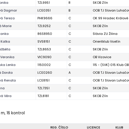
onika
TZL9951
R
SKOB Zlín
vá Dagmar
LCE0351
B
OOB TJ Slovan Luhačo
vá Tereza
PHK9666
C
OK 99 Hradec Králové
á Marie
TZL9252
C
SKOB Zlín
Janka
86S8950
C
Slávia ZU Žilina
 Katka
SVS8151
C
Orientklub Vsetín
Alžběta
TZL8653
C
SKOB Zlín
 Veronika
VIC9090
C
OB Vizovice
ska Lenka
1150002
C
115 - (SVK) 015 Klub O
á Dorota
LCE0260
A
OOB TJ Slovan Luhačo
vá Renata
LCE8151
C
OOB TJ Slovan Luhačo
ana
TZL7351
C
SKOB Zlín
vá Věra
TZL8181
C
SKOB Zlín
 m, 16 kontrol
REG. ČÍSLO
LICENCE
KLUB