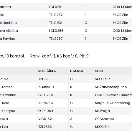
Barbora
LCE0251
B
OOB TJ Slo
lie
TZL0252
B
SKOB Zlín
á Justýna
TZL0152
C
SKOB Zlín
vá Alžběta
LCE0256
C
OOB TJ Slo
á Pavlína
TZL0257
B
SKOB Zlín
m, 18 kontrol,
Rank. koef.
: 1, KS koef.: 0, PB: 0
REG. ČÍSLO
LICENCE
KLUB
á Iva
TZL9753
C
SKOB Zlín
á Tereza
ZBM9960
B
SK Žabovřesky Brno
á Kateřina
LCE0254
B
OOB TJ Slovan Luhačo
 Lucie
ASU8756
C
Magnus Orienteering
 Kristýna
PGP9054
C
SK Praga
ereza
VIC0162
A
OB Vizovice
á Eva
TZL7653
C
SKOB Zlín