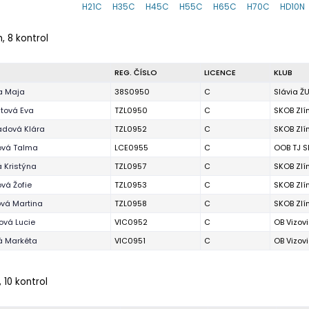
H21C
H35C
H45C
H55C
H65C
H70C
HD10N
, 8 kontrol
REG. ČÍSLO
LICENCE
KLUB
a Maja
38S0950
C
Slávia ŽU
tová Eva
TZL0950
C
SKOB Zlí
dová Klára
TZL0952
C
SKOB Zlí
ová Talma
LCE0955
C
OOB TJ S
 Kristýna
TZL0957
C
SKOB Zlí
ová Žofie
TZL0953
C
SKOB Zlí
vá Martina
TZL0958
C
SKOB Zlí
ová Lucie
VIC0952
C
OB Vizov
á Markéta
VIC0951
C
OB Vizov
, 10 kontrol