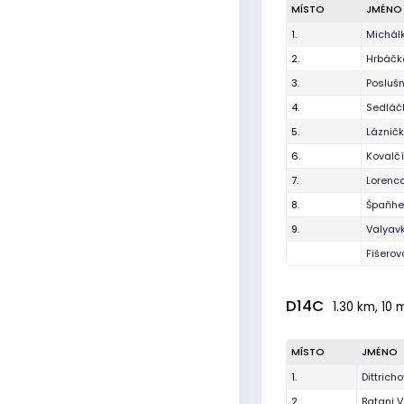
MÍSTO
JMÉNO
1.
Michál
2.
Hrbáčk
3.
Poslušn
4.
Sedláč
5.
Lázničk
6.
Kovalč
7.
Lorenc
8.
Špaňhe
9.
Valyavk
Fišero
D14C
1.30 km, 10 
MÍSTO
JMÉNO
1.
Dittrich
2.
Batani V