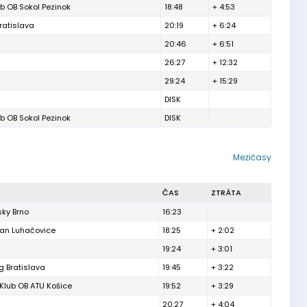
ub OB Sokol Pezinok
18:48
+ 4:53
ratislava
20:19
+ 6:24
20:46
+ 6:51
26:27
+ 12:32
29:24
+ 15:29
DISK
ub OB Sokol Pezinok
DISK
Mezičasy
ČAS
ZTRÁTA
ky Brno
16:23
van Luhačovice
18:25
+ 2:02
19:24
+ 3:01
 Bratislava
19:45
+ 3:22
 Klub OB ATU Košice
19:52
+ 3:29
20:27
+ 4:04