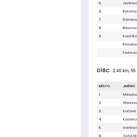
5.
Jezikova
6.
Rohaľov
7.
Šrámkov
8.
Březino
9.
Kolaříko
Klimešo
Fedorov
D18C
2.40 km, 55 
MÍSTO
JMÉNO
1.
Miklušo
2.
Weissov
3.
Kočová 
4.
Kosterco
5.
Ivankov
6.
Tichá M