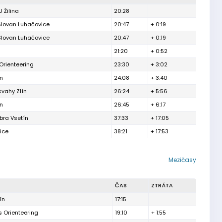
U Žilina
20:28
Slovan Luhačovice
20:47
+ 0:19
Slovan Luhačovice
20:47
+ 0:19
21:20
+ 0:52
Orienteering
23:30
+ 3:02
ín
24:08
+ 3:40
 svahy Zlín
26:24
+ 5:56
ín
26:45
+ 6:17
bra Vsetín
37:33
+ 17:05
ice
38:21
+ 17:53
Mezičasy
ČAS
ZTRÁTA
ín
17:15
 Orienteering
19:10
+ 1:55