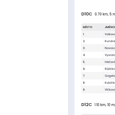
D10C
0.70 km, 5 m
MÍSTO
JMÉNO
1.
Volkov
2.
Kundra
3.
Novosa
4.
Vyoral
5.
Hečová
6.
Růžičk
7.
Gogelo
8.
Kubíčk
9.
Vlčkov
D12C
1.10 km, 10 m