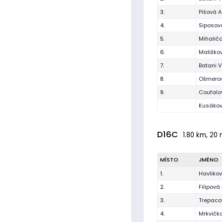
3.
Pišová 
4.
Siposov
5.
Mihalič
6.
Mališko
7.
Batani V
8.
Ošmerov
9.
Coufalo
Kusákov
D16C
1.80 km, 20 
MÍSTO
JMÉNO
1.
Havliko
2.
Filipová
3.
Trepaco
4.
Mrkvičk