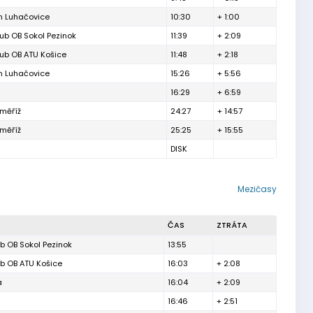
n Luhačovice
10:30
+ 1:00
lub OB Sokol Pezinok
11:39
+ 2:09
lub OB ATU Košice
11:48
+ 2:18
n Luhačovice
15:26
+ 5:56
16:29
+ 6:59
měříž
24:27
+ 14:57
měříž
25:25
+ 15:55
DISK
Mezičasy
ČAS
ZTRÁTA
ub OB Sokol Pezinok
13:55
ub OB ATU Košice
16:03
+ 2:08
a
16:04
+ 2:09
16:46
+ 2:51