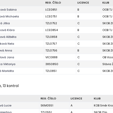
REG. ČÍSLO
LICENCE
KLUB
ková Sabina
LCE0851
B
OOB TJ
ová Michaela
LCE0751
B
OOB TJ
á Jitka
TZL0752
C
SKOB Zl
ková Klára
LCE0854
B
OOB TJ
ová Alžběta
TZL0858
C
SKOB Zl
íková Nela
TZL0757
C
SKOB Zl
ová Anna
TZL0756
B
SKOB Zl
lová Jana
VIC0888
C
OB Vizo
a Viktoriya
38S0850
C
Slávia 
vá Markéta
TZL0851
C
SKOB Zl
m, 13 kontrol
REG. ČÍSLO
LICENCE
KLUB
ová Lucie
SKM0551
A
KOB Směr Kro
alentina
TZL0551
A
SKOB Zlín