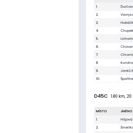
1.
Ďurčov
2.
Vavrys
2.
Hubáč
4.
Chupek
5.
Linhart
6.
Chovan
7.
Chromč
8.
Kundra
9.
Janků 
10.
Špaňhe
D45C
1.80 km, 20
MÍSTO
JMÉNO
1.
Hájová
2.
Šmelík