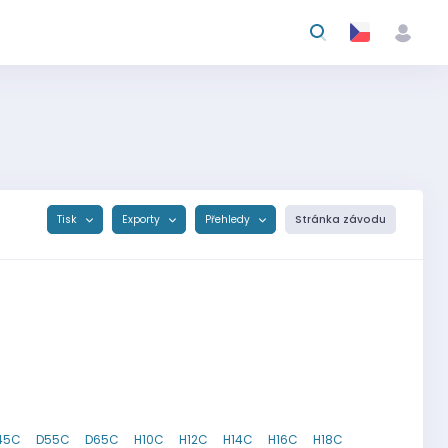
Tisk
Exporty
Přehledy
Stránka závodu
45C
D55C
D65C
H10C
H12C
H14C
H16C
H18C