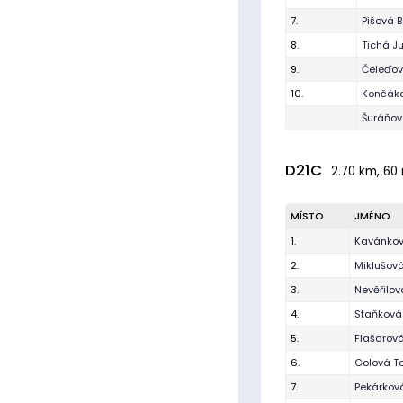
7.
Pišová 
8.
Tichá Ju
9.
Čeleďov
10.
Končáko
Šuráňov
D21C
2.70 km, 60 
MÍSTO
JMÉNO
1.
Kavánkov
2.
Miklušov
3.
Nevěřilov
4.
Staňková
5.
Flašarová
6.
Golová T
7.
Pekárkov