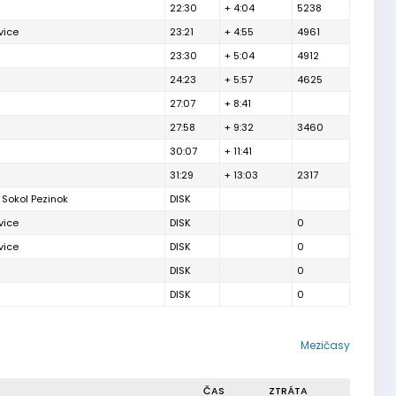
22:30
+ 4:04
5238
vice
23:21
+ 4:55
4961
23:30
+ 5:04
4912
24:23
+ 5:57
4625
27:07
+ 8:41
27:58
+ 9:32
3460
30:07
+ 11:41
31:29
+ 13:03
2317
B Sokol Pezinok
DISK
vice
DISK
0
vice
DISK
0
DISK
0
DISK
0
Mezičasy
ČAS
ZTRÁTA