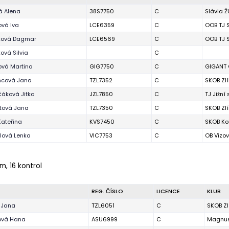
á Alena
38S7750
C
Slávia Ž
ová Iva
LCE6359
C
OOB TJ 
ková Dagmar
LCE6569
C
OOB TJ 
ová Silvia
C
ová Martina
GIG7750
C
GIGANT 
cová Jana
TZL7352
C
SKOB Zl
áková Jitka
JZL7850
C
TJ Jižní
tová Jana
TZL7350
C
SKOB Zl
Kateřina
KVS7450
C
SKOB Ko
lová Lenka
VIC7753
C
OB Vizov
 m, 16 kontrol
REG. ČÍSLO
LICENCE
KLUB
 Jana
TZL6051
C
SKOB Zl
ová Hana
ASU6999
C
Magnus