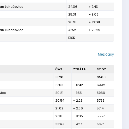
van Luhačovice
24:06
+ 7:43
25:31
+ 9:08
26:31
+ 10:08
van Luhačovice
41:52
+ 25:29
DISK
Mezičasy
ČAS
ZTRÁTA
BODY
18:26
6560
19:08
+ 0:42
6332
vice
20:21
+ 1:55
5936
20:54
+ 2:28
5758
21:02
+ 2:36
5714
21:31
+ 3:05
5557
22:04
+ 3:38
5378