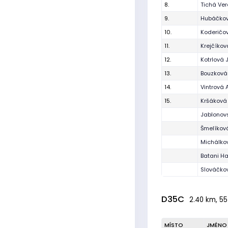
8.
Tichá Ver
9.
Hubáčko
10.
Koderičo
11.
Krejčíkov
12.
Kotrlová 
13.
Bouzková
14.
Vintrová 
15.
Kršáková
Jablonov
Šmelíkov
Michálko
Batani H
Slováčko
D35C
2.40 km, 55
MÍSTO
JMÉNO