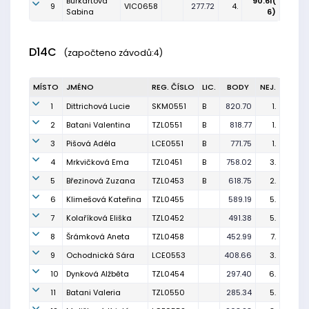
Burkartová
90.61(
9
VIC0658
277.72
4.
Sabina
6)
D14C
(započteno závodů:4)
MÍSTO
JMÉNO
REG. ČÍSLO
LIC.
BODY
NEJ.
1
Dittrichová Lucie
SKM0551
B
820.70
1.
2
Batani Valentina
TZL0551
B
818.77
1.
3
Pišová Adéla
LCE0551
B
771.75
1.
4
Mrkvičková Ema
TZL0451
B
758.02
3.
5
Březinová Zuzana
TZL0453
B
618.75
2.
6
Klimešová Kateřina
TZL0455
589.19
5.
7
Kolaříková Eliška
TZL0452
491.38
5.
8
Šrámková Aneta
TZL0458
452.99
7.
9
Ochodnická Sára
LCE0553
408.66
3.
10
Dynková Alžběta
TZL0454
297.40
6.
11
Batani Valeria
TZL0550
285.34
5.