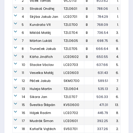
2
Vlček Tomáš
VIC0713
B
803.62
1.
3
Strakoš Ondřej
TZL0601
B
788.06
1.
4
Skýba Jakub Jan
LCE0701
B
784.29
1.
5
Kundrata Vít
TZL0700
B
768.09
1.
6
Mikláš Matěj
TZL0704
B
736.54
3.
7
Márton Lukáš
TZL0605
B
698.75
6.
8
Truneček Jakub
TZL0705
B
666.64
8.
9
Káňa Jindřich
LCE0602
B
650.55
4.
10
Stacke Václav
LCE0703
637.66
5.
11
Veselka Matěj
LCE0603
631.43
6.
12
Pěček Jakub
SKM0700
589.51
7.
13
Huleja Martin
TZL0604
535.13
2.
14
Sikora Jan
TZL0707
506.33
6.
15
Švestka Štěpán
KVS0600
471.31
13.
16
Hájek Radim
LCE0702
445.79
8.
17
Mudrák Šimon
LCE0601
392.25
3.
18
Koňařík Vojtéch
SVS0701
337.26
2.