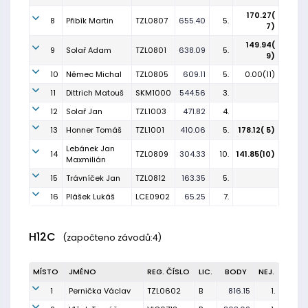
170.27(
8
Přibík Martin
TZL0807
655.40
5.
7)
149.94(
9
Solař Adam
TZL0801
638.09
5.
9)
10
Němec Michal
TZL0805
609.11
5.
0.00(11)
11
Dittrich Matouš
SKM1000
544.56
3.
12
Solař Jan
TZL1003
471.82
4.
13
Honner Tomáš
TZL1001
410.06
5.
178.12( 5)
Lebánek Jan
14
TZL0809
304.33
10.
141.85(10)
Maxmilián
15
Trávníček Jan
TZL0812
163.35
5.
16
Plášek Lukáš
LCE0902
65.25
7.
H12C
(započteno závodů:4)
MÍSTO
JMÉNO
REG. ČÍSLO
LIC.
BODY
NEJ.
1
Pernička Václav
TZL0602
B
816.15
1.