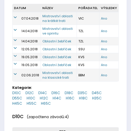
DATUM
NÁZEV
POŘADATEL
VÝSLEDKY
Mistrovství oblasti
07.04.2018
VIC
Ano
na krátké trati
Mistrovství oblasti
14.04.2018
TZL
Ano
ve sprintu
14.04.2018
Oblastní žebříček
TZL
Ano
12.05.2018
Oblastní žebříček
SSU
Ano
19.05.2018
Oblastní žebříček
KVS
Ano
19.05.2018
Oblastní žebříček
KVS
Ano
Mistrovství oblasti
02.06.2018
BBM
Ano
na klasické trati
Kategorie:
D10C
D12C
D14C
D16C
D18C
D35C
D45C
D55C
H10C
H12C
H14C
H16C
H18C
H35C
H45C
H55C
H65C
D10C
(započteno závodů:4)