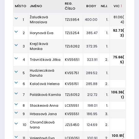
REG.
MÍSTO
JMÉNO
BODY
NEJ.
VIC
1
ČÍSLO
Žaludková
81.06(
1
TZL5954
400.00
1.
Miroslava
4)
92.73(
2
Horynová Eva
TZL5254
385.47
1.
3)
Krejčíková
3
TZL6262
372.35
1.
Monika
75.66(
4
Trávníčková Jitka
KVS5651
323.91
2.
5)
Hudzieczková
5
KVS5751
289.52
1.
Danuta
6
Kaločová Helena
KVS6151
285.88
2.
106.36(
7
Polášková Kamila
TZL6052
212.72
1.
1)
8
Stackeová Anna
LCE5551
198.01
1.
9
Hrbasová Jana
KVS5551
186.95
3.
Chromčáková
10
JZL5450
124.69
2.
Ivana
100.91(
11
Valentová Eva
LCE6051
100.91
2.