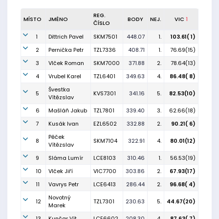
REG.
MÍSTO
JMÉNO
BODY
NEJ.
VIC
1
ČÍSLO
1
Dittrich Pavel
SKM7501
448.07
1.
103.61( 1)
2
Pernička Petr
TZL7336
408.71
1.
76.69(15)
3
Vlček Roman
SKM7000
371.88
2.
78.64(13)
4
Vrubel Karel
TZL6401
349.63
4.
86.48( 8)
Švestka
5
KVS7301
341.16
5.
82.53(10)
Vítězslav
6
Mašláň Jakub
TZL7801
339.40
3.
62.66(18)
7
Kusák Ivan
EZL6502
332.88
2.
90.21( 6)
Pěček
8
SKM7104
322.91
4.
80.01(12)
Vítězslav
9
Sláma Lumír
LCE8103
310.46
1.
56.53(19)
10
Vlček Jiří
VIC7700
303.86
2.
67.93(17)
11
Vavrys Petr
LCE6413
286.44
2.
96.68( 4)
Novotný
12
TZL7301
230.63
5.
44.67(20)
Marek
13
Kunčar Vít
LCE6602
208.30
4.
87.63( 7)