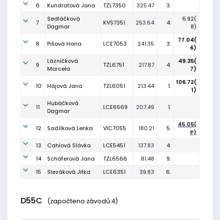
6
Kundratová Jana
TZL7350
325.47
3.
Sedláčková
6.92(
7
KVS7351
253.64
4.
Dagmar
8)
77.04(
8
Pišová Hana
LCE7053
241.35
3.
6)
Lázničková
49.35(
9
TZL6751
217.87
4.
Marcela
7)
106.72(
10
Hájová Jana
TZL6051
213.44
1.
1)
Hubáčková
11
LCE6569
207.49
1.
Dagmar
45.05(
12
Sadílková Lenka
VIC7055
180.21
5.
P)
13
Cahlová Slávka
LCE5451
137.83
4.
14
Schäferová Jana
TZL6566
81.48
9.
15
Slezáková Jitka
LCE6351
39.83
6.
D55C
(započteno závodů:4)