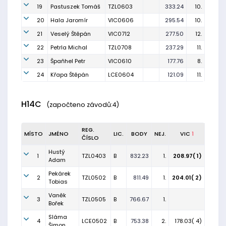
19
Pastuszek Tomáš
TZL0603
333.24
10.
20
Hala Jaromír
VIC0606
295.54
10.
21
Veselý Štěpán
VIC0712
277.50
12.
22
Petrla Michal
TZL0708
237.29
11.
23
Špaňhel Petr
VIC0610
177.76
8.
24
Křapa Štěpán
LCE0604
121.09
11.
H14C
(započteno závodů:4)
REG.
MÍSTO
JMÉNO
LIC.
BODY
NEJ.
VIC
1
ČÍSLO
Hustý
1
TZL0403
B
832.23
1.
208.97( 1)
Adam
Pekárek
2
TZL0502
B
811.49
1.
204.01( 2)
Tobias
Vaněk
3
TZL0505
B
766.67
1.
Bořek
Sláma
4
LCE0502
B
753.38
2.
178.03( 4)
Šimon