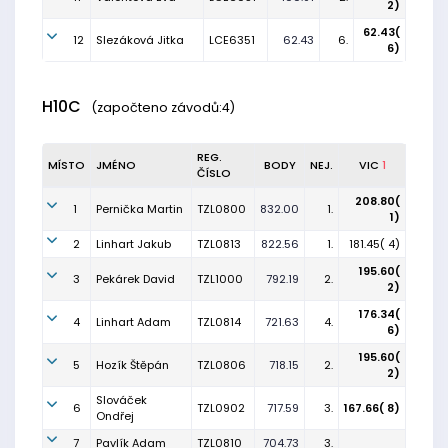
2)
62.43(
12
Slezáková Jitka
LCE6351
62.43
6.
6)
H10C
(započteno závodů:4)
REG.
MÍSTO
JMÉNO
BODY
NEJ.
VIC
1
ČÍSLO
208.80(
1
Pernička Martin
TZL0800
832.00
1.
1)
2
Linhart Jakub
TZL0813
822.56
1.
181.45( 4)
195.60(
3
Pekárek David
TZL1000
792.19
2.
2)
176.34(
4
Linhart Adam
TZL0814
721.63
4.
6)
195.60(
5
Hozík Štěpán
TZL0806
718.15
2.
2)
Slováček
6
TZL0902
717.59
3.
167.66( 8)
Ondřej
7
Pavlík Adam
TZL0810
704.73
3.