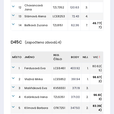
Chovancová
12
TZL7352
120.63
3.
Jana
13
Slámová Alena
LCE8253
72.43
4.
46.77(
14
Baťková Zuzana
TZL8151
62.36
7.
7)
D45C
(započteno závodů:4)
REG.
MÍSTO
JMÉNO
BODY
NEJ.
VIC
1
ČÍSLO
80.62(
1
Ferdusová Eva
LCE6461
403.92
1.
5)
96.67(
2
Vlažná Mirka
LCE5852
391.94
1.
2)
3
Maliňáková Eva
KVS6551
371.19
3.
96.61(
4
Koláriková Irena
TZL6351
371.00
2.
3)
83.39(
5
Klímová Barbora
OTK7251
347.50
2.
4)