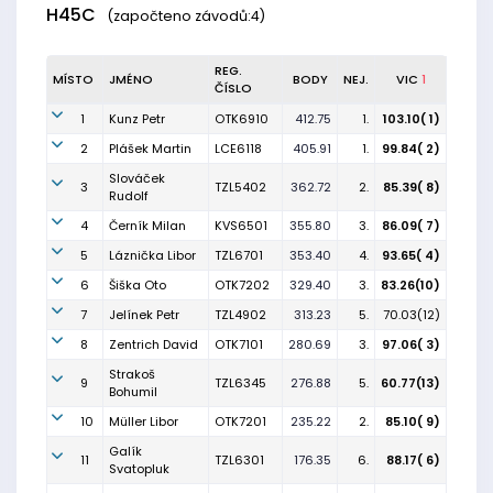
H45C
(započteno závodů:4)
REG.
MÍSTO
JMÉNO
BODY
NEJ.
VIC
1
ČÍSLO
1
Kunz Petr
OTK6910
412.75
1.
103.10( 1)
2
Plášek Martin
LCE6118
405.91
1.
99.84( 2)
Slováček
3
TZL5402
362.72
2.
85.39( 8)
Rudolf
4
Černík Milan
KVS6501
355.80
3.
86.09( 7)
5
Láznička Libor
TZL6701
353.40
4.
93.65( 4)
6
Šiška Oto
OTK7202
329.40
3.
83.26(10)
7
Jelínek Petr
TZL4902
313.23
5.
70.03(12)
8
Zentrich David
OTK7101
280.69
3.
97.06( 3)
Strakoš
9
TZL6345
276.88
5.
60.77(13)
Bohumil
10
Müller Libor
OTK7201
235.22
2.
85.10( 9)
Galík
11
TZL6301
176.35
6.
88.17( 6)
Svatopluk