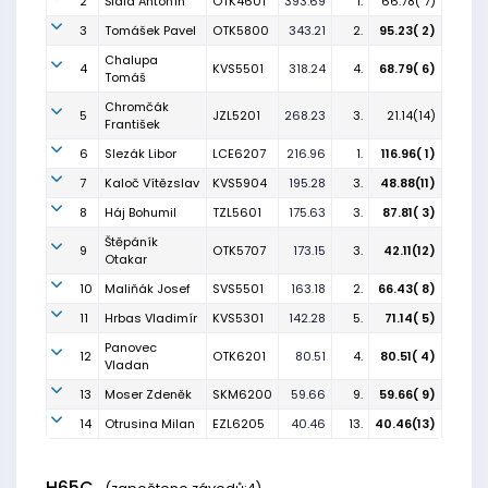
2
Šidla Antonín
OTK4601
393.69
1.
66.78( 7)
3
Tomášek Pavel
OTK5800
343.21
2.
95.23( 2)
Chalupa
4
KVS5501
318.24
4.
68.79( 6)
Tomáš
Chromčák
5
JZL5201
268.23
3.
21.14(14)
František
6
Slezák Libor
LCE6207
216.96
1.
116.96( 1)
7
Kaloč Vítězslav
KVS5904
195.28
3.
48.88(11)
8
Háj Bohumil
TZL5601
175.63
3.
87.81( 3)
Štěpáník
9
OTK5707
173.15
3.
42.11(12)
Otakar
10
Maliňák Josef
SVS5501
163.18
2.
66.43( 8)
11
Hrbas Vladimír
KVS5301
142.28
5.
71.14( 5)
Panovec
12
OTK6201
80.51
4.
80.51( 4)
Vladan
13
Moser Zdeněk
SKM6200
59.66
9.
59.66( 9)
14
Otrusina Milan
EZL6205
40.46
13.
40.46(13)
H65C