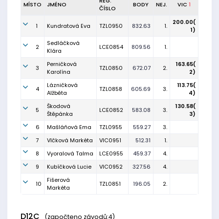
REG.
MÍSTO
JMÉNO
BODY
NEJ.
VIC
1
ČÍSLO
200.00(
1
Kundratová Eva
TZL0950
832.63
1.
1)
Sedláčková
2
LCE0854
809.56
1.
Klára
Perničková
163.65(
3
TZL0850
672.07
2.
Karolína
2)
Lázničková
113.75(
4
TZL0858
605.69
3.
Alžběta
4)
Škodová
130.58(
5
LCE0852
583.08
3.
Štěpánka
3)
6
Mašláňová Ema
TZL0955
559.27
3.
7
Vlčková Markéta
VIC0951
512.31
1.
8
Vyoralová Talma
LCE0955
459.37
4.
9
Kubíčková Lucie
VIC0952
327.56
4.
Fišerová
10
TZL0851
196.05
2.
Markéta
D12C
(započteno závodů:4)