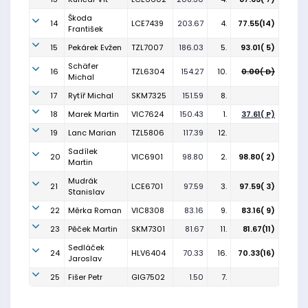
Škoda
14
LCE7439
203.67
4.
77.55(14)
František
15
Pekárek Evžen
TZL7007
186.03
5.
93.01( 5)
Schäfer
16
TZL6304
154.27
10.
0.00( D)
Michal
17
Rytíř Michal
SKM7325
151.59
8.
18
Marek Martin
VIC7624
150.43
1.
37.61( P)
19
Lanc Marian
TZL5806
117.39
12.
Sadílek
20
VIC6901
98.80
2.
98.80( 2)
Martin
Mudrák
21
LCE6701
97.59
3.
97.59( 3)
Stanislav
22
Měrka Roman
VIC8308
83.16
9.
83.16( 9)
23
Pěček Martin
SKM7301
81.67
11.
81.67(11)
Sedláček
24
HLV6404
70.33
16.
70.33(16)
Jaroslav
25
Fišer Petr
GIG7502
1.50
7.