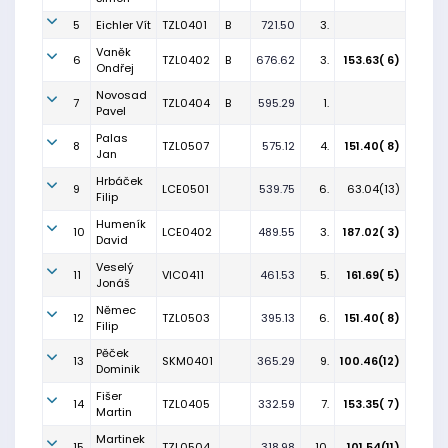
5
Eichler Vít
TZL0401
B
721.50
3.
Vaněk
6
TZL0402
B
676.62
3.
153.63( 6)
Ondřej
Novosad
7
TZL0404
B
595.29
1.
Pavel
Palas
8
TZL0507
575.12
4.
151.40( 8)
Jan
Hrbáček
9
LCE0501
539.75
6.
63.04(13)
Filip
Humeník
10
LCE0402
489.55
3.
187.02( 3)
David
Veselý
11
VIC0411
461.53
5.
161.69( 5)
Jonáš
Němec
12
TZL0503
395.13
6.
151.40( 8)
Filip
Pěček
13
SKM0401
365.29
9.
100.46(12)
Dominik
Fišer
14
TZL0405
332.59
7.
153.35( 7)
Martin
Martinek
15
TZL0504
318.98
10.
101.54(11)