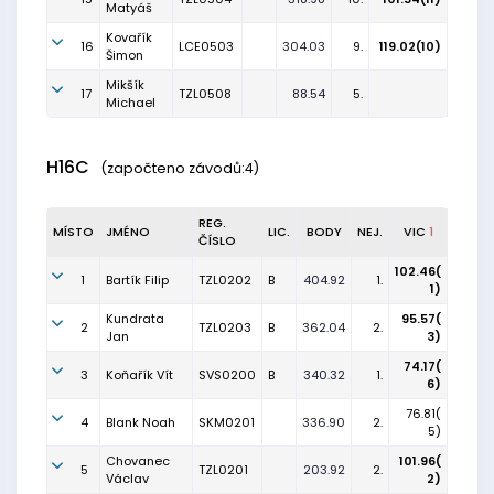
Matyáš
Kovařík
16
LCE0503
304.03
9.
119.02(10)
Šimon
Mikšík
17
TZL0508
88.54
5.
Michael
H16C
(započteno závodů:4)
REG.
MÍSTO
JMÉNO
LIC.
BODY
NEJ.
VIC
1
ČÍSLO
102.46(
1
Bartík Filip
TZL0202
B
404.92
1.
1)
Kundrata
95.57(
2
TZL0203
B
362.04
2.
Jan
3)
74.17(
3
Koňařík Vít
SVS0200
B
340.32
1.
6)
76.81(
4
Blank Noah
SKM0201
336.90
2.
5)
Chovanec
101.96(
5
TZL0201
203.92
2.
Václav
2)