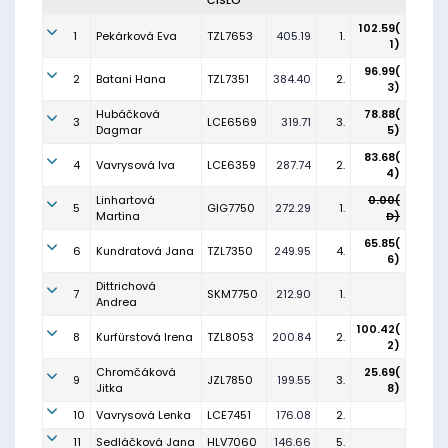
ČÍSLO
102.59(
1
Pekárková Eva
TZL7653
405.19
1.
1)
96.99(
2
Batani Hana
TZL7351
384.40
2.
3)
Hubáčková
78.88(
3
LCE6569
319.71
3.
Dagmar
5)
83.68(
4
Vavrysová Iva
LCE6359
287.74
2.
4)
Linhartová
0.00(
5
GIG7750
272.29
1.
Martina
D)
65.85(
6
Kundratová Jana
TZL7350
249.95
4.
6)
Dittrichová
7
SKM7750
212.90
1.
Andrea
100.42(
8
Kurfürstová Irena
TZL8053
200.84
2.
2)
Chromčáková
25.69(
9
JZL7850
199.55
3.
Jitka
8)
10
Vavrysová Lenka
LCE7451
176.08
2.
11
Sedláčková Jana
HLV7060
146.66
5.