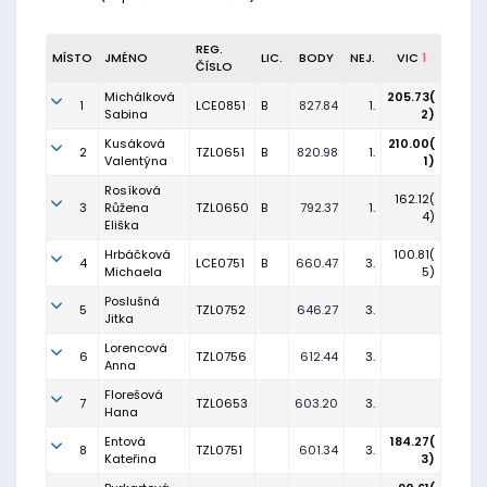
REG.
MÍSTO
JMÉNO
LIC.
BODY
NEJ.
VIC
1
ČÍSLO
Michálková
205.73(
1
LCE0851
B
827.84
1.
Sabina
2)
Kusáková
210.00(
2
TZL0651
B
820.98
1.
Valentýna
1)
Rosíková
162.12(
3
Růžena
TZL0650
B
792.37
1.
4)
Eliška
Hrbáčková
100.81(
4
LCE0751
B
660.47
3.
Michaela
5)
Poslušná
5
TZL0752
646.27
3.
Jitka
Lorencová
6
TZL0756
612.44
3.
Anna
Florešová
7
TZL0653
603.20
3.
Hana
Entová
184.27(
8
TZL0751
601.34
3.
Kateřina
3)