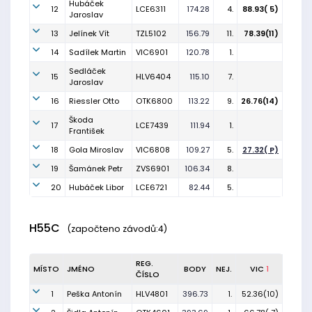
Hubáček
12
LCE6311
174.28
4.
88.93( 5)
Jaroslav
13
Jelínek Vít
TZL5102
156.79
11.
78.39(11)
14
Sadílek Martin
VIC6901
120.78
1.
Sedláček
15
HLV6404
115.10
7.
Jaroslav
16
Riessler Otto
OTK6800
113.22
9.
26.76(14)
Škoda
17
LCE7439
111.94
1.
František
18
Gola Miroslav
VIC6808
109.27
5.
27.32( P)
19
Šamánek Petr
ZVS6901
106.34
8.
20
Hubáček Libor
LCE6721
82.44
5.
H55C
(započteno závodů:4)
REG.
MÍSTO
JMÉNO
BODY
NEJ.
VIC
1
ČÍSLO
1
Peška Antonín
HLV4801
396.73
1.
52.36(10)