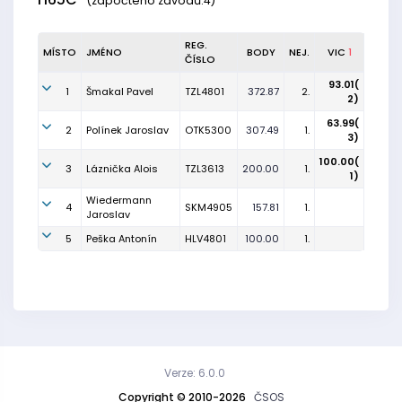
(započteno závodů:4)
REG.
MÍSTO
JMÉNO
BODY
NEJ.
VIC
1
ČÍSLO
93.01(
1
Šmakal Pavel
TZL4801
372.87
2.
2)
63.99(
2
Polínek Jaroslav
OTK5300
307.49
1.
3)
100.00(
3
Láznička Alois
TZL3613
200.00
1.
1)
Wiedermann
4
SKM4905
157.81
1.
Jaroslav
5
Peška Antonín
HLV4801
100.00
1.
Verze: 6.0.0
Copyright © 2010-2026
ČSOS