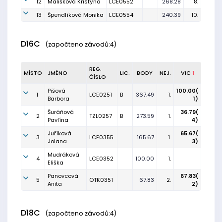
12
Mališková Kristýna
LCE0552
268.28
8.
13
Špendlíková Monika
LCE0554
240.39
10.
D16C
(započteno závodů:4)
REG.
MÍSTO
JMÉNO
LIC.
BODY
NEJ.
VIC
1
ČÍSLO
Pišová
100.00(
1
LCE0251
B
367.49
1.
Barbora
1)
Šuráňová
36.79(
2
TZL0257
B
273.59
1.
Pavlína
4)
Juříková
65.67(
3
LCE0355
165.67
1.
Jolana
3)
Mudráková
4
LCE0352
100.00
1.
Eliška
Panovcová
67.83(
5
OTK0351
67.83
2.
Anita
2)
D18C
(započteno závodů:4)