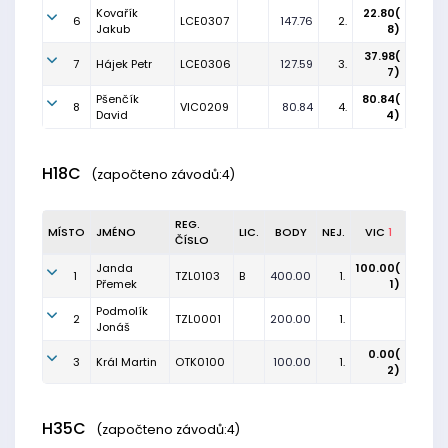
Kovařík
22.80(
6
LCE0307
147.76
2.
Jakub
8)
37.98(
7
Hájek Petr
LCE0306
127.59
3.
7)
Pšenčík
80.84(
8
VIC0209
80.84
4.
David
4)
H18C
(započteno závodů:4)
REG.
MÍSTO
JMÉNO
LIC.
BODY
NEJ.
VIC
1
ČÍSLO
Janda
100.00(
1
TZL0103
B
400.00
1.
Přemek
1)
Podmolík
2
TZL0001
200.00
1.
Jonáš
0.00(
3
Král Martin
OTK0100
100.00
1.
2)
H35C
(započteno závodů:4)