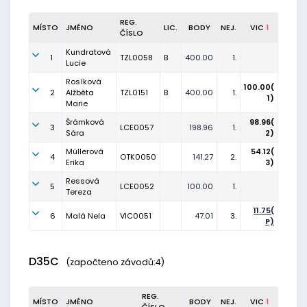
REG.
MÍSTO
JMÉNO
LIC.
BODY
NEJ.
VIC
1
ČÍSLO
Kundratová
1
TZL0058
B
400.00
1.
Lucie
Rosíková
100.00(
2
Alžběta
TZL0151
B
400.00
1.
1)
Marie
Šrámková
98.96(
3
LCE0057
198.96
1.
Sára
2)
Müllerová
54.12(
4
OTK0050
141.27
2.
Erika
3)
Ressová
5
LCE0052
100.00
1.
Tereza
11.75(
6
Malá Nela
VIC0051
47.01
3.
P)
D35C
(započteno závodů:4)
REG.
MÍSTO
JMÉNO
BODY
NEJ.
VIC
1