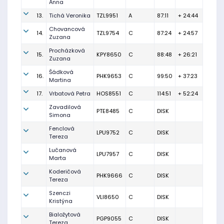
Anna
13.
Tichá Veronika
TZL9951
A
87:11
+ 24:44
Chovancová
14.
TZL9754
C
87:24
+ 24:57
Zuzana
Procházková
15.
KPY8650
C
88:48
+ 26:21
Zuzana
Šádková
16.
PHK9653
C
99:50
+ 37:23
Martina
17.
Vrbatová Petra
HOS8551
C
114:51
+ 52:24
Zavadilová
PTE8485
C
DISK
Simona
Fenclová
LPU9752
C
DISK
Tereza
Lučanová
LPU7957
C
DISK
Marta
Koderičová
PHK9666
C
DISK
Tereza
Szenczi
VLI8650
C
DISK
Kristýna
Bialožytová
PGP9055
C
DISK
Tereza