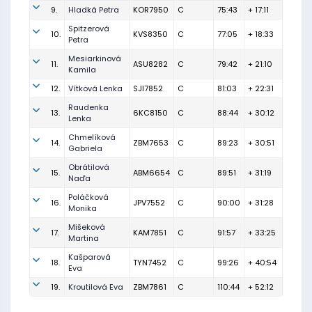
9.
Hladká Petra
KOR7950
C
75:43
+ 17:11
Spitzerová
10.
KVS8350
C
77:05
+ 18:33
Petra
Mesiarkinová
11.
ASU8282
C
79:42
+ 21:10
Kamila
12.
Vítková Lenka
SJI7852
C
81:03
+ 22:31
Raudenka
13.
6KC8150
C
88:44
+ 30:12
Lenka
Chmelíková
14.
ZBM7653
C
89:23
+ 30:51
Gabriela
Obrátilová
15.
ABM6654
C
89:51
+ 31:19
Naďa
Poláčková
16.
JPV7552
C
90:00
+ 31:28
Monika
Mišeková
17.
KAM7851
C
91:57
+ 33:25
Martina
Kašparová
18.
TYN7452
C
99:26
+ 40:54
Eva
19.
Kroutilová Eva
ZBM7861
C
110:44
+ 52:12