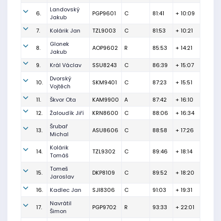
Landovský
6.
PGP9601
C
81:41
+ 10:09
Jakub
7.
Kolárik Jan
TZL9003
C
81:53
+ 10:21
Glonek
8.
AOP9602
R
85:53
+ 14:21
Jakub
9.
Král Václav
SSU8243
C
86:39
+ 15:07
Dvorský
10.
SKM9401
C
87:23
+ 15:51
Vojtěch
11.
Škvor Ota
KAM9900
A
87:42
+ 16:10
12.
Žaloudík Jiří
KRN8600
C
88:06
+ 16:34
Šrubař
13.
ASU8606
C
88:58
+ 17:26
Michal
Kolárik
14.
TZL9302
C
89:46
+ 18:14
Tomáš
Tomeš
15.
DKP8109
C
89:52
+ 18:20
Jaroslav
16.
Kadlec Jan
SJI8306
C
91:03
+ 19:31
Navrátil
17.
PGP9702
R
93:33
+ 22:01
Šimon