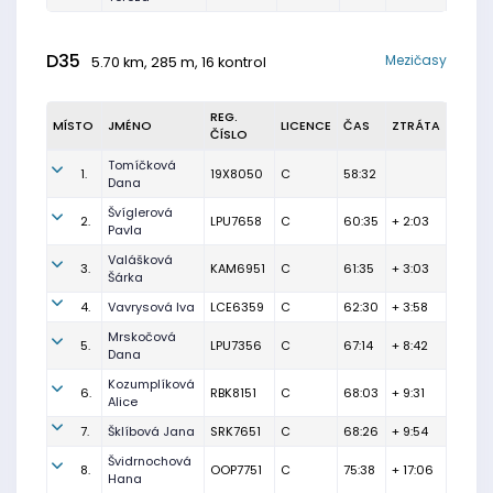
D35
Mezičasy
5.70 km, 285 m, 16 kontrol
REG.
MÍSTO
JMÉNO
LICENCE
ČAS
ZTRÁTA
ČÍSLO
Tomíčková
1.
19X8050
C
58:32
Dana
Švíglerová
2.
LPU7658
C
60:35
+ 2:03
Pavla
Valášková
3.
KAM6951
C
61:35
+ 3:03
Šárka
4.
Vavrysová Iva
LCE6359
C
62:30
+ 3:58
Mrskočová
5.
LPU7356
C
67:14
+ 8:42
Dana
Kozumplíková
6.
RBK8151
C
68:03
+ 9:31
Alice
7.
Šklíbová Jana
SRK7651
C
68:26
+ 9:54
Švidrnochová
8.
OOP7751
C
75:38
+ 17:06
Hana