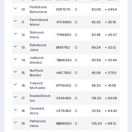
Poláčková
10.
PZR7070
C
82:06
+ 24:54
Bohuslava
Ženčáková
11.
47C6850
C
82:30
+ 25:18
Marie
Šišmová
12.
TYN6850
C
83:49
+ 26:37
Hana
Řeháková
13.
BFM7152
C
89:24
+ 32:12
Jana
Jašková
14.
TBM6363
C
90:56
+ 33:44
Monika
Bulířová
15.
44C7350
C
95:05
+ 37:53
Blanka
Freyová
16.
KPY6050
C
98:20
+ 41:08
Michaela
Roubalíková
17.
3SX6450
C
116:20
+ 59:08
Iva
Záveská
18.
CET6450
C
121:55
+ 64:43
Anna
Peřinková
19.
BBM6550
C
125:24
+ 68:12
Irena