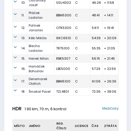
Ostřanský
10.
SSU4302
C
46:28
+ 11:58
Josef
Ptáček
11.
BBM5300
C
48:41
+ 14:11
Ladislav
Polínek
12.
OTK5300
C
54:11
+ 19:41
Jaroslav
13.
Kéki Miklós
6KC6510
C
54:39
+ 20:09
Blecha
14.
TRT5100
C
55:35
+ 21:05
Ladislav
15.
Henek Milan
RBK5307
C
56:15
+ 21:45
Hamáček
16.
LBE5000
C
57:29
+ 22:59
Bohuslav
Denemarek
17.
BBM5100
C
61:06
+ 26:36
Oldřich
18.
Šmakal Pavel
TZL4801
C
72:36
+ 38:06
HDR
Mezičasy
1.90 km, 70 m, 6 kontrol
REG.
MÍSTO
JMÉNO
LICENCE
ČAS
ZTRÁTA
ČÍSLO