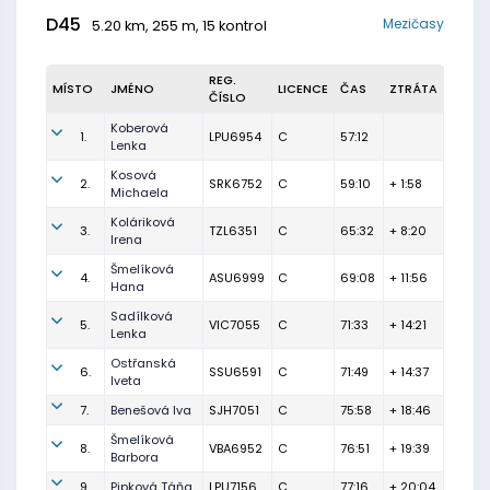
D45
Mezičasy
5.20 km, 255 m, 15 kontrol
REG.
MÍSTO
JMÉNO
LICENCE
ČAS
ZTRÁTA
ČÍSLO
Koberová
1.
LPU6954
C
57:12
Lenka
Kosová
2.
SRK6752
C
59:10
+ 1:58
Michaela
Koláriková
3.
TZL6351
C
65:32
+ 8:20
Irena
Šmelíková
4.
ASU6999
C
69:08
+ 11:56
Hana
Sadílková
5.
VIC7055
C
71:33
+ 14:21
Lenka
Ostřanská
6.
SSU6591
C
71:49
+ 14:37
Iveta
7.
Benešová Iva
SJH7051
C
75:58
+ 18:46
Šmelíková
8.
VBA6952
C
76:51
+ 19:39
Barbora
9.
Pipková Táňa
LPU7156
C
77:16
+ 20:04