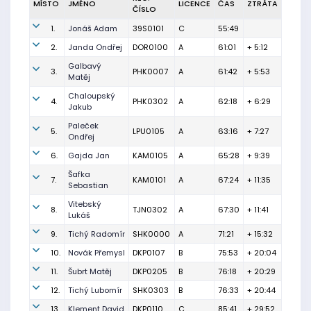
MÍSTO
JMÉNO
LICENCE
ČAS
ZTRÁTA
ČÍSLO
1.
Jonáš Adam
39S0101
C
55:49
2.
Janda Ondřej
DOR0100
A
61:01
+ 5:12
Galbavý
3.
PHK0007
A
61:42
+ 5:53
Matěj
Chaloupský
4.
PHK0302
A
62:18
+ 6:29
Jakub
Paleček
5.
LPU0105
A
63:16
+ 7:27
Ondřej
6.
Gajda Jan
KAM0105
A
65:28
+ 9:39
Šafka
7.
KAM0101
A
67:24
+ 11:35
Sebastian
Vitebský
8.
TJN0302
A
67:30
+ 11:41
Lukáš
9.
Tichý Radomír
SHK0000
A
71:21
+ 15:32
10.
Novák Přemysl
DKP0107
B
75:53
+ 20:04
11.
Šubrt Matěj
DKP0205
B
76:18
+ 20:29
12.
Tichý Lubomír
SHK0303
B
76:33
+ 20:44
13.
Klement David
DKP0110
C
85:41
+ 29:52