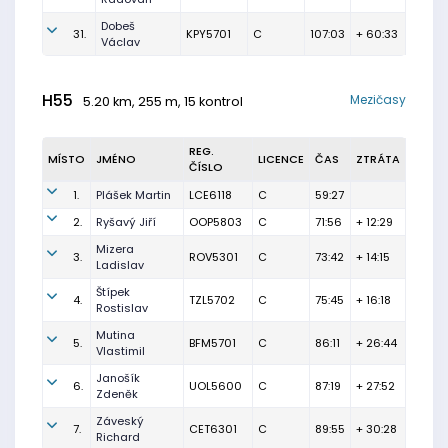
Dobeš
31.
KPY5701
C
107:03
+ 60:33
Václav
H55
Mezičasy
5.20 km, 255 m, 15 kontrol
REG.
MÍSTO
JMÉNO
LICENCE
ČAS
ZTRÁTA
ČÍSLO
1.
Plášek Martin
LCE6118
C
59:27
2.
Ryšavý Jiří
OOP5803
C
71:56
+ 12:29
Mizera
3.
ROV5301
C
73:42
+ 14:15
Ladislav
Štípek
4.
TZL5702
C
75:45
+ 16:18
Rostislav
Mutina
5.
BFM5701
C
86:11
+ 26:44
Vlastimil
Janošík
6.
UOL5600
C
87:19
+ 27:52
Zdeněk
Záveský
7.
CET6301
C
89:55
+ 30:28
Richard