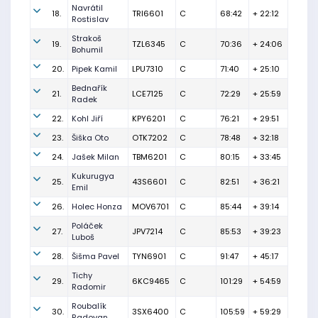
Navrátil
18.
TRI6601
C
68:42
+ 22:12
Rostislav
Strakoš
19.
TZL6345
C
70:36
+ 24:06
Bohumil
20.
Pipek Kamil
LPU7310
C
71:40
+ 25:10
Bednařík
21.
LCE7125
C
72:29
+ 25:59
Radek
22.
Kohl Jiří
KPY6201
C
76:21
+ 29:51
23.
Šiška Oto
OTK7202
C
78:48
+ 32:18
24.
Jašek Milan
TBM6201
C
80:15
+ 33:45
Kukurugya
25.
43S6601
C
82:51
+ 36:21
Emil
26.
Holec Honza
MOV6701
C
85:44
+ 39:14
Poláček
27.
JPV7214
C
85:53
+ 39:23
Luboš
28.
Šišma Pavel
TYN6901
C
91:47
+ 45:17
Tichy
29.
6KC9465
C
101:29
+ 54:59
Radomir
Roubalík
30.
3SX6400
C
105:59
+ 59:29
Radovan