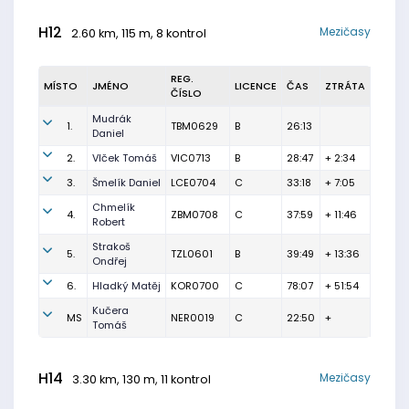
H12
Mezičasy
2.60 km, 115 m, 8 kontrol
REG.
MÍSTO
JMÉNO
LICENCE
ČAS
ZTRÁTA
ČÍSLO
Mudrák
1.
TBM0629
B
26:13
Daniel
2.
Vlček Tomáš
VIC0713
B
28:47
+ 2:34
3.
Šmelík Daniel
LCE0704
C
33:18
+ 7:05
Chmelík
4.
ZBM0708
C
37:59
+ 11:46
Robert
Strakoš
5.
TZL0601
B
39:49
+ 13:36
Ondřej
6.
Hladký Matěj
KOR0700
C
78:07
+ 51:54
Kučera
MS
NER0019
C
22:50
+
Tomáš
H14
Mezičasy
3.30 km, 130 m, 11 kontrol