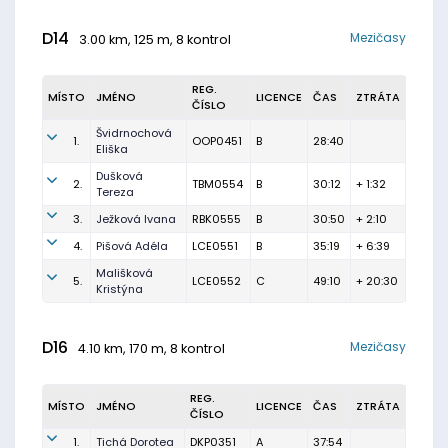
D14
Mezičasy
3.00 km, 125 m, 8 kontrol
REG.
MÍSTO
JMÉNO
LICENCE
ČAS
ZTRÁTA
ČÍSLO
Švidrnochová
1.
OOP0451
B
28:40
Eliška
Dušková
2.
TBM0554
B
30:12
+ 1:32
Tereza
3.
Ježková Ivana
RBK0555
B
30:50
+ 2:10
4.
Pišová Adéla
LCE0551
B
35:19
+ 6:39
Mališková
5.
LCE0552
C
49:10
+ 20:30
Kristýna
D16
Mezičasy
4.10 km, 170 m, 8 kontrol
REG.
MÍSTO
JMÉNO
LICENCE
ČAS
ZTRÁTA
ČÍSLO
1.
Tichá Dorotea
DKP0351
A
37:54