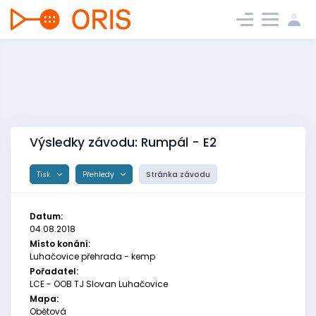
Výsledky závodu: Rumpál - E2
Tisk
Přehledy
Stránka závodu
Datum:
04.08.2018
Místo konání:
Luhačovice přehrada - kemp
Pořadatel:
LCE - OOB TJ Slovan Luhačovice
Mapa:
Obětová