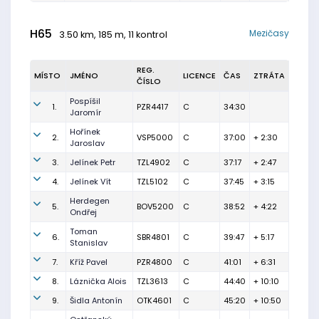
H65
Mezičasy
3.50 km, 185 m, 11 kontrol
REG.
MÍSTO
JMÉNO
LICENCE
ČAS
ZTRÁTA
ČÍSLO
Pospíšil
1.
PZR4417
C
34:30
Jaromír
Hořínek
2.
VSP5000
C
37:00
+ 2:30
Jaroslav
3.
Jelínek Petr
TZL4902
C
37:17
+ 2:47
4.
Jelínek Vít
TZL5102
C
37:45
+ 3:15
Herdegen
5.
BOV5200
C
38:52
+ 4:22
Ondřej
Toman
6.
SBR4801
C
39:47
+ 5:17
Stanislav
7.
Kříž Pavel
PZR4800
C
41:01
+ 6:31
8.
Láznička Alois
TZL3613
C
44:40
+ 10:10
9.
Šidla Antonín
OTK4601
C
45:20
+ 10:50