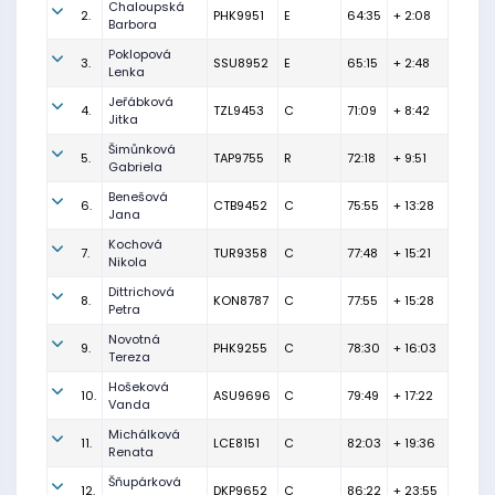
Chaloupská
2.
PHK9951
E
64:35
+ 2:08
Barbora
Poklopová
3.
SSU8952
E
65:15
+ 2:48
Lenka
Jeřábková
4.
TZL9453
C
71:09
+ 8:42
Jitka
Šimůnková
5.
TAP9755
R
72:18
+ 9:51
Gabriela
Benešová
6.
CTB9452
C
75:55
+ 13:28
Jana
Kochová
7.
TUR9358
C
77:48
+ 15:21
Nikola
Dittrichová
8.
KON8787
C
77:55
+ 15:28
Petra
Novotná
9.
PHK9255
C
78:30
+ 16:03
Tereza
Hošeková
10.
ASU9696
C
79:49
+ 17:22
Vanda
Michálková
11.
LCE8151
C
82:03
+ 19:36
Renata
Šňupárková
12.
DKP9652
C
86:22
+ 23:55