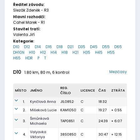
Ředitel závodu:
Slezák Zdeněk - R3
Hlavní rozhodčí:
Cahel Marek - R1
Stavitel tratí:
Valenta Jiří
Kategorie:
D10
D12
D14
D16
D18
D21
D35
D45
D55
D65
DH10N
H10
H12
H14
H18
H21
H35
H45
H55
H65
HDR
P
T
D10
Mezičasy
1.80 km, 80 m, 6 kontrol
REG.
MÍSTO
JMÉNO
LICENCE
ČAS
ZTRÁTA
ČÍSLO
1.
Kynčlová Anna
JIL0852
C
18:32
2.
Mišeková Lucie
KAM1050
C
19:27
+ 0:55
Šimůnková
3.
TAP0851
C
24:39
+ 6:07
Michaela
Valyavka
4.
38S0850
C
30:47
+ 12:15
Viktoriya