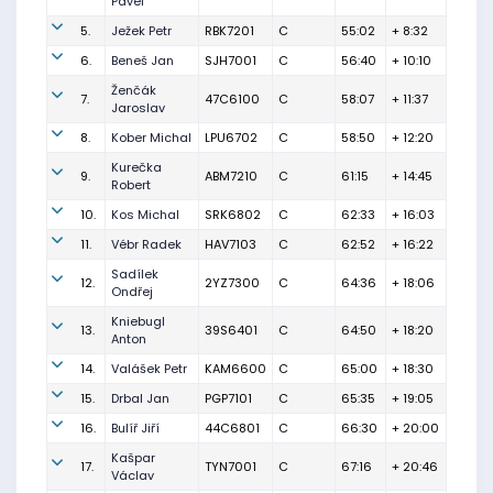
Pavel
5.
Ježek Petr
RBK7201
C
55:02
+ 8:32
6.
Beneš Jan
SJH7001
C
56:40
+ 10:10
Ženčák
7.
47C6100
C
58:07
+ 11:37
Jaroslav
8.
Kober Michal
LPU6702
C
58:50
+ 12:20
Kurečka
9.
ABM7210
C
61:15
+ 14:45
Robert
10.
Kos Michal
SRK6802
C
62:33
+ 16:03
11.
Vébr Radek
HAV7103
C
62:52
+ 16:22
Sadílek
12.
2YZ7300
C
64:36
+ 18:06
Ondřej
Kniebugl
13.
39S6401
C
64:50
+ 18:20
Anton
14.
Valášek Petr
KAM6600
C
65:00
+ 18:30
15.
Drbal Jan
PGP7101
C
65:35
+ 19:05
16.
Bulíř Jiří
44C6801
C
66:30
+ 20:00
Kašpar
17.
TYN7001
C
67:16
+ 20:46
Václav