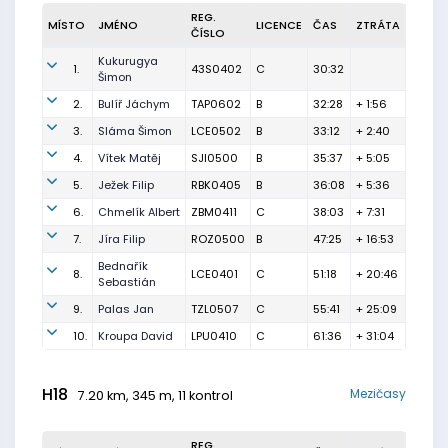
REG.
MÍSTO
JMÉNO
LICENCE
ČAS
ZTRÁTA
ČÍSLO
Kukurugya
1.
43S0402
C
30:32
Šimon
2.
Bulíř Jáchym
TAP0602
B
32:28
+ 1:56
3.
Sláma Šimon
LCE0502
B
33:12
+ 2:40
4.
Vítek Matěj
SJI0500
B
35:37
+ 5:05
5.
Ježek Filip
RBK0405
B
36:08
+ 5:36
6.
Chmelík Albert
ZBM0411
C
38:03
+ 7:31
7.
Jíra Filip
ROZ0500
B
47:25
+ 16:53
Bednařík
8.
LCE0401
C
51:18
+ 20:46
Sebastián
9.
Palas Jan
TZL0507
C
55:41
+ 25:09
10.
Kroupa David
LPU0410
C
61:36
+ 31:04
H18
Mezičasy
7.20 km, 345 m, 11 kontrol
REG.