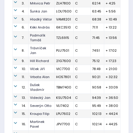
3.
Mrkvica Petr
ZLH7800
C
62:14
+ 4:25
4.
Šunka Jan
LOU7600
C
63:45
+ 5:56
5.
Hladký Viktor
VAM8201
C
68:38
+ 10:49
6.
Kéki András
6KC3510
C
71:11
+ 13:22
Podmolík
7.
TZL6915
C
71:45
+ 13:56
Tomáš
Trávníček
8.
PLU7501
C
74:51
+ 17:02
Jan
9.
Hill Richard
21G7600
C
75:12
+ 17:23
10.
Vlček Jiří
VIC7700
C
78:49
+ 21:00
11.
Vrbata Alan
HOS7801
C
90:21
+ 32:32
Dušek
12.
TBM7400
C
90:58
+ 33:09
Vladimír
13.
Videcký Jan
KSU7504
C
94:39
+ 36:50
14.
Severýn Otto
VLI7402
C
95:49
+ 38:00
15.
Kroupa Filip
LPU7602
C
102:13
+ 44:24
Martinek
16.
JPV7700
C
102:14
+ 44:25
Pavel