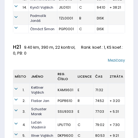
14.
Kynčl Vojtěch
JIL0101
C
94:10
+ 38:21
Podmolík
TZL0001
B
DISK
Jonáš
Čtrnáct Šimon
PGP0001
C
DISK
H21
9.40 km, 390 m, 22 kontrol,
Rank. koef.
: 1, KS koef.:
0, PB: 0
Mezičasy
REG.
MÍSTO
JMÉNO
LICENCE
ČAS
ZTRÁTA
ČÍSLO
Kettner
1.
KAM9601
E
71:32
Vojtěch
2.
Flašar Jan
PGP8610
R
74:52
+ 3:20
Schuster
3.
SSU9303
E
77:03
+ 5:31
Marek
Lučan
4.
LPU7710
C
79:02
+ 7:30
Vladimír
5.
Illner Vojtěch
DKP9600
C
80:53
+ 9:21