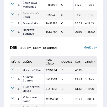
Žaludková
6.
TZL5954
C
51:22
+ 10:36
Miroslava
Eremiášová
7.
TBM5451
C
52:21
+ 11:35
Jana
8.
Dudová Hana
DKP5752
C
56:29
+ 15:43
Henková
9.
RBK5454
C
76:36
+ 35:50
Svatava
D65
Mezičasy
3.20 km, 130 m, 10 kontrol
REG.
MÍSTO
JMÉNO
LICENCE
ČAS
ZTRÁTA
ČÍSLO
1.
Horynová Eva
TZL5254
C
40:13
Křížová
2.
PZR5051
C
56:33
+ 16:20
Zdenka
Suchánková
3.
SOP4851
C
61:33
+ 21:20
Libuše
Volencová
4.
OTK5250
C
76:27
+ 36:14
Ivana