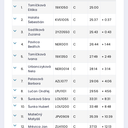
Tomíčková
1.
19X1050
C
25:00
Eliška
Halata
2.
KVS1005
C
25:37
+ 0:37
Šebestián
Sadílková
3.
2YZ0550
C
25:43
+ 0:43
Zuzana
Pavlica
4.
NER0011
C
26:44
+ 1:44
Bedřich
Tomíčková
5.
19X1350
C
27:49
+ 2:49
Ivana
Urbanczyková
6.
NER0014
C
28:14
+ 3:14
Nela
Palasová
7.
AZL1077
C
29:06
+ 4:06
Barbora
8.
Lučan Ondřej
LPU1101
C
29:56
+ 4:56
9.
Šunková Sára
LOU1051
C
33:31
+ 8:31
10.
Šunka Hubert
LOU1200
C
33:48
+ 8:48
Matečný
11.
JPV0909
C
35:39
+ 10:39
Matyáš
12.
Mrkvica Jan
ZLH1100
C
37:13
+ 12:13