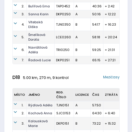
2.
Bulířová Ema
TAP0452
A
40:36
+ 2:42
3.
Sanna Karin
DKP0250
A
50:16
+ 12:22
Vitebská
4.
TJN0350
B
54:17
+ 16:23
Eliška
Šmelíková
5.
LCE0260
A
58:18
+ 20:24
Dorota
Navrátilová
6.
TRI0250
B
59:25
+ 21:31
Adéla
7.
Řadová Lucie
DKP0251
B
65:15
+ 27:21
D18
Mezičasy
5.00 km, 270 m, 9 kontrol
REG.
MÍSTO
JMÉNO
LICENCE
ČAS
ZTRÁTA
ČÍSLO
1.
Rýdlová Adéla
TJN0151
A
57:50
2.
Kochová Anna
SJC0153
A
64:30
+ 6:40
Kalousková
3.
DKP0151
B
73:22
+ 15:32
Marie