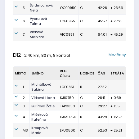
Švidrnochová
5.
OOP0950
C
42:28
+ 23:56
Nela
Vyoralová
6.
LCE0955
C
45:57
+ 27:25
Talma
Vlčková
7.
VIC0951
C
64:01
+ 45:29
Markéta
D12
Mezičasy
2.40 km, 80 m, 8 kontrol
REG.
MÍSTO
JMÉNO
LICENCE
ČAS
ZTRÁTA
ČÍSLO
Michálková
1.
LCE0851
B
27:32
Sabina
2.
Vítková Hana
SJI0750
C
28:11
+ 0:39
3.
Bulířová Žofie
TAP0850
C
29:27
+ 1:55
Mišeková
4.
KAM0756
B
43:29
+ 15:57
Kateřina
Kroupová
MS
LPU0560
C
52:53
+ 25:21
Marie