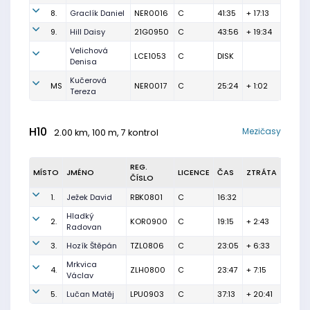
8.
Graclík Daniel
NER0016
C
41:35
+ 17:13
9.
Hill Daisy
21G0950
C
43:56
+ 19:34
Velichová
LCE1053
C
DISK
Denisa
Kučerová
MS
NER0017
C
25:24
+ 1:02
Tereza
H10
Mezičasy
2.00 km, 100 m, 7 kontrol
REG.
MÍSTO
JMÉNO
LICENCE
ČAS
ZTRÁTA
ČÍSLO
1.
Ježek David
RBK0801
C
16:32
Hladký
2.
KOR0900
C
19:15
+ 2:43
Radovan
3.
Hozík Štěpán
TZL0806
C
23:05
+ 6:33
Mrkvica
4.
ZLH0800
C
23:47
+ 7:15
Václav
5.
Lučan Matěj
LPU0903
C
37:13
+ 20:41