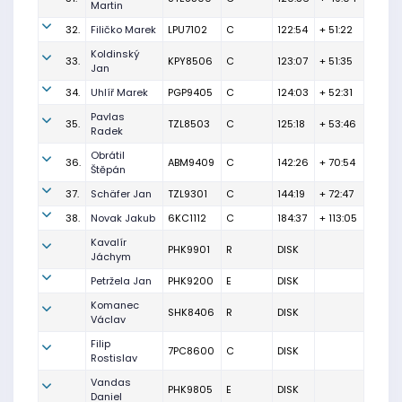
Martin
32.
Filičko Marek
LPU7102
C
122:54
+ 51:22
Koldinský
33.
KPY8506
C
123:07
+ 51:35
Jan
34.
Uhlíř Marek
PGP9405
C
124:03
+ 52:31
Pavlas
35.
TZL8503
C
125:18
+ 53:46
Radek
Obrátil
36.
ABM9409
C
142:26
+ 70:54
Štěpán
37.
Schäfer Jan
TZL9301
C
144:19
+ 72:47
38.
Novak Jakub
6KC1112
C
184:37
+ 113:05
Kavalír
PHK9901
R
DISK
Jáchym
Petržela Jan
PHK9200
E
DISK
Komanec
SHK8406
R
DISK
Václav
Filip
7PC8600
C
DISK
Rostislav
Vandas
PHK9805
E
DISK
Daniel