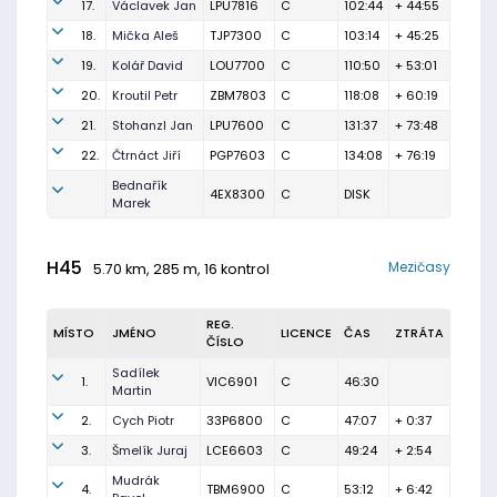
17.
Václavek Jan
LPU7816
C
102:44
+ 44:55
18.
Mička Aleš
TJP7300
C
103:14
+ 45:25
19.
Kolář David
LOU7700
C
110:50
+ 53:01
20.
Kroutil Petr
ZBM7803
C
118:08
+ 60:19
21.
Stohanzl Jan
LPU7600
C
131:37
+ 73:48
22.
Čtrnáct Jiří
PGP7603
C
134:08
+ 76:19
Bednařík
4EX8300
C
DISK
Marek
H45
Mezičasy
5.70 km, 285 m, 16 kontrol
REG.
MÍSTO
JMÉNO
LICENCE
ČAS
ZTRÁTA
ČÍSLO
Sadílek
1.
VIC6901
C
46:30
Martin
2.
Cych Piotr
33P6800
C
47:07
+ 0:37
3.
Šmelík Juraj
LCE6603
C
49:24
+ 2:54
Mudrák
4.
TBM6900
C
53:12
+ 6:42