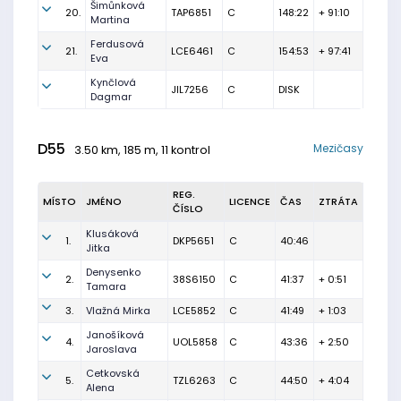
Šimůnková
20.
TAP6851
C
148:22
+ 91:10
Martina
Ferdusová
21.
LCE6461
C
154:53
+ 97:41
Eva
Kynčlová
JIL7256
C
DISK
Dagmar
D55
Mezičasy
3.50 km, 185 m, 11 kontrol
REG.
MÍSTO
JMÉNO
LICENCE
ČAS
ZTRÁTA
ČÍSLO
Klusáková
1.
DKP5651
C
40:46
Jitka
Denysenko
2.
38S6150
C
41:37
+ 0:51
Tamara
3.
Vlažná Mirka
LCE5852
C
41:49
+ 1:03
Janošíková
4.
UOL5858
C
43:36
+ 2:50
Jaroslava
Cetkovská
5.
TZL6263
C
44:50
+ 4:04
Alena