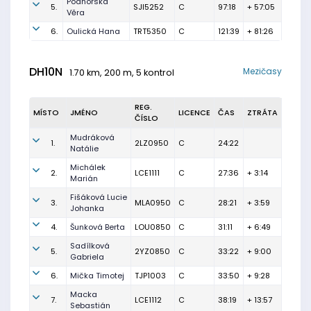
Podhorská
5.
SJI5252
C
97:18
+ 57:05
Věra
6.
Oulická Hana
TRT5350
C
121:39
+ 81:26
DH10N
Mezičasy
1.70 km, 200 m, 5 kontrol
REG.
MÍSTO
JMÉNO
LICENCE
ČAS
ZTRÁTA
ČÍSLO
Mudráková
1.
2LZ0950
C
24:22
Natálie
Michálek
2.
LCE1111
C
27:36
+ 3:14
Marián
Fišáková Lucie
3.
MLA0950
C
28:21
+ 3:59
Johanka
4.
Šunková Berta
LOU0850
C
31:11
+ 6:49
Sadílková
5.
2YZ0850
C
33:22
+ 9:00
Gabriela
6.
Mička Timotej
TJP1003
C
33:50
+ 9:28
Macka
7.
LCE1112
C
38:19
+ 13:57
Sebastián