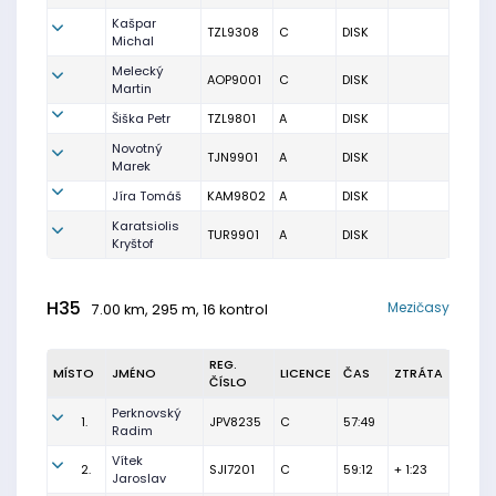
Kašpar
TZL9308
C
DISK
Michal
Melecký
AOP9001
C
DISK
Martin
Šiška Petr
TZL9801
A
DISK
Novotný
TJN9901
A
DISK
Marek
Jíra Tomáš
KAM9802
A
DISK
Karatsiolis
TUR9901
A
DISK
Kryštof
H35
Mezičasy
7.00 km, 295 m, 16 kontrol
REG.
MÍSTO
JMÉNO
LICENCE
ČAS
ZTRÁTA
ČÍSLO
Perknovský
1.
JPV8235
C
57:49
Radim
Vítek
2.
SJI7201
C
59:12
+ 1:23
Jaroslav