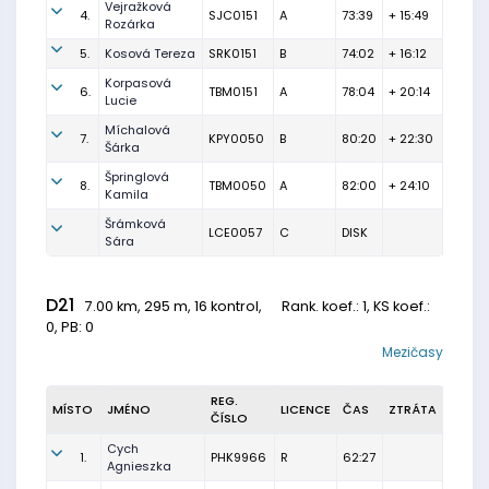
Vejražková
4.
SJC0151
A
73:39
+ 15:49
Rozárka
5.
Kosová Tereza
SRK0151
B
74:02
+ 16:12
Korpasová
6.
TBM0151
A
78:04
+ 20:14
Lucie
Míchalová
7.
KPY0050
B
80:20
+ 22:30
Šárka
Špringlová
8.
TBM0050
A
82:00
+ 24:10
Kamila
Šrámková
LCE0057
C
DISK
Sára
D21
7.00 km, 295 m, 16 kontrol,
Rank. koef.
: 1, KS koef.:
0, PB: 0
Mezičasy
REG.
MÍSTO
JMÉNO
LICENCE
ČAS
ZTRÁTA
ČÍSLO
Cych
1.
PHK9966
R
62:27
Agnieszka