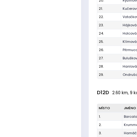
20.
Rybínov
21.
Kučerov
22.
Votočko
23.
Hájková
24.
Holcová
25.
Klímová
26.
Pitrmuc
27.
Buluško
28.
Hanlová
29.
Ondruš
D12D
2.60 km, 9 k
MÍSTO
JMÉNO
1.
Barcalo
2.
Krumme
3.
Hamáč