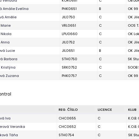
á Vendula
KOR0651
C
OB DDM
á Amálie Evelína
PHK0651
B
OK 99
vá Amélie
JIL0750
C
OK Ji
 Marie
VRL0651
C
OOS TJ
 Nikola
LPU0660
C
OK Lo
 Anna
JIL0752
C
OK Ji
ová Lucie
JIL0651
B
OK Ji
vá Barbora
STH0750
C
SK St
 Kristýna
SRK0752
C
SOOB S
ová Zuzana
PHK0757
C
OK 99
ontrol
REG. ČÍSLO
LICENCE
KLUB
vá Iva
CHC0655
C
K.O.B.
rová Veronika
CHC0652
C
K.O.B.
ková Táňa
STH0754
C
SK St