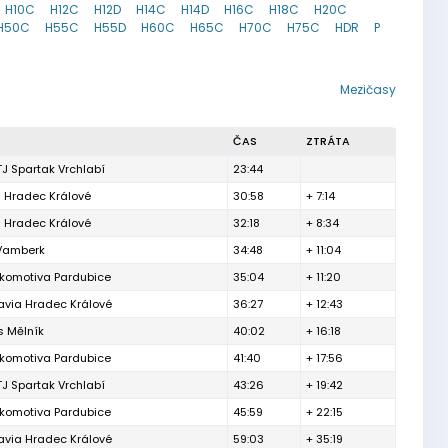
H10C
H12C
H12D
H14C
H14D
H16C
H18C
H20C
H50C
H55C
H55D
H60C
H65C
H70C
H75C
HDR
P
Mezičasy
ČAS
ZTRÁTA
J Spartak Vrchlabí
23:44
 Hradec Králové
30:58
+ 7:14
 Hradec Králové
32:18
+ 8:34
Vamberk
34:48
+ 11:04
komotiva Pardubice
35:04
+ 11:20
avia Hradec Králové
36:27
+ 12:43
s Mělník
40:02
+ 16:18
komotiva Pardubice
41:40
+ 17:56
J Spartak Vrchlabí
43:26
+ 19:42
komotiva Pardubice
45:59
+ 22:15
avia Hradec Králové
59:03
+ 35:19