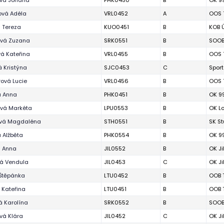
ová Johana
PHK0450
B
OK 9
vá Adéla
VRL0452
A
OOS T
 Tereza
KUO0451
B
KOB Ú
vá Zuzana
SRK0551
B
SOOB 
á Kateřina
VRL0455
B
OOS T
 Kristýna
SJC0453
C
Sport
ová Lucie
VRL0456
B
OOS T
 Anna
PHK0451
B
OK 9
vá Markéta
LPU0553
B
OK L
vá Magdaléna
STH0551
B
SK S
 Alžběta
PHK0554
B
OK 9
 Anna
JIL0552
B
OK J
á Vendula
JIL0453
C
OK J
 Štěpánka
LTU0452
B
OOB T
 Kateřina
LTU0451
B
OOB T
á Karolína
SRK0552
B
SOOB 
á Klára
JIL0452
C
OK J