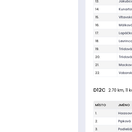
13.
Jakubco
14.
Kunarto
15.
Vltavská
16.
Málkov
17.
Lapáčk
18.
Levrinc
19.
Trlidov
20.
Trlidov
21.
Mackov
22.
Voborsk
D12C
2.70 km, 11 
MÍSTO
JMÉNO
1.
Haasová
2.
Pipková 
3.
Podlešá