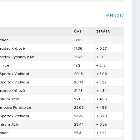
Mezičasy
ČAS
ZTRÁTA
denec
17:09
radec Králové
17:36
+ 0:27
artak Rychnov n.Kn.
18:48
+ 1:39
mnice
19:21
+ 2:12
Spartak Vrchlabí
20:18
+ 3:09
Spartak Vrchlabí
20:41
+ 3:32
radec Králové
21:43
+ 4:34
ntrum Jičín
22:05
+ 4:56
motiva Pardubice
22:05
+ 4:56
Spartak Vrchlabí
23:32
+ 6:23
ntrum Jičín
23:44
+ 6:35
denec
25:31
+ 8:22