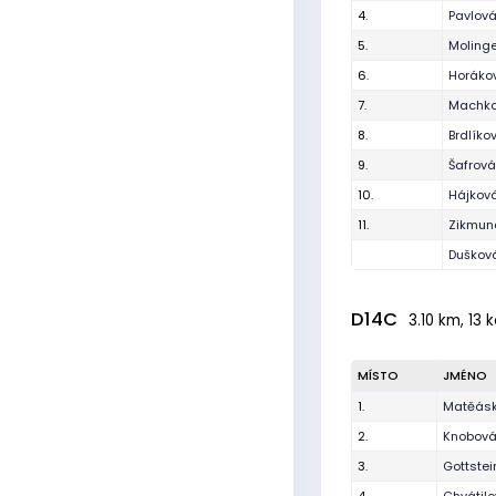
4.
Pavlová
5.
Moling
6.
Horáko
7.
Machko
8.
Brdlíko
9.
Šafrová
10.
Hájková
11.
Zikmun
Duškov
D14C
3.10 km, 13 
MÍSTO
JMÉNO
1.
Matěásk
2.
Knobová
3.
Gottste