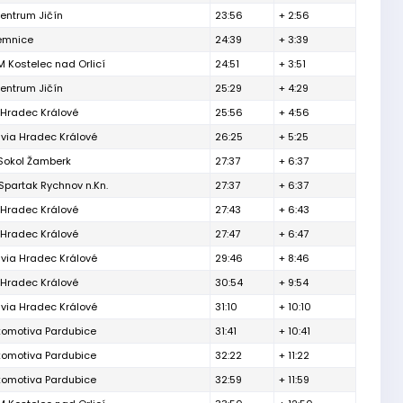
entrum Jičín
23:56
+ 2:56
lemnice
24:39
+ 3:39
 Kostelec nad Orlicí
24:51
+ 3:51
entrum Jičín
25:29
+ 4:29
 Hradec Králové
25:56
+ 4:56
via Hradec Králové
26:25
+ 5:25
 Sokol Žamberk
27:37
+ 6:37
partak Rychnov n.Kn.
27:37
+ 6:37
 Hradec Králové
27:43
+ 6:43
 Hradec Králové
27:47
+ 6:47
via Hradec Králové
29:46
+ 8:46
 Hradec Králové
30:54
+ 9:54
via Hradec Králové
31:10
+ 10:10
komotiva Pardubice
31:41
+ 10:41
komotiva Pardubice
32:22
+ 11:22
komotiva Pardubice
32:59
+ 11:59