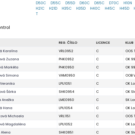
D50C
D55C
D55D
D60C
D65C
D70C
H10N
H21C
H21D
H35C
H35D
H40C
H45C
H45D
T
ontrol
REG. ČÍSLO
LICENCE
KLUB
á Karolína
VRL0952
C
OOS T
ková Zuzana
PHK0952
C
OK 99
vá Markéta
PHK0950
C
OK 99
ová Simona
VAM0950
C
OOB 
 Veronika
LPU1051
C
OK Lo
ová Šárka
SHK0954
C
OK Sl
á Anežka
LME0950
C
SK Lo
vá Hana
LPU1054
C
OK Lo
ová Michaela
VRL1151
C
OOS T
ová Magdaléna
LPU1052
C
OK Lo
 Alena
SHK0851
C
OK Sl