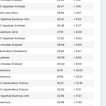
9 Hradec Králové
25:30
+ 4:12
J Spartak Vrchlabí
25:37
+ 4:19
stí nad Orlicí
25:55
+ 4:37
Spartak Rychnov n.Kn.
26:41
+ 5:23
J Spartak Vrchlabí
26:45
+ 5:27
centrum Jičín
27:18
+ 6:00
J Spartak Vrchlabí
27:20
+ 6:02
9 Hradec Králové
28:08
+ 6:50
okomotiva Pardubice
29:25
+ 8:07
tudenec
30:08
+ 8:50
9 Hradec Králové
30:20
+ 9:02
ilemnice
31:41
+ 10:23
ilemnice
31:55
+ 10:37
J Lokomotiva Trutnov
32:01
+ 10:43
J Lokomotiva Trutnov
32:30
+ 11:12
Spartak Rychnov n.Kn.
32:45
+ 11:27
ilemnice
32:48
+ 11:30