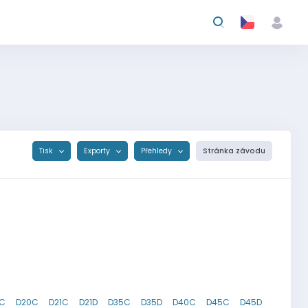
Tisk
Exporty
Přehledy
Stránka závodu
8C
D20C
D21C
D21D
D35C
D35D
D40C
D45C
D45D