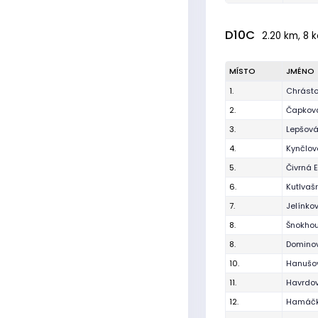
D10C
2.20 km, 8 k
MÍSTO
JMÉNO
1.
Chrásto
2.
Čapkov
3.
Lepšová
4.
Kynčlov
5.
Čivrná E
6.
Kutlvaš
7.
Jelínko
8.
Šnokho
8.
Dominov
10.
Hanušo
11.
Havrdov
12.
Hamáčk