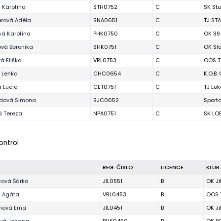
 Karolína
STH0752
C
SK St
erová Adéla
SNA0651
C
TJ ST
vá Karolína
PHK0750
C
OK 99
vá Berenika
SHK0751
C
OK Sl
vá Eliška
VRL0753
C
OOS T
 Lenka
CHC0654
C
K.O.B.
 Lucie
CET0751
C
TJ Lo
dová Simona
SJC0652
Sport
á Tereza
NPA0751
C
SK LO
kontrol
REG. ČÍSLO
LICENCE
KLUB
ová Šárka
JIL0551
B
OK J
 Agáta
VRL0453
B
OOS T
inová Ema
JIL0451
B
OK J