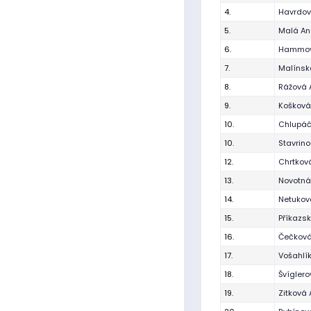
4.
Havrdov
5.
Malá An
6.
Hammov
7.
Malínsk
8.
Rážová 
9.
Košková
10.
Chlupáč
10.
Stavrino
12.
Chrtkov
13.
Novotná
14.
Netukov
15.
Příkazs
16.
Čečková
17.
Vošahlí
18.
Švíglero
19.
Zitková