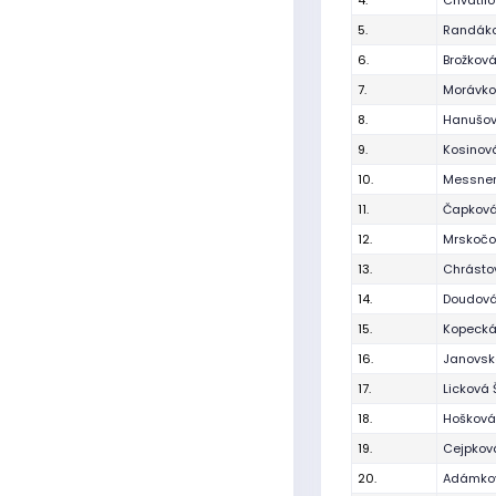
4.
Chvátil
5.
Randáko
6.
Brožková
7.
Morávko
8.
Hanušov
9.
Kosinová
10.
Messner
11.
Čapková
12.
Mrskočo
13.
Chrásto
14.
Doudová
15.
Kopecká
16.
Janovsk
17.
Licková
18.
Hošková
19.
Cejpkov
20.
Adámkov