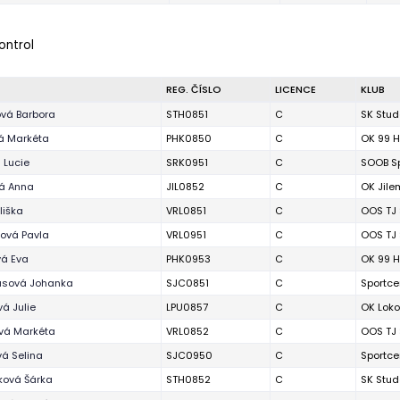
ontrol
REG. ČÍSLO
LICENCE
KLUB
vá Barbora
STH0851
C
SK Stu
á Markéta
PHK0850
C
OK 99 H
 Lucie
SRK0951
C
SOOB Sp
á Anna
JIL0852
C
OK Jile
liška
VRL0851
C
OOS TJ 
rová Pavla
VRL0951
C
OOS TJ 
vá Eva
PHK0953
C
OK 99 H
usová Johanka
SJC0851
C
Sportce
á Julie
LPU0857
C
OK Loko
vá Markéta
VRL0852
C
OOS TJ 
á Selina
SJC0950
C
Sportce
ová Šárka
STH0852
C
SK Stu