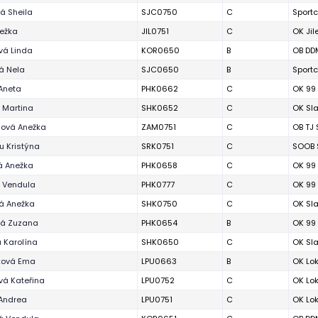
á Sheila
SJC0750
C
Sportc
ežka
JIL0751
C
OK Ji
á Linda
KOR0650
B
OB DDM
á Nela
SJC0650
B
Sportc
Aneta
PHK0662
C
OK 99
 Martina
SHK0652
C
OK Sla
ová Anežka
ZAM0751
C
OB TJ
u Kristýna
SRK0751
C
SOOB S
á Anežka
PHK0658
C
OK 99
 Vendula
PHK0777
C
OK 99
á Anežka
SHK0750
C
OK Sla
ká Zuzana
PHK0654
B
OK 99
 Karolína
SHK0650
C
OK Sla
ková Ema
LPU0663
B
OK Lo
vá Kateřina
LPU0752
C
OK Lo
 Andrea
LPU0751
C
OK Lo