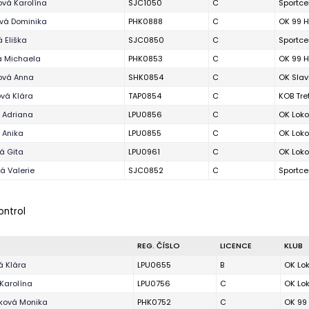
vá Karolína
SJC1050
C
Sportce
vá Dominika
PHK0888
C
OK 99 H
 Eliška
SJC0850
C
Sportce
á Michaela
PHK0853
C
OK 99 H
ová Anna
SHK0854
C
OK Slav
ová Klára
TAP0854
C
KOB Tre
á Adriana
LPU0856
C
OK Loko
á Anika
LPU0855
C
OK Loko
á Gita
LPU0961
C
OK Loko
á Valerie
SJC0852
C
Sportce
kontrol
REG. ČÍSLO
LICENCE
KLUB
 Klára
LPU0655
B
OK Lo
Karolína
LPU0756
C
OK Lo
ková Monika
PHK0752
C
OK 99