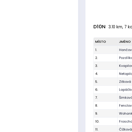
D10N
3.10 km, 7 k
MÍSTO
JMÉNO
1.
Hančov
2.
Pozdíl
3.
Kvapilo
4.
Netopil
5.
Zitková
6.
Lapáčk
7.
Šimkov
8.
Fenclo
9.
Wohank
10.
Frosch
11.
Čížková