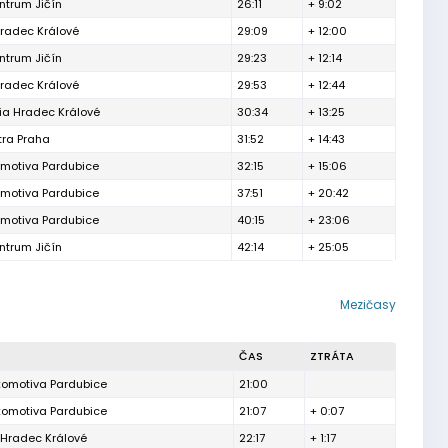
ntrum Jičín
26:11
+ 9:02
radec Králové
29:09
+ 12:00
ntrum Jičín
29:23
+ 12:14
radec Králové
29:53
+ 12:44
ia Hradec Králové
30:34
+ 13:25
tra Praha
31:52
+ 14:43
motiva Pardubice
32:15
+ 15:06
motiva Pardubice
37:51
+ 20:42
motiva Pardubice
40:15
+ 23:06
ntrum Jičín
42:14
+ 25:05
Mezičasy
ČAS
ZTRÁTA
komotiva Pardubice
21:00
komotiva Pardubice
21:07
+ 0:07
 Hradec Králové
22:17
+ 1:17