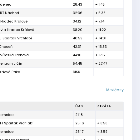
udenec
28:43
+ 1:45
ART Náchod
32:36
+ 5:38
 Hradec Králové
34:12
+ 7:14
avia Hradec Králové
38:20
+ 11:22
J Spartak Vrchlabí
40:59
+ 14:01
 Choceň
42:31
+ 15:33
ko Česká Třebová
44:10
+ 17:12
centrum Jičín
54:45
+ 27:47
B Nová Paka
DISK
Mezičasy
ČAS
ZTRÁTA
ilemnice
21:18
J Spartak Vrchlabí
25:16
+ 3:58
ilemnice
25:17
+ 3:59