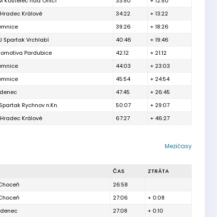
 Kostelec nad Orlicí
33:50
+ 12:50
 Hradec Králové
34:22
+ 13:22
lemnice
39:26
+ 18:26
 Spartak Vrchlabí
40:46
+ 19:46
komotiva Pardubice
42:12
+ 21:12
lemnice
44:03
+ 23:03
lemnice
45:54
+ 24:54
udenec
47:45
+ 26:45
partak Rychnov n.Kn.
50:07
+ 29:07
 Hradec Králové
67:27
+ 46:27
Mezičasy
ČAS
ZTRÁTA
 Choceň
26:58
 Choceň
27:06
+ 0:08
udenec
27:08
+ 0:10