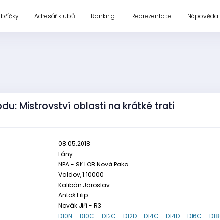
ebříčky
Adresář klubů
Ranking
Reprezentace
Nápověda
u: Mistrovství oblasti na krátké trati
08.05.2018
Lány
NPA - SK LOB Nová Paka
Valdov, 1:10000
Kalibán Jaroslav
Antoš Filip
Novák Jiří - R3
D10N
D10C
D12C
D12D
D14C
D14D
D16C
D1