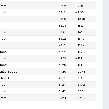
hrast
32:52
+ 9:10
hrast
33:14
+ 9:32
a
33:50
+ 10:08
a
35:09
+ 11:27
hrast
38:41
+ 14:59
hrast
39:22
+ 15:40
42:16
+ 18:34
těboř
42:17
+ 18:35
hrast
42:33
+ 18:51
těboř
42:40
+ 18:58
ichův Hradec
44:30
+ 20:48
ichův Hradec
45:17
+ 21:35
hrast
61:24
+ 37:42
hrast
61:43
+ 38:01
hrast
67:44
+ 44:02