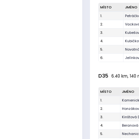
MÍSTO
JMÉNO
1.
Petráčk
2.
Vackov
3.
Kubešo
4.
Kubičko
5.
Novotná
6.
Jelínko
D35
6.40 km, 140 
MÍSTO
JMÉNO
1.
Kamenick
2.
Honzákov
3.
Kinštová
4.
Beranová
5.
Nechanic