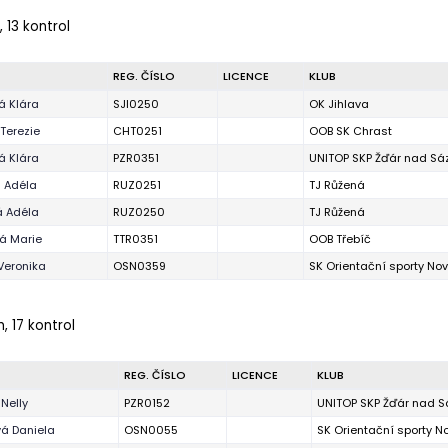
 13 kontrol
REG. ČÍSLO
LICENCE
KLUB
á Klára
SJI0250
OK Jihlava
Terezie
CHT0251
OOB SK Chrast
á Klára
PZR0351
UNITOP SKP Žďár nad Sá
á Adéla
RUZ0251
TJ Růžená
á Adéla
RUZ0250
TJ Růžená
á Marie
TTR0351
OOB Třebíč
Veronika
OSN0359
SK Orientační sporty No
, 17 kontrol
REG. ČÍSLO
LICENCE
KLUB
Nelly
PZR0152
UNITOP SKP Žďár nad 
vá Daniela
OSN0055
SK Orientační sporty 