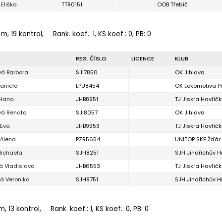
Eliška
TTR0151
OOB Třebíč
 m, 19 kontrol,
Rank. koef.
: 1, KS koef.: 0, PB: 0
REG. ČÍSLO
LICENCE
KLUB
á Barbora
SJI7850
OK Jihlava
Daniela
LPU8454
OK Lokomotiva P
 Hana
JHB8951
TJ Jiskra Havlíč
vá Renata
SJI8057
OK Jihlava
 Eva
JHB9953
TJ Jiskra Havlíč
Alena
PZR5654
UNITOP SKP Žďár
ichaela
SJH8251
SJH Jindřichův 
á Vladislava
JHB6553
TJ Jiskra Havlíč
á Veronika
SJH9751
SJH Jindřichův 
m, 13 kontrol,
Rank. koef.
: 1, KS koef.: 0, PB: 0