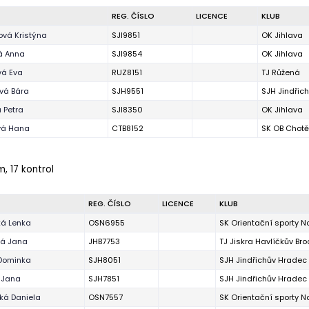
REG. ČÍSLO
LICENCE
KLUB
ová Kristýna
SJI9851
OK Jihlava
á Anna
SJI9854
OK Jihlava
vá Eva
RUZ8151
TJ Růžená
vá Bára
SJH9551
SJH Jindřic
 Petra
SJI8350
OK Jihlava
vá Hana
CTB8152
SK OB Chotě
m, 17 kontrol
REG. ČÍSLO
LICENCE
KLUB
á Lenka
OSN6955
SK Orientační sporty 
á Jana
JHB7753
TJ Jiskra Havlíčkův Bro
 Dominka
SJH8051
SJH Jindřichův Hradec
 Jana
SJH7851
SJH Jindřichův Hradec
ká Daniela
OSN7557
SK Orientační sporty 