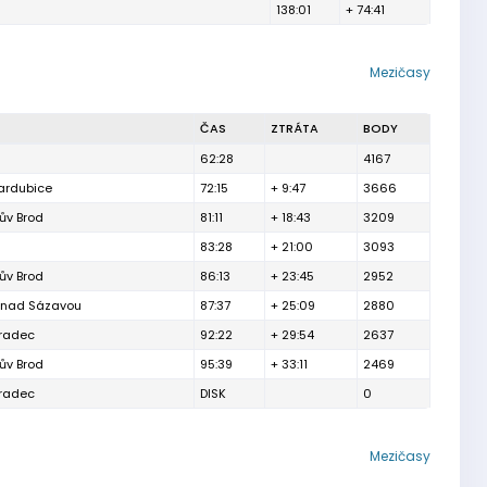
138:01
+ 74:41
Mezičasy
ČAS
ZTRÁTA
BODY
62:28
4167
ardubice
72:15
+ 9:47
3666
kův Brod
81:11
+ 18:43
3209
83:28
+ 21:00
3093
kův Brod
86:13
+ 23:45
2952
 nad Sázavou
87:37
+ 25:09
2880
Hradec
92:22
+ 29:54
2637
kův Brod
95:39
+ 33:11
2469
Hradec
DISK
0
Mezičasy