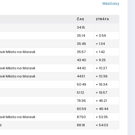
Mezičasy
ČAS
ZTRÁTA
34:15
35:14
+ 0:59
35:49
+ 1:34
Nové Město na Moravě
35:57
+ 1:42
43:40
+ 9:25
Nové Město na Moravě
44:42
+ 10:27
Nové Město na Moravě
44:51
+ 10:36
50:49
+ 16:34
51:12
+ 16:57
79:36
+ 45:21
80:59
+ 46:44
Nové Město na Moravě
87:50
+ 53:35
d
88:18
+ 54:03