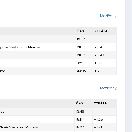
Mezičasy
ČAS
ZTRÁTA
19:57
ty Nové Město na Moravě
28:38
+ 8:41
28:39
+ 8:42
32:53
+ 12:56
dec
43:05
+ 23:08
Mezičasy
ČAS
ZTRÁTA
rod
13:46
15:11
+ 1:25
y Nové Město na Moravě
15:27
+ 1:41