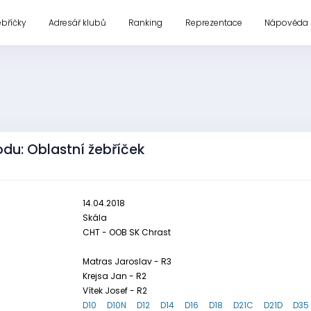
ebříčky
Adresář klubů
Ranking
Reprezentace
Nápověda
du: Oblastní žebříček
14.04.2018
Skála
CHT - OOB SK Chrast
Matras Jaroslav - R3
Krejsa Jan - R2
Vítek Josef - R2
D10
D10N
D12
D14
D16
D18
D21C
D21D
D35