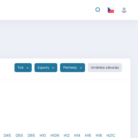
Tisk
Exporty
Přehledy
Stránka závodu
D45
D55
D65
H10
H10N
H12
H14
H16
H18
H21C