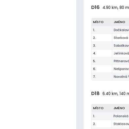
D16
4.90 km, 80 m,
MÍSTO
JMÉNO
1.
Dočkalov
2.
Starková 
3.
Sobotkov
4.
Jelínkov
5.
Pittnerov
6.
Nešporov
7.
Novotná 
D18
6.40 km, 140 m
MÍSTO
JMÉNO
1.
Polanská 
2.
Stoklaso