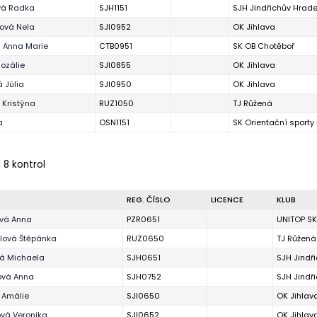
vá Radka
SJH1151
SJH Jindřichův Hrad
rová Nela
SJI0952
OK Jihlava
 Anna Marie
CTB0951
SK OB Chotěboř
ozálie
SJI0855
OK Jihlava
 Júlia
SJI0950
OK Jihlava
 Kristýna
RUZ1050
TJ Růžená
a
OSN1151
SK Orientační sport
 8 kontrol
REG. ČÍSLO
LICENCE
KLUB
ová Anna
PZR0651
UNITOP SK
lová Štěpánka
RUZ0650
TJ Růžená
á Michaela
SJH0651
SJH Jindř
ová Anna
SJH0752
SJH Jindř
 Amálie
SJI0650
OK Jihlav
ová Veronika
SJI0652
OK Jihlav