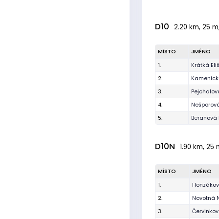
D10
2.20 km, 25 m,
MÍSTO
JMÉNO
1.
Krátká Eli
2.
Kamenická
3.
Pejchalo
4.
Nešporová
5.
Beranová 
D10N
1.90 km, 25 
MÍSTO
JMÉNO
1.
Honzákov
2.
Novotná N
3.
Červinkov