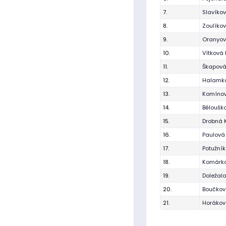
7.
Slavíko
8.
Zoulíko
9.
Oranyov
10.
Vítková
11.
Škapová
12.
Halamko
13.
Komínov
14.
Běloušk
15.
Drobná 
16.
Paulová
17.
Potužní
18.
Komárk
19.
Doležal
20.
Boučkov
21.
Horákov