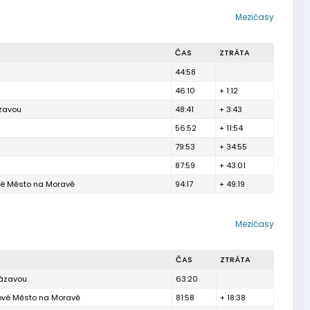
Mezičasy
ČAS
ZTRÁTA
44:58
46:10
+ 1:12
zavou
48:41
+ 3:43
56:52
+ 11:54
79:53
+ 34:55
87:59
+ 43:01
vé Město na Moravě
94:17
+ 49:19
Mezičasy
ČAS
ZTRÁTA
Sázavou
63:20
Nové Město na Moravě
81:58
+ 18:38