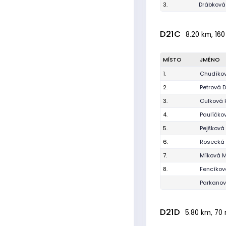
3.
Drábková 
D21C
8.20 km, 160
MÍSTO
JMÉNO
1.
Chudíkov
2.
Petrová 
3.
Culková
4.
Paulíčko
5.
Pejšková
6.
Rosecká 
7.
Míková M
8.
Fencíkov
Parkanov
D21D
5.80 km, 70 