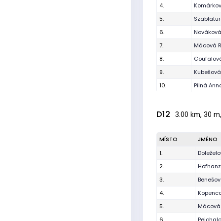
4.
Komárko
5.
Szablatu
6.
Nováková
7.
Mácová R
8.
Coufalová
9.
Kubešová
10.
Pilná Ann
D12
3.00 km, 30 m,
MÍSTO
JMÉNO
1.
Doležel
2.
Hofhanz
3.
Benešov
4.
Kopenc
5.
Mácová
6.
Pejchal