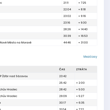
ec
21:11
+ 7:25
22:04
+ 8:18
23:02
+ 9:16
23:16
+ 9:30
28:26
+ 14:40
30:39
+ 16:53
y Nové Město na Moravě
44:46
+ 31:00
Mezičasy
ČAS
ZTRÁTA
P Žďár nad Sázavou
23:42
25:42
+ 2:00
ichův Hradec
28:42
+ 5:00
ichův Hradec
29:09
+ 5:27
a
30:17
+ 6:35
a
31:04
+ 7:22