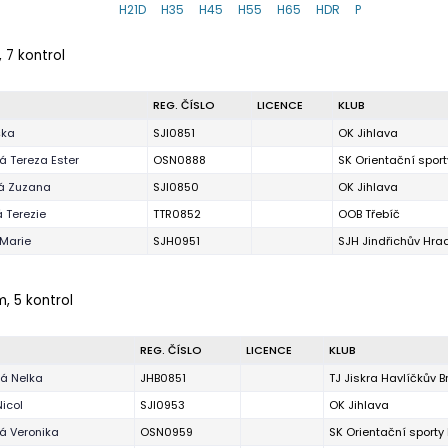
H21D
H35
H45
H55
H65
HDR
P
 7 kontrol
REG. ČÍSLO
LICENCE
KLUB
ška
SJI0851
OK Jihlava
 Tereza Ester
OSN0888
SK Orientační spor
vá Zuzana
SJI0850
OK Jihlava
 Terezie
TTR0852
OOB Třebíč
Marie
SJH0951
SJH Jindřichův Hra
m, 5 kontrol
REG. ČÍSLO
LICENCE
KLUB
á Nelka
JHB0851
TJ Jiskra Havlíčkův B
icol
SJI0953
OK Jihlava
á Veronika
OSN0959
SK Orientační sport