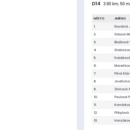
D14
3.90 km, 50 m,
MÍSTO
JMÉNO
1.
Novotná J
2.
Srbová M
3.
Blažková 
4.
Stoklaso
5.
Kubáková
6.
Marečko
7.
Pilná Klá
8.
Jindřicho
9.
Zbínová 
10.
Paulová P
11.
Komárkov
12.
Přibylová
13.
Honzákov