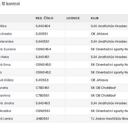
 10 kontrol
REG. ČÍSLO
LICENCE
KLUB
itka
SJH0454
SJH Jindřichův Hradec
ichaela
SJI0551
OK Jihlava
Veronika
SJH0551
SJH Jindřichův Hradec
vá Zuzana
OSN0454
SK Orientační sporty 
 Nela
SJH0451
SJH Jindřichův Hradec
vá Ema
OSN0450
SK Orientační sporty 
ra
OSN0452
SK Orientační sporty 
vá Eliška
SJI0553
OK Jihlava
Aneta
CTB0451
SK OB Chotěboř
avlína
CTB0551
SK OB Chotěboř
á Jindra
SJH0453
SJH Jindřichův Hradec
 Anežka
OSN0551
SK Orientační sporty 
á Lenka
JHB0551
TJ Jiskra Havlíčkův Bro