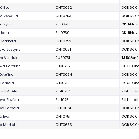
vá Eva
CHT0652
OOB SK C
vá Vendula
CHT0753
OOB SK C
á Sylva
SJI0751
OK Jihlav
 Hana
SJI0750
OK Jihlav
 Markéta
CHT0752
OOB SK C
vá Justýna
CHT0651
OOB SK C
á Vendula
RUZ0751
TJ Růžená
ová Kateřina
CTB0752
SK OB Cho
Kateřina
CHT0654
OOB SK C
 Barbora
CTB0753
SK OB Cho
ková Adéla
SJH0754
SJH Jindř
ová Zbyňka
SJH0751
SJH Jindř
ová Barbora
CHT0660
OOB SK C
á Eva
CHT0751
OOB SK C
á Markéta
CHT0653
OOB SK C