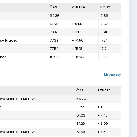
ČAS
ZTRÁTA
BODY
62:36
2186
63:31
+ 0:55
2157
73:45
+ 11:09
1841
hův Hradec
77:32
+ 14:56
1724
77:54
+ 15:18
1712
boř
104:41
+ 42:05
884
Mezičasy
ČAS
ZTRÁTA
Nové Město na Moravě
56:20
d
57:55
+ 1:35
61:03
+ 4:43
61:29
+ 5:09
Nové Město na Moravě
61:59
+ 5:39