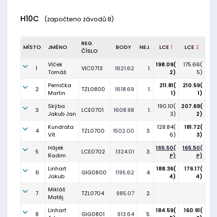
H10C
(započteno závodů:8)
REG.
MÍSTO
JMÉNO
BODY
NEJ.
LCE
1
LCE
2
ČÍSLO
Vlček
198.09(
175.66(
1
VIC0713
1621.62
1.
Tomáš
2)
5)
Pernička
211.81(
210.59(
2
TZL0800
1618.69
1.
Martin
1)
1)
Skýba
190.10(
207.69(
3
LCE0701
1608.98
1.
Jakub Jan
3)
2)
Kundrata
128.84(
181.72(
4
TZL0700
1502.00
3.
Vít
6)
3)
Hájek
165.50(
165.50(
5
LCE0702
1324.01
3.
Radim
P)
P)
Linhart
188.36(
176.17(
6
GIG0800
1195.62
4.
Jakub
4)
4)
Mikláš
7
TZL0704
985.07
2.
Matěj
Linhart
184.59(
160.91(
8
GIG0801
913.64
5.