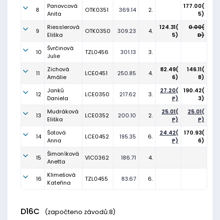
Panovcová
177.00(
8
OTK0351
369.14
2.
Anita
5)
Riesslerová
124.31(
0.00(
9
OTK0350
309.23
4.
Eliška
5)
D)
Švrčinová
10
TZL0456
301.13
3.
Julie
Zichová
82.49(
146.11(
11
LCE0451
250.85
4.
Amálie
6)
8)
Janků
27.20(
190.42(
12
LCE0350
217.62
3.
Daniela
P)
3)
Mudráková
25.01(
25.01(
13
LCE0352
200.10
2.
Eliška
P)
P)
Šotová
24.42(
170.93(
14
LCE0452
195.35
6.
Anna
P)
6)
Šimoníková
15
VIC0362
186.71
4.
Anetta
Klimešová
16
TZL0455
83.67
6.
Kateřina
D16C
(započteno závodů:8)