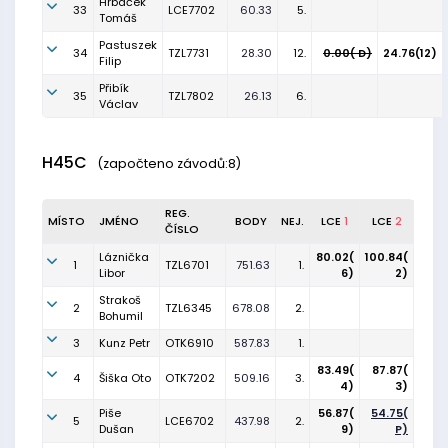
Hrbáček
33
LCE7702
60.33
5.
Tomáš
Pastuszek
34
TZL7731
28.30
12.
0.00( D)
24.76(12)
Filip
Přibík
35
TZL7802
26.13
6.
Václav
H45C
(započteno závodů:8)
REG.
MÍSTO
JMÉNO
BODY
NEJ.
LCE
1
LCE
2
ČÍSLO
Láznička
80.02(
100.84(
1
TZL6701
751.63
1.
Libor
6)
2)
Strakoš
2
TZL6345
678.08
2.
Bohumil
3
Kunz Petr
OTK6910
587.83
1.
83.49(
87.87(
4
Šiška Oto
OTK7202
509.16
3.
4)
3)
Piše
56.87(
54.75(
5
LCE6702
437.98
2.
Dušan
9)
P)