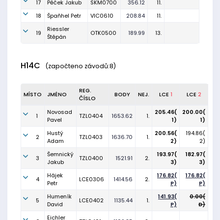
17
Pěček Jakub
SKM0700
356.12
11.
18
Špaňhel Petr
VIC0610
208.84
11.
Riessler
19
OTK0500
189.99
13.
Štěpán
H14C
(započteno závodů:8)
REG.
MÍSTO
JMÉNO
BODY
NEJ.
LCE
1
LCE
2
ČÍSLO
Novosad
205.46(
200.00(
1
TZL0404
1653.62
1.
Pavel
1)
1)
Hustý
200.56(
194.86(
2
TZL0403
1636.70
1.
Adam
2)
2)
Šemnický
193.97(
182.97(
3
TZL0400
1521.91
2.
Jakub
3)
3)
Hájek
176.82(
176.82(
4
LCE0306
1414.56
2.
Petr
P)
P)
Humeník
141.93(
0.00(
5
LCE0402
1135.44
1.
David
P)
D)
Eichler