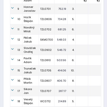
Adam
5)
6)
Honner
9
TZL0701
752.19
3.
Jaroslav
Hozík
10
TZL0806
734.28
5.
Štěpán
Novotný
11
TZL0702
681.25
6.
Miloš
Pěček
12
SKM0700
548.03
4.
Jakub
Slováček
13
TZL0902
546.72
4.
Ondřej
Pavlík
14
TZL0810
503.56
6.
Adam
Truneček
15
TZL0705
414.06
10.
Jakub
Přibík
16
TZL0807
406.70
8.
Martin
Sikora
17
TZL0707
287.17
11.
Jan
Veselý
18
VIC0712
214.89
5.
Štěpán