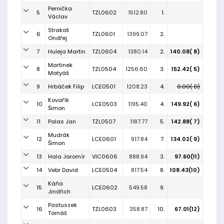
Pernička
5
TZL0602
1512.80
1.
Václav
Strakoš
6
TZL0601
1399.07
2.
Ondřej
7
Huleja Martin
TZL0604
1380.14
2.
140.08( 8)
Martinek
8
TZL0504
1256.60
3.
152.42( 5)
Matyáš
9
Hrbáček Filip
LCE0501
1208.23
4.
0.00( D)
Kovařík
10
LCE0503
1195.40
4.
149.92( 6)
Šimon
11
Palas Jan
TZL0507
1187.77
5.
142.88( 7)
Mudrák
12
LCE0601
917.84
7.
134.02( 9)
Šimon
13
Hala Jaromír
VIC0606
888.94
3.
97.60(11)
14
Vebr David
LCE0504
817.54
8.
108.43(10)
Káňa
15
LCE0602
549.58
9.
Jindřich
Pastuszek
16
TZL0603
358.87
10.
67.01(12)
Tomáš