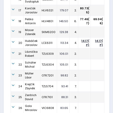
Svatopluk
Končák
80.73(
17
HLV6321
179.07
2.
Jaroslav
5)
Peška
77.46(
69.04(
18
HLV4801
146.50
6.
Antonín
7)
6)
Moser
19
SKM6200
129.38
4.
Zdeněk
Hubáček
14.17(
14.17(
20
LCE6311
113.34
4.
Jaroslav
P)
P)
Láznička
21
TZL6309
106.01
2.
Robert
Schäfer
22
TZL6304
105.01
3.
Michal
Müller
23
OTK7201
98.82
2.
Libor
Krejčík
24
TZL5704
93.41
7.
Zbyněk
Zentrich
25
OTK7101
88.31
3.
David
Gola
26
VIC6808
83.65
7.
Miroslav