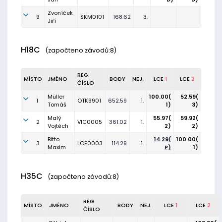
Zvoníček
9
SKM0101
168.62
3.
Jiří
H18C
(započteno závodů:8)
REG.
MÍSTO
JMÉNO
BODY
NEJ.
LCE
1
LCE
2
ČÍSLO
Müller
100.00(
52.59(
1
OTK9901
652.59
1.
Tomáš
1)
3)
Malý
55.97(
59.92(
2
VIC0005
361.02
1.
Vojtěch
2)
2)
Bitto
14.29(
100.00(
3
LCE0003
114.29
1.
Maxim
P)
1)
H35C
(započteno závodů:8)
REG.
MÍSTO
JMÉNO
BODY
NEJ.
LCE
1
LCE
2
ČÍSLO