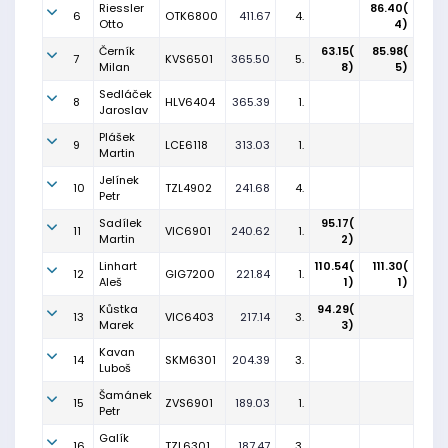
Riessler
86.40(
6
OTK6800
411.67
4.
Otto
4)
Černík
63.15(
85.98(
7
KVS6501
365.50
5.
Milan
8)
5)
Sedláček
8
HLV6404
365.39
1.
Jaroslav
Plášek
9
LCE6118
313.03
1.
Martin
Jelínek
10
TZL4902
241.68
4.
Petr
Sadílek
95.17(
11
VIC6901
240.62
1.
Martin
2)
Linhart
110.54(
111.30(
12
GIG7200
221.84
1.
Aleš
1)
1)
Kůstka
94.29(
13
VIC6403
217.14
3.
Marek
3)
Kavan
14
SKM6301
204.39
3.
Luboš
Šamánek
15
ZVS6901
189.03
1.
Petr
Galík
16
TZL6301
187.47
3.