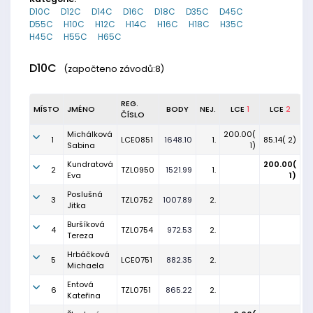
D10C
D12C
D14C
D16C
D18C
D35C
D45C
D55C
H10C
H12C
H14C
H16C
H18C
H35C
H45C
H55C
H65C
D10C
(započteno závodů:8)
REG.
MÍSTO
JMÉNO
BODY
NEJ.
LCE
1
LCE
2
ČÍSLO
Michálková
200.00(
1
LCE0851
1648.10
1.
85.14( 2)
Sabina
1)
Kundratová
200.00(
2
TZL0950
1521.99
1.
Eva
1)
Poslušná
3
TZL0752
1007.89
2.
Jitka
Buršíková
4
TZL0754
972.53
2.
Tereza
Hrbáčková
5
LCE0751
882.35
2.
Michaela
Entová
6
TZL0751
865.22
2.
Kateřina