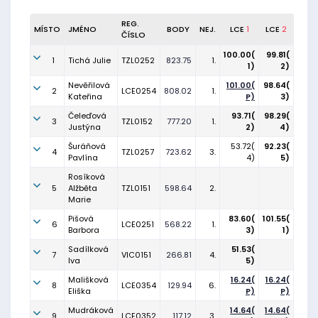
REG.
MÍSTO
JMÉNO
BODY
NEJ.
LCE
1
LCE
2
ČÍSLO
100.00(
99.81(
1
Tichá Julie
TZL0252
823.75
1.
1)
2)
Nevěřilová
101.00(
98.64(
2
LCE0254
808.02
1.
Kateřina
P)
3)
Čeleďová
93.71(
98.29(
3
TZL0152
777.20
1.
Justýna
2)
4)
Šuráňová
53.72(
92.23(
4
TZL0257
723.62
3.
Pavlína
4)
5)
Rosíková
5
Alžběta
TZL0151
598.64
2.
Marie
Pišová
83.60(
101.55(
6
LCE0251
568.22
1.
Barbora
3)
1)
Sadílková
51.53(
7
VIC0151
266.81
4.
Iva
5)
Mališková
16.24(
16.24(
8
LCE0354
129.94
6.
Eliška
P)
P)
Mudráková
14.64(
14.64(
9
LCE0352
117.12
3.