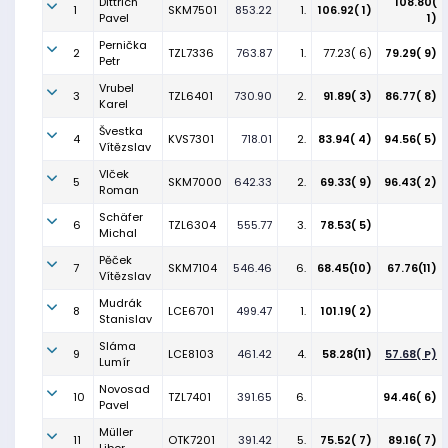
Dittrich
108.80(
1
SKM7501
853.22
1.
106.92( 1)
Pavel
1)
Pernička
2
TZL7336
763.87
1.
77.23( 6)
79.29( 9)
Petr
Vrubel
3
TZL6401
730.90
2.
91.89( 3)
86.77( 8)
Karel
Švestka
4
KVS7301
718.01
2.
83.94( 4)
94.56( 5)
Vítězslav
Vlček
5
SKM7000
642.33
2.
69.33( 9)
96.43( 2)
Roman
Schäfer
6
TZL6304
555.77
3.
78.53( 5)
Michal
Pěček
7
SKM7104
546.46
6.
68.45(10)
67.76(11)
Vítězslav
Mudrák
8
LCE6701
499.47
1.
101.19( 2)
Stanislav
Sláma
9
LCE8103
461.42
4.
58.28(11)
57.68( P)
Lumír
Novosad
10
TZL7401
391.65
6.
94.46( 6)
Pavel
Müller
11
OTK7201
391.42
5.
75.52( 7)
89.16( 7)