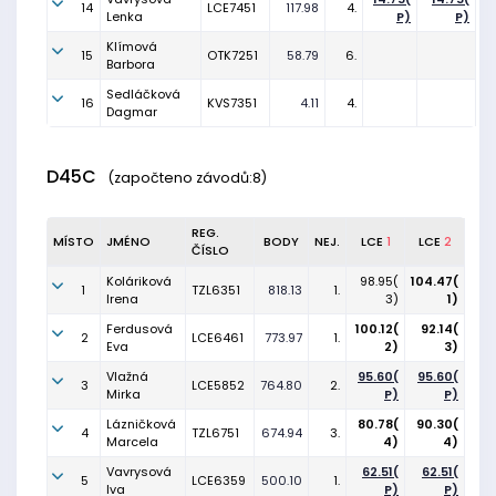
14
LCE7451
117.98
4.
Lenka
P)
P)
Klímová
15
OTK7251
58.79
6.
Barbora
Sedláčková
16
KVS7351
4.11
4.
Dagmar
D45C
(započteno závodů:8)
REG.
MÍSTO
JMÉNO
BODY
NEJ.
LCE
1
LCE
2
ČÍSLO
Koláriková
98.95(
104.47(
1
TZL6351
818.13
1.
Irena
3)
1)
Ferdusová
100.12(
92.14(
2
LCE6461
773.97
1.
Eva
2)
3)
Vlažná
95.60(
95.60(
3
LCE5852
764.80
2.
Mirka
P)
P)
Lázničková
80.78(
90.30(
4
TZL6751
674.94
3.
Marcela
4)
4)
Vavrysová
62.51(
62.51(
5
LCE6359
500.10
1.
Iva
P)
P)