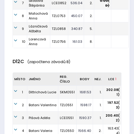
Škodová
0.00(
7
LCE0852
536.04
2.
Štěpánka
D)
Matochová
8
TZL0753
450.07
2.
Anna
Lázničková
9
TZL0858
340.87
5.
Alžběta
Lorencová
10
TZL0756
161.03
8.
Anna
D12C
(započteno závodů:8)
REG.
MÍSTO
JMÉNO
BODY
NEJ.
LCE
1
ČÍSLO
202.08(
1
Dittrichová Lucie
SKM0551
1681.53
1.
1)
197.52(
2
Batani Valentina
TZL0551
1598.17
1.
3)
200.40(
3
Pišová Adéla
LCE0551
1590.37
1.
2)
163.43(
4
Batani Valeria
TZL0550
1566.40
2.
4)