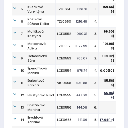
Kusáková
159.66(
5
TZL0651
1361.01
1.
Valentýna
5)
Rosíková
6
TZL0650
1216.46
4.
Růžena Eliška
Mališková
99.60(
7
LCE0552
1060.31
3.
Kristýna
9)
Matochová
101.98(
8
TZL0552
1022.99
4.
Adéla
8)
Ochodnická
109.02(
9
LCE0553
768.07
2.
Sára
7)
Špendlíková
10
LCE0554
678.74
4.
0.00(10)
Monika
Burkartová
115.56(
11
VIC0658
530.88
3.
Sabina
6)
55.96(
12
Helštýnová Nikol
LCE0555
447.66
5.
P)
Dostálková
13
LCE0556
144.06
6.
Martina
Brychtová
14
LCE0653
141.09
8.
17.64( P)
Adriana