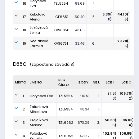
Horynová
16
TZL5254
89.69
4.
Eva
Kukolová
6.30(
44.10(
17
LCE6651
50.40
5.
Alena
P)
5)
Lukůvková
18
KVS6850
48.65
8.
Lenka
Sedláková
29.28(
19
KVS6751
33.46
6.
Jarmila
6)
D55C
(započteno závodů:8)
REG.
MÍSTO
JMÉNO
BODY
NEJ.
LCE
1
LCE
2
ČÍSLO
91.15(
106.70(
1
Horynová Eva
TZL5254
810.51
1.
3)
2)
Žaludková
2
TZL5954
718.34
1.
Miroslava
Krejčíková
56.30(
86.16(
3
TZL6262
673.09
3.
Monika
5)
4)
Polášková
102.94(
106.88(
4
TZL6052
471.87
1.
Kamila
2)
1)