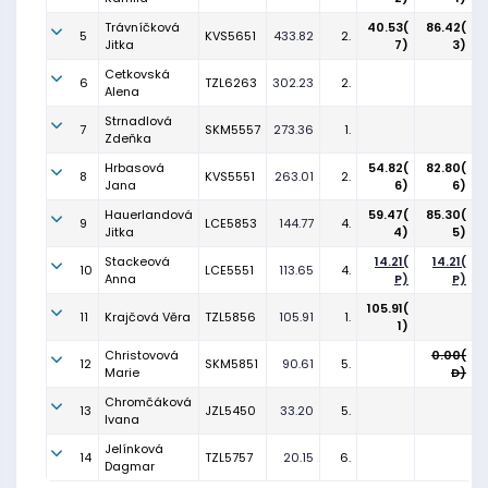
Trávníčková
40.53(
86.42(
5
KVS5651
433.82
2.
Jitka
7)
3)
Cetkovská
6
TZL6263
302.23
2.
Alena
Strnadlová
7
SKM5557
273.36
1.
Zdeňka
Hrbasová
54.82(
82.80(
8
KVS5551
263.01
2.
Jana
6)
6)
Hauerlandová
59.47(
85.30(
9
LCE5853
144.77
4.
Jitka
4)
5)
Stackeová
14.21(
14.21(
10
LCE5551
113.65
4.
Anna
P)
P)
105.91(
11
Krajčová Věra
TZL5856
105.91
1.
1)
Christovová
0.00(
12
SKM5851
90.61
5.
Marie
D)
Chromčáková
13
JZL5450
33.20
5.
Ivana
Jelínková
14
TZL5757
20.15
6.
Dagmar