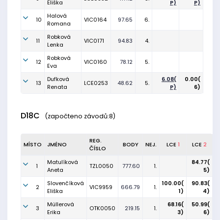
Eliška
P)
P)
Halová
10
VIC0164
97.65
6.
Romana
Robková
11
VIC0171
94.83
4.
Lenka
Robková
12
VIC0160
78.12
5.
Eva
Dufková
6.08(
0.00(
13
LCE0253
48.62
5.
Renata
P)
6)
D18C
(započteno závodů:8)
REG.
MÍSTO
JMÉNO
BODY
NEJ.
LCE
1
LCE
2
ČÍSLO
Matulíková
84.77(
1
TZL0050
777.60
1.
Aneta
5)
Slovenčíková
100.00(
90.83(
2
VIC9959
666.79
1.
Eliška
1)
4)
Müllerová
68.16(
50.99(
3
OTK0050
219.15
1.
Erika
3)
6)