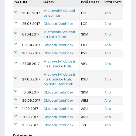
DATUM
NÁZEV
POŘADATEL
VÝSLEDKY
Mistrovství oblasti
25.03.2017
LCE
Ano
ve sprintu
25.03.2017
Oblastní žebříček
LCE
Ano
Mistrovství oblasti
01.04.2017
SKM
Ano
na krátké trati
08.04.2017
Oblastní žebříček
OOL
Ano
20.05.2017
Oblastní žebříček
KVS
Ano
Mistrovství oblasti
27.05.2017
VIC
Ano
na klasické trati
Mistrovství oblasti
24.06.2017
na klasické trati,
KSU
Ano
oblastní žebříček
16.09.2017
Oblastní žebříček
SKM
Ano
30.09.2017
Oblastní žebříček
ABM
Ano
14.10.2017
Oblastní žebříček
ASU
Ano
14.10.2017
Oblastní žebříček
ASU
Ano
21.10.2017
Oblastní žebříček
TZL
Ano
Kategorie: