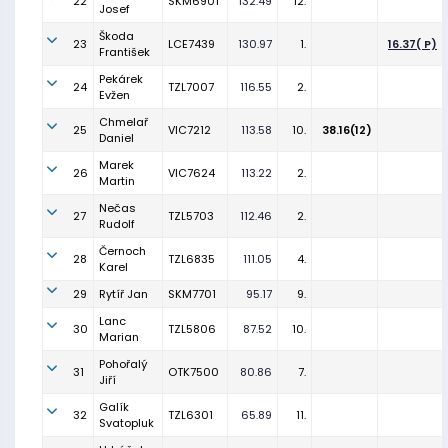
22
SKM6901
132.49
12.
Josef
Škoda
23
LCE7439
130.97
1.
16.37( P)
František
Pekárek
24
TZL7007
116.55
2.
Evžen
Chmelař
25
VIC7212
113.58
10.
38.16(12)
Daniel
Marek
26
VIC7624
113.22
2.
Martin
Nečas
27
TZL5703
112.46
2.
Rudolf
Černoch
28
TZL6835
111.05
4.
Karel
29
Rytíř Jan
SKM7701
95.17
9.
Lanc
30
TZL5806
87.52
10.
Marian
Pohořalý
31
OTK7500
80.86
7.
Jiří
Galík
32
TZL6301
65.89
11.
Svatopluk