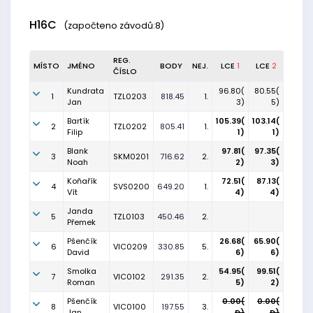
H16C
(započteno závodů:8)
REG.
MÍSTO
JMÉNO
BODY
NEJ.
LCE
1
LCE
2
ČÍSLO
Kundrata
96.80(
80.55(
1
TZL0203
818.45
1.
Jan
3)
5)
Bartík
105.39(
103.14(
2
TZL0202
805.41
1.
Filip
1)
1)
Blank
97.81(
97.35(
3
SKM0201
716.62
2.
Noah
2)
3)
Koňařík
72.51(
87.13(
4
SVS0200
649.20
1.
Vít
4)
4)
Janda
5
TZL0103
450.46
2.
Přemek
Pšenčík
26.68(
65.90(
6
VIC0209
330.85
5.
David
6)
6)
Smolka
54.95(
99.51(
7
VIC0102
291.35
2.
Roman
5)
2)
Pšenčík
0.00(
0.00(
8
VIC0100
197.55
3.
Jan
D)
D)