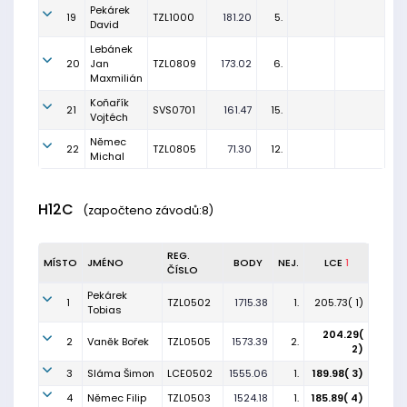
Pekárek
19
TZL1000
181.20
5.
David
Lebánek
20
Jan
TZL0809
173.02
6.
Maxmilián
Koňařík
21
SVS0701
161.47
15.
Vojtéch
Němec
22
TZL0805
71.30
12.
Michal
H12C
(započteno závodů:8)
REG.
MÍSTO
JMÉNO
BODY
NEJ.
LCE
1
ČÍSLO
Pekárek
1
TZL0502
1715.38
1.
205.73( 1)
Tobias
204.29(
2
Vaněk Bořek
TZL0505
1573.39
2.
2)
3
Sláma Šimon
LCE0502
1555.06
1.
189.98( 3)
4
Němec Filip
TZL0503
1524.18
1.
185.89( 4)