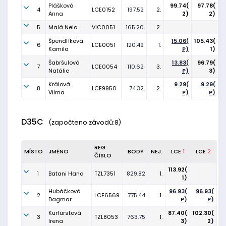
Plášková
99.74(
97.78(
4
LCE0152
197.52
2.
Anna
2)
2)
5
Malá Nela
VIC0051
165.20
2.
Špendlíková
15.06(
105.43(
6
LCE0051
120.49
1.
Kamila
P)
1)
Šabršulová
13.83(
96.79(
7
LCE0054
110.62
3.
Natálie
P)
3)
Králová
9.29(
9.29(
8
LCE9950
74.32
2.
Vilma
P)
P)
D35C
(započteno závodů:8)
REG.
MÍSTO
JMÉNO
BODY
NEJ.
LCE
1
LCE
2
ČÍSLO
113.92(
1
Batani Hana
TZL7351
829.82
1.
1)
Hubáčková
96.93(
96.93(
2
LCE6569
775.44
1.
Dagmar
P)
P)
Kurfürstová
87.40(
102.30(
3
TZL8053
763.75
1.
Irena
3)
2)