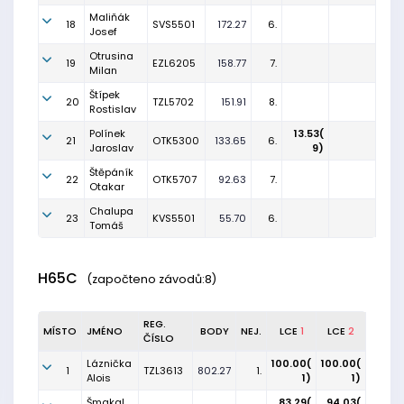
Maliňák
18
SVS5501
172.27
6.
Josef
Otrusina
19
EZL6205
158.77
7.
Milan
Štípek
20
TZL5702
151.91
8.
Rostislav
Polínek
13.53(
21
OTK5300
133.65
6.
Jaroslav
9)
Štěpáník
22
OTK5707
92.63
7.
Otakar
Chalupa
23
KVS5501
55.70
6.
Tomáš
H65C
(započteno závodů:8)
REG.
MÍSTO
JMÉNO
BODY
NEJ.
LCE
1
LCE
2
ČÍSLO
Láznička
100.00(
100.00(
1
TZL3613
802.27
1.
Alois
1)
1)
Šmakal
83.29(
94.03(