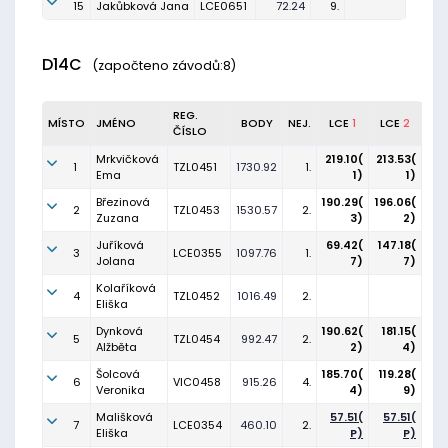
15
Jakůbková Jana
LCE0651
72.24
9.
D14C
(započteno závodů:8)
REG.
MÍSTO
JMÉNO
BODY
NEJ.
LCE
1
LCE
2
ČÍSLO
Mrkvičková
219.10(
213.53(
1
TZL0451
1730.92
1.
Ema
1)
1)
Březinová
190.29(
196.06(
2
TZL0453
1530.57
2.
Zuzana
3)
2)
Juříková
69.42(
147.18(
3
LCE0355
1097.76
1.
Jolana
7)
7)
Kolaříková
4
TZL0452
1016.49
2.
Eliška
Dynková
190.62(
181.15(
5
TZL0454
992.47
2.
Alžběta
2)
4)
Šolcová
185.70(
119.28(
6
VIC0458
915.26
4.
Veronika
4)
9)
Mališková
57.51(
57.51(
7
LCE0354
460.10
2.
Eliška
P)
P)