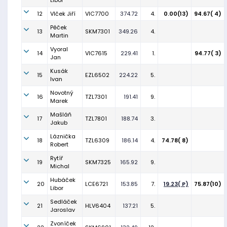
Libor
12
Vlček Jiří
VIC7700
374.72
4.
0.00(13)
94.67( 4)
Pěček
13
SKM7301
349.26
4.
Martin
Vyoral
14
VIC7615
229.41
1.
94.77( 3)
Jan
Kusák
15
EZL6502
224.22
5.
Ivan
Novotný
16
TZL7301
191.41
9.
Marek
Mašláň
17
TZL7801
188.74
3.
Jakub
Láznička
18
TZL6309
186.14
4.
74.78( 8)
Robert
Rytíř
19
SKM7325
165.92
9.
Michal
Hubáček
20
LCE6721
153.85
7.
19.23( P)
75.87(10)
Libor
Sedláček
21
HLV6404
137.21
5.
Jaroslav
Zvoníček