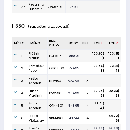
Řezanina
27
ZVS6601
26.54
11.
Lubomír
H55C
(započteno závodů:8)
REG.
MÍSTO
JMÉNO
BODY
NEJ.
LCE
1
LCE
2
ČÍSLO
Plášek
103.87(
103.15(
1
LCE6118
858.01
1.
Martin
1)
1)
Tomášek
93.45(
73.31(
2
OTK5800
724.35
1.
Pavel
3)
7)
Peška
3
HLV4801
623.66
3.
Antonín
Hrbas
82.24(
102.33(
4
KVS5301
604.99
2.
Vladimír
5)
2)
Šidla
82.41(
5
OTK4601
543.95
4.
Antonín
4)
Pěček
64.22(
6
SKM4903
437.44
4.
Vítězslav
8)
Slezák
52.64(
52.64(