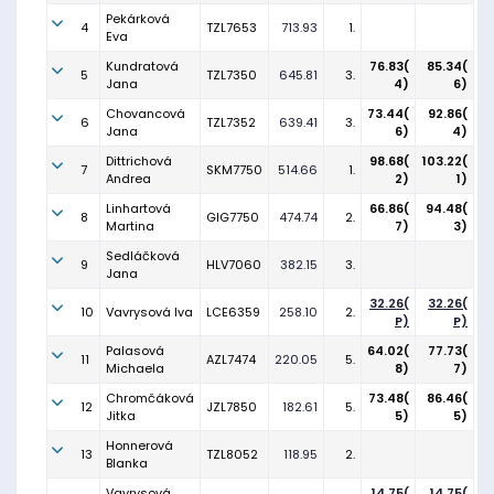
Pekárková
4
TZL7653
713.93
1.
Eva
Kundratová
76.83(
85.34(
5
TZL7350
645.81
3.
Jana
4)
6)
Chovancová
73.44(
92.86(
6
TZL7352
639.41
3.
Jana
6)
4)
Dittrichová
98.68(
103.22(
7
SKM7750
514.66
1.
Andrea
2)
1)
Linhartová
66.86(
94.48(
8
GIG7750
474.74
2.
Martina
7)
3)
Sedláčková
9
HLV7060
382.15
3.
Jana
32.26(
32.26(
10
Vavrysová Iva
LCE6359
258.10
2.
P)
P)
Palasová
64.02(
77.73(
11
AZL7474
220.05
5.
Michaela
8)
7)
Chromčáková
73.48(
86.46(
12
JZL7850
182.61
5.
Jitka
5)
5)
Honnerová
13
TZL8052
118.95
2.
Blanka
Vavrysová
14.75(
14.75(