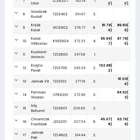
7
LCE6207
421.14
1.
Libor
P)
P)
Slováček
8
TZL5402
391.87
3.
Rudolf
Kršák
81.79(
86.83(
9
VIC5902
376.77
6.
Karel
6)
6)
Kaloč
55.94(
87.76(
10
KVS5904
372.33
4.
Vítězslav
7)
5)
Kusbach
11
TZL5800
347.58
1.
Antonín
Krajča
102.68(
12
TZL5705
343.34
2.
Pavel
2)
91.03(
13
Jelínek Vít
TZL5102
277.18
2.
4)
Panovec
94.52(
14
OTK6201
273.98
3.
Vladan
3)
Háj
15
TZL5601
209.65
2.
Bohumil
Chromčák
45.07(
63.75(
16
JZL5201
207.34
8.
František
8)
9)
Jelínek
17
TZL4902
194.44
2.
Petr