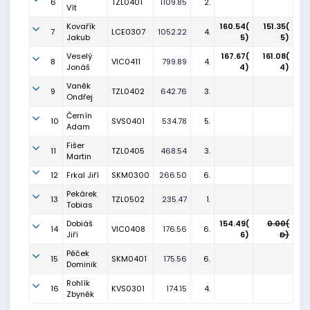
6
TZL0401
1109.85
2.
Vít
Kovařík
160.54(
151.35(
7
LCE0307
1052.22
4.
Jakub
5)
5)
Veselý
167.67(
161.08(
8
VIC0411
799.89
4.
Jonáš
4)
4)
Vaněk
9
TZL0402
642.76
3.
Ondřej
Černín
10
SVS0401
534.78
5.
Adam
Fišer
11
TZL0405
468.54
3.
Martin
12
Frkal Jiří
SKM0300
266.50
6.
Pekárek
13
TZL0502
235.47
1.
Tobias
Dobiáš
154.49(
0.00(
14
VIC0408
176.56
6.
Jiří
6)
D)
Pěček
15
SKM0401
175.56
6.
Dominik
Rohlík
16
KVS0301
174.15
4.
Zbyněk