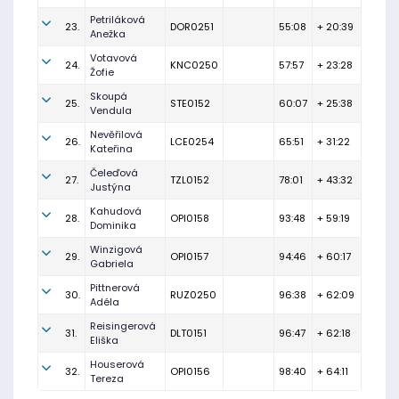
Petriláková
23.
DOR0251
55:08
+ 20:39
Anežka
Votavová
24.
KNC0250
57:57
+ 23:28
Žofie
Skoupá
25.
STE0152
60:07
+ 25:38
Vendula
Nevěřilová
26.
LCE0254
65:51
+ 31:22
Kateřina
Čeleďová
27.
TZL0152
78:01
+ 43:32
Justýna
Kahudová
28.
OPI0158
93:48
+ 59:19
Dominika
Winzigová
29.
OPI0157
94:46
+ 60:17
Gabriela
Pittnerová
30.
RUZ0250
96:38
+ 62:09
Adéla
Reisingerová
31.
DLT0151
96:47
+ 62:18
Eliška
Houserová
32.
OPI0156
98:40
+ 64:11
Tereza