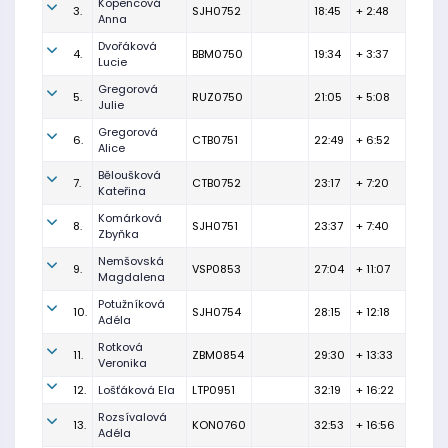
Kopencová
3.
SJH0752
18:45
+ 2:48
Anna
Dvořáková
4.
BBM0750
19:34
+ 3:37
Lucie
Gregorová
5.
RUZ0750
21:05
+ 5:08
Julie
Gregorová
6.
CTB0751
22:49
+ 6:52
Alice
Běloušková
7.
CTB0752
23:17
+ 7:20
Kateřina
Komárková
8.
SJH0751
23:37
+ 7:40
Zbyňka
Nemšovská
9.
VSP0853
27:04
+ 11:07
Magdalena
Potužníková
10.
SJH0754
28:15
+ 12:18
Adéla
Rotková
11.
ZBM0854
29:30
+ 13:33
Veronika
12.
Lošťáková Ela
LTP0951
32:19
+ 16:22
Rozsívalová
13.
KON0760
32:53
+ 16:56
Adéla