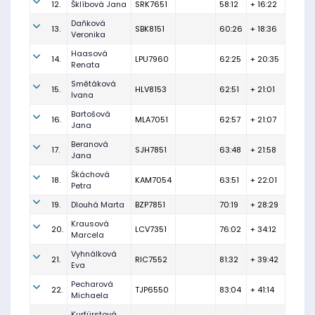
12.
Šklíbová Jana
SRK7651
58:12
+ 16:22
Daňková
13.
SBK8151
60:26
+ 18:36
Veronika
Haasová
14.
LPU7960
62:25
+ 20:35
Renata
Smětáková
15.
HLV8153
62:51
+ 21:01
Ivana
Bartošová
16.
MLA7051
62:57
+ 21:07
Jana
Beranová
17.
SJH7851
63:48
+ 21:58
Jana
Škáchová
18.
KAM7054
63:51
+ 22:01
Petra
19.
Dlouhá Marta
BZP7851
70:19
+ 28:29
Krausová
20.
LCV7351
76:02
+ 34:12
Marcela
Vyhnálková
21.
RIC7552
81:32
+ 39:42
Eva
Pecharová
22.
TJP6550
83:04
+ 41:14
Michaela
Kurfürstová