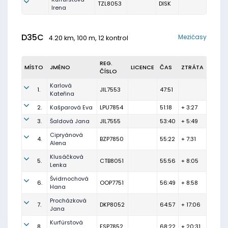
TZL8053
DISK
Irena
D35C
Mezičasy
4.20 km, 100 m, 12 kontrol
REG.
MÍSTO
JMÉNO
LICENCE
ČAS
ZTRÁTA
ČÍSLO
Karlová
1.
JIL7553
47:51
Kateřina
2.
Kašparová Eva
LPU7854
51:18
+ 3:27
3.
Šaldová Jana
JIL7555
53:40
+ 5:49
Cipryánová
4.
BZP7850
55:22
+ 7:31
Alena
Klusáčková
5.
CTB8051
55:56
+ 8:05
Lenka
Švidrnochová
6.
OOP7751
56:49
+ 8:58
Hana
Procházková
7.
DKP8052
64:57
+ 17:06
Jana
Kurfürstová
8.
FSP7852
68:22
+ 20:31