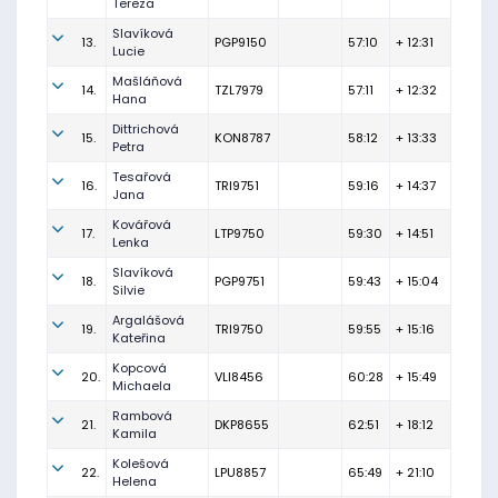
Tereza
Slavíková
13.
PGP9150
57:10
+ 12:31
Lucie
Mašláňová
14.
TZL7979
57:11
+ 12:32
Hana
Dittrichová
15.
KON8787
58:12
+ 13:33
Petra
Tesařová
16.
TRI9751
59:16
+ 14:37
Jana
Kovářová
17.
LTP9750
59:30
+ 14:51
Lenka
Slavíková
18.
PGP9751
59:43
+ 15:04
Silvie
Argalášová
19.
TRI9750
59:55
+ 15:16
Kateřina
Kopcová
20.
VLI8456
60:28
+ 15:49
Michaela
Rambová
21.
DKP8655
62:51
+ 18:12
Kamila
Kolešová
22.
LPU8857
65:49
+ 21:10
Helena