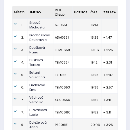
REG.
MÍSTO
JMÉNO
LICENCE
ČAS
ZTRÁTA
ČÍSLO
Srbová
1.
SJI0551
16:41
Michaela
Procházková
2.
ADA0651
18:28
+ 1:47
Doubravka
Doušková
3.
TBM0659
19:06
+ 2:25
Hana
Dušková
4.
TBM0554
19:12
+ 2:31
Tereza
Batani
5.
TZL0551
19:28
+ 2:47
Valentina
Fuchsová
6.
TBM0653
19:38
+ 2:57
Ema
Výchová
7.
KOR0550
19:52
+ 3:11
Veronika
Hlaváčová
7.
TBM0660
19:52
+ 3:11
Lucie
Doleželová
9.
PZR0651
20:06
+ 3:25
Anna