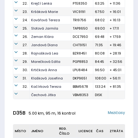
22.
Krejčí Lenka
PTE8350
63:25
+ 11:36
23.
Kršáková Marie
VIC9191
67:50
+ 16:01
24.
Kovářová Tereza
TRI9756
68:02
+ 16:13
25.
Slotová Jarmila
TAP8650
69:00
+ 17:11
26.
Zeman Klára
DCE7950
69:48
+ 17:59
27.
Jandová Diana
CHT9151
71:35
+ 19:46
28.
Rajnošková Lea
BZR8451
80:08
+ 28:19
29.
Marečková Edita
PGP8853
84:45
+ 32:56
30.
Krtičková Anna
LPU8484
96:50
+ 45:01
31.
Klašková Josefina
DKP9651
108:00
+ 56:11
32.
Kačírková Tereza
BBM5678
133:24
+ 81:35
Čechová Jitka
VBM8353
DISK
D35B
Mezičasy
5.00 km, 95 m, 16 kontrol
REG.
MÍSTO
JMÉNO
LICENCE
ČAS
ZTRÁTA
ČÍSLO