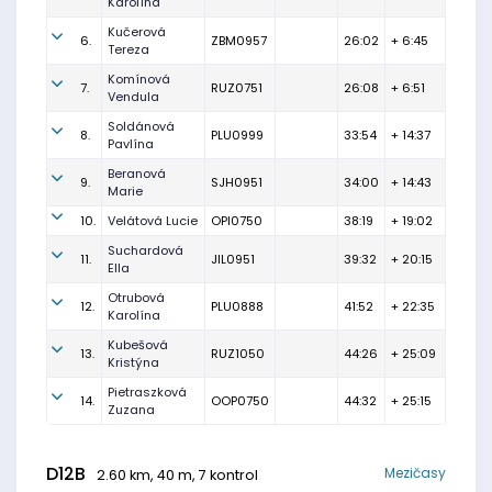
Karolína
Kučerová
6.
ZBM0957
26:02
+ 6:45
Tereza
Komínová
7.
RUZ0751
26:08
+ 6:51
Vendula
Soldánová
8.
PLU0999
33:54
+ 14:37
Pavlína
Beranová
9.
SJH0951
34:00
+ 14:43
Marie
10.
Velátová Lucie
OPI0750
38:19
+ 19:02
Suchardová
11.
JIL0951
39:32
+ 20:15
Ella
Otrubová
12.
PLU0888
41:52
+ 22:35
Karolína
Kubešová
13.
RUZ1050
44:26
+ 25:09
Kristýna
Pietraszková
14.
OOP0750
44:32
+ 25:15
Zuzana
D12B
Mezičasy
2.60 km, 40 m, 7 kontrol