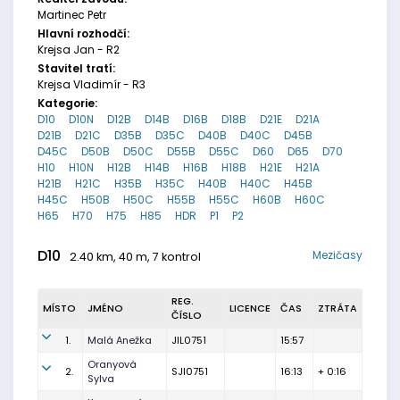
Martinec Petr
Hlavní rozhodčí:
Krejsa Jan - R2
Stavitel tratí:
Krejsa Vladimír - R3
Kategorie:
D10
D10N
D12B
D14B
D16B
D18B
D21E
D21A
D21B
D21C
D35B
D35C
D40B
D40C
D45B
D45C
D50B
D50C
D55B
D55C
D60
D65
D70
H10
H10N
H12B
H14B
H16B
H18B
H21E
H21A
H21B
H21C
H35B
H35C
H40B
H40C
H45B
H45C
H50B
H50C
H55B
H55C
H60B
H60C
H65
H70
H75
H85
HDR
P1
P2
D10
Mezičasy
2.40 km, 40 m, 7 kontrol
REG.
MÍSTO
JMÉNO
LICENCE
ČAS
ZTRÁTA
ČÍSLO
1.
Malá Anežka
JIL0751
15:57
Oranyová
2.
SJI0751
16:13
+ 0:16
Sylva