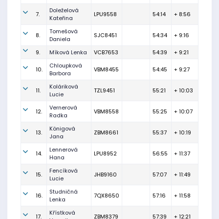
Doleželová
7.
LPU9558
54:14
+ 8:56
Kateřina
Tomešová
8.
SJC8451
54:34
+ 9:16
Daniela
9.
Míková Lenka
VCB7653
54:39
+ 9:21
Chloupková
10.
VBM8455
54:45
+ 9:27
Barbora
Koláriková
11.
TZL9451
55:21
+ 10:03
Lucie
Vernerová
12.
VBM8558
55:25
+ 10:07
Radka
Königová
13.
ZBM8661
55:37
+ 10:19
Jana
Lennerová
14.
LPU8952
56:55
+ 11:37
Hana
Fencíková
15.
JHB9160
57:07
+ 11:49
Lucie
Studničná
16.
7QX8650
57:16
+ 11:58
Lenka
Křístková
17.
ZBM8379
57:39
+ 12:21