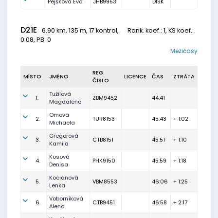
Pejšková Eva
JHB9953
DISK
D21E
6.90 km, 135 m, 17 kontrol,
Rank. koef.
: 1, KS koef.:
0.08, PB: 0
Mezičasy
REG.
MÍSTO
JMÉNO
LICENCE
ČAS
ZTRÁTA
ČÍSLO
Tužilová
1.
ZBM9452
44:41
Magdaléna
Omová
2.
TUR8153
45:43
+ 1:02
Michaela
Gregorová
3.
CTB8151
45:51
+ 1:10
Kamila
Kosová
4.
PHK9150
45:59
+ 1:18
Denisa
Kociánová
5.
VBM8553
46:06
+ 1:25
Lenka
Voborníková
6.
CTB9451
46:58
+ 2:17
Alena