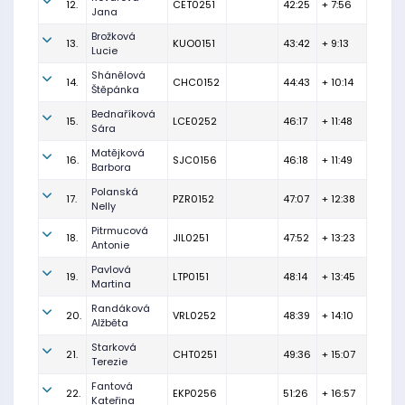
12.
CET0251
42:25
+ 7:56
Jana
Brožková
13.
KUO0151
43:42
+ 9:13
Lucie
Shánělová
14.
CHC0152
44:43
+ 10:14
Štěpánka
Bednaříková
15.
LCE0252
46:17
+ 11:48
Sára
Matějková
16.
SJC0156
46:18
+ 11:49
Barbora
Polanská
17.
PZR0152
47:07
+ 12:38
Nelly
Pitrmucová
18.
JIL0251
47:52
+ 13:23
Antonie
Pavlová
19.
LTP0151
48:14
+ 13:45
Martina
Randáková
20.
VRL0252
48:39
+ 14:10
Alžběta
Starková
21.
CHT0251
49:36
+ 15:07
Terezie
Fantová
22.
EKP0256
51:26
+ 16:57
Kateřina