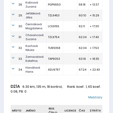
Kožinová
28.
PGP9650
58:18
+ 13:37
Zuzana
Jeřábková
29.
TZL9453
60:10
+ 15:29
Jitka
Čermáková
30.
LCE9155
62:11
+ 17:30
Magdalena
Chovancová
31.
TZL9754
62:24
+ 17:43
Zuzana
Kochová
32.
TUR9358
62:34
+ 17:53
Nikola
Zamazalová
33.
TAP9053
63:16
+ 18:35
Kateřina
Horvátová
34.
ASU9797
67:24
+ 22:43
Hana
D21A
6.30 km, 135 m, 18 kontrol,
Rank. koef.
: 1, KS koef.:
0.08, PB: 0
Mezičasy
REG.
MÍSTO
JMÉNO
LICENCE
ČAS
ZTRÁTA
ČÍSLO