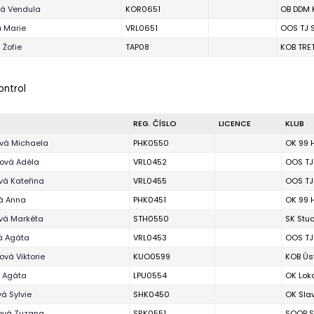
vá Vendula
KOR0651
OB DDM K
 Marie
VRL0651
OOS TJ S
 Žofie
TAP08
KOB TRE
ontrol
REG. ČÍSLO
LICENCE
KLUB
vá Michaela
PHK0550
OK 99 
ová Adéla
VRL0452
OOS TJ
á Kateřina
VRL0455
OOS TJ
á Anna
PHK0451
OK 99 
vá Markéta
STH0550
SK Stu
á Agáta
VRL0453
OOS TJ
ová Viktorie
KUO0599
KOB Úst
á Agáta
LPU0554
OK Lok
á Sylvie
SHK0450
OK Sla
ová Zuzana
SRK0551
SOOB S