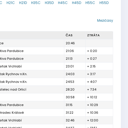
8C
H21C
H21D
H35C
H35D
H45C
H45D
H55C
H55D
Mezičasy
ČAS
ZTRÁTA
ce
20:46
tiva Pardubice
21:06
+ 0:20
tiva Pardubice
21:13
+ 0:27
rtak Vrchlabí
23:01
+ 2:15
ak Rychnov n.Kn.
24:03
+ 3:17
ak Rychnov n.Kn.
24:53
+ 4:07
telec nad Orlicí
28:20
+ 7:34
30:58
+ 10:12
tiva Pardubice
31:15
+ 10:29
Hradec Králové
31:22
+ 10:36
rtak Vrchlabí
32:46
+ 12:00