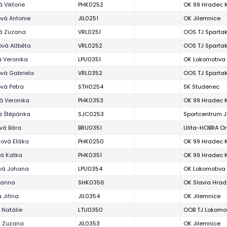
 Viktorie
PHK0252
OK 99 Hradec 
vá Antonie
JIL0251
OK Jilemnice
vá Zuzana
VRL0251
OOS TJ Spartak
vá Alžběta
VRL0252
OOS TJ Spartak
á Veronika
LPU0351
OK Lokomotiva
vá Gabriela
VRL0352
OOS TJ Spartak
vá Petra
STH0254
SK Studenec
á Veronika
PHK0353
OK 99 Hradec 
á Štěpánka
SJC0253
Sportcentrum J
vá Bára
BRU0351
Ulita-HOBRA Or
ová Eliška
PHK0250
OK 99 Hradec 
á Katka
PHK0351
OK 99 Hradec 
vá Johana
LPU0354
OK Lokomotiva
hanna
SHK0356
OK Slavia Hrad
 Jiřina
JIL0354
OK Jilemnice
 Natálie
LTU0350
OOB TJ Lokomot
á Zuzana
JIL0353
OK Jilemnice