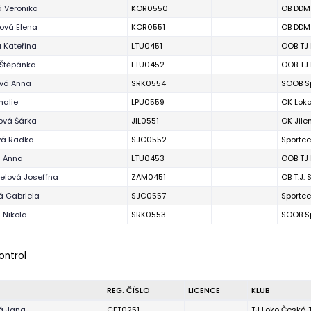
 Veronika
KOR0550
OB DDM 
lová Elena
KOR0551
OB DDM 
 Kateřina
LTU0451
OOB TJ 
 Štěpánka
LTU0452
OOB TJ 
vá Anna
SRK0554
SOOB Sp
halie
LPU0559
OK Lok
ová Šárka
JIL0551
OK Jile
vá Radka
SJC0552
Sportce
á Anna
LTU0453
OOB TJ 
lová Josefína
ZAM0451
OB T.J.
á Gabriela
SJC0557
Sportce
 Nikola
SRK0553
SOOB Sp
ontrol
REG. ČÍSLO
LICENCE
KLUB
á Jana
CET0251
TJ Loko Česká 