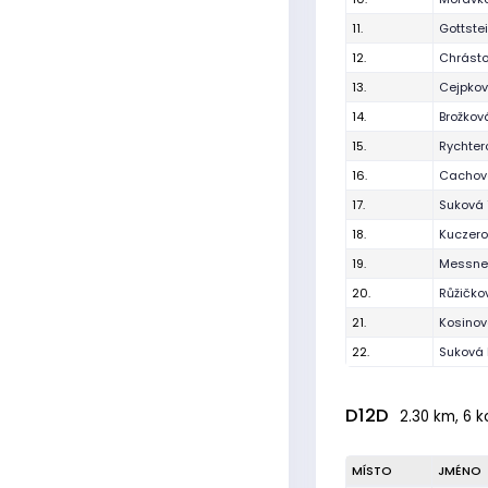
11.
Gottste
12.
Chrást
13.
Cejpkov
14.
Brožkov
15.
Rychter
16.
Cachov
17.
Suková 
18.
Kuczero
19.
Messner
20.
Růžičko
21.
Kosinov
22.
Suková
D12D
2.30 km, 6 k
MÍSTO
JMÉNO