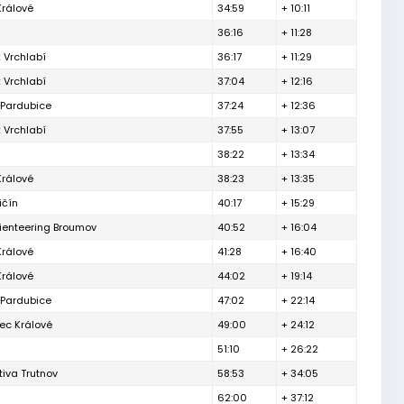
Králové
34:59
+ 10:11
36:16
+ 11:28
 Vrchlabí
36:17
+ 11:29
 Vrchlabí
37:04
+ 12:16
 Pardubice
37:24
+ 12:36
 Vrchlabí
37:55
+ 13:07
38:22
+ 13:34
Králové
38:23
+ 13:35
ičín
40:17
+ 15:29
ienteering Broumov
40:52
+ 16:04
Králové
41:28
+ 16:40
Králové
44:02
+ 19:14
 Pardubice
47:02
+ 22:14
ec Králové
49:00
+ 24:12
51:10
+ 26:22
iva Trutnov
58:53
+ 34:05
62:00
+ 37:12