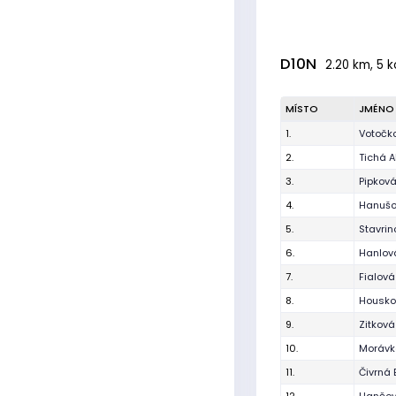
D10N
2.20 km, 5 k
MÍSTO
JMÉNO
1.
Votočk
2.
Tichá 
3.
Pipková
4.
Hanušo
5.
Stavrin
6.
Hanlov
7.
Fialová
8.
Housko
9.
Zitková
10.
Morávk
11.
Čivrná 