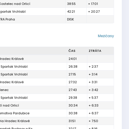
ostelec nad Orlicí
38:55
+ 17:01
partak Vrchlabí
42:21
+ 20:27
TRA Praha
DISK
Mezičasy
ČAS
ZTRÁTA
Hradec Králové
24:01
 Spartak Vrchlabí
26:38
+ 2:37
 Spartak Vrchlabí
27:15
+ 3:14
Hradec Králové
27:32
+ 3:31
denec
27:43
+ 3:42
 Spartak Vrchlabí
29:38
+ 5:37
í nad Orlicí
30:34
+ 6:33
omotiva Pardubice
30:38
+ 6:37
via Hradec Králové
31:51
+ 7:50
partak Rychnov n.Kn.
32:17
+ 8:16