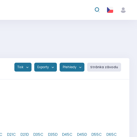
Tisk
Exporty
Přehledy
Stránka závodu
8C
D21C
D21D
D35C
D35D
D45C
D45D
D55C
D65C