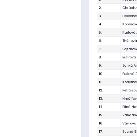
2.
Chrásto
3.
Holečko
4.
Koberov
5.
Karlová
6.
Thýnová
7.
Fejfarov
8.
Bulířov
9.
Janků A
10.
Pušová 
11.
Kodytko
12.
Petráso
13.
Hrnčířov
14.
Pilná Na
15.
Vandaso
16.
Vávrová
17.
Suchá S