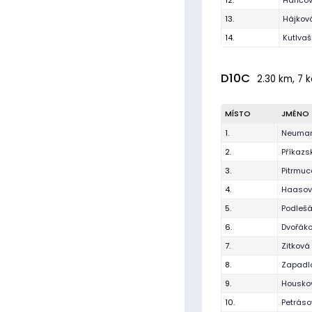
12.
Hančov
13.
Hájková
14.
Kutlvaš
D10C
2.30 km, 7 k
MÍSTO
JMÉNO
1.
Neuman
2.
Příkaz
3.
Pitrmuc
4.
Haasov
5.
Podleš
6.
Dvořáko
7.
Zitková
8.
Zapadl
9.
Housko
10.
Petráso