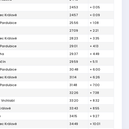
24:53
+ 0:05
ec Králové
24:57
+ 0:09
 Pardubice
25:56
+ 1:08
27:09
+ 2:21
ec Králové
28:23
+ 3:35
 Pardubice
29:01
+ 4:13
aha
29:37
+ 4:49
ičín
29:59
+ 5:11
 Pardubice
30:48
+ 6:00
ec Králové
31:14
+ 6:26
 Pardubice
31:48
+ 7:00
32:26
+ 7:38
 Vrchlabí
33:20
+ 8:32
Králové
33:43
+ 8:55
e
34:15
+ 9:27
ec Králové
34:49
+ 10:01