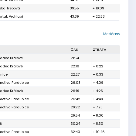
rtak Vrchlabí
34:37
+ 13:51
ská Třebová
39:55
+ 19:09
rtak Vrchlabí
43:39
+ 22:53
Mezičasy
ČAS
ZTRÁTA
radec Králové
21:54
radec Králové
22:16
+ 0:22
mnice
22:27
+ 0:33
motiva Pardubice
26:03
+ 4:09
radec Králové
26:19
+ 4:25
motiva Pardubice
26:42
+ 4:48
motiva Pardubice
29:22
+ 7:28
29:54
+ 8:00
š
30:24
+ 8:30
motiva Pardubice
32:40
+ 10:46