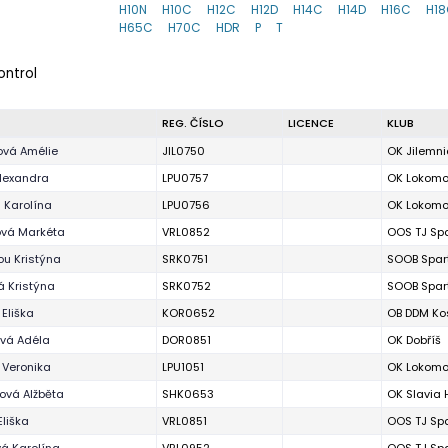
H10N
H10C
H12C
H12D
H14C
H14D
H16C
H1
H65C
H70C
HDR
P
T
ontrol
REG. ČÍSLO
LICENCE
KLUB
ová Amélie
JIL0750
OK Jilemni
Alexandra
LPU0757
OK Lokomo
 Karolína
LPU0756
OK Lokomo
vá Markéta
VRL0852
OOS TJ Spa
ou Kristýna
SRK0751
SOOB Spart
á Kristýna
SRK0752
SOOB Spart
 Eliška
KOR0652
OB DDM Kos
vá Adéla
DOR0851
OK Dobříš
 Veronika
LPU1051
OK Lokomo
ová Alžběta
SHK0653
OK Slavia 
Eliška
VRL0851
OOS TJ Spa