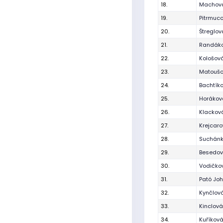
18.
Machová
19.
Pitrmuco
20.
Štreglo
21.
Randáko
22.
Kološov
23.
Matoušo
24.
Bachtíko
25.
Horákov
26.
Klackov
27.
Krejcaro
28.
Suchánk
29.
Besedov
30.
Vodičko
31.
Pató Jo
32.
Kynčlová
33.
Kinclová
34.
Kuříkov