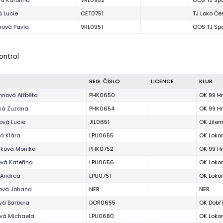
á Karolína
VRL0952
OOS TJ Spa
 Lucie
CET0751
TJ Loko Če
rová Pavla
VRL0951
OOS TJ Spa
ontrol
REG. ČÍSLO
LICENCE
KLUB
nová Alžběta
PHK0650
OK 99 H
ská Zuzana
PHK0654
OK 99 H
ová Lucie
JIL0651
OK Jile
á Klára
LPU0655
OK Loko
áková Monika
PHK0752
OK 99 H
vá Kateřina
LPU0656
OK Loko
 Andrea
LPU0751
OK Loko
ová Johana
NER
NER
vá Barbora
DOR0655
OK Dobří
vá Michaela
LPU0680
OK Loko