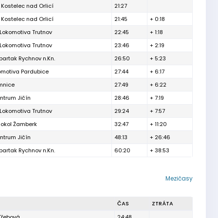
Kostelec nad Orlicí
21:27
Kostelec nad Orlicí
21:45
+ 0:18
Lokomotiva Trutnov
22:45
+ 1:18
Lokomotiva Trutnov
23:46
+ 2:19
artak Rychnov n.Kn.
26:50
+ 5:23
omotiva Pardubice
27:44
+ 6:17
mnice
27:49
+ 6:22
ntrum Jičín
28:46
+ 7:19
Lokomotiva Trutnov
29:24
+ 7:57
 Sokol Žamberk
32:47
+ 11:20
ntrum Jičín
48:13
+ 26:46
artak Rychnov n.Kn.
60:20
+ 38:53
Mezičasy
ČAS
ZTRÁTA
Třebová
24:48