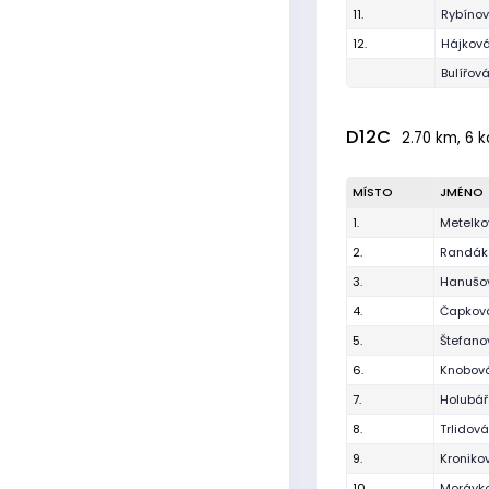
11.
Rybíno
12.
Hájková
Bulířová
D12C
2.70 km, 6 k
MÍSTO
JMÉNO
1.
Metelko
2.
Randák
3.
Hanušov
4.
Čapkov
5.
Štefano
6.
Knobov
7.
Holubář
8.
Trlidov
9.
Kronikov
10.
Morávk