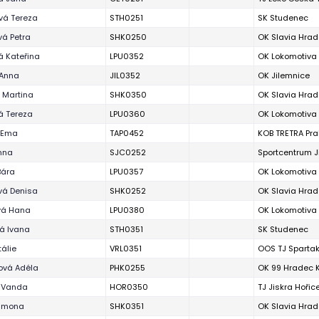
vá Tereza
STH0251
SK Studenec
vá Petra
SHK0250
OK Slavia Hrad
á Kateřina
LPU0352
OK Lokomotiva
 Anna
JIL0352
OK Jilemnice
 Martina
SHK0350
OK Slavia Hrad
á Tereza
LPU0360
OK Lokomotiva
á Ema
TAP0452
KOB TRETRA Pr
nna
SJC0252
Sportcentrum J
Bára
LPU0357
OK Lokomotiva
vá Denisa
SHK0252
OK Slavia Hrad
vá Hana
LPU0380
OK Lokomotiva
á Ivana
STH0351
SK Studenec
tálie
VRL0351
OOS TJ Spartak
vá Adéla
PHK0255
OK 99 Hradec 
 Vanda
HOR0350
TJ Jiskra Hořic
imona
SHK0351
OK Slavia Hrad