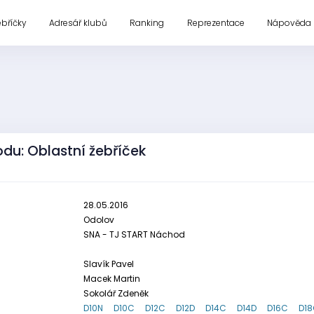
ebříčky
Adresář klubů
Ranking
Reprezentace
Nápověda
du: Oblastní žebříček
28.05.2016
Odolov
SNA - TJ START Náchod
Slavík Pavel
Macek Martin
Sokolář Zdeněk
D10N
D10C
D12C
D12D
D14C
D14D
D16C
D1