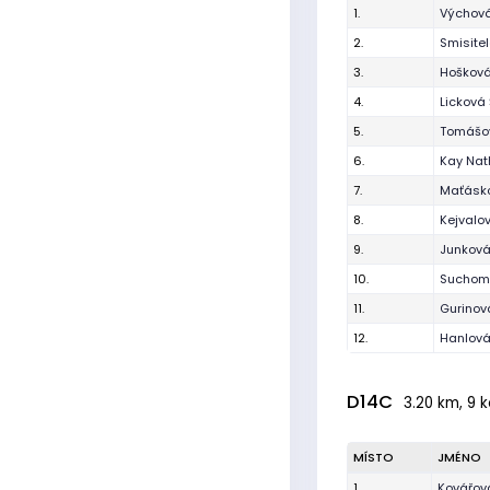
1.
Výchová
2.
Smisite
3.
Hošková
4.
Licková
5.
Tomášo
6.
Kay Nat
7.
Maťásk
8.
Kejvalo
9.
Junkov
10.
Suchome
11.
Gurinov
12.
Hanlová
D14C
3.20 km, 9 k
MÍSTO
JMÉNO
1.
Kovářov