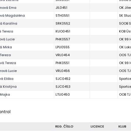
inová Ema
JIL0451
OK Jil
ová Magdaléna
STH0551
SK Stu
á Karolína
SRK0552
SOOB S
á Tereza
KUO0451
KOB Úst
ová Lucie
PHK0557
OK 99 
á Mirka
LPU0555
OK Lok
Tereza
VRL0454
OOS TJ
vá Tereza
PHK0551
OK 99 
ová Lucie
VRL0456
OOS TJ
vá Eliška
SJC0452
Sportc
á Kristýna
SJC0453
Sportc
 Majka
LTU0450
OOB TJ
ontrol
REG. ČÍSLO
LICENCE
KLUB