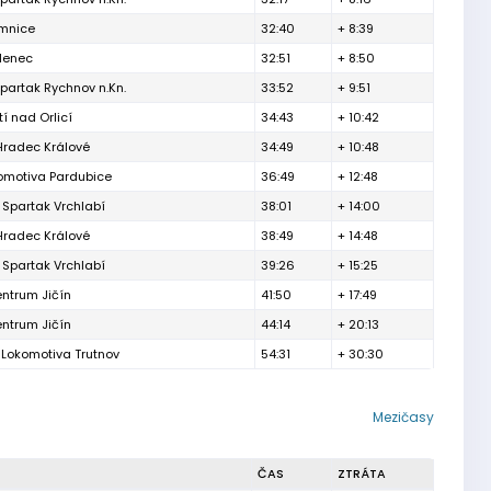
emnice
32:40
+ 8:39
denec
32:51
+ 8:50
partak Rychnov n.Kn.
33:52
+ 9:51
í nad Orlicí
34:43
+ 10:42
Hradec Králové
34:49
+ 10:48
omotiva Pardubice
36:49
+ 12:48
 Spartak Vrchlabí
38:01
+ 14:00
Hradec Králové
38:49
+ 14:48
 Spartak Vrchlabí
39:26
+ 15:25
entrum Jičín
41:50
+ 17:49
entrum Jičín
44:14
+ 20:13
 Lokomotiva Trutnov
54:31
+ 30:30
Mezičasy
ČAS
ZTRÁTA