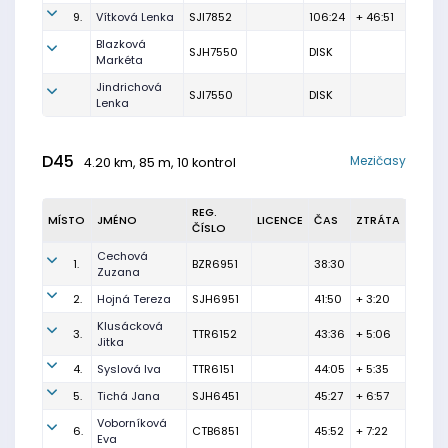
9.
Vítková Lenka
SJI7852
106:24
+ 46:51
Blazková
SJH7550
DISK
Markéta
Jindrichová
SJI7550
DISK
Lenka
D45
Mezičasy
4.20 km, 85 m, 10 kontrol
REG.
MÍSTO
JMÉNO
LICENCE
ČAS
ZTRÁTA
ČÍSLO
Cechová
1.
BZR6951
38:30
Zuzana
2.
Hojná Tereza
SJH6951
41:50
+ 3:20
Klusácková
3.
TTR6152
43:36
+ 5:06
Jitka
4.
Syslová Iva
TTR6151
44:05
+ 5:35
5.
Tichá Jana
SJH6451
45:27
+ 6:57
Voborníková
6.
CTB6851
45:52
+ 7:22
Eva