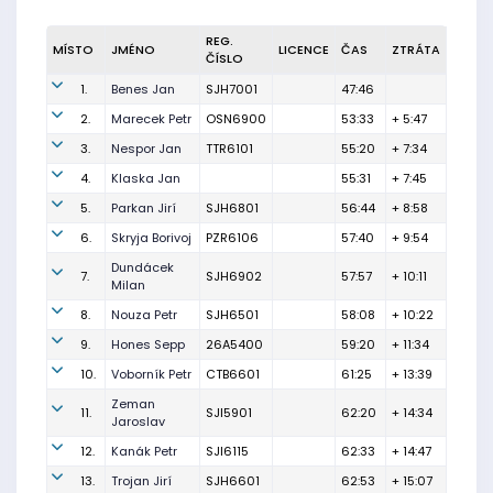
REG.
MÍSTO
JMÉNO
LICENCE
ČAS
ZTRÁTA
ČÍSLO
1.
Benes Jan
SJH7001
47:46
2.
Marecek Petr
OSN6900
53:33
+ 5:47
3.
Nespor Jan
TTR6101
55:20
+ 7:34
4.
Klaska Jan
55:31
+ 7:45
5.
Parkan Jirí
SJH6801
56:44
+ 8:58
6.
Skryja Borivoj
PZR6106
57:40
+ 9:54
Dundácek
7.
SJH6902
57:57
+ 10:11
Milan
8.
Nouza Petr
SJH6501
58:08
+ 10:22
9.
Hones Sepp
26A5400
59:20
+ 11:34
10.
Voborník Petr
CTB6601
61:25
+ 13:39
Zeman
11.
SJI5901
62:20
+ 14:34
Jaroslav
12.
Kanák Petr
SJI6115
62:33
+ 14:47
13.
Trojan Jirí
SJH6601
62:53
+ 15:07