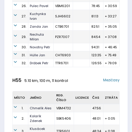
26.
Pulec Pavel
VBM6201
78:45
+ 30:59
Kuchynka
27.
SJH6602
81:13
+ 33:27
Ivan
28.
Zanda Jan
CTB6701
82:51
+ 35:05
Nechuta
29.
PZR7007
84:54
+ 37:08
Milan
30.
Novotny Petr
94:31
+ 46:45
31.
Hülle Jan
CHT6903
123:35
+ 75:49
32.
Drábek Petr
TTR6701
126:55
+ 79:09
H55
Mezičasy
5.10 km, 100 m, 11 kontrol
REG.
MÍSTO
JMÉNO
LICENCE
ČAS
ZTRÁTA
ČÍSLO
1.
Chmelík Ales
VBM4732
47:56
Kolarík
2.
SBK5406
48:01
+ 0:05
Zdenek
Klusácek
3.
TTR5601
48:34
+ 0:38