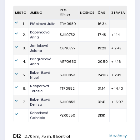
REG.
MÍSTO
JMÉNO
LICENCE
ČAS
ZTRÁTA
ČÍSLO
1.
Ptácková Julie
TBM0980
16:34
Kopencová
2.
SJH0752
17:48
+ 1:14
Anna
Janícková
3.
OSN0777
19:23
+ 2:49
Jolana
Pangracová
4.
MFP0650
20:50
+ 4:16
Anna
Bubeníková
5.
SJH0853
24:06
+ 7:32
Nicol
Nesporová
6.
TTR0852
31:14
+ 14:40
Terezie
Bubeníková
7.
SJH0852
31:41
+ 15:07
Denisa
Sobotková
PZR0850
DISK
Gabriela
D12
Mezičasy
2.70 km, 75 m, 9 kontrol