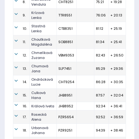
8.
CHT8251
75:21
+ 19:28
Vendula
Krízová
9.
TTR8551
76:06
+ 20:13
Lenka
Stastná
10.
CTB8351
81:12
+ 25:19
Lenka
Choutková
11.
SOB8851
81:34
+ 25:41
Magdaléna
Chmelíková
12.
VBM9353
82:43
+ 26:50
Zuzana
Chumová
13.
SLP7451
85:29
+ 29:36
Jana
Ondrácková
14.
CHT9254
86:28
+ 30:35
Lucie
Culková
15.
JHB8951
87:57
+ 32:04
Hana
16.
Králová Iveta
JHB8952
92:34
+ 36:41
Rosecká
17.
PZR5654
92:52
+ 36:59
Alena
Urbanová
18.
PZR9251
94:39
+ 38:46
Johana