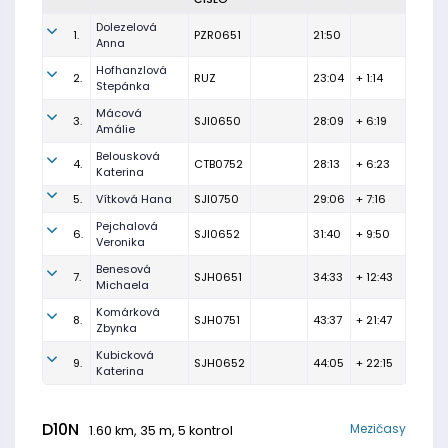
Dolezelová
1.
PZR0651
21:50
Anna
Hofhanzlová
2.
RUZ
23:04
+ 1:14
Stepánka
Mácová
3.
SJI0650
28:09
+ 6:19
Amálie
Belousková
4.
CTB0752
28:13
+ 6:23
Katerina
5.
Vítková Hana
SJI0750
29:06
+ 7:16
Pejchalová
6.
SJI0652
31:40
+ 9:50
Veronika
Benesová
7.
SJH0651
34:33
+ 12:43
Michaela
Komárková
8.
SJH0751
43:37
+ 21:47
Zbynka
Kubicková
9.
SJH0652
44:05
+ 22:15
Katerina
D10N
Mezičasy
1.60 km, 35 m, 5 kontrol