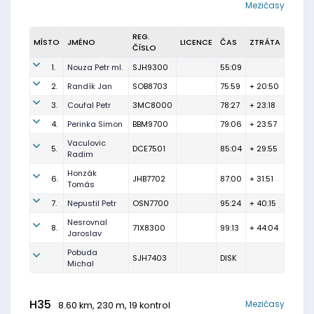
Mezičasy
REG.
MÍSTO
JMÉNO
LICENCE
ČAS
ZTRÁTA
ČÍSLO
1.
Nouza Petr ml.
SJH9300
55:09
2.
Randík Jan
SOB8703
75:59
+ 20:50
3.
Coufal Petr
3MC8000
78:27
+ 23:18
4.
Perinka Simon
BBM9700
79:06
+ 23:57
Vaculovic
5.
DCE7501
85:04
+ 29:55
Radim
Honzák
6.
JHB7702
87:00
+ 31:51
Tomás
7.
Nepustil Petr
OSN7700
95:24
+ 40:15
Nesrovnal
8.
71X8300
99:13
+ 44:04
Jaroslav
Pobuda
SJH7403
DISK
Michal
H35
Mezičasy
8.60 km, 230 m, 19 kontrol