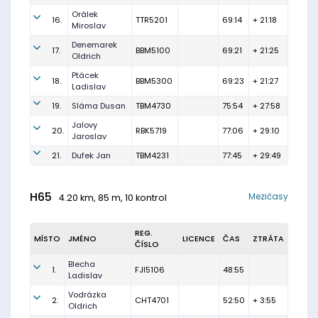
Orálek
16.
TTR5201
69:14
+ 21:18
Miroslav
Denemarek
17.
BBM5100
69:21
+ 21:25
Oldrich
Ptácek
18.
BBM5300
69:23
+ 21:27
Ladislav
19.
Sláma Dusan
TBM4730
75:54
+ 27:58
Jalovy
20.
RBK5719
77:06
+ 29:10
Jaroslav
21.
Dufek Jan
TBM4231
77:45
+ 29:49
H65
Mezičasy
4.20 km, 85 m, 10 kontrol
REG.
MÍSTO
JMÉNO
LICENCE
ČAS
ZTRÁTA
ČÍSLO
Blecha
1.
FJI5106
48:55
Ladislav
Vodrázka
2.
CHT4701
52:50
+ 3:55
Oldrich