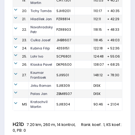
19.
CHT7301
110:03
+ 40:21
Martin
20.
Tichy Tomás
SJH9201
110:17
+ 40:35
21.
Hladílek Jan
PZR8814
112:11
+ 42:29
Novohradsky
22.
PZR8903
118:15
+ 48:33
Petr
23.
Culka Josef
JHB8607
118:45
+ 49:03
24.
Kubina Filip
43S9151
122:18
+ 52:36
25.
Lohr Ivo
SCP6801
124:48
+ 55:06
26.
Klaska Pavel
DKP6500
138:07
+ 68:25
Koumar
27.
SJI9501
148:12
+ 78:30
Frantisek
Jirku Roman
SJI8309
DISK
Palas Jan
ZBM8507
DISK
Kratochvíl
MS
SJI8304
90:46
+ 21:04
Martin
H21D
7.20 km, 260 m, 14 kontrol,
Rank. koef.
: 1, KS koef.:
0, PB: 0