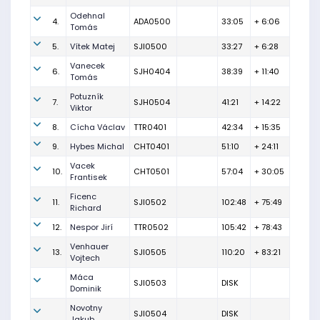
Odehnal
4.
ADA0500
33:05
+ 6:06
Tomás
5.
Vítek Matej
SJI0500
33:27
+ 6:28
Vanecek
6.
SJH0404
38:39
+ 11:40
Tomás
Potuzník
7.
SJH0504
41:21
+ 14:22
Viktor
8.
Cícha Václav
TTR0401
42:34
+ 15:35
9.
Hybes Michal
CHT0401
51:10
+ 24:11
Vacek
10.
CHT0501
57:04
+ 30:05
Frantisek
Ficenc
11.
SJI0502
102:48
+ 75:49
Richard
12.
Nespor Jirí
TTR0502
105:42
+ 78:43
Venhauer
13.
SJI0505
110:20
+ 83:21
Vojtech
Máca
SJI0503
DISK
Dominik
Novotny
SJI0504
DISK
Jakub