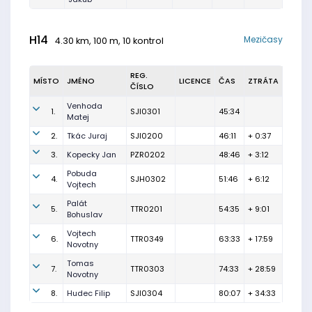
H14
Mezičasy
4.30 km, 100 m, 10 kontrol
REG.
MÍSTO
JMÉNO
LICENCE
ČAS
ZTRÁTA
ČÍSLO
Venhoda
1.
SJI0301
45:34
Matej
2.
Tkác Juraj
SJI0200
46:11
+ 0:37
3.
Kopecky Jan
PZR0202
48:46
+ 3:12
Pobuda
4.
SJH0302
51:46
+ 6:12
Vojtech
Palát
5.
TTR0201
54:35
+ 9:01
Bohuslav
Vojtech
6.
TTR0349
63:33
+ 17:59
Novotny
Tomas
7.
TTR0303
74:33
+ 28:59
Novotny
8.
Hudec Filip
SJI0304
80:07
+ 34:33