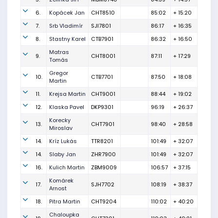
6.
Kopácek Jan
CHT8510
85:02
+ 15:20
7.
Srb Vladimír
SJI7801
86:17
+ 16:35
8.
Stastny Karel
CTB7901
86:32
+ 16:50
Matras
9.
CHT8001
87:11
+ 17:29
Tomás
Gregor
10.
CTB7701
87:50
+ 18:08
Martin
11.
Krejsa Martin
CHT9001
88:44
+ 19:02
12.
Klaska Pavel
DKP9301
96:19
+ 26:37
Korecky
13.
CHT7901
98:40
+ 28:58
Miroslav
14.
Kríz Lukás
TTR8201
101:49
+ 32:07
14.
Slaby Jan
ZHR7900
101:49
+ 32:07
16.
Kulich Martin
ZBM9009
106:57
+ 37:15
Komárek
17.
SJH7702
108:19
+ 38:37
Arnost
18.
Pitra Martin
CHT9204
110:02
+ 40:20
Chaloupka