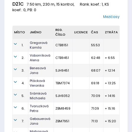
D21C
7.50 km, 230 m, 15 kontrol,
Rank. koef.
: 1, KS
koef.: 0, PB: 0
Mezičasy
REG.
MÍSTO
JMÉNO
LICENCE
ČAS
ZTRÁTA
ČÍSLO
Gregorová
1.
CTB8151
55:53
Kamila
Voborníková
2.
CTB9451
62:48
+ 6:55
Alena
Benesová
3.
SJH9451
68:07
+ 12:14
Jana
Ptácková
4.
TBM7374
69:18
+ 13:25
Veronika
Srámková
5.
SJH9352
70:09
+ 14:16
Michaela
Tvaruzková
6.
ZBM8459
71:09
+ 15:16
Petra
Gebauerová
7.
ZBM7951
71:13
+ 15:20
Jana
Matrasová