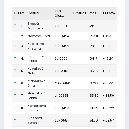
REG.
MÍSTO
JMÉNO
LICENCE
ČAS
ZTRÁTA
ČÍSLO
Srbová
1.
SJI0551
21:53
Michaela
2.
Novotná Jitka
SJH0454
26:06
+ 4:13
Kubicková
3.
SJH0452
28:11
+ 6:18
Kristyna
Jindrichová
4.
SJI0553
34:17
+ 12:24
Eliska
Kubáková
5.
SJH0451
35:09
+ 13:16
Nela
Marecková
6.
OSN0450
37:37
+ 15:44
Ema
Honzáková
7.
JHB0551
55:52
+ 33:59
Lenka
Komárková
8.
SJH0453
60:15
+ 38:22
Jindra
Blazková
SJH0551
51:50
+ 29:57
Veronika