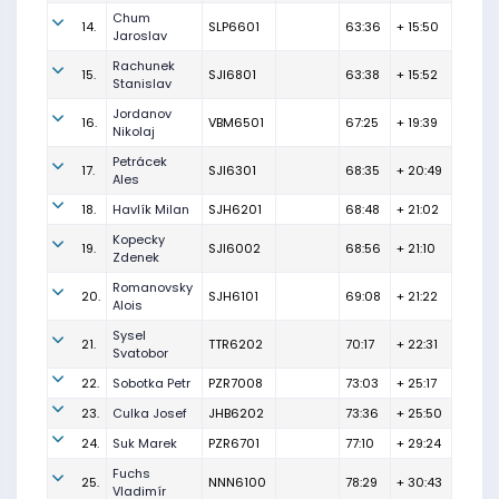
Chum
14.
SLP6601
63:36
+ 15:50
Jaroslav
Rachunek
15.
SJI6801
63:38
+ 15:52
Stanislav
Jordanov
16.
VBM6501
67:25
+ 19:39
Nikolaj
Petrácek
17.
SJI6301
68:35
+ 20:49
Ales
18.
Havlík Milan
SJH6201
68:48
+ 21:02
Kopecky
19.
SJI6002
68:56
+ 21:10
Zdenek
Romanovsky
20.
SJH6101
69:08
+ 21:22
Alois
Sysel
21.
TTR6202
70:17
+ 22:31
Svatobor
22.
Sobotka Petr
PZR7008
73:03
+ 25:17
23.
Culka Josef
JHB6202
73:36
+ 25:50
24.
Suk Marek
PZR6701
77:10
+ 29:24
Fuchs
25.
NNN6100
78:29
+ 30:43
Vladimír