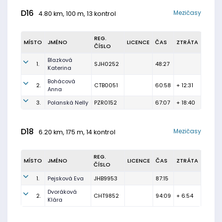
D16
Mezičasy
4.80 km, 100 m, 13 kontrol
REG.
MÍSTO
JMÉNO
LICENCE
ČAS
ZTRÁTA
ČÍSLO
Blazková
1.
SJH0252
48:27
Katerina
Bohácová
2.
CTB0051
60:58
+ 12:31
Anna
3.
Polanská Nelly
PZR0152
67:07
+ 18:40
D18
Mezičasy
6.20 km, 175 m, 14 kontrol
REG.
MÍSTO
JMÉNO
LICENCE
ČAS
ZTRÁTA
ČÍSLO
1.
Pejsková Eva
JHB9953
87:15
Dvoráková
2.
CHT9852
94:09
+ 6:54
Klára