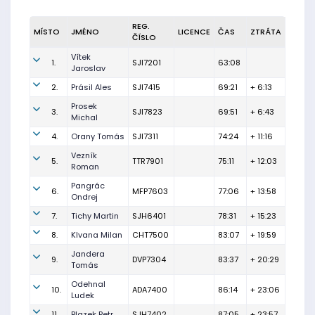
REG.
MÍSTO
JMÉNO
LICENCE
ČAS
ZTRÁTA
ČÍSLO
Vítek
1.
SJI7201
63:08
Jaroslav
2.
Prásil Ales
SJI7415
69:21
+ 6:13
Prosek
3.
SJI7823
69:51
+ 6:43
Michal
4.
Orany Tomás
SJI7311
74:24
+ 11:16
Vezník
5.
TTR7901
75:11
+ 12:03
Roman
Pangrác
6.
MFP7603
77:06
+ 13:58
Ondrej
7.
Tichy Martin
SJH6401
78:31
+ 15:23
8.
Klvana Milan
CHT7500
83:07
+ 19:59
Jandera
9.
DVP7304
83:37
+ 20:29
Tomás
Odehnal
10.
ADA7400
86:14
+ 23:06
Ludek
11.
Blazek Petr
SJH7402
87:05
+ 23:57