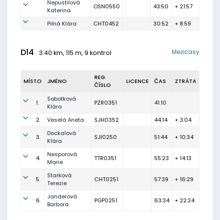
Nepustilová
OSN0550
43:50
+ 21:57
Katerina
Pilná Klára
CHT0452
30:52
+ 8:59
D14
Mezičasy
3.40 km, 115 m, 9 kontrol
REG.
MÍSTO
JMÉNO
LICENCE
ČAS
ZTRÁTA
ČÍSLO
Sobotková
1.
PZR0351
41:10
Klára
2.
Veselá Aneta
SJH0352
44:14
+ 3:04
Dockalová
3.
SJI0250
51:44
+ 10:34
Klára
Nesporová
4.
TTR0351
55:23
+ 14:13
Marie
Starková
5.
CHT0251
57:39
+ 16:29
Terezie
Janderová
6.
PGP0251
63:34
+ 22:24
Barbora