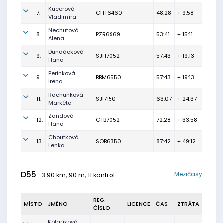
Kucerová
7.
CHT6460
48:28
+ 9:58
Vladimíra
Nechutová
8.
PZR6969
53:41
+ 15:11
Alena
Dundácková
9.
SJH7052
57:43
+ 19:13
Hana
Perinková
9.
BBM6550
57:43
+ 19:13
Irena
Rachunková
11.
SJI7150
63:07
+ 24:37
Markéta
Zandová
12.
CTB7052
72:28
+ 33:58
Hana
Choutková
13.
SOB6350
87:42
+ 49:12
Lenka
D55
Mezičasy
3.90 km, 90 m, 11 kontrol
REG.
MÍSTO
JMÉNO
LICENCE
ČAS
ZTRÁTA
ČÍSLO
Kolaríková