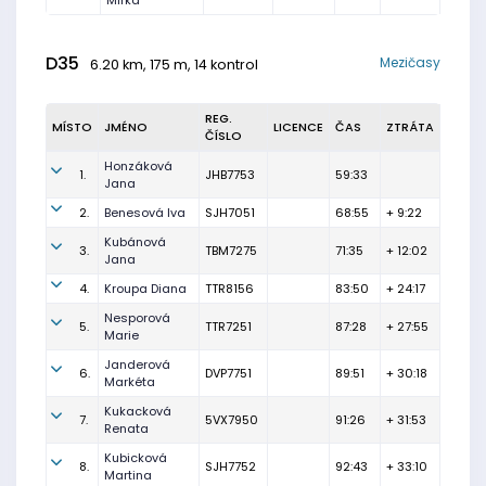
Mirka
D35
Mezičasy
6.20 km, 175 m, 14 kontrol
REG.
MÍSTO
JMÉNO
LICENCE
ČAS
ZTRÁTA
ČÍSLO
Honzáková
1.
JHB7753
59:33
Jana
2.
Benesová Iva
SJH7051
68:55
+ 9:22
Kubánová
3.
TBM7275
71:35
+ 12:02
Jana
4.
Kroupa Diana
TTR8156
83:50
+ 24:17
Nesporová
5.
TTR7251
87:28
+ 27:55
Marie
Janderová
6.
DVP7751
89:51
+ 30:18
Markéta
Kukacková
7.
5VX7950
91:26
+ 31:53
Renata
Kubicková
8.
SJH7752
92:43
+ 33:10
Martina