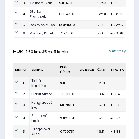
3.
Grundel Ivan
SJH4201
57:53
+ 8:58
Starka
4.
CHT4801
62:31
+ 13:36
Frantisek
5.
Rakovec Milos
SCP4500
71:40
+ 22:45
6.
Pokorny Karel
TCB4701
72:03
+ 23:08
HDR
Mezičasy
1.60 km, 35 m, 5 kontrol
REG.
MÍSTO
JMÉNO
LICENCE
ČAS
ZTRÁTA
ČÍSLO
Tichá
1.
SJI
12:13
Karolína
2.
Prásil Simon
TTR0901
13:47
+ 1:34
Pangrácová
3.
MFP1051
15:31
+ 3:18
Eva
Sulistová
4.
SJI0854
15:37
+ 3:24
Lucie
Gregorová
5.
CTB0751
16:11
+ 3:58
Alice