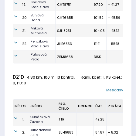
Smídová
19.
CHT8751
97:20
+ 41:27
Stanislava
Bulvová
20.
CHT6655
101:52
+ 45:59
Hana
Míková
21.
SJH8251
104:05
+ 48:12
Michaela
Fencíková
22.
JHB6553
111:11
+ 55:18
Vladislava
Palasová
ZBM8658
DISK
Petra
D21D
4.80 km, 100 m, 13 kontrol,
Rank. koef.
: 1, KS koef.:
0, PB: 0
Mezičasy
REG.
MÍSTO
JMÉNO
LICENCE
ČAS
ZTRÁTA
ČÍSLO
Klusácková
1.
TTR
49:25
Zuzana
Dundácková
2.
SJH9853
54:57
+ 5:32
Julie