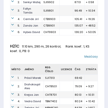
2.
Senkyr Matej
SJI9902
87:13
+ 0:58
Foltyn
3.
SJI9801
96:49
+ 10:34
Tomás
4.
Cermák Jirí
CTB9903
105:41
+ 19:26
5.
Zanda Jan
CTB9901
135:07
+ 48:52
6.
Hybes David
CHT9903
136:20
+ 50:05
H21C
11.10 km, 290 m, 26 kontrol,
Rank. koef.
: 1, KS
koef.: 0, PB: 0
Mezičasy
REG.
MÍSTO
JMÉNO
LICENCE
ČAS
ZTRÁTA
ČÍSLO
1.
Prásil Marek
SJI7313
69:42
Drahokoupil
2.
CHT8501
79:09
+ 9:27
Ales
3.
Krejsa Jan
CHT8701
80:13
+ 10:31
4.
Vedra David
TBM7402
80:24
+ 10:42
5.
Zelinka Jirí
MBM8740
84:39
+ 14:57