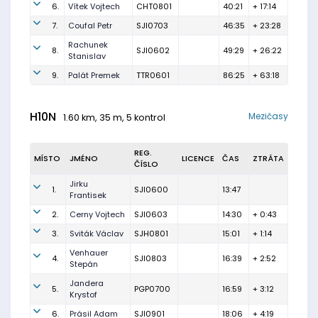
6.
Vítek Vojtech
CHT0801
40:21
+ 17:14
7.
Coufal Petr
SJI0703
46:35
+ 23:28
Rachunek
8.
SJI0602
49:29
+ 26:22
Stanislav
9.
Palát Premek
TTR0601
86:25
+ 63:18
H10N
Mezičasy
1.60 km, 35 m, 5 kontrol
REG.
MÍSTO
JMÉNO
LICENCE
ČAS
ZTRÁTA
ČÍSLO
Jirku
1.
SJI0600
13:47
Frantisek
2.
Cerny Vojtech
SJI0603
14:30
+ 0:43
3.
Sviták Václav
SJH0801
15:01
+ 1:14
Venhauer
4.
SJI0803
16:39
+ 2:52
Stepán
Jandera
5.
PGP0700
16:59
+ 3:12
Krystof
6.
Prásil Adam
SJI0901
18:06
+ 4:19