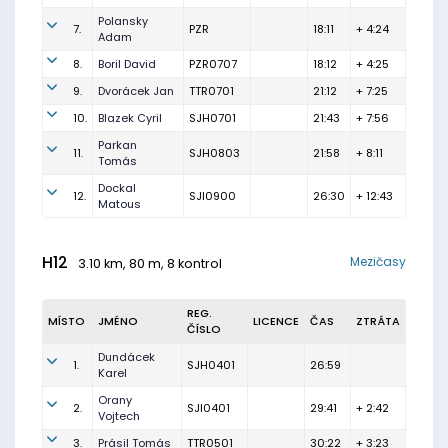
Polansky
7.
PZR
18:11
+ 4:24
Adam
8.
Boril David
PZR0707
18:12
+ 4:25
9.
Dvorácek Jan
TTR0701
21:12
+ 7:25
10.
Blazek Cyril
SJH0701
21:43
+ 7:56
Parkan
11.
SJH0803
21:58
+ 8:11
Tomás
Dockal
12.
SJI0900
26:30
+ 12:43
Matous
H12
Mezičasy
3.10 km, 80 m, 8 kontrol
REG.
MÍSTO
JMÉNO
LICENCE
ČAS
ZTRÁTA
ČÍSLO
Dundácek
1.
SJH0401
26:59
Karel
Orany
2.
SJI0401
29:41
+ 2:42
Vojtech
3.
Prásil Tomás
TTR0501
30:22
+ 3:23