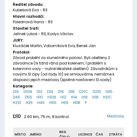
Ředitel závodu:
Kubešová Eva - R3
Hlavní rozhodčí:
Polednová Hana - R3
Stavitel tratí:
Jelínek Luboš - R3, Kodys Václav
JURY:
Klusáček Martin, Voborníková Eva, Beneš Jan
Protokol:
Závod proběhl za slunečného počasí. Byli ošetřeny 2
závodnice (1x tržná rána pod kolenem, 1 problém s
kolenními vazy - nutné lékařské ošetření). Závodníkům s
novými SI čipy (od řady 10) se omlouváme, nemáme k
dispozici jejich mezičasy (špatné nastavení SI sady).
Kategorie:
D10
D10N
D12
D14
D16
D18
D21C
D21D
D35
D45
D55
H10
H10N
H12
H14
H16
H18
H21C
H21D
H35
H45
H55
H65
HDR
P
D10
Mezičasy
2.60 km, 75 m, 8 kontrol
REG.
MÍSTO
JMÉNO
LICENCE
ČAS
ZTRÁTA
ČÍSLO