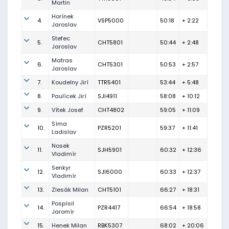
Martin
Horínek
4.
VSP5000
50:18
+ 2:22
Jaroslav
Stefec
5.
CHT5801
50:44
+ 2:48
Jaroslav
Matras
6.
CHT5301
50:53
+ 2:57
Jaroslav
7.
Koudelny Jirí
TTR5401
53:44
+ 5:48
8.
Paulícek Jirí
SJI4911
58:08
+ 10:12
9.
Vítek Josef
CHT4802
59:05
+ 11:09
Síma
10.
PZR5201
59:37
+ 11:41
Ladislav
Nosek
11.
SJH5901
60:32
+ 12:36
Vladimír
Senkyr
12.
SJI6000
60:33
+ 12:37
Vladimír
13.
Zlesák Milan
CHT5101
66:27
+ 18:31
Pospísil
14.
PZR4417
66:54
+ 18:58
Jaromír
15.
Henek Milan
RBK5307
68:02
+ 20:06