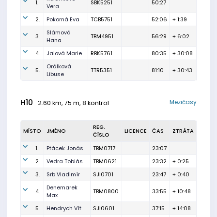
1.
SBK5251
50:27
Vera
2.
Pokorná Eva
TCB5751
52:06
+ 1:39
Slámová
3.
TBM4951
56:29
+ 6:02
Hana
4.
Jalová Marie
RBK5761
80:35
+ 30:08
Orálková
5.
TTR5351
81:10
+ 30:43
Libuse
H10
Mezičasy
2.60 km, 75 m, 8 kontrol
REG.
MÍSTO
JMÉNO
LICENCE
ČAS
ZTRÁTA
ČÍSLO
1.
Ptácek Jonás
TBM0717
23:07
2.
Vedra Tobiás
TBM0621
23:32
+ 0:25
3.
Srb Vladimír
SJI0701
23:47
+ 0:40
Denemarek
4.
TBM0800
33:55
+ 10:48
Max
5.
Hendrych Vít
SJI0601
37:15
+ 14:08