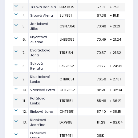
3.
Trsová Daniela
PBM7375
57:18
+ 7:53
4.
Srbová Alena
SJI7951
67:36
+ 18:11
Janícková
5.
OSN7356
70:46
+ 21:21
Jitka
Brychtová
6.
JHB8053
70:49
+ 21:24
Zuzana
Dvorácková
7.
TTR8154
70:57
+ 21:32
Jana
Suková
8.
PZR7352
73:27
+ 24:02
Renata
Klusácková
9.
CTB8051
76:56
+ 27:31
Lenka
10.
Vacková Petra
CHT7852
81:59
+ 32:34
Palátová
11.
TTR7551
85:46
+ 36:21
Lenka
12.
Binková Jana
CHT8651
87:40
+ 38:15
Klasková
13.
DKP9651
111:29
+ 62:04
Josefína
Prásilová
TTR7451
DISK