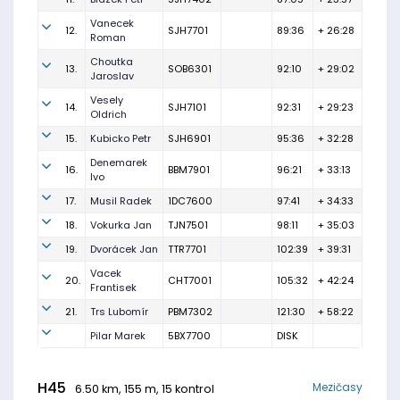
Vanecek
12.
SJH7701
89:36
+ 26:28
Roman
Choutka
13.
SOB6301
92:10
+ 29:02
Jaroslav
Vesely
14.
SJH7101
92:31
+ 29:23
Oldrich
15.
Kubicko Petr
SJH6901
95:36
+ 32:28
Denemarek
16.
BBM7901
96:21
+ 33:13
Ivo
17.
Musil Radek
1DC7600
97:41
+ 34:33
18.
Vokurka Jan
TJN7501
98:11
+ 35:03
19.
Dvorácek Jan
TTR7701
102:39
+ 39:31
Vacek
20.
CHT7001
105:32
+ 42:24
Frantisek
21.
Trs Lubomír
PBM7302
121:30
+ 58:22
Pilar Marek
5BX7700
DISK
H45
Mezičasy
6.50 km, 155 m, 15 kontrol