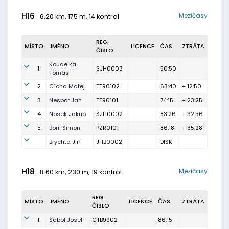
H16
Mezičasy
6.20 km, 175 m, 14 kontrol
REG.
MÍSTO
JMÉNO
LICENCE
ČAS
ZTRÁTA
ČÍSLO
Koudelka
1.
SJH0003
50:50
Tomás
2.
Cícha Matej
TTR0102
63:40
+ 12:50
3.
Nespor Jan
TTR0101
74:15
+ 23:25
4.
Nosek Jakub
SJH0002
83:26
+ 32:36
5.
Boril Simon
PZR0101
86:18
+ 35:28
Brychta Jirí
JHB0002
DISK
H18
Mezičasy
8.60 km, 230 m, 19 kontrol
REG.
MÍSTO
JMÉNO
LICENCE
ČAS
ZTRÁTA
ČÍSLO
1.
Sabol Josef
CTB9902
86:15