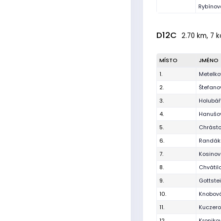
Rybínov
D12C
2.70 km, 7 k
MÍSTO
JMÉNO
1.
Metelko
2.
Štefano
3.
Holubář
4.
Hanušov
5.
Chrást
6.
Randák
7.
Kosinov
8.
Chvátil
9.
Gottste
10.
Knobov
11.
Kuczero
12.
Kronikov