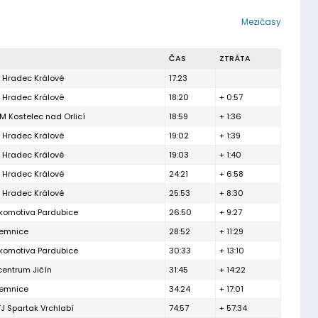
Mezičasy
ČAS
ZTRÁTA
 Hradec Králové
17:23
 Hradec Králové
18:20
+ 0:57
M Kostelec nad Orlicí
18:59
+ 1:36
 Hradec Králové
19:02
+ 1:39
 Hradec Králové
19:03
+ 1:40
 Hradec Králové
24:21
+ 6:58
 Hradec Králové
25:53
+ 8:30
komotiva Pardubice
26:50
+ 9:27
lemnice
28:52
+ 11:29
komotiva Pardubice
30:33
+ 13:10
centrum Jičín
31:45
+ 14:22
lemnice
34:24
+ 17:01
J Spartak Vrchlabí
74:57
+ 57:34