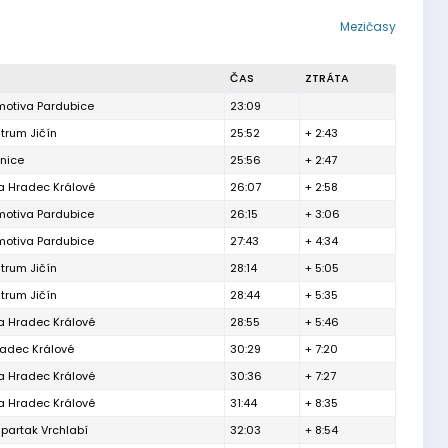
Mezičasy
ČAS
ZTRÁTA
motiva Pardubice
23:09
trum Jičín
25:52
+ 2:43
nice
25:56
+ 2:47
a Hradec Králové
26:07
+ 2:58
motiva Pardubice
26:15
+ 3:06
motiva Pardubice
27:43
+ 4:34
trum Jičín
28:14
+ 5:05
trum Jičín
28:44
+ 5:35
a Hradec Králové
28:55
+ 5:46
radec Králové
30:29
+ 7:20
a Hradec Králové
30:36
+ 7:27
a Hradec Králové
31:44
+ 8:35
partak Vrchlabí
32:03
+ 8:54