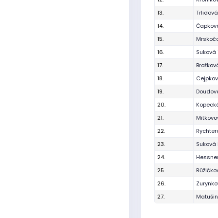
13.
Trlidov
14.
Čapkov
15.
Mrskoč
16.
Suková 
17.
Brožkov
18.
Cejpkov
19.
Doudová
20.
Kopecká
21.
Mitkovo
22.
Rychter
23.
Suková
24.
Hessner
25.
Růžičko
26.
Zurynko
27.
Matuši