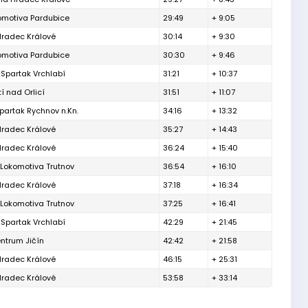
omotiva Pardubice
29:49
+ 9:05
Hradec Králové
30:14
+ 9:30
omotiva Pardubice
30:30
+ 9:46
Spartak Vrchlabí
31:21
+ 10:37
í nad Orlicí
31:51
+ 11:07
artak Rychnov n.Kn.
34:16
+ 13:32
Hradec Králové
35:27
+ 14:43
Hradec Králové
36:24
+ 15:40
Lokomotiva Trutnov
36:54
+ 16:10
Hradec Králové
37:18
+ 16:34
Lokomotiva Trutnov
37:25
+ 16:41
Spartak Vrchlabí
42:29
+ 21:45
ntrum Jičín
42:42
+ 21:58
Hradec Králové
46:15
+ 25:31
Hradec Králové
53:58
+ 33:14