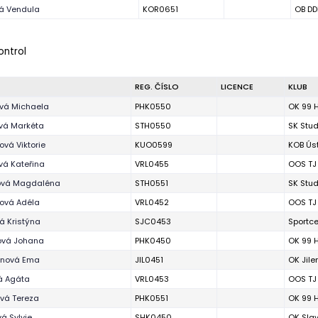
á Vendula
KOR0651
OB DD
ontrol
REG. ČÍSLO
LICENCE
KLUB
vá Michaela
PHK0550
OK 99 
vá Markéta
STH0550
SK Stu
ová Viktorie
KUO0599
KOB Úst
á Kateřina
VRL0455
OOS TJ 
ová Magdaléna
STH0551
SK Stu
ová Adéla
VRL0452
OOS TJ 
á Kristýna
SJC0453
Sportce
ová Johana
PHK0450
OK 99 
inová Ema
JIL0451
OK Jil
á Agáta
VRL0453
OOS TJ 
vá Tereza
PHK0551
OK 99 
á Sylvie
SHK0450
OK Slav