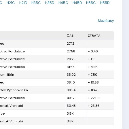
8C
H21C
H21D
H35C
H35D
H45C
H45D
H55C
H55D
Mezičasy
ČAS
ZTRÁTA
nec
27:12
tiva Pardubice
27:58
+ 0:46
tiva Pardubice
28:25
+ 1:13
tiva Pardubice
31:38
+ 4:26
rum Jičín
35:02
+ 7:50
nec
38:10
+ 10:58
tak Rychnov n.Kn.
38:54
+ 11:42
tiva Pardubice
49:17
+ 22:05
artak Vrchlabí
50:48
+ 23:36
ice
DISK
artak Vrchlabí
DISK