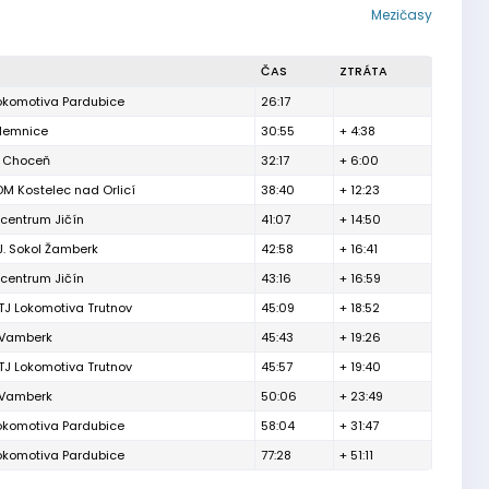
Mezičasy
ČAS
ZTRÁTA
okomotiva Pardubice
26:17
ilemnice
30:55
+ 4:38
. Choceň
32:17
+ 6:00
DM Kostelec nad Orlicí
38:40
+ 12:23
tcentrum Jičín
41:07
+ 14:50
J. Sokol Žamberk
42:58
+ 16:41
tcentrum Jičín
43:16
+ 16:59
TJ Lokomotiva Trutnov
45:09
+ 18:52
Vamberk
45:43
+ 19:26
TJ Lokomotiva Trutnov
45:57
+ 19:40
Vamberk
50:06
+ 23:49
okomotiva Pardubice
58:04
+ 31:47
okomotiva Pardubice
77:28
+ 51:11