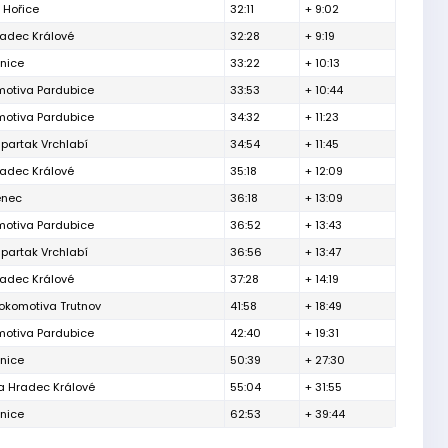
a Hořice
32:11
+ 9:02
radec Králové
32:28
+ 9:19
nice
33:22
+ 10:13
motiva Pardubice
33:53
+ 10:44
motiva Pardubice
34:32
+ 11:23
partak Vrchlabí
34:54
+ 11:45
radec Králové
35:18
+ 12:09
enec
36:18
+ 13:09
motiva Pardubice
36:52
+ 13:43
partak Vrchlabí
36:56
+ 13:47
radec Králové
37:28
+ 14:19
okomotiva Trutnov
41:58
+ 18:49
motiva Pardubice
42:40
+ 19:31
nice
50:39
+ 27:30
a Hradec Králové
55:04
+ 31:55
nice
62:53
+ 39:44