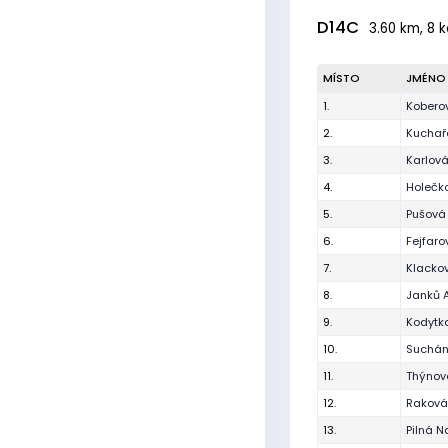
D14C
3.60 km, 8 k
MÍSTO
JMÉNO
1.
Kobero
2.
Kuchař
3.
Karlov
4.
Holečk
5.
Pušová
6.
Fejfaro
7.
Klacko
8.
Janků 
9.
Kodytk
10.
Suchán
11.
Thýnov
12.
Raková
13.
Pilná N