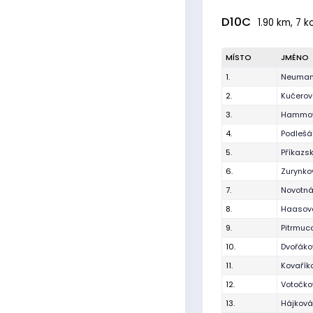
D10C
1.90 km, 7 k
MÍSTO
JMÉNO
1.
Neuman
2.
Kučerov
3.
Hammov
4.
Podlešá
5.
Příkazs
6.
Zurynk
7.
Novotná
8.
Haasová
9.
Pitrmuc
10.
Dvořáko
11.
Kovařík
12.
Votočko
13.
Hájková