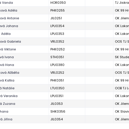
á Vanda
HOR0350
TJ Jiskr
ová Adéla
PHK0255
OK 99 H
ová Antonie
JIL0251
OK Jilem
ová Johana
LPU0354
OK Loko
á Adéla
LPU0353
OK Loko
ová Gabriela
VRL0352
OOS TJ S
á Viktorie
PHK0252
OK 99 H
vá Ivana
STH0351
SK Stud
ová Hana
LPU0380
OK Loko
ová Alžběta
VRL0252
OOS TJ S
vá Katka
PHK0351
OK 99 H
á Natálie
LTU0350
OOB TJ L
vá Veronika
LPU0351
OK Loko
vá Zuzana
JIL0353
OK Jilem
ohana
SHK0356
OK Slavi
á Jiřina
JIL0354
OK Jilem