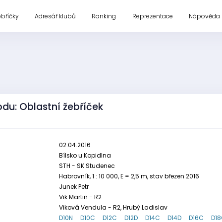
ebříčky
Adresář klubů
Ranking
Reprezentace
Nápověda
du: Oblastní žebříček
02.04.2016
Bílsko u Kopidlna
STH - SK Studenec
Habrovník, 1 : 10 000, E = 2,5 m, stav březen 2016
Junek Petr
Vik Martin - R2
Viková Vendula - R2, Hrubý Ladislav
D10N
D10C
D12C
D12D
D14C
D14D
D16C
D1