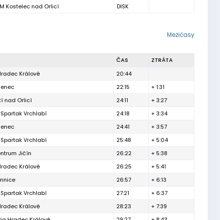
M Kostelec nad Orlicí
DISK
Mezičasy
ČAS
ZTRÁTA
Hradec Králové
20:44
denec
22:15
+ 1:31
í nad Orlicí
24:11
+ 3:27
Spartak Vrchlabí
24:18
+ 3:34
denec
24:41
+ 3:57
Spartak Vrchlabí
25:48
+ 5:04
ntrum Jičín
26:22
+ 5:38
Hradec Králové
26:25
+ 5:41
emnice
26:57
+ 6:13
Spartak Vrchlabí
27:21
+ 6:37
Hradec Králové
28:23
+ 7:39
ia Hradec Králové
29:27
+ 8:43