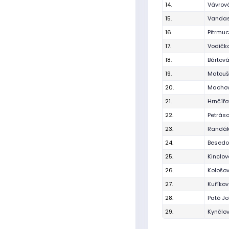
14.
Vávrov
15.
Vandas
16.
Pitrmuc
17.
Vodičk
18.
Bártov
19.
Matouš
20.
Machov
21.
Hrnčířo
22.
Petrás
23.
Randák
24.
Besedo
25.
Kinclov
26.
Kološo
27.
Kuříko
28.
Pató J
29.
Kynčlov