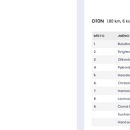
D10N
1.80 km, 6 k
MÍSTO
JMÉNO
1.
Bulušk
2.
Švígler
3.
Zitkov
4.
Pipková
5.
Havrdo
6.
Chrást
7.
Hanlov
8.
Lacino
9.
Čivrná 
Suchar
Hančov