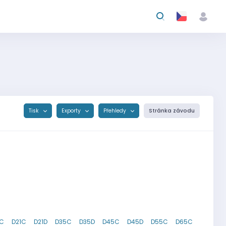
Tisk
Exporty
Přehledy
Stránka závodu
8C
D21C
D21D
D35C
D35D
D45C
D45D
D55C
D65C