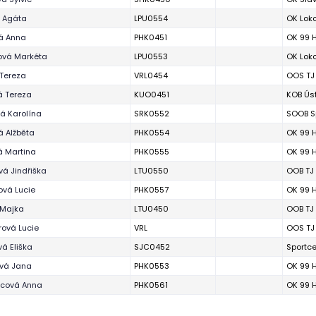
á Agáta
LPU0554
OK Lok
á Anna
PHK0451
OK 99 
ová Markéta
LPU0553
OK Lok
Tereza
VRL0454
OOS TJ 
á Tereza
KUO0451
KOB Úst
á Karolína
SRK0552
SOOB Sp
 Alžběta
PHK0554
OK 99 
 Martina
PHK0555
OK 99 
vá Jindřiška
LTU0550
OOB TJ 
ová Lucie
PHK0557
OK 99 
 Majka
LTU0450
OOB TJ 
ová Lucie
VRL
OOS TJ 
vá Eliška
SJC0452
Sportce
vá Jana
PHK0553
OK 99 
ncová Anna
PHK0561
OK 99 