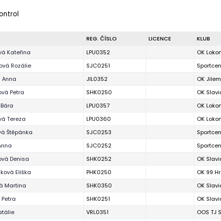
ontrol
REG. ČÍSLO
LICENCE
KLUB
vá Kateřina
LPU0352
OK Loko
ová Rozálie
SJC0251
Sportcen
á Anna
JIL0352
OK Jilem
ová Petra
SHK0250
OK Slavi
 Bára
LPU0357
OK Loko
vá Tereza
LPU0360
OK Loko
vá Štěpánka
SJC0253
Sportcen
Anna
SJC0252
Sportcen
ová Denisa
SHK0252
OK Slavi
ková Eliška
PHK0250
OK 99 H
á Martina
SHK0350
OK Slavi
 Petra
SHK0251
OK Slavi
atálie
VRL0351
OOS TJ S