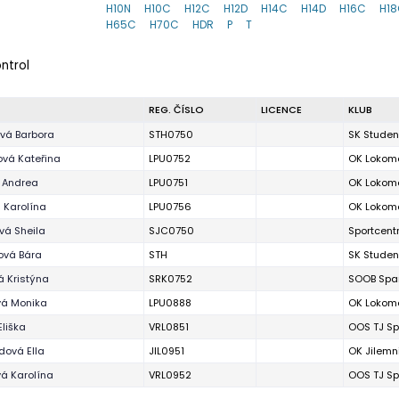
H10N
H10C
H12C
H12D
H14C
H14D
H16C
H1
H65C
H70C
HDR
P
T
ontrol
REG. ČÍSLO
LICENCE
KLUB
ová Barbora
STH0750
SK Stude
ová Kateřina
LPU0752
OK Lokomo
á Andrea
LPU0751
OK Lokomo
 Karolína
LPU0756
OK Lokomo
vá Sheila
SJC0750
Sportcent
ová Bára
STH
SK Stude
á Kristýna
SRK0752
SOOB Spar
vá Monika
LPU0888
OK Lokomo
Eliška
VRL0851
OOS TJ Sp
dová Ella
JIL0951
OK Jilemn
á Karolína
VRL0952
OOS TJ Sp