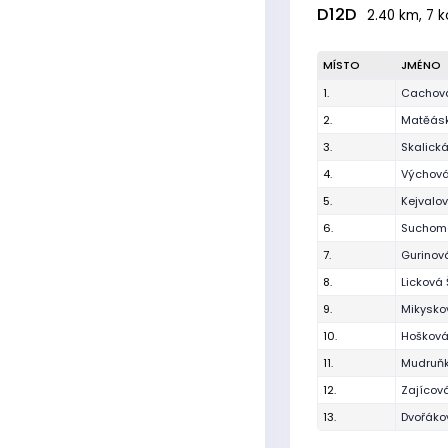
D12D
2.40 km, 7 k
MÍSTO
JMÉNO
1.
Cachová
2.
Matěásk
3.
Skalick
4.
Výchová
5.
Kejvalo
6.
Suchome
7.
Gurinov
8.
Licková
9.
Mikysko
10.
Hošková
11.
Mudruňk
12.
Zajícov
13.
Dvořáko