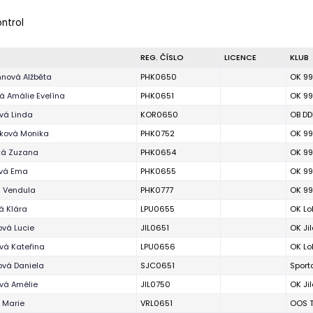
ontrol
REG. ČÍSLO
LICENCE
KLUB
nová Alžběta
PHK0650
OK 99
á Amálie Evelína
PHK0651
OK 99
á Linda
KOR0650
OB DD
ková Monika
PHK0752
OK 99
ká Zuzana
PHK0654
OK 99
ová Ema
PHK0655
OK 99
 Vendula
PHK0777
OK 99
 Klára
LPU0655
OK Lo
ová Lucie
JIL0651
OK Ji
vá Kateřina
LPU0656
OK Lo
ová Daniela
SJC0651
Sport
vá Amélie
JIL0750
OK Ji
 Marie
VRL0651
OOS T