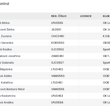
ontrol
REG. ČÍSLO
LICENCE
KLUB
 Mirka
LPU0555
OK L
ová Šárka
JIL0551
OK J
á Zuzana
CHC0451
K.O.B
 Veronika
KOR0550
OB D
vá Radka
SJC0552
Spor
lová Josefína
ZAM0451
OB T.
á Gabriela
SJC0557
Spor
 Štěpánka
LTU0452
OOB 
vá Adéla
VAM0550
OOB 
 Kateřina
LTU0451
OOB 
ová Barbora Nikol
VAM0555
OOB 
á Radomíra
LPU0453
OK L
vá Anežka
LPU0556
OK L