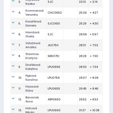
3.
SJC
23:13
+ 2:14
Radka
Krummerová
4.
CHC0652
25:26
+ 4:27
Veronika
Kovaříková
5.
SJC0651
25:29
+ 4:30
Daniela
Havrdová
6.
SJC
26:56
+ 5:57
Sheila
Votočková
7.
JIL0750
28:01
+ 7:02
Amálka
Stavrinou
8.
SRK0751
28:29
+ 7:30
Kristýna
Dvořáková
9.
LPU0656
28:33
+ 7:34
Kateřina
Pipková
10.
LPU0756
29:07
+ 8:08
Karolína
Haasová
11.
LPU0655
29:45
+ 8:46
Klára
Banasiak
12.
49P0650
29:52
+ 8:53
Anna
Holcová
13.
LPU0660
31:37
+ 10:38
Nikola