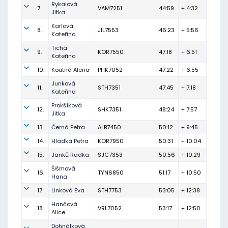
Rykalová
7.
VAM7251
44:59
+ 4:32
Jitka
Karlová
8.
JIL7553
46:23
+ 5:56
Kateřina
Tichá
9.
KOR7550
47:18
+ 6:51
Kateřina
10.
Koutná Alena
PHK7052
47:22
+ 6:55
Junková
11.
STH7351
47:45
+ 7:18
Kateřina
Prokšíková
12.
SHK7351
48:24
+ 7:57
Jitka
13.
Černá Petra
ALB7450
50:12
+ 9:45
14.
Hladká Petra
KOR7950
50:31
+ 10:04
15.
Janků Radka
SJC7353
50:56
+ 10:29
Šišmová
16.
TYN6850
51:17
+ 10:50
Hana
17.
Linková Eva
STH7753
53:05
+ 12:38
Hančová
18.
VRL7052
53:17
+ 12:50
Alice
Dohnálková