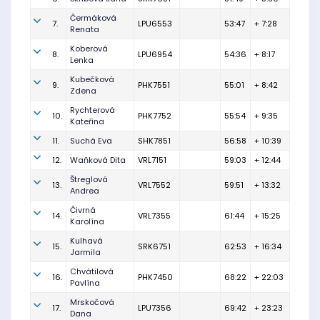
Čermáková
7.
LPU6553
53:47
+ 7:28
Renata
Koberová
8.
LPU6954
54:36
+ 8:17
Lenka
Kubečková
9.
PHK7551
55:01
+ 8:42
Zdena
Rychterová
10.
PHK7752
55:54
+ 9:35
Kateřina
11.
Suchá Eva
SHK7851
56:58
+ 10:39
12.
Waňková Dita
VRL7151
59:03
+ 12:44
Štreglová
13.
VRL7552
59:51
+ 13:32
Andrea
Čivrná
14.
VRL7355
61:44
+ 15:25
Karolína
Kulhavá
15.
SRK6751
62:53
+ 16:34
Jarmila
Chvátilová
16.
PHK7450
68:22
+ 22:03
Pavlína
Mrskočová
17.
LPU7356
69:42
+ 23:23
Dana