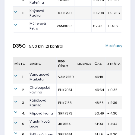
10.
PHK9351
100:28
+ 51:56
Kateřina
Khýnová
11.
DOB8750
105:08
+ 56:36
Radka
Müllerová
VAM9098
62:48
+ 14:16
Petra
D35C
Mezičasy
5.50 km, 21 kontrol
REG.
MÍSTO
JMÉNO
LICENCE
ČAS
ZTRÁTA
ČÍSLO
Vandasová
1.
VAM7250
46:19
Markéta
Chaloupská
2.
PHK7051
46:54
+ 0:35
Pavlína
Růžičková
3.
PHK7153
48:58
+ 2:39
Kamila
4.
Filipová Ivana
SRK7373
50:49
+ 4:30
Vlastníková
5.
JIL7554
51:03
+ 4:44
Lucie
6.
Šklíbová Jana
SRK7651
51:49
+ 5:30