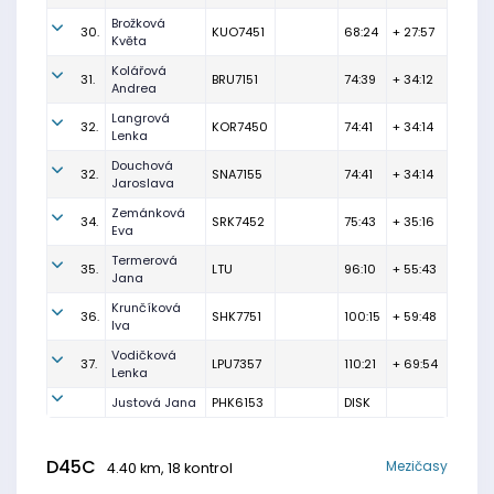
Brožková
30.
KUO7451
68:24
+ 27:57
Květa
Kolářová
31.
BRU7151
74:39
+ 34:12
Andrea
Langrová
32.
KOR7450
74:41
+ 34:14
Lenka
Douchová
32.
SNA7155
74:41
+ 34:14
Jaroslava
Zemánková
34.
SRK7452
75:43
+ 35:16
Eva
Termerová
35.
LTU
96:10
+ 55:43
Jana
Krunčíková
36.
SHK7751
100:15
+ 59:48
Iva
Vodičková
37.
LPU7357
110:21
+ 69:54
Lenka
Justová Jana
PHK6153
DISK
D45C
Mezičasy
4.40 km, 18 kontrol