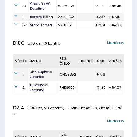
Charvátová
10.
SHK0050
73:18
+ 39:46
Kateřina
11.
Boková Ivana
ZAM9952
85:07
+ 51:35
12.
Stará Tereza
VRL0051
117:34
+ 84:02
D18C
Mezičasy
5.10 km, 16 kontrol
REG.
MÍSTO
JMÉNO
LICENCE
ČAS
ZTRÁTA
ČÍSLO
Chaloupková
1.
CHC9852
57:16
Veronika
Kubečková
2.
PHK9853
111:23
+ 54:07
Veronika
D21A
6.30 km, 20 kontrol,
Rank. koef.
: 1, KS koef.: 0, PB:
0
Mezičasy
REG.