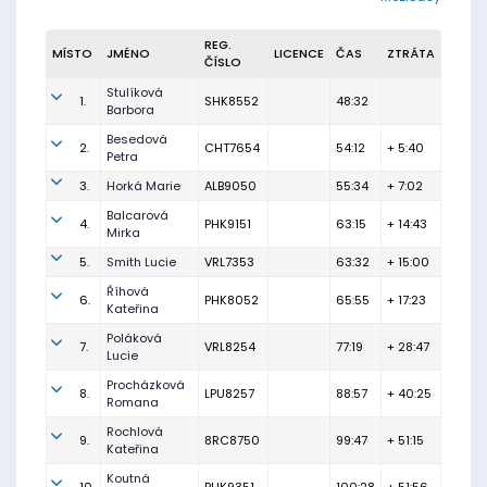
REG.
MÍSTO
JMÉNO
LICENCE
ČAS
ZTRÁTA
ČÍSLO
Stulíková
1.
SHK8552
48:32
Barbora
Besedová
2.
CHT7654
54:12
+ 5:40
Petra
3.
Horká Marie
ALB9050
55:34
+ 7:02
Balcarová
4.
PHK9151
63:15
+ 14:43
Mirka
5.
Smith Lucie
VRL7353
63:32
+ 15:00
Říhová
6.
PHK8052
65:55
+ 17:23
Kateřina
Poláková
7.
VRL8254
77:19
+ 28:47
Lucie
Procházková
8.
LPU8257
88:57
+ 40:25
Romana
Rochlová
9.
8RC8750
99:47
+ 51:15
Kateřina
Koutná