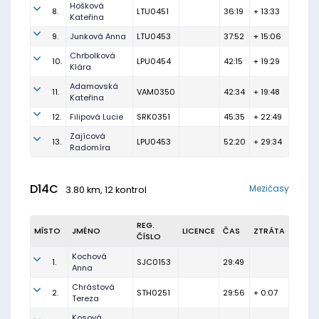
Hošková
8.
LTU0451
36:19
+ 13:33
Kateřina
9.
Junková Anna
LTU0453
37:52
+ 15:06
Chrbolková
10.
LPU0454
42:15
+ 19:29
Klára
Adamovská
11.
VAM0350
42:34
+ 19:48
Kateřina
12.
Filipová Lucie
SRK0351
45:35
+ 22:49
Zajícová
13.
LPU0453
52:20
+ 29:34
Radomíra
D14C
Mezičasy
3.80 km, 12 kontrol
REG.
MÍSTO
JMÉNO
LICENCE
ČAS
ZTRÁTA
ČÍSLO
Kochová
1.
SJC0153
29:49
Anna
Chrástová
2.
STH0251
29:56
+ 0:07
Tereza
Kosová