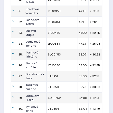
20.
VRL0455
38:39
+ 16:24
Kateřina
Horáková
21.
PHK0353
42:13
+ 19:58
Veronika
Besedová
22.
PHK0351
42:18
+ 20:03
Katka
Suková
23.
LTU0450
45:00
+ 22:45
Majka
Vodičková
24.
LPU0354
47:23
+ 25:08
Johana
Kosinová
25.
SJC0453
53:07
+ 30:52
Kristýna
Kinclová
26.
LTU0350
55:00
+ 32:45
Natálie
Gottsteinová
27.
JIL0451
55:06
+ 32:51
Ema
Kuříková
28.
JIL0353
55:23
+ 33:08
Zuzana
Růžičková
29.
SJC0452
64:08
+ 41:53
Eliška
Kynčlová
30.
JIL0354
66:04
+ 43:49
Jiřina