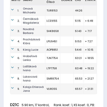
MÍSTO
JMÉNO
LICENCE
ČAS
ZTRÁTA
ČÍSLO
Omová
1.
TUR8153
44:26
Michaela
Čermáková
2.
LCE9155
51:15
+ 6:49
Magdalena
Novotná
3.
SHK8658
51:43
+ 7:17
Barbora
Procházková
4.
LPU9451
51:53
+ 7:27
Klára
5.
König Lucie
AOP8851
54:41
+ 10:15
Hrobařová
6.
TJN7754
63:21
+ 18:55
Lenka
Lošťáková
7.
LTP7758
63:48
+ 19:22
Ivana
Lukavcová
8.
SMR8754
65:53
+ 21:27
Ivana
Kolaja Ehlerová
9.
VLI8055
65:57
+ 21:31
Jana
D21C
5.90 km, 17 kontrol,
Rank. koef.
: 1, KS koef.: 0, PB: