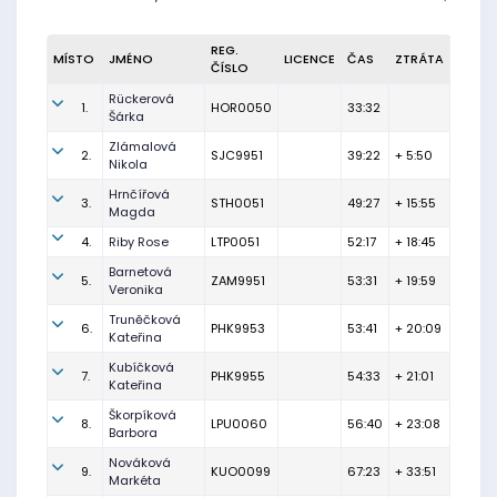
REG.
MÍSTO
JMÉNO
LICENCE
ČAS
ZTRÁTA
ČÍSLO
Rückerová
1.
HOR0050
33:32
Šárka
Zlámalová
2.
SJC9951
39:22
+ 5:50
Nikola
Hrnčířová
3.
STH0051
49:27
+ 15:55
Magda
4.
Riby Rose
LTP0051
52:17
+ 18:45
Barnetová
5.
ZAM9951
53:31
+ 19:59
Veronika
Truněčková
6.
PHK9953
53:41
+ 20:09
Kateřina
Kubíčková
7.
PHK9955
54:33
+ 21:01
Kateřina
Škorpíková
8.
LPU0060
56:40
+ 23:08
Barbora
Nováková
9.
KUO0099
67:23
+ 33:51
Markéta