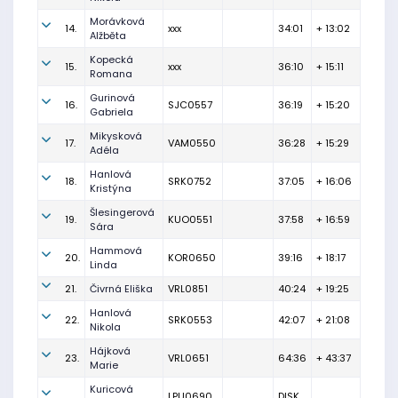
Morávková
14.
xxx
34:01
+ 13:02
Alžběta
Kopecká
15.
xxx
36:10
+ 15:11
Romana
Gurinová
16.
SJC0557
36:19
+ 15:20
Gabriela
Mikysková
17.
VAM0550
36:28
+ 15:29
Adéla
Hanlová
18.
SRK0752
37:05
+ 16:06
Kristýna
Šlesingerová
19.
KUO0551
37:58
+ 16:59
Sára
Hammová
20.
KOR0650
39:16
+ 18:17
Linda
21.
Čivrná Eliška
VRL0851
40:24
+ 19:25
Hanlová
22.
SRK0553
42:07
+ 21:08
Nikola
Hájková
23.
VRL0651
64:36
+ 43:37
Marie
Kuricová
LPU0690
DISK