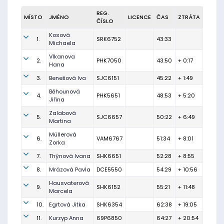
REG.
MÍSTO
JMÉNO
LICENCE
ČAS
ZTRÁTA
ČÍSLO
Kosová
1.
SRK6752
43:33
Michaela
Vlkanova
2.
PHK7050
43:50
+ 0:17
Hana
3.
Benešová Iva
SJC6151
45:22
+ 1:49
Běhounová
4.
PHK5651
48:53
+ 5:20
Jiřina
Zalabová
5.
SJC6657
50:22
+ 6:49
Martina
Müllerová
6.
VAM6767
51:34
+ 8:01
Zorka
7.
Thýnová Ivana
SHK6651
52:28
+ 8:55
8.
Mrázová Pavla
DCE5550
54:29
+ 10:56
Hausvaterová
9.
SHK6152
55:21
+ 11:48
Marcela
10.
Egrtová Jitka
SHK6354
62:38
+ 19:05
11.
Kurzyp Anna
69P6850
64:27
+ 20:54