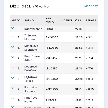
D12C
Mezičasy
3.30 km, 10 kontrol
REG.
MÍSTO
JMÉNO
LICENCE
ČAS
ZTRÁTA
ČÍSLO
1.
Karlová Anna
JIL0352
22:15
Thýnová
2.
SHK0350
25:26
+ 3:11
Martina
Metelková
3.
PHK0550
25:56
+ 3:41
Michaela
Randáková
4.
VRL0452
29:29
+ 7:14
Adéla
Koberová
5.
LPU0352
29:31
+ 7:16
Kateřina
Fejfarová
6.
LPU0360
30:28
+ 8:13
Tereza
Banasiak
7.
49P0450
31:10
+ 8:55
Joanna
Hrnčířová
8.
STH0351
31:28
+ 9:13
Ivana