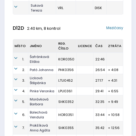
Suková
VRL
DISK
Tereza
D12D
Mezičasy
2.40 km, 8 kontrol
REG.
MÍSTO
JMÉNO
LICENCE
ČAS
ZTRÁTA
ČÍSLO
Šafránková
1.
KOR0350
22:46
Eliška
2.
Pató Johanna
PHK0356
26:54
+ 4:08
Licková
3.
LTU0452
27:17
+ 4:31
Štěpánka
4.
Pinke Veronika
LPU0361
29:41
+ 6:55
Morávková
5.
SHK0352
32:35
+ 9:49
Barbora
Bolechová
6.
HOR0351
33:44
+ 10:58
Vendula
Prokšíková
7.
SHK0355
35:42
+ 12:56
Anna Agáta