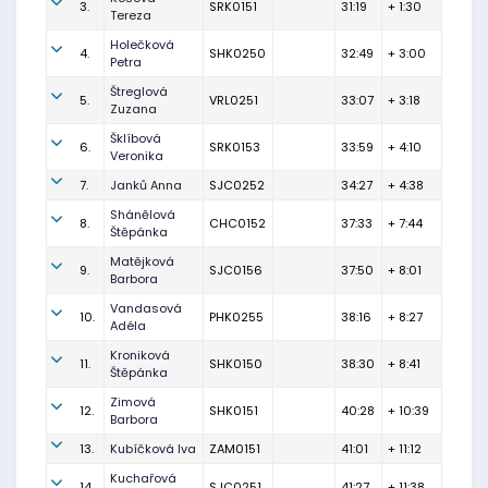
3.
SRK0151
31:19
+ 1:30
Tereza
Holečková
4.
SHK0250
32:49
+ 3:00
Petra
Štreglová
5.
VRL0251
33:07
+ 3:18
Zuzana
Šklíbová
6.
SRK0153
33:59
+ 4:10
Veronika
7.
Janků Anna
SJC0252
34:27
+ 4:38
Shánělová
8.
CHC0152
37:33
+ 7:44
Štěpánka
Matějková
9.
SJC0156
37:50
+ 8:01
Barbora
Vandasová
10.
PHK0255
38:16
+ 8:27
Adéla
Kroniková
11.
SHK0150
38:30
+ 8:41
Štěpánka
Zimová
12.
SHK0151
40:28
+ 10:39
Barbora
13.
Kubíčková Iva
ZAM0151
41:01
+ 11:12
Kuchařová
14.
SJC0251
41:27
+ 11:38