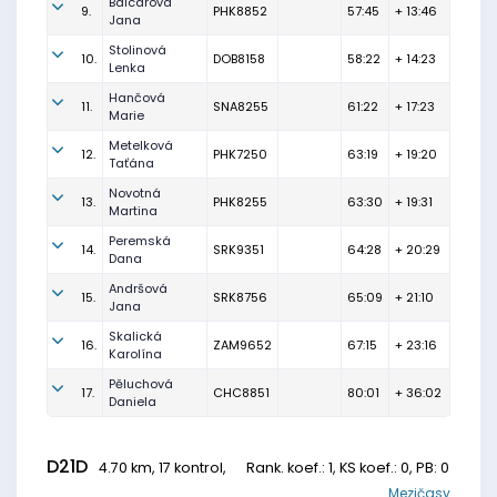
Balcarová
9.
PHK8852
57:45
+ 13:46
Jana
Stolinová
10.
DOB8158
58:22
+ 14:23
Lenka
Hančová
11.
SNA8255
61:22
+ 17:23
Marie
Metelková
12.
PHK7250
63:19
+ 19:20
Taťána
Novotná
13.
PHK8255
63:30
+ 19:31
Martina
Peremská
14.
SRK9351
64:28
+ 20:29
Dana
Andršová
15.
SRK8756
65:09
+ 21:10
Jana
Skalická
16.
ZAM9652
67:15
+ 23:16
Karolína
Pěluchová
17.
CHC8851
80:01
+ 36:02
Daniela
D21D
4.70 km, 17 kontrol,
Rank. koef.
: 1, KS koef.: 0, PB: 0
Mezičasy