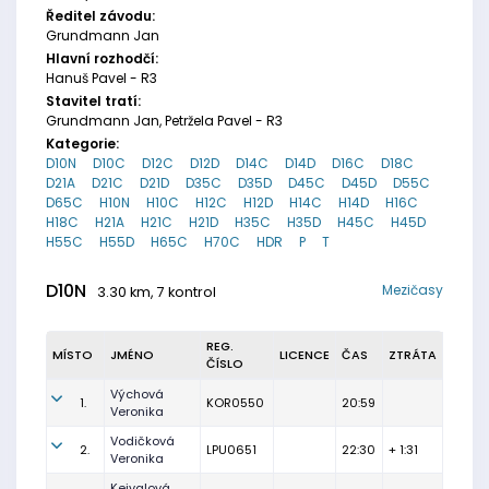
Ředitel závodu:
Grundmann Jan
Hlavní rozhodčí:
Hanuš Pavel - R3
Stavitel tratí:
Grundmann Jan, Petržela Pavel - R3
Kategorie:
D10N
D10C
D12C
D12D
D14C
D14D
D16C
D18C
D21A
D21C
D21D
D35C
D35D
D45C
D45D
D55C
D65C
H10N
H10C
H12C
H12D
H14C
H14D
H16C
H18C
H21A
H21C
H21D
H35C
H35D
H45C
H45D
H55C
H55D
H65C
H70C
HDR
P
T
D10N
Mezičasy
3.30 km, 7 kontrol
REG.
MÍSTO
JMÉNO
LICENCE
ČAS
ZTRÁTA
ČÍSLO
Výchová
1.
KOR0550
20:59
Veronika
Vodičková
2.
LPU0651
22:30
+ 1:31
Veronika
Kejvalová