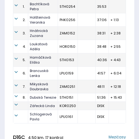
Bachtíková
1.
STH0254
35:53
Petra
Holšteinová
2.
PHK0256
37:06
+ 1:13
Veronika
Hnátnická
3.
ZAM0152
38:31
+ 2:38
Zuzana
Loukotová
4.
HOR0150
38:48
+ 2:55
Adéla
Hamáčková
5.
STH0153
40:36
+ 4:43
Eliška
Brancuská
6.
LPU0159
41:57
+ 6:04
Lenka
Mikysková
7.
ZAM0251
48:11
+ 12:18
Doubravka
8.
Dubská Terezie
STH0151
51:36
+ 15:43
Zářecká Linda
KOR0250
DISK
Schlogerová
LPU0161
DISK
Pavla
D16C
Mezičasy
4.50 km, 17 kontrol