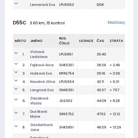
Lennerová Eva
LPU5653
DISK
D55C
Mezičasy
3.60 km, 15 kontrol
REG.
MÍSTO
JMÉNO
LICENCE
ČAS
ZTRÁTA
ČÍSLO
Víchová
1.
LPU5851
35:40
Ladislava
2.
Fejlková Alice
SHK5351
38:26
+ 2:46
3.
Hušková Eva
NPA5754
39:16
+ 3:36
4.
Novotná Jiřina
LPU5654
42:11
+ 6:31
5.
Langrová Eva
SNA5351
43:37
+ 7:57
Zlesáková
6.
JIL5362
44:08
+ 8:28
Vlasta
Dusílková
7.
SRK5752
47:52
+ 12:12
Marie
Gazdačková
8.
SHK5851
49:09
+ 13:29
Jana