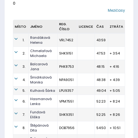
0
Mezičasy
REG.
MÍSTO
JMÉNO
LICENCE
ČAS
ZTRÁTA
ČÍSLO
Randáková
1.
VRL7452
43:59
Helena
Chmelařová
2.
SHK9151
47:53
+ 3:54
Michaela
Balcarová
3.
PHK8753
48:15
+ 4:16
Jana
Šmidrkalová
4.
NPA9051
48:38
+ 4:39
Monika
5.
Kulhavá Šárka
LPU9357
49:04
+ 5:05
Hasmanová
6.
VPM7551
52:23
+ 8:24
Lenka
Fundová
7.
SHK9351
52:25
+ 8:26
Eliška
Štěpánová
8.
DOB7956
54:50
+ 10:51
Dita