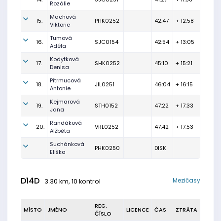
Rozálie
Machová
15.
PHK0252
42:47
+ 12:58
Viktorie
Tumová
16.
SJC0154
42:54
+ 13:05
Adéla
Kodytková
17.
SHK0252
45:10
+ 15:21
Denisa
Pitrmucová
18.
JIL0251
46:04
+ 16:15
Antonie
Kejmarová
19.
STH0152
47:22
+ 17:33
Jana
Randáková
20.
VRL0252
47:42
+ 17:53
Alžběta
Suchánková
PHK0250
DISK
Eliška
D14D
Mezičasy
3.30 km, 10 kontrol
REG.
MÍSTO
JMÉNO
LICENCE
ČAS
ZTRÁTA
ČÍSLO