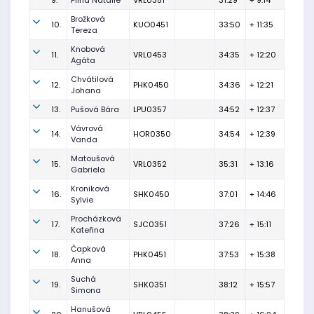
9.
Pilná Natálie
VRL0351
31:29
+ 9:14
Brožková
10.
KUO0451
33:50
+ 11:35
Tereza
Knobová
11.
VRL0453
34:35
+ 12:20
Agáta
Chvátilová
12.
PHK0450
34:36
+ 12:21
Johana
13.
Pušová Bára
LPU0357
34:52
+ 12:37
Vávrová
14.
HOR0350
34:54
+ 12:39
Vanda
Matoušová
15.
VRL0352
35:31
+ 13:16
Gabriela
Kroniková
16.
SHK0450
37:01
+ 14:46
Sylvie
Procházková
17.
SJC0351
37:26
+ 15:11
Kateřina
Čapková
18.
PHK0451
37:53
+ 15:38
Anna
Suchá
19.
SHK0351
38:12
+ 15:57
Simona
Hanušová