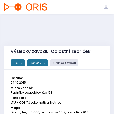
Výsledky závodu: Oblastní žebříček
Tisk
Přehledy
Stránka závodu
Datum:
24.10.2015
Místo konání:
Rudník - Leopoldov, č.p. 58
Pořadatel:
LTU - OOB TJ Lokomotiva Trutnov
Mapa:
Dlouhý les, 1:10 000, E=5m, stav 2012, revize léto 2015