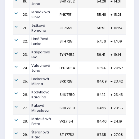
19.
SHK7252
54:28
+ 14:01
Jana
Maňáková
20.
PHK7151
55:48
+ 15:21
Silvie
Ježková
21.
JIL7552
56:51
+ 16:24
Romana
Hrnčířová
22.
STH7251
57:36
+ 17:09
Lenka
Kašparová
23.
TYN7452
59:41
+ 19:14
Eva
Valachová
24.
LPU6654
61:24
+ 20:57
Jana
Lockerová
25.
SRK7251
64:09
+ 23:42
Milena
Kodytková
26.
SHK7750
64:12
+ 23:45
Karolína
Raková
27.
SHK7250
64:22
+ 23:55
Miroslava
Matoušová
28.
VRL7154
64:46
+ 24:19
Petra
Štefanová
29.
STH7752
67:35
+ 27:08
Klára