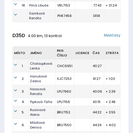
18.
Pilná Libuše
VRL7153
77:43
+ 31:24
Samková
PHK7456
DISK
Renáta
D35D
Mezičasy
4.00 km, 13 kontrol
REG.
MÍSTO
JMÉNO
LICENCE
ČAS
ZTRÁTA
ČÍSLO
Chaloupková
1.
CHC6951
40:27
Lenka
Hanušová
2.
SJC7253
41:27
+ 1:00
Zdena
Haasová
3.
LPU7960
43:06
+ 2:39
Renata
4.
Pipková Táňa
LPU7156
43:15
+ 2:48
Rusinová
5.
BRU7152
44:22
+ 3:55
Alena
Mádlová
6.
BRU7550
44:29
+ 4:02
Denisa