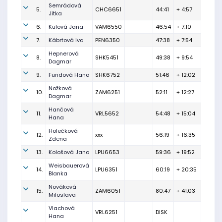
Semrádová
5.
CHC6651
44:41
+ 4:57
Jitka
6.
Kulová Jana
VAM6550
46:54
+ 7:10
7.
Kábrtová Iva
PEN6350
47:38
+ 7:54
Hepnerová
8.
SHK5451
49:38
+ 9:54
Dagmar
9.
Fundová Hana
SHK6752
51:46
+ 12:02
Nožková
10.
ZAM6251
52:11
+ 12:27
Dagmar
Hančová
11.
VRL5652
54:48
+ 15:04
Hana
Holečková
12.
xxx
56:19
+ 16:35
Zdena
13.
Kološová Jana
LPU6653
59:36
+ 19:52
Weisbauerová
14.
LPU6351
60:19
+ 20:35
Blanka
Nováková
15.
ZAM6051
80:47
+ 41:03
Miloslava
Vlachová
VRL6251
DISK
Hana