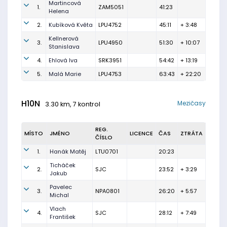
Martincová
1.
ZAM5051
41:23
Helena
2.
Kubíková Květa
LPU4752
45:11
+ 3:48
Kellnerová
3.
LPU4950
51:30
+ 10:07
Stanislava
4.
Ehlová Iva
SRK3951
54:42
+ 13:19
5.
Malá Marie
LPU4753
63:43
+ 22:20
H10N
Mezičasy
3.30 km, 7 kontrol
REG.
MÍSTO
JMÉNO
LICENCE
ČAS
ZTRÁTA
ČÍSLO
1.
Hanák Matěj
LTU0701
20:23
Ticháček
2.
SJC
23:52
+ 3:29
Jakub
Pavelec
3.
NPA0801
26:20
+ 5:57
Michal
Vlach
4.
SJC
28:12
+ 7:49
František