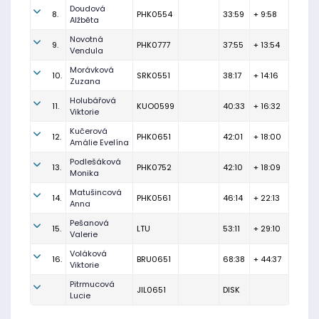
Doudová
8.
PHK0554
33:59
+ 9:58
Alžběta
Novotná
9.
PHK0777
37:55
+ 13:54
Vendula
Morávková
10.
SRK0551
38:17
+ 14:16
Zuzana
Holubářová
11.
KUO0599
40:33
+ 16:32
Viktorie
Kučerová
12.
PHK0651
42:01
+ 18:00
Amálie Evelína
Podlešáková
13.
PHK0752
42:10
+ 18:09
Monika
Matušincová
14.
PHK0561
46:14
+ 22:13
Anna
Pešanová
15.
LTU
53:11
+ 29:10
Valerie
Voláková
16.
BRU0651
68:38
+ 44:37
Viktorie
Pitrmucová
JIL0651
DISK
Lucie