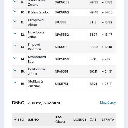
Šabatková
9.
SHK5652
49:33
+ 13:53
Zdena
10.
Bláhová Luba
SHK5852
49:48
+ 14:08
Klimplová
11.
LPU5551
51:12
+ 15:32
Alena
Nováková
12.
NPA5552
51:27
+ 15:47
Jana
Filipová
13.
SHK5651
53:28
+ 17:48
Dagmar
Svobodová
14.
SHK5853
57:01
+ 21:21
Eva
Kalibánová
15.
NPA5351
60:11
+ 24:31
Jiřina
Stulíková
16.
SHK5751
61:21
+ 25:41
Zuzana
D65C
Mezičasy
2.80 km, 12 kontrol
REG.
MÍSTO
JMÉNO
LICENCE
ČAS
ZTRÁTA
ČÍSLO