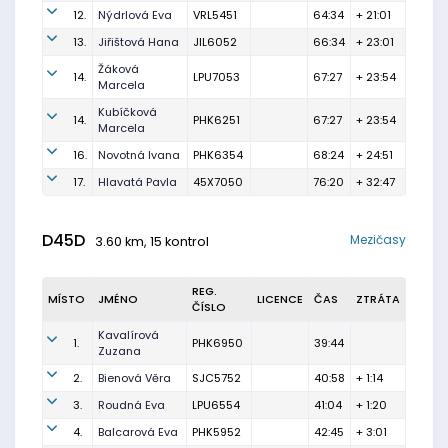
12.
Nýdrlová Eva
VRL5451
64:34
+ 21:01
13.
Jiřištová Hana
JIL6052
66:34
+ 23:01
Žáková
14.
LPU7053
67:27
+ 23:54
Marcela
Kubíčková
14.
PHK6251
67:27
+ 23:54
Marcela
16.
Novotná Ivana
PHK6354
68:24
+ 24:51
17.
Hlavatá Pavla
45X7050
76:20
+ 32:47
D45D
Mezičasy
3.60 km, 15 kontrol
REG.
MÍSTO
JMÉNO
LICENCE
ČAS
ZTRÁTA
ČÍSLO
Kavalírová
1.
PHK6950
39:44
Zuzana
2.
Bienová Věra
SJC5752
40:58
+ 1:14
3.
Roudná Eva
LPU6554
41:04
+ 1:20
4.
Balcarová Eva
PHK5952
42:45
+ 3:01