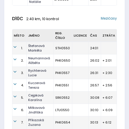
Natálie
D10C
Mezičasy
2.40 km, 10 kontrol
REG.
MÍSTO
JMÉNO
LICENCE
ČAS
ZTRÁTA
ČÍSLO
Štefanová
1.
STH0550
24:01
Markéta
Neumannová
2.
PHK0650
26:02
+ 2:01
Alžběta
Rychterová
3.
PHK0557
26:31
+ 2:30
Lucie
Kuczerová
4.
PHK0551
26:57
+ 2:56
Tereza
Cejpková
5.
SRK0552
30:08
+ 6:07
Karolína
Mitkovová
6.
LTU0550
30:10
+ 6:09
Jindřiška
Příkazská
7.
PHK0654
30:13
+ 6:12
Zuzana