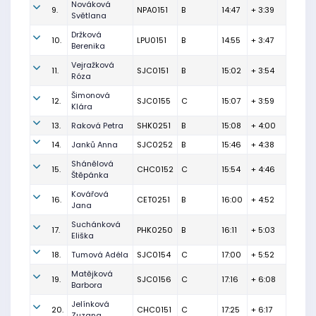
Nováková
9.
NPA0151
B
14:47
+ 3:39
Světlana
Držková
10.
LPU0151
B
14:55
+ 3:47
Berenika
Vejražková
11.
SJC0151
B
15:02
+ 3:54
Róza
Šimonová
12.
SJC0155
C
15:07
+ 3:59
Klára
13.
Raková Petra
SHK0251
B
15:08
+ 4:00
14.
Janků Anna
SJC0252
B
15:46
+ 4:38
Shánělová
15.
CHC0152
C
15:54
+ 4:46
Štěpánka
Kovářová
16.
CET0251
B
16:00
+ 4:52
Jana
Suchánková
17.
PHK0250
B
16:11
+ 5:03
Eliška
18.
Tumová Adéla
SJC0154
C
17:00
+ 5:52
Matějková
19.
SJC0156
C
17:16
+ 6:08
Barbora
Jelínková
20.
CHC0151
C
17:25
+ 6:17
Zuzana