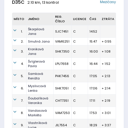
D35C
Mezičasy
2.10 km, 13 kontrol
REG.
MÍSTO
JMÉNO
LICENCE
ČAS
ZTRÁTA
ČÍSLO
Škorpilová
1.
SJC7451
C
14:52
Jana
2.
Smutná Jana
VAM6251
C
15:47
+ 0:55
Kroniková
3.
SHK7350
C
16:00
+ 1:08
Jana
Švíglerová
4.
LPU7658
C
16:44
+ 1:52
Pavla
Samková
5.
PHK7456
C
17:05
+ 2:13
Renáta
Myslivcová
6.
SHK7051
C
17:06
+ 2:14
Lenka
Ďoubalíková
7.
CHT7351
C
17:11
+ 2:19
Veronika
Vandasová
8.
VAM7250
C
17:53
+ 3:01
Markéta
Vlastníková
9.
JIL7554
C
18:29
+ 3:37
Lucie