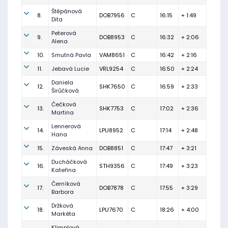
Štěpánová
8.
DOB7956
C
16:15
+ 1:49
Dita
Peterová
9.
DOB8953
C
16:32
+ 2:06
Alena
10.
Smutná Pavla
VAM8651
C
16:42
+ 2:16
11.
Jebavá Lucie
VRL9254
C
16:50
+ 2:24
Daniela
12.
SHK7650
C
16:59
+ 2:33
Širůčková
Čečková
13.
SHK7753
C
17:02
+ 2:36
Martina
Lennerová
14.
LPU8952
C
17:14
+ 2:48
Hana
15.
Záveská Anna
DOB8851
C
17:47
+ 3:21
Ducháčková
16.
STH9356
C
17:49
+ 3:23
Kateřina
Černíková
17.
DOB7878
C
17:55
+ 3:29
Barbora
Držková
18.
LPU7670
C
18:26
+ 4:00
Markéta
Klimplová