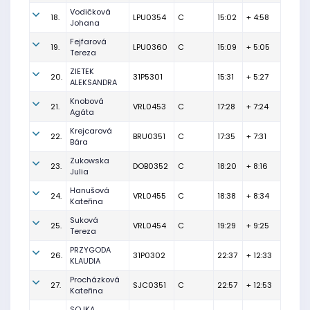
Vodičková
18.
LPU0354
C
15:02
+ 4:58
Johana
Fejfarová
19.
LPU0360
C
15:09
+ 5:05
Tereza
ZIETEK
20.
31P5301
15:31
+ 5:27
ALEKSANDRA
Knobová
21.
VRL0453
C
17:28
+ 7:24
Agáta
Krejcarová
22.
BRU0351
C
17:35
+ 7:31
Bára
Zukowska
23.
DOB0352
C
18:20
+ 8:16
Julia
Hanušová
24.
VRL0455
C
18:38
+ 8:34
Kateřina
Suková
25.
VRL0454
C
19:29
+ 9:25
Tereza
PRZYGODA
26.
31P0302
22:37
+ 12:33
KLAUDIA
Procházková
27.
SJC0351
C
22:57
+ 12:53
Kateřina
SOJKA