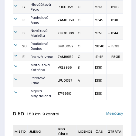
Hlaváčková
17.
PHK0052
C
21:13
+ 8:06
Petra
Pachelová
18.
ZAM0053
C
21:45
+ 8:38
Anna
Nováková
19.
KUO0099
C
21:51
+ 8:44
Markéta
Roušalová
20.
SHK0052
C
28:40
+ 15:33
Denisa
21.
Boková Ivana
ZAM9952
C
41:42
+ 28:35
Matoušová
VRL9955
B
DISK
Kateřina
Peterová
LPU0057
A
DISK
Jana
Mądra
17P9950
DISK
Magdalena
D16D
Mezičasy
1.50 km, 9 kontrol
REG.
MÍSTO
JMÉNO
LICENCE
ČAS
ZTRÁTA
ČÍSLO