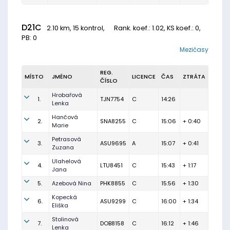
D21C
2.10 km, 15 kontrol,
Rank. koef.
: 1.02, KS koef.: 0,
PB: 0
Mezičasy
REG.
MÍSTO
JMÉNO
LICENCE
ČAS
ZTRÁTA
ČÍSLO
Hrobařová
1.
TJN7754
C
14:26
Lenka
Hančová
2.
SNA8255
C
15:06
+ 0:40
Marie
Petrasová
3.
ASU9695
A
15:07
+ 0:41
Zuzana
Ulahelová
4.
LTU8451
C
15:43
+ 1:17
Jana
5.
Azebová Nina
PHK8855
C
15:56
+ 1:30
Kopecká
6.
ASU9299
C
16:00
+ 1:34
Eliška
Stolinová
7.
DOB8158
C
16:12
+ 1:46
Lenka