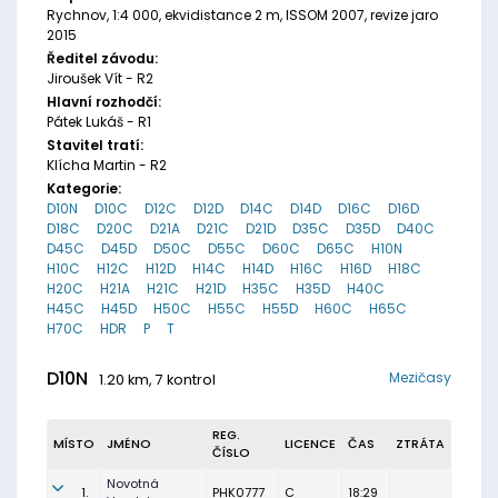
Rychnov, 1:4 000, ekvidistance 2 m, ISSOM 2007, revize jaro
2015
Ředitel závodu:
Jiroušek Vít - R2
Hlavní rozhodčí:
Pátek Lukáš - R1
Stavitel tratí:
Klícha Martin - R2
Kategorie:
D10N
D10C
D12C
D12D
D14C
D14D
D16C
D16D
D18C
D20C
D21A
D21C
D21D
D35C
D35D
D40C
D45C
D45D
D50C
D55C
D60C
D65C
H10N
H10C
H12C
H12D
H14C
H14D
H16C
H16D
H18C
H20C
H21A
H21C
H21D
H35C
H35D
H40C
H45C
H45D
H50C
H55C
H55D
H60C
H65C
H70C
HDR
P
T
D10N
Mezičasy
1.20 km, 7 kontrol
REG.
MÍSTO
JMÉNO
LICENCE
ČAS
ZTRÁTA
ČÍSLO
Novotná
1.
PHK0777
C
18:29