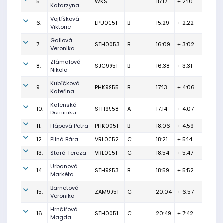
5.
WKS
15:17
+ 2:10
Katarzyna
Vojtíšková
6.
LPU0051
B
15:29
+ 2:22
Viktorie
Gallová
7.
STH0053
B
16:09
+ 3:02
Veronika
Zlámalová
8.
SJC9951
B
16:38
+ 3:31
Nikola
Kubíčková
9.
PHK9955
B
17:13
+ 4:06
Kateřina
Kalenská
10.
STH9958
A
17:14
+ 4:07
Dominika
11.
Hápová Petra
PHK0051
B
18:06
+ 4:59
12.
Pilná Bára
VRL0052
C
18:21
+ 5:14
13.
Stará Tereza
VRL0051
C
18:54
+ 5:47
Urbanová
14.
STH9953
B
18:59
+ 5:52
Markéta
Barnetová
15.
ZAM9951
C
20:04
+ 6:57
Veronika
Hrnčířová
16.
STH0051
C
20:49
+ 7:42
Magda