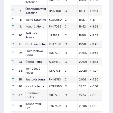
16.
STH7351
C
19:09
+ 2:53
Kateřina
Štichhauerová
17.
LPU7468
C
19:14
+ 2:58
Kateřina
18.
Tichá Kateřina
KOR7550
C
19:27
+ 3:11
19.
Koutná Alena
PHK7052
C
19:42
+ 3:26
Ježková
20.
JIL7552
C
19:50
+ 3:34
Romana
21.
Čapková Petra
PHK7850
C
19:56
+ 3:40
Frömmelová
22.
BRU7251
C
20:05
+ 3:49
Dana
23.
Černá Petra
ALB7450
C
20:09
+ 3:53
Tomášová
24.
CHC7351
C
20:20
+ 4:04
Petra
25.
Justová Jana
PHK6153
C
21:06
+ 4:50
26.
Hladká Petra
KOR7950
C
22:25
+ 6:09
Hrnčířová
27.
STH7251
C
22:52
+ 6:36
Lenka
Kašparová
28.
TYN7452
C
23:06
+ 6:50
Eva