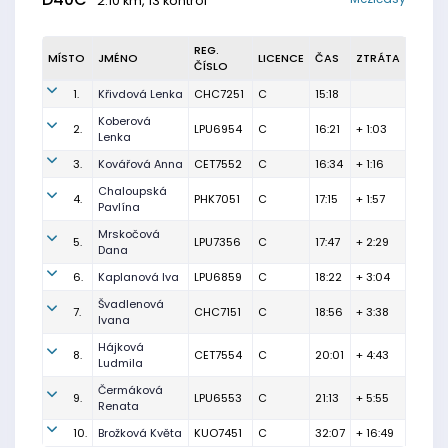
2.10 km, 13 kontrol
REG.
MÍSTO
JMÉNO
LICENCE
ČAS
ZTRÁTA
ČÍSLO
1.
Křivdová Lenka
CHC7251
C
15:18
Koberová
2.
LPU6954
C
16:21
+ 1:03
Lenka
3.
Kovářová Anna
CET7552
C
16:34
+ 1:16
Chaloupská
4.
PHK7051
C
17:15
+ 1:57
Pavlína
Mrskočová
5.
LPU7356
C
17:47
+ 2:29
Dana
6.
Kaplanová Iva
LPU6859
C
18:22
+ 3:04
Švadlenová
7.
CHC7151
C
18:56
+ 3:38
Ivana
Hájková
8.
CET7554
C
20:01
+ 4:43
Ludmila
Čermáková
9.
LPU6553
C
21:13
+ 5:55
Renata
10.
Brožková Květa
KUO7451
C
32:07
+ 16:49