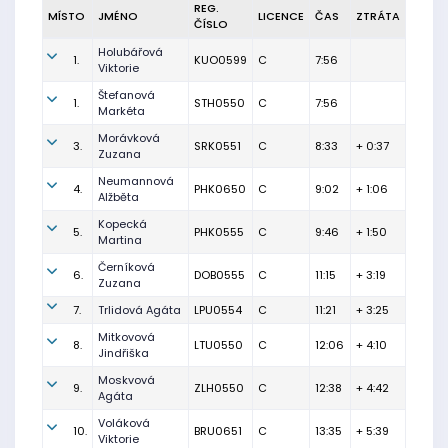
REG.
MÍSTO
JMÉNO
LICENCE
ČAS
ZTRÁTA
ČÍSLO
Holubářová
1.
KUO0599
C
7:56
Viktorie
Štefanová
1.
STH0550
C
7:56
Markéta
Morávková
3.
SRK0551
C
8:33
+ 0:37
Zuzana
Neumannová
4.
PHK0650
C
9:02
+ 1:06
Alžběta
Kopecká
5.
PHK0555
C
9:46
+ 1:50
Martina
Černíková
6.
DOB0555
C
11:15
+ 3:19
Zuzana
7.
Trlidová Agáta
LPU0554
C
11:21
+ 3:25
Mitkovová
8.
LTU0550
C
12:06
+ 4:10
Jindřiška
Moskvová
9.
ZLH0550
C
12:38
+ 4:42
Agáta
Voláková
10.
BRU0651
C
13:35
+ 5:39
Viktorie