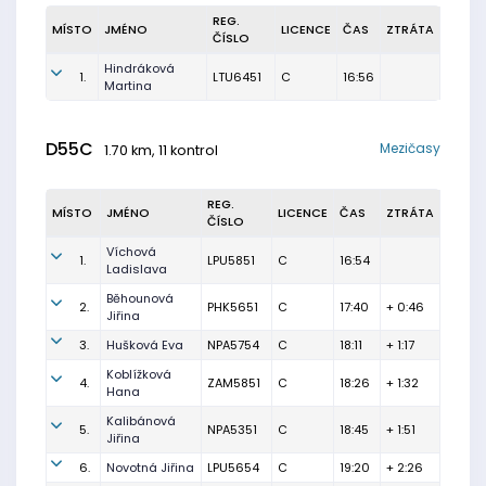
REG.
MÍSTO
JMÉNO
LICENCE
ČAS
ZTRÁTA
ČÍSLO
Hindráková
1.
LTU6451
C
16:56
Martina
D55C
Mezičasy
1.70 km, 11 kontrol
REG.
MÍSTO
JMÉNO
LICENCE
ČAS
ZTRÁTA
ČÍSLO
Víchová
1.
LPU5851
C
16:54
Ladislava
Běhounová
2.
PHK5651
C
17:40
+ 0:46
Jiřina
3.
Hušková Eva
NPA5754
C
18:11
+ 1:17
Koblížková
4.
ZAM5851
C
18:26
+ 1:32
Hana
Kalibánová
5.
NPA5351
C
18:45
+ 1:51
Jiřina
6.
Novotná Jiřina
LPU5654
C
19:20
+ 2:26