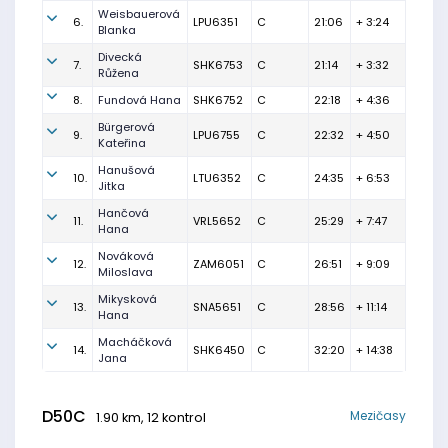
Weisbauerová
6.
LPU6351
C
21:06
+ 3:24
Blanka
Divecká
7.
SHK6753
C
21:14
+ 3:32
Růžena
8.
Fundová Hana
SHK6752
C
22:18
+ 4:36
Bürgerová
9.
LPU6755
C
22:32
+ 4:50
Kateřina
Hanušová
10.
LTU6352
C
24:35
+ 6:53
Jitka
Hančová
11.
VRL5652
C
25:29
+ 7:47
Hana
Nováková
12.
ZAM6051
C
26:51
+ 9:09
Miloslava
Mikysková
13.
SNA5651
C
28:56
+ 11:14
Hana
Macháčková
14.
SHK6450
C
32:20
+ 14:38
Jana
D50C
Mezičasy
1.90 km, 12 kontrol