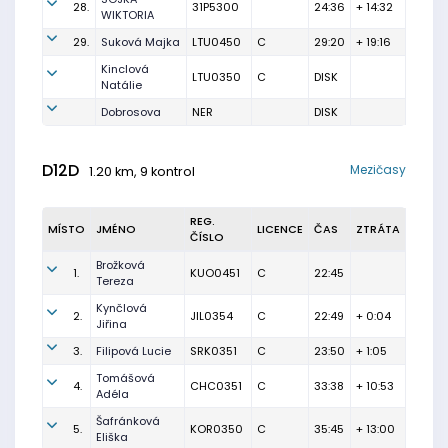
28.
31P5300
24:36
+ 14:32
WIKTORIA
29.
Suková Majka
LTU0450
C
29:20
+ 19:16
Kinclová
LTU0350
C
DISK
Natálie
Dobrosova
NER
DISK
D12D
Mezičasy
1.20 km, 9 kontrol
REG.
MÍSTO
JMÉNO
LICENCE
ČAS
ZTRÁTA
ČÍSLO
Brožková
1.
KUO0451
C
22:45
Tereza
Kynčlová
2.
JIL0354
C
22:49
+ 0:04
Jiřina
3.
Filipová Lucie
SRK0351
C
23:50
+ 1:05
Tomášová
4.
CHC0351
C
33:38
+ 10:53
Adéla
Šafránková
5.
KOR0350
C
35:45
+ 13:00
Eliška