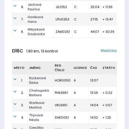
Jechová
6.
JIL0152
C
25:04
+ 11:36
Pavlína
Horáková
7.
LPU0253
C
27:15
+ 13:47
Hana
Mikysková
8.
ZAM0251
C
44:07
+ 30:39
Doubravka
D16C
Mezičasy
1.80 km, 13 kontrol
REG.
MÍSTO
JMÉNO
LICENCE
ČAS
ZTRÁTA
ČÍSLO
Rückerová
1.
HOR0050
A
13:07
Šárka
Chaloupská
2.
PHK9951
A
13:29
+ 0:22
Barbora
Waňková
3.
VRL9951
A
14:04
+ 0:57
Martina
Thýnová
4.
SHK0051
A
14:32
+ 1:25
Nikola
Ciesólka