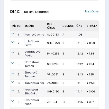
D14C
Mezičasy
1.50 km, 10 kontrol
REG.
MÍSTO
JMÉNO
LICENCE
ČAS
ZTRÁTA
ČÍSLO
1.
Kochová Anna
SJC0153
A
11:08
Holečková
2.
SHK0250
B
12:01
+ 0:53
Petra
Vandasová
3.
PHK0255
B
12:42
+ 1:34
Adéla
Chrástová
3.
STH0251
B
12:42
+ 1:34
Tereza
Štreglová
5.
VRL0251
B
12:43
+ 1:35
Zuzana
6.
Kubíčková Iva
ZAM0151
B
14:06
+ 2:58
Kroniková
7.
SHK0150
B
14:14
+ 3:06
Štěpánka
Dvořáková
8.
JIL0154
C
14:25
+ 3:17
Anna