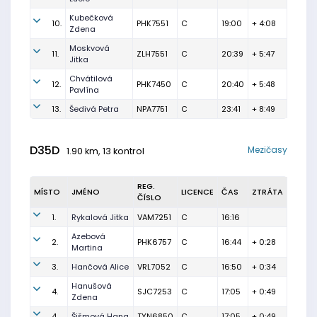
Kubečková
10.
PHK7551
C
19:00
+ 4:08
Zdena
Moskvová
11.
ZLH7551
C
20:39
+ 5:47
Jitka
Chvátilová
12.
PHK7450
C
20:40
+ 5:48
Pavlína
13.
Šedivá Petra
NPA7751
C
23:41
+ 8:49
D35D
Mezičasy
1.90 km, 13 kontrol
REG.
MÍSTO
JMÉNO
LICENCE
ČAS
ZTRÁTA
ČÍSLO
1.
Rykalová Jitka
VAM7251
C
16:16
Azebová
2.
PHK6757
C
16:44
+ 0:28
Martina
3.
Hančová Alice
VRL7052
C
16:50
+ 0:34
Hanušová
4.
SJC7253
C
17:05
+ 0:49
Zdena
4.
Šišmová Hana
TYN6850
C
17:05
+ 0:49