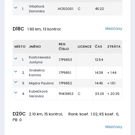
Vrbatová
1.
HOS0051
C
45:22
Dominika
D18C
Mezičasy
1.90 km, 13 kontrol
REG.
MÍSTO
JMÉNO
LICENCE
ČAS
ZTRÁTA
ČÍSLO
Kostrzewska
1.
17P9853
12:54
Justyna
Grobelna
2.
17P9851
14:38
+ 1:44
Kamila
3.
Mądra Paulina
17P9852
14:45
+ 1:51
Kubečková
4.
PHK9853
C
33:29
+ 20:35
Veronika
D20C
2.10 km, 15 kontrol,
Rank. koef.
: 1.02, KS koef.: 0,
PB: 0
Mezičasy