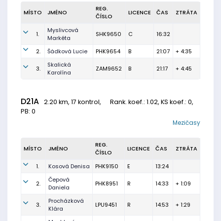
REG.
MÍSTO
JMÉNO
LICENCE
ČAS
ZTRÁTA
ČÍSLO
Myslivcová
1.
SHK9650
C
16:32
Markéta
2.
Šádková Lucie
PHK9654
B
21:07
+ 4:35
Skalická
3.
ZAM9652
B
21:17
+ 4:45
Karolína
D21A
2.20 km, 17 kontrol,
Rank. koef.
: 1.02, KS koef.: 0,
PB: 0
Mezičasy
REG.
MÍSTO
JMÉNO
LICENCE
ČAS
ZTRÁTA
ČÍSLO
1.
Kosová Denisa
PHK9150
E
13:24
Čepová
2.
PHK8951
R
14:33
+ 1:09
Daniela
Procházková
3.
LPU9451
R
14:53
+ 1:29
Klára