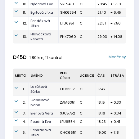
10.
Nýdrlová Eva
VRL5451
C
20:45
+ 5:50
11.
Egrtová Jitka
SHK6354
C
21:40
+ 6:45
Bendáková
12.
LTU6951
C
22:51
+ 7:56
Jitka
Hlaváčková
13.
PHK7060
C
29:03
+ 14:08
Renata
D45D
Mezičasy
1.80 km, 11 kontrol
REG.
MÍSTO
JMÉNO
LICENCE
ČAS
ZTRÁTA
ČÍSLO
Lazáková
1.
LTU6952
C
17:42
Šárka
Cabalková
2.
ZAM6351
C
18:15
+ 0:33
Ivana
3.
Bienová Věra
SJC5752
C
18:16
+ 0:34
4.
Roudná Eva
LPU6554
C
18:23
+ 0:41
Semrádová
5.
CHC6651
C
19:00
+ 1:18
Jitka