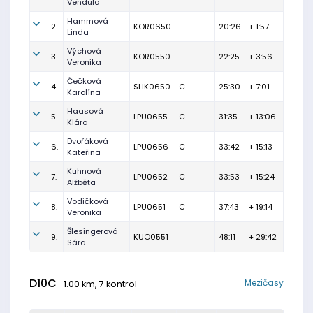
Vendula
Hammová
2.
KOR0650
20:26
+ 1:57
Linda
Výchová
3.
KOR0550
22:25
+ 3:56
Veronika
Čečková
4.
SHK0650
C
25:30
+ 7:01
Karolína
Haasová
5.
LPU0655
C
31:35
+ 13:06
Klára
Dvořáková
6.
LPU0656
C
33:42
+ 15:13
Kateřina
Kuhnová
7.
LPU0652
C
33:53
+ 15:24
Alžběta
Vodičková
8.
LPU0651
C
37:43
+ 19:14
Veronika
Šlesingerová
9.
KUO0551
48:11
+ 29:42
Sára
D10C
Mezičasy
1.00 km, 7 kontrol