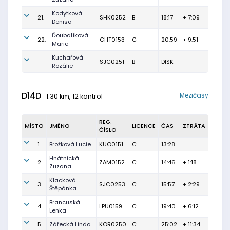
Kodytková
21.
SHK0252
B
18:17
+ 7:09
Denisa
Ďoubalíková
22.
CHT0153
C
20:59
+ 9:51
Marie
Kuchařová
SJC0251
B
DISK
Rozálie
D14D
Mezičasy
1.30 km, 12 kontrol
REG.
MÍSTO
JMÉNO
LICENCE
ČAS
ZTRÁTA
ČÍSLO
1.
Brožková Lucie
KUO0151
C
13:28
Hnátnická
2.
ZAM0152
C
14:46
+ 1:18
Zuzana
Klacková
3.
SJC0253
C
15:57
+ 2:29
Štěpánka
Brancuská
4.
LPU0159
C
19:40
+ 6:12
Lenka
5.
Zářecká Linda
KOR0250
C
25:02
+ 11:34