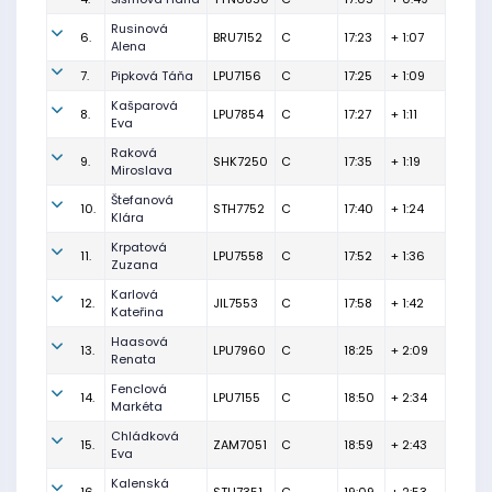
Rusinová
6.
BRU7152
C
17:23
+ 1:07
Alena
7.
Pipková Táňa
LPU7156
C
17:25
+ 1:09
Kašparová
8.
LPU7854
C
17:27
+ 1:11
Eva
Raková
9.
SHK7250
C
17:35
+ 1:19
Miroslava
Štefanová
10.
STH7752
C
17:40
+ 1:24
Klára
Krpatová
11.
LPU7558
C
17:52
+ 1:36
Zuzana
Karlová
12.
JIL7553
C
17:58
+ 1:42
Kateřina
Haasová
13.
LPU7960
C
18:25
+ 2:09
Renata
Fenclová
14.
LPU7155
C
18:50
+ 2:34
Markéta
Chládková
15.
ZAM7051
C
18:59
+ 2:43
Eva
Kalenská