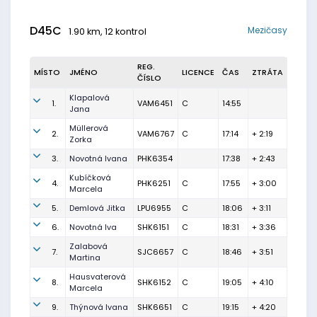
D45C
Mezičasy
1.90 km, 12 kontrol
REG.
MÍSTO
JMÉNO
LICENCE
ČAS
ZTRÁTA
ČÍSLO
Klapalová
1.
VAM6451
C
14:55
Jana
Müllerová
2.
VAM6767
C
17:14
+ 2:19
Zorka
3.
Novotná Ivana
PHK6354
17:38
+ 2:43
Kubíčková
4.
PHK6251
C
17:55
+ 3:00
Marcela
5.
Demlová Jitka
LPU6955
C
18:06
+ 3:11
6.
Novotná Iva
SHK6151
C
18:31
+ 3:36
Zalabová
7.
SJC6657
C
18:46
+ 3:51
Martina
Hausvaterová
8.
SHK6152
C
19:05
+ 4:10
Marcela
9.
Thýnová Ivana
SHK6651
C
19:15
+ 4:20