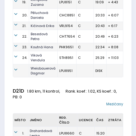
19.
LPU8151
C
19:09
+ 4:43
Zuzana
Pěluchová
20.
CHC8851
C
20:33
+ 6:07
Daniela
21.
Kičinová Erika
VRL9154
C
20:43
+ 6:17
Besedová
22.
CHT7654
C
20:49
+ 6:23
Petra
23.
Koutná Hana
PHK9651
C
22:34
+ 8:08
Viková
24.
STH8951
C
25:29
+ 11:03
Vendula
Weisbauerová
LPU8951
DISK
Dagmar
D21D
1.80 km, 11 kontrol,
Rank. koef.
: 1.02, KS koef.: 0,
PB: 0
Mezičasy
REG.
MÍSTO
JMÉNO
LICENCE
ČAS
ZTRÁTA
ČÍSLO
Drahorádová
1.
LPU8660
C
15:20
Lenka