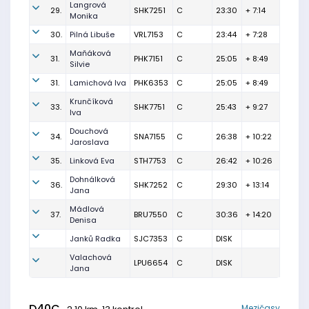
Langrová
29.
SHK7251
C
23:30
+ 7:14
Monika
30.
Pilná Libuše
VRL7153
C
23:44
+ 7:28
Maňáková
31.
PHK7151
C
25:05
+ 8:49
Silvie
31.
Lamichová Iva
PHK6353
C
25:05
+ 8:49
Krunčíková
33.
SHK7751
C
25:43
+ 9:27
Iva
Douchová
34.
SNA7155
C
26:38
+ 10:22
Jaroslava
35.
Linková Eva
STH7753
C
26:42
+ 10:26
Dohnálková
36.
SHK7252
C
29:30
+ 13:14
Jana
Mádlová
37.
BRU7550
C
30:36
+ 14:20
Denisa
Janků Radka
SJC7353
C
DISK
Valachová
LPU6654
C
DISK
Jana
D40C
Mezičasy