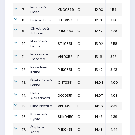
Musilová
7.
KUO0399
C
12:03
+ 1:59
Elena
8.
Pušová Bára
LPU0357
B
12:18
+ 2:14
Chvátilová
9.
PHK0450
C
12:32
+ 2:28
Johana
Hrnčířová
10.
STH0351
C
13:02
+ 2:58
Ivana
Matoušová
11.
VRL0352
B
13:16
+ 3:12
Gabriela
Besedová
12.
PHK0351
C
13:47
+ 3:43
Katka
Ďoubalíková
13.
CHT0351
C
14:04
+ 4:00
Lenka
Pluta
14.
DOB0351
C
14:07
+ 4:03
Aleksandra
15.
Pilná Natálie
VRL0351
B
14:36
+ 4:32
Kroniková
16.
SHK0450
C
14:43
+ 4:39
Sylvie
Čapková
17.
PHK0451
C
14:48
+ 4:44
Anna