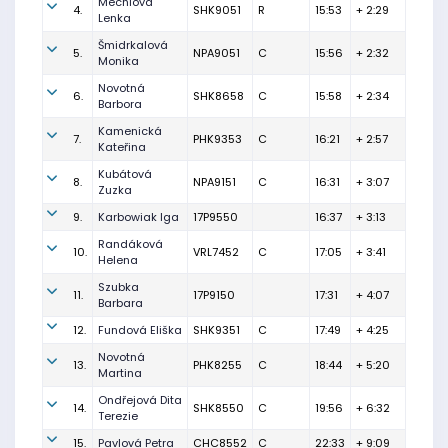
Mechlová
4.
SHK9051
R
15:53
+ 2:29
Lenka
Šmidrkalová
5.
NPA9051
C
15:56
+ 2:32
Monika
Novotná
6.
SHK8658
C
15:58
+ 2:34
Barbora
Kamenická
7.
PHK9353
C
16:21
+ 2:57
Kateřina
Kubátová
8.
NPA9151
C
16:31
+ 3:07
Zuzka
9.
Karbowiak Iga
17P9550
16:37
+ 3:13
Randáková
10.
VRL7452
C
17:05
+ 3:41
Helena
Szubka
11.
17P9150
17:31
+ 4:07
Barbara
12.
Fundová Eliška
SHK9351
C
17:49
+ 4:25
Novotná
13.
PHK8255
C
18:44
+ 5:20
Martina
Ondřejová Dita
14.
SHK8550
C
19:56
+ 6:32
Terezie
15.
Pavlová Petra
CHC8552
C
22:33
+ 9:09