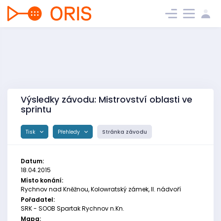
Výsledky závodu: Mistrovství oblasti ve
sprintu
Tisk
Přehledy
Stránka závodu
Datum:
18.04.2015
Místo konání:
Rychnov nad Kněžnou, Kolowratský zámek, II. nádvoří
Pořadatel:
SRK - SOOB Spartak Rychnov n.Kn.
Mapa: