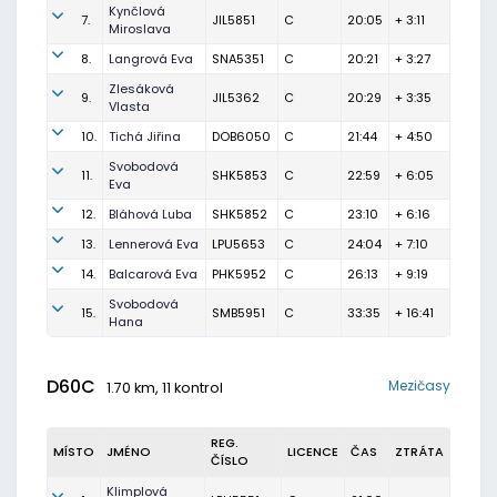
Kynčlová
7.
JIL5851
C
20:05
+ 3:11
Miroslava
8.
Langrová Eva
SNA5351
C
20:21
+ 3:27
Zlesáková
9.
JIL5362
C
20:29
+ 3:35
Vlasta
10.
Tichá Jiřina
DOB6050
C
21:44
+ 4:50
Svobodová
11.
SHK5853
C
22:59
+ 6:05
Eva
12.
Bláhová Luba
SHK5852
C
23:10
+ 6:16
13.
Lennerová Eva
LPU5653
C
24:04
+ 7:10
14.
Balcarová Eva
PHK5952
C
26:13
+ 9:19
Svobodová
15.
SMB5951
C
33:35
+ 16:41
Hana
D60C
Mezičasy
1.70 km, 11 kontrol
REG.
MÍSTO
JMÉNO
LICENCE
ČAS
ZTRÁTA
ČÍSLO
Klimplová