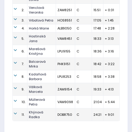
Venclová
2.
ZAM8251
C
15:51
+ 0:31
Veronika
3.
Vrbatová Petra
HOS8551
C
17:05
+ 1:45
4.
Horká Marie
ALB9050
C
17:48
+ 2:28
Hostinská
5.
VAM8451
C
18:33
+ 3:13
Jana
Marešová
6.
LPU9155
C
18:36
+ 3:16
Kristýna
Balcarová
7.
PHK9151
C
18:42
+ 3:22
Mirka
Kadaňová
8.
LPU8253
C
18:58
+ 3:38
Barbora
Válková
9.
ZAM9154
C
19:33
+ 4:13
Marcela
Müllerová
10.
VAM9098
C
21:04
+ 5:44
Petra
Khýnová
11.
DOB8750
C
24:21
+ 9:01
Radka