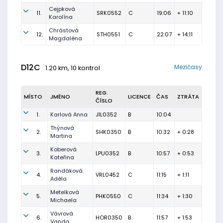
Cejpková
11.
SRK0552
C
19:06
+ 11:10
Karolína
Chrástová
12.
STH0551
C
22:07
+ 14:11
Magdaléna
D12C
Mezičasy
1.20 km, 10 kontrol
REG.
MÍSTO
JMÉNO
LICENCE
ČAS
ZTRÁTA
ČÍSLO
1.
Karlová Anna
JIL0352
B
10:04
Thýnová
2.
SHK0350
B
10:32
+ 0:28
Martina
Koberová
3.
LPU0352
B
10:57
+ 0:53
Kateřina
Randáková
4.
VRL0452
C
11:15
+ 1:11
Adéla
Metelková
5.
PHK0550
C
11:34
+ 1:30
Michaela
Vávrová
6.
HOR0350
B
11:57
+ 1:53
Vanda