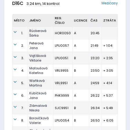
D16C
Mezičasy
3.24 km, 14 kontrol
REG.
MÍSTO
JMÉNO
LICENCE
ČAS
ZTRÁTA
ČÍSLO
Rückerová
1.
HOR0050
A
20:45
Šárka
Peterová
2.
LPU0057
A
21:49
+ 1:04
Jana
Vojtíšková
3.
LPU0051
B
23:20
+ 2:35
Viktorie
Matoušová
4.
VRL9955
B
23:50
+ 3:05
Kateřina
Waňková
5.
VRL9951
A
24:59
+ 4:14
Martina
Kubíčková
6.
PHK9999
A
26:22
+ 5:37
Jana
Zlámalová
7.
SJC9951
B
26:34
+ 5:49
Nikola
Borovičková
8.
LPU0054
B
26:50
+ 6:05
Valerie