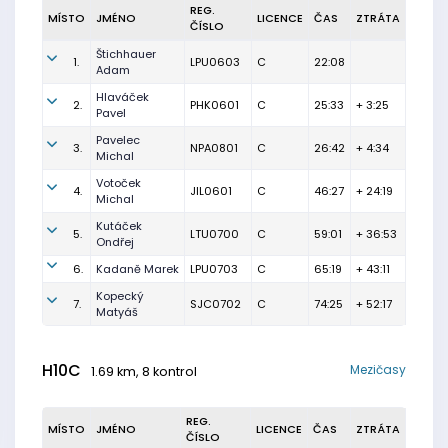
REG.
MÍSTO
JMÉNO
LICENCE
ČAS
ZTRÁTA
ČÍSLO
Štichhauer
1.
LPU0603
C
22:08
Adam
Hlaváček
2.
PHK0601
C
25:33
+ 3:25
Pavel
Pavelec
3.
NPA0801
C
26:42
+ 4:34
Michal
Votoček
4.
JIL0601
C
46:27
+ 24:19
Michal
Kutáček
5.
LTU0700
C
59:01
+ 36:53
Ondřej
6.
Kadaně Marek
LPU0703
C
65:19
+ 43:11
Kopecký
7.
SJC0702
C
74:25
+ 52:17
Matyáš
H10C
Mezičasy
1.69 km, 8 kontrol
REG.
MÍSTO
JMÉNO
LICENCE
ČAS
ZTRÁTA
ČÍSLO