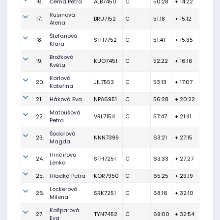
16.
Černá Petra
ALB7450
C
50:28
+ 14:22
Rusinová
17.
BRU7152
C
51:18
+ 15:12
Alena
Štefanová
18.
STH7752
C
51:41
+ 15:35
Klára
Brožková
19.
KUO7451
C
52:22
+ 16:16
Květa
Karlová
20.
JIL7553
C
53:13
+ 17:07
Kateřina
21.
Háková Eva
NPA6951
C
56:28
+ 20:22
Matoušová
22.
VRL7154
C
57:47
+ 21:41
Petra
Šodorová
23.
NNN7399
63:21
+ 27:15
Magda
Hrnčířová
24.
STH7251
C
63:33
+ 27:27
Lenka
25.
Hladká Petra
KOR7950
C
65:25
+ 29:19
Lockerová
26.
SRK7251
C
68:16
+ 32:10
Milena
Kašparová
27.
TYN7452
C
69:00
+ 32:54
Eva