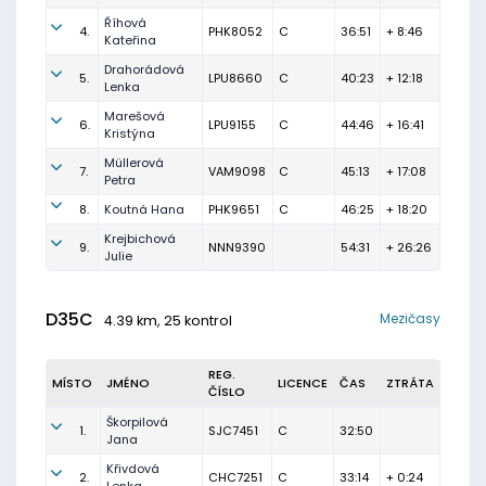
Říhová
4.
PHK8052
C
36:51
+ 8:46
Kateřina
Drahorádová
5.
LPU8660
C
40:23
+ 12:18
Lenka
Marešová
6.
LPU9155
C
44:46
+ 16:41
Kristýna
Müllerová
7.
VAM9098
C
45:13
+ 17:08
Petra
8.
Koutná Hana
PHK9651
C
46:25
+ 18:20
Krejbichová
9.
NNN9390
54:31
+ 26:26
Julie
D35C
Mezičasy
4.39 km, 25 kontrol
REG.
MÍSTO
JMÉNO
LICENCE
ČAS
ZTRÁTA
ČÍSLO
Škorpilová
1.
SJC7451
C
32:50
Jana
Křivdová
2.
CHC7251
C
33:14
+ 0:24