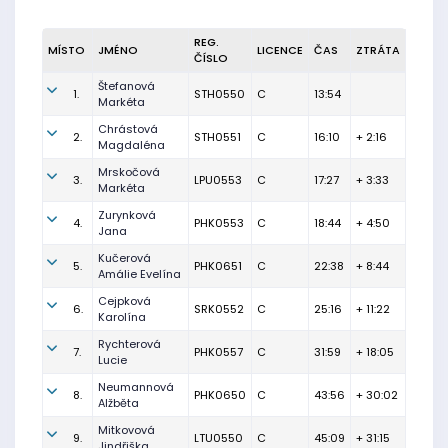
REG.
MÍSTO
JMÉNO
LICENCE
ČAS
ZTRÁTA
ČÍSLO
Štefanová
1.
STH0550
C
13:54
Markéta
Chrástová
2.
STH0551
C
16:10
+ 2:16
Magdaléna
Mrskočová
3.
LPU0553
C
17:27
+ 3:33
Markéta
Zurynková
4.
PHK0553
C
18:44
+ 4:50
Jana
Kučerová
5.
PHK0651
C
22:38
+ 8:44
Amálie Evelína
Cejpková
6.
SRK0552
C
25:16
+ 11:22
Karolína
Rychterová
7.
PHK0557
C
31:59
+ 18:05
Lucie
Neumannová
8.
PHK0650
C
43:56
+ 30:02
Alžběta
Mitkovová
9.
LTU0550
C
45:09
+ 31:15
Jindřiška