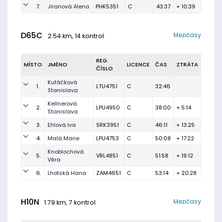
7.
Jiranová Alena
PHK5351
C
43:37
+ 10:39
D65C
Mezičasy
2.54 km, 14 kontrol
REG.
MÍSTO
JMÉNO
LICENCE
ČAS
ZTRÁTA
ČÍSLO
Kutáčková
1.
LTU4751
C
32:46
Stanislava
Kellnerová
2.
LPU4950
C
38:00
+ 5:14
Stanislava
3.
Ehlová Iva
SRK3951
C
46:11
+ 13:25
4.
Malá Marie
LPU4753
C
50:08
+ 17:22
Knoblochová
5.
VRL4851
C
51:58
+ 19:12
Věra
6.
Lhotská Hana
ZAM4651
C
53:14
+ 20:28
H10N
Mezičasy
1.79 km, 7 kontrol