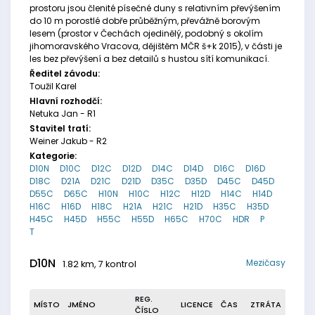
prostoru jsou členité písečné duny s relativním převýšením
do 10 m porostlé dobře průběžným, převážně borovým
lesem (prostor v Čechách ojedinělý, podobný s okolím
jihomoravského Vracova, dějištěm MČR š+k 2015), v části je
les bez převýšení a bez detailů s hustou sítí komunikací.
Ředitel závodu:
Toužil Karel
Hlavní rozhodčí:
Netuka Jan - R1
Stavitel tratí:
Weiner Jakub - R2
Kategorie:
D10N
D10C
D12C
D12D
D14C
D14D
D16C
D16D
D18C
D21A
D21C
D21D
D35C
D35D
D45C
D45D
D55C
D65C
H10N
H10C
H12C
H12D
H14C
H14D
H16C
H16D
H18C
H21A
H21C
H21D
H35C
H35D
H45C
H45D
H55C
H55D
H65C
H70C
HDR
P
T
D10N
Mezičasy
1.82 km, 7 kontrol
REG.
MÍSTO
JMÉNO
LICENCE
ČAS
ZTRÁTA
ČÍSLO