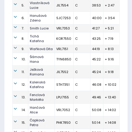
Vlastníková
5.
JIL7554
C
38:53
+ 2:47
Lucie
Hanušová
6.
SJC7253
C
40:00
+ 3:54
Zdena
7.
Smith Lucie
VRL7353
C
41:27
+ 5:21
Tichá
8.
KOR7550
C
43:25
+ 7:19
Kateřina
9.
Waňková Dita
VRL7151
C
44:19
+ 8:13
Šišmová
10.
TYN6850
C
45:22
+ 9:16
Hana
Ježková
11.
JIL7552
C
45:24
+ 9:18
Romana
Kalenská
12.
STH7351
C
46:08
+ 10:02
Kateřina
Fenclová
13.
LPU7155
C
49:46
+ 13:40
Markéta
Hančová
14.
VRL7052
C
50:08
+ 14:02
Alice
Čapková
15.
PHK7850
C
50:14
+ 14:08
Petra