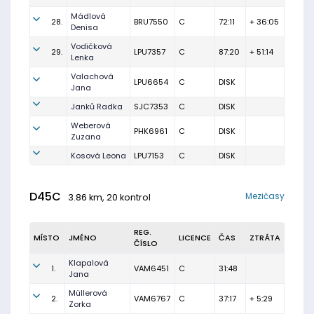
Mádlová
28.
BRU7550
C
72:11
+ 36:05
Denisa
Vodičková
29.
LPU7357
C
87:20
+ 51:14
Lenka
Valachová
LPU6654
C
DISK
Jana
Janků Radka
SJC7353
C
DISK
Weberová
PHK6961
C
DISK
Zuzana
Kosová Leona
LPU7153
C
DISK
D45C
Mezičasy
3.86 km, 20 kontrol
REG.
MÍSTO
JMÉNO
LICENCE
ČAS
ZTRÁTA
ČÍSLO
Klapalová
1.
VAM6451
C
31:48
Jana
Müllerová
2.
VAM6767
C
37:17
+ 5:29
Zorka