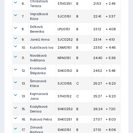
Chrástová
6.
STH0251
B
21:53
+ 2:49
Tereza
Vejražková
7.
SJC0151
B
22:41
+ 3:37
Róza
Držková
8.
LPU0151
B
23:12
+ 4:08
Berenika
9.
Janků Anna
SJC0252
B
23:14
+ 4:10
10.
Kubíčková Iva
ZAM0151
B
23:50
+ 4:46
Nováková
11.
NPA0151
B
24:40
+ 5:36
Světlana
Kroniková
12.
SHK0150
B
24:52
+ 5:48
Štěpánka
Šimonová
13.
SJC0155
C
25:27
+ 6:23
Klára
Kejmarová
13.
STH0152
C
25:27
+ 6:23
Jana
Kodytková
15.
SHK0252
B
26:24
+ 7:20
Denisa
16.
Raková Petra
SHK0251
B
27:07
+ 8:03
Zimová
17.
SHK0151
B
27:10
+ 8:06
Barbora