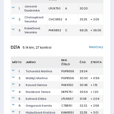
Jansová
1.
LPU9750
A
30:20
Doubravka
Chaloupková
2.
CHC9852
A
33:25
+ 3:05
Veronika
Kubečková
3.
PHK9853
C
66:25
+ 36:05
Veronika
D21A
Mezičasy
5.14 km, 27 kontrol
REG.
MÍSTO
JMÉNO
ČAS
ZTRÁTA
ČÍSLO
1.
Tichovská Martina
PGP8658
29:34
2.
Matějů Martina
PGP8556
30:30
+ 0:56
3.
Kosová Denisa
PHK9150
30:49
+ 1:15
4.
Nováková Tereza
DKP9751
30:54
+ 1:20
5.
Kulhavá Eliška
LPU9657
31:38
+ 2:04
6.
Gregorová Kamila
CTB8151
32:32
+ 2:58
7.
Hlubučková Kristýna
KAM9551
32:35
+ 3:01