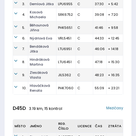
3.
Demlová Jitka
LPU6955
C
37:30
+ 5:42
Kosová
4.
SRK6752
C
39:08
+ 7:20
Michaela
Běhounová
5.
PHK5651
C
41:46
+ 9:58
Jiřina
6.
Nýdrlová Eva
VRL5451
C
44:33
+ 12:45
Bendáková
7.
LTU6951
C
46:06
+ 14:18
Jitka
Hindráková
8.
LTU6451
C
47:18
+ 15:30
Martina
Zlesáková
9.
JIL5362
C
48:23
+ 16:35
Vlasta
Hlaváčková
10.
PHK7060
C
55:09
+ 23:21
Renata
D45D
Mezičasy
3.19 km, 15 kontrol
REG.
MÍSTO
JMÉNO
LICENCE
ČAS
ZTRÁTA
ČÍSLO