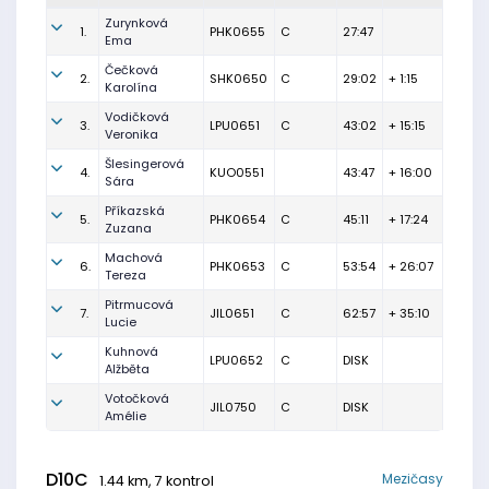
Zurynková
1.
PHK0655
C
27:47
Ema
Čečková
2.
SHK0650
C
29:02
+ 1:15
Karolína
Vodičková
3.
LPU0651
C
43:02
+ 15:15
Veronika
Šlesingerová
4.
KUO0551
43:47
+ 16:00
Sára
Příkazská
5.
PHK0654
C
45:11
+ 17:24
Zuzana
Machová
6.
PHK0653
C
53:54
+ 26:07
Tereza
Pitrmucová
7.
JIL0651
C
62:57
+ 35:10
Lucie
Kuhnová
LPU0652
C
DISK
Alžběta
Votočková
JIL0750
C
DISK
Amélie
D10C
Mezičasy
1.44 km, 7 kontrol