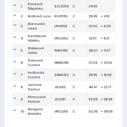
Klacková
1.
SJC0253
C
24:30
Štěpánka
2.
Brožková Lucie
KUO0151
C
28:49
+ 4:19
Brancuská
3.
LPU0159
C
31:04
+ 6:34
Lenka
Randáková
4.
VRL0252
C
32:51
+ 8:21
Alžběta
Weberová
5.
PHK0155
C
36:07
+ 11:37
Adéla
Šodorová
6.
NNN0199
37:34
+ 13:04
Zuzana
Hnátnická
7.
ZAM0152
C
39:35
+ 15:05
Zuzana
Jechová
8.
JIL0152
C
46:47
+ 22:17
Pavlína
Pitrmucová
9.
JIL0251
C
53:06
+ 28:36
Antonie
Balogová
10.
VRL0255
C
62:36
+ 38:06
Markéta