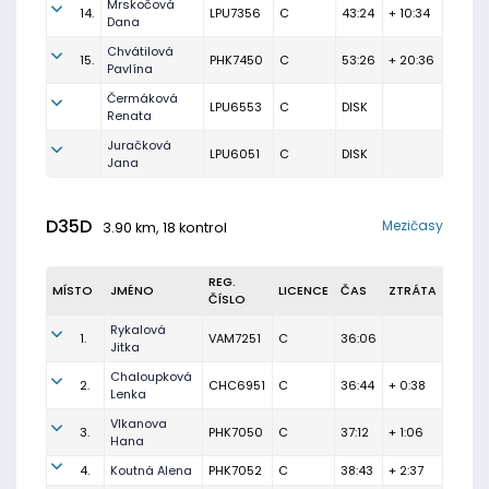
Mrskočová
14.
LPU7356
C
43:24
+ 10:34
Dana
Chvátilová
15.
PHK7450
C
53:26
+ 20:36
Pavlína
Čermáková
LPU6553
C
DISK
Renata
Juračková
LPU6051
C
DISK
Jana
D35D
Mezičasy
3.90 km, 18 kontrol
REG.
MÍSTO
JMÉNO
LICENCE
ČAS
ZTRÁTA
ČÍSLO
Rykalová
1.
VAM7251
C
36:06
Jitka
Chaloupková
2.
CHC6951
C
36:44
+ 0:38
Lenka
Vlkanova
3.
PHK7050
C
37:12
+ 1:06
Hana
4.
Koutná Alena
PHK7052
C
38:43
+ 2:37