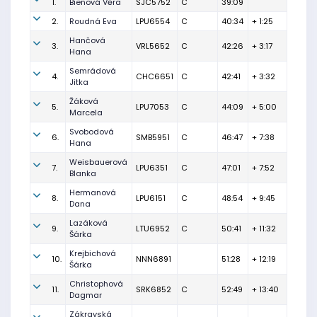
1.
Bienová Věra
SJC5752
C
39:09
2.
Roudná Eva
LPU6554
C
40:34
+ 1:25
Hančová
3.
VRL5652
C
42:26
+ 3:17
Hana
Semrádová
4.
CHC6651
C
42:41
+ 3:32
Jitka
Žáková
5.
LPU7053
C
44:09
+ 5:00
Marcela
Svobodová
6.
SMB5951
C
46:47
+ 7:38
Hana
Weisbauerová
7.
LPU6351
C
47:01
+ 7:52
Blanka
Hermanová
8.
LPU6151
C
48:54
+ 9:45
Dana
Lazáková
9.
LTU6952
C
50:41
+ 11:32
Šárka
Krejbichová
10.
NNN6891
51:28
+ 12:19
Šárka
Christophová
11.
SRK6852
C
52:49
+ 13:40
Dagmar
Zákravská