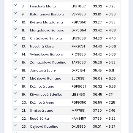
8.
Fenclová Marta
LPU7667
33:02
+ 3:28
9.
Baldrianová Barbora
VSP7850
33:10
+ 3:36
10.
Ryšavá Magdalena
PGP7650
33:27
+ 3:53
11.
Margoldová Barbora
DKP8654
33:42
+ 4:08
12.
Chládková Simona
LPU9658
34:20
+ 4:46
13.
Novotná Klára
PHK9751
34:40
+ 5:06
14.
Vyhnálková Barbora
RIC9850
34:42
+ 5:08
15.
Zamazalová Kateřina
TAP9053
35:26
+ 5:52
16.
Janatová Lucie
DKP8154
35:45
+ 6:11
17.
Mrázková Romana
SJC8351
36:09
+ 6:35
18.
Kožinová Jana
PGP6651
36:32
+ 6:58
19.
Křivancová Zdeňka
LBE9450
36:45
+ 7:11
20.
Kožinová Anna
PGP9350
36:59
+ 7:25
21.
Šimšová Jana
MFP7651
37:20
+ 7:46
22.
Rusá Šárka
KAM9157
37:56
+ 8:22
23.
Čejková Kateřina
DKL5850
38:01
+ 8:27