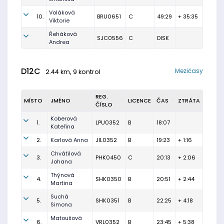
Voláková
10.
BRU0651
C
49:29
+ 35:35
Viktorie
Řeháková
SJC0556
C
DISK
Andrea
D12C
Mezičasy
2.44 km, 9 kontrol
REG.
MÍSTO
JMÉNO
LICENCE
ČAS
ZTRÁTA
ČÍSLO
Koberová
1.
LPU0352
B
18:07
Kateřina
2.
Karlová Anna
JIL0352
B
19:23
+ 1:16
Chvátilová
3.
PHK0450
C
20:13
+ 2:06
Johana
Thýnová
4.
SHK0350
B
20:51
+ 2:44
Martina
Suchá
5.
SHK0351
B
22:25
+ 4:18
Simona
Matoušová
6.
VRL0352
B
23:45
+ 5:38