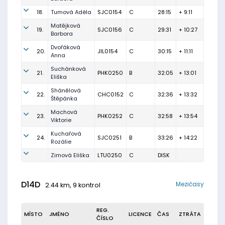
18.
Tumová Adéla
SJC0154
C
28:15
+ 9:11
Matějková
19.
SJC0156
C
29:31
+ 10:27
Barbora
Dvořáková
20.
JIL0154
C
30:15
+ 11:11
Anna
Suchánková
21.
PHK0250
B
32:05
+ 13:01
Eliška
Shánělová
22.
CHC0152
C
32:36
+ 13:32
Štěpánka
Machová
23.
PHK0252
C
32:58
+ 13:54
Viktorie
Kuchařová
24.
SJC0251
B
33:26
+ 14:22
Rozálie
Zimová Eliška
LTU0250
C
DISK
D14D
Mezičasy
2.44 km, 9 kontrol
REG.
MÍSTO
JMÉNO
LICENCE
ČAS
ZTRÁTA
ČÍSLO