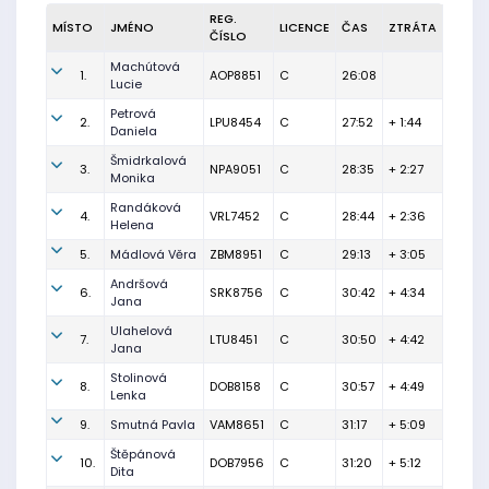
REG.
MÍSTO
JMÉNO
LICENCE
ČAS
ZTRÁTA
ČÍSLO
Machútová
1.
AOP8851
C
26:08
Lucie
Petrová
2.
LPU8454
C
27:52
+ 1:44
Daniela
Šmidrkalová
3.
NPA9051
C
28:35
+ 2:27
Monika
Randáková
4.
VRL7452
C
28:44
+ 2:36
Helena
5.
Mádlová Věra
ZBM8951
C
29:13
+ 3:05
Andršová
6.
SRK8756
C
30:42
+ 4:34
Jana
Ulahelová
7.
LTU8451
C
30:50
+ 4:42
Jana
Stolinová
8.
DOB8158
C
30:57
+ 4:49
Lenka
9.
Smutná Pavla
VAM8651
C
31:17
+ 5:09
Štěpánová
10.
DOB7956
C
31:20
+ 5:12
Dita