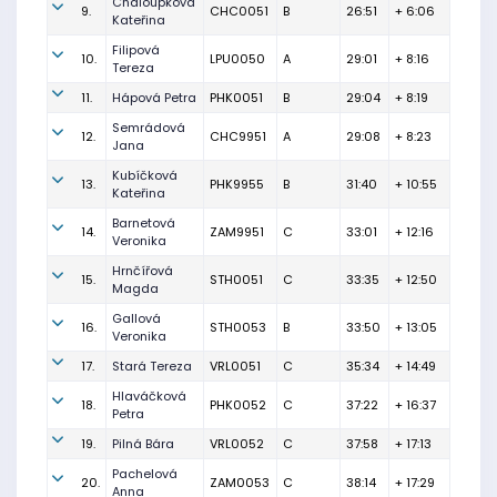
Chaloupková
9.
CHC0051
B
26:51
+ 6:06
Kateřina
Filipová
10.
LPU0050
A
29:01
+ 8:16
Tereza
11.
Hápová Petra
PHK0051
B
29:04
+ 8:19
Semrádová
12.
CHC9951
A
29:08
+ 8:23
Jana
Kubíčková
13.
PHK9955
B
31:40
+ 10:55
Kateřina
Barnetová
14.
ZAM9951
C
33:01
+ 12:16
Veronika
Hrnčířová
15.
STH0051
C
33:35
+ 12:50
Magda
Gallová
16.
STH0053
B
33:50
+ 13:05
Veronika
17.
Stará Tereza
VRL0051
C
35:34
+ 14:49
Hlaváčková
18.
PHK0052
C
37:22
+ 16:37
Petra
19.
Pilná Bára
VRL0052
C
37:58
+ 17:13
Pachelová
20.
ZAM0053
C
38:14
+ 17:29
Anna