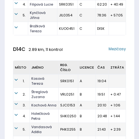
4.
Filipová Lucie
SRK0351
C
62:20
+ 40:49
Kynčlová
5.
JIL0354
C
78:36
+ 57:05
Jiřina
Brožková
KUO0451
C
DISK
Tereza
D14C
Mezičasy
2.89 km, 11 kontrol
REG.
MÍSTO
JMÉNO
LICENCE
ČAS
ZTRÁTA
ČÍSLO
Kosová
1.
SRK0151
A
19:04
Tereza
Štreglová
2.
VRL0251
B
19:51
+ 0:47
Zuzana
3.
Kochová Anna
SJC0153
A
20:10
+ 1:06
Holečková
4.
SHK0250
B
20:48
+ 1:44
Petra
Vandasová
5.
PHK0255
B
21:43
+ 2:39
Adéla