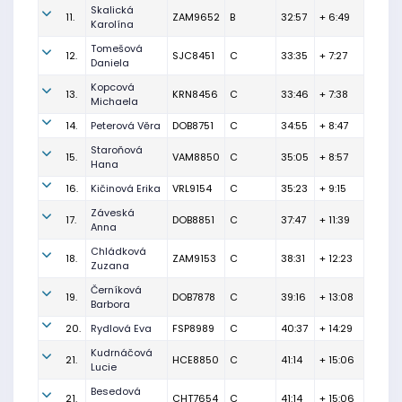
Skalická
11.
ZAM9652
B
32:57
+ 6:49
Karolína
Tomešová
12.
SJC8451
C
33:35
+ 7:27
Daniela
Kopcová
13.
KRN8456
C
33:46
+ 7:38
Michaela
14.
Peterová Věra
DOB8751
C
34:55
+ 8:47
Staroňová
15.
VAM8850
C
35:05
+ 8:57
Hana
16.
Kičinová Erika
VRL9154
C
35:23
+ 9:15
Záveská
17.
DOB8851
C
37:47
+ 11:39
Anna
Chládková
18.
ZAM9153
C
38:31
+ 12:23
Zuzana
Černíková
19.
DOB7878
C
39:16
+ 13:08
Barbora
20.
Rydlová Eva
FSP8989
C
40:37
+ 14:29
Kudrnáčová
21.
HCE8850
C
41:14
+ 15:06
Lucie
Besedová
21.
CHT7654
C
41:14
+ 15:06