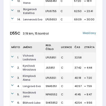
12.
SNA6451
C
57:20
+ 18:11
Hana
Bürgerová
13.
LPU6755
C
62:50
+ 23:41
Kateřina
14.
Lennerová Eva
LPU5653
C
69:09
+ 30:00
D55C
Mezičasy
3.19 km, 15 kontrol
REG.
MÍSTO
JMÉNO
LICENCE
ČAS
ZTRÁTA
ČÍSLO
Víchová
1.
LPU5851
C
32:58
Ladislava
Kynčlová
2.
JIL5851
C
37:42
+ 4:44
Miroslava
Klimplová
3.
LPU5551
C
40:18
+ 7:20
Alena
4.
Langrová Eva
SNA5351
C
40:57
+ 7:59
Nováková
5.
NPA5552
C
41:45
+ 8:47
Jana
6.
Bláhová Luba
SHK5852
C
42:54
+ 9:56