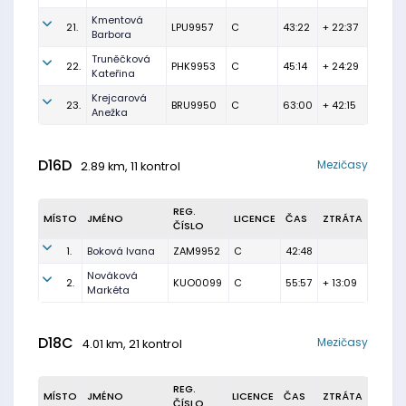
Kmentová
21.
LPU9957
C
43:22
+ 22:37
Barbora
Truněčková
22.
PHK9953
C
45:14
+ 24:29
Kateřina
Krejcarová
23.
BRU9950
C
63:00
+ 42:15
Anežka
D16D
Mezičasy
2.89 km, 11 kontrol
REG.
MÍSTO
JMÉNO
LICENCE
ČAS
ZTRÁTA
ČÍSLO
1.
Boková Ivana
ZAM9952
C
42:48
Nováková
2.
KUO0099
C
55:57
+ 13:09
Markéta
D18C
Mezičasy
4.01 km, 21 kontrol
REG.
MÍSTO
JMÉNO
LICENCE
ČAS
ZTRÁTA
ČÍSLO