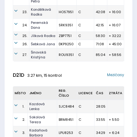
Petra
Kondělková
23.
HOS7951
C
42:08
+ 16:00
Radka
Peremská
24.
SRK9351
C
42:15
+ 16:07
Dana
25.
Jílková Radka
ZBP7751
C
58:30
+ 32:22
26.
Šebková Jana
DKP9250
C
71:08
+ 45:00
Šinovská
27.
ROU9351
C
85:04
+ 58:56
Kristýna
D21D
Mezičasy
3.27 km, 15 kontrol
REG.
MÍSTO
JMÉNO
LICENCE
ČAS
ZTRÁTA
ČÍSLO
Kazdová
1.
SJC8484
C
28:05
Lenka
Sokolová
2.
BRM8451
C
33:55
+ 5:50
Tereza
Kadaňová
3.
LPU8253
C
34:29
+ 6:24
Barbora