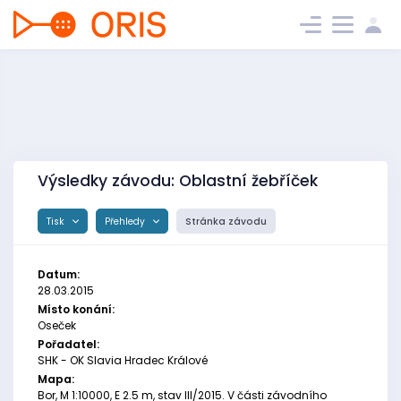
Výsledky závodu: Oblastní žebříček
Tisk
Přehledy
Stránka závodu
Datum:
28.03.2015
Místo konání:
Oseček
Pořadatel:
SHK - OK Slavia Hradec Králové
Mapa:
Bor, M 1:10000, E 2.5 m, stav III/2015. V části závodního