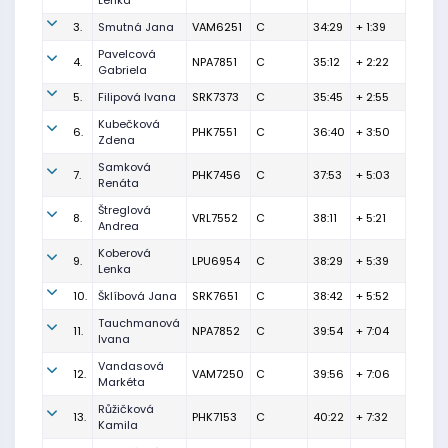
Lenka
3.
Smutná Jana
VAM6251
C
34:29
+ 1:39
Pavelcová
4.
NPA7851
C
35:12
+ 2:22
Gabriela
5.
Filipová Ivana
SRK7373
C
35:45
+ 2:55
Kubečková
6.
PHK7551
C
36:40
+ 3:50
Zdena
Samková
7.
PHK7456
C
37:53
+ 5:03
Renáta
Štreglová
8.
VRL7552
C
38:11
+ 5:21
Andrea
Koberová
9.
LPU6954
C
38:29
+ 5:39
Lenka
10.
Šklíbová Jana
SRK7651
C
38:42
+ 5:52
Tauchmanová
11.
NPA7852
C
39:54
+ 7:04
Ivana
Vandasová
12.
VAM7250
C
39:56
+ 7:06
Markéta
Růžičková
13.
PHK7153
C
40:22
+ 7:32
Kamila