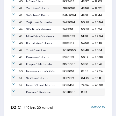
40.
Izáková Ivana
EKP7453
48:37
+ 19:03
41.
Zoubková Jana
ZBP8050
48:56
+ 19:22
42.
Škáchová Petra
KAM7054
49:18
+ 19:44
43.
Zajícová Markéta
TAP9054
50:28
+ 20:54
44.
Sládková Helena
TAP9151
50:58
+ 21:24
45.
Mikulášová Helena
PGP9353
51:38
+ 22:04
46.
Bartalošová Jana
PGP8154
54:50
+ 25:16
47.
Tloušťová Eva
SCP6950
55:48
+ 26:14
48.
Karasová Jana
FSP6153
56:12
+ 26:38
49.
Freyová Michaela
KPY6050
58:16
+ 28:42
50.
Hausmannová Klára
EKP8651
61:58
+ 32:24
51.
Siblíková Jana
SLP7952
64:45
+ 35:11
52.
Hanzlíčková Martina
EKP8452
74:34
+ 45:00
Kavková Radana
SCP8950
DISK
D21C
Mezičasy
4.10 km, 20 kontrol