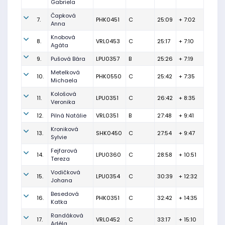
Gabriela
Čapková
7.
PHK0451
C
25:09
+ 7:02
Anna
Knobová
8.
VRL0453
C
25:17
+ 7:10
Agáta
9.
Pušová Bára
LPU0357
B
25:26
+ 7:19
Metelková
10.
PHK0550
C
25:42
+ 7:35
Michaela
Kološová
11.
LPU0351
C
26:42
+ 8:35
Veronika
12.
Pilná Natálie
VRL0351
B
27:48
+ 9:41
Kroniková
13.
SHK0450
C
27:54
+ 9:47
Sylvie
Fejfarová
14.
LPU0360
C
28:58
+ 10:51
Tereza
Vodičková
15.
LPU0354
C
30:39
+ 12:32
Johana
Besedová
16.
PHK0351
C
32:42
+ 14:35
Katka
Randáková
17.
VRL0452
C
33:17
+ 15:10
Adéla