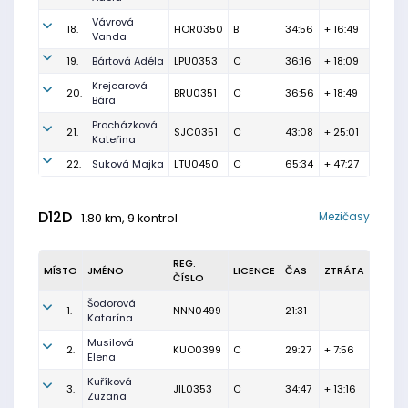
Vávrová
18.
HOR0350
B
34:56
+ 16:49
Vanda
19.
Bártová Adéla
LPU0353
C
36:16
+ 18:09
Krejcarová
20.
BRU0351
C
36:56
+ 18:49
Bára
Procházková
21.
SJC0351
C
43:08
+ 25:01
Kateřina
22.
Suková Majka
LTU0450
C
65:34
+ 47:27
D12D
Mezičasy
1.80 km, 9 kontrol
REG.
MÍSTO
JMÉNO
LICENCE
ČAS
ZTRÁTA
ČÍSLO
Šodorová
1.
NNN0499
21:31
Katarína
Musilová
2.
KUO0399
C
29:27
+ 7:56
Elena
Kuříková
3.
JIL0353
C
34:47
+ 13:16
Zuzana