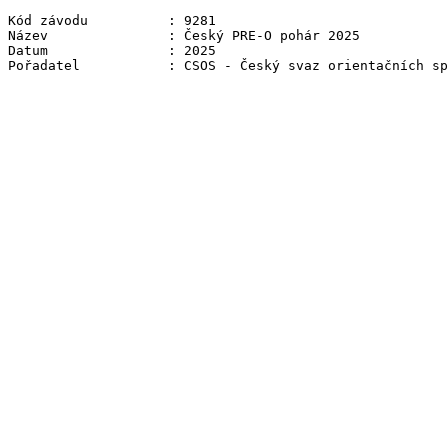
Kód závodu          : 9281

Název               : Český PRE-O pohár 2025

Datum               : 2025

Pořadatel           : CSOS - Český svaz orientačních sp