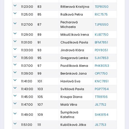
11:23:00
83
Ritterová Kristýna
TEP8050
11:25:00
85
Rožková Petra
RIC7575
Pecharová
11:27:00
87
TJP6550
Michaela
11:29:00
89
Mikulčíková Irena
KUB7750
11:31:00
91
Chudíková Pavla
BFM7851
11:33:00
93
Jindrová Klára
PDY8051
11:35:00
95
Gregorová Lenka
SJH7853
11:37:00
97
Pozdílková Alena
PHK8053
11:39:00
99
Beránková Jana
OPI7750
11:41:00
101
Havlová Eva
KNC7851
11:43:00
103
Svítilová Pavla
PGP7764
11:45:00
105
Kroupa Diana
TTR8156
11:47:00
107
Malá Věra
JIL7752
Šumpíková
11:49:00
109
SHK8154
Kateřina
11:51:00
111
Kubíčková Jitka
JIL7753