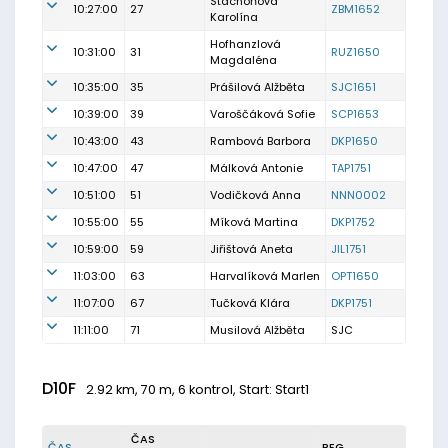
Stachoňová
10:27:00
27
ZBM1652
Karolína
Hofhanzlová
10:31:00
31
RUZ1650
Magdaléna
10:35:00
35
Prášilová Alžběta
SJC1651
10:39:00
39
Varoščáková Sofie
SCP1653
10:43:00
43
Rambová Barbora
DKP1650
10:47:00
47
Málková Antonie
TAP1751
10:51:00
51
Vodičková Anna
NNN0002
10:55:00
55
Míková Martina
DKP1752
10:59:00
59
Jiřištová Aneta
JIL1751
11:03:00
63
Harvalíková Marlen
OPT1650
11:07:00
67
Tučková Klára
DKP1751
11:11:00
71
Musilová Alžběta
SJC
D10F
2.92 km, 70 m, 6 kontrol, Start: Start1
ČAS
ČAS
REG.