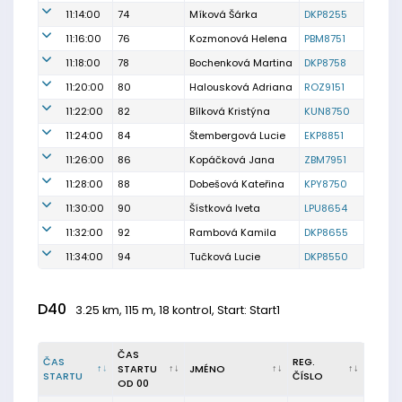
11:14:00
74
Míková Šárka
DKP8255
11:16:00
76
Kozmonová Helena
PBM8751
11:18:00
78
Bochenková Martina
DKP8758
11:20:00
80
Halousková Adriana
ROZ9151
11:22:00
82
Bílková Kristýna
KUN8750
11:24:00
84
Štembergová Lucie
EKP8851
11:26:00
86
Kopáčková Jana
ZBM7951
11:28:00
88
Dobešová Kateřina
KPY8750
11:30:00
90
Šístková Iveta
LPU8654
11:32:00
92
Rambová Kamila
DKP8655
11:34:00
94
Tučková Lucie
DKP8550
D40
3.25 km, 115 m, 18 kontrol, Start: Start1
ČAS
ČAS
REG.
STARTU
JMÉNO
STARTU
ČÍSLO
OD 00