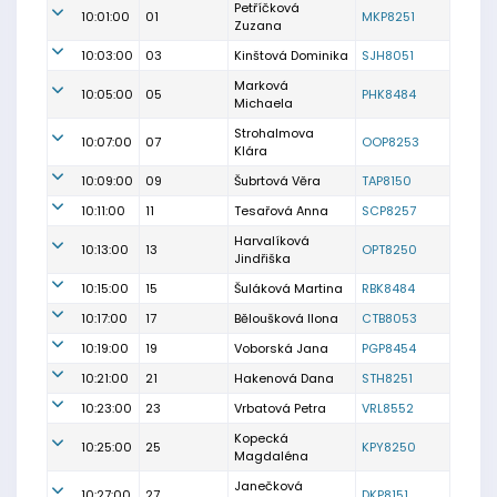
Petříčková
10:01:00
01
MKP8251
Zuzana
10:03:00
03
Kinštová Dominika
SJH8051
Marková
10:05:00
05
PHK8484
Michaela
Strohalmova
10:07:00
07
OOP8253
Klára
10:09:00
09
Šubrtová Věra
TAP8150
10:11:00
11
Tesařová Anna
SCP8257
Harvalíková
10:13:00
13
OPT8250
Jindřiška
10:15:00
15
Šuláková Martina
RBK8484
10:17:00
17
Běloušková Ilona
CTB8053
10:19:00
19
Voborská Jana
PGP8454
10:21:00
21
Hakenová Dana
STH8251
10:23:00
23
Vrbatová Petra
VRL8552
Kopecká
10:25:00
25
KPY8250
Magdaléna
Janečková
10:27:00
27
DKP8151