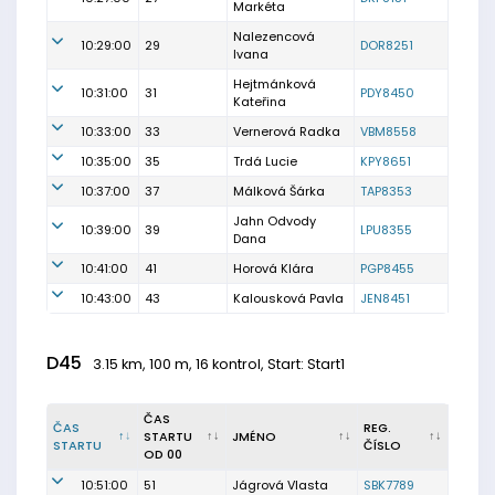
Markéta
Nalezencová
10:29:00
29
DOR8251
Ivana
Hejtmánková
10:31:00
31
PDY8450
Kateřina
10:33:00
33
Vernerová Radka
VBM8558
10:35:00
35
Trdá Lucie
KPY8651
10:37:00
37
Málková Šárka
TAP8353
Jahn Odvody
10:39:00
39
LPU8355
Dana
10:41:00
41
Horová Klára
PGP8455
10:43:00
43
Kalousková Pavla
JEN8451
D45
3.15 km, 100 m, 16 kontrol, Start: Start1
ČAS
ČAS
REG.
STARTU
JMÉNO
STARTU
ČÍSLO
OD 00
10:51:00
51
Jágrová Vlasta
SBK7789