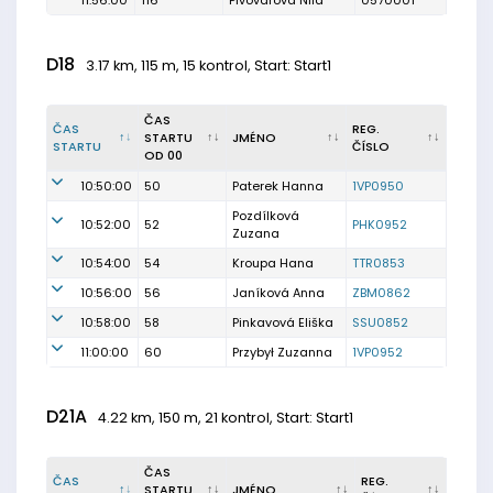
11:56:00
116
Pivovarova Nila
0570001
D18
3.17 km, 115 m, 15 kontrol, Start: Start1
ČAS
ČAS
REG.
STARTU
JMÉNO
STARTU
ČÍSLO
OD 00
10:50:00
50
Paterek Hanna
1VP0950
Pozdílková
10:52:00
52
PHK0952
Zuzana
10:54:00
54
Kroupa Hana
TTR0853
10:56:00
56
Janíková Anna
ZBM0862
10:58:00
58
Pinkavová Eliška
SSU0852
11:00:00
60
Przybył Zuzanna
1VP0952
D21A
4.22 km, 150 m, 21 kontrol, Start: Start1
ČAS
ČAS
REG.
STARTU
JMÉNO