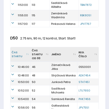
Sedláčková
11:53:00
113
TBM7872
Alžběta
Zemánková
11:55:00
115
RBK8051
Vladimíra
11:57:00
117
Pinkavová Helena
JPV7767
D50
2.75 km, 90 m, 12 kontrol, Start: Start1
ČAS
ČAS
REG.
STARTU
JMÉNO
STARTU
ČÍSLO
OD 00
Zámečníková
10:46:00
46
0550001
Jitka
10:48:00
48
Strýčková Monika
ADA7454
10:50:00
50
Junková Petra
STH7451
Sadílková
10:52:00
52
LTU7650
Michaela
10:54:00
54
Samková Renáta
PHK7456
Gottwaldová
10:56:00
56
JPV7551