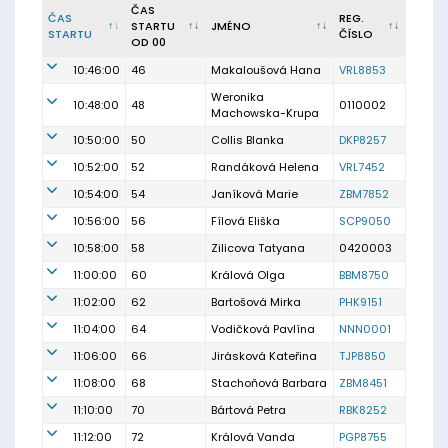
ČAS
ČAS
REG.
STARTU
JMÉNO
STARTU
ČÍSLO
OD 00
10:46:00
46
Makaloušová Hana
VRL8853
Weronika
10:48:00
48
0110002
Machowska-Krupa
10:50:00
50
Collis Blanka
DKP8257
10:52:00
52
Randáková Helena
VRL7452
10:54:00
54
Janíková Marie
ZBM7852
10:56:00
56
Fílová Eliška
SCP9050
10:58:00
58
Zilicova Tatyana
0420003
11:00:00
60
Králová Olga
BBM8750
11:02:00
62
Bartošová Mirka
PHK9151
11:04:00
64
Vodičková Pavlína
NNN0001
11:06:00
66
Jirásková Kateřina
TJP8850
11:08:00
68
Stachoňová Barbara
ZBM8451
11:10:00
70
Bártová Petra
RBK8252
11:12:00
72
Králová Vanda
PGP8755