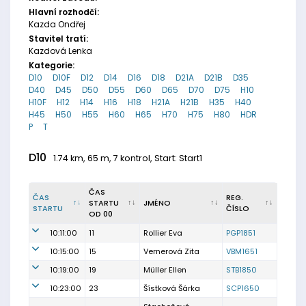
Hlavní rozhodčí:
Kazda Ondřej
Stavitel tratí:
Kazdová Lenka
Kategorie:
D10
D10F
D12
D14
D16
D18
D21A
D21B
D35
D40
D45
D50
D55
D60
D65
D70
D75
H10
H10F
H12
H14
H16
H18
H21A
H21B
H35
H40
H45
H50
H55
H60
H65
H70
H75
H80
HDR
P
T
D10
1.74 km, 65 m, 7 kontrol, Start: Start1
ČAS
ČAS
REG.
STARTU
JMÉNO
STARTU
ČÍSLO
OD 00
10:11:00
11
Rollier Eva
PGP1851
10:15:00
15
Vernerová Zita
VBM1651
10:19:00
19
Müller Ellen
STB1850
10:23:00
23
Šístková Šárka
SCP1650