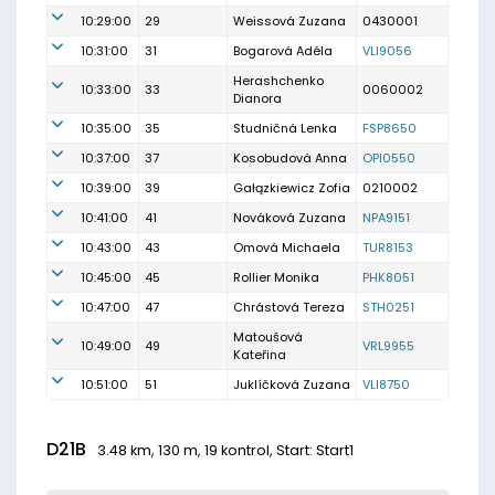
10:29:00
29
Weissová Zuzana
0430001
10:31:00
31
Bogarová Adéla
VLI9056
Herashchenko
10:33:00
33
0060002
Dianora
10:35:00
35
Studničná Lenka
FSP8650
10:37:00
37
Kosobudová Anna
OPI0550
10:39:00
39
Gałązkiewicz Zofia
0210002
10:41:00
41
Nováková Zuzana
NPA9151
10:43:00
43
Omová Michaela
TUR8153
10:45:00
45
Rollier Monika
PHK8051
10:47:00
47
Chrástová Tereza
STH0251
Matoušová
10:49:00
49
VRL9955
Kateřina
10:51:00
51
Juklíčková Zuzana
VLI8750
D21B
3.48 km, 130 m, 19 kontrol, Start: Start1