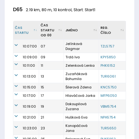
D65
2.19 km, 80 m, 10 kontrol, Start: Start1
ČAS
ČAS
REG.
STARTU
JMÉNO
STARTU
ČÍSLO
OD 00
Jelínková
10:07:00
07
TZL5757
Dagmar
10:09:00
09
Trdá Iva
KPY5850
10:11:00
11
Zelenková Lenka
PHK6152
Zuzaňáková
10:13:00
13
TUR6061
Bohumila
10:15:00
15
Šilerová Zdena
KNC5750
10:17:00
17
Hlaváčová Jarka
MFP6050
Dokoupilová
10:19:00
19
VBM5754
Zuzana
10:21:00
21
Hušková Eva
NPA5754
Konopáčová
10:23:00
23
TUR5650
Jana