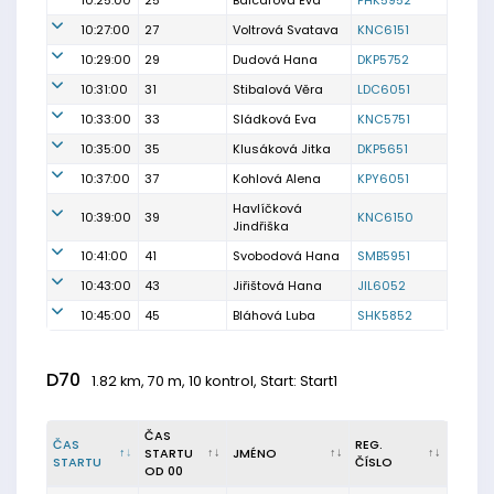
10:25:00
25
Balcarová Eva
PHK5952
10:27:00
27
Voltrová Svatava
KNC6151
10:29:00
29
Dudová Hana
DKP5752
10:31:00
31
Stibalová Věra
LDC6051
10:33:00
33
Sládková Eva
KNC5751
10:35:00
35
Klusáková Jitka
DKP5651
10:37:00
37
Kohlová Alena
KPY6051
Havlíčková
10:39:00
39
KNC6150
Jindřiška
10:41:00
41
Svobodová Hana
SMB5951
10:43:00
43
Jiřištová Hana
JIL6052
10:45:00
45
Bláhová Luba
SHK5852
D70
1.82 km, 70 m, 10 kontrol, Start: Start1
ČAS
ČAS
REG.
STARTU
JMÉNO
STARTU
ČÍSLO
OD 00