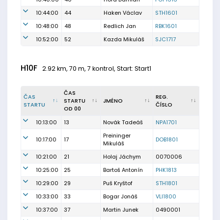
10:44:00
44
Haken Václav
STH1601
10:48:00
48
Redlich Jan
RBK1601
10:52:00
52
Kazda Mikuláš
SJC1717
H10F
2.92 km, 70 m, 7 kontrol, Start: Start1
ČAS
ČAS
REG.
STARTU
JMÉNO
STARTU
ČÍSLO
OD 00
10:13:00
13
Novák Tadeáš
NPA1701
Preininger
10:17:00
17
DOB1801
Mikuláš
10:21:00
21
Holaj Jáchym
0070006
10:25:00
25
Bartoš Antonín
PHK1813
10:29:00
29
Puš Kryštof
STH1801
10:33:00
33
Bogar Jonáš
VLI1800
10:37:00
37
Martin Junek
0490001