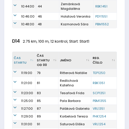
Zemánková
10:44:00
44
RBK1451
Magdaléna
10:46:00
46
Holatová Veronika
PDY1551
10:48:00
48
Kozmonová Sára
PBM1552
D14
2.75 km, 100 m, 12 kontrol, Start: Start1
ČAS
ČAS
REG.
STARTU
JMÉNO
STARTU
ČÍSLO
OD 00
11:19:00
79
Ritterová Natálie
TEP1250
Redlichová
11:21:00
81
RBK1351
Kateřina
11:23:00
83
Tesařová Frida
SCP1351
11:25:00
85
Pala Barbora
PBM1355
11:27:00
87
Poláková Gabriela
VRL1351
11:29:00
89
Korbelová Tereza
PHK1254
11:31:00
91
Saturová Eliška
VRL1254