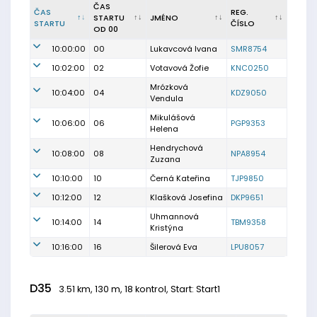
ČAS
ČAS
REG.
STARTU
JMÉNO
STARTU
ČÍSLO
OD 00
10:00:00
00
Lukavcová Ivana
SMR8754
10:02:00
02
Votavová Žofie
KNC0250
Mrózková
10:04:00
04
KDZ9050
Vendula
Mikulášová
10:06:00
06
PGP9353
Helena
Hendrychová
10:08:00
08
NPA8954
Zuzana
10:10:00
10
Černá Kateřina
TJP9850
10:12:00
12
Klašková Josefina
DKP9651
Uhmannová
10:14:00
14
TBM9358
Kristýna
10:16:00
16
Šilerová Eva
LPU8057
D35
3.51 km, 130 m, 18 kontrol, Start: Start1