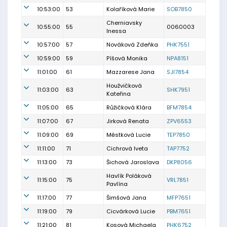
10:53:00
53
Kolaříková Marie
SOB7850
Cherniavsky
10:55:00
55
0060003
Inessa
10:57:00
57
Nováková Zdeňka
PHK7551
10:59:00
59
Píšová Monika
NPA8151
11:01:00
61
Mazzarese Jana
SJI7854
Houžvičková
11:03:00
63
SHK7951
Kateřina
11:05:00
65
Růžičková Klára
BFM7854
11:07:00
67
Jirková Renata
ZPV6553
11:09:00
69
Městková Lucie
TEP7850
11:11:00
71
Cichrová Iveta
TAP7752
11:13:00
73
Šichová Jaroslava
DKP8056
Havlík Poláková
11:15:00
75
VRL7851
Pavlína
11:17:00
77
Šimšová Jana
MFP7651
11:19:00
79
Cicvárková Lucie
PBM7651
11:21:00
81
Kosová Michaela
PHK6752