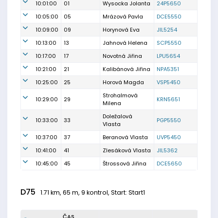
10:01:00
01
Wysocka Jolanta
24P5650
10:05:00
05
Mrázová Pavla
DCE5550
10:09:00
09
Horynová Eva
JIL5254
10:13:00
13
Jahnová Helena
SCP5550
10:17:00
17
Novotná Jiřina
LPU5654
10:21:00
21
Kalibánová Jiřina
NPA5351
10:25:00
25
Horová Magda
VSP5450
Strohalmová
10:29:00
29
KRN5651
Milena
Doležalová
10:33:00
33
PGP5550
Vlasta
10:37:00
37
Beranová Vlasta
UVP5450
10:41:00
41
Zlesáková Vlasta
JIL5362
10:45:00
45
Štrossová Jiřina
DCE5650
D75
1.71 km, 65 m, 9 kontrol, Start: Start1
ČAS