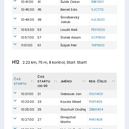
10:41:00
41
Šulák Oskar
RBK1901
10:45:00
45
Beneš Eda
SJC1712
Šmidberský
10:49:00
49
HJL1600
Jakub
10:53:00
53
Loudil Aleš
PDY1600
10:57:00
57
Šístek Adam
SCP1800
11:01:00
61
Šoljak Petr
TAP1800
H12
2.22 km, 75 m, 8 kontrol, Start: Start1
ČAS
ČAS
STARTU
JMÉNO
REG. ČÍSLO
STARTU
OD 00
10:21:00
21
Gebauer Jan
SSU1400
10:23:00
23
Kazda Albert
PGP1405
10:25:00
25
Stachoň Ondřej
ZBM1404
Dmejchal
10:27:00
27
PHK1408
Martin