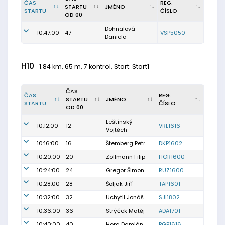
ČAS
REG.
STARTU
JMÉNO
STARTU
ČÍSLO
OD 00
Dohnalová
10:47:00
47
VSP5050
Daniela
H10
1.84 km, 65 m, 7 kontrol, Start: Start1
ČAS
ČAS
REG.
STARTU
JMÉNO
STARTU
ČÍSLO
OD 00
Leštínský
10:12:00
12
VRL1616
Vojtěch
10:16:00
16
Štemberg Petr
DKP1602
10:20:00
20
Zollmann Filip
HOR1600
10:24:00
24
Gregor Šimon
RUZ1600
10:28:00
28
Šoljak Jiří
TAP1601
10:32:00
32
Uchytil Jonáš
SJI1802
10:36:00
36
Strýček Matěj
ADA1701
10:40:00
40
Hora Damián
PGP1616