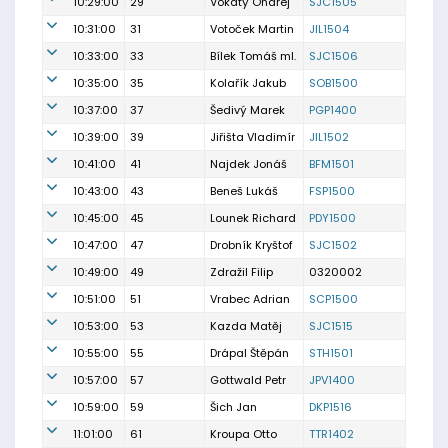
10:29:00
29
Vokatý Ondřej
SJC1505
10:31:00
31
Votoček Martin
JIL1504
10:33:00
33
Bílek Tomáš ml.
SJC1506
10:35:00
35
Kolařík Jakub
SOB1500
10:37:00
37
Šedivý Marek
PGP1400
10:39:00
39
Jiřišta Vladimír
JIL1502
10:41:00
41
Najdek Jonáš
BFM1501
10:43:00
43
Beneš Lukáš
FSP1500
10:45:00
45
Lounek Richard
PDY1500
10:47:00
47
Drobník Kryštof
SJC1502
10:49:00
49
Zdražil Filip
0320002
10:51:00
51
Vrabec Adrian
SCP1500
10:53:00
53
Kazda Matěj
SJC1515
10:55:00
55
Drápal Štěpán
STH1501
10:57:00
57
Gottwald Petr
JPV1400
10:59:00
59
Šich Jan
DKP1516
11:01:00
61
Kroupa Otto
TTR1402