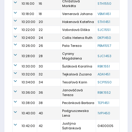
Chrástová
10:16:00
16
STH1550
Markéta
10:18:00
18
Vernerová Johana
VBM1451
10:20:00
20
Hakenová Kateřina
STH1451
10:22:00
22
Vošvrdová Eliška
SJC1551
10:24:00
24
Collis Helena Ruth
DKP1450
10:26:00
26
Pala Tereza
PBM1557
Cyrany
10:28:00
28
SJC1453
Magdalena
10:30:00
30
Šuláková Karolína
RBK1551
10:32:00
32
Tejkalová Zuzana
ADA1451
10:34:00
34
Tesařová Karin
SCP1550
Janováčová
10:36:00
36
RBK1552
Tereza
10:38:00
38
Pecánková Barbora
TEP1451
Podgruszewska
10:40:00
40
1VP1450
Lena
Justýna
10:42:00
42
0400005
Šafránková