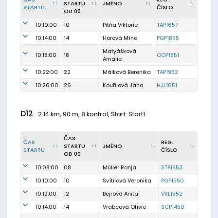
STARTU
JMÉNO
STARTU
ČÍSLO
OD 00
10:10:00
10
Pitňa Viktorie
TAP1657
10:14:00
14
Horová Mína
PGP1855
Matyášková
10:18:00
18
OOP1851
Amálie
10:22:00
22
Málková Berenika
TAP1952
10:26:00
26
Kouřilová Jana
HJL1651
D12
2.14 km, 90 m, 8 kontrol, Start: Start1
ČAS
ČAS
REG.
STARTU
JMÉNO
STARTU
ČÍSLO
OD 00
10:08:00
08
Müller Ronja
STB1453
10:10:00
10
Svítilová Veronika
PGP1550
10:12:00
12
Bejrová Anita
VRL1552
10:14:00
14
Vrabcová Olívie
SCP1450