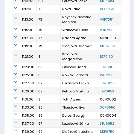
11:09:00
69
Forstová Lenka
MFP6850
11:11:00
71
Nová Jana
DOR7150
Neyrinck Novotná
11:13:00
73
VSP7051
Markéta
11:15:00
75
Vrabcová Lucie
PHK7156
11:17:00
77
Nadera Agata
NNN6950
11:19:00
79
Sieglová Dagmar
MFP7050
Krotilová
11:21:00
81
BZP7150
Magdaléna
11:23:00
83
Grycová Jana
TBM6969
11:25:00
85
Nowak Barbara
1VP7050
11:27:00
87
Lukášová Lenka
TBM6653
11:29:00
89
Petrová Martina
TAP6852
11:31:00
91
Toth Agnes
0040002
11:33:00
93
Tloušťová Eva
SCP6950
11:35:00
95
Dalos Gyorgyi
0040004
11:37:00
97
Lazáková Šárka
LTU6952
11:39:00
99
Klašková Kateřina
DKP6750