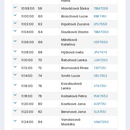
Hana
10:58:00
58
Hlaváčová Šárka
TBM7258
11:00:00
60
Broschová Lucie
RBK7451
11:02:00
62
Krpatová Zuzana
LPU7558
11:04:00
64
Doušková Vlasta
TBM7060
Městková
11:06:00
66
VSP7650
Kateřina
11:08:00
68
Hýblová Iveta
JPV7474
11:10:00
70
Řehořová Lenka
JJN7250
11:12:00
72
Brumovská Rhea
TAP7251
11:14:00
74
Smith Lucie
VRL7353
Kosobudová
11:16:00
76
VTA7351
Lenka
11:18:00
78
Korbelová Petra
PHK7652
11:20:00
80
Kostková Jana
AOP7151
11:22:00
82
Beranová Jana
SLA7551
Vandasová
11:24:00
84
VAM7250
Markéta