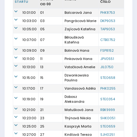
STARTU
ČÍSLO
OD 00
10:01:00
01
Balcarová Jana
PHK8753
10:03:00
03
Pangrácová Marie
DKP9053
10:05:00
05
Zajícová Kateřina
TAP9053
Běloušková
10:07:00
07
CTB0752
Kateřina
10:09:00
09
Bolinová Hana
FSP8152
10:11:00
11
Pinkavová Hana
JPV0551
10:13:00
13
Votočková Amelie
JIL0750
Dzwonkowska
10:15:00
15
STE0658
Paulina
10:17:00
17
Vandasová Adéla
PHK0255
Dobosz
10:19:00
19
STE0354
Aleksandra
10:21:00
21
Matušková Jana
RBK9999
10:23:00
23
Thýnová Nikola
SHK0051
10:25:00
25
Kasprzyk Marta
STE0659
10:27:00
27
Kinštová Tereza
SJH0251