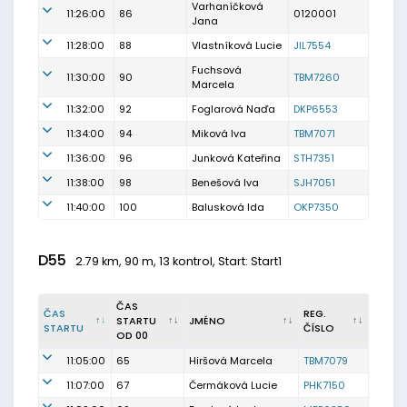
Varhaníčková
11:26:00
86
0120001
Jana
11:28:00
88
Vlastníková Lucie
JIL7554
Fuchsová
11:30:00
90
TBM7260
Marcela
11:32:00
92
Foglarová Naďa
DKP6553
11:34:00
94
Miková Iva
TBM7071
11:36:00
96
Junková Kateřina
STH7351
11:38:00
98
Benešová Iva
SJH7051
11:40:00
100
Balusková Ida
OKP7350
D55
2.79 km, 90 m, 13 kontrol, Start: Start1
ČAS
ČAS
REG.
STARTU
JMÉNO
STARTU
ČÍSLO
OD 00
11:05:00
65
Hiršová Marcela
TBM7079
11:07:00
67
Čermáková Lucie
PHK7150