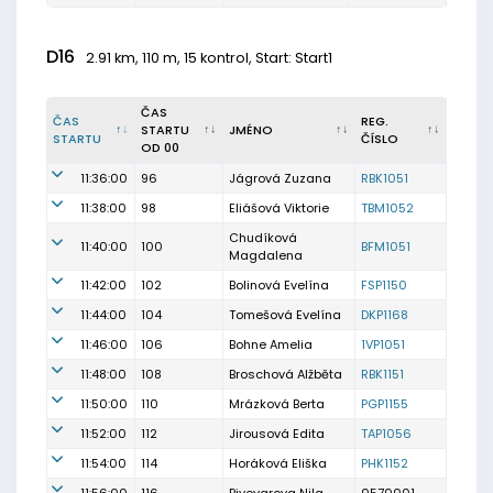
D16
2.91 km, 110 m, 15 kontrol, Start: Start1
ČAS
ČAS
REG.
STARTU
JMÉNO
STARTU
ČÍSLO
OD 00
11:36:00
96
Jágrová Zuzana
RBK1051
11:38:00
98
Eliášová Viktorie
TBM1052
Chudíková
11:40:00
100
BFM1051
Magdalena
11:42:00
102
Bolinová Evelína
FSP1150
11:44:00
104
Tomešová Evelína
DKP1168
11:46:00
106
Bohne Amelia
1VP1051
11:48:00
108
Broschová Alžběta
RBK1151
11:50:00
110
Mrázková Berta
PGP1155
11:52:00
112
Jirousová Edita
TAP1056
11:54:00
114
Horáková Eliška
PHK1152