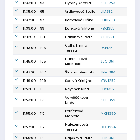
11:33:00
93
Cyrany Anežka
SJC1253
11:35:00
95
Vrdlovcová Stella
JIL1252
11:37:00
97
Korbelová Eliška
PHK1253
11:39:00
99
Daňková Viktorie
RBK1353
11:41:00
101
Hakenová Petra
STH1251
Collis Emma
11:43:00
103
DKP1251
Tereza
Hanousková
11:45:00
105
SJC1351
Michaela
11:47:00
107
Šťastná Vendula
TBM1384
11:49:00
109
Šedivá Kristýna
VBM1252
11:51:00
111
Neyrinck Nina
PDY1352
Varoščáková
11:53:00
113
SCP1352
Linda
Petříčková
11:55:00
115
MKP1350
Markéta
Nalezencová
11:57:00
117
DOR1254
Tereza
11:59:00
119
Najdková Laura
BFM1351