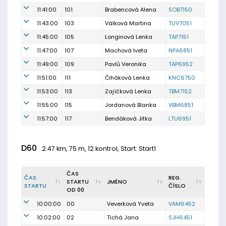
11:41:00
101
Brabencová Alena
SOB7150
11:43:00
103
Válková Martina
TUV7051
11:45:00
105
Longinová Lenka
TAP7151
11:47:00
107
Machová Iveta
NPA6851
11:49:00
109
Pavlů Veronika
TAP6952
11:51:00
111
Čiháková Lenka
KNC6750
11:53:00
113
Zajíčková Lenka
TBM7152
11:55:00
115
Jordanová Blanka
VBM6851
11:57:00
117
Bendáková Jitka
LTU6951
D60
2.47 km, 75 m, 12 kontrol, Start: Start1
ČAS
ČAS
REG.
STARTU
JMÉNO
STARTU
ČÍSLO
OD 00
10:00:00
00
Veverková Yveta
VAM6452
10:02:00
02
Tichá Jana
SJH6451