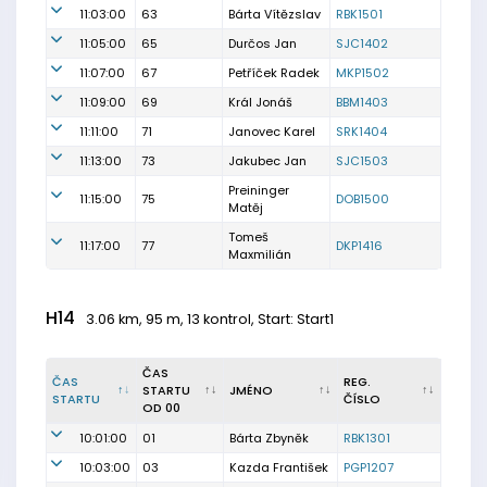
11:03:00
63
Bárta Vítězslav
RBK1501
11:05:00
65
Durčos Jan
SJC1402
11:07:00
67
Petříček Radek
MKP1502
11:09:00
69
Král Jonáš
BBM1403
11:11:00
71
Janovec Karel
SRK1404
11:13:00
73
Jakubec Jan
SJC1503
Preininger
11:15:00
75
DOB1500
Matěj
Tomeš
11:17:00
77
DKP1416
Maxmilián
H14
3.06 km, 95 m, 13 kontrol, Start: Start1
ČAS
ČAS
REG.
STARTU
JMÉNO
STARTU
ČÍSLO
OD 00
10:01:00
01
Bárta Zbyněk
RBK1301
10:03:00
03
Kazda František
PGP1207