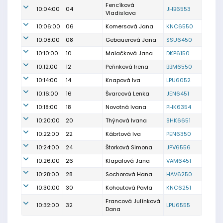
Fencíková
10:04:00
04
JHB6553
Vladislava
10:06:00
06
Komersová Jana
KNC6550
10:08:00
08
Gebauerová Jana
SSU6450
10:10:00
10
Malačková Jana
DKP6150
10:12:00
12
Peřinková Irena
BBM6550
10:14:00
14
Knapová Iva
LPU6052
10:16:00
16
Švarcová Lenka
JEN6451
10:18:00
18
Novotná Ivana
PHK6354
10:20:00
20
Thýnová Ivana
SHK6651
10:22:00
22
Kábrtová Iva
PEN6350
10:24:00
24
Štorková Simona
JPV6556
10:26:00
26
Klapalová Jana
VAM6451
10:28:00
28
Sochorová Hana
HAV6250
10:30:00
30
Kohoutová Pavla
KNC6251
Francová Julínková
10:32:00
32
LPU6555
Dana