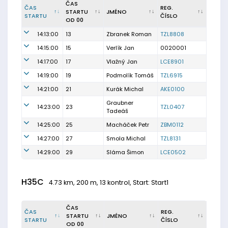
ČAS
ČAS
REG.
STARTU
JMÉNO
STARTU
ČÍSLO
OD 00
14:13:00
13
Zbranek Roman
TZL8808
14:15:00
15
Verlík Jan
0020001
14:17:00
17
Vlažný Jan
LCE8901
14:19:00
19
Podmolík Tomáš
TZL6915
14:21:00
21
Kurák Michal
AKE0100
Graubner
14:23:00
23
TZL0407
Tadeáš
14:25:00
25
Macháček Petr
ZBM0112
14:27:00
27
Smola Michal
TZL8131
14:29:00
29
Sláma Šimon
LCE0502
H35C
4.73 km, 200 m, 13 kontrol, Start: Start1
ČAS
ČAS
REG.
STARTU
JMÉNO
STARTU
ČÍSLO
OD 00