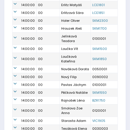
14:00:00
00
Erlitz Matyáš
LCE1801
14:00:00
00
Erlitzová Sára
LCE1851
14:00:00
00
Holer Oliver
SKM2300
14:00:00
00
Hrouzek Aleš
SKM1700
Jelínková
14:00:00
00
0130001
Teodora
14:00:00
00
Loučka Vít
SKM1500
Loučková
14:00:00
00
SKM1850
Kateřina
14:00:00
00
Nováková Dorota
0050001
14:00:00
00
Nový Filip
0090002
14:00:00
00
Pavlas Jáchym
0100001
14:00:00
00
Pěčková Natálie
SKM1550
14:00:00
00
Rajnošek Léna
BZR1750
Smolova Zoe
14:00:00
00
0120001
Anna
14:00:00
00
Starosta Adam
VIC1905
14:00:00
00
Tesáková Elena
0030003