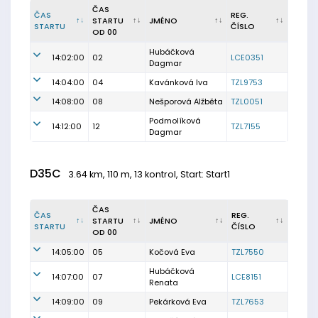
ČAS
ČAS
REG.
STARTU
JMÉNO
STARTU
ČÍSLO
OD 00
Hubáčková
14:02:00
02
LCE0351
Dagmar
14:04:00
04
Kavánková Iva
TZL9753
14:08:00
08
Nešporová Alžběta
TZL0051
Podmolíková
14:12:00
12
TZL7155
Dagmar
D35C
3.64 km, 110 m, 13 kontrol, Start: Start1
ČAS
ČAS
REG.
STARTU
JMÉNO
STARTU
ČÍSLO
OD 00
14:05:00
05
Kočová Eva
TZL7550
Hubáčková
14:07:00
07
LCE8151
Renata
14:09:00
09
Pekárková Eva
TZL7653