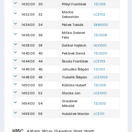
14:30:00
30
Přibyl František
TZL1105
Macka
14:32:00
32
LCE1112
Sebastián
14:34:00
34
Pěček Tobiáš
SKM1100
Mička Gabriel
14:36:00
36
TZL1008
Felix
14:38:00
38
Dočkal Vojtěch
HLV1001
14:40:00
40
Pekárek David
TZL1000
14:44:00
44
Škoda František
LCE1113
14:46:00
46
Jahudka Štěpán
TZL1101
14:48:00
48
Trubelík Štěpán
LCE1003
14:50:00
50
Růžička Hubert
TZL1106
14:52:00
52
Stacke Jan
LCE1001
Graubner
14:54:00
54
TZL1013
Mikuláš
14:58:00
58
Hubáček Marián
LCE1111
H16C
4.16 km, 180 m, 13 kontrol, Start: Start1