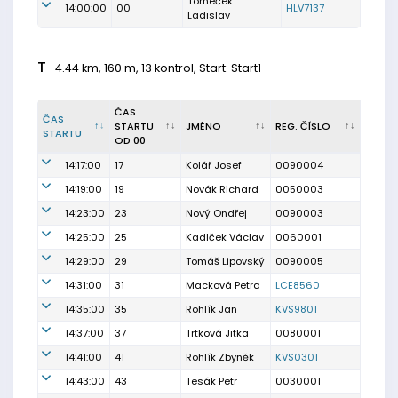
Tomeček
14:00:00
00
HLV7137
Ladislav
T
4.44 km, 160 m, 13 kontrol, Start: Start1
ČAS
ČAS
STARTU
JMÉNO
REG. ČÍSLO
STARTU
OD 00
14:17:00
17
Kolář Josef
0090004
14:19:00
19
Novák Richard
0050003
14:23:00
23
Nový Ondřej
0090003
14:25:00
25
Kadlček Václav
0060001
14:29:00
29
Tomáš Lipovský
0090005
14:31:00
31
Macková Petra
LCE8560
14:35:00
35
Rohlík Jan
KVS9801
14:37:00
37
Trtková Jitka
0080001
14:41:00
41
Rohlík Zbyněk
KVS0301
14:43:00
43
Tesák Petr
0030001