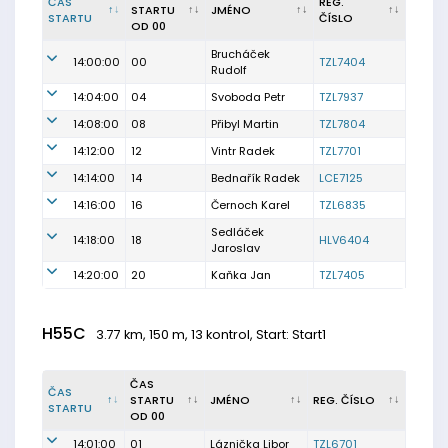
ČAS
REG.
STARTU
JMÉNO
STARTU
ČÍSLO
OD 00
Brucháček
14:00:00
00
TZL7404
Rudolf
14:04:00
04
Svoboda Petr
TZL7937
14:08:00
08
Přibyl Martin
TZL7804
14:12:00
12
Vintr Radek
TZL7701
14:14:00
14
Bednařík Radek
LCE7125
14:16:00
16
Černoch Karel
TZL6835
Sedláček
14:18:00
18
HLV6404
Jaroslav
14:20:00
20
Kaňka Jan
TZL7405
H55C
3.77 km, 150 m, 13 kontrol, Start: Start1
ČAS
ČAS
STARTU
JMÉNO
REG. ČÍSLO
STARTU
OD 00
14:01:00
01
Láznička Libor
TZL6701