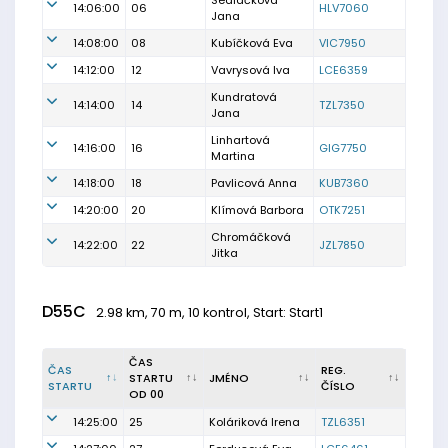
Sedláčková
14:06:00
06
HLV7060
Jana
14:08:00
08
Kubíčková Eva
VIC7950
14:12:00
12
Vavrysová Iva
LCE6359
Kundratová
14:14:00
14
TZL7350
Jana
Linhartová
14:16:00
16
GIG7750
Martina
14:18:00
18
Pavlicová Anna
KUB7360
14:20:00
20
Klímová Barbora
OTK7251
Chromáčková
14:22:00
22
JZL7850
Jitka
D55C
2.98 km, 70 m, 10 kontrol, Start: Start1
ČAS
ČAS
REG.
STARTU
JMÉNO
STARTU
ČÍSLO
OD 00
14:25:00
25
Koláriková Irena
TZL6351