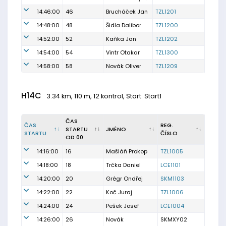
14:46:00
46
Brucháček Jan
TZL1201
14:48:00
48
Šidla Dalibor
TZL1200
14:52:00
52
Kaňka Jan
TZL1202
14:54:00
54
Vintr Otakar
TZL1300
14:58:00
58
Novák Oliver
TZL1209
H14C
3.34 km, 110 m, 12 kontrol, Start: Start1
ČAS
ČAS
REG.
STARTU
JMÉNO
STARTU
ČÍSLO
OD 00
14:16:00
16
Mašláň Prokop
TZL1005
14:18:00
18
Trčka Daniel
LCE1101
14:20:00
20
Grégr Ondřej
SKM1103
14:22:00
22
Koč Juraj
TZL1006
14:24:00
24
Pešek Josef
LCE1004
14:26:00
26
Novák
SKMXY02