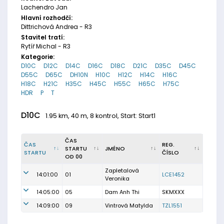
Lachendro Jan
Hlavní rozhodčí:
Dittrichová Andrea - R3
Stavitel tratí:
Rytíř Michal - R3
Kategorie:
D10C
D12C
D14C
D16C
D18C
D21C
D35C
D45C
D55C
D65C
DH10N
H10C
H12C
H14C
H16C
H18C
H21C
H35C
H45C
H55C
H65C
H75C
HDR
P
T
D10C
1.95 km, 40 m, 8 kontrol, Start: Start1
ČAS
ČAS
REG.
STARTU
JMÉNO
STARTU
ČÍSLO
OD 00
Zapletalová
14:01:00
01
LCE1452
Veronika
14:05:00
05
Dam Anh Thi
SKMXXX
14:09:00
09
Vintrová Matylda
TZL1551