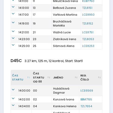
14:11:00
11
Mikulčíková Irena
KUB7750
14:13:00
13
Baťková Zuzana
TZL8151
14:17:00
17
Vaňková Martina
LCE8950
Brucháčková
14:19:00
19
TZL8152
Markéta
14:21:00
21
Vlažná Lucie
LCE8751
14:23:00
23
Zlatníková Irena
TZL8053
14:25:00
25
Slámová Alena
LCE8253
D45C
3.27 km, 125 m, 12 kontrol, Start: Start1
ČAS
ČAS
REG.
STARTU
JMÉNO
STARTU
ČÍSLO
OD 00
Hubáčková
14:00:00
00
LCE6569
Dagmar
14:02:00
02
Kunzová Ivana
BBM7155
14:04:00
04
Kankova Helena
TZL7654