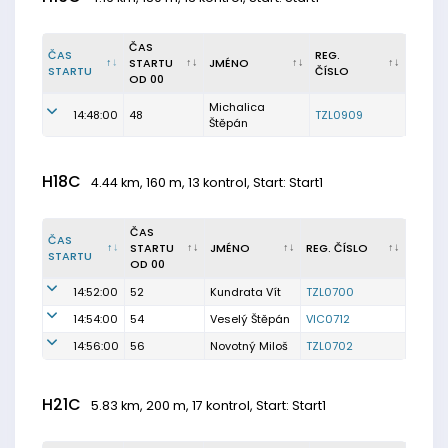
ČAS
ČAS
REG.
STARTU
JMÉNO
STARTU
ČÍSLO
OD 00
Michalica
14:48:00
48
TZL0909
Štěpán
H18C
4.44 km, 160 m, 13 kontrol, Start: Start1
ČAS
ČAS
STARTU
JMÉNO
REG. ČÍSLO
STARTU
OD 00
14:52:00
52
Kundrata Vít
TZL0700
14:54:00
54
Veselý Štěpán
VIC0712
14:56:00
56
Novotný Miloš
TZL0702
H21C
5.83 km, 200 m, 17 kontrol, Start: Start1