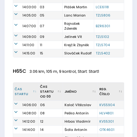
14:03:00
03
Plášek Martin
LCE6118
14:05:00
05
Lanc Marian
TZL5806
Rajnošek
14:07:00
07
BZR6301
Zdeněk
14:09:00
09
Jelínek Vít
TZL5102
14:11:00
11
Krejčík Zbyněk
TZL5704
14:15:00
15
Slováček Rudolf
TZL5402
H65C
3.06 km, 105 m, 9 kontrol, Start: Start1
ČAS
ČAS
REG.
STARTU
JMÉNO
STARTU
ČÍSLO
OD 00
14:06:00
06
Kaloč Vítězslav
KVS5904
14:08:00
08
Peška Antonín
HLV4801
14:12:00
12
Hrbas Vladimír
KVS5301
14:14:00
14
Šidla Antonín
OTK4601