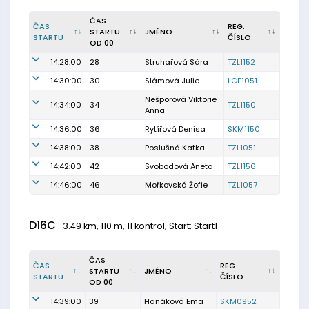
ČAS
ČAS
REG.
STARTU
JMÉNO
STARTU
ČÍSLO
OD 00
14:28:00
28
Struhařová Sára
TZL1152
14:30:00
30
Slámová Julie
LCE1051
Nešporová Viktorie
14:34:00
34
TZL1150
Anna
14:36:00
36
Rytířová Denisa
SKM1150
14:38:00
38
Poslušná Katka
TZL1051
14:42:00
42
Svobodová Aneta
TZL1156
14:46:00
46
Mořkovská Žofie
TZL1057
D16C
3.49 km, 110 m, 11 kontrol, Start: Start1
ČAS
ČAS
REG.
STARTU
JMÉNO
STARTU
ČÍSLO
OD 00
14:39:00
39
Hanáková Ema
SKM0952