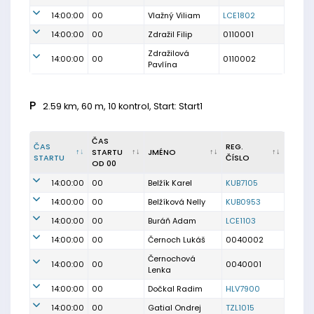
14:00:00
00
Vlažný Viliam
LCE1802
14:00:00
00
Zdražil Filip
0110001
Zdražilová
14:00:00
00
0110002
Pavlína
P
2.59 km, 60 m, 10 kontrol, Start: Start1
ČAS
ČAS
REG.
STARTU
JMÉNO
STARTU
ČÍSLO
OD 00
14:00:00
00
Belžík Karel
KUB7105
14:00:00
00
Belžíková Nelly
KUB0953
14:00:00
00
Buráň Adam
LCE1103
14:00:00
00
Černoch Lukáš
0040002
Černochová
14:00:00
00
0040001
Lenka
14:00:00
00
Dočkal Radim
HLV7900
14:00:00
00
Gatial Ondrej
TZL1015