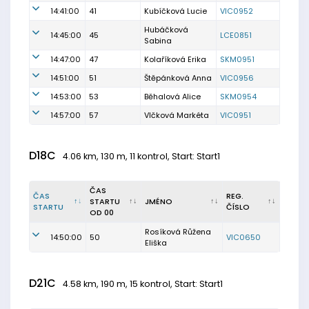
14:41:00
41
Kubíčková Lucie
VIC0952
Hubáčková
14:45:00
45
LCE0851
Sabina
14:47:00
47
Kolaříková Erika
SKM0951
14:51:00
51
Štěpánková Anna
VIC0956
14:53:00
53
Běhalová Alice
SKM0954
14:57:00
57
Vlčková Markéta
VIC0951
D18C
4.06 km, 130 m, 11 kontrol, Start: Start1
ČAS
ČAS
REG.
STARTU
JMÉNO
STARTU
ČÍSLO
OD 00
Rosíková Růžena
14:50:00
50
VIC0650
Eliška
D21C
4.58 km, 190 m, 15 kontrol, Start: Start1