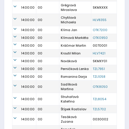
Grégrová
14:00:00
00
SKMXXXX
Miroslava
Chytilová
14:00:00
00
HLV8355
Michaela
14:00:00
00
Klíma Jan
OTK7200
14:00:00
00
Klímová Markéta
OTK0950
14:00:00
00
Kráčmar Martin
0070001
14:00:00
00
Kroutil Milan
HLV7421
14:00:00
00
Nováková
SKMXY01
14:00:00
00
Perničková Lenka
TZL7951
14:00:00
00
Romanina Darja
TZL1058
Sadílková
14:00:00
00
OTK8050
Martina
Struhařová
14:00:00
00
TZL8054
Kateřina
14:00:00
00
Štípek Rostislav
TZL5702
Tesáková
14:00:00
00
0030002
Zuzana