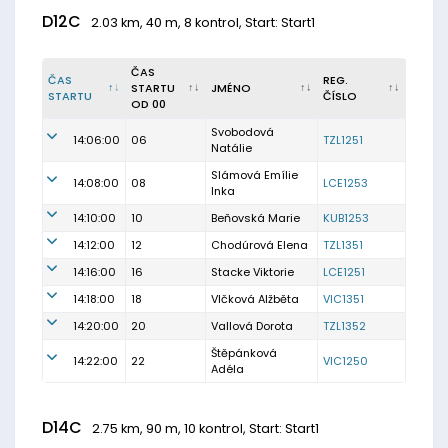
D12C
2.03 km, 40 m, 8 kontrol, Start: Start1
ČAS
ČAS
REG.
STARTU
JMÉNO
STARTU
ČÍSLO
OD 00
Svobodová
14:06:00
06
TZL1251
Natálie
Slámová Emílie
14:08:00
08
LCE1253
Inka
14:10:00
10
Beňovská Marie
KUB1253
14:12:00
12
Chodúrová Elena
TZL1351
14:16:00
16
Stacke Viktorie
LCE1251
14:18:00
18
Vlčková Alžběta
VIC1351
14:20:00
20
Vallová Dorota
TZL1352
Štěpánková
14:22:00
22
VIC1250
Adéla
D14C
2.75 km, 90 m, 10 kontrol, Start: Start1