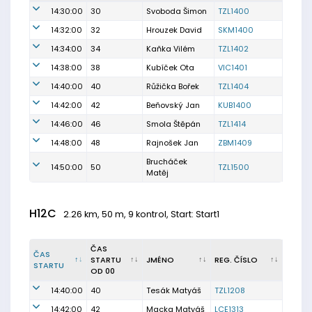
14:30:00
30
Svoboda Šimon
TZL1400
14:32:00
32
Hrouzek David
SKM1400
14:34:00
34
Kaňka Vilém
TZL1402
14:38:00
38
Kubíček Ota
VIC1401
14:40:00
40
Růžička Bořek
TZL1404
14:42:00
42
Beňovský Jan
KUB1400
14:46:00
46
Smola Štěpán
TZL1414
14:48:00
48
Rajnošek Jan
ZBM1409
Brucháček
14:50:00
50
TZL1500
Matěj
H12C
2.26 km, 50 m, 9 kontrol, Start: Start1
ČAS
ČAS
STARTU
JMÉNO
REG. ČÍSLO
STARTU
OD 00
14:40:00
40
Tesák Matyáš
TZL1208
14:42:00
42
Macka Matyáš
LCE1313