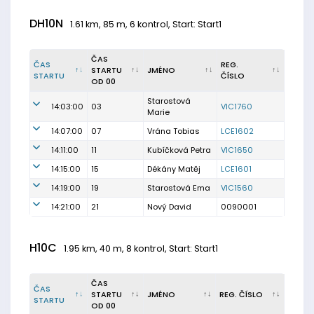
DH10N
1.61 km, 85 m, 6 kontrol, Start: Start1
ČAS
ČAS
REG.
STARTU
JMÉNO
STARTU
ČÍSLO
OD 00
Starostová
14:03:00
03
VIC1760
Marie
14:07:00
07
Vrána Tobias
LCE1602
14:11:00
11
Kubíčková Petra
VIC1650
14:15:00
15
Dékány Matěj
LCE1601
14:19:00
19
Starostová Ema
VIC1560
14:21:00
21
Nový David
0090001
H10C
1.95 km, 40 m, 8 kontrol, Start: Start1
ČAS
ČAS
STARTU
JMÉNO
REG. ČÍSLO
STARTU
OD 00