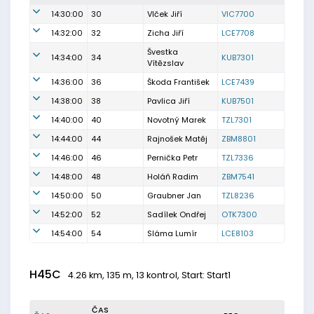
14:30:00
30
Vlček Jiří
VIC7700
14:32:00
32
Zicha Jiří
LCE7708
Švestka
14:34:00
34
KUB7301
Vítězslav
14:36:00
36
Škoda František
LCE7439
14:38:00
38
Pavlica Jiří
KUB7501
14:40:00
40
Novotný Marek
TZL7301
14:44:00
44
Rajnošek Matěj
ZBM8801
14:46:00
46
Pernička Petr
TZL7336
14:48:00
48
Holáň Radim
ZBM7541
14:50:00
50
Graubner Jan
TZL8236
14:52:00
52
Sadílek Ondřej
OTK7300
14:54:00
54
Sláma Lumír
LCE8103
H45C
4.26 km, 135 m, 13 kontrol, Start: Start1
ČAS