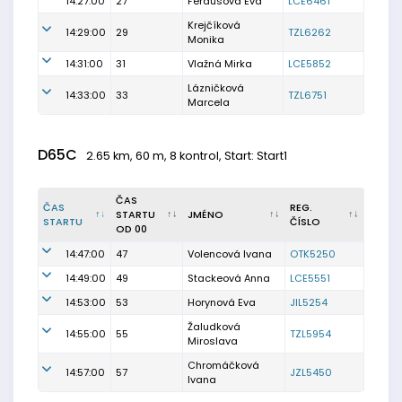
14:27:00
27
Ferdusová Eva
LCE6461
Krejčíková
14:29:00
29
TZL6262
Monika
14:31:00
31
Vlažná Mirka
LCE5852
Lázničková
14:33:00
33
TZL6751
Marcela
D65C
2.65 km, 60 m, 8 kontrol, Start: Start1
ČAS
ČAS
REG.
STARTU
JMÉNO
STARTU
ČÍSLO
OD 00
14:47:00
47
Volencová Ivana
OTK5250
14:49:00
49
Stackeová Anna
LCE5551
14:53:00
53
Horynová Eva
JIL5254
Žaludková
14:55:00
55
TZL5954
Miroslava
Chromáčková
14:57:00
57
JZL5450
Ivana