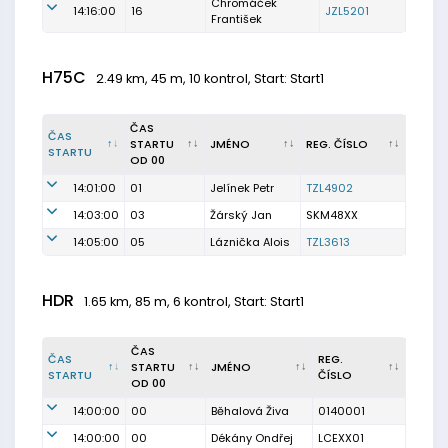
Chromáček
14:16:00
16
JZL5201
František
H75C
2.49 km, 45 m, 10 kontrol, Start: Start1
ČAS
ČAS
STARTU
JMÉNO
REG. ČÍSLO
STARTU
OD 00
14:01:00
01
Jelínek Petr
TZL4902
14:03:00
03
Žárský Jan
SKM48XX
14:05:00
05
Láznička Alois
TZL3613
HDR
1.65 km, 85 m, 6 kontrol, Start: Start1
ČAS
ČAS
REG.
STARTU
JMÉNO
STARTU
ČÍSLO
OD 00
14:00:00
00
Běhalová Živa
0140001
14:00:00
00
Dékány Ondřej
LCEXX01