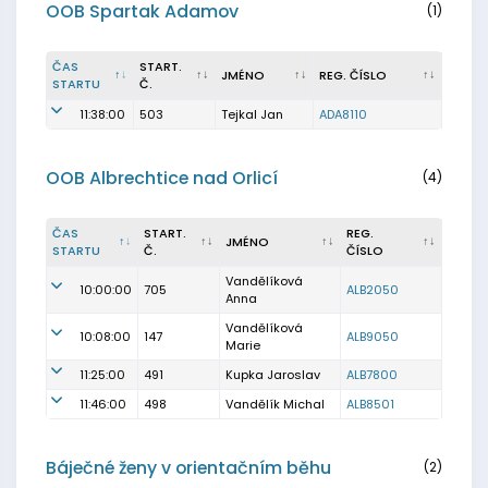
OOB Spartak Adamov
(1)
ČAS
START.
JMÉNO
REG. ČÍSLO
STARTU
Č.
11:38:00
503
Tejkal Jan
ADA8110
OOB Albrechtice nad Orlicí
(4)
ČAS
START.
REG.
JMÉNO
STARTU
Č.
ČÍSLO
Vandělíková
10:00:00
705
ALB2050
Anna
Vandělíková
10:08:00
147
ALB9050
Marie
11:25:00
491
Kupka Jaroslav
ALB7800
11:46:00
498
Vandělík Michal
ALB8501
Báječné ženy v orientačním běhu
(2)