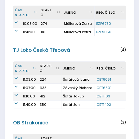
ČAS
START.
JMÉNO
REG. ČÍSLO
STARTU
Č.
10:03:00
274
Müllerová Zorka
BZP6750
11:41:00
181
Müllerová Petra
BZP9050
TJ Loko Česká Třebová
(4)
ČAS
START.
JMÉNO
REG. ČÍSLO
STARTU
Č.
11:03:00
224
Šafářová Ivana
CET8051
11:07:00
633
Záveský Richard
CET6301
11:10:00
412
Šafář Jakub
CET1103
11:40:00
350
Šafář Jan
CET1402
OB Strakonice
(2)
ČAS
START.