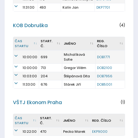
11:31:00
493
Kolín Jan
DKP7701
KOB Dobruška
(4)
ČAS
START.
REG.
JMÉNO
STARTU
Č.
ČÍSLO
Michalíková
10:00:00
699
DOB1771
Sofie
10:00:00
713
Gregor Vilém
DOB2100
10:03:00
204
Štěpánová Dita
DOB7956
11:33:00
676
Stárek Jiří
DOB5001
VŠTJ Ekonom Praha
(1)
ČAS
START.
JMÉNO
REG. ČÍSLO
STARTU
Č.
10:22:00
470
Pecka Marek
EKP9000