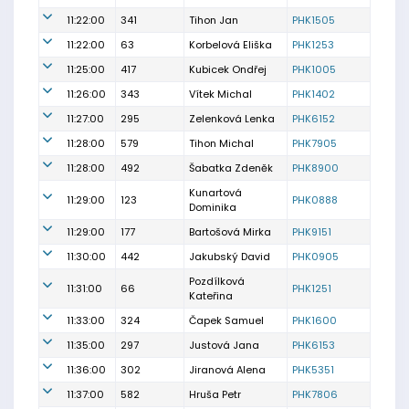
11:22:00
341
Tihon Jan
PHK1505
11:22:00
63
Korbelová Eliška
PHK1253
11:25:00
417
Kubicek Ondřej
PHK1005
11:26:00
343
Vítek Michal
PHK1402
11:27:00
295
Zelenková Lenka
PHK6152
11:28:00
579
Tihon Michal
PHK7905
11:28:00
492
Šabatka Zdeněk
PHK8900
Kunartová
11:29:00
123
PHK0888
Dominika
11:29:00
177
Bartošová Mirka
PHK9151
11:30:00
442
Jakubský David
PHK0905
Pozdílková
11:31:00
66
PHK1251
Kateřina
11:33:00
324
Čapek Samuel
PHK1600
11:35:00
297
Justová Jana
PHK6153
11:36:00
302
Jiranová Alena
PHK5351
11:37:00
582
Hruša Petr
PHK7806