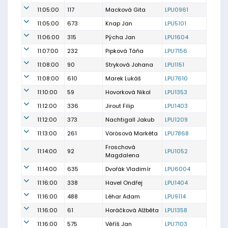
11:05:00
117
Macková Gita
LPU0961
11:05:00
673
Knap Jan
LPU5101
11:06:00
315
Pýcha Jan
LPU1604
11:07:00
232
Pipková Táňa
LPU7156
11:08:00
90
Stryková Johana
LPU1151
11:08:00
610
Marek Lukáš
LPU7610
11:10:00
59
Hovorková Nikol
LPU1353
11:12:00
336
Jirout Filip
LPU1403
11:12:00
373
Nachtigall Jakub
LPU1209
11:13:00
261
Vörösová Markéta
LPU7868
Froschová
11:14:00
92
LPU1052
Magdalena
11:14:00
635
Dvořák Vladimír
LPU6004
11:16:00
338
Havel Ondřej
LPU1404
11:16:00
488
Léhar Adam
LPU9114
11:16:00
61
Horáčková Alžběta
LPU1358
11:16:00
575
Věříš Jan
LPU7103