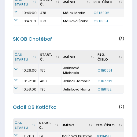
JMÉNO
REG. ČÍSLO
STARTU
Č.
10:46:00
478
Málek Martin
CST8902
10:47:00
160
Málková Šárka
CST8351
SK OB Chotěboř
(3)
ČAS
START.
REG.
JMÉNO
STARTU
Č.
ČÍSLO
Jelínková
10:26:00
153
CTB0851
Michaela
10:52:00
480
Jelínek Jaromír
CTB7702
10:58:00
198
Jelínková Hana
CTB8152
Oddíl OB Kotlářka
(2)
ČAS
START.
JMÉNO
REG. ČÍSLO
STARTU
Č.
11:17:00
170
Kolínová Kristýna
DKP8450