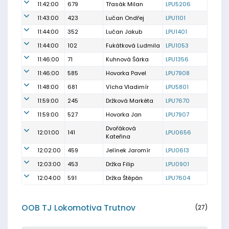
11:42:00
679
Třasák Milan
LPU5206
11:43:00
423
Lučan Ondřej
LPU1101
11:44:00
352
Lučan Jakub
LPU1401
11:44:00
102
Fukátková Ludmila
LPU1053
11:46:00
71
Kuhnová Šárka
LPU1356
11:46:00
585
Hovorka Pavel
LPU7908
11:48:00
681
Vícha Vladimír
LPU5801
11:59:00
245
Držková Markéta
LPU7670
11:59:00
527
Hovorka Jan
LPU7907
Dvořáková
12:01:00
141
LPU0656
Kateřina
12:02:00
459
Jelínek Jaromír
LPU0613
12:03:00
453
Držka Filip
LPU0901
12:04:00
591
Držka Štěpán
LPU7604
OOB TJ Lokomotiva Trutnov
(27)