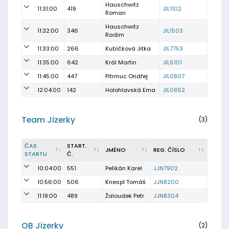
Hauschwitz
11:31:00
419
JIL1102
Roman
Hauschwitz
11:32:00
346
JIL1503
Radim
11:33:00
266
Kubíčková Jitka
JIL7753
11:35:00
642
Král Martin
JIL6101
11:45:00
447
Pitrmuc Ondřej
JIL0807
12:04:00
142
Holohlavská Ema
JIL0652
Team Jizerky
(3)
ČAS
START.
JMÉNO
REG. ČÍSLO
STARTU
Č.
10:04:00
551
Pelikán Karel
JJN7902
10:56:00
506
Knespl Tomáš
JJN8200
11:19:00
489
Žaloudek Petr
JJN8304
OB Jizerky
(2)