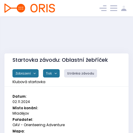
Startovka závodu: Oblastní žebříček
Zobrazení
Tisk
Stránka závodu
Klubová startovka
Datum:
02.11.2024
Místo konání:
Mladějov
Pořadatel:
OAV - Orienteering Adventure
Mapa: