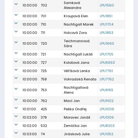
Samková
10:00:00
702
LPU1560
Alexandra
10:00:00
701
Kroupová Elen
LPU1851
10:00:00
710
Nachtigall Marek
LPU1704
10:00:00
711
Holcová Zora
LPU1853
Teichmannová
10:00:00
720
LPU1660
Sára
10:00:00
721
Nachtigall Lukáš
LPU1705
10:00:00
727
Kološová Jana
LPU6653
10:00:00
725
Věříšová Lenka
LPU7761
10:00:00
758
Vohradská Renata
LPU7762
Nachtigallová
10:00:00
753
LPU8155
Alena
10:00:00
762
Macl Jan
LPU9102
10:01:00
425
Peška Ondřej
LPU1006
10:02:00
379
Moravec Jonáš
LPU1306
10:02:00
532
Žemlička Jan
LPU8303
10:03:00
74
Jirásková Julie
LPU1352