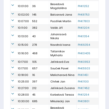
Besedová
10:01:00
36
PHK1252
Magdaléna
10:02:00
145
Balcarová Jana
PHK8753
10:07:00
552
Pozdílek Martin
PHK7803
10:11:00
382
Volák Jiří
PHK1204
Johanisová
10:13:00
40
PHK1354
Nikola
10:15:00
278
Novotná Ivana
PHK6354
Tatarnikov
10:16:00
468
PHK0405
Mykhailo
10:17:00
105
Jelínková Eva
PHK0953
10:17:00
657
Souček Pavel
PHK5503
10:18:00
16
Melicharová Nina
PHK1451
10:25:00
397
Chrtek Jan
PHK1100
10:27:00
212
Jelínková Zuzana
PHK7452
10:28:00
45
Korbelová Tereza
PHK1254
10:30:00
685
Mikulecký Jan
PHK3801
Besedová