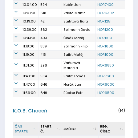
10:04:00
594
Kubín Jan
HOR7400
10:07:00
618
Vávra Martin
HOR6302
10:19:00
42
Saifrtová Bára
HOR1251
10:39:00
362
Zollmann David
HOR1200
10:43:00
403
Čihák Matěj
HOR1100
11:18:00
339
Zollmann Filip
HOR1600
11:19:00
415
Saifrt Matěj
HOR1000
Vaňurová
11:31:00
296
HOR6850
Marcela
11:43:00
584
Saifrt Tomáš
HOR7600
11:47:00
646
Horák Jan
HOR6000
11:56:00
649
Rücker Petr
HOR6500
K.O.B. Choceň
(14)
ČAS
START.
REG.
JMÉNO
STARTU
Č.
ČÍSLO