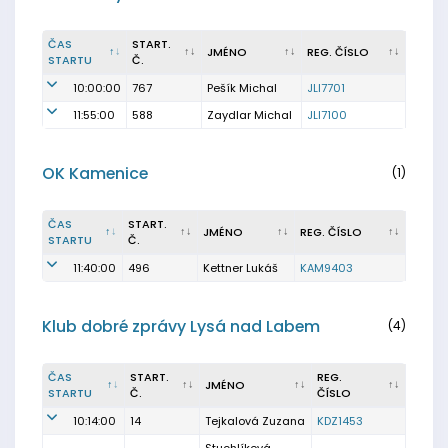
ČAS
START.
JMÉNO
REG. ČÍSLO
STARTU
Č.
10:00:00
767
Pešík Michal
JLI7701
11:55:00
588
Zaydlar Michal
JLI7100
OK Kamenice
(1)
ČAS
START.
JMÉNO
REG. ČÍSLO
STARTU
Č.
11:40:00
496
Kettner Lukáš
KAM9403
Klub dobré zprávy Lysá nad Labem
(4)
ČAS
START.
REG.
JMÉNO
STARTU
Č.
ČÍSLO
10:14:00
14
Tejkalová Zuzana
KDZ1453