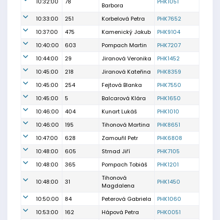
10:32:00
78
PHK1051
Barbora
10:33:00
251
Korbelová Petra
PHK7652
10:37:00
475
Kamenický Jakub
PHK9104
10:40:00
603
Pompach Martin
PHK7207
10:44:00
29
Jiranová Veronika
PHK1452
10:45:00
218
Jiranová Kateřina
PHK8359
10:45:00
254
Fejtová Blanka
PHK7550
10:45:00
5
Balcarová Klára
PHK1650
10:46:00
404
Kunart Lukáš
PHK1010
10:46:00
195
Tihonová Martina
PHK8651
10:47:00
628
Zamouřil Petr
PHK6808
10:48:00
605
Strnad Jiří
PHK7105
10:48:00
365
Pompach Tobiáš
PHK1201
Tihonová
10:48:00
31
PHK1450
Magdalena
10:50:00
84
Peterová Gabriela
PHK1060
10:53:00
162
Hápová Petra
PHK0051