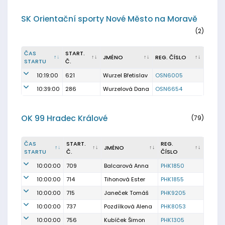
SK Orientační sporty Nové Město na Moravě
(2)
ČAS
START.
JMÉNO
REG. ČÍSLO
STARTU
Č.
10:19:00
621
Wurzel Břetislav
OSN6005
10:39:00
286
Wurzelová Dana
OSN6654
OK 99 Hradec Králové
(79)
ČAS
START.
REG.
JMÉNO
STARTU
Č.
ČÍSLO
10:00:00
709
Balcarová Anna
PHK1850
10:00:00
714
Tihonová Ester
PHK1855
10:00:00
715
Janeček Tomáš
PHK9205
10:00:00
737
Pozdílková Alena
PHK8053
10:00:00
756
Kubíček Šimon
PHK1305