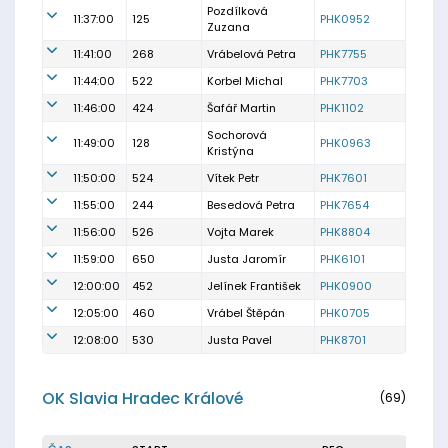
Pozdílková
11:37:00
125
PHK0952
Zuzana
11:41:00
268
Vrábelová Petra
PHK7755
11:44:00
522
Korbel Michal
PHK7703
11:46:00
424
Šafář Martin
PHK1102
Sochorová
11:49:00
128
PHK0963
Kristýna
11:50:00
524
Vítek Petr
PHK7601
11:55:00
244
Besedová Petra
PHK7654
11:56:00
526
Vojta Marek
PHK8804
11:59:00
650
Justa Jaromír
PHK6101
12:00:00
452
Jelínek František
PHK0900
12:05:00
460
Vrábel Štěpán
PHK0705
12:08:00
530
Justa Pavel
PHK8701
OK Slavia Hradec Králové
(69)