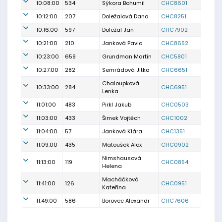
10:08:00
534
Sýkora Bohumil
CHC8601
10:12:00
207
Doležalová Dana
CHC8251
10:16:00
597
Doležal Jan
CHC7902
10:21:00
210
Janková Pavla
CHC8652
10:23:00
659
Grundman Martin
CHC5801
10:27:00
282
Semrádová Jitka
CHC6651
Chaloupková
10:33:00
284
CHC6951
Lenka
11:01:00
483
Pirkl Jakub
CHC0503
11:03:00
433
Šimek Vojtěch
CHC1002
11:04:00
57
Janková Klára
CHC1351
11:09:00
435
Matoušek Alex
CHC0902
Nimshausová
11:13:00
119
CHC0854
Helena
Macháčková
11:41:00
126
CHC0951
Kateřina
11:49:00
586
Borovec Alexandr
CHC7606