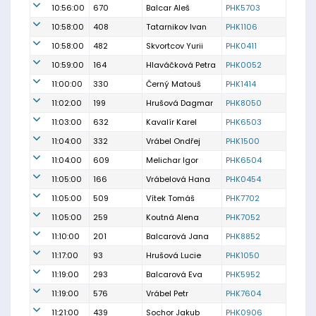
10:56:00
670
Balcar Aleš
PHK5703
10:58:00
408
Tatarnikov Ivan
PHK1106
10:58:00
482
Skvortcov Yurii
PHK0411
10:59:00
164
Hlaváčková Petra
PHK0052
11:00:00
330
Černý Matouš
PHK1414
11:02:00
199
Hrušová Dagmar
PHK8050
11:03:00
632
Kavalír Karel
PHK6503
11:04:00
332
Vrábel Ondřej
PHK1500
11:04:00
609
Melichar Igor
PHK6504
11:05:00
166
Vrábelová Hana
PHK0454
11:05:00
509
Vítek Tomáš
PHK7702
11:05:00
259
Koutná Alena
PHK7052
11:10:00
201
Balcarová Jana
PHK8852
11:17:00
93
Hrušová Lucie
PHK1050
11:19:00
293
Balcarová Eva
PHK5952
11:19:00
576
Vrábel Petr
PHK7604
11:21:00
439
Sochor Jakub
PHK0906