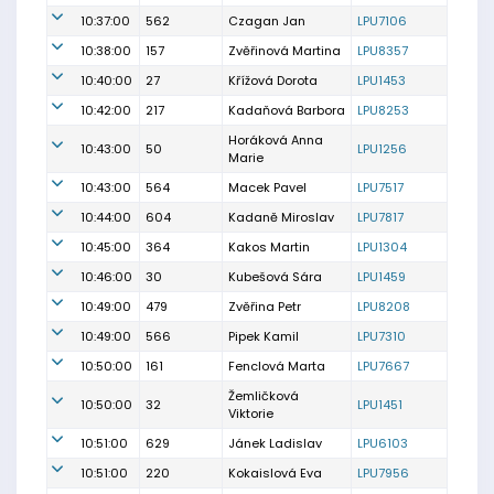
10:37:00
562
Czagan Jan
LPU7106
10:38:00
157
Zvěřinová Martina
LPU8357
10:40:00
27
Křížová Dorota
LPU1453
10:42:00
217
Kadaňová Barbora
LPU8253
Horáková Anna
10:43:00
50
LPU1256
Marie
10:43:00
564
Macek Pavel
LPU7517
10:44:00
604
Kadaně Miroslav
LPU7817
10:45:00
364
Kakos Martin
LPU1304
10:46:00
30
Kubešová Sára
LPU1459
10:49:00
479
Zvěřina Petr
LPU8208
10:49:00
566
Pipek Kamil
LPU7310
10:50:00
161
Fenclová Marta
LPU7667
Žemličková
10:50:00
32
LPU1451
Viktorie
10:51:00
629
Jánek Ladislav
LPU6103
10:51:00
220
Kokaislová Eva
LPU7956