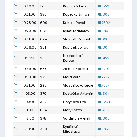
10:20:00
17
Kopecká Inés
JIL1552
10:21:00
356
Kopecký Šimon
JIL1302
10:28:00
600
Kohout Pavel
JIL7502
10:29:00
661
Kynčl Stanislav
JIL5401
10:31:00
624
Vlastník Zdeněk
JIL6901
10:36:00
361
Kubíček Jonáš
JIL1301
Nechanická
10:36:00
2
JIL1452
Dorota
10:39:00
688
Zlesák Zdeněk
JIL4701
10:39:00
225
Malá Věra
JIL7752
10:51:00
228
Vlastníková Lucie
JIL7554
11:03:00
370
Kostečka Antonín
JIL1304
11:09:00
309
Horynová Eva
JIL5254
11:11:00
634
Malý Evžen
JIL6102
11:18:00
375
Valdman Hynek
JIL1303
Kynčlová
11:30:00
300
JIL5851
Miroslava