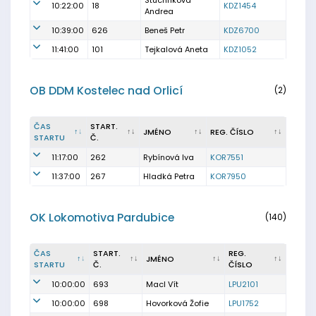
Stuchlíková
10:22:00
18
KDZ1454
Andrea
10:39:00
626
Beneš Petr
KDZ6700
11:41:00
101
Tejkalová Aneta
KDZ1052
OB DDM Kostelec nad Orlicí
(2)
ČAS
START.
JMÉNO
REG. ČÍSLO
STARTU
Č.
11:17:00
262
Rybínová Iva
KOR7551
11:37:00
267
Hladká Petra
KOR7950
OK Lokomotiva Pardubice
(140)
ČAS
START.
REG.
JMÉNO
STARTU
Č.
ČÍSLO
10:00:00
693
Macl Vít
LPU2101
10:00:00
698
Hovorková Žofie
LPU1752