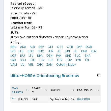
Ředitel závodu:
Leštínský Tomáš - R3
Hlavní rozhodčí:
Fátor Jan - R1
Stavitel tratí:
Leštínský Tomáš - R3
JURY:
Klimplová Zuzana, Šabatka Zdeněk, Thýnová Ivana
Kluby:
BRU
ADA
ALB
BZP
CET
CST
CTB
DKP
DOB
EKP
HJL
HOR
CHC
JEN
JIL
JJN
JLI
KAM
KDZ
KOR
LPU
LTU
NPA
OSN
PHK
SHK
SJC
SNA
SRK
SSU
STH
TJN
TJP
TUR
TUV
TYN
TZL
VAM
VLI
VRL
XHK
ZAM
Ostatní kluby
Ulita-HOBRA Orienteering Broumov
(1)
ČAS
START.
JMÉNO
REG. ČÍSLO
STARTU
Č.
11:41:00
644
Vychopeň Tomáš
BRU6800