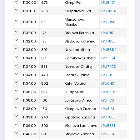
11:30:00
675
Klimpl Petr
LPU5401
11:31:00
238
Kašparová Eva
LPU7854
Munzarová
11:32:00
98
LPU1056
Monika
11:32:00
175
Držková Berenika
LPU0151
11:32:00
178
Stryková Kateřina
LPU7855
11:33:00
301
Novotná Jiřina
LPU5654
11:34:00
67
Kárníková Alžběta
LPU1354
11:34:00
581
Nekvapil Ondřej
LPU7403
11:34:00
420
Ločárek Daniel
LPU1111
11:34:00
502
Kuhn Vojtěch
LPU0404
11:36:00
677
Lulay Miloš
LPU5502
11:38:00
100
Lukášová Aneta
LPU1170
11:38:00
180
Klimplová Zuzana
LPU8151
11:39:00
240
Krpatová Zuzana
LPU7558
11:39:00
303
Víchová Ladislava
LPU5851
11:40:00
69
Stryková Zuzana
LPU1351