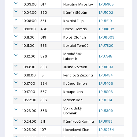
10:03:00
617
Novotný Miroslav
LPU5905
10:04:00
390
Kárník Štěpán
LPU1002
10:08:00
381
Kokaisl Filip
LPU1210
10:10:00
466
Udržal Tomáš
LPU8002
10:11:00
619
Kološ Oldřich
LPU6003
10:11:00
535
Kokaisl Tomáš
LPU7820
Macháček
10:12:00
596
LPU7515
Lubomír
10:13:00
393
Juška Vojtěch
LPU1003
10:16:00
15
Fenclová Zuzana
LPU1454
10:17:00
384
Kučera Šimon
LPU1406
10:17:00
537
Kroupa Jan
LPU8103
10:22:00
396
Macek Dan
LPU1104
Vohradský
10:23:00
386
LPU1309
Dominik
10:24:00
211
Kárníková Kamila
LPU8153
10:25:00
107
Hovorková Elen
LPU0954