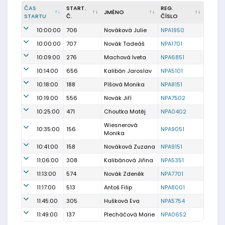
ČAS
START.
REG.
JMÉNO
STARTU
Č.
ČÍSLO
10:00:00
706
Nováková Julie
NPA1950
10:00:00
707
Novák Tadeáš
NPA1701
10:09:00
276
Machová Iveta
NPA6851
10:14:00
656
Kalibán Jaroslav
NPA5101
10:18:00
188
Píšová Monika
NPA8151
10:19:00
556
Novák Jiří
NPA7502
10:25:00
471
Choutka Matěj
NPA0402
Wiesnerová
10:35:00
156
NPA9051
Monika
10:41:00
158
Nováková Zuzana
NPA9151
11:06:00
308
Kalibánová Jiřina
NPA5351
11:13:00
574
Novák Zdeněk
NPA7701
11:17:00
513
Antoš Filip
NPA8001
11:45:00
305
Hušková Eva
NPA5754
11:49:00
137
Plecháčová Marie
NPA0652