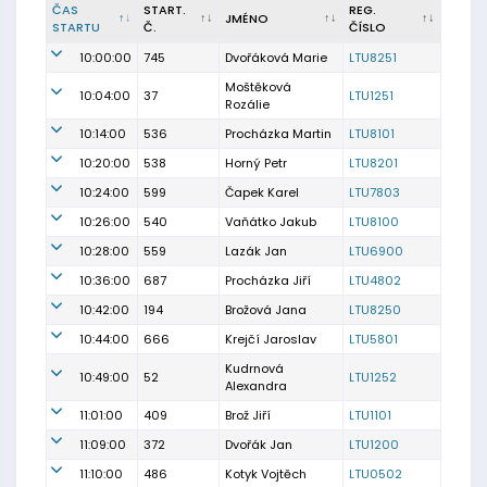
ČAS
START.
REG.
JMÉNO
STARTU
Č.
ČÍSLO
10:00:00
745
Dvořáková Marie
LTU8251
Moštěková
10:04:00
37
LTU1251
Rozálie
10:14:00
536
Procházka Martin
LTU8101
10:20:00
538
Horný Petr
LTU8201
10:24:00
599
Čapek Karel
LTU7803
10:26:00
540
Vaňátko Jakub
LTU8100
10:28:00
559
Lazák Jan
LTU6900
10:36:00
687
Procházka Jiří
LTU4802
10:42:00
194
Brožová Jana
LTU8250
10:44:00
666
Krejčí Jaroslav
LTU5801
Kudrnová
10:49:00
52
LTU1252
Alexandra
11:01:00
409
Brož Jiří
LTU1101
11:09:00
372
Dvořák Jan
LTU1200
11:10:00
486
Kotyk Vojtěch
LTU0502