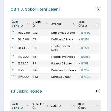
OB T.J. Sokol Horní Jelení
(7)
ČAS
START.
REG.
JMÉNO
STARTU
Č.
ČÍSLO
10:00:00
732
Kaplanová Alena
HJL7550
10:10:00
39
Kušičková Lucie
HJL1251
Chotěnovská
10:44:00
82
HJL1153
Nela
11:09:00
118
Hamáková Adéla
HJL0851
11:23:00
95
Pajerová Laura
HJL1151
11:25:00
64
Kušičková Jolana
HJL1252
11:40:00
583
Kušička Josef
HJL7600
TJ Jiskra Hořice
(11)
ČAS
START.
REG.
JMÉNO
STARTU
Č.
ČÍSLO