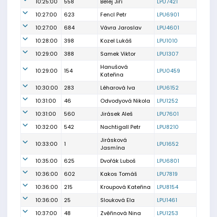
10:25:00
558
Belej Jiří
LPU7421
10:27:00
623
Fencl Petr
LPU6901
10:27:00
684
Vávra Jaroslav
LPU4601
10:28:00
398
Kozel Lukáš
LPU1010
10:29:00
388
Samek Viktor
LPU1307
Hanušová
10:29:00
154
LPU0459
Kateřina
10:30:00
283
Léharová Iva
LPU6152
10:31:00
46
Odvodyová Nikola
LPU1252
10:31:00
560
Jirásek Aleš
LPU7601
10:32:00
542
Nachtigall Petr
LPU8210
Jirásková
10:33:00
1
LPU1652
Jasmína
10:35:00
625
Dvořák Luboš
LPU6801
10:36:00
602
Kakos Tomáš
LPU7819
10:36:00
215
Kroupová Kateřina
LPU8154
10:36:00
25
Slouková Ela
LPU1461
10:37:00
48
Zvěřinová Nina
LPU1253