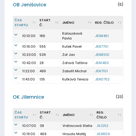
OB Jenišovice
(6)
ČAS
START.
JMÉNO
REG. ČÍSLO
STARTU
Č.
Kalousková
10:10:00
186
JEN8451
Pavla
10:16:00
555
Kutek Pavel
JEN7701
10:23:00
539
Zof Jan
JEN8100
10:42:00
28
Zofová Taťána
JEN1450
11:22:00
499
Zabořil Michal
JEN7101
11:43:00
135
Kutková Tereza
JEN0752
OK Jilemnice
(23)
ČAS
START.
REG.
JMÉNO
STARTU
Č.
ČÍSLO
10:07:00
38
Vrdlovcová Stella
JIL1252
10:19:00
469
Hrouda Matěj
JIL9804