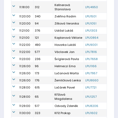
Kellnerová
11:18:00
312
LPU4950
Stanislava
11:20:00
340
Zvěřina Radim
LPU1501
11:20:00
94
Zitková Veronika
LPU1051
11:21:00
376
Udržal Lukáš
LPU1303
11:21:00
121
Kaplanová Viktorie
LPU0864
11:22:00
490
Hovorka Lukáš
LPU9001
11:22:00
577
Václavek Jan
LPU7816
11:23:00
236
Švíglerová Pavla
LPU7658
11:26:00
96
Helmeczi Ema
LPU1166
11:26:00
173
Lučanová Marta
LPU7957
11:26:00
176
Žemličková Lenka
LPU8660
11:28:00
615
Ločárek Pavel
LPU7721
Křížová
11:28:00
65
LPU1257
Magdalena
11:29:00
517
Odvody Zdeněk
LPU8206
11:30:00
323
Kříž Prokop
LPU1602