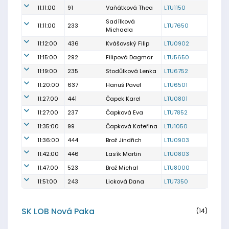
11:11:00
91
Vaňátková Thea
LTU1150
Sadílková
11:11:00
233
LTU7650
Michaela
11:12:00
436
Kvášovský Filip
LTU0902
11:15:00
292
Filipová Dagmar
LTU5650
11:19:00
235
Stodůlková Lenka
LTU6752
11:20:00
637
Hanuš Pavel
LTU6501
11:27:00
441
Čapek Karel
LTU0801
11:27:00
237
Čapková Eva
LTU7852
11:35:00
99
Čapková Kateřina
LTU1050
11:36:00
444
Brož Jindřich
LTU0903
11:42:00
446
Lasík Martin
LTU0803
11:47:00
523
Brož Michal
LTU8000
11:51:00
243
Licková Dana
LTU7350
SK LOB Nová Paka
(14)