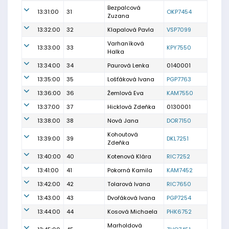
Bezpalcová
13:31:00
31
OKP7454
Zuzana
13:32:00
32
Klapalová Pavla
VSP7099
Varhaníková
13:33:00
33
KPY7550
Halka
13:34:00
34
Paurová Lenka
0140001
13:35:00
35
Lošťáková Ivana
PGP7763
13:36:00
36
Žemlová Eva
KAM7550
13:37:00
37
Hicklová Zdeňka
0130001
13:38:00
38
Nová Jana
DOR7150
Kohoutová
13:39:00
39
DKL7251
Zdeňka
13:40:00
40
Kotenová Klára
RIC7252
13:41:00
41
Pokorná Kamila
KAM7452
13:42:00
42
Tolarová Ivana
RIC7650
13:43:00
43
Dvořáková Ivana
PGP7254
13:44:00
44
Kosová Michaela
PHK6752
Marholdová