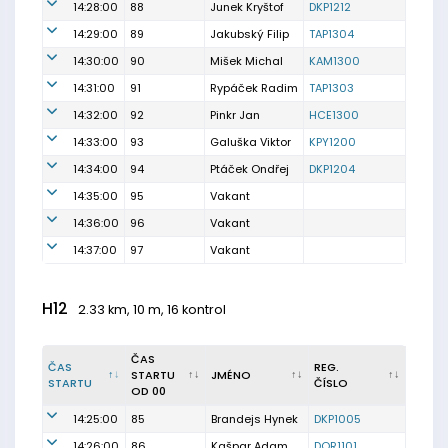
14:28:00
88
Junek Kryštof
DKP1212
14:29:00
89
Jakubský Filip
TAP1304
14:30:00
90
Mišek Michal
KAM1300
14:31:00
91
Rypáček Radim
TAP1303
14:32:00
92
Pinkr Jan
HCE1300
14:33:00
93
Galuška Viktor
KPY1200
14:34:00
94
Ptáček Ondřej
DKP1204
14:35:00
95
Vakant
14:36:00
96
Vakant
14:37:00
97
Vakant
H12
2.33 km, 10 m, 16 kontrol
ČAS
ČAS
REG.
STARTU
JMÉNO
STARTU
ČÍSLO
OD 00
14:25:00
85
Brandejs Hynek
DKP1005
14:26:00
86
Kašpar Adam
DOR1101