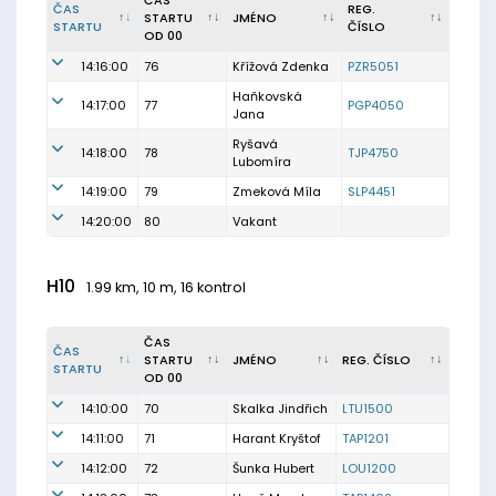
ČAS
ČAS
REG.
STARTU
JMÉNO
STARTU
ČÍSLO
OD 00
14:16:00
76
Křížová Zdenka
PZR5051
Haňkovská
14:17:00
77
PGP4050
Jana
Ryšavá
14:18:00
78
TJP4750
Lubomíra
14:19:00
79
Zmeková Míla
SLP4451
14:20:00
80
Vakant
H10
1.99 km, 10 m, 16 kontrol
ČAS
ČAS
STARTU
JMÉNO
REG. ČÍSLO
STARTU
OD 00
14:10:00
70
Skalka Jindřich
LTU1500
14:11:00
71
Harant Kryštof
TAP1201
14:12:00
72
Šunka Hubert
LOU1200