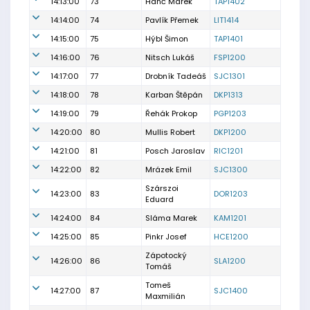
14:13:00
73
Hanč Marek
TAP1402
14:14:00
74
Pavlík Přemek
LIT1414
14:15:00
75
Hýbl Šimon
TAP1401
14:16:00
76
Nitsch Lukáš
FSP1200
14:17:00
77
Drobník Tadeáš
SJC1301
14:18:00
78
Karban Štěpán
DKP1313
14:19:00
79
Řehák Prokop
PGP1203
14:20:00
80
Mullis Robert
DKP1200
14:21:00
81
Posch Jaroslav
RIC1201
14:22:00
82
Mrázek Emil
SJC1300
Szárszoi
14:23:00
83
DOR1203
Eduard
14:24:00
84
Sláma Marek
KAM1201
14:25:00
85
Pinkr Josef
HCE1200
Zápotocký
14:26:00
86
SLA1200
Tomáš
Tomeš
14:27:00
87
SJC1400
Maxmilián