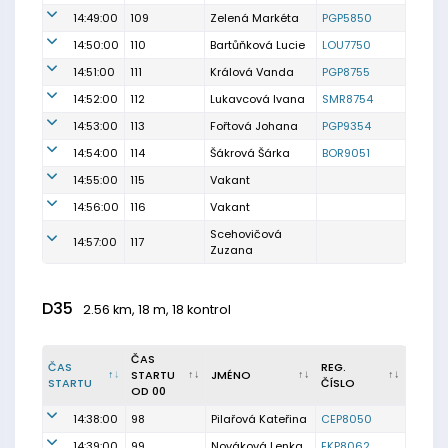
14:49:00
109
Zelená Markéta
PGP5850
14:50:00
110
Bartůňková Lucie
LOU7750
14:51:00
111
Králová Vanda
PGP8755
14:52:00
112
Lukavcová Ivana
SMR8754
14:53:00
113
Fořtová Johana
PGP9354
14:54:00
114
Šákrová Šárka
BOR9051
14:55:00
115
Vakant
14:56:00
116
Vakant
Scehovičová
14:57:00
117
Zuzana
D35
2.56 km, 18 m, 18 kontrol
ČAS
ČAS
REG.
STARTU
JMÉNO
STARTU
ČÍSLO
OD 00
14:38:00
98
Pilařová Kateřina
CEP8050
14:39:00
99
Nováková Lenka
EKP8062