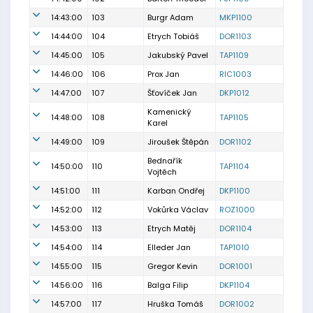
14:43:00
103
Burgr Adam
MKP1100
14:44:00
104
Etrych Tobiáš
DOR1103
14:45:00
105
Jakubský Pavel
TAP1109
14:46:00
106
Prox Jan
RIC1003
14:47:00
107
Šťovíček Jan
DKP1012
Kamenický
14:48:00
108
TAP1105
Karel
14:49:00
109
Jiroušek Štěpán
DOR1102
Bednařík
14:50:00
110
TAP1104
Vojtěch
14:51:00
111
Karban Ondřej
DKP1100
14:52:00
112
Vokůrka Václav
ROZ1000
14:53:00
113
Etrych Matěj
DOR1104
14:54:00
114
Elleder Jan
TAP1010
14:55:00
115
Gregor Kevin
DOR1001
14:56:00
116
Balga Filip
DKP1104
14:57:00
117
Hruška Tomáš
DOR1002