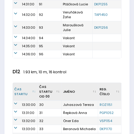
14:31:00
91
Ptáčková Lucie
DKP1255
Veruňáková
14:32:00
92
TAP1450
Žofie
Maroušková
14:33:00
93
DKP1256
Julie
14:34:00
94
Vakant
14:35:00
95
Vakant
14:36:00
96
Vakant
D12
1.93 km, 10 m, 16 kontrol
ČAS
ČAS
REG.
STARTU
JMÉNO
STARTU
ČÍSLO
OD 00
13:30:00
30
Juhaszová Tereza
ROZ1151
13:31:00
31
Řepková Anna
PGP1052
13:32:00
32
Öner Eda
VSP1154
13:33:00
33
Beranová Michaela
DKP1170