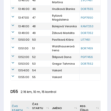
13:45:00
45
ZVO7451
Martina
13:46:00
46
Hrušková Blanka
DOR7555
Ryšavá
13:47:00
47
PGP7650
Magdalena
13:48:00
48
Balejová Veronika
KAM7253
13:49:00
49
Žižková Markéta
DOR7352
13:50:00
50
Pavlíková Klára
LIT7451
Waldhauserová
13:51:00
51
BOR7459
Irena
13:52:00
52
Štěpová Dana
PGP7456
13:53:00
53
Gregor Tahmina
DOR7552
13:54:00
54
Vakant
13:55:00
55
Vakant
D55
2.16 km, 10 m, 15 kontrol
ČAS
ČAS
REG.
STARTU
JMÉNO
STARTU
ČÍSLO