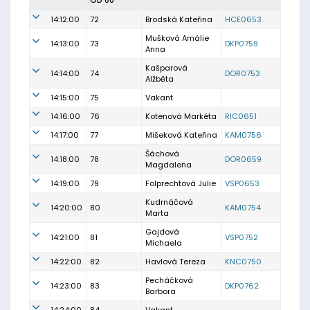
OD 00
14:12:00
72
Brodská Kateřina
HCE0653
Mušková Amálie
14:13:00
73
DKP0759
Anna
Kašparová
14:14:00
74
DOR0753
Alžběta
14:15:00
75
Vakant
14:16:00
76
Kotenová Markéta
RIC0651
14:17:00
77
Mišeková Kateřina
KAM0756
Šáchová
14:18:00
78
DOR0659
Magdalena
14:19:00
79
Folprechtová Julie
VSP0653
Kudrnáčová
14:20:00
80
KAM0754
Marta
Gajdová
14:21:00
81
VSP0752
Michaela
14:22:00
82
Havlová Tereza
KNC0750
Pecháčková
14:23:00
83
DKP0762
Barbora