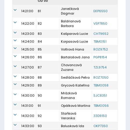
OD 00
Janečková
14:21:00
81
EKP6550
Dagmar
Baldrianová
14:22:00
82
VSP7850
Barbora
14:23:00
83
Kašparová Lucie
CHT9652
14:24:00
84
Korpasová Lucie
TBM0151
14:25:00
85
Voltrová Hana
ROZ9752
14:26:00
86
Bartalošová Jana
PGP8154
Chovancová
14:27:00
87
TZL9754
Zuzana
14:28:00
88
Sedláčková Petra
ROZ7050
14:29:00
89
Grycová Kateřina
TBM0058
Mrázková
14:30:00
90
SJC8351
Romana
14:31:00
91
Opálková Martina
TBM0056
Staňková
14:32:00
92
33D9150
Veronika
14:33:00
93
Balusková Ida
OKP7350