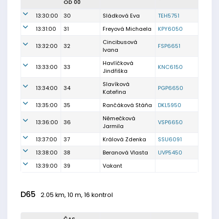
OD 00
13:30:00
30
Sládková Eva
TEH5751
13:31:00
31
Freyová Michaela
KPY6050
Cincibusová
13:32:00
32
FSP6651
Ivana
Havlíčková
13:33:00
33
KNC6150
Jindřiška
Slavíková
13:34:00
34
PGP6650
Kateřina
13:35:00
35
Rančáková Stáňa
DKL5950
Němečková
13:36:00
36
VSP6650
Jarmila
13:37:00
37
Králová Zdenka
SSU6091
13:38:00
38
Beranová Vlasta
UVP5450
13:39:00
39
Vakant
D65
2.05 km, 10 m, 16 kontrol