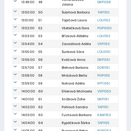
13:49:00
49
DKP1058
Jolana
13:50:00
50
Šubrtová Barbora
TAP1150
13:51:00
51
Topičová Laura
LOU1152
13:52:00
52
Všetečková Dora
PGP1060
13:53:00
53
Břízková Alžběta
LOU1153
13:54:00
54
Zavadilová Adéla
VSP1153
13:55:00
55
Šunková Sára
LOU1051
13:56:00
56
Kváčová Anna
DKP1051
13:57:00
57
Blehová Barbora
DOR1151
13:58:00
58
Mrázková Berta
PGP1155
13:59:00
59
Nohová Adéla
KPY1051
14:00:00
60
Ehlerová Michaela
VSP1050
14:01:00
61
Snížková Žofie
DKP1151
14:02:00
62
Pohlová Sandra
TAP1151
14:03:00
63
Fuchsová Barbora
KAM1153
14:04:00
64
Rypáčková Šárka
TAP1155
14:05:00
65
Buganová Petra
PGP1053