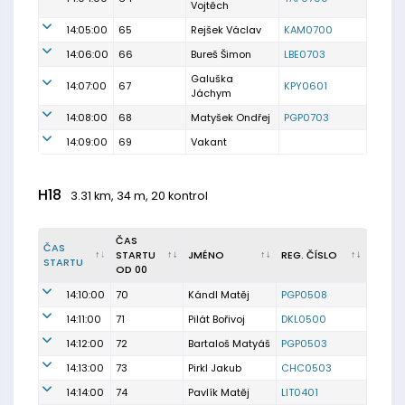
Vojtěch
14:05:00
65
Rejšek Václav
KAM0700
14:06:00
66
Bureš Šimon
LBE0703
Galuška
14:07:00
67
KPY0601
Jáchym
14:08:00
68
Matyšek Ondřej
PGP0703
14:09:00
69
Vakant
H18
3.31 km, 34 m, 20 kontrol
ČAS
ČAS
STARTU
JMÉNO
REG. ČÍSLO
STARTU
OD 00
14:10:00
70
Kándl Matěj
PGP0508
14:11:00
71
Pilát Bořivoj
DKL0500
14:12:00
72
Bartaloš Matyáš
PGP0503
14:13:00
73
Pirkl Jakub
CHC0503
14:14:00
74
Pavlík Matěj
LIT0401