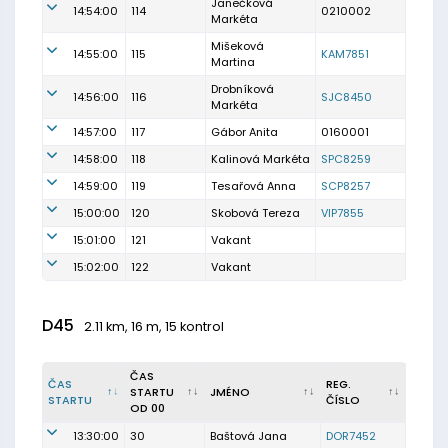
Janečková
14:54:00
114
0210002
Markéta
Mišeková
14:55:00
115
KAM7851
Martina
Drobníková
14:56:00
116
SJC8450
Markéta
14:57:00
117
Gábor Anita
0160001
14:58:00
118
Kalinová Markéta
SPC8259
14:59:00
119
Tesařová Anna
SCP8257
15:00:00
120
Skobová Tereza
VIP7855
15:01:00
121
Vakant
15:02:00
122
Vakant
D45
2.11 km, 16 m, 15 kontrol
ČAS
ČAS
REG.
STARTU
JMÉNO
STARTU
ČÍSLO
OD 00
13:30:00
30
Baštová Jana
DOR7452