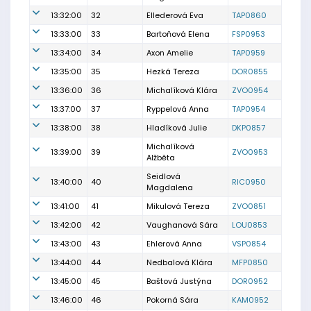
13:32:00
32
Ellederová Eva
TAP0860
13:33:00
33
Bartoňová Elena
FSP0953
13:34:00
34
Axon Amelie
TAP0959
13:35:00
35
Hezká Tereza
DOR0855
13:36:00
36
Michalíková Klára
ZVO0954
13:37:00
37
Ryppelová Anna
TAP0954
13:38:00
38
Hladíková Julie
DKP0857
Michalíková
13:39:00
39
ZVO0953
Alžběta
Seidlová
13:40:00
40
RIC0950
Magdalena
13:41:00
41
Mikulová Tereza
ZVO0851
13:42:00
42
Vaughanová Sára
LOU0853
13:43:00
43
Ehlerová Anna
VSP0854
13:44:00
44
Nedbalová Klára
MFP0850
13:45:00
45
Baštová Justýna
DOR0952
13:46:00
46
Pokorná Sára
KAM0952