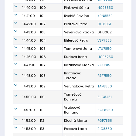
14:40:00
100
Pinkrová Šárka
HCE8350
14:41:00
101
Rychlá Pavlína
KRN8559
14:42:00
102
Pilátová Petra
DKL8051
14:43:00
103
Veverková Radka
0110002
14:44:00
104
Ehlerová Petra
VSP7855
14:45:00
105
Termerová Jana
LTU7850
14:46:00
106
Dudová Irena
HCE8250
14:47:00
107
Bazinková Blanka
ROU8151
Bartoňová
14:48:00
108
FSP7550
Terezie
14:49:00
109
Veruňáková Petra
TAP8350
Tomešová
14:50:00
110
SJC8451
Daniela
Vrabcová
14:51:00
111
SCP8250
Romana
14:52:00
112
Dlouhá Marta
PGP7858
14:53:00
113
Proxová Lada
RIC8350