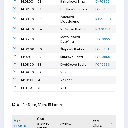
14:01:00
61
Řehořková Ema
DKP0956
14:02:00
62
Hrušková Tereza
PGP0953
Žemlová
14:03:00
63
KAM0950
Magdalena
14:04:00
64
Vaňková Barbora
ROZ0959
Matoušková
14:05:00
65
SPC0955
Kateřina
14:06:00
66
Štěpová Barbora
PGP0951
14:07:00
67
Šunková Berta
LOU0850
14:08:00
68
Dvořáková Lucie
PGP0956
14:09:00
69
Vakant
14:10:00
70
Vakant
14:11:00
71
Vakant
D16
2.45 km, 12 m, 15 kontrol
ČAS
ČAS
REG.
STARTU
JMÉNO
STARTU
ČÍSLO