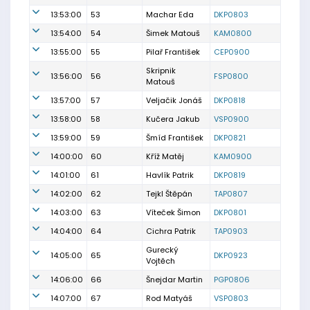
13:53:00
53
Machar Eda
DKP0803
13:54:00
54
Šimek Matouš
KAM0800
13:55:00
55
Pilař František
CEP0900
Skripnik
13:56:00
56
FSP0800
Matouš
13:57:00
57
Veljačik Jonáš
DKP0818
13:58:00
58
Kučera Jakub
VSP0900
13:59:00
59
Šmíd František
DKP0821
14:00:00
60
Kříž Matěj
KAM0900
14:01:00
61
Havlík Patrik
DKP0819
14:02:00
62
Tejkl Štěpán
TAP0807
14:03:00
63
Víteček Šimon
DKP0801
14:04:00
64
Cichra Patrik
TAP0903
Gurecký
14:05:00
65
DKP0923
Vojtěch
14:06:00
66
Šnejdar Martin
PGP0806
14:07:00
67
Rod Matyáš
VSP0803