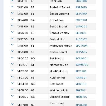
13:51:00
51
Fišer Jan
SNA9302
13:52:00
52
Bartaloš Tomáš
PGP8010
13:53:00
53
Šimša Jaromír
MFP7100
13:54:00
54
Kabát Jan
PGP6901
13:55:00
55
Šunda Marek
VSP9200
13:56:00
56
Kohout Václav
DKL0101
13:57:00
57
Mrázek Jan
SJC8102
13:58:00
58
Matoušek Martin
SPC7604
13:59:00
59
Šístek Daniel
SCP7507
14:00:00
60
Buk Michal
ROU9601
14:01:00
61
Němeček Jan
KAM9300
14:02:00
62
Havlíček Jan
RIC7902
14:03:00
63
Kobr Tomáš
TJN8901
14:04:00
64
Petr Josef
VLI6300
14:05:00
65
Weiner Jakub
SHK7911
14:06:00
66
Bialožyt Michal
ZBM8707
Klomínský
14:07:00
67
KPY8700