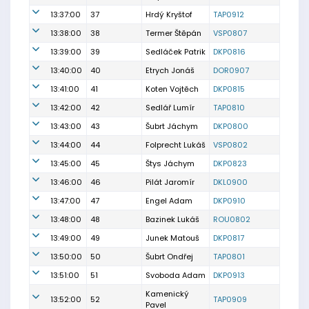
13:37:00
37
Hrdý Kryštof
TAP0912
13:38:00
38
Termer Štěpán
VSP0807
13:39:00
39
Sedláček Patrik
DKP0816
13:40:00
40
Etrych Jonáš
DOR0907
13:41:00
41
Koten Vojtěch
DKP0815
13:42:00
42
Sedlář Lumír
TAP0810
13:43:00
43
Šubrt Jáchym
DKP0800
13:44:00
44
Folprecht Lukáš
VSP0802
13:45:00
45
Štys Jáchym
DKP0823
13:46:00
46
Pilát Jaromír
DKL0900
13:47:00
47
Engel Adam
DKP0910
13:48:00
48
Bazinek Lukáš
ROU0802
13:49:00
49
Junek Matouš
DKP0817
13:50:00
50
Šubrt Ondřej
TAP0801
13:51:00
51
Svoboda Adam
DKP0913
Kamenický
13:52:00
52
TAP0909
Pavel