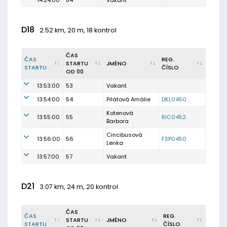
14:24:00
84
Vakant
D18
2.52 km, 20 m, 18 kontrol
ČAS
ČAS
REG.
STARTU
JMÉNO
STARTU
ČÍSLO
OD 00
13:53:00
53
Vakant
13:54:00
54
Pilátová Amálie
DKL0450
Kotenová
13:55:00
55
RIC0452
Barbora
Cincibusová
13:56:00
56
FSP0450
Lenka
13:57:00
57
Vakant
D21
3.07 km, 24 m, 20 kontrol
ČAS
ČAS
REG.
STARTU
JMÉNO
STARTU
ČÍSLO