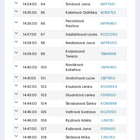
14:34:00
94
Šimšová Jana
MFP7651
14:35:00
95
Kábrtová Oldřiška
BOR8752
Pecoldová
14:36:00
96
MFP8450
Pavlína
14:37:00
97
Sedláčková Linda
ROZ0050
14:38:00
98
Nedbalová Jana
MFP8050
Korpasová
14:39:00
99
TBM9898
Tereza
Nováková
14:40:00
100
OKP9450
Kateřina
14:41:00
101
Grolichová Lucie
ZBP7850
14:42:00
102
Koubová Lenka
ROU9554
14:43:00
103
Studničná Lenka
FSP8650
14:44:00
104
Škrabalová Šárka
KON9888
14:45:00
105
Voltrová Svatava
ROZ6150
14:46:00
106
Rýdlová Adéla
JJN0151
14:47:00
107
Kožinová Jana
PGP6651
14:48:00
108
Šklíbová Míša
TJN0153