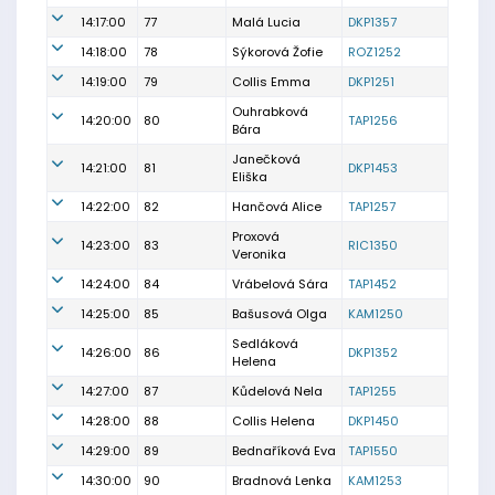
14:17:00
77
Malá Lucia
DKP1357
14:18:00
78
Sýkorová Žofie
ROZ1252
14:19:00
79
Collis Emma
DKP1251
Ouhrabková
14:20:00
80
TAP1256
Bára
Janečková
14:21:00
81
DKP1453
Eliška
14:22:00
82
Hančová Alice
TAP1257
Proxová
14:23:00
83
RIC1350
Veronika
14:24:00
84
Vrábelová Sára
TAP1452
14:25:00
85
Bašusová Olga
KAM1250
Sedláková
14:26:00
86
DKP1352
Helena
14:27:00
87
Kůdelová Nela
TAP1255
14:28:00
88
Collis Helena
DKP1450
14:29:00
89
Bednaříková Eva
TAP1550
14:30:00
90
Bradnová Lenka
KAM1253