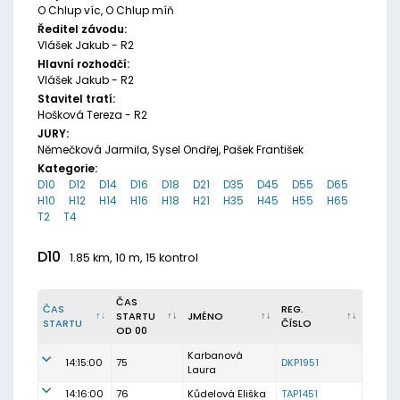
O Chlup víc, O Chlup míň
Ředitel závodu:
Vlášek Jakub - R2
Hlavní rozhodčí:
Vlášek Jakub - R2
Stavitel tratí:
Hošková Tereza - R2
JURY:
Němečková Jarmila, Sysel Ondřej, Pašek František
Kategorie:
D10
D12
D14
D16
D18
D21
D35
D45
D55
D65
H10
H12
H14
H16
H18
H21
H35
H45
H55
H65
T2
T4
D10
1.85 km, 10 m, 15 kontrol
ČAS
ČAS
REG.
STARTU
JMÉNO
STARTU
ČÍSLO
OD 00
Karbanová
14:15:00
75
DKP1951
Laura
14:16:00
76
Kůdelová Eliška
TAP1451