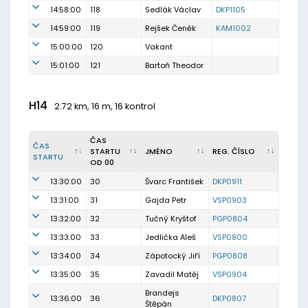
14:58:00
118
Sedlák Václav
DKP1105
14:59:00
119
Rejšek Čeněk
KAM1002
15:00:00
120
Vakant
15:01:00
121
Bartoň Theodor
H14
2.72 km, 16 m, 16 kontrol
ČAS
ČAS
STARTU
JMÉNO
REG. ČÍSLO
STARTU
OD 00
13:30:00
30
Švarc František
DKP0911
13:31:00
31
Gajda Petr
VSP0903
13:32:00
32
Tučný Kryštof
PGP0804
13:33:00
33
Jedlička Aleš
VSP0800
13:34:00
34
Zápotocký Jiří
PGP0808
13:35:00
35
Zavadil Matěj
VSP0904
Brandejs
13:36:00
36
DKP0807
Štěpán