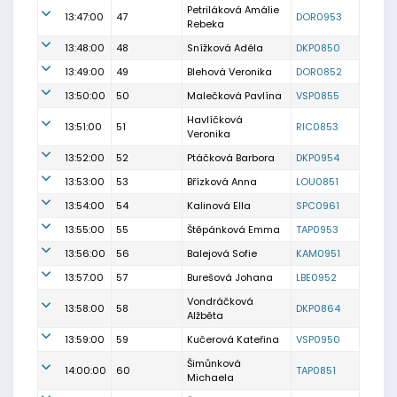
Petriláková Amálie
13:47:00
47
DOR0953
Rebeka
13:48:00
48
Snížková Adéla
DKP0850
13:49:00
49
Blehová Veronika
DOR0852
13:50:00
50
Malečková Pavlína
VSP0855
Havlíčková
13:51:00
51
RIC0853
Veronika
13:52:00
52
Ptáčková Barbora
DKP0954
13:53:00
53
Břízková Anna
LOU0851
13:54:00
54
Kalinová Ella
SPC0961
13:55:00
55
Štěpánková Emma
TAP0953
13:56:00
56
Balejová Sofie
KAM0951
13:57:00
57
Burešová Johana
LBE0952
Vondráčková
13:58:00
58
DKP0864
Alžběta
13:59:00
59
Kučerová Kateřina
VSP0950
Šimůnková
14:00:00
60
TAP0851
Michaela