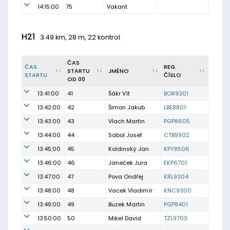
14:15:00
75
Vakant
H21
3.49 km, 28 m, 22 kontrol
ČAS
ČAS
REG.
STARTU
JMÉNO
STARTU
ČÍSLO
OD 00
13:41:00
41
Šákr Vít
BOR9301
13:42:00
42
Šimon Jakub
LBE8801
13:43:00
43
Vlach Martin
PGP8605
13:44:00
44
Sabol Josef
CTB9902
13:45:00
45
Koldinský Jan
KPY8506
13:46:00
46
Janeček Jura
EKP6701
13:47:00
47
Pova Ondřej
KRL9304
13:48:00
48
Vacek Vladimír
KNC9300
13:49:00
49
Buzek Martin
PGP8401
13:50:00
50
Mikel David
TZL9703