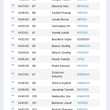
14:27:00
87
Machar Dan
DKP1002
14:28:00
88
Sedlář Prokop
TAP1106
14:29:00
89
Junek Šimon
DKP1011
14:30:00
90
Ouhrabka Vít
TAP1002
14:31:00
91
Vaněk Lukáš
ROZ1101
14:32:00
92
Bozděch Vojta
0230001
14:33:00
93
Bašus Ondřej
KAM1004
14:34:00
94
Nitsch Ondřej
FSP1000
14:35:00
95
Pavlík Tobiáš
LIT1111
14:36:00
96
Plašil Eduard
KPY1001
Szárszoi
14:37:00
97
DOR1000
Antonín
14:38:00
98
Sláma Kryštof
KAM1000
14:39:00
99
Janeček Tomáš
DKP1206
14:40:00
100
Neškudla Jan
KAM1005
14:41:00
101
Baldrian Josef
VSP1100
14:42:00
102
Bartoň Theodor
FSP1100