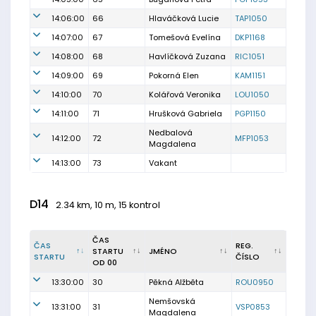
14:06:00
66
Hlaváčková Lucie
TAP1050
14:07:00
67
Tomešová Evelína
DKP1168
14:08:00
68
Havlíčková Zuzana
RIC1051
14:09:00
69
Pokorná Elen
KAM1151
14:10:00
70
Kolářová Veronika
LOU1050
14:11:00
71
Hrušková Gabriela
PGP1150
Nedbalová
14:12:00
72
MFP1053
Magdalena
14:13:00
73
Vakant
D14
2.34 km, 10 m, 15 kontrol
ČAS
ČAS
REG.
STARTU
JMÉNO
STARTU
ČÍSLO
OD 00
13:30:00
30
Pěkná Alžběta
ROU0950
Nemšovská
13:31:00
31
VSP0853
Magdalena