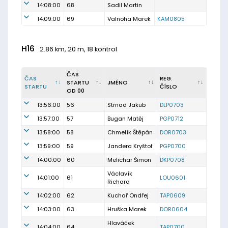
14:08:00
68
Sadil Martin
14:09:00
69
Valnoha Marek
KAM0805
H16
2.86 km, 20 m, 18 kontrol
ČAS
ČAS
REG.
STARTU
JMÉNO
STARTU
ČÍSLO
OD 00
13:56:00
56
Strnad Jakub
DLP0703
13:57:00
57
Bugan Matěj
PGP0712
13:58:00
58
Chmelík Štěpán
DOR0703
13:59:00
59
Jandera Kryštof
PGP0700
14:00:00
60
Melichar Šimon
DKP0708
Václavík
14:01:00
61
LOU0601
Richard
14:02:00
62
Kuchař Ondřej
TAP0609
14:03:00
63
Hruška Marek
DOR0604
Hlaváček
14:04:00
64
TAP0700