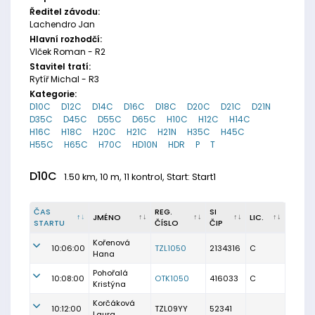
Ředitel závodu:
Lachendro Jan
Hlavní rozhodčí:
Vlček Roman - R2
Stavitel tratí:
Rytíř Michal - R3
Kategorie:
D10C
D12C
D14C
D16C
D18C
D20C
D21C
D21N
D35C
D45C
D55C
D65C
H10C
H12C
H14C
H16C
H18C
H20C
H21C
H21N
H35C
H45C
H55C
H65C
H70C
HD10N
HDR
P
T
D10C
1.50 km, 10 m, 11 kontrol, Start: Start1
ČAS
REG.
SI
JMÉNO
LIC.
STARTU
ČÍSLO
ČIP
Kořenová
10:06:00
TZL1050
2134316
C
Hana
Pohořalá
10:08:00
OTK1050
416033
C
Kristýna
Korčáková
10:12:00
TZL09YY
52341
Laura