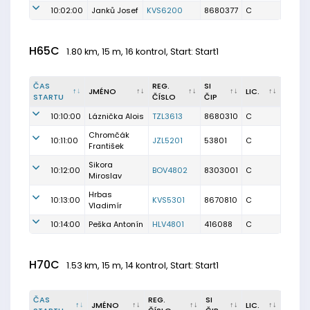
10:02:00
Janků Josef
KVS6200
8680377
C
H65C
1.80 km, 15 m, 16 kontrol, Start: Start1
ČAS
REG.
SI
JMÉNO
LIC.
STARTU
ČÍSLO
ČIP
10:10:00
Láznička Alois
TZL3613
8680310
C
Chromčák
10:11:00
JZL5201
53801
C
František
Sikora
10:12:00
BOV4802
8303001
C
Miroslav
Hrbas
10:13:00
KVS5301
8670810
C
Vladimír
10:14:00
Peška Antonín
HLV4801
416088
C
H70C
1.53 km, 15 m, 14 kontrol, Start: Start1
ČAS
REG.
SI
JMÉNO
LIC.