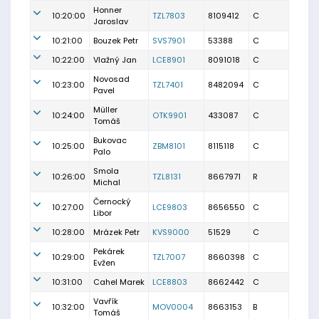
Honner
10:20:00
TZL7803
8109412
C
Jaroslav
10:21:00
Bouzek Petr
SVS7901
53388
C
10:22:00
Vlažný Jan
LCE8901
8091018
C
Novosad
10:23:00
TZL7401
8482094
C
Pavel
Müller
10:24:00
OTK9901
433087
C
Tomáš
Bukovac
10:25:00
ZBM8101
8115118
C
Palo
Smola
10:26:00
TZL8131
8667971
R
Michal
Černocký
10:27:00
LCE9803
8656550
C
Libor
10:28:00
Mrázek Petr
KVS9000
51529
C
Pekárek
10:29:00
TZL7007
8660398
C
Evžen
10:31:00
Cahel Marek
LCE8803
8662442
C
Vavřík
10:32:00
MOV0004
8663153
B
Tomáš