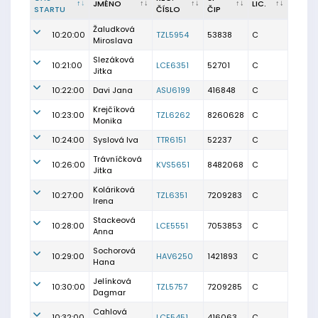
JMÉNO
LIC.
STARTU
ČÍSLO
ČIP
Žaludková
10:20:00
TZL5954
53838
C
Miroslava
Slezáková
10:21:00
LCE6351
52701
C
Jitka
10:22:00
Davi Jana
ASU6199
416848
C
Krejčíková
10:23:00
TZL6262
8260628
C
Monika
10:24:00
Syslová Iva
TTR6151
52237
C
Trávníčková
10:26:00
KVS5651
8482068
C
Jitka
Koláriková
10:27:00
TZL6351
7209283
C
Irena
Stackeová
10:28:00
LCE5551
7053853
C
Anna
Sochorová
10:29:00
HAV6250
1421893
C
Hana
Jelínková
10:30:00
TZL5757
7209285
C
Dagmar
Cahlová
10:32:00
LCE5451
416063
C