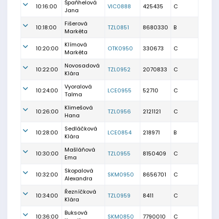
Špaňhelová
10:16:00
VIC0888
425435
C
Jana
Fišerová
10:18:00
TZL0851
8680330
B
Markéta
Klímová
10:20:00
OTK0950
330673
C
Markéta
Novosadová
10:22:00
TZL0952
2070833
C
Klára
Vyoralová
10:24:00
LCE0955
52710
C
Talma
Klimešová
10:26:00
TZL0956
2121121
C
Hana
Sedláčková
10:28:00
LCE0854
218971
B
Klára
Mašláňová
10:30:00
TZL0955
8150409
C
Ema
Skopalová
10:32:00
SKM0950
8656701
C
Alexandra
Řezníčková
10:34:00
TZL0959
8411
C
Klára
Buksová
10:36:00
SKM0850
7790010
C