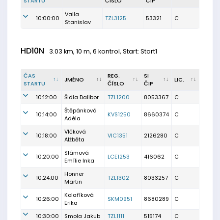
STARTU
ČÍSLO
ČIP
Valla
10:00:00
TZL3125
53321
C
Stanislav
HD10N
3.03 km, 10 m, 6 kontrol, Start: Start1
ČAS
REG.
SI
JMÉNO
LIC.
STARTU
ČÍSLO
ČIP
10:12:00
Šidla Dalibor
TZL1200
8053367
C
Štěpánková
10:14:00
KVS1250
8660374
C
Adéla
Vlčková
10:18:00
VIC1351
2126280
C
Alžběta
Slámová
10:20:00
LCE1253
416062
C
Emílie Inka
Honner
10:24:00
TZL1302
8033257
C
Martin
Kolaříková
10:26:00
SKM0951
8680289
C
Erika
10:30:00
Smola Jakub
TZL1111
515174
C