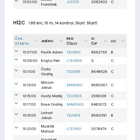
10:52:00
LCE1113
2082902
C
František
H12C
1.65 km, 10 m, 14 kontrol, Start: Start1
ČAS
REG.
SI
JMÉNO
LIC.
STARTU
ČÍSLO
ČIP
10:07:00
Pavlík Adam
TZL0810
8662733
B
10:09:00
Krajča Petr
LCE0805
0
C
Čuda
10:11:00
TZL0816
8648628
C
Ondřej
Mlčoch
10:13:00
SKM0801
8680367
C
Jakub
10:15:00
Hustý Matěj
TZL0903
2096138
C
10:17:00
Rose Ondřej
SKM0900
8482072
C
Linhart
10:19:00
TZL0813
8660391
B
Jakub
Mudrák
10:21:00
LCE0901
2078474
C
Matouš
Slováček