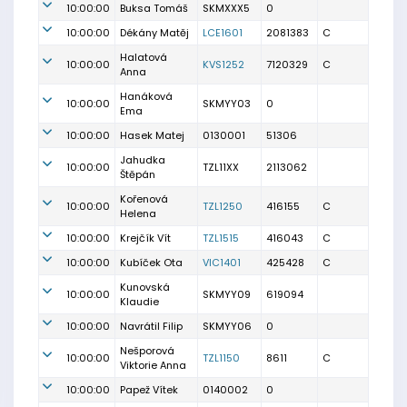
10:00:00
Buksa Tomáš
SKMXXX5
0
10:00:00
Dékány Matěj
LCE1601
2081383
C
Halatová
10:00:00
KVS1252
7120329
C
Anna
Hanáková
10:00:00
SKMYY03
0
Ema
10:00:00
Hasek Matej
0130001
51306
Jahudka
10:00:00
TZL11XX
2113062
Štěpán
Kořenová
10:00:00
TZL1250
416155
C
Helena
10:00:00
Krejčík Vít
TZL1515
416043
C
10:00:00
Kubíček Ota
VIC1401
425428
C
Kunovská
10:00:00
SKMYY09
619094
Klaudie
10:00:00
Navrátil Filip
SKMYY06
0
Nešporová
10:00:00
TZL1150
8611
C
Viktorie Anna
10:00:00
Papež Vítek
0140002
0