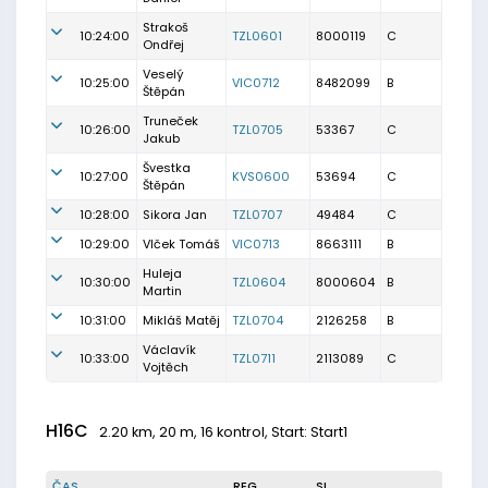
Strakoš
10:24:00
TZL0601
8000119
C
Ondřej
Veselý
10:25:00
VIC0712
8482099
B
Štěpán
Truneček
10:26:00
TZL0705
53367
C
Jakub
Švestka
10:27:00
KVS0600
53694
C
Štěpán
10:28:00
Sikora Jan
TZL0707
49484
C
10:29:00
Vlček Tomáš
VIC0713
8663111
B
Huleja
10:30:00
TZL0604
8000604
B
Martin
10:31:00
Mikláš Matěj
TZL0704
2126258
B
Václavík
10:33:00
TZL0711
2113089
C
Vojtěch
H16C
2.20 km, 20 m, 16 kontrol, Start: Start1
ČAS
REG.
SI