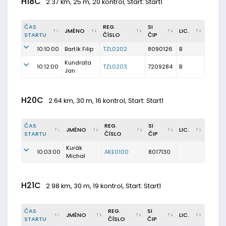
H18C
2.37 km, 25 m, 20 kontrol, Start: Start1
ČAS
REG.
SI
JMÉNO
LIC.
STARTU
ČÍSLO
ČIP
10:10:00
Bartík Filip
TZL0202
8090126
B
Kundrata
10:12:00
TZL0203
7209284
B
Jan
H20C
2.64 km, 30 m, 16 kontrol, Start: Start1
ČAS
REG.
SI
JMÉNO
LIC.
STARTU
ČÍSLO
ČIP
Kurák
10:03:00
AKE0100
8017130
Michal
H21C
2.98 km, 30 m, 19 kontrol, Start: Start1
ČAS
REG.
SI
JMÉNO
LIC.
STARTU
ČÍSLO
ČIP