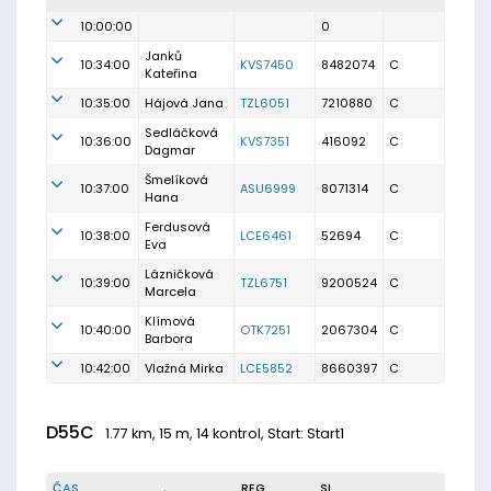
10:00:00
0
Janků
10:34:00
KVS7450
8482074
C
Kateřina
10:35:00
Hájová Jana
TZL6051
7210880
C
Sedláčková
10:36:00
KVS7351
416092
C
Dagmar
Šmelíková
10:37:00
ASU6999
8071314
C
Hana
Ferdusová
10:38:00
LCE6461
52694
C
Eva
Lázničková
10:39:00
TZL6751
9200524
C
Marcela
Klímová
10:40:00
OTK7251
2067304
C
Barbora
10:42:00
Vlažná Mirka
LCE5852
8660397
C
D55C
1.77 km, 15 m, 14 kontrol, Start: Start1
ČAS
REG.
SI