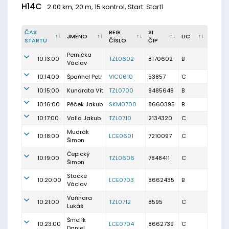
H14C
2.00 km, 20 m, 15 kontrol, Start: Start1
ČAS
REG.
SI
JMÉNO
LIC.
STARTU
ČÍSLO
ČIP
Pernička
10:13:00
TZL0602
8170602
B
Václav
10:14:00
Špaňhel Petr
VIC0610
53857
C
10:15:00
Kundrata Vít
TZL0700
8485648
B
10:16:00
Pěček Jakub
SKM0700
8660395
B
10:17:00
Valla Jakub
TZL0710
2134320
C
Mudrák
10:18:00
LCE0601
7210097
C
Šimon
Čepický
10:19:00
TZL0606
7848411
C
Šimon
Stacke
10:20:00
LCE0703
8662435
B
Václav
Vaňhara
10:21:00
TZL0712
8595
C
Lukáš
Šmelík
10:23:00
LCE0704
8662739
C
Daniel