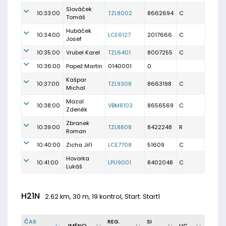
Slováček
10:33:00
TZL8002
8662694
C
Tomáš
Hubáček
10:34:00
LCE6127
2017666
C
Josef
10:35:00
Vrubel Karel
TZL6401
8007255
C
10:36:00
Papež Martin
0140001
0
Kašpar
10:37:00
TZL9308
8663198
C
Michal
Mazal
10:38:00
VBM8103
8656569
C
Zdeněk
Zbranek
10:39:00
TZL8808
8422248
R
Roman
10:40:00
Zicha Jiří
LCE7708
51609
C
Hovorka
10:41:00
LPU9001
8402048
C
Lukáš
H21N
2.62 km, 30 m, 19 kontrol, Start: Start1
ČAS
REG.
SI
JMÉNO
LIC.