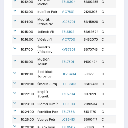
10:12:00
TZL6304
8680285
C
Michal
10:13:00
Kubíček Petr
VIC7801
2126305
C
Mudrák
10:14:00
LCE6701
8645928
C
Stanislav
10:15:00
Jelínek Vít
TZL5102
8662674
C
10:16:00
Vlček Jiří
VIC7700
8482070
C
Švestka
10:17:00
KVS7301
8670745
C
Vítězslav
Mašláň
10:18:00
TZL7801
1400424
C
Jakub
Sedláček
10:19:00
HLV6404
53827
C
Jaroslav
10:20:00
Šmelík Juraj
LCE6603
8662438
C
Krejčík
10:22:00
TZL5704
8071221
C
Zbyněk
10:23:00
Sláma Lumír
LCE8103
2091534
C
10:24:00
Pernička Petr
TZL7336
8104170
C
10:25:00
Vavrys Petr
LCE6413
8680417
C
10:26:00
Kusák Ivan
TZL6502
53896
C