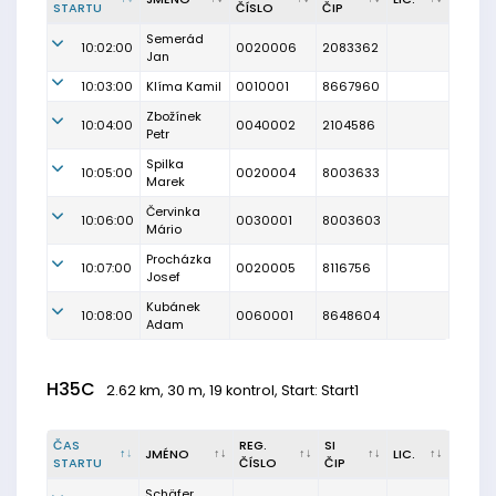
STARTU
ČÍSLO
ČIP
Semerád
10:02:00
0020006
2083362
Jan
10:03:00
Klíma Kamil
0010001
8667960
Zbožínek
10:04:00
0040002
2104586
Petr
Spilka
10:05:00
0020004
8003633
Marek
Červinka
10:06:00
0030001
8003603
Mário
Procházka
10:07:00
0020005
8116756
Josef
Kubánek
10:08:00
0060001
8648604
Adam
H35C
2.62 km, 30 m, 19 kontrol, Start: Start1
ČAS
REG.
SI
JMÉNO
LIC.
STARTU
ČÍSLO
ČIP
Schäfer