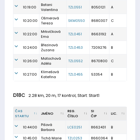
Batani
10:19:00
TZL0551
8050121
A
Valentina
Ošmerová
10:20:00
SKM0550
8680307
C
Tereza
Mrkvičková
10:22:00
TZL0451
8663192
A
Ema
Březinová
10:24:00
TZL0453
7209276
B
Zuzana
Matochová
10:26:00
TZL0552
8670800
C
Adéla
Klimešová
10:27:00
TZL0455
53354
B
Kateřina
D18C
2.28 km, 20 m, 17 kontrol, Start: Start1
ČAS
REG.
SI
JMÉNO
LIC.
STARTU
ČÍSLO
ČIP
Pišová
10:44:00
LCE0251
8662431
B
Barbora
10:45:00
Tichá Marie
TZL0253
8660364
B