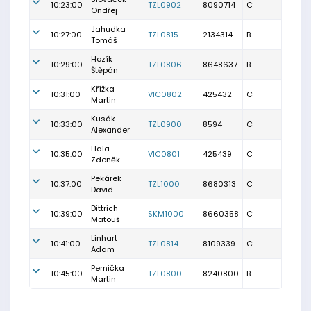
10:23:00
TZL0902
8090714
C
Ondřej
Jahudka
10:27:00
TZL0815
2134314
B
Tomáš
Hozík
10:29:00
TZL0806
8648637
B
Štěpán
Křížka
10:31:00
VIC0802
425432
C
Martin
Kusák
10:33:00
TZL0900
8594
C
Alexander
Hala
10:35:00
VIC0801
425439
C
Zdeněk
Pekárek
10:37:00
TZL1000
8680313
C
David
Dittrich
10:39:00
SKM1000
8660358
C
Matouš
Linhart
10:41:00
TZL0814
8109339
C
Adam
Pernička
10:45:00
TZL0800
8240800
B
Martin