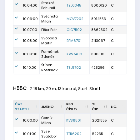
Strakoš
10:04:00
TZL6345
8000120
C
Bohumil
Svěchota
10:06:00
MOV7202
8014553
C
Milan
10:07:00
Fišer Petr
GIG7502
8662302
C
Svoboda
10:08:00
BFM6701
2113067
C
Martin
Furmánek
10:09:00
KVS7400
8116816
C
Zdeněk
Štípek
10:10:00
TZL5702
428296
C
Rostislav
H55C
2.18 km, 20 m, 13 kontrol, Start: Start1
ČAS
REG.
SI
JMÉNO
LIC.
STARTU
ČÍSLO
ČIP
Černík
10:00:00
KVS6501
2021855
C
Milan
Sysel
10:01:00
TTR6202
52235
C
Svatobor