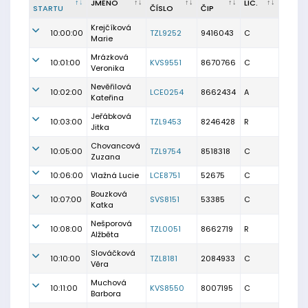
JMÉNO
LIC.
STARTU
ČÍSLO
ČIP
Krejčíková
10:00:00
TZL9252
9416043
C
Marie
Mrázková
10:01:00
KVS9551
8670766
C
Veronika
Nevěřilová
10:02:00
LCE0254
8662434
A
Kateřina
Jeřábková
10:03:00
TZL9453
8246428
R
Jitka
Chovancová
10:05:00
TZL9754
8518318
C
Zuzana
10:06:00
Vlažná Lucie
LCE8751
52675
C
Bouzková
10:07:00
SVS8151
53385
C
Katka
Nešporová
10:08:00
TZL0051
8662719
R
Alžběta
Slováčková
10:10:00
TZL8181
2084933
C
Věra
Muchová
10:11:00
KVS8550
8007195
C
Barbora