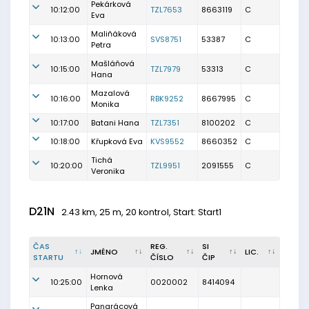
Pekárková
10:12:00
TZL7653
8663119
C
Eva
Maliňáková
10:13:00
SVS8751
53387
C
Petra
Mašláňová
10:15:00
TZL7979
53313
C
Hana
Mazalová
10:16:00
RBK9252
8667995
C
Monika
10:17:00
Batani Hana
TZL7351
8100202
C
10:18:00
Křupková Eva
KVS9552
8660352
C
Tichá
10:20:00
TZL9951
2091555
C
Veronika
D21N
2.43 km, 25 m, 20 kontrol, Start: Start1
ČAS
REG.
SI
JMÉNO
LIC.
STARTU
ČÍSLO
ČIP
Hornová
10:25:00
0020002
8414094
Lenka
Pangrácová