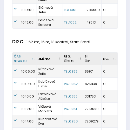
Slámová
10:14:00
LCE1051
2116500
C
Julie
Palasová
10:18:00
TZL1052
49513
C
Barbora
D12C
1.62 km, 15 m, 13 kontrol, Start: Start1
ČAS
REG.
SI
JMÉNO
LIC.
STARTU
ČÍSLO
ČIP
Růžičková
10:06:00
TZL0953
8597
C
Žofie
Kubíčková
10:08:00
VIC0952
425438
C
Lucie
Lázničková
10:10:00
TZL0858
331753
C
Alžběta
Vlčková
10:12:00
VIC0951
7210090
C
Markéta
Kundratová
10:14:00
TZL0950
7209279
C
Eva