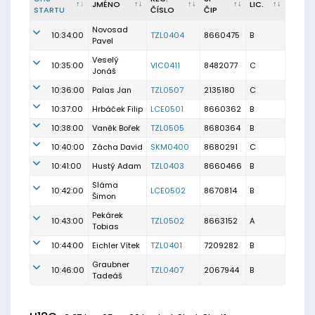
JMÉNO
LIC.
STARTU
ČÍSLO
ČIP
Novosad
10:34:00
TZL0404
8660475
B
Pavel
Veselý
10:35:00
VIC0411
8482077
C
Jonáš
10:36:00
Palas Jan
TZL0507
2135180
C
10:37:00
Hrbáček Filip
LCE0501
8660362
B
10:38:00
Vaněk Bořek
TZL0505
8680364
B
10:40:00
Zácha David
SKM0400
8680291
C
10:41:00
Hustý Adam
TZL0403
8660466
B
Sláma
10:42:00
LCE0502
8670814
B
Šimon
Pekárek
10:43:00
TZL0502
8663152
A
Tobias
10:44:00
Eichler Vítek
TZL0401
7209282
B
Graubner
10:46:00
TZL0407
2067944
B
Tadeáš