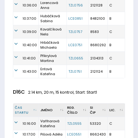
Lorencová
10:36:00
TZL0756
2121128
C
Anna
Hubáčková
10:37:00
LCE0851
8482100
B
Sabina
Kovalčíková
10:39:00
TZL0757
8583
C
Nela
Hrbáčková
10:40:00
LCE0751
8680292
B
Michaela
Přikrylová
10:41:00
TZL0655
2134313
C
Martina
Entová
10:43:00
TZL0751
2121124
B
Kateřina
D16C
2.14 km, 20 m, 15 kontrol, Start: Start1
ČAS
REG.
SI
JMÉNO
LIC.
STARTU
ČÍSLO
ČIP
Vaňharová
10:16:00
TZL0555
53320
C
Kateřina
10:17:00
Pišová Adéla
LCE0551
8662430
B