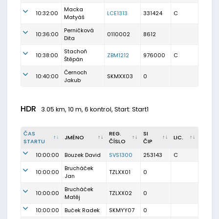
Macka
10:32:00
LCE1313
331424
C
Matyáš
Perničková
10:36:00
0110002
8612
Dita
Stachoň
10:38:00
ZBM1212
976000
C
Štěpán
Černoch
10:40:00
SKMXX03
0
Jakub
HDR
3.05 km, 10 m, 6 kontrol, Start: Start1
ČAS
REG.
SI
JMÉNO
LIC.
STARTU
ČÍSLO
ČIP
10:00:00
Bouzek David
SVS1300
253143
C
Brucháček
10:00:00
TZLXX01
0
Jan
Brucháček
10:00:00
TZLXX02
0
Matěj
10:00:00
Buček Radek
SKMYY07
0