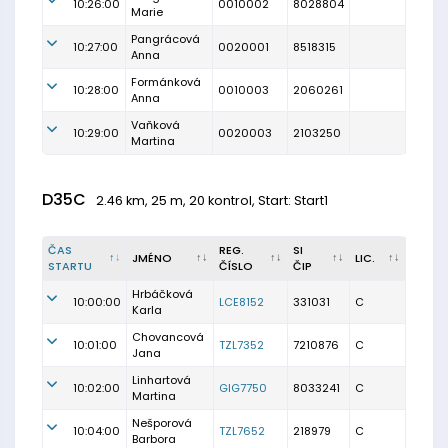
10:26:00
0010002
8028804
Marie
Pangrácová
10:27:00
0020001
8518315
Anna
Formánková
10:28:00
0010003
2060261
Anna
Vaňková
10:29:00
0020003
2103250
Martina
D35C
2.46 km, 25 m, 20 kontrol, Start: Start1
ČAS
REG.
SI
JMÉNO
LIC.
STARTU
ČÍSLO
ČIP
Hrbáčková
10:00:00
LCE8152
331031
C
Karla
Chovancová
10:01:00
TZL7352
7210876
C
Jana
Linhartová
10:02:00
GIG7750
8033241
C
Martina
Nešporová
10:04:00
TZL7652
218979
C
Barbora