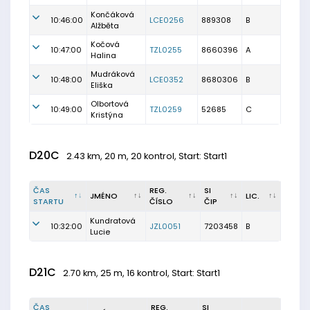
Končáková
10:46:00
LCE0256
889308
B
Alžběta
Kočová
10:47:00
TZL0255
8660396
A
Halina
Mudráková
10:48:00
LCE0352
8680306
B
Eliška
Olbortová
10:49:00
TZL0259
52685
C
Kristýna
D20C
2.43 km, 20 m, 20 kontrol, Start: Start1
ČAS
REG.
SI
JMÉNO
LIC.
STARTU
ČÍSLO
ČIP
Kundratová
10:32:00
JZL0051
7203458
B
Lucie
D21C
2.70 km, 25 m, 16 kontrol, Start: Start1
ČAS
REG.
SI