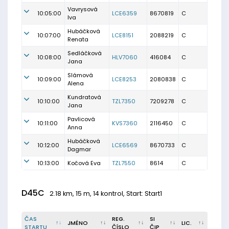
Vavrysová
10:05:00
LCE6359
8670819
C
Iva
Hubáčková
10:07:00
LCE8151
2088219
C
Renata
Sedláčková
10:08:00
HLV7060
416084
C
Jana
Slámová
10:09:00
LCE8253
2080838
C
Alena
Kundratová
10:10:00
TZL7350
7209278
C
Jana
Pavlicová
10:11:00
KVS7360
2116450
C
Anna
Hubáčková
10:12:00
LCE6569
8670733
C
Dagmar
10:13:00
Kočová Eva
TZL7550
8614
C
D45C
2.18 km, 15 m, 14 kontrol, Start: Start1
ČAS
REG.
SI
JMÉNO
LIC.
STARTU
ČÍSLO
ČIP