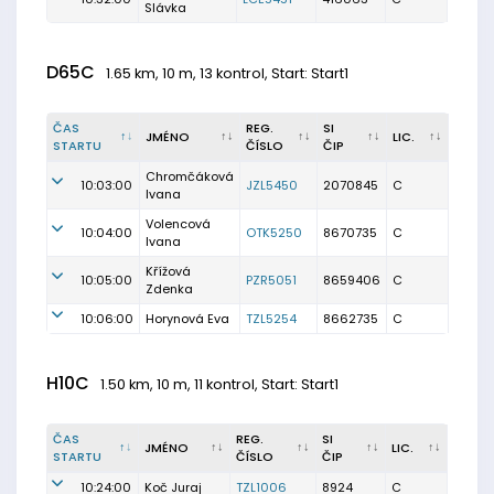
Slávka
D65C
1.65 km, 10 m, 13 kontrol, Start: Start1
ČAS
REG.
SI
JMÉNO
LIC.
STARTU
ČÍSLO
ČIP
Chromčáková
10:03:00
JZL5450
2070845
C
Ivana
Volencová
10:04:00
OTK5250
8670735
C
Ivana
Křížová
10:05:00
PZR5051
8659406
C
Zdenka
10:06:00
Horynová Eva
TZL5254
8662735
C
H10C
1.50 km, 10 m, 11 kontrol, Start: Start1
ČAS
REG.
SI
JMÉNO
LIC.
STARTU
ČÍSLO
ČIP
10:24:00
Koč Juraj
TZL1006
8924
C