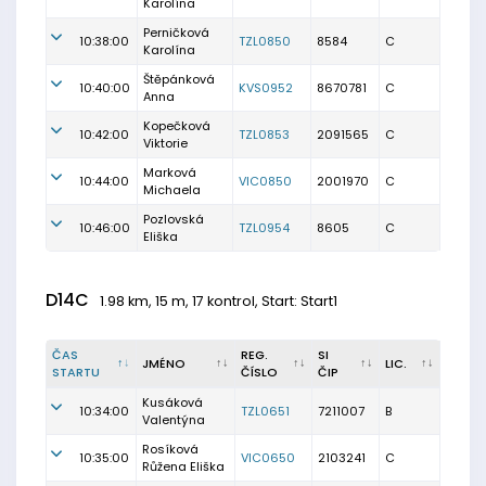
Karolína
Perničková
10:38:00
TZL0850
8584
C
Karolína
Štěpánková
10:40:00
KVS0952
8670781
C
Anna
Kopečková
10:42:00
TZL0853
2091565
C
Viktorie
Marková
10:44:00
VIC0850
2001970
C
Michaela
Pozlovská
10:46:00
TZL0954
8605
C
Eliška
D14C
1.98 km, 15 m, 17 kontrol, Start: Start1
ČAS
REG.
SI
JMÉNO
LIC.
STARTU
ČÍSLO
ČIP
Kusáková
10:34:00
TZL0651
7211007
B
Valentýna
Rosíková
10:35:00
VIC0650
2103241
C
Růžena Eliška