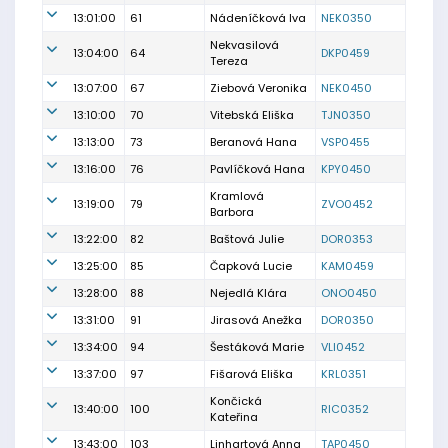
13:01:00
61
Nádeníčková Iva
NEK0350
Nekvasilová
13:04:00
64
DKP0459
Tereza
13:07:00
67
Ziebová Veronika
NEK0450
13:10:00
70
Vitebská Eliška
TJN0350
13:13:00
73
Beranová Hana
VSP0455
13:16:00
76
Pavlíčková Hana
KPY0450
Kramlová
13:19:00
79
ZVO0452
Barbora
13:22:00
82
Baštová Julie
DOR0353
13:25:00
85
Čapková Lucie
KAM0459
13:28:00
88
Nejedlá Klára
ONO0450
13:31:00
91
Jirasová Anežka
DOR0350
13:34:00
94
Šestáková Marie
VLI0452
13:37:00
97
Fišarová Eliška
KRL0351
Končická
13:40:00
100
RIC0352
Kateřina
13:43:00
103
Linhartová Anna
TAP0450