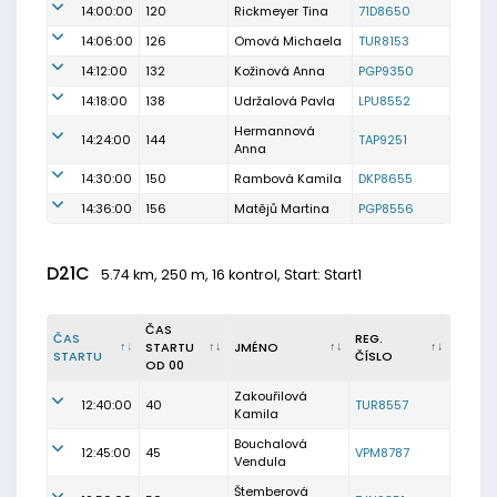
14:00:00
120
Rickmeyer Tina
71D8650
14:06:00
126
Omová Michaela
TUR8153
14:12:00
132
Kožinová Anna
PGP9350
14:18:00
138
Udržalová Pavla
LPU8552
Hermannová
14:24:00
144
TAP9251
Anna
14:30:00
150
Rambová Kamila
DKP8655
14:36:00
156
Matějů Martina
PGP8556
D21C
5.74 km, 250 m, 16 kontrol, Start: Start1
ČAS
ČAS
REG.
STARTU
JMÉNO
STARTU
ČÍSLO
OD 00
Zakouřilová
12:40:00
40
TUR8557
Kamila
Bouchalová
12:45:00
45
VPM8787
Vendula
Štemberová