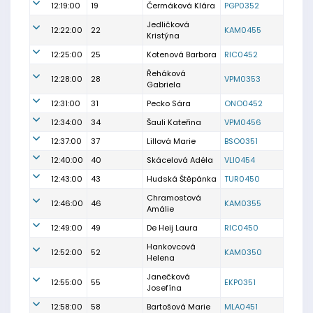
12:19:00
19
Čermáková Klára
PGP0352
Jedličková
12:22:00
22
KAM0455
Kristýna
12:25:00
25
Kotenová Barbora
RIC0452
Řeháková
12:28:00
28
VPM0353
Gabriela
12:31:00
31
Pecko Sára
ONO0452
12:34:00
34
Šauli Kateřina
VPM0456
12:37:00
37
Lillová Marie
BSO0351
12:40:00
40
Skácelová Adéla
VLI0454
12:43:00
43
Hudská Štěpánka
TUR0450
Chramostová
12:46:00
46
KAM0355
Amálie
12:49:00
49
De Heij Laura
RIC0450
Hankovcová
12:52:00
52
KAM0350
Helena
Janečková
12:55:00
55
EKP0351
Josefína
12:58:00
58
Bartošová Marie
MLA0451