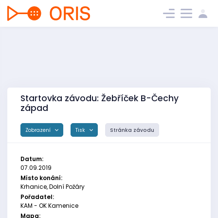
Startovka závodu: Žebříček B-Čechy
západ
Zobrazení
Tisk
Stránka závodu
Datum:
07.09.2019
Místo konání:
Krhanice, Dolní Požáry
Pořadatel:
KAM - OK Kamenice
Mapa: