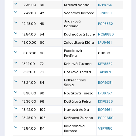
12:36:00
36
Králová Vanda
BZP8750
12:42:00
42
Večeřová Barbora
TJN8951
Jirásková
12:48:00
48
PGP8852
Kateřina
12:54:00
54
Kudrnáčová Lucie
HCE8850
13:00:00
60
Žaloudková Klára
LPU9461
Pecoldová
13:06:00
66
0110001
Pavlína
13:12:00
72
Kohlová Zuzana
KPY8852
13:18:00
78
Hošková Tereza
TAP8971
Folbrechtová
13:24:00
84
BOR9051
Šárka
13:30:00
90
Nováková Tereza
LPU9757
13:36:00
96
Košťálová Petra
DKP8256
13:42:00
102
Havlová Adéla
BOR9161
13:48:00
108
Kožinová Zuzana
PGP9650
Baldrianová
13:54:00
114
VSP7850
Barbora