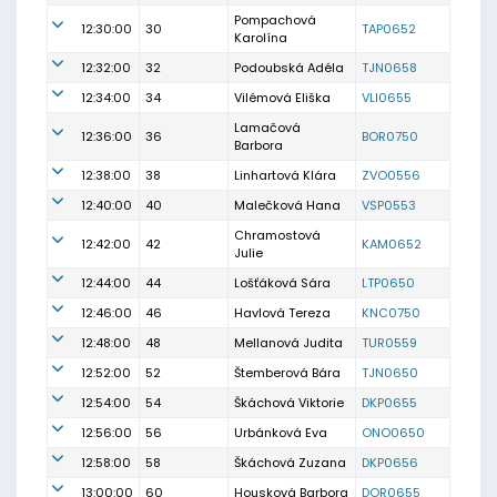
Pompachová
12:30:00
30
TAP0652
Karolína
12:32:00
32
Podoubská Adéla
TJN0658
12:34:00
34
Vilémová Eliška
VLI0655
Lamačová
12:36:00
36
BOR0750
Barbora
12:38:00
38
Linhartová Klára
ZVO0556
12:40:00
40
Malečková Hana
VSP0553
Chramostová
12:42:00
42
KAM0652
Julie
12:44:00
44
Lošťáková Sára
LTP0650
12:46:00
46
Havlová Tereza
KNC0750
12:48:00
48
Mellanová Judita
TUR0559
12:52:00
52
Štemberová Bára
TJN0650
12:54:00
54
Škáchová Viktorie
DKP0655
12:56:00
56
Urbánková Eva
ONO0650
12:58:00
58
Škáchová Zuzana
DKP0656
13:00:00
60
Housková Barbora
DOR0655