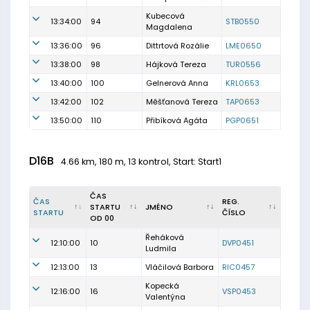
Kubecová
13:34:00
94
STB0550
Magdalena
13:36:00
96
Dittrtová Rozálie
LME0650
13:38:00
98
Hájková Tereza
TUR0556
13:40:00
100
Gelnerová Anna
KRL0653
13:42:00
102
Měšťanová Tereza
TAP0653
13:50:00
110
Přibíková Agáta
PGP0651
D16B
4.66 km, 180 m, 13 kontrol, Start: Start1
ČAS
ČAS
REG.
STARTU
JMÉNO
STARTU
ČÍSLO
OD 00
Řeháková
12:10:00
10
DVP0451
Ludmila
12:13:00
13
Vláčilová Barbora
RIC0457
Kopecká
12:16:00
16
VSP0453
Valentýna