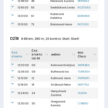
12:49:00
49
Klikarová Zuzana
DKP9952
12:55:00
55
Sedláčková Linda
ROZ0050
Kubecová
13:01:00
61
BOR9959
Kateřina
13:13:00
73
Šrámková Hana
RIC0051
D21B
8.88 km, 380 m, 20 kontrol, Start: Start1
ČAS
ČAS
REG.
STARTU
JMÉNO
STARTU
ČÍSLO
OD 00
12:00:00
00
Kolínová Kristýna
DKP8450
12:06:00
06
Rufferová Iva
TUR8354
12:12:00
12
Kožinová Jana
PGP6651
12:18:00
18
Snížková Petra
DKP7752
Henychová
12:24:00
24
VLI6151
Zuzana
Gregorová
12:30:00
30
CTB8151
Kamila