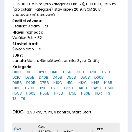
1 : 15 000, E = 5 m (pro kategorie DH16-21), 1 : 10 000, E = 5 m
(pro ostatní kategorie), stav srpen 2019, ISOM 2017,
vodovzdorně upravená
Ředitel závodu:
Jedlička Adam - R3
Hlavní rozhodčí:
Valášek Petr - R2
Stavitel tratí:
Škvor Martin - R1
JURY:
Janata Martin, Němečková Jarmila, Sysel Ondřej
Kategorie:
D10C
D10L
D12C
D14B
D16B
D18B
D20B
D21B
D21C
D35B
D40B
D45B
D50B
D55B
D60B
D65B
D70B
D75B
H10C
H10L
H12C
H14B
H16B
H18B
H20B
H21B
H21C
H35B
H40B
H45B
H50B
H55B
H60B
H65B
H70B
H75B
H80B
HDR
P3
T3
T6
D10C
2.33 km, 75 m, 9 kontrol, Start: Start1
ČAS
ČAS
REG.
STARTU
JMÉNO