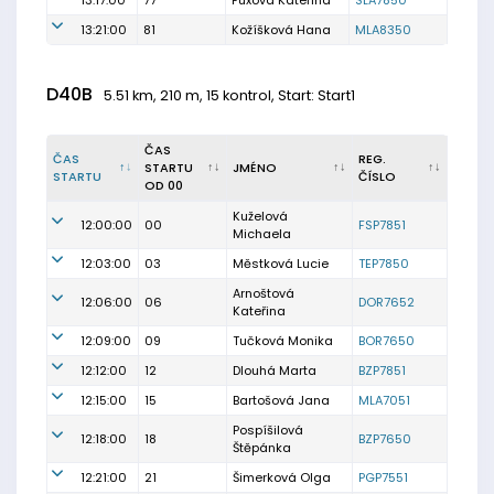
13:17:00
77
Fuxová Kateřina
SLA7850
13:21:00
81
Kožíšková Hana
MLA8350
D40B
5.51 km, 210 m, 15 kontrol, Start: Start1
ČAS
ČAS
REG.
STARTU
JMÉNO
STARTU
ČÍSLO
OD 00
Kuželová
12:00:00
00
FSP7851
Michaela
12:03:00
03
Městková Lucie
TEP7850
Arnoštová
12:06:00
06
DOR7652
Kateřina
12:09:00
09
Tučková Monika
BOR7650
12:12:00
12
Dlouhá Marta
BZP7851
12:15:00
15
Bartošová Jana
MLA7051
Pospíšilová
12:18:00
18
BZP7650
Štěpánka
12:21:00
21
Šimerková Olga
PGP7551