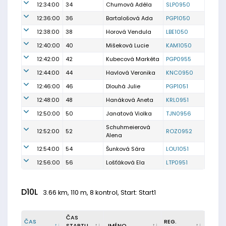
12:34:00
34
Chumová Adéla
SLP0950
12:36:00
36
Bartalošová Ada
PGP1050
12:38:00
38
Horová Vendula
LBE1050
12:40:00
40
Mišeková Lucie
KAM1050
12:42:00
42
Kubecová Markéta
PGP0955
12:44:00
44
Havlová Veronika
KNC0950
12:46:00
46
Dlouhá Julie
PGP1051
12:48:00
48
Hanáková Aneta
KRL0951
12:50:00
50
Janatová Violka
TJN0956
Schuhmeierová
12:52:00
52
ROZ0952
Alena
12:54:00
54
Šunková Sára
LOU1051
12:56:00
56
Lošťáková Ela
LTP0951
D10L
3.66 km, 110 m, 8 kontrol, Start: Start1
ČAS
ČAS
REG.
STARTU
JMÉNO