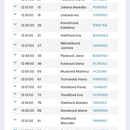
12:13:00
13
Zelená Markéta
PGP5850
12:19:00
19
Linková Iva
TUR6850
Kavalírová
12:25:00
25
PHK6756
Kateřina
12:31:00
31
Halířová Eva
BOR6654
Němečková
12:37:00
37
VSP6650
Jarmila
12:43:00
43
Pávková Jana
BOR6550
12:49:00
49
Kavková Dana
SCP6150
12:55:00
55
Mudrová Martina
HCE6451
13:01:00
61
Tichovská Hana
PGP6652
13:07:00
67
Pavlíková Pavla
CHA6551
13:13:00
73
Tloušťová Eva
SCP6950
13:19:00
79
Úlehlová Monika
TAP6950
13:25:00
85
Nováková Marie
OKP6953
Staňková
13:31:00
91
VPM6951
Marcela