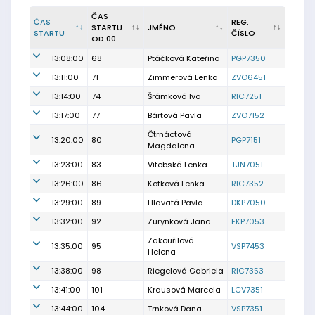
ČAS
ČAS
REG.
STARTU
JMÉNO
STARTU
ČÍSLO
OD 00
13:08:00
68
Ptáčková Kateřina
PGP7350
13:11:00
71
Zimmerová Lenka
ZVO6451
13:14:00
74
Šrámková Iva
RIC7251
13:17:00
77
Bártová Pavla
ZVO7152
Čtrnáctová
13:20:00
80
PGP7151
Magdalena
13:23:00
83
Vitebská Lenka
TJN7051
13:26:00
86
Kotková Lenka
RIC7352
13:29:00
89
Hlavatá Pavla
DKP7050
13:32:00
92
Zurynková Jana
EKP7053
Zakouřilová
13:35:00
95
VSP7453
Helena
13:38:00
98
Riegelová Gabriela
RIC7353
13:41:00
101
Krausová Marcela
LCV7351
13:44:00
104
Trnková Dana
VSP7351