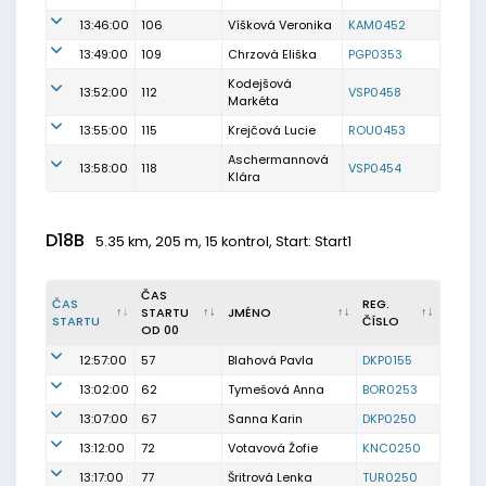
13:46:00
106
Víšková Veronika
KAM0452
13:49:00
109
Chrzová Eliška
PGP0353
Kodejšová
13:52:00
112
VSP0458
Markéta
13:55:00
115
Krejčová Lucie
ROU0453
Aschermannová
13:58:00
118
VSP0454
Klára
D18B
5.35 km, 205 m, 15 kontrol, Start: Start1
ČAS
ČAS
REG.
STARTU
JMÉNO
STARTU
ČÍSLO
OD 00
12:57:00
57
Blahová Pavla
DKP0155
13:02:00
62
Tymešová Anna
BOR0253
13:07:00
67
Sanna Karin
DKP0250
13:12:00
72
Votavová Žofie
KNC0250
13:17:00
77
Šritrová Lenka
TUR0250