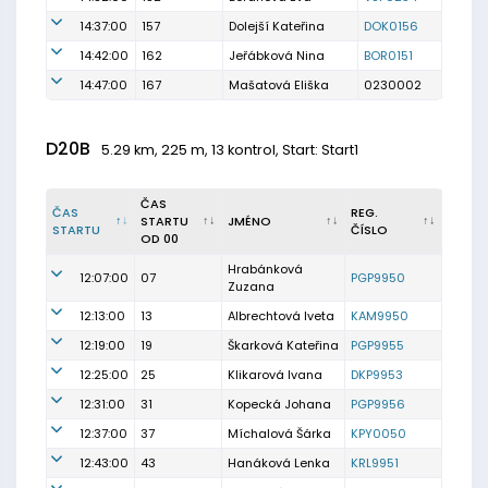
14:37:00
157
Dolejší Kateřina
DOK0156
14:42:00
162
Jeřábková Nina
BOR0151
14:47:00
167
Mašatová Eliška
0230002
D20B
5.29 km, 225 m, 13 kontrol, Start: Start1
ČAS
ČAS
REG.
STARTU
JMÉNO
STARTU
ČÍSLO
OD 00
Hrabánková
12:07:00
07
PGP9950
Zuzana
12:13:00
13
Albrechtová Iveta
KAM9950
12:19:00
19
Škarková Kateřina
PGP9955
12:25:00
25
Klikarová Ivana
DKP9953
12:31:00
31
Kopecká Johana
PGP9956
12:37:00
37
Míchalová Šárka
KPY0050
12:43:00
43
Hanáková Lenka
KRL9951