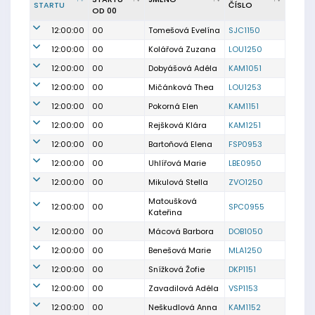
STARTU
ČÍSLO
OD 00
12:00:00
00
Tomešová Evelína
SJC1150
12:00:00
00
Kolářová Zuzana
LOU1250
12:00:00
00
Dobyášová Adéla
KAM1051
12:00:00
00
Mičánková Thea
LOU1253
12:00:00
00
Pokorná Elen
KAM1151
12:00:00
00
Rejšková Klára
KAM1251
12:00:00
00
Bartoňová Elena
FSP0953
12:00:00
00
Uhlířová Marie
LBE0950
12:00:00
00
Mikulová Stella
ZVO1250
Matoušková
12:00:00
00
SPC0955
Kateřina
12:00:00
00
Mácová Barbora
DOB1050
12:00:00
00
Benešová Marie
MLA1250
12:00:00
00
Snížková Žofie
DKP1151
12:00:00
00
Zavadilová Adéla
VSP1153
12:00:00
00
Neškudlová Anna
KAM1152