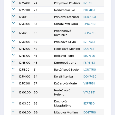
12:24:00
24
Petýrková Pavlína
BZP7351
12:27:00
27
Nedomová Iva
PDY7851
12:30:00
30
Patková Kateřina
BOR7853
12:33:00
33
Urbánková Jana
ONO7851
Pachnerová
12:36:00
36
CHA7750
Dominika
12:39:00
39
Papicová Silvie
BZP7651
12:42:00
42
Housková Monika
DOR7551
12:45:00
45
Rožková Petra
RIC7575
12:48:00
48
Karasová Jana
FSP6153
12:51:00
51
Bartůňková Lucie
LOU7750
12:54:00
54
Dolejší Lenka
DOK7450
12:57:00
57
Kučerová Marie
VSP7551
Hudečková
13:00:00
60
VTA6951
Helena
Krotilová
13:03:00
63
BZP7150
Magdaléna
13:06:00
66
Mácová Martina
DOB7750