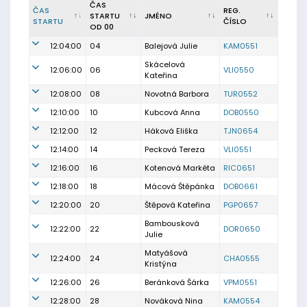
ČAS
ČAS
REG.
STARTU
JMÉNO
STARTU
ČÍSLO
OD 00
12:04:00
04
Balejová Julie
KAM0551
Skácelová
12:06:00
06
VLI0550
Kateřina
12:08:00
08
Novotná Barbora
TUR0552
12:10:00
10
Kubcová Anna
DOB0550
12:12:00
12
Háková Eliška
TJN0654
12:14:00
14
Pecková Tereza
VLI0551
12:16:00
16
Kotenová Markéta
RIC0651
12:18:00
18
Mácová Štěpánka
DOB0661
12:20:00
20
Štěpová Kateřina
PGP0657
Bambousková
12:22:00
22
DOR0650
Julie
Matyášová
12:24:00
24
CHA0555
Kristýna
12:26:00
26
Beránková Šárka
VPM0551
12:28:00
28
Nováková Nina
KAM0554