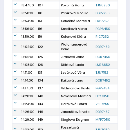
13:47:00
107
Pokorná Hana
TJN6950
13:50:00
110
Přibíková Monika
PGP7256
13:53:00
113
Konečná Marcela
EKP7257
13:56:00
116
Smolková Alena
PGP6450
13:59:00
119
Kotenová Klára
RIC7252
Waldhauserová
14:02:00
122
BOR7459
Irena
14:05:00
125
Jirasová Jana
DOR7450
14:08:00
128
Dittrtová Lucia
LME6852
14:11:00
131
Lesáková Věra
TJN7152
14:14:00
134
Baštová Jana
DOR7452
14:17:00
137
Vildmonová Pavla
PGP7454
14:20:00
140
Nováková Martina
PDY7350
14:23:00
143
Horáková Lenka
VSP7255
14:26:00
146
Janoušková Iveta
BOR7457
14:29:00
149
Sieglová Dagmar
MFP7050
Posseltová
14:32:00
152
TJN7050