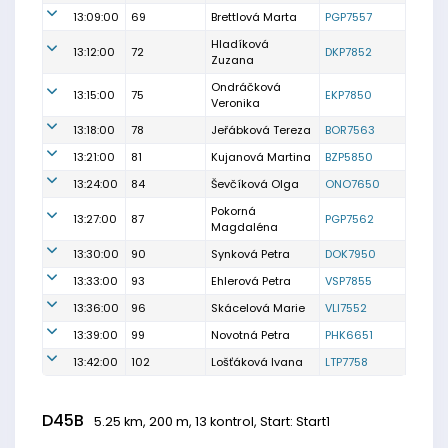
13:09:00
69
Brettlová Marta
PGP7557
Hladíková
13:12:00
72
DKP7852
Zuzana
Ondráčková
13:15:00
75
EKP7850
Veronika
13:18:00
78
Jeřábková Tereza
BOR7563
13:21:00
81
Kujanová Martina
BZP5850
13:24:00
84
Ševčíková Olga
ONO7650
Pokorná
13:27:00
87
PGP7562
Magdaléna
13:30:00
90
Synková Petra
DOK7950
13:33:00
93
Ehlerová Petra
VSP7855
13:36:00
96
Skácelová Marie
VLI7552
13:39:00
99
Novotná Petra
PHK6651
13:42:00
102
Lošťáková Ivana
LTP7758
D45B
5.25 km, 200 m, 13 kontrol, Start: Start1