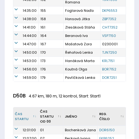
Romana
14:35:00
155
Foglarová Naďa
DKP6553
14:38:00
158
Honsová Jitka
ZBP7352
14:41:00
161
Zlesáková Stáňa
CHT7352
14:44:00
164
Beranová Iva
VSP7150
14:47:00
167
Mašatová Zora
0230001
14:50:00
170
Řehořová Lenka
TJN7250
14:53:00
173
Hanáková Marta
KRL7151
14:56:00
176
Koutná Olga
BOR7152
14:59:00
179
Pavlíčková Lenka
DOR7251
D50B
4.67 km, 180 m, 12 kontrol, Start: Start1
ČAS
ČAS
REG.
STARTU
JMÉNO
STARTU
ČÍSLO
OD 00
12:01:00
01
Bochenková Jana
DOR6150
12:07:00
07
Pecková Ivana
EKP6252