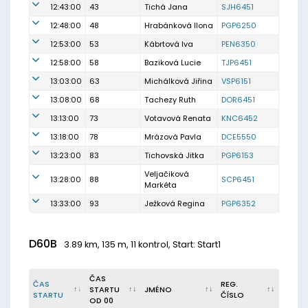
12:43:00
43
Tichá Jana
SJH6451
12:48:00
48
Hrabánková Ilona
PGP6250
12:53:00
53
Kábrtová Iva
PEN6350
12:58:00
58
Baziková Lucie
TJP6451
13:03:00
63
Michálková Jiřina
VSP6151
13:08:00
68
Tachezy Ruth
DOR6451
13:13:00
73
Votavová Renata
KNC6452
13:18:00
78
Mrázová Pavla
DCE5550
13:23:00
83
Tichovská Jitka
PGP6153
Veljačiková
13:28:00
88
SCP6451
Markéta
13:33:00
93
Ježková Regina
PGP6352
D60B
3.89 km, 135 m, 11 kontrol, Start: Start1
ČAS
ČAS
REG.
STARTU
JMÉNO
STARTU
ČÍSLO
OD 00