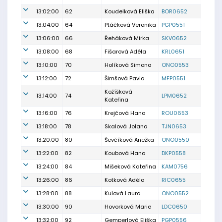
13:02:00
62
Koudelková Eliška
BOR0652
13:04:00
64
Ptáčková Veronika
PGP0551
13:06:00
66
Řeháková Mirka
SKV0652
13:08:00
68
Fišarová Adéla
KRL0651
13:10:00
70
Holíková Simona
ONO0553
13:12:00
72
Šimšová Pavla
MFP0551
Kožíšková
13:14:00
74
LPM0652
Kateřina
13:16:00
76
Krejčová Hana
ROU0653
13:18:00
78
Skalová Jolana
TJN0653
13:20:00
80
Ševčíková Anežka
ONO0550
13:22:00
82
Koubová Hana
DKP0558
13:24:00
84
Mišeková Kateřina
KAM0756
13:26:00
86
Kotková Adéla
RIC0655
13:28:00
88
Kulová Laura
ONO0552
13:30:00
90
Hovorková Marie
LDC0650
13:32:00
92
Gemperlová Eliška
PGP0556