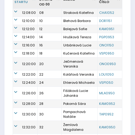
STARTU
ČÍSLO
OD 00
12:08:00
08
Straková Kateřina
CHA1052
12:10:00
10
Blehová Barbora
DOR1151
12:12:00
12
Balejová Sofie
KAM0951
12:14:00
14
Hrušková Tereza
PGP0953
12:16:00
16
Urbánková Lucie
ONO1150
12:18:00
18
Kučerová Kateřina
VSP0950
Ječmenová
12:20:00
20
ONO0950
Veronika
12:22:00
22
Kolářová Veronika
LOU1050
12:24:00
24
Ehlerová Michaela
VSP1050
Fišáková Lucie
12:26:00
26
MLA0950
Johanka
12:28:00
28
Pokorná Sára
KAM0952
Pompachová
12:30:00
30
TAP0952
Natálie
Žemlová
12:32:00
32
KAM0950
Magdalena