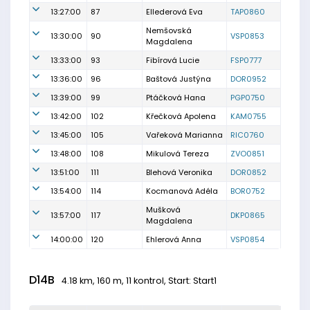
13:27:00
87
Ellederová Eva
TAP0860
Nemšovská
13:30:00
90
VSP0853
Magdalena
13:33:00
93
Fibírová Lucie
FSP0777
13:36:00
96
Baštová Justýna
DOR0952
13:39:00
99
Ptáčková Hana
PGP0750
13:42:00
102
Křečková Apolena
KAM0755
13:45:00
105
Vařeková Marianna
RIC0760
13:48:00
108
Mikulová Tereza
ZVO0851
13:51:00
111
Blehová Veronika
DOR0852
13:54:00
114
Kocmanová Adéla
BOR0752
Mušková
13:57:00
117
DKP0865
Magdalena
14:00:00
120
Ehlerová Anna
VSP0854
D14B
4.18 km, 160 m, 11 kontrol, Start: Start1