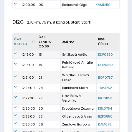
12:00:00
00
Bašusová Olga
KAM1250
D12C
2.16 km, 75 m, 8 kontrol, Start: Start1
ČAS
ČAS
REG.
STARTU
JMÉNO
STARTU
ČÍSLO
OD 00
12:15:00
15
Snížková Adéla
DKP0850
Petriláková Amálie
12:18:00
18
DOR0953
Rebeka
Waldhauserová
12:21:00
21
BOR0757
Eliška
12:24:00
24
Bublíková Klára
TAP0752
Havlíčková
12:27:00
27
RIC0853
Veronika
12:30:00
30
Kropáčová Zuzana
KRL0754
12:33:00
33
Oliveriusová Anna
BZP0850
12:36:00
36
Žemlová Barbora
KAM0751