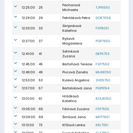
Pecharová
12:25:00
25
TJP6550
Michaela
12:29:00
29
Petriláková Petra
DOR7656
Skripniková
12:33:00
33
FSP8051
Kateřina
Ryšavá
12:37:00
37
PGP7650
Magdalena
Setínková
12:41:00
41
DKP5753
Zuzana
12:45:00
45
Bartoňová Terezie
FSP7550
12:49:00
49
Pivcová Žaneta
MLA8050
12:53:00
53
Kuleva Angelina
2HD5750
12:57:00
57
Bartalošová Jana
PGP8154
Hrádková
13:01:00
61
ROU8350
Kateřina
13:05:00
65
Fibírová Zuzana
FSP7555
13:09:00
69
Šimšová Jana
MFP7651
13:13:00
73
Křížová Lenka
KRL7951