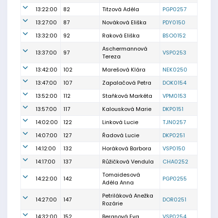
13:22:00
82
Titzová Adéla
PGP0257
13:27:00
87
Nováková Eliška
PDY0150
13:32:00
92
Raková Eliška
BSO0152
Aschermannová
13:37:00
97
VSP0253
Tereza
13:42:00
102
Marešová Klára
NEK0250
13:47:00
107
Zapalačová Petra
DOK0154
13:52:00
112
Staňková Markéta
VPM0153
13:57:00
117
Kalousková Marie
DKP0151
14:02:00
122
Linková Lucie
TJN0257
14:07:00
127
Řadová Lucie
DKP0251
14:12:00
132
Horáková Barbora
VSP0150
14:17:00
137
Růžičková Vendula
CHA0252
Tomaidesová
14:22:00
142
PGP0255
Adéla Anna
Petriláková Anežka
14:27:00
147
DOR0251
Rozárie
14:32:00
152
Beranová Eva
VSP0254