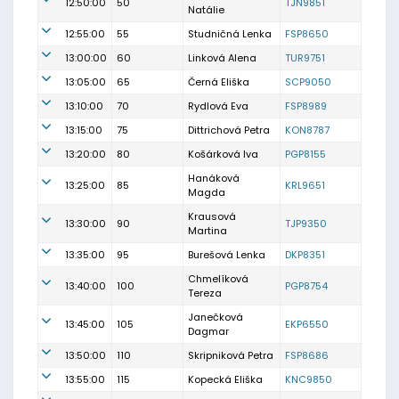
12:50:00
50
TJN9851
Natálie
12:55:00
55
Studničná Lenka
FSP8650
13:00:00
60
Linková Alena
TUR9751
13:05:00
65
Černá Eliška
SCP9050
13:10:00
70
Rydlová Eva
FSP8989
13:15:00
75
Dittrichová Petra
KON8787
13:20:00
80
Košárková Iva
PGP8155
Hanáková
13:25:00
85
KRL9651
Magda
Krausová
13:30:00
90
TJP9350
Martina
13:35:00
95
Burešová Lenka
DKP8351
Chmelíková
13:40:00
100
PGP8754
Tereza
Janečková
13:45:00
105
EKP6550
Dagmar
13:50:00
110
Skripniková Petra
FSP8686
13:55:00
115
Kopecká Eliška
KNC9850