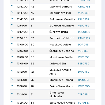
12:39:00
39
Novotná Karolína
TUR0853
12:42:00
42
Lipenská Barbora
CHA0753
12:45:00
45
Baldrianová Eva
VSP0751
12:48:00
48
Gelnerová Markéta
KRL0952
12:51:00
51
Gajdová Michaela
VSP0752
12:54:00
54
Šunková Berta
LOU0850
12:57:00
57
Kudrnáčová Marta
KAM0754
13:00:00
60
Housková Adéla
DOR0851
13:03:00
63
Šestáková Johana
VLI0853
13:06:00
66
Malečková Pavlína
VSP0855
13:09:00
69
Kuželová Ela
FSP0750
Mušková Amálie
13:12:00
72
DKP0759
Anna
13:15:00
75
Stehlíková Tereza
LPM0951
13:18:00
78
Zakouřilová Klára
VSP0850
Šimůnková
13:21:00
81
TAP0851
Michaela
13:24:00
84
Bartalošová Anežka
PGP0853