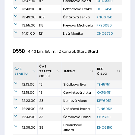
13:37:00
97
Gorčicová Ivana
CHA6550
13:43:00
103
Kettnerová Lenka
HCE6450
13:49:00
109
Čiháková Lenka
KNC6750
13:55:00
115
Freyová Michaela
KPY6050
14:01:00
121
Lisá Monika
ONO6750
D55B
4.43 km, 155 m, 12 kontrol, Start: Start1
ČAS
ČAS
REG.
STARTU
JMÉNO
STARTU
ČÍSLO
OD 00
12:13:00
13
Sládková Eva
TEH5751
12:18:00
18
Červinková Jitka
OKP6451
12:23:00
23
Kohlová Alena
KPY6051
12:28:00
28
Večeřová Ivana
TJN6052
12:33:00
33
Šámalová Hana
OKP6151
Havlíčková
12:38:00
38
KNC6150
Jindra