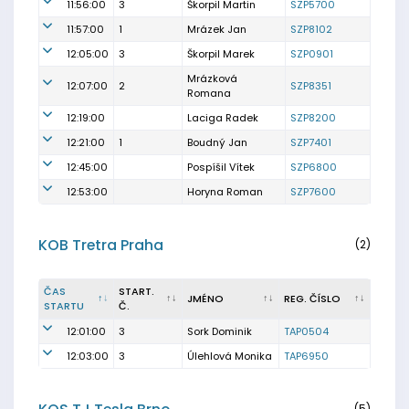
11:56:00
3
Škorpil Martin
SZP5700
11:57:00
1
Mrázek Jan
SZP8102
12:05:00
3
Škorpil Marek
SZP0901
Mrázková
12:07:00
2
SZP8351
Romana
12:19:00
Laciga Radek
SZP8200
12:21:00
1
Boudný Jan
SZP7401
12:45:00
Pospíšil Vítek
SZP6800
12:53:00
Horyna Roman
SZP7600
KOB Tretra Praha
(2)
ČAS
START.
JMÉNO
REG. ČÍSLO
STARTU
Č.
12:01:00
3
Sork Dominik
TAP0504
12:03:00
3
Úlehlová Monika
TAP6950
(5)