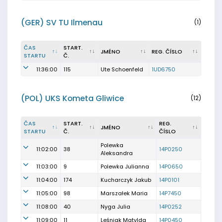
(GER) SV TU Ilmenau
(1)
ČAS
START.
JMÉNO
REG. ČÍSLO
STARTU
Č.
11:36:00
115
Ute Schoenfeld
1UD6750
(POL) UKS Kometa Gliwice
(12)
ČAS
START.
REG.
JMÉNO
STARTU
Č.
ČÍSLO
Polewka
11:02:00
38
14P0250
Aleksandra
11:03:00
9
Polewka Julianna
14P0650
11:04:00
174
Kucharczyk Jakub
14P0101
11:05:00
98
Marszałek Maria
14P7450
11:08:00
40
Nyga Julia
14P0252
11:09:00
11
Leśniak Matylda
14P0450