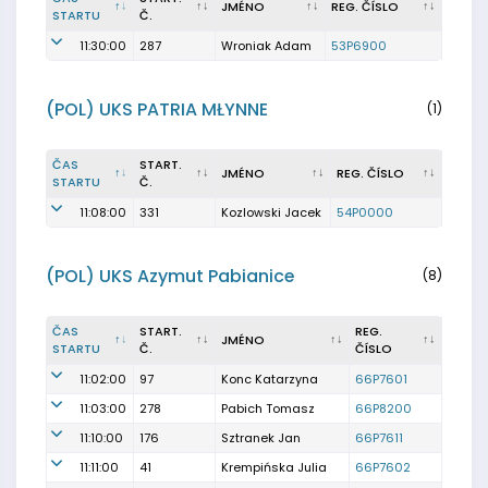
JMÉNO
REG. ČÍSLO
STARTU
Č.
11:30:00
287
Wroniak Adam
53P6900
(POL) UKS PATRIA MŁYNNE
(1)
ČAS
START.
JMÉNO
REG. ČÍSLO
STARTU
Č.
11:08:00
331
Kozlowski Jacek
54P0000
(POL) UKS Azymut Pabianice
(8)
ČAS
START.
REG.
JMÉNO
STARTU
Č.
ČÍSLO
11:02:00
97
Konc Katarzyna
66P7601
11:03:00
278
Pabich Tomasz
66P8200
11:10:00
176
Sztranek Jan
66P7611
11:11:00
41
Krempińska Julia
66P7602