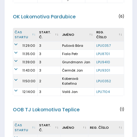
OK Lokomotiva Pardubice
(6)
ČAS
START.
REG.
JMÉNO
STARTU
Č.
ČÍSLO
11:29:00
3
Pušová Bára
LPU0357
11:35:00
3
Fiala Petr
LPU8701
11:39:00
3
Grundmann Jan
LPU9410
11:43:00
3
Čermák Jan
LPU9301
Koberová
11:50:00
2
LPU0352
Kateřina
12:14:00
3
Vališ Jan
LPU7104
OOB TJ Lokomotiva Teplice
(1)
ČAS
START.
JMÉNO
REG. ČÍSLO
STARTU
Č.