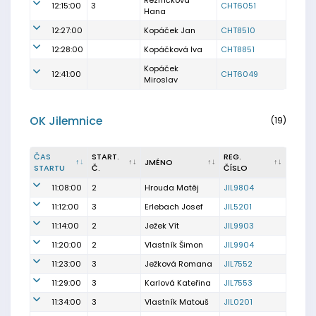
Řezníčková
12:15:00
3
CHT6051
Hana
12:27:00
Kopáček Jan
CHT8510
12:28:00
Kopáčková Iva
CHT8851
Kopáček
12:41:00
CHT6049
Miroslav
OK Jilemnice
(19)
ČAS
START.
REG.
JMÉNO
STARTU
Č.
ČÍSLO
11:08:00
2
Hrouda Matěj
JIL9804
11:12:00
3
Erlebach Josef
JIL5201
11:14:00
2
Ježek Vít
JIL9903
11:20:00
2
Vlastník Šimon
JIL9904
11:23:00
3
Ježková Romana
JIL7552
11:29:00
3
Karlová Kateřina
JIL7553
11:34:00
3
Vlastník Matouš
JIL0201