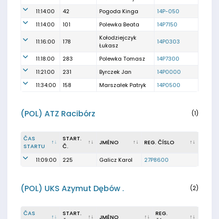
11:14:00
42
Pogoda Kinga
14P-050
11:14:00
101
Polewka Beata
14P7150
Kołodziejczyk
11:16:00
178
14P0303
Łukasz
11:18:00
283
Polewka Tomasz
14P7300
11:21:00
231
Byrczek Jan
14P0000
11:34:00
158
Marszałek Patryk
14P0500
(POL) ATZ Racibórz
(1)
ČAS
START.
JMÉNO
REG. ČÍSLO
STARTU
Č.
11:09:00
225
Galicz Karol
27P8600
(POL) UKS Azymut Dębów .
(2)
ČAS
START.
REG.
JMÉNO