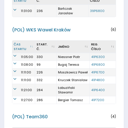
STARTU
Č.
ČÍSLO
Bartczak
11:31:00
236
39P6800
Jarosław
(POL) WKS Wawel Kraków
(6)
ČAS
START.
REG.
JMÉNO
STARTU
Č.
ČÍSLO
11:05:00
330
Niessner Piotr
41P6300
11:08:00
99
Bugaj Teresa
41P6800
11:11:00
226
Moszkowicz Paweł
41P6700
11:11:00
332
Kruczek Stanisław
41P4800
Łabuziński
11:21:00
284
41P6400
Sławomir
11:27:00
286
Bergier Tomasz
41P7200
(POL) Team360
(4)