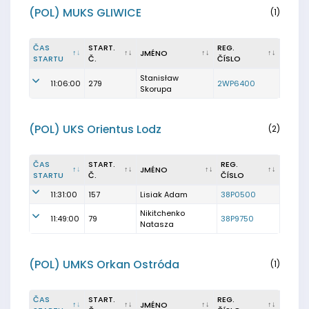
(POL) MUKS GLIWICE
(1)
ČAS
START.
REG.
JMÉNO
STARTU
Č.
ČÍSLO
Stanisław
11:06:00
279
2WP6400
Skorupa
(POL) UKS Orientus Lodz
(2)
ČAS
START.
REG.
JMÉNO
STARTU
Č.
ČÍSLO
11:31:00
157
Lisiak Adam
38P0500
Nikitchenko
11:49:00
79
38P9750
Natasza
(POL) UMKS Orkan Ostróda
(1)
ČAS
START.
REG.
JMÉNO