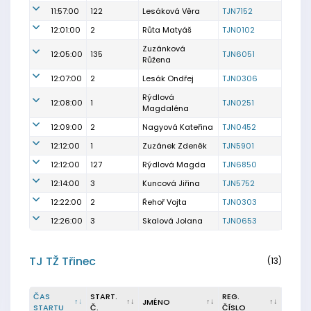
11:57:00
122
Lesáková Věra
TJN7152
12:01:00
2
Růta Matyáš
TJN0102
Zuzánková
12:05:00
135
TJN6051
Růžena
12:07:00
2
Lesák Ondřej
TJN0306
Rýdlová
12:08:00
1
TJN0251
Magdaléna
12:09:00
2
Nagyová Kateřina
TJN0452
12:12:00
1
Zuzánek Zdeněk
TJN5901
12:12:00
127
Rýdlová Magda
TJN6850
12:14:00
3
Kuncová Jiřina
TJN5752
12:22:00
2
Řehoř Vojta
TJN0303
12:26:00
3
Skalová Jolana
TJN0653
TJ TŽ Třinec
(13)
ČAS
START.
REG.
JMÉNO
STARTU
Č.
ČÍSLO