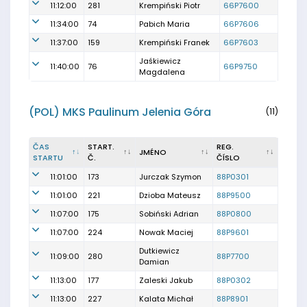
11:12:00
281
Krempiński Piotr
66P7600
11:34:00
74
Pabich Maria
66P7606
11:37:00
159
Krempiński Franek
66P7603
Jaśkiewicz
11:40:00
76
66P9750
Magdalena
(POL) MKS Paulinum Jelenia Góra
(11)
ČAS
START.
REG.
JMÉNO
STARTU
Č.
ČÍSLO
11:01:00
173
Jurczak Szymon
88P0301
11:01:00
221
Dzioba Mateusz
88P9500
11:07:00
175
Sobiński Adrian
88P0800
11:07:00
224
Nowak Maciej
88P9601
Dutkiewicz
11:09:00
280
88P7700
Damian
11:13:00
177
Zaleski Jakub
88P0302
11:13:00
227
Kalata Michał
88P8901