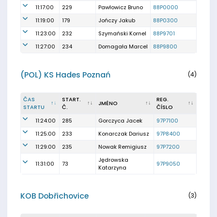
11:17:00
229
Pawłowicz Bruno
88P0000
11:19:00
179
Jończy Jakub
88P0300
11:23:00
232
Szymański Kornel
88P9701
11:27:00
234
Domagała Marcel
88P9800
(POL) KS Hades Poznań
(4)
ČAS
START.
REG.
JMÉNO
STARTU
Č.
ČÍSLO
11:24:00
285
Gorczyca Jacek
97P7100
11:25:00
233
Konarczak Dariusz
97P8400
11:29:00
235
Nowak Remigiusz
97P7200
Jędrowska
11:31:00
73
97P9050
Katarzyna
KOB Dobřichovice
(3)