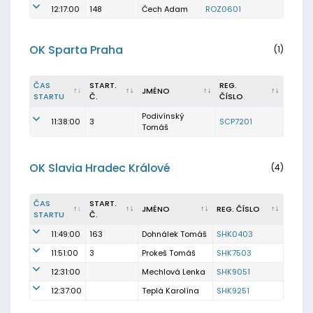
12:17:00
148
Čech Adam
ROZ0601
OK Sparta Praha
(1)
ČAS
START.
REG.
JMÉNO
STARTU
Č.
ČÍSLO
Podivínský
11:38:00
3
SCP7201
Tomáš
OK Slavia Hradec Králové
(4)
ČAS
START.
JMÉNO
REG. ČÍSLO
STARTU
Č.
11:49:00
163
Dohnálek Tomáš
SHK0403
11:51:00
3
Prokeš Tomáš
SHK7503
12:31:00
Mechlová Lenka
SHK9051
12:37:00
Teplá Karolína
SHK9251