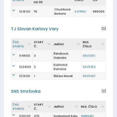
STARTU
ČÍSLO
ČIP
OD 00
Chudíková
12:16:00
76
SJI7850
886269
Barbora
TJ Slovan Karlovy Vary
(3)
ČAS
START.
REG.
JMÉNO
STARTU
Č.
ČÍSLO
Řeháková
11:44:00
3
SKV0351
Gabriela
Kubínová
12:04:00
2
SKV9452
Romana
12:13:00
1
Štěrba Marek
SKV0401
SNS Smržovka
(2)
ČAS
START.
JMÉNO
REG. ČÍSLO
STARTU
Č.
11:00:00
370
Svobodová Katu
SMR8451