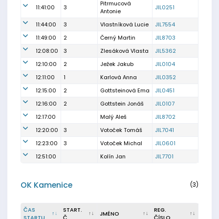
Pitrmucová
11:41:00
3
JIL0251
Antonie
11:44:00
3
Vlastníková Lucie
JIL7554
11:49:00
2
Černý Martin
JIL8703
12:08:00
3
Zlesáková Vlasta
JIL5362
12:10:00
2
Ježek Jakub
JIL0104
12:11:00
1
Karlová Anna
JIL0352
12:15:00
2
Gottsteinová Ema
JIL0451
12:16:00
2
Gottstein Jonáš
JIL0107
12:17:00
Malý Aleš
JIL8702
12:20:00
3
Votoček Tomáš
JIL7041
12:23:00
3
Votoček Michal
JIL0601
12:51:00
Kolín Jan
JIL7701
OK Kamenice
(3)
ČAS
START.
REG.
JMÉNO
STARTU
Č.
ČÍSLO