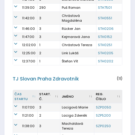
11:39:00
290
Puš Roman
STH7501
Chrástová
11:42:00
3
STH0551
Magdaléna
11:46:00
3
Rücker Jan
STH0206
11:47:00
3
Kejmarová Jana
STH0152
12:02:00
1
Chrástová Tereza
STH0251
12:25:00
2
Link Lukáš
STH0205
12:37:00
1
Štefan Vít
STH0202
TJ Slovan Praha Zdravotník
(11)
ČAS
START.
REG.
JMÉNO
STARTU
Č.
ČÍSLO
11:07:00
3
Lacigová Marie
SZP0050
11:21:00
2
Laciga Zdeněk
SZP5200
Macholdová
11:38:00
3
SZP0250
Tereza