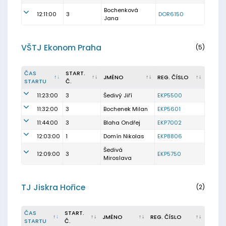
Bochenková
12:11:00
3
DOR6150
Jana
VŠTJ Ekonom Praha
(5)
ČAS
START.
JMÉNO
REG. ČÍSLO
STARTU
Č.
11:23:00
3
Šedivý Jiří
EKP5500
11:32:00
3
Bochenek Milan
EKP5601
11:44:00
3
Blaha Ondřej
EKP7002
12:03:00
1
Domín Nikolas
EKP8806
Šedivá
12:09:00
3
EKP5750
Miroslava
TJ Jiskra Hořice
(2)
ČAS
START.
JMÉNO
REG. ČÍSLO
STARTU
Č.