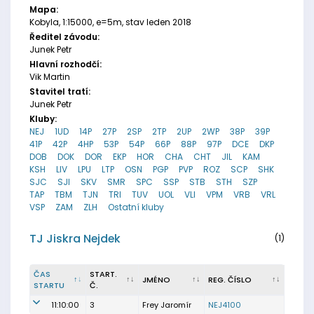
Mapa:
Kobyla, 1:15000, e=5m, stav leden 2018
Ředitel závodu:
Junek Petr
Hlavní rozhodčí:
Vik Martin
Stavitel tratí:
Junek Petr
Kluby:
NEJ
1UD
14P
27P
2SP
2TP
2UP
2WP
38P
39P
41P
42P
4HP
53P
54P
66P
88P
97P
DCE
DKP
DOB
DOK
DOR
EKP
HOR
CHA
CHT
JIL
KAM
KSH
LIV
LPU
LTP
OSN
PGP
PVP
ROZ
SCP
SHK
SJC
SJI
SKV
SMR
SPC
SSP
STB
STH
SZP
TAP
TBM
TJN
TRI
TUV
UOL
VLI
VPM
VRB
VRL
VSP
ZAM
ZLH
Ostatní kluby
TJ Jiskra Nejdek
(1)
ČAS
START.
JMÉNO
REG. ČÍSLO
STARTU
Č.
11:10:00
3
Frey Jaromír
NEJ4100