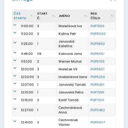
ČAS
START.
REG.
JMÉNO
STARTU
Č.
ČÍSLO
11:00:00
3
Malečková Iva
PGP7559
11:20:00
3
Kožina Petr
PGP6000
Janovská
11:25:00
1
PGP9850
Kateřina
11:48:00
119
Kožinová Jana
PGP6651
11:51:00
2
Werner Michal
PGP9705
12:02:00
3
Maleček Vít
PGP6801
12:02:00
3
Hrabánková Ilona
PGP6250
12:07:00
1
Janovský Tomáš
PGP6401
12:10:00
1
Janovská Petra
PGP7355
12:15:00
3
Kolář Tomáš
PGP7104
Čechmánková
12:27:00
1
PGP0452
Anna
Čechmánek
12:41:00
3
PGP0607
Václav