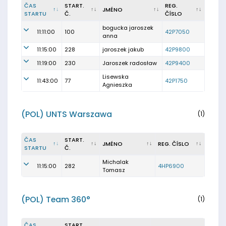
ČAS
START.
REG.
JMÉNO
STARTU
Č.
ČÍSLO
bogucka jaroszek
11:11:00
100
42P7050
anna
11:15:00
228
jaroszek jakub
42P9800
11:19:00
230
Jaroszek radosław
42P9400
Lisewska
11:43:00
77
42P1750
Agnieszka
(POL) UNTS Warszawa
(1)
ČAS
START.
JMÉNO
REG. ČÍSLO
STARTU
Č.
Michalak
11:15:00
282
4HP6900
Tomasz
(POL) Team 360°
(1)
ČAS
START.