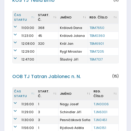
KOS TJ Tesla Brno
ČAS
START.
JMÉNO
REG. ČÍSLO
STARTU
Č.
11:00:00
368
Králová Dana
TBM7650
11:23:00
45
Králová Jolana
TBM0360
12:08:00
320
Král Jan
TBM6901
12:29:00
Rygl Miroslav
TBM7205
12:47:00
Šťastný Jiří
TBM7137
OOB TJ Tatran Jablonec n. N.
(15)
ČAS
START.
REG.
JMÉNO
STARTU
Č.
ČÍSLO
11:26:00
1
Nagy Josef
TJN0006
11:29:00
3
Schindler Jiří
TJN6301
11:30:00
3
Pesničáková Soňa
TJN0451
11:56:00
1
Rýdlová Adéla
TJN0151