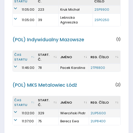
STARTU
Č.
ČÍSLO
11:05:00
223
Kruk Michał
2SP9900
Leśnicka
11:05:00
39
2SP0250
Agnieszka
(POL) Indywidualny Mazowsze
(1)
ČAS
START.
JMÉNO
REG. ČÍSLO
STARTU
Č.
11:46:00
78
Pacek Karolina
2TP8800
(POL) MKS Metalowiec Łódź
(2)
ČAS
START.
JMÉNO
REG. ČÍSLO
STARTU
Č.
11:02:00
329
Wierciński Piotr
2UP5600
11:37:00
75
Berecz Ewa
2UP8400