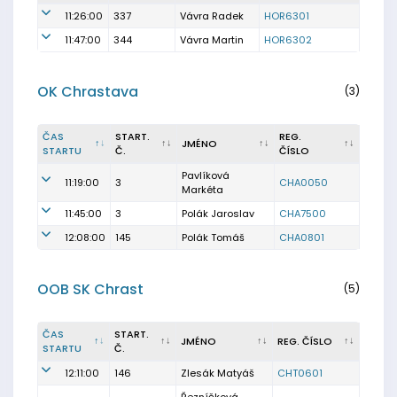
11:26:00
337
Vávra Radek
HOR6301
11:47:00
344
Vávra Martin
HOR6302
OK Chrastava
(3)
ČAS
START.
REG.
JMÉNO
STARTU
Č.
ČÍSLO
Pavlíková
11:19:00
3
CHA0050
Markéta
11:45:00
3
Polák Jaroslav
CHA7500
12:08:00
145
Polák Tomáš
CHA0801
OOB SK Chrast
(5)
ČAS
START.
JMÉNO
REG. ČÍSLO
STARTU
Č.
12:11:00
146
Zlesák Matyáš
CHT0601