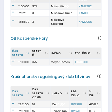
11:00:00
374
Mišek Michal
KAM7202
12:32:00
3
Mišeková Lucie
KAM1050
Mišeková
12:38:00
3
KAM0756
Kateřina
OB Kašperské Hory
(1)
ČAS
START.
JMÉNO
REG. ČÍSLO
STARTU
Č.
11:00:00
375
Mayer Tomáš
KSH6900
Krušnohorský rogainingový klub Litvínov
(2)
ČAS
ČAS
REG.
SI
STARTU
JMÉNO
STARTU
ČÍSLO
ČIP
OD 00
12:31:00
91
Čech Jan
LIV7900
416195
12:37:00
97
Tojnar Jan
LIV6701
8912