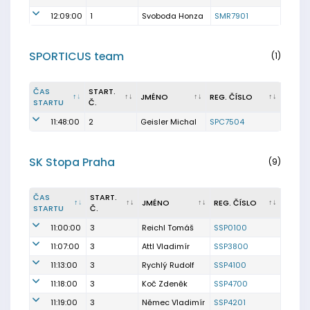
12:09:00
1
Svoboda Honza
SMR7901
SPORTICUS team
(1)
ČAS
START.
JMÉNO
REG. ČÍSLO
STARTU
Č.
11:48:00
2
Geisler Michal
SPC7504
SK Stopa Praha
(9)
ČAS
START.
JMÉNO
REG. ČÍSLO
STARTU
Č.
11:00:00
3
Reichl Tomáš
SSP0100
11:07:00
3
Attl Vladimír
SSP3800
11:13:00
3
Rychlý Rudolf
SSP4100
11:18:00
3
Koč Zdeněk
SSP4700
11:19:00
3
Němec Vladimír
SSP4201