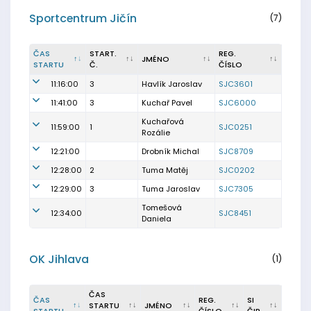
Sportcentrum Jičín
(7)
ČAS
START.
REG.
JMÉNO
STARTU
Č.
ČÍSLO
11:16:00
3
Havlík Jaroslav
SJC3601
11:41:00
3
Kuchař Pavel
SJC6000
Kuchařová
11:59:00
1
SJC0251
Rozálie
12:21:00
Drobník Michal
SJC8709
12:28:00
2
Tuma Matěj
SJC0202
12:29:00
3
Tuma Jaroslav
SJC7305
Tomešová
12:34:00
SJC8451
Daniela
OK Jihlava
(1)
ČAS
ČAS
REG.
SI
STARTU
JMÉNO