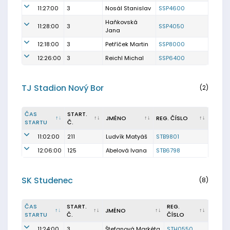
11:27:00
3
Nosál Stanislav
SSP4600
Haňkovská
11:28:00
3
SSP4050
Jana
12:18:00
3
Petříček Martin
SSP8000
12:26:00
3
Reichl Michal
SSP6400
TJ Stadion Nový Bor
(2)
ČAS
START.
JMÉNO
REG. ČÍSLO
STARTU
Č.
11:02:00
211
Ludvík Matyáš
STB9801
12:06:00
125
Abelová Ivana
STB6798
SK Studenec
(8)
ČAS
START.
REG.
JMÉNO
STARTU
Č.
ČÍSLO
11:24:00
3
Štefanová Markéta
STH0550