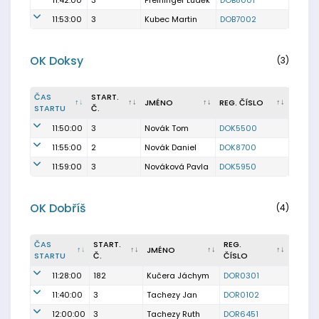
11:42:00
3
Preininger Luděk
DOB8001
11:53:00
3
Kubec Martin
DOB7002
OK Doksy
(3)
ČAS
START.
JMÉNO
REG. ČÍSLO
STARTU
Č.
11:50:00
3
Novák Tom
DOK5500
11:55:00
2
Novák Daniel
DOK8700
11:59:00
3
Nováková Pavla
DOK5950
OK Dobříš
(4)
ČAS
START.
REG.
JMÉNO
STARTU
Č.
ČÍSLO
11:28:00
182
Kučera Jáchym
DOR0301
11:40:00
3
Tachezy Jan
DOR0102
12:00:00
3
Tachezy Ruth
DOR6451