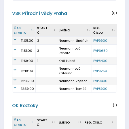
VSK Přírodní vědy Praha
(6)
ČAS
START.
REG.
JMÉNO
STARTU
Č.
ČÍSLO
11:05:00
3
Neumann Jindřich
PVP9900
Neumannová
11:51:00
3
PVP6650
Renata
11:59:00
1
Král Luboš
PVP8400
Neumannová
12:19:00
PVP9250
Kateřina
12:35:00
Neumann Vojtěch
PVP9400
12:39:00
Neumann Tomáš
PVP8900
OK Roztoky
(1)
ČAS
START.
JMÉNO
REG. ČÍSLO
STARTU
Č.