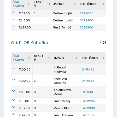
ČAS
START.
JMÉNO
REG. ČÍSLO
STARTU
Č.
11:37:00
3
Kettner Vojtěch
DCE9600
12:13:00
Kettner Lukáš
DCE9400
12:23:00
Rusý Tomáš
DCE9300
Oddíl OB Kotlářka
(15)
ČAS
START.
JMÉNO
REG. ČÍSLO
STARTU
Č.
Kolínová
11:00:00
DKP8450
Kristýna
Klašková
11:00:00
3
DKP9651
Josefina
Kalousková
11:26:00
3
DKP0151
Marie
11:31:00
3
Šubrt Matěj
DKP0205
11:37:00
3
Mareš Albert
DKP0308
11:47:00
3
Šubrt Antonín
DKP7100