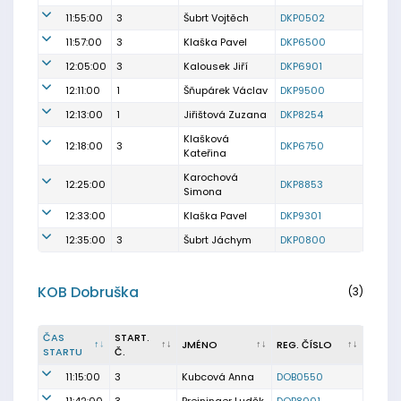
11:55:00
3
Šubrt Vojtěch
DKP0502
11:57:00
3
Klaška Pavel
DKP6500
12:05:00
3
Kalousek Jiří
DKP6901
12:11:00
1
Šňupárek Václav
DKP9500
12:13:00
1
Jiřištová Zuzana
DKP8254
Klašková
12:18:00
3
DKP6750
Kateřina
Karochová
12:25:00
DKP8853
Simona
12:33:00
Klaška Pavel
DKP9301
12:35:00
3
Šubrt Jáchym
DKP0800
KOB Dobruška
(3)
ČAS
START.
JMÉNO
REG. ČÍSLO
STARTU
Č.
11:15:00
3
Kubcová Anna
DOB0550