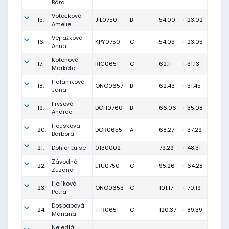
Bára
Votočková
15.
JIL0750
B
54:00
+ 23:02
Amélie
Vejražková
16.
KPY0750
C
54:03
+ 23:05
Anna
Kotenová
17.
RIC0651
C
62:11
+ 31:13
Markéta
Halámková
18.
ONO0657
B
62:43
+ 31:45
Jana
Fryšová
19.
DCH0760
B
66:06
+ 35:08
Andrea
Housková
20.
DOR0655
A
68:27
+ 37:29
Barbora
21.
Döhler Luise
0130002
79:29
+ 48:31
Závodná
22.
LTU0750
C
95:26
+ 64:28
Zuzana
Holíková
23.
ONO0653
C
101:17
+ 70:19
Petra
Dosbabová
24.
TTR0651
C
120:37
+ 89:39
Mariana
Nejedlá