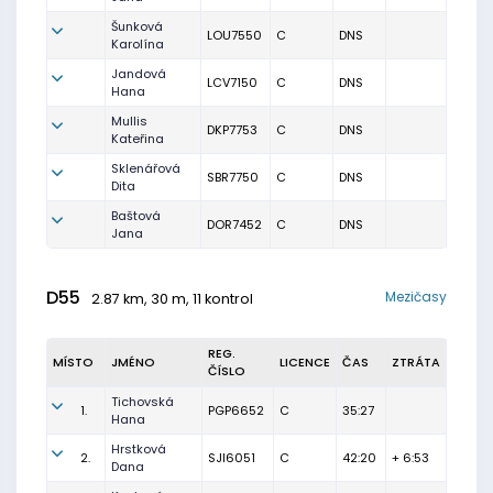
Šunková
LOU7550
C
DNS
Karolína
Jandová
LCV7150
C
DNS
Hana
Mullis
DKP7753
C
DNS
Kateřina
Sklenářová
SBR7750
C
DNS
Dita
Baštová
DOR7452
C
DNS
Jana
D55
Mezičasy
2.87 km, 30 m, 11 kontrol
REG.
MÍSTO
JMÉNO
LICENCE
ČAS
ZTRÁTA
ČÍSLO
Tichovská
1.
PGP6652
C
35:27
Hana
Hrstková
2.
SJI6051
C
42:20
+ 6:53
Dana