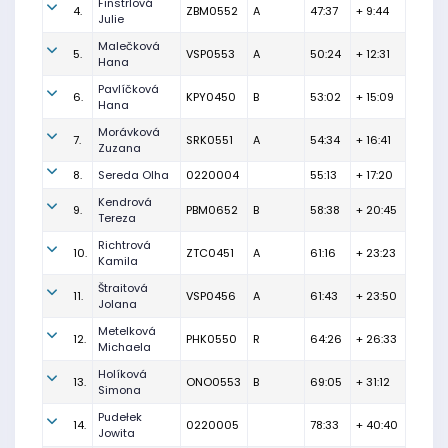
Finstrlová
4.
ZBM0552
A
47:37
+ 9:44
Julie
Malečková
5.
VSP0553
A
50:24
+ 12:31
Hana
Pavlíčková
6.
KPY0450
B
53:02
+ 15:09
Hana
Morávková
7.
SRK0551
A
54:34
+ 16:41
Zuzana
8.
Sereda Olha
0220004
55:13
+ 17:20
Kendrová
9.
PBM0652
B
58:38
+ 20:45
Tereza
Richtrová
10.
ZTC0451
A
61:16
+ 23:23
Kamila
Štraitová
11.
VSP0456
A
61:43
+ 23:50
Jolana
Metelková
12.
PHK0550
R
64:26
+ 26:33
Michaela
Holíková
13.
ONO0553
B
69:05
+ 31:12
Simona
Pudełek
14.
0220005
78:33
+ 40:40
Jowita