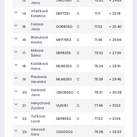
13.
ONO7851
C
70:52
+ 24:59
Jana
Vítečková
14.
DKP7251
C
71:11
+ 25:18
Kateřina
Fialová
15.
DOR8050
C
71:33
+ 25:40
Jana
Blahutová
16.
MFP7953
C
71:49
+ 25:56
Hanka
Míková
17.
DKP8255
C
73:32
+ 27:39
Šárka
Kožíšková
18.
MLA8350
C
75:34
+ 29:41
Hana
Placková
19.
MLA8250
C
75:38
+ 29:45
Veronika
Hynková
20.
ONO8650
C
76:31
+ 30:38
Jana
Henychová
21.
VLI6151
C
77:46
+ 31:53
Zuzana
Tučková
22.
DKP8550
C
77:52
+ 31:59
Lucie
Vávrová
23.
0200002
79:26
+ 33:33
Sára