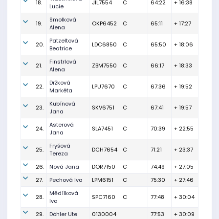
18.
JIL7554
C
64:22
+ 16:38
Lucie
Smolková
19.
OKP6452
C
65:11
+ 17:27
Alena
Patzeltová
20.
LDC6850
C
65:50
+ 18:06
Beatrice
Finstrlová
21.
ZBM7550
C
66:17
+ 18:33
Alena
Držková
22.
LPU7670
C
67:36
+ 19:52
Markéta
Kubínová
23.
SKV6751
C
67:41
+ 19:57
Jana
Asterová
24.
SLA7451
C
70:39
+ 22:55
Jana
Fryšová
25.
DCH7654
C
71:21
+ 23:37
Tereza
26.
Nová Jana
DOR7150
C
74:49
+ 27:05
27.
Pechová Iva
LPM6151
C
75:30
+ 27:46
Mědílková
28.
SPC7160
C
77:48
+ 30:04
Iva
29.
Döhler Ute
0130004
77:53
+ 30:09