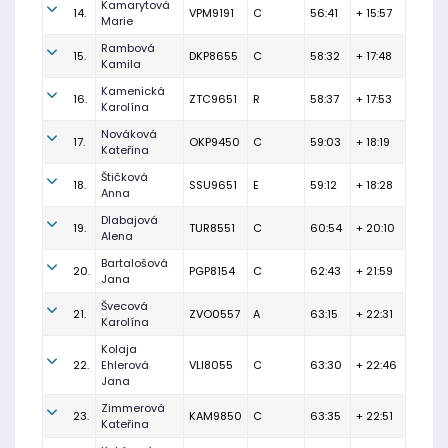
Kamarytová
14.
VPM9191
C
56:41
+ 15:57
Marie
Rambová
15.
DKP8655
C
58:32
+ 17:48
Kamila
Kamenická
16.
ZTC9651
R
58:37
+ 17:53
Karolína
Nováková
17.
OKP9450
C
59:03
+ 18:19
Kateřina
Štičková
18.
SSU9651
E
59:12
+ 18:28
Anna
Dlabajová
19.
TUR8551
C
60:54
+ 20:10
Alena
Bartalošová
20.
PGP8154
C
62:43
+ 21:59
Jana
Švecová
21.
ZVO0557
A
63:15
+ 22:31
Karolína
Kolaja
22.
Ehlerová
VLI8055
C
63:30
+ 22:46
Jana
Zimmerová
23.
KAM9850
C
63:35
+ 22:51
Kateřina