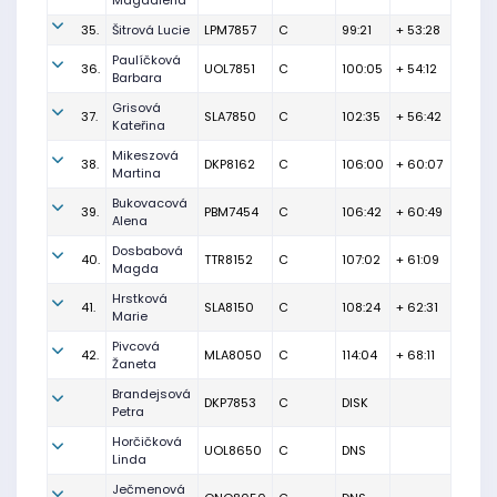
Magdalena
35.
Šitrová Lucie
LPM7857
C
99:21
+ 53:28
Paulíčková
36.
UOL7851
C
100:05
+ 54:12
Barbara
Grisová
37.
SLA7850
C
102:35
+ 56:42
Kateřina
Mikeszová
38.
DKP8162
C
106:00
+ 60:07
Martina
Bukovacová
39.
PBM7454
C
106:42
+ 60:49
Alena
Dosbabová
40.
TTR8152
C
107:02
+ 61:09
Magda
Hrstková
41.
SLA8150
C
108:24
+ 62:31
Marie
Pivcová
42.
MLA8050
C
114:04
+ 68:11
Žaneta
Brandejsová
DKP7853
C
DISK
Petra
Horčičková
UOL8650
C
DNS
Linda
Ječmenová