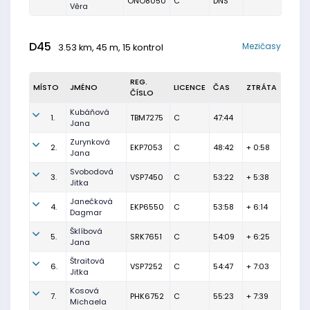
ONO8050
C
DNS
Věra
D45
Mezičasy
3.53 km, 45 m, 15 kontrol
REG.
MÍSTO
JMÉNO
LICENCE
ČAS
ZTRÁTA
ČÍSLO
Kubáňová
1.
TBM7275
C
47:44
Jana
Zurynková
2.
EKP7053
C
48:42
+ 0:58
Jana
Svobodová
3.
VSP7450
C
53:22
+ 5:38
Jitka
Janečková
4.
EKP6550
C
53:58
+ 6:14
Dagmar
Šklíbová
5.
SRK7651
C
54:09
+ 6:25
Jana
Štraitová
6.
VSP7252
C
54:47
+ 7:03
Jitka
Kosová
7.
PHK6752
C
55:23
+ 7:39
Michaela