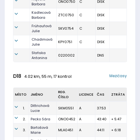
ONO0750
C
DISK
Barbora
Kadlecová
ZTC0750
C
DISK
Barbora
Frühaufová
SKV0754
C
DISK
Julie
Chadimová
KPY0751
C
DISK
Julie
Słońska
0220002
DNS
Antonina
D18
Mezičasy
4.02 km, 55 m, 17 kontrol
REG.
MÍSTO
JMÉNO
LICENCE
ČAS
ZTRÁTA
ČÍSLO
Dittrichová
1.
SKM0551
A
37:53
Lucie
2.
Pecko Sára
ONO0452
A
43:40
+ 5:47
Bartošová
3.
MLA0451
A
44:11
+ 6:18
Marie