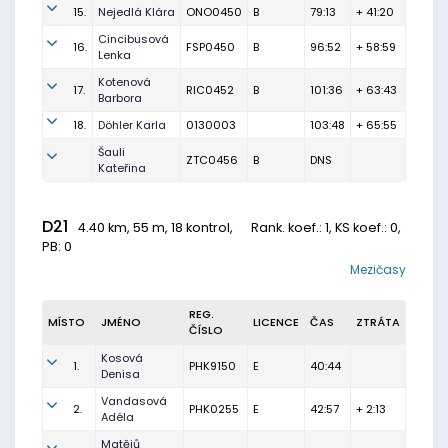
15.
Nejedlá Klára
ONO0450
B
79:13
+ 41:20
Cincibusová
16.
FSP0450
B
96:52
+ 58:59
Lenka
Kotenová
17.
RIC0452
B
101:36
+ 63:43
Barbora
18.
Döhler Karla
0130003
103:48
+ 65:55
Šauli
ZTC0456
B
DNS
Kateřina
D21
4.40 km, 55 m, 18 kontrol,
Rank. koef.
: 1, KS koef.: 0,
PB: 0
Mezičasy
REG.
MÍSTO
JMÉNO
LICENCE
ČAS
ZTRÁTA
ČÍSLO
Kosová
1.
PHK9150
E
40:44
Denisa
Vandasová
2.
PHK0255
E
42:57
+ 2:13
Adéla
Matějů