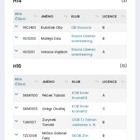
H14
(3)
REG.
JMÉNO
KLUB
LICENCE
ČÍSLO
VIC1401
Kubíček Ota
OB Vizovice
B
Slavia Liberec
VLI1200
Matějů Eda
B
orienteering
Slavia Liberec
VLI1201
Votava Vojtěch
A
orienteering
H16
(10)
REG.
JMÉNO
KLUB
LICENCE
ČÍSLO
KOB Směr
SKM1100
Pěček Tobiáš
A
Kroměříž
KOB Směr
SKM1103
Grégr Ondřej
C
Kroměříž
Zurynek
OOB TJ Tatran
TJN1107
B
Tomáš
Jablonec n. N.
Mička Gabriel
TZL1008
SKOB Zlín
B
Felix