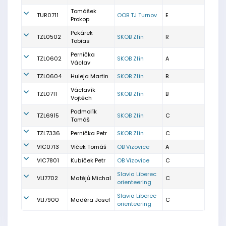
Tomášek
TUR0711
OOB TJ Turnov
E
Prokop
Pekárek
TZL0502
SKOB Zlín
R
Tobias
Pernička
TZL0602
SKOB Zlín
A
Václav
TZL0604
Huleja Martin
SKOB Zlín
B
Václavík
TZL0711
SKOB Zlín
B
Vojtěch
Podmolík
TZL6915
SKOB Zlín
C
Tomáš
TZL7336
Pernička Petr
SKOB Zlín
C
VIC0713
Vlček Tomáš
OB Vizovice
A
VIC7801
Kubíček Petr
OB Vizovice
C
Slavia Liberec
VLI7702
Matějů Michal
C
orienteering
Slavia Liberec
VLI7900
Maděra Josef
C
orienteering