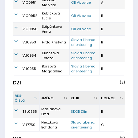
Vlčková
VIC0951
OB Vizovice
A
Markéta
Kubíčková
VIC0952
OB Vizovice
B
Lucie
Štěpánková
VIC0956
OB Vizovice
B
Anna
Slavia Liberec
VLI0953
Hrdá Kristýna
B
orienteering
Kubešová
Slavia Liberec
VLI0954
B
Tereza
orienteering
Barsová
Slavia Liberec
VLI0955
B
Magdaléna
orienteering
D21
(2)
REG.
JMÉNO
KLUB
LICENCE
ČÍSLO
Mašláňová
TZL0955
SKOB Zlín
B
Ema
Heczková
Slavia Liberec
VLI7750
C
Bohdana
orienteering