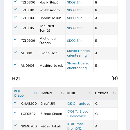
TZL0806
Hozík Štěpán
SKOB Zlín
B
TZL0810
Pavlík Adam
SKOB Zlín
B
TZL0813
Linhart Jakub
SKOB Zlín
A
Jahudka
TZL0815
SKOB Zlín
B
Tomáš
Michalica
TZL0909
SKOB Zlín
B
Štěpán
Slavia Liberec
VLI0901
Skácel Jan
A
orienteering
Slavia Liberec
VLI0906
Maděra Jakub
B
orienteering
H21
(14)
REG.
JMÉNO
KLUB
LICENCE
ČÍSLO
CHA8200
Brzoň Jiří
OK Chrastava
C
OOB TJ Slovan
LCE0502
Sláma Šimon
C
Luhačovice
KOB Směr
SKM0700
Pěček Jakub
A
Kroměříž