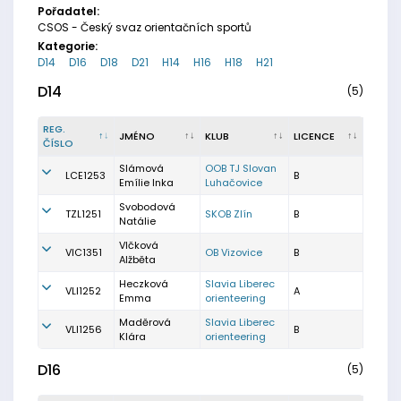
Pořadatel:
CSOS - Český svaz orientačních sportů
Kategorie:
D14
D16
D18
D21
H14
H16
H18
H21
D14
(5)
REG.
JMÉNO
KLUB
LICENCE
ČÍSLO
Slámová
OOB TJ Slovan
LCE1253
B
Emílie Inka
Luhačovice
Svobodová
TZL1251
SKOB Zlín
B
Natálie
Vlčková
VIC1351
OB Vizovice
B
Alžběta
Heczková
Slavia Liberec
VLI1252
A
Emma
orienteering
Maděrová
Slavia Liberec
VLI1256
B
Klára
orienteering
D16
(5)