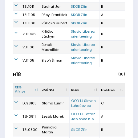
TZL1011
Struhař Jan
SKOB Zlín
B
TZL1105
Přibyl František
SKOB Zlín
A
TZL1106
Růžička Hubert
SKOB Zlín
B
Krtička
Slavia Liberec
VLI1006
B
Jáchym
orienteering
Beneš
Slavia Liberec
VLI1100
B
Maxmilián
orienteering
Slavia Liberec
VLI1105
Brzoň Šimon
B
orienteering
H18
(10)
REG.
JMÉNO
KLUB
LICENCE
ČÍSLO
OOB TJ Slovan
LCE8103
Sláma Lumír
C
Luhačovice
OOB TJ Tatran
TJN0811
Lesák Marek
A
Jablonec n. N.
Pernička
TZL0800
SKOB Zlín
B
Martin