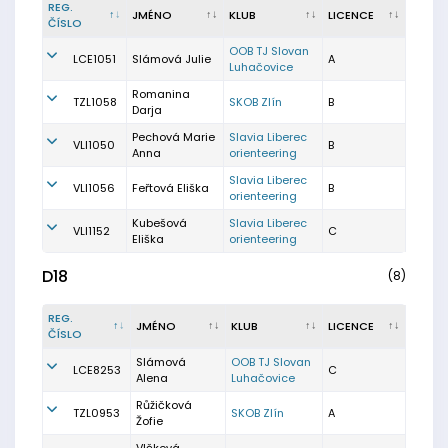
REG.
JMÉNO
KLUB
LICENCE
ČÍSLO
OOB TJ Slovan
LCE1051
Slámová Julie
A
Luhačovice
Romanina
TZL1058
SKOB Zlín
B
Darja
Pechová Marie
Slavia Liberec
VLI1050
B
Anna
orienteering
Slavia Liberec
VLI1056
Feřtová Eliška
B
orienteering
Kubešová
Slavia Liberec
VLI1152
C
Eliška
orienteering
D18
(8)
REG.
JMÉNO
KLUB
LICENCE
ČÍSLO
Slámová
OOB TJ Slovan
LCE8253
C
Alena
Luhačovice
Růžičková
TZL0953
SKOB Zlín
A
Žofie