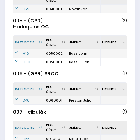
ČÍSLO
H75
0040001
Novák Jan
005 - (GBR)
(2)
Harlequins OC
REG.
KATEGORIE
JMÉNO
LICENCE
ČÍSLO
H16
0050002
Bass John
H60
0050001
Bass Julian
006 - (GBR) SROC
(1)
REG.
KATEGORIE
JMÉNO
LICENCE
ČÍSLO
D40
0060001
Preston Julia
007 - cibulák
(1)
REG.
KATEGORIE
JMÉNO
LICENCE
ČÍSLO
H55
0070001
Klaška Jan