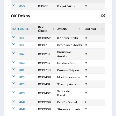
H50
DLP7601
Popjuk Viktor
C
OK Doksy
(10)
REG.
KATEGORIE
JMÉNO
LICENCE
ČÍSLO
D10
DOK1652
Bláhová Stella
C
D10
DOK1750
Dvořáková Adéla
C
Krausová
D14B
DOK1251
C
Amálie
D14B
DOK1252
Havlíková Hana
C
H10
DOK1700
Kmínek Štěpán
C
H12B
DOK1400
Maršík Ladislav
C
H12B
DOK1401
Šťastný Antonín
C
Svoboda Jan
H12B
DOK1402
C
Pavel
H14B
DOK1200
Dvořák Daniel
B
H14B
DOK1300
Stránský Jakub
C