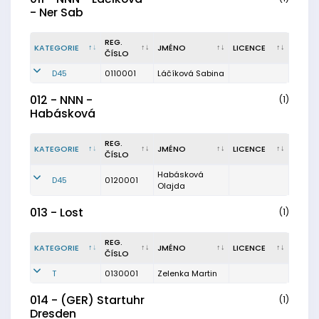
- Ner Sab
REG.
KATEGORIE
JMÉNO
LICENCE
ČÍSLO
D45
0110001
Láčíková Sabina
012 - NNN -
(1)
Habásková
REG.
KATEGORIE
JMÉNO
LICENCE
ČÍSLO
Habásková
D45
0120001
Olajda
013 - Lost
(1)
REG.
KATEGORIE
JMÉNO
LICENCE
ČÍSLO
T
0130001
Zelenka Martin
014 - (GER) Startuhr
(1)
Dresden