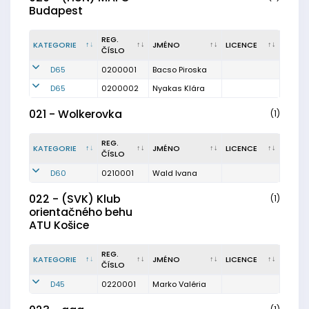
Budapest
REG.
KATEGORIE
JMÉNO
LICENCE
ČÍSLO
D65
0200001
Bacso Piroska
D65
0200002
Nyakas Klára
021 - Wolkerovka
(1)
REG.
KATEGORIE
JMÉNO
LICENCE
ČÍSLO
D60
0210001
Wald Ivana
022 - (SVK) Klub
(1)
orientačného behu
ATU Košice
REG.
KATEGORIE
JMÉNO
LICENCE
ČÍSLO
D45
0220001
Marko Valéria