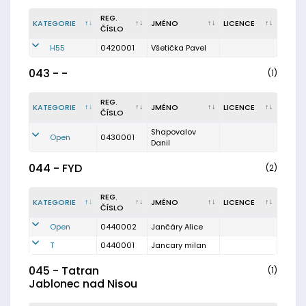
REG.
KATEGORIE
JMÉNO
LICENCE
ČÍSLO
H55
0420001
Všetička Pavel
043 - -
(1)
REG.
KATEGORIE
JMÉNO
LICENCE
ČÍSLO
Shapovalov
Open
0430001
Danil
044 - FYD
(2)
REG.
KATEGORIE
JMÉNO
LICENCE
ČÍSLO
Open
0440002
Jančáry Alice
T
0440001
Jancary milan
045 - Tatran
(1)
Jablonec nad Nisou