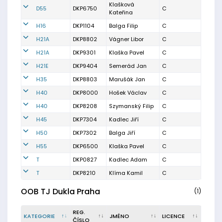
Klašková
D55
DKP6750
C
Kateřina
H16
DKP1104
Balga Filip
C
H21A
DKP8802
Vágner Libor
C
H21A
DKP9301
Klaška Pavel
C
H21E
DKP9404
Semerád Jan
C
H35
DKP8803
Marušák Jan
C
H40
DKP8000
Hošek Václav
C
H40
DKP8208
Szymanský Filip
C
H45
DKP7304
Kadlec Jiří
C
H50
DKP7302
Balga Jiří
C
H55
DKP6500
Klaška Pavel
C
T
DKP0827
Kadlec Adam
C
T
DKP8210
Klíma Kamil
C
OOB TJ Dukla Praha
(1)
REG.
KATEGORIE
JMÉNO
LICENCE
ČÍSLO