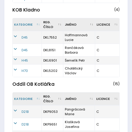
KOB Kladno
(4)
REG.
KATEGORIE
JMÉNO
LICENCE
ČÍSLO
Hoffmannová
D45
DKL7552
C
Lucie
Rančáková
D45
DKL8151
C
Barbora
H45
DKL6901
Šemelík Petr
C
Chotětický
H70
DKL5202
C
Václav
Oddíl OB Kotlářka
(15)
REG.
KATEGORIE
JMÉNO
LICENCE
ČÍSLO
Pangrácová
D21B
DKP9053
C
Marie
Klašková
D21B
DKP9651
C
Josefina