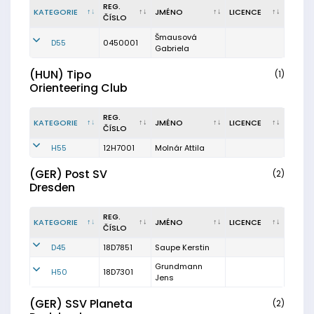
REG.
KATEGORIE
JMÉNO
LICENCE
ČÍSLO
Šmausová
D55
0450001
Gabriela
(HUN) Tipo
(1)
Orienteering Club
REG.
KATEGORIE
JMÉNO
LICENCE
ČÍSLO
H55
12H7001
Molnár Attila
(GER) Post SV
(2)
Dresden
REG.
KATEGORIE
JMÉNO
LICENCE
ČÍSLO
D45
18D7851
Saupe Kerstin
Grundmann
H50
18D7301
Jens
(GER) SSV Planeta
(2)