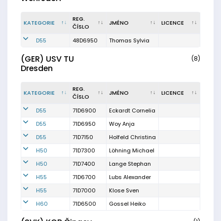
REG.
KATEGORIE
JMÉNO
LICENCE
ČÍSLO
D55
48D6950
Thomas Sylvia
(GER) USV TU
(8)
Dresden
REG.
KATEGORIE
JMÉNO
LICENCE
ČÍSLO
D55
71D6900
Eckardt Cornelia
D55
71D6950
Woy Anja
D55
71D7150
Holfeld Christina
H50
71D7300
Löhning Michael
H50
71D7400
Lange Stephan
H55
71D6700
Lubs Alexander
H55
71D7000
Klose Sven
H60
71D6500
Gossel Heiko