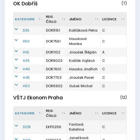
OK Dobříš
(7)
REG.
KATEGORIE
JMÉNO
LICENCE
ČÍSLO
D35
DOR8151
Košťáková Petra
C
Housková
D50
DOR7551
C
Monika
H16
DOR1102
Jiroušek Štěpán
A
H35
DOR8003
Košťák Vojtěch
C
H40
DOR7601
Houska Jindřich
C
H45
DOR7703
Jiroušek Pavel
C
H50
DOR6902
Gutak Michal
C
VŠTJ Ekonom Praha
(12)
REG.
KATEGORIE
JMÉNO
LICENCE
ČÍSLO
Fantová
D21B
EKP0256
C
Kateřina
Janečková