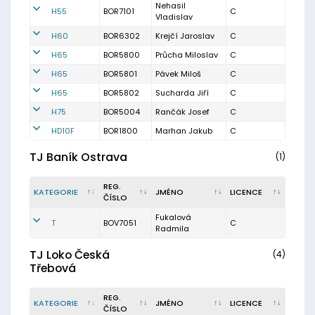
Nehasil
H55
BOR7101
C
Vladislav
H60
BOR6302
Krejčí Jaroslav
C
H65
BOR5800
Průcha Miloslav
C
H65
BOR5801
Pávek Miloš
C
H65
BOR5802
Sucharda Jiří
C
H75
BOR5004
Rančák Josef
C
HD10F
BOR1800
Marhan Jakub
C
TJ Baník Ostrava
(1)
REG.
KATEGORIE
JMÉNO
LICENCE
ČÍSLO
Fukalová
T
BOV7051
C
Radmila
TJ Loko Česká
(4)
Třebová
REG.
KATEGORIE
JMÉNO
LICENCE
ČÍSLO