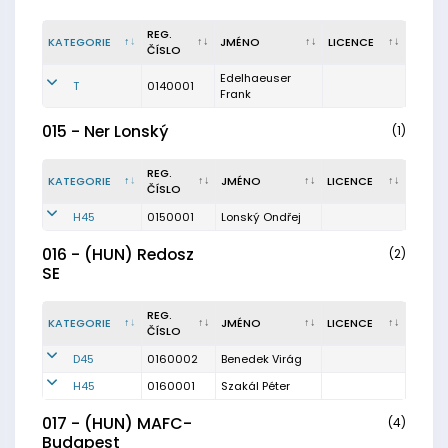
REG.
KATEGORIE
JMÉNO
LICENCE
ČÍSLO
Edelhaeuser
T
0140001
Frank
015 - Ner Lonský
(1)
REG.
KATEGORIE
JMÉNO
LICENCE
ČÍSLO
H45
0150001
Lonský Ondřej
016 - (HUN) Redosz
(2)
SE
REG.
KATEGORIE
JMÉNO
LICENCE
ČÍSLO
D45
0160002
Benedek Virág
H45
0160001
Szakál Péter
017 - (HUN) MAFC-
(4)
Budapest