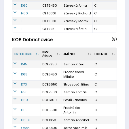
D60
CET6450
Záveská Anna
C
H60
CET6301
Záveský Richard
C
T
CET9001
Záveský Marek
C
T
CET9251
Záveská Žofie
C
KOB Dobřichovice
(8)
REG.
KATEGORIE
JMÉNO
LICENCE
ČÍSLO
D45
DCE7950
Zeman Klára
C
Procházková
D65
DCE5450
C
Miluše
D70
DCE5650
Štrossová Jiřina
C
H50
DCE7500
Zeman Tomáš
C
H60
DCE6100
Pavlů Jaroslav
C
Procházka
H65
DCE5500
C
Antonín
HD10F
DCE1850
Zeman Annabel
C
Open
DCE5400
Jaroš Vladimír
C