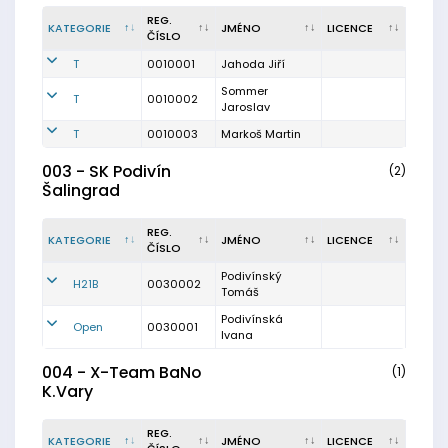
REG.
KATEGORIE
JMÉNO
LICENCE
ČÍSLO
T
0010001
Jahoda Jiří
Sommer
T
0010002
Jaroslav
T
0010003
Markoš Martin
003 - SK Podivín
(2)
Šalingrad
REG.
KATEGORIE
JMÉNO
LICENCE
ČÍSLO
Podivínský
H21B
0030002
Tomáš
Podivínská
Open
0030001
Ivana
004 - X-Team BaNo
(1)
K.Vary
REG.
KATEGORIE
JMÉNO
LICENCE