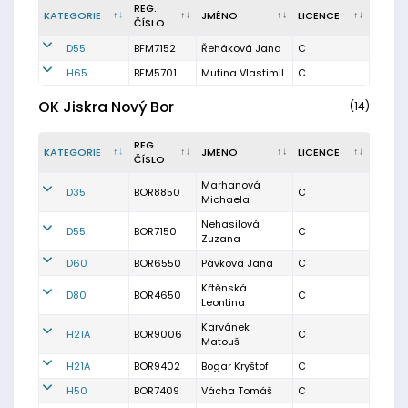
REG.
KATEGORIE
JMÉNO
LICENCE
ČÍSLO
D55
BFM7152
Řeháková Jana
C
H65
BFM5701
Mutina Vlastimil
C
OK Jiskra Nový Bor
(14)
REG.
KATEGORIE
JMÉNO
LICENCE
ČÍSLO
Marhanová
D35
BOR8850
C
Michaela
Nehasilová
D55
BOR7150
C
Zuzana
D60
BOR6550
Pávková Jana
C
Křtěnská
D80
BOR4650
C
Leontina
Karvánek
H21A
BOR9006
C
Matouš
H21A
BOR9402
Bogar Kryštof
C
H50
BOR7409
Vácha Tomáš
C