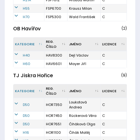
H21A
FSP7612
Hrouda Martin
C
H55
FSP6700
Krausz Milan
C
H70
FSP5300
Wald František
C
OB Havířov
(2)
REG.
KATEGORIE
JMÉNO
LICENCE
ČÍSLO
H40
HAV8300
Dejl Václav
C
H60
HAV6601
Mayer Jiří
C
TJ Jiskra Hořice
(9)
REG.
KATEGORIE
JMÉNO
LICENCE
ČÍSLO
Loukotová
D50
HOR7350
C
Andrea
D50
HOR7450
Rückerová Věra
C
D50
HOR7651
Čiháková Olga
C
H16
HOR1100
Čihák Matěj
C