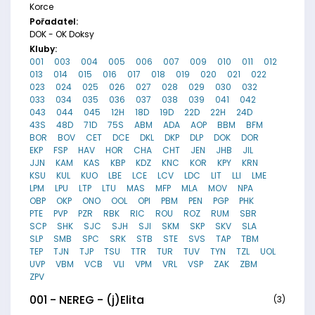
Korce
Pořadatel:
DOK - OK Doksy
Kluby:
001
003
004
005
006
007
009
010
011
012
013
014
015
016
017
018
019
020
021
022
023
024
025
026
027
028
029
030
032
033
034
035
036
037
038
039
041
042
043
044
045
12H
18D
19D
22D
22H
24D
43S
48D
71D
75S
ABM
ADA
AOP
BBM
BFM
BOR
BOV
CET
DCE
DKL
DKP
DLP
DOK
DOR
EKP
FSP
HAV
HOR
CHA
CHT
JEN
JHB
JIL
JJN
KAM
KAS
KBP
KDZ
KNC
KOR
KPY
KRN
KSU
KUL
KUO
LBE
LCE
LCV
LDC
LIT
LLI
LME
LPM
LPU
LTP
LTU
MAS
MFP
MLA
MOV
NPA
OBP
OKP
ONO
OOL
OPI
PBM
PEN
PGP
PHK
PTE
PVP
PZR
RBK
RIC
ROU
ROZ
RUM
SBR
SCP
SHK
SJC
SJH
SJI
SKM
SKP
SKV
SLA
SLP
SMB
SPC
SRK
STB
STE
SVS
TAP
TBM
TEP
TJN
TJP
TSU
TTR
TUR
TUV
TYN
TZL
UOL
UVP
VBM
VCB
VLI
VPM
VRL
VSP
ZAK
ZBM
ZPV
001 - NEREG - (j)Elita
(3)