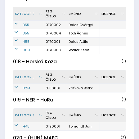
REG.
KATEGORIE
JMÉNO
LICENCE
ČÍSLO
D55
0170002
Dalos Györgyi
D55
0170004
Tóth Ágnes
H55
0170001
Dalos Attila
H60
0170003
Weiler Zsolt
018 - Horská Koza
(1)
REG.
KATEGORIE
JMÉNO
LICENCE
ČÍSLO
D21A
0180001
Zaťková Betka
019 - NER - HoRa
(1)
REG.
KATEGORIE
JMÉNO
LICENCE
ČÍSLO
H45
0190001
Tomandl Jan
020 - (HUN) MAFC
(2)