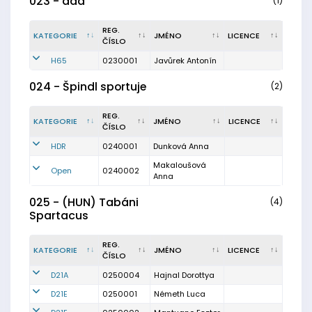
023 - aaa
(1)
REG.
KATEGORIE
JMÉNO
LICENCE
ČÍSLO
H65
0230001
Javůrek Antonín
024 - Špindl sportuje
(2)
REG.
KATEGORIE
JMÉNO
LICENCE
ČÍSLO
HDR
0240001
Dunková Anna
Makaloušová
Open
0240002
Anna
025 - (HUN) Tabáni
(4)
Spartacus
REG.
KATEGORIE
JMÉNO
LICENCE
ČÍSLO
D21A
0250004
Hajnal Dorottya
D21E
0250001
Németh Luca