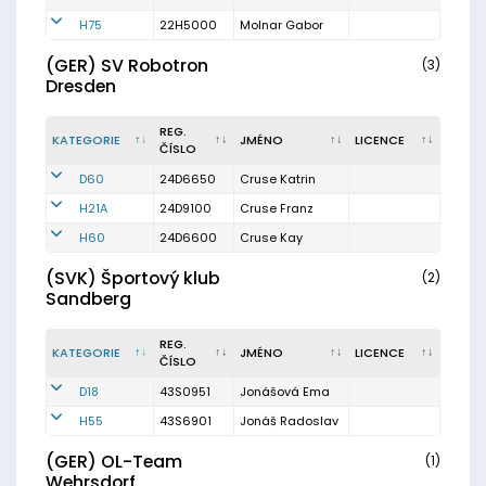
H75
22H5000
Molnar Gabor
(GER) SV Robotron
(3)
Dresden
REG.
KATEGORIE
JMÉNO
LICENCE
ČÍSLO
D60
24D6650
Cruse Katrin
H21A
24D9100
Cruse Franz
H60
24D6600
Cruse Kay
(SVK) Športový klub
(2)
Sandberg
REG.
KATEGORIE
JMÉNO
LICENCE
ČÍSLO
D18
43S0951
Jonášová Ema
H55
43S6901
Jonáš Radoslav
(GER) OL-Team
(1)
Wehrsdorf