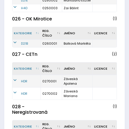
D21E
0250002
Mantuano Eszter
H40
0250003
Zai Bálint
026 - OK Mirotice
(1)
REG.
KATEGORIE
JMÉNO
LICENCE
ČÍSLO
D21B
0260001
Balková Markéta
027 - CETn
(2)
REG.
KATEGORIE
JMÉNO
LICENCE
ČÍSLO
Záveská
HDR
0270001
Apolena
Záveská
HDR
0270002
Mariana
028 -
(1)
Neregistrovaná
REG.
KATEGORIE
JMÉNO
LICENCE
ČÍSLO