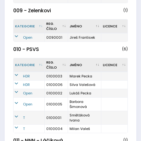
009 - Zelenkovi
(1)
REG.
KATEGORIE
JMÉNO
LICENCE
ČÍSLO
Open
0090001
Jireš Frantisek
010 - PSVS
(6)
REG.
KATEGORIE
JMÉNO
LICENCE
ČÍSLO
HDR
0100003
Marek Pecka
HDR
0100006
Silva Valešová
Open
0100002
Lukáš Pecka
Barbora
Open
0100005
Šimonová
Smětáková
T
0100001
Ivana
T
0100004
Milan Valeš
011 - NNN - Láčiková
(1)