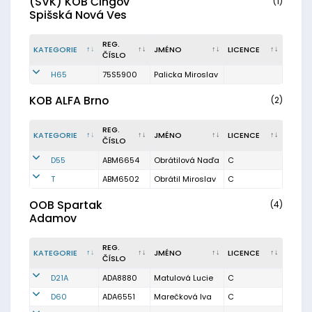
(SVK) KOB Čingov
(1)
Spišská Nová Ves
REG.
KATEGORIE
JMÉNO
LICENCE
ČÍSLO
H65
75S5900
Palicka Miroslav
KOB ALFA Brno
(2)
REG.
KATEGORIE
JMÉNO
LICENCE
ČÍSLO
D55
ABM6654
Obrátilová Naďa
C
T
ABM6502
Obrátil Miroslav
C
OOB Spartak
(4)
Adamov
REG.
KATEGORIE
JMÉNO
LICENCE
ČÍSLO
D21A
ADA8880
Matulová Lucie
C
D60
ADA6551
Marečková Iva
C