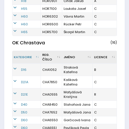
H18
HOR0901
Čihák Jakub
A
H55
HOR7100
Loukota Josef
C
H60
HOR6302
Vávra Martin
C
H60
HOR6500
Rücker Petr
C
H65
HOR5700
Škorpil Martin
C
OK Chrastava
(16)
REG.
KATEGORIE
JMÉNO
LICENCE
ČÍSLO
Straková
D16
CHA1052
B
Kateřina
Kašková
D21A
CHA7850
C
Kateřina
Matyášová
D21E
CHA0555
R
Kristýna
D40
CHA8450
Stahoňová Jana
C
D50
CHA7652
Matyášová Jana
C
D60
CHA6550
Gorčicová Ivana
C
D60
CHA6551
Pavlíková Pavla
C