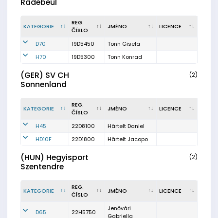
Radebeul
REG.
KATEGORIE
JMÉNO
LICENCE
ČÍSLO
D70
19D5450
Tonn Gisela
H70
19D5300
Tonn Konrad
(GER) SV CH
(2)
Sonnenland
REG.
KATEGORIE
JMÉNO
LICENCE
ČÍSLO
H45
22D8100
Härtelt Daniel
HD10F
22D1800
Härtelt Jacopo
(HUN) Hegyisport
(2)
Szentendre
REG.
KATEGORIE
JMÉNO
LICENCE
ČÍSLO
Jenővári
D65
22H5750
Gabriella