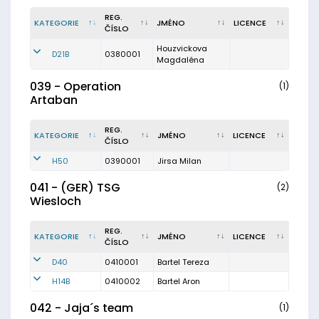
REG.
KATEGORIE
JMÉNO
LICENCE
ČÍSLO
Houzvickova
D21B
0380001
Magdaléna
039 - Operation
(1)
Artaban
REG.
KATEGORIE
JMÉNO
LICENCE
ČÍSLO
H50
0390001
Jirsa Milan
041 - (GER) TSG
(2)
Wiesloch
REG.
KATEGORIE
JMÉNO
LICENCE
ČÍSLO
D40
0410001
Bartel Tereza
H14B
0410002
Bartel Aron
042 - Jaja´s team
(1)