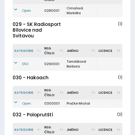
Cimalová
Open
0280001
Markéta
029 - SK Radiosport
(1)
Bílovice nad
Svitavou
REG.
KATEGORIE
JMÉNO
LICENCE
ČÍSLO
Tomášková
D50
0290001
Barbora
030 - Hakoach
(1)
REG.
KATEGORIE
JMÉNO
LICENCE
ČÍSLO
Open
0300001
Pročke Michal
032 - Poloprutští
(3)
REG.
KATEGORIE
JMÉNO
LICENCE
ČÍSLO