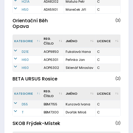
H21A
ADA8202
Matula Petr
C
H50
ADA5901
Mareček Jiří
C
Orientační Běh
(3)
Opava
REG.
KATEGORIE
JMÉNO
LICENCE
ČÍSLO
D21E
AOP9850
Fukalová Hana
C
H60
AOP6301
Peřinka Jan
C
H60
AOP6302
Sklenář Miroslav
C
BETA URSUS Rosice
(2)
REG.
KATEGORIE
JMÉNO
LICENCE
ČÍSLO
D55
BBM7155
Kunzová Ivana
C
T
BBM7300
Dvořák Miloš
C
SKOB Frýdek-Místek
(2)