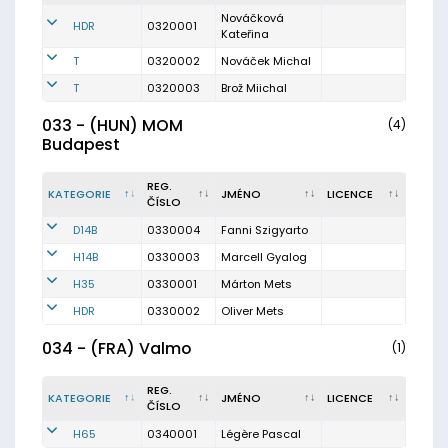
Nováčková
HDR
0320001
Kateřina
T
0320002
Nováček Michal
T
0320003
Brož Miichal
033 - (HUN) MOM
(4)
Budapest
REG.
KATEGORIE
JMÉNO
LICENCE
ČÍSLO
D14B
0330004
Fanni Szigyarto
H14B
0330003
Marcell Gyalog
H35
0330001
Márton Mets
HDR
0330002
Oliver Mets
034 - (FRA) Valmo
(1)
REG.
KATEGORIE
JMÉNO
LICENCE
ČÍSLO
H65
0340001
Légère Pascal