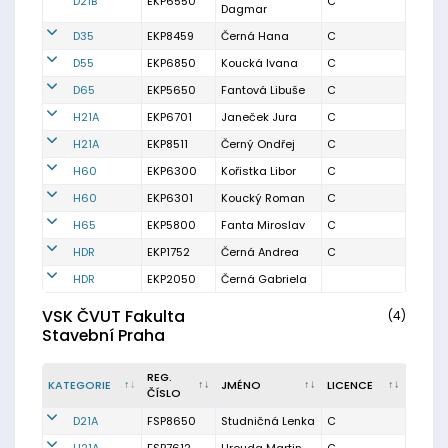
D21B
EKP6550
C
Dagmar
D35
EKP8459
Černá Hana
C
D55
EKP6850
Koucká Ivana
C
D65
EKP5650
Fantová Libuše
C
H21A
EKP6701
Janeček Jura
C
H21A
EKP8511
Černý Ondřej
C
H60
EKP6300
Kořistka Libor
C
H60
EKP6301
Koucký Roman
C
H65
EKP5800
Fanta Miroslav
C
HDR
EKP1752
Černá Andrea
C
HDR
EKP2050
Černá Gabriela
VSK ČVUT Fakulta
(4)
Stavební Praha
REG.
KATEGORIE
JMÉNO
LICENCE
ČÍSLO
D21A
FSP8650
Studničná Lenka
C