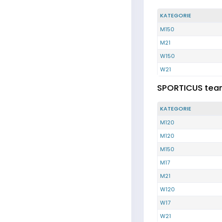
KATEGORIE
M150
M21
W150
W21
SPORTICUS tea
KATEGORIE
M120
M120
M150
M17
M21
W120
W17
W21