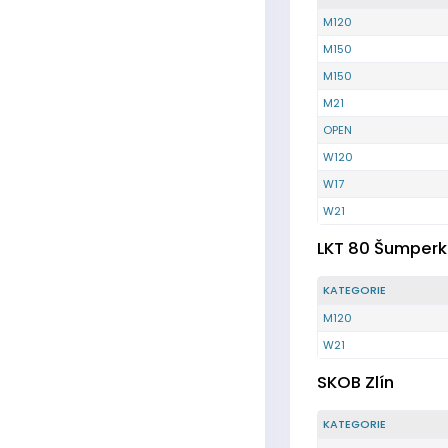
M120
M150
M150
M21
OPEN
W120
W17
W21
LKT 80 Šumperk
KATEGORIE
M120
W21
SKOB Zlín
KATEGORIE