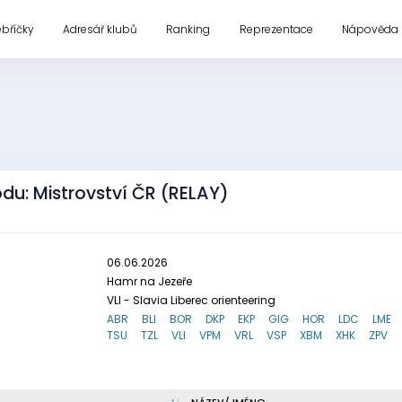
ebříčky
Adresář klubů
Ranking
Reprezentace
Nápověda
odu: Mistrovství ČR (RELAY)
06.06.2026
Hamr na Jezeře
VLI - Slavia Liberec orienteering
ABR
BLI
BOR
DKP
EKP
GIG
HOR
LDC
LME
TSU
TZL
VLI
VPM
VRL
VSP
XBM
XHK
ZPV