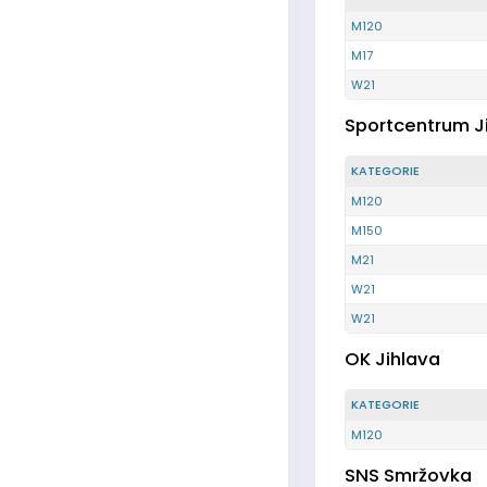
M120
M17
W21
Sportcentrum J
KATEGORIE
M120
M150
M21
W21
W21
OK Jihlava
KATEGORIE
M120
SNS Smržovka