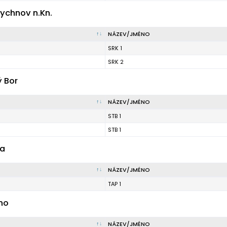
ychnov n.Kn.
NÁZEV/JMÉNO
SRK 1
SRK 2
ý Bor
NÁZEV/JMÉNO
STB 1
STB 1
ha
NÁZEV/JMÉNO
TAP 1
no
NÁZEV/JMÉNO