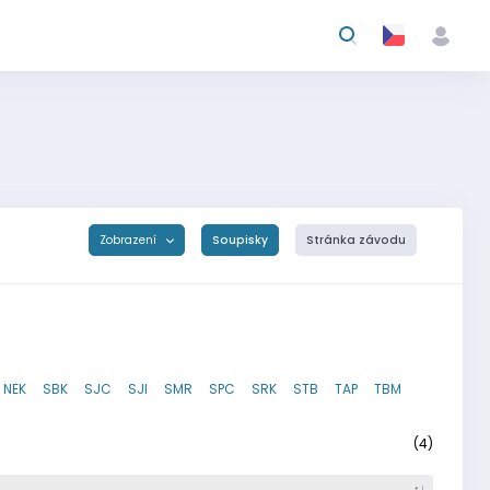
Zobrazení
Soupisky
Stránka závodu
NEK
SBK
SJC
SJI
SMR
SPC
SRK
STB
TAP
TBM
(4)