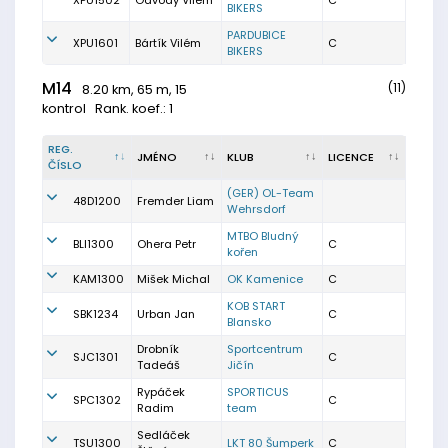
XPU1502
Odvody Vilém
C
BIKERS
PARDUBICE
XPU1601
Bártík Vilém
C
BIKERS
M14
(11)
8.20 km, 65 m, 15
kontrol
Rank. koef.: 1
REG.
JMÉNO
KLUB
LICENCE
ČÍSLO
(GER) OL-Team
48D1200
Fremder Liam
Wehrsdorf
MTBO Bludný
BLI1300
Ohera Petr
C
kořen
KAM1300
Mišek Michal
OK Kamenice
C
KOB START
SBK1234
Urban Jan
C
Blansko
Drobník
Sportcentrum
SJC1301
C
Tadeáš
Jičín
Rypáček
SPORTICUS
SPC1302
C
Radim
team
Sedláček
TSU1300
LKT 80 Šumperk
C