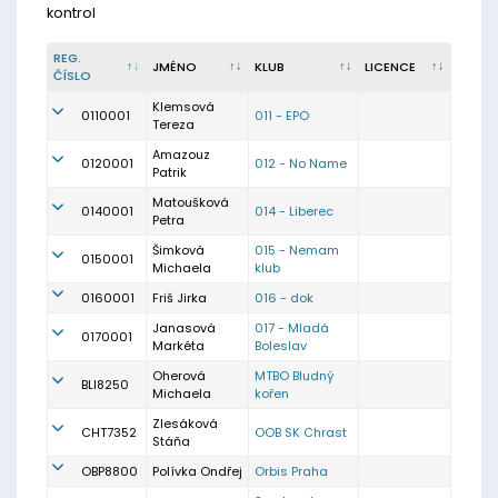
kontrol
REG.
JMÉNO
KLUB
LICENCE
ČÍSLO
Klemsová
0110001
011 - EPO
Tereza
Amazouz
0120001
012 - No Name
Patrik
Matoušková
0140001
014 - Liberec
Petra
Šimková
015 - Nemam
0150001
Michaela
klub
0160001
Friš Jirka
016 - dok
Janasová
017 - Mladá
0170001
Markéta
Boleslav
Oherová
MTBO Bludný
BLI8250
Michaela
kořen
Zlesáková
CHT7352
OOB SK Chrast
Stáňa
OBP8800
Polívka Ondřej
Orbis Praha