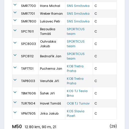
SMR7700
Hons Michal
SNS Smržovka
C
SMR7701
Weber Roman
SNS Smržovka
C
SMR7800
Lukavec Petr
SNS Smržovka
C
Bezouška
SPORTICUS
SPC7611
C
Tomáš
team
Ouhrabka
SPORTICUS
SPC8003
C
Jakub
team
SPORTICUS
SPC8112
Bednařík Jan
C
team
KOB Tretra
TAP7701
Pucherna Jan
C
Praha
KOB Tretra
TAP8003
Veruňák Jiří
C
Praha
KOS TJ Tesla
TBM7606
Šafek Jiří
C
Brno
TUR7904
Havel Tomáš
OOB TJ Turnov
C
KOS Slavia
VPM7905
Jirka Jakub
C
Plzeň
M50
(29)
12.80 km, 90 m, 21