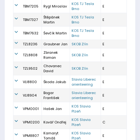
KOS TJ Tesla
TBM7205
Rygl Miroslav
E
Brno
Štěpánek
KOS TJ Tesla
TBM7327
E
Martin
Brno
KOS TJ Tesla
TBM7632
Ševčík Martin
E
Brno
TZL8236
Graubner Jan
SKOB Zlín
E
Zbranek
TZL8808
SKOB Zlín
E
Roman
Chovanec
TZL9502
SKOB Zlín
E
David
Slavia Liberec
VLI8800
Škoda Jakub
E
orienteering
Bogar
Slavia Liberec
VLI8904
E
František
orienteering
KOS Slavia
VPM0001
Hašek Jan
E
Plzeň
KOS Slavia
VPM0200
Kovář Ondřej
C
Plzeň
Kamaryt
KOS Slavia
VPM8807
E
Tomáš
Plzeň