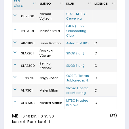
REG.
JMÉNO
KLUB
LICENCE
ČÍSLO
Nemec
007 - MTBO -
0070001
Vojtech
Cervenka
(HUN) Tipo
12H7001
Molnár Attila
Orienteering
Club
ABR8100
Láner Roman
A-team MTBO
C
Čepička
SLA7201
SKOB Slaný
C
Václav
Zemko
SLA7300
SKOB Slaný
C
Zdeněk
OOB TJ Tatran
TJN6701
Nagy Josef
C
Jablonec n. N.
Slavia Liberec
VLI7301
Meier Milan
C
orienteering
MTBO Hradec
XHK7302
Netuka Martin
C
Králové
ME
(37)
16.40 km, 110 m, 30
kontrol
Rank. koef.: 1