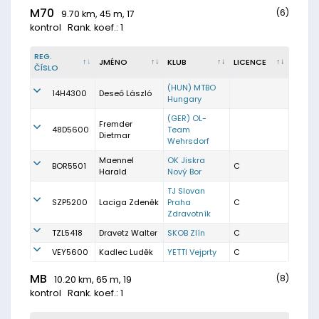
M70
(6)
9.70 km, 45 m, 17
kontrol
Rank. koef.: 1
REG.
JMÉNO
KLUB
LICENCE
ČÍSLO
(HUN) MTBO
14H4300
Deseő László
Hungary
(GER) OL-
Fremder
48D5600
Team
Dietmar
Wehrsdorf
Maennel
OK Jiskra
BOR5501
C
Harald
Nový Bor
TJ Slovan
SZP5200
Laciga Zdeněk
Praha
C
Zdravotník
TZL5418
Dravetz Walter
SKOB Zlín
C
VEY5600
Kadlec Luděk
YETTI Vejprty
C
MB
(8)
10.20 km, 65 m, 19
kontrol
Rank. koef.: 1