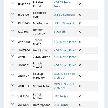
Polášek
KOS TJ Tesla
TBM8008
C
Radek
Brno
Sedláček
TSU8109
LKT 80 Šumperk
C
Petr
TSU8246
Medlík Jan
LKT 80 Šumperk
C
Honner
TZL7803
SKOB Zlín
C
Jaroslav
Tošner
VPM7803
KOS Slavia Plzeň
C
Michal
VPM7906
Les Martin
KOS Slavia Plzeň
C
VPM8301
Žufan Martin
KOS Slavia Plzeň
Rauch
VPM8501
KOS Slavia Plzeň
C
Tomáš
Soukup
OOS TJ Spartak
VRL8407
C
Miroslav
Vrchlabí
OOS TJ Spartak
VRL8504
Sedlák Milan
C
Vrchlabí
Bartoš
VSP8201
USK Praha
C
Marián
VSP8301
Hora Vojtěch
USK Praha
C