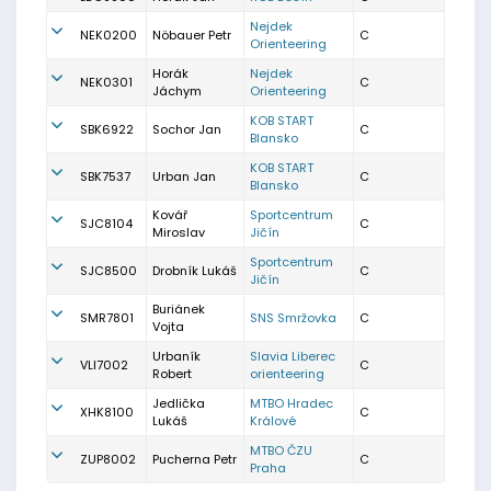
Nejdek
NEK0200
Nöbauer Petr
C
Orienteering
Horák
Nejdek
NEK0301
C
Jáchym
Orienteering
KOB START
SBK6922
Sochor Jan
C
Blansko
KOB START
SBK7537
Urban Jan
C
Blansko
Kovář
Sportcentrum
SJC8104
C
Miroslav
Jičín
Sportcentrum
SJC8500
Drobník Lukáš
C
Jičín
Buriánek
SMR7801
SNS Smržovka
C
Vojta
Urbaník
Slavia Liberec
VLI7002
C
Robert
orienteering
Jedlička
MTBO Hradec
XHK8100
C
Lukáš
Králové
MTBO ČZU
ZUP8002
Pucherna Petr
C
Praha