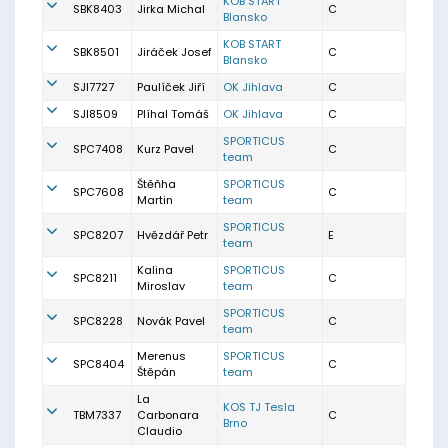
KOB START
SBK8403
Jirka Michal
C
Blansko
KOB START
SBK8501
Jiráček Josef
C
Blansko
SJI7727
Paulíček Jiří
OK Jihlava
C
SJI8509
Plíhal Tomáš
OK Jihlava
C
SPORTICUS
SPC7408
Kurz Pavel
C
team
Štěňha
SPORTICUS
SPC7608
C
Martin
team
SPORTICUS
SPC8207
Hvězdář Petr
E
team
Kalina
SPORTICUS
SPC8211
C
Miroslav
team
SPORTICUS
SPC8228
Novák Pavel
C
team
Merenus
SPORTICUS
SPC8404
C
Štěpán
team
La
KOS TJ Tesla
TBM7337
Carbonara
C
Brno
Claudio