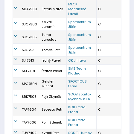
MLOK
MLA7500
Petruš Marek
Mariánské
C
Lázně
Kejval
Sportcentrum
SJC7300
C
Jaromír
Jičín
Tuma
Sportcentrum
SJC7305
C
Jaroslav
Jičín
Sportcentrum
SJC7531
Tomeš Petr
C
Jičín
SJI7613
Izdný Pavel
OK Jihlava
C
SMS Team
SKL7401
Štáfek Pavel
C
Kladno
Geisler
SPORTICUS
SPC7504
C
Michal
team
SOOB Spartak
SRK7505
Fejk Zbyněk
C
Rychnov n.Kn.
KOB Tretra
TAP7604
Šebesta Petr
C
Praha
KOB Tretra
TAP7606
Pohl Zdeněk
Praha
TUV7402
Kvapil Petr
SOK TJ Turnov
C