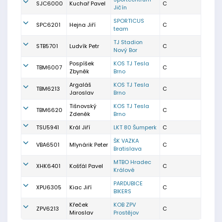
SJC6000
Kuchař Pavel
C
Jičín
SPORTICUS
SPC6201
Hejna Jiří
C
team
TJ Stadion
STB5701
Ludvík Petr
C
Nový Bor
Pospíšek
KOS TJ Tesla
TBM6007
C
Zbyněk
Brno
Argaláš
KOS TJ Tesla
TBM6213
C
Jaroslav
Brno
Tišnovský
KOS TJ Tesla
TBM6620
C
Zdeněk
Brno
TSU5941
Král Jiří
LKT 80 Šumperk
C
ŠK VAZKA
VBA6501
Mlynárik Peter
C
Bratislava
MTBO Hradec
XHK6401
Košťál Pavel
C
Králové
PARDUBICE
XPU6305
Kiac Jiří
C
BIKERS
Křeček
KOB ZPV
ZPV6213
C
Miroslav
Prostějov