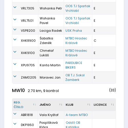
OOS TJ Spartak
VRL7305
Wohanka Petr
E
Vrchlabí
Wohanka
OOS TJ Spartak
VRL7501
E
Pavel
Vrchlabí
VSP8200
Laciga Radek
USK Praha
E
Šabatka
MTBO Hradec
XHK8900
C
Zdeněk
Králové
Chmelař
MTBO Hradec
XHK9100
E
Lukáš
Králové
PARDUBICE
XPU9705
Kanta Martin
E
BIKERS
OB T.J. Sokol
ZAM0205
Moravec Jan
E
Žamberk
MW10
(33)
2.70 km, 9 kontrol
REG.
JMÉNO
KLUB
LICENCE
ČÍSLO
ABR1818
Vala Kryštof
A-team MTBO
Pospíšková
Oddíl OB
DKP1950
Klára
Kotlářka