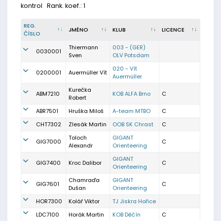
kontrol
Rank. koef.: 1
REG.
JMÉNO
KLUB
LICENCE
ČÍSLO
Thiermann
003 - (GER)
0030001
Sven
OLV Potsdam
020 - Vít
0200001
Auermüller Vít
Auermüller
Kurečka
ABM7210
KOB ALFA Brno
C
Robert
ABR7501
Hruška Miloš
A-team MTBO
C
CHT7302
Zlesák Martin
OOB SK Chrast
C
Toloch
GIGANT
GIG7000
C
Alexandr
Orienteering
GIGANT
GIG7400
Kroc Dalibor
C
Orienteering
Chamraďa
GIGANT
GIG7601
C
Dušan
Orienteering
HOR7300
Kolář Viktor
TJ Jiskra Hořice
LDC7100
Horák Martin
KOB Děčín
C