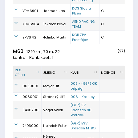
orienteering
KOS Slavia
VPM6901
Hasman Jan
C
Plzeň
ABND RACING
XBM6904
Pekárek Pavel
C
TEAM
KOB ZPV
ZPV6712
Holinka Martin
C
Prostějov
M60
(27)
12.10 km, 70 m, 22
kontrol
Rank. koef.: 1
REG.
JMÉNO
KLUB
LICENCE
ČÍSLO
005 - (GER) OK
0050001
Meyer Ulf
Leipzig
0060001
Stránský Jiří
006 - Kralupy
(GER) SV
54D6200
Vogel Swen
Sachsen 90
Werdau
(GER) ESV
74D6000
Heinrich Peter
Dresden MTBO
Němec