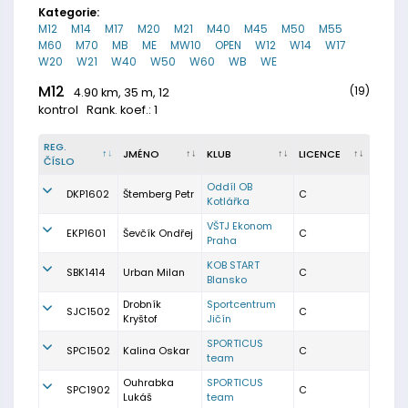
Kategorie:
M12
M14
M17
M20
M21
M40
M45
M50
M55
M60
M70
MB
ME
MW10
OPEN
W12
W14
W17
W20
W21
W40
W50
W60
WB
WE
M12
(19)
4.90 km, 35 m, 12
kontrol
Rank. koef.: 1
REG.
JMÉNO
KLUB
LICENCE
ČÍSLO
Oddíl OB
DKP1602
Štemberg Petr
C
Kotlářka
VŠTJ Ekonom
EKP1601
Ševčík Ondřej
C
Praha
KOB START
SBK1414
Urban Milan
C
Blansko
Drobník
Sportcentrum
SJC1502
C
Kryštof
Jičín
SPORTICUS
SPC1502
Kalina Oskar
C
team
Ouhrabka
SPORTICUS
SPC1902
C
Lukáš
team