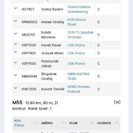
Slavia Liberec
VLI7407
Vozka Radim
C
orienteering
KOS Slavia
VPM6902
Hašek Ondřej
C
Plzeň
Kubát
OOS TJ Spartak
VRL6701
C
Miroslav
Vrchlabí
VSP7200
Horák Pavel
USK Praha
C
VSP7403
Jirásek Milan
USK Praha
C
Pastuszek
VSP7500
USK Praha
C
Jakub
Šňupárek
ABND RACING
XBM6949
C
Ondřej
TEAM
MTBO Hradec
XHK7205
Kunart Tomáš
C
Králové
M55
(14)
12.80 km, 90 m, 21
kontrol
Rank. koef.: 1
REG.
JMÉNO
KLUB
LICENCE
ČÍSLO