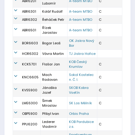
ABR6201
A-team MTBO
C
Lubomír
ABR6301
Kolář Rudolf
A-team MTBO
C
ABR6302
Řeháček Petr
A-team MTBO
C
Řízek
ABR6501
A-team MTBO
C
Jaroslav
OK Jiskra Nový
BOR6603
Bogar Leoš
C
Bor
HOR6302
Vávra Martin
TJ Jiskra Hořice
KOB Český
KCK5701
Flašar Jan
C
Krumlov
Mach
Sokol Kostelec
KNC6605
C
Radovan
n. Č. l.
Jánoška
SKOB Kobra
KVS5900
C
Jozef
Vsetín
Šimek
LME6300
SK Los Mělník
C
Miroslav
OBP5900
Přibyl Ivan
Orbis Praha
Lederer
KOB Pardubice
PPU6200
C
Vladimír
z.s.
Sportcentrum