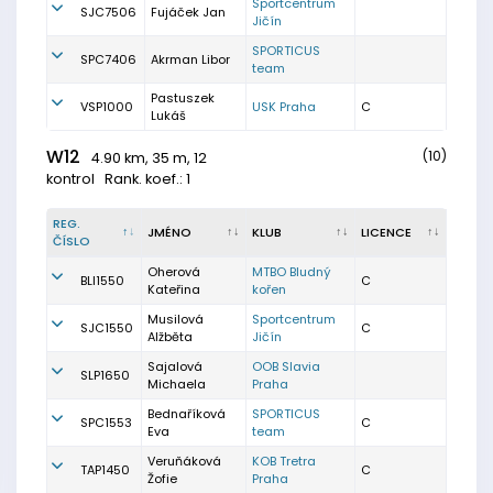
Sportcentrum
SJC7506
Fujáček Jan
Jičín
SPORTICUS
SPC7406
Akrman Libor
team
Pastuszek
VSP1000
USK Praha
C
Lukáš
W12
(10)
4.90 km, 35 m, 12
kontrol
Rank. koef.: 1
REG.
JMÉNO
KLUB
LICENCE
ČÍSLO
Oherová
MTBO Bludný
BLI1550
C
Kateřina
kořen
Musilová
Sportcentrum
SJC1550
C
Alžběta
Jičín
Sajalová
OOB Slavia
SLP1650
Michaela
Praha
Bednaříková
SPORTICUS
SPC1553
C
Eva
team
Veruňáková
KOB Tretra
TAP1450
C
Žofie
Praha