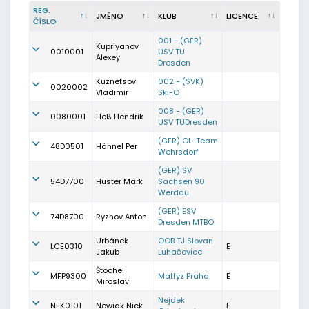
REG.
JMÉNO
KLUB
LICENCE
ČÍSLO
001 - (GER)
Kupriyanov
0010001
USV TU
Alexey
Dresden
Kuznetsov
002 - (SVK)
0020002
Vladimir
Ski-O
008 - (GER)
0080001
Heß Hendrik
USV TUDresden
(GER) OL-Team
48D0501
Hähnel Per
Wehrsdorf
(GER) SV
54D7700
Huster Mark
Sachsen 90
Werdau
(GER) ESV
74D8700
Ryzhov Anton
Dresden MTBO
Urbánek
OOB TJ Slovan
LCE0310
E
Jakub
Luhačovice
Štochel
MFP9300
Matfyz Praha
E
Miroslav
Nejdek
NEK0101
Newiak Nick
E