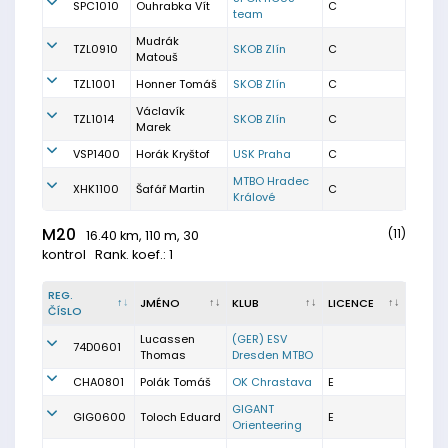
SPC1010
Ouhrabka Vít
C
team
Mudrák
TZL0910
SKOB Zlín
C
Matouš
TZL1001
Honner Tomáš
SKOB Zlín
C
Václavík
TZL1014
SKOB Zlín
C
Marek
VSP1400
Horák Kryštof
USK Praha
C
MTBO Hradec
XHK1100
Šafář Martin
C
Králové
M20
(11)
16.40 km, 110 m, 30
kontrol
Rank. koef.: 1
REG.
JMÉNO
KLUB
LICENCE
ČÍSLO
Lucassen
(GER) ESV
74D0601
Thomas
Dresden MTBO
CHA0801
Polák Tomáš
OK Chrastava
E
GIGANT
GIG0600
Toloch Eduard
E
Orienteering