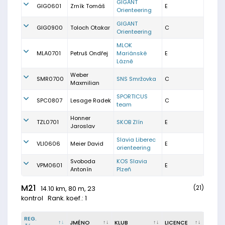
GIGANT
GIG0601
Zrník Tomáš
E
Orienteering
GIGANT
GIG0900
Toloch Otakar
C
Orienteering
MLOK
MLA0701
Petruš Ondřej
Mariánské
E
Lázně
Weber
SMR0700
SNS Smržovka
C
Maxmilian
SPORTICUS
SPC0807
Lesage Radek
C
team
Honner
TZL0701
SKOB Zlín
E
Jaroslav
Slavia Liberec
VLI0606
Meier David
E
orienteering
Svoboda
KOS Slavia
VPM0601
E
Antonín
Plzeň
M21
(21)
14.10 km, 80 m, 23
kontrol
Rank. koef.: 1
REG.
JMÉNO
KLUB
LICENCE