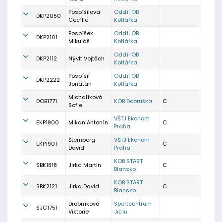
Pospíšilová
Oddíl OB
DKP2050
Cecílie
Kotlářka
Pospíšek
Oddíl OB
DKP2101
Mikuláš
Kotlářka
Oddíl OB
DKP2112
Nývlt Vojtěch
Kotlářka
Pospíšil
Oddíl OB
DKP2222
Jonatán
Kotlářka
Michalíková
DOB1771
KOB Dobruška
C
Sofie
VŠTJ Ekonom
EKP1900
Mikan Antonín
C
Praha
Štemberg
VŠTJ Ekonom
EKP1901
C
David
Praha
KOB START
SBK1818
Jirka Martin
C
Blansko
KOB START
SBK2121
Jirka David
C
Blansko
Drobníková
Sportcentrum
SJC1751
Viktorie
Jičín