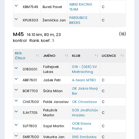
ABND RACING
XBM7549
Bureš Pavel
C
TEAM
PARDUBICE
XPU8303
Žemlička Jan
C
BIKERS
M45
(18)
14.10 km, 80 m, 23
kontrol
Rank. koef.: 1
REG.
JMÉNO
KLUB
LICENCE
ČÍSLO
Faltejsek
018 - (GER) SV
0180001
Lukas
Mietraching
ABR7601
Jašek Petr
A-team MTBO
C
OK Jiskra Nový
BOR7703
Šrůta Milan
C
Bor
CHA7500
Polák Jaroslav
OK Chrastava
C
Potužník
SOS Jindřichův
SJH7705
C
Martin
Hradec
OOB Slavia
SLP7803
Sajal Martin
C
Praha
SMR7500
Vokurka Jan
SNS Smržovka
C