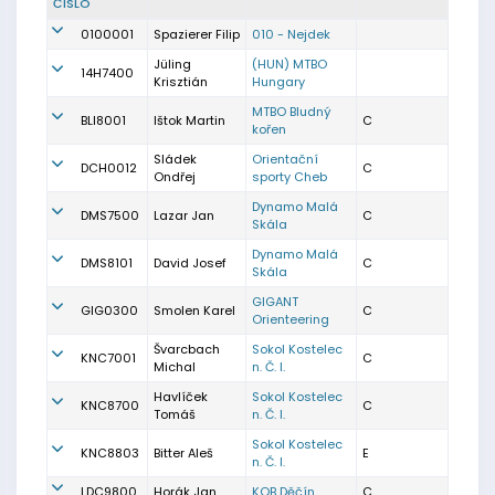
ČÍSLO
0100001
Spazierer Filip
010 - Nejdek
Jüling
(HUN) MTBO
14H7400
Krisztián
Hungary
MTBO Bludný
BLI8001
Ištok Martin
C
kořen
Sládek
Orientační
DCH0012
C
Ondřej
sporty Cheb
Dynamo Malá
DMS7500
Lazar Jan
C
Skála
Dynamo Malá
DMS8101
David Josef
C
Skála
GIGANT
GIG0300
Smolen Karel
C
Orienteering
Švarcbach
Sokol Kostelec
KNC7001
C
Michal
n. Č. l.
Havlíček
Sokol Kostelec
KNC8700
C
Tomáš
n. Č. l.
Sokol Kostelec
KNC8803
Bitter Aleš
E
n. Č. l.
LDC9800
Horák Jan
KOB Děčín
C