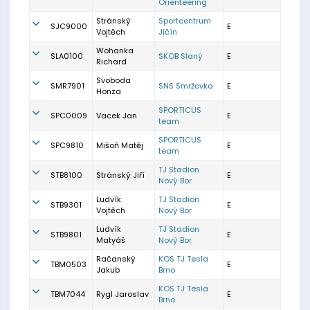
Orienteering
Stránský
Sportcentrum
SJC9000
E
Vojtěch
Jičín
Wohanka
SLA0100
SKOB Slaný
E
Richard
Svoboda
SMR7901
SNS Smržovka
E
Honza
SPORTICUS
SPC0009
Vacek Jan
E
team
SPORTICUS
SPC9810
Mišoň Matěj
E
team
TJ Stadion
STB8100
Stránský Jiří
E
Nový Bor
Ludvík
TJ Stadion
STB9301
E
Vojtěch
Nový Bor
Ludvík
TJ Stadion
STB9801
E
Matyáš
Nový Bor
Račanský
KOS TJ Tesla
TBM0503
E
Jakub
Brno
KOS TJ Tesla
TBM7044
Rygl Jaroslav
E
Brno