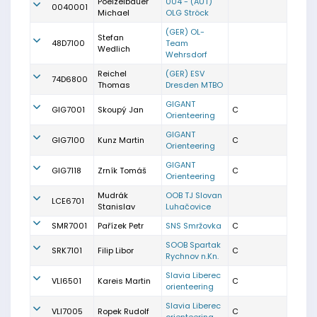
Poelzelbauer
004 - (AUT)
0040001
Michael
OLG Ströck
(GER) OL-
Stefan
48D7100
Team
Wedlich
Wehrsdorf
Reichel
(GER) ESV
74D6800
Thomas
Dresden MTBO
GIGANT
GIG7001
Skoupý Jan
C
Orienteering
GIGANT
GIG7100
Kunz Martin
C
Orienteering
GIGANT
GIG7118
Zrník Tomáš
C
Orienteering
Mudrák
OOB TJ Slovan
LCE6701
Stanislav
Luhačovice
SMR7001
Pařízek Petr
SNS Smržovka
C
SOOB Spartak
SRK7101
Filip Libor
C
Rychnov n.Kn.
Slavia Liberec
VLI6501
Kareis Martin
C
orienteering
Slavia Liberec
VLI7005
Ropek Rudolf
C