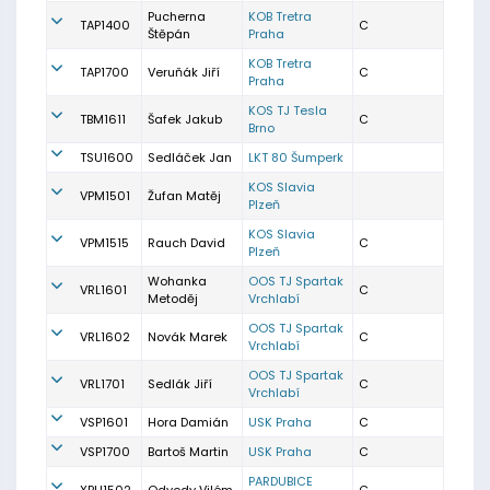
Pucherna
KOB Tretra
TAP1400
C
Štěpán
Praha
KOB Tretra
TAP1700
Veruňák Jiří
C
Praha
KOS TJ Tesla
TBM1611
Šafek Jakub
C
Brno
TSU1600
Sedláček Jan
LKT 80 Šumperk
KOS Slavia
VPM1501
Žufan Matěj
Plzeň
KOS Slavia
VPM1515
Rauch David
C
Plzeň
Wohanka
OOS TJ Spartak
VRL1601
C
Metoděj
Vrchlabí
OOS TJ Spartak
VRL1602
Novák Marek
C
Vrchlabí
OOS TJ Spartak
VRL1701
Sedlák Jiří
C
Vrchlabí
VSP1601
Hora Damián
USK Praha
C
VSP1700
Bartoš Martin
USK Praha
C
PARDUBICE