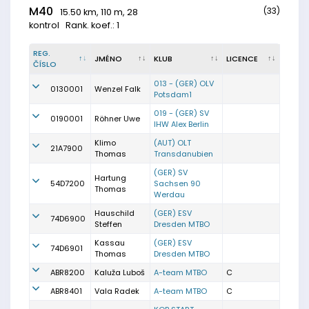
M40
(33)
15.50 km, 110 m, 28
kontrol
Rank. koef.: 1
REG.
JMÉNO
KLUB
LICENCE
ČÍSLO
013 - (GER) OLV
0130001
Wenzel Falk
Potsdam1
019 - (GER) SV
0190001
Röhner Uwe
IHW Alex Berlin
Klimo
(AUT) OLT
21A7900
Thomas
Transdanubien
(GER) SV
Hartung
54D7200
Sachsen 90
Thomas
Werdau
Hauschild
(GER) ESV
74D6900
Steffen
Dresden MTBO
Kassau
(GER) ESV
74D6901
Thomas
Dresden MTBO
ABR8200
Kaluža Luboš
A-team MTBO
C
ABR8401
Vala Radek
A-team MTBO
C