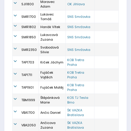
Moravec
SJI1800
OK Jihlava
Adam
Lukavec
SMR1700
SNS Smržovka
Tomáš
SMR1802
Hanák Vítek
SNS Smržovka
Lukavcová
SMR1850
SNS Smržovka
Zuzana
Svobodová
SMR2350
SNS Smržovka
Silvie
KOB Tretra
TAP1703
Krček Jáchym
Praha
Fujáček
KOB Tretra
TAP1711
Vojtěch
Praha
KOB Tretra
TAP1901
Fujáček Matěj
Praha
Štěpánková
KOS TJ Tesla
TBM1999
Marie
Brno
ŠK VAZKA
VBA1700
Ančic Daniel
Bratislava
Ančicova
ŠK VAZKA
VBA2050
Zuzana
Bratislava