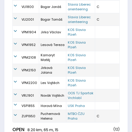
Slavia Liberec
VLI1800
Bogar Jonáš
C
orienteering
Slavia Liberec
VLI2001
Bogar Tomáš
C
orienteering
KOS Slavia
VPM1904
Jirka Václav
Plzeň
KOS Slavia
VPM1952
Lesová Tereza
Plzeň
Kamaryt
KOS Slavia
VPM2108
Matěj
Plzeň
Jirková
KOS Slavia
VPM2150
Jolana
Plzeň
KOS Slavia
VPM2200
Les Vojtěch
Plzeň
OOS TJ Spartak
VRL1901
Novák Vojtěch
Vrchlabí
VSP1855
Horová Mína
USK Praha
Puchernová
MTBO ČZU
ZUP1950
C
Helena
Praha
OPEN
(12)
8.20 km, 65 m, 15