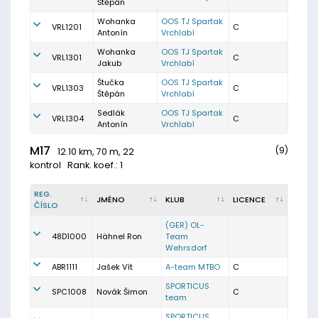
Štěpán
Wohanka
OOS TJ Spartak
VRL1201
C
Antonín
Vrchlabí
Wohanka
OOS TJ Spartak
VRL1301
C
Jakub
Vrchlabí
Štučka
OOS TJ Spartak
VRL1303
C
Štěpán
Vrchlabí
Sedlák
OOS TJ Spartak
VRL1304
C
Antonín
Vrchlabí
M17
(9)
12.10 km, 70 m, 22
kontrol
Rank. koef.: 1
REG.
JMÉNO
KLUB
LICENCE
ČÍSLO
(GER) OL-
48D1000
Hähnel Ron
Team
Wehrsdorf
ABR1111
Jašek Vít
A-team MTBO
C
SPORTICUS
SPC1008
Novák Šimon
C
team
SPORTICUS