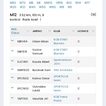
M60
M70
MB
ME
MW10
OPEN
W12
W14
W17
W20
W21
W40
W50
W60
WB
WE
M12
(18)
3.52 km, 100 m, 9
kontrol
Rank. koef.: 1
REG.
JMÉNO
KLUB
LICENCE
ČÍSLO
KOB START
SBK1414
Urban Milan
C
Blansko
Sochor
KOB START
SBK1515
C
Samuel
Blansko
Sportcentrum
SJC1401
Kazda Albert
C
Jičín
SMR1500
Buriánek Sam
SNS Smržovka
SPORTICUS
SPC1502
Kalina Oskar
C
team
Ouhrabka
SPORTICUS
SPC1902
C
Lukáš
team
KOB Tretra
TAP1700
Veruňák Jiří
C
Praha