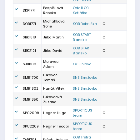
Pospíšilová
Oddíl OB
DKP1771
Rebeka
Kotlářka
Michalíková
DOB1771
KOB Dobruška
C
Sofie
KOB START
SBK1818
Jirka Martin
C
Blansko
KOB START
SBK2121
Jirka David
C
Blansko
Moravec
SJI1800
OK Jihlava
Adam
Lukavec
SMR1700
SNS Smržovka
Tomáš
SMR1802
Hanák Vítek
SNS Smržovka
Lukavcová
SMR1850
SNS Smržovka
Zuzana
SPORTICUS
SPC2009
Hegner Hugo
C
team
SPORTICUS
SPC2209
Hegner Teodor
C
team
KOB Tretra
TAP1703
Krček Jáchym