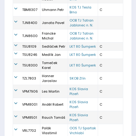
KOS TJ Tesla
TBM8307
Uhmann Petr
C
Brno
OOB TJ Tatran
TJN8400
Janata Pavel
Jablonec n. N.
Francke
OOB TJ Tatran
TJN8600
Michal
Jablonec n. N.
TSU8109
Sedláček Petr
LKT 80 Šumperk
C
TSU8246
Medlík Jan
LKT 80 Šumperk
C
Tomeček
TSU8300
LKT 80 Šumperk
C
Karel
Honner
TZL7803
SKOB Zlín
C
Jaroslav
KOS Slavia
VPM7906
Les Martin
C
Plzeň
KOS Slavia
VPM8001
Anděl Robert
C
Plzeň
KOS Slavia
VPM8501
Rauch Tomáš
C
Plzeň
Polák
OOS TJ Spartak
VRL7702
Vlastimil
Vrchlabí