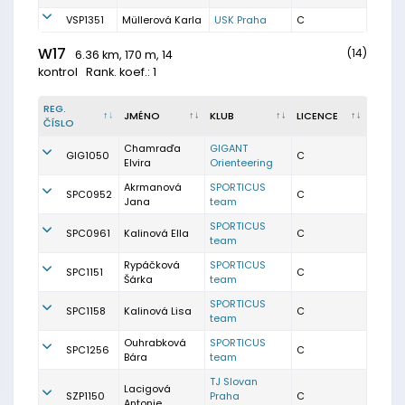
VSP1351
Müllerová Karla
USK Praha
C
W17
(14)
6.36 km, 170 m, 14
kontrol
Rank. koef.: 1
REG.
JMÉNO
KLUB
LICENCE
ČÍSLO
Chamraďa
GIGANT
GIG1050
C
Elvira
Orienteering
Akrmanová
SPORTICUS
SPC0952
C
Jana
team
SPORTICUS
SPC0961
Kalinová Ella
C
team
Rypáčková
SPORTICUS
SPC1151
C
Šárka
team
SPORTICUS
SPC1158
Kalinová Lisa
C
team
Ouhrabková
SPORTICUS
SPC1256
C
Bára
team
TJ Slovan
Lacigová
SZP1150
Praha
C
Antonie