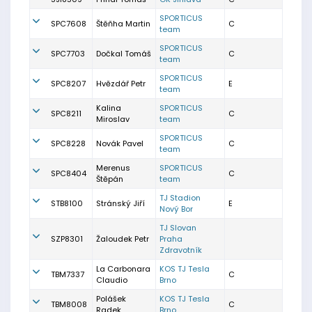
SPORTICUS
SPC7608
Štěňha Martin
C
team
SPORTICUS
SPC7703
Dočkal Tomáš
C
team
SPORTICUS
SPC8207
Hvězdář Petr
E
team
Kalina
SPORTICUS
SPC8211
C
Miroslav
team
SPORTICUS
SPC8228
Novák Pavel
C
team
Merenus
SPORTICUS
SPC8404
C
Štěpán
team
TJ Stadion
STB8100
Stránský Jiří
E
Nový Bor
TJ Slovan
SZP8301
Žaloudek Petr
Praha
Zdravotník
La Carbonara
KOS TJ Tesla
TBM7337
C
Claudio
Brno
Polášek
KOS TJ Tesla
TBM8008
C
Radek
Brno