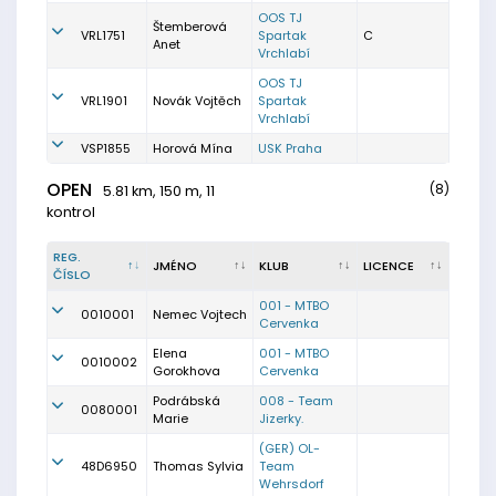
OOS TJ
Štemberová
VRL1751
Spartak
C
Anet
Vrchlabí
OOS TJ
VRL1901
Novák Vojtěch
Spartak
Vrchlabí
VSP1855
Horová Mína
USK Praha
OPEN
(8)
5.81 km, 150 m, 11
kontrol
REG.
JMÉNO
KLUB
LICENCE
ČÍSLO
001 - MTBO
0010001
Nemec Vojtech
Cervenka
Elena
001 - MTBO
0010002
Gorokhova
Cervenka
Podrábská
008 - Team
0080001
Marie
Jizerky.
(GER) OL-
48D6950
Thomas Sylvia
Team
Wehrsdorf