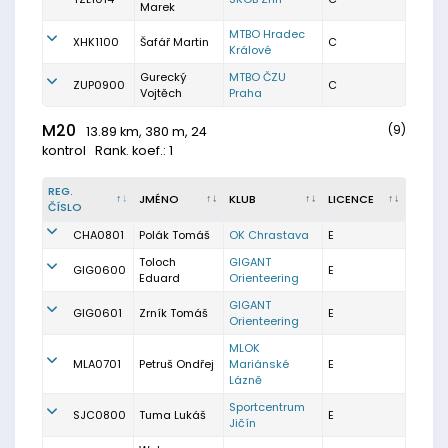
Marek
MTBO Hradec
XHK1100
Šafář Martin
C
Králové
Gurecký
MTBO ČZU
ZUP0900
C
Vojtěch
Praha
M20
(9)
13.89 km, 380 m, 24
kontrol
Rank. koef.: 1
REG.
JMÉNO
KLUB
LICENCE
ČÍSLO
CHA0801
Polák Tomáš
OK Chrastava
E
Toloch
GIGANT
GIG0600
E
Eduard
Orienteering
GIGANT
GIG0601
Zrník Tomáš
E
Orienteering
MLOK
MLA0701
Petruš Ondřej
Mariánské
E
Lázně
Sportcentrum
SJC0800
Tuma Lukáš
E
Jičín