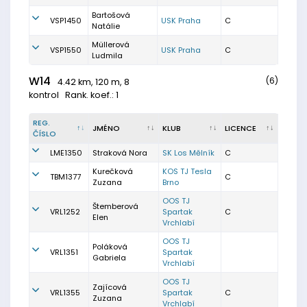
Bartošová
VSP1450
USK Praha
C
Natálie
Müllerová
VSP1550
USK Praha
C
Ludmila
W14
(6)
4.42 km, 120 m, 8
kontrol
Rank. koef.: 1
REG.
JMÉNO
KLUB
LICENCE
ČÍSLO
LME1350
Straková Nora
SK Los Mělník
C
Kurečková
KOS TJ Tesla
TBM1377
C
Zuzana
Brno
OOS TJ
Štemberová
VRL1252
Spartak
C
Elen
Vrchlabí
OOS TJ
Poláková
VRL1351
Spartak
Gabriela
Vrchlabí
OOS TJ
Zajícová
VRL1355
Spartak
C
Zuzana
Vrchlabí