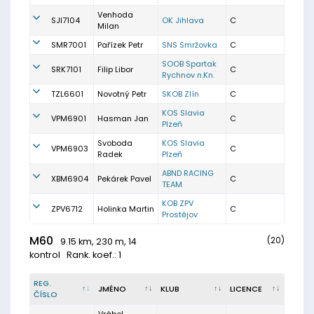
Venhoda
SJI7104
OK Jihlava
C
Milan
SMR7001
Pařízek Petr
SNS Smržovka
C
SOOB Spartak
SRK7101
Filip Libor
C
Rychnov n.Kn.
TZL6601
Novotný Petr
SKOB Zlín
C
KOS Slavia
VPM6901
Hasman Jan
C
Plzeň
Svoboda
KOS Slavia
VPM6903
C
Radek
Plzeň
ABND RACING
XBM6904
Pekárek Pavel
C
TEAM
KOB ZPV
ZPV6712
Holinka Martin
C
Prostějov
M60
(20)
9.15 km, 230 m, 14
kontrol
Rank. koef.: 1
REG.
JMÉNO
KLUB
LICENCE
ČÍSLO