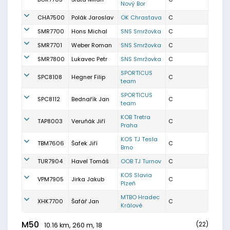
Nový Bor
CHA7500
Polák Jaroslav
OK Chrastava
C
SMR7700
Hons Michal
SNS Smržovka
C
SMR7701
Weber Roman
SNS Smržovka
C
SMR7800
Lukavec Petr
SNS Smržovka
C
SPORTICUS
SPC8108
Hegner Filip
C
team
SPORTICUS
SPC8112
Bednařík Jan
C
team
KOB Tretra
TAP8003
Veruňák Jiří
C
Praha
KOS TJ Tesla
TBM7606
Šafek Jiří
C
Brno
TUR7904
Havel Tomáš
OOB TJ Turnov
C
KOS Slavia
VPM7905
Jirka Jakub
C
Plzeň
MTBO Hradec
XHK7700
Šafář Jan
C
Králové
M50
(22)
10.16 km, 260 m, 18