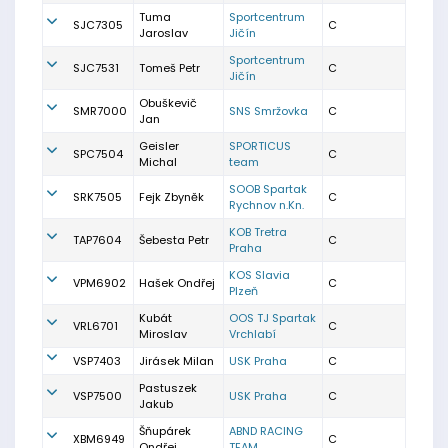
Tuma
Sportcentrum
SJC7305
C
Jaroslav
Jičín
Sportcentrum
SJC7531
Tomeš Petr
C
Jičín
Obuškevič
SMR7000
SNS Smržovka
C
Jan
Geisler
SPORTICUS
SPC7504
C
Michal
team
SOOB Spartak
SRK7505
Fejk Zbyněk
C
Rychnov n.Kn.
KOB Tretra
TAP7604
Šebesta Petr
C
Praha
KOS Slavia
VPM6902
Hašek Ondřej
C
Plzeň
Kubát
OOS TJ Spartak
VRL6701
C
Miroslav
Vrchlabí
VSP7403
Jirásek Milan
USK Praha
C
Pastuszek
VSP7500
USK Praha
C
Jakub
Šňupárek
ABND RACING
XBM6949
C
Ondřej
TEAM