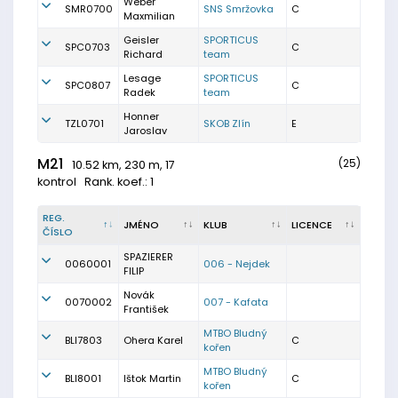
Weber
SMR0700
SNS Smržovka
C
Maxmilian
Geisler
SPORTICUS
SPC0703
C
Richard
team
Lesage
SPORTICUS
SPC0807
C
Radek
team
Honner
TZL0701
SKOB Zlín
E
Jaroslav
M21
(25)
10.52 km, 230 m, 17
kontrol
Rank. koef.: 1
REG.
JMÉNO
KLUB
LICENCE
ČÍSLO
SPAZIERER
0060001
006 - Nejdek
FILIP
Novák
0070002
007 - Kafata
František
MTBO Bludný
BLI7803
Ohera Karel
C
kořen
MTBO Bludný
BLI8001
Ištok Martin
C
kořen