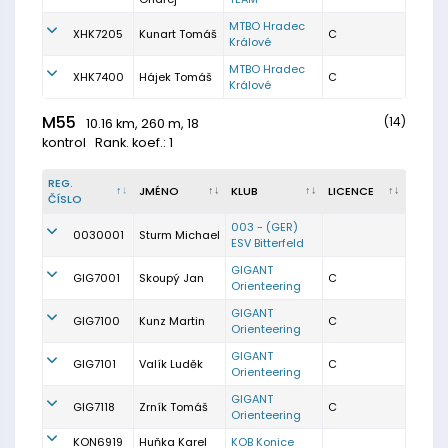
MTBO Hradec
XHK7205
Kunart Tomáš
C
Králové
MTBO Hradec
XHK7400
Hájek Tomáš
C
Králové
M55
(14)
10.16 km, 260 m, 18
kontrol
Rank. koef.: 1
REG.
JMÉNO
KLUB
LICENCE
ČÍSLO
003 - (GER)
0030001
Sturm Michael
ESV Bitterfeld
GIGANT
GIG7001
Skoupý Jan
C
Orienteering
GIGANT
GIG7100
Kunz Martin
C
Orienteering
GIGANT
GIG7101
Valík Luděk
C
Orienteering
GIGANT
GIG7118
Zrník Tomáš
C
Orienteering
KON6919
Huňka Karel
KOB Konice