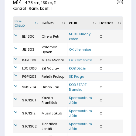
M14
(18)
4.78 km, 130 m, 11
kontrol
Rank. koef.: 1
REG.
JMÉNO
KLUB
LICENCE
ČÍSLO
MTBO Bludný
BLI1300
Ohera Petr
C
kořen
Valdman
JIL1303
OK Jilemnice
Hynek
KAM1300
Mišek Michal
OK Kamenice
C
LDC1300
Zít Václav
KOB Děčín
C
PGP1203
Řehák Prokop
SK Praga
KOB START
SBK1234
Urban Jan
C
Blansko
Kazda
Sportcentrum
SJC1201
C
František
Jičín
Sportcentrum
SJC1212
Musil Jakub
C
Jičín
Ticháček
Sportcentrum
SJC1302
C
Jonáš
Jičín