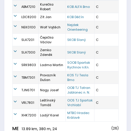
Kurečka
ABM7210
KOB ALFA Brno
C
Robert
LDC8200
Zít Jan
KOB Děčín
C
Nejdek
NEK0100
Wolf Vojtěch
C
Orienteering
Čepička
SLA7201
SKOB Slaný
C
Václav
Zemko
SLA7300
SKOB Slaný
C
Zdeněk
SOOB Spartak
SRK9803
Ladma Martin
C
Rychnov n.Kn.
Provazník
KOS TJ Tesla
TBM7301
C
Dušan
Brno
OOB TJ Tatran
TJN6701
Nagy Josef
C
Jablonec n. N.
Leštínský
OOS TJ Spartak
VRL7801
C
Tomáš
Vrchlabí
MTBO Hradec
XHK7200
Ladýř Karel
Králové
ME
(26)
13.89 km, 380 m, 24