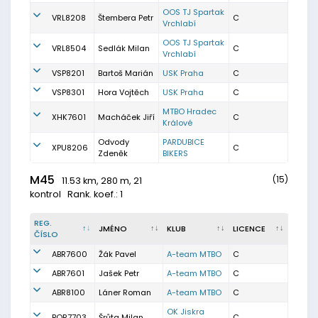
OOS TJ Spartak
VRL8208
Štembera Petr
C
Vrchlabí
OOS TJ Spartak
VRL8504
Sedlák Milan
C
Vrchlabí
VSP8201
Bartoš Marián
USK Praha
C
VSP8301
Hora Vojtěch
USK Praha
C
MTBO Hradec
XHK7601
Macháček Jiří
C
Králové
Odvody
PARDUBICE
XPU8206
C
Zdeněk
BIKERS
M45
(15)
11.53 km, 280 m, 21
kontrol
Rank. koef.: 1
REG.
JMÉNO
KLUB
LICENCE
ČÍSLO
ABR7600
Žák Pavel
A-team MTBO
C
ABR7601
Jašek Petr
A-team MTBO
C
ABR8100
Láner Roman
A-team MTBO
C
OK Jiskra
BOR7703
Šrůta Milan
C