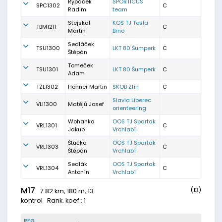
Rypáček
SPORTICUS
SPC1302
C
Radim
team
Stejskal
KOS TJ Tesla
TBM1211
C
Martin
Brno
Sedláček
TSU1300
LKT 80 Šumperk
C
Štěpán
Tomeček
TSU1301
LKT 80 Šumperk
C
Adam
TZL1302
Honner Martin
SKOB Zlín
C
Slavia Liberec
VLI1300
Matějů Josef
orienteering
Wohanka
OOS TJ Spartak
VRL1301
C
Jakub
Vrchlabí
Štučka
OOS TJ Spartak
VRL1303
C
Štěpán
Vrchlabí
Sedlák
OOS TJ Spartak
VRL1304
C
Antonín
Vrchlabí
M17
(13)
7.82 km, 180 m, 13
kontrol
Rank. koef.: 1
REG.