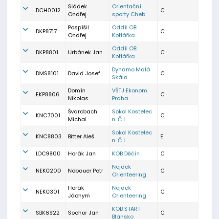
Sládek
Orientační
DCH0012
C
Ondřej
sporty Cheb
Pospíšil
Oddíl OB
DKP8717
C
Ondřej
Kotlářka
Oddíl OB
DKP8801
Urbánek Jan
C
Kotlářka
Dynamo Malá
DMS8101
David Josef
C
Skála
Domín
VŠTJ Ekonom
EKP8806
C
Nikolas
Praha
Švarcbach
Sokol Kostelec
KNC7001
C
Michal
n. Č. l.
Sokol Kostelec
KNC8803
Bitter Aleš
E
n. Č. l.
LDC9800
Horák Jan
KOB Děčín
C
Nejdek
NEK0200
Nöbauer Petr
C
Orienteering
Horák
Nejdek
NEK0301
C
Jáchym
Orienteering
KOB START
SBK6922
Sochor Jan
C
Blansko