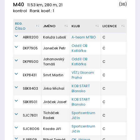
M40
(36)
11.53 km, 280 m, 21
kontrol
Rank. koef.: 1
REG.
JMÉNO
KLUB
LICENCE
ČÍSLO
ABR8200
Kaluža Luboš
A-team MTBO
C
Oddíl OB
DKP7905
Janeček Petr
C
Kotlářka
Johanovský
Oddíl OB
DKP8500
C
Tomáš
Kotlářka
VŠTJ Ekonom
EKP8431
Smrt Martin
C
Praha
KOB START
SBK8403
Jirka Michal
C
Blansko
KOB START
SBK8501
Jiráček Josef
C
Blansko
Ticháček
Sportcentrum
SJC7801
C
Radek
Jičín
Sportcentrum
SJC8006
Kazda Jiří
C
Jičín
SJI8509
Plíhal Tomáš
OK Jihlava
C