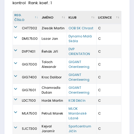
kontrol
Rank. koef.: 1
REG.
JMÉNO
KLUB
LICENCE
ČÍSLO
CHT7302
Zlesák Martin
OOB SK Chrast
C
Dynamo Malá
DMS7500
Lazar Jan
C
Skála
DVP
DVP7401
Řehák Jiří
C
ORIENTATION
Toloch
GIGANT
GIG7000
C
Alexandr
Orienteering
GIGANT
GIG7400
Kroc Dalibor
C
Orienteering
Chamraďa
GIGANT
GIG7601
C
Dušan
Orienteering
LDC7100
Horák Martin
KOB Děčín
C
MLOK
MLA7500
Petruš Marek
Mariánské
C
Lázně
Kejval
Sportcentrum
SJC7300
C
Jaromír
Jičín