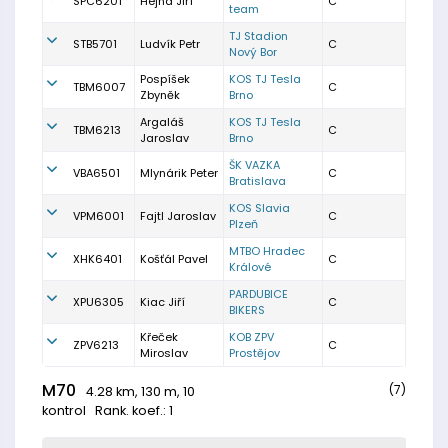
SPC6201
Hejna Jiří
C
team
TJ Stadion
STB5701
Ludvík Petr
C
Nový Bor
Pospíšek
KOS TJ Tesla
TBM6007
C
Zbyněk
Brno
Argaláš
KOS TJ Tesla
TBM6213
C
Jaroslav
Brno
ŠK VAZKA
VBA6501
Mlynárik Peter
C
Bratislava
KOS Slavia
VPM6001
Fajtl Jaroslav
C
Plzeň
MTBO Hradec
XHK6401
Košťál Pavel
C
Králové
PARDUBICE
XPU6305
Kiac Jiří
C
BIKERS
Křeček
KOB ZPV
ZPV6213
C
Miroslav
Prostějov
M70
(7)
4.28 km, 130 m, 10
kontrol
Rank. koef.: 1