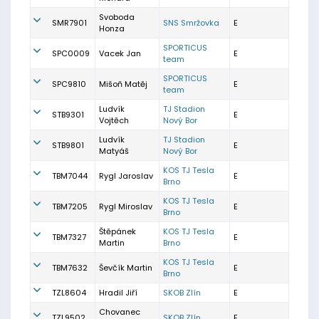
Svoboda
SMR7901
SNS Smržovka
E
Honza
SPORTICUS
SPC0009
Vacek Jan
E
team
SPORTICUS
SPC9810
Mišoň Matěj
E
team
Ludvík
TJ Stadion
STB9301
E
Vojtěch
Nový Bor
Ludvík
TJ Stadion
STB9801
E
Matyáš
Nový Bor
KOS TJ Tesla
TBM7044
Rygl Jaroslav
E
Brno
KOS TJ Tesla
TBM7205
Rygl Miroslav
E
Brno
Štěpánek
KOS TJ Tesla
TBM7327
E
Martin
Brno
KOS TJ Tesla
TBM7632
Ševčík Martin
E
Brno
TZL8604
Hradil Jiří
SKOB Zlín
E
Chovanec
TZL9502
SKOB Zlín
E