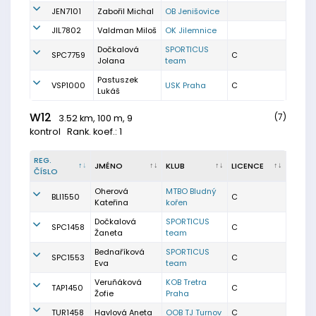
JEN7101
Zabořil Michal
OB Jenišovice
JIL7802
Valdman Miloš
OK Jilemnice
Dočkalová
SPORTICUS
SPC7759
C
Jolana
team
Pastuszek
VSP1000
USK Praha
C
Lukáš
W12
(7)
3.52 km, 100 m, 9
kontrol
Rank. koef.: 1
REG.
JMÉNO
KLUB
LICENCE
ČÍSLO
Oherová
MTBO Bludný
BLI1550
C
Kateřina
kořen
Dočkalová
SPORTICUS
SPC1458
C
Žaneta
team
Bednaříková
SPORTICUS
SPC1553
C
Eva
team
Veruňáková
KOB Tretra
TAP1450
C
Žofie
Praha
TUR1458
Havlová Aneta
OOB TJ Turnov
C