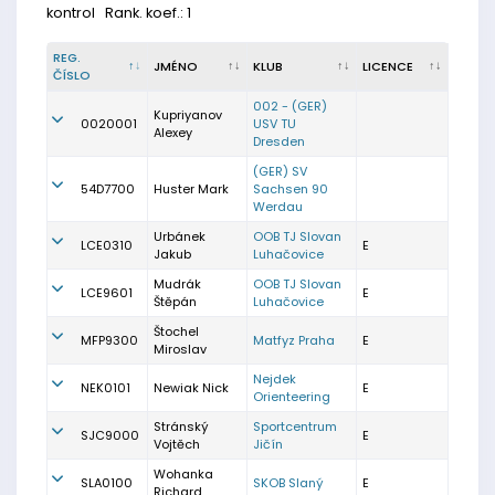
kontrol
Rank. koef.: 1
REG.
JMÉNO
KLUB
LICENCE
ČÍSLO
002 - (GER)
Kupriyanov
0020001
USV TU
Alexey
Dresden
(GER) SV
54D7700
Huster Mark
Sachsen 90
Werdau
Urbánek
OOB TJ Slovan
LCE0310
E
Jakub
Luhačovice
Mudrák
OOB TJ Slovan
LCE9601
E
Štěpán
Luhačovice
Štochel
MFP9300
Matfyz Praha
E
Miroslav
Nejdek
NEK0101
Newiak Nick
E
Orienteering
Stránský
Sportcentrum
SJC9000
E
Vojtěch
Jičín
Wohanka
SLA0100
SKOB Slaný
E
Richard