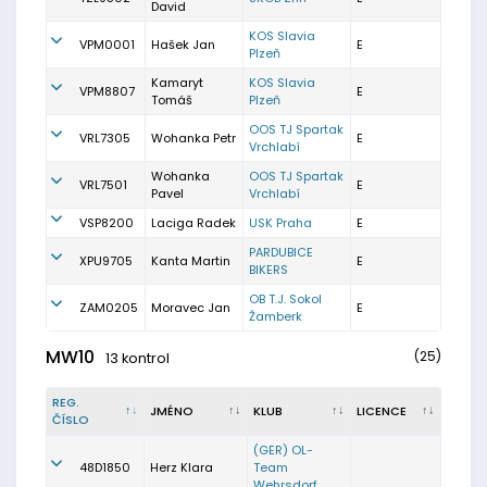
David
KOS Slavia
VPM0001
Hašek Jan
E
Plzeň
Kamaryt
KOS Slavia
VPM8807
E
Tomáš
Plzeň
OOS TJ Spartak
VRL7305
Wohanka Petr
E
Vrchlabí
Wohanka
OOS TJ Spartak
VRL7501
E
Pavel
Vrchlabí
VSP8200
Laciga Radek
USK Praha
E
PARDUBICE
XPU9705
Kanta Martin
E
BIKERS
OB T.J. Sokol
ZAM0205
Moravec Jan
E
Žamberk
MW10
(25)
13 kontrol
REG.
JMÉNO
KLUB
LICENCE
ČÍSLO
(GER) OL-
48D1850
Herz Klara
Team
Wehrsdorf