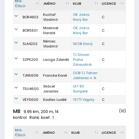
REG.
JMÉNO
KLUB
LICENCE
ČÍSLO
Kuchař
OK Jiskra
BOR4902
C
Vladimír
Nový Bor
Maennel
OK Jiskra
BOR5501
C
Harald
Nový Bor
Němec
SLA4202
SKOB Slaný
C
Vladimír
TJ Slovan
SZP5200
Laciga Zdeněk
Praha
C
Zdravotník
OOB TJ Tatran
TJN5606
Francke Karel
Jablonec n. N.
Skácel
LKT 80
TSU4600
C
Jaroslav
Šumperk
VEY5600
Kadlec Luděk
YETTI Vejprty
C
MB
(10)
9.95 km, 200 m, 14
kontrol
Rank. koef.: 1
REG.
JMÉNO
KLUB
LICENCE
ČÍSLO