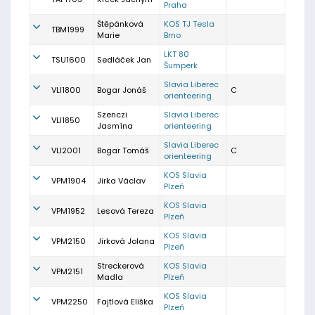
Praha
Štěpánková
KOS TJ Tesla
TBM1999
Marie
Brno
LKT 80
TSU1600
Sedláček Jan
Šumperk
Slavia Liberec
VLI1800
Bogar Jonáš
C
orienteering
Szenczi
Slavia Liberec
VLI1850
Jasmína
orienteering
Slavia Liberec
VLI2001
Bogar Tomáš
C
orienteering
KOS Slavia
VPM1904
Jirka Václav
Plzeň
KOS Slavia
VPM1952
Lesová Tereza
Plzeň
KOS Slavia
VPM2150
Jirková Jolana
Plzeň
Streckerová
KOS Slavia
VPM2151
Madla
Plzeň
KOS Slavia
VPM2250
Fajtlová Eliška
Plzeň