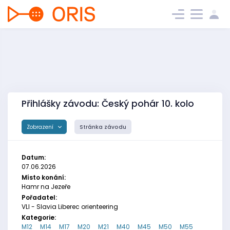
Přihlášky závodu: Český pohár 10. kolo
Zobrazení
Stránka závodu
Datum:
07.06.2026
Místo konání:
Hamr na Jezeře
Pořadatel:
VLI - Slavia Liberec orienteering
Kategorie:
M12
M14
M17
M20
M21
M40
M45
M50
M55