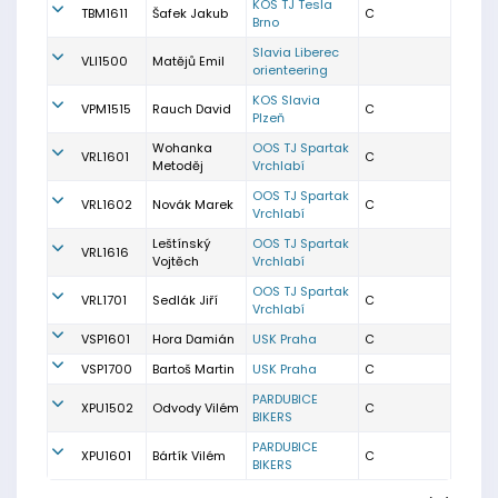
KOS TJ Tesla
TBM1611
Šafek Jakub
C
Brno
Slavia Liberec
VLI1500
Matějů Emil
orienteering
KOS Slavia
VPM1515
Rauch David
C
Plzeň
Wohanka
OOS TJ Spartak
VRL1601
C
Metoděj
Vrchlabí
OOS TJ Spartak
VRL1602
Novák Marek
C
Vrchlabí
Leštínský
OOS TJ Spartak
VRL1616
Vojtěch
Vrchlabí
OOS TJ Spartak
VRL1701
Sedlák Jiří
C
Vrchlabí
VSP1601
Hora Damián
USK Praha
C
VSP1700
Bartoš Martin
USK Praha
C
PARDUBICE
XPU1502
Odvody Vilém
C
BIKERS
PARDUBICE
XPU1601
Bártík Vilém
C
BIKERS