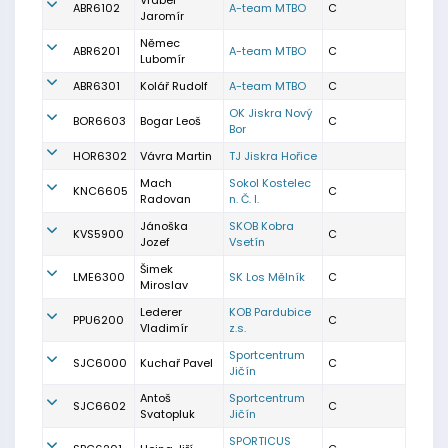
Vrábel
ABR6102
A-team MTBO
C
Jaromír
Němec
ABR6201
A-team MTBO
C
Lubomír
ABR6301
Kolář Rudolf
A-team MTBO
C
OK Jiskra Nový
BOR6603
Bogar Leoš
C
Bor
HOR6302
Vávra Martin
TJ Jiskra Hořice
Mach
Sokol Kostelec
KNC6605
C
Radovan
n. Č. l.
Jánoška
SKOB Kobra
KVS5900
C
Jozef
Vsetín
Šimek
LME6300
SK Los Mělník
C
Miroslav
Lederer
KOB Pardubice
PPU6200
C
Vladimír
z.s.
Sportcentrum
SJC6000
Kuchař Pavel
C
Jičín
Antoš
Sportcentrum
SJC6602
C
Svatopluk
Jičín
SPORTICUS