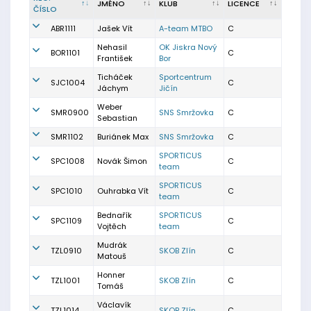
JMÉNO
KLUB
LICENCE
ČÍSLO
ABR1111
Jašek Vít
A-team MTBO
C
Nehasil
OK Jiskra Nový
BOR1101
C
František
Bor
Ticháček
Sportcentrum
SJC1004
C
Jáchym
Jičín
Weber
SMR0900
SNS Smržovka
C
Sebastian
SMR1102
Buriánek Max
SNS Smržovka
C
SPORTICUS
SPC1008
Novák Šimon
C
team
SPORTICUS
SPC1010
Ouhrabka Vít
C
team
Bednařík
SPORTICUS
SPC1109
C
Vojtěch
team
Mudrák
TZL0910
SKOB Zlín
C
Matouš
Honner
TZL1001
SKOB Zlín
C
Tomáš
Václavík
TZL1014
SKOB Zlín
C