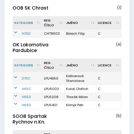
OOB SK Chrast
(1)
REG.
KATEGORIE
JMÉNO
LICENCE
ČÍSLO
H35D
CHT8603
Bolech Filip
C
OK Lokomotiva
(4)
Pardubice
REG.
KATEGORIE
JMÉNO
LICENCE
ČÍSLO
Kellnerová
D75C
LPU4950
C
Stanislava
H65C
LPU6003
Kološ Oldřich
C
H65D
LPU5206
Třasák Milan
C
H65D
LPU5401
Klimpl Petr
C
SOOB Spartak
(5)
Rychnov n.Kn.