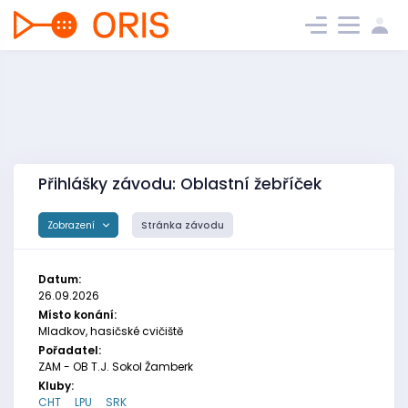
Přihlášky závodu: Oblastní žebříček
Zobrazení
Stránka závodu
Datum:
26.09.2026
Místo konání:
Mladkov, hasičské cvičiště
Pořadatel:
ZAM - OB T.J. Sokol Žamberk
Kluby:
CHT
LPU
SRK