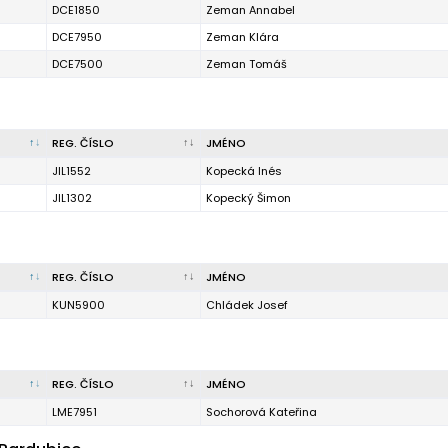
DCE1850
Zeman Annabel
DCE7950
Zeman Klára
DCE7500
Zeman Tomáš
REG. ČÍSLO
JMÉNO
JIL1552
Kopecká Inés
JIL1302
Kopecký Šimon
REG. ČÍSLO
JMÉNO
KUN5900
Chládek Josef
REG. ČÍSLO
JMÉNO
LME7951
Sochorová Kateřina