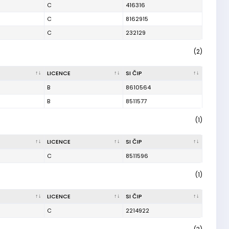
C
416316
C
8162915
C
232129
(2)
LICENCE
SI ČIP
B
8610564
B
8511577
(1)
LICENCE
SI ČIP
C
8511596
(1)
LICENCE
SI ČIP
C
2214922