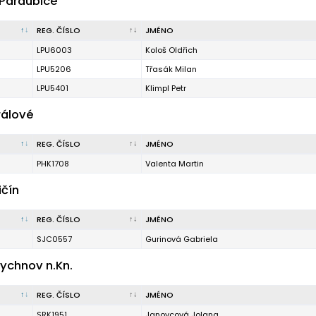
Pardubice
REG. ČÍSLO
JMÉNO
LPU6003
Kološ Oldřich
LPU5206
Třasák Milan
LPU5401
Klimpl Petr
rálové
REG. ČÍSLO
JMÉNO
PHK1708
Valenta Martin
ičín
REG. ČÍSLO
JMÉNO
SJC0557
Gurinová Gabriela
ychnov n.Kn.
REG. ČÍSLO
JMÉNO
SRK1951
Janovcová Jolana