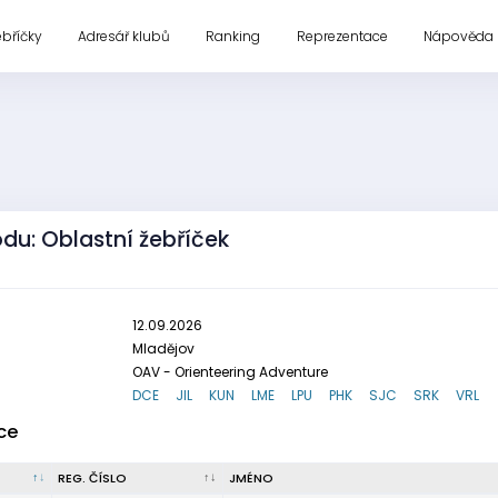
ebříčky
Adresář klubů
Ranking
Reprezentace
Nápověda
odu: Oblastní žebříček
12.09.2026
Mladějov
OAV - Orienteering Adventure
DCE
JIL
KUN
LME
LPU
PHK
SJC
SRK
VRL
ce
REG. ČÍSLO
JMÉNO