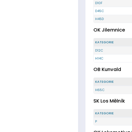
D10F
D45C
H45D
OK Jilemnice
KATEGORIE
D12C
H14C
OB Kunvald
KATEGORIE
H65C
SK Los Mělník
KATEGORIE
P