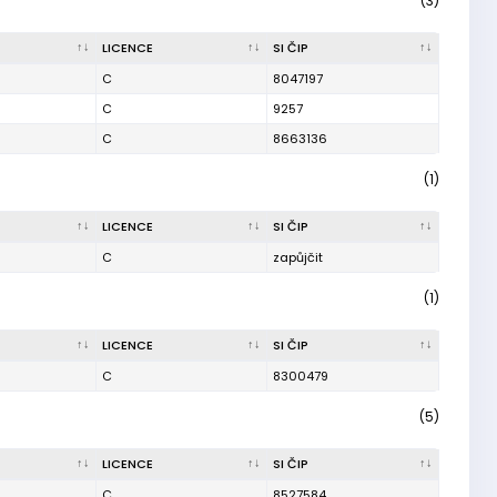
(3)
LICENCE
SI ČIP
C
8047197
C
9257
C
8663136
(1)
LICENCE
SI ČIP
C
zapůjčit
(1)
LICENCE
SI ČIP
C
8300479
(5)
LICENCE
SI ČIP
C
8527584