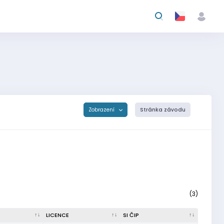
Zobrazení
Stránka závodu
(3)
LICENCE
SI ČIP